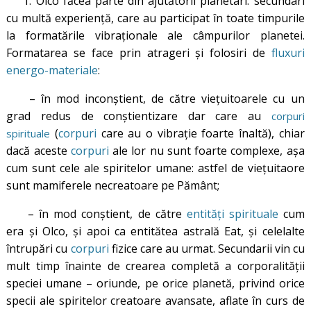
1. Olco făcea parte din ajutătorii planetari: secundari
cu multă experiență, care au participat în toate timpurile
la formatările vibraționale ale câmpurilor planetei.
Formatarea se face prin atrageri și folosiri de
fluxuri
energo-materiale
:
– în mod inconștient, de către viețuitoarele cu un
grad redus de conștientizare dar care au
corpuri
(
corpuri
care au o vibrație foarte înaltă), chiar
spirituale
dacă aceste
corpuri
ale lor nu sunt foarte complexe, așa
cum sunt cele ale spiritelor umane: astfel de viețuitaore
sunt mamiferele necreatoare pe Pământ;
– în mod conștient, de către
entități spirituale
cum
era și Olco, și apoi ca entitătea astrală Eat, și celelalte
întrupări cu
corpuri
fizice care au urmat. Secundarii vin cu
mult timp înainte de crearea completă a corporalității
speciei umane – oriunde, pe orice planetă, privind orice
specii ale spiritelor creatoare avansate, aflate în curs de