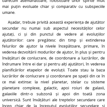
oarecum asemănătoare, folositoare unor spirite mult
mai puțin evoluate chiar și comparativ cu subspeciile
umane.
Așadar, trebuie privită această experiența de ajutător
secundar nu numai sub aspectul necesităților celor
ajutați, ci și din punctul de vedere al evoluțiilor
ajutătorilor: care pregătesc din timp și extinderea
felurilor de ajutor la nivele începătoare, primare, în
vederea dezvoltării modurilor de ajutor, în plus și pentru
învățături de conlucrare, de coordonare a lucrărilor, de
îndrumare între ei dar și pentru alți ajutători, în vederea
planificărilor etapelor de evoluții. Toate stau la baza
lucrărilor de conlucrare și coordonare pe spații din ce în
ce mai extinse: la nivel planetar, stelar cu sisteme
planetare complexe, galactic, apoi roiuri de galaxii,
galaxiile dintr-o subzonă și apoi din toată zona
universică. Sunt învățături ale treptelor secundare care
încep chiar de la începutul evoluțiilor secundare și