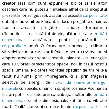
creator (așa cum sunt expunerile biblice și ale altor
descrieri care nu puteau fi înțelese altfel de la începutul
prezentărilor religioase), așadar cu această
corporalitate
entitățile au venit pe Pământ, în locuri pregătite dinainte:
numim această pregătire, acțiune: formatarea
câmpurilor – realizată tot de ele, alături de alte
entități
dimensionale
ajutătoare pentru purtătorii de
corporalitate
nouă. O formatare cuprinde și ridicarea
vibrației locurilor care vor fi folosite pentru trăirea lor, și
amprentarea altor spații – restului planetei – cu energiile
care au vibrații caracteristice speciei noi, în cazul nostru
specia umană. Ridicarea vibrației spațiilor de trăire s-a
făcut nu numai prin impregnare, ci și prin tragerea
selectivă de energii, de
fluxuri de filamente energo-
cu specific uman din spațiile cosmice. Asemenea
materiale
lucrări pot fi realizate prin contribuția multor alte
entități
dimensionale
și inter-dimensionale. Entitățile cu vibrație
foarte înaltă pot veni cu orice fel de
corporalitate
– de