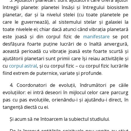
3. Ajutători planetari: sunt ajutătorii care oferă ajutor
întregii planete: planetei însăși și întregului biosistem
planetar, dar și la nivelul stelei (cu toate planetele pe
care le guvernează), al sistemului stelar și galaxiei la
toate nivelele ei; chiar dacă atunci când vibrația planetară
este joasă și din corpul fizic de
manifestare
se pot
desfășura foarte puține lucrări de o înaltă anvergură,
această perioadă cu vibrație joasă este foarte scurtă și
ajutătorii planetari sunt primii care își reiau activitățile și
cu
corpul astral
, și cu corpul fizic – cu corpul fizic lucrările
fiind extrem de puternice, variate și profunde.
4. Coordonatori de evoluții, îndrumători pe căile
evoluțiilor: ei intră deseori în mijlocul celor care parcurg
pas cu pas evoluțiile, orienându-i și ajutându-i direct, în
tangență diectă cu ei.
Și acum să ne întoarcem la subiectul studiului.