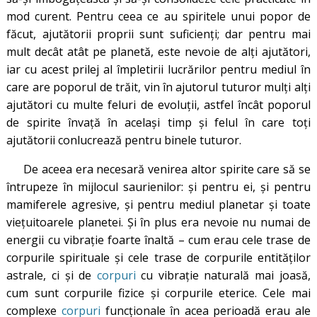
mod curent. Pentru ceea ce au spiritele unui popor de
făcut, ajutătorii proprii sunt suficienți; dar pentru mai
mult decât atât pe planetă, este nevoie de alți ajutători,
iar cu acest prilej al împletirii lucrărilor pentru mediul în
care are poporul de trăit, vin în ajutorul tuturor mulți alți
ajutători cu multe feluri de evoluții, astfel încât poporul
de spirite învață în același timp și felul în care toți
ajutătorii conlucrează pentru binele tuturor.
De aceea era necesară venirea altor spirite care să se
întrupeze în mijlocul saurienilor: și pentru ei, și pentru
mamiferele agresive, și pentru mediul planetar și toate
viețuitoarele planetei. Și în plus era nevoie nu numai de
energii cu vibrație foarte înaltă – cum erau cele trase de
corpurile spirituale și cele trase de corpurile entităților
astrale, ci și de
corpuri
cu vibrație naturală mai joasă,
cum sunt corpurile fizice și corpurile eterice. Cele mai
complexe
corpuri
funcționale în acea perioadă erau ale