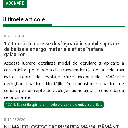
Ultimele articole
25.02.2026
17. Lucrările care se desfășoară în spațiile ajutate
de balizele energo-materiale aflate înafara
galaxiilor
Această lucrare detaliază modul de derulare și aplicare a
cercetărilor pe o verticală transcendentă: de la cele mai
înalte trepte de evoluție către începuturile, rădăcinile
evoluțiilor noastre. Noutățile în cunoașterile noastre ne
conduc pe noi trepte de evoluție sau ne ajută la consolidarea
celor dinainte.
1.3.1.5. Evoluțiile spiritelor în cele trei zone ale universului fizic
12.02.2026
NU MAI FOLOSESC EXPRIMAREA MAMA-PĂMÂNT