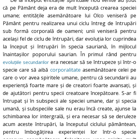
De la început entitățile spirituale nou venite au știut
că pe Pământ deja era de mult începută crearea speciei
umane; entitățile asemănătoare lui Olco veniseră pe
Pământ pentru realizarea unui ciclu întreg de întrupări
sub formă corporală de oameni; unii veniseră pentru
același fel de ciclu de întrupări, dar evoluția lor cuprindea
la început și întrupări în specia sauriană, în mijlocul
înaintașilor poporului saurian. În primul rând pentru
era necesar să se întrupeze și într-o
evoluțiile secundarilor
specie care să aibă
corporalitate
asemănătoare celei pe
care o vor avea spiritele umane, pentru că secundarii au
experiență foarte mare și de creatori foarte avansați, și
de ajutători pentru specii creatoare începătoare. S-ar fi
întrupat și în subspecii ale speciei umane, dar și specia
umană, și subspeciile sale nu erau încă create, ajunse la
schimbarea lor intergrală, și era necesar să se deruleze
acum aceste întrupări, la începutul ciclului pământean,
pentru îmbogățirea experienței lor într-o specie