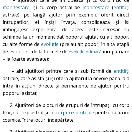
– ajutători care se întrupează și cu corp fizic de
manifestare
, și cu corp astral de
manifestare
(
entități
astrale): pe lângă ajutor prin exemplu oferit direct
întrupaților, ei înșiși învață, consolidează și își
îmbogățesc experiența, de aceea este necesar să
schimbe la un moment dat poporul ajutat cu alt popor,
cu alte forme de
evoluție
(preiau alt popor, în altă etapă
de
evoluție
– de la formele de
începătoare
evoluție primară
– la foarte avansate);
– alți ajutători printre care și sub formă de
entități
astrale, care asistă și își oferă ajutorul la nevoie până la a
intra în acțiuni directe și permanente de ajutor pentru
poporul asistat;
2. Ajutători de blocuri de grupuri de întrupați: cu corp
fizic, cu corp astral și cu
corpuri spirituale
pentru călătorii
cosmice, între locuri îndepărtate;