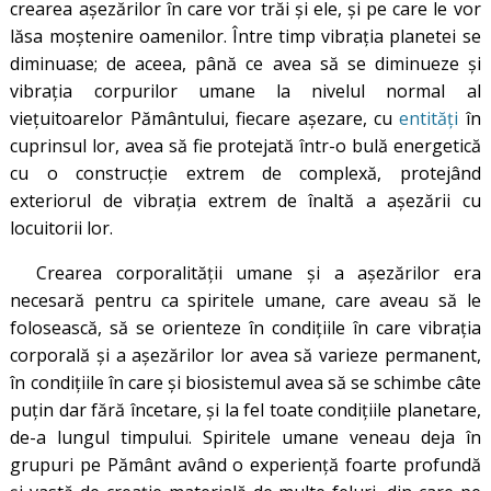
crearea așezărilor în care vor trăi și ele, și pe care le vor
lăsa moștenire oamenilor. Între timp vibrația planetei se
diminuase; de aceea, până ce avea să se diminueze și
vibrația corpurilor umane la nivelul normal al
viețuitoarelor Pământului, fiecare așezare, cu
entități
în
cuprinsul lor, avea să fie protejată într-o bulă energetică
cu o construcție extrem de complexă, protejând
exteriorul de vibrația extrem de înaltă a așezării cu
locuitorii lor.
Crearea corporalității umane și a așezărilor era
necesară pentru ca spiritele umane, care aveau să le
folosească, să se orienteze în condițiile în care vibrația
corporală și a așezărilor lor avea să varieze permanent,
în condițiile în care și biosistemul avea să se schimbe câte
puțin dar fără încetare, și la fel toate condițiile planetare,
de-a lungul timpului. Spiritele umane veneau deja în
grupuri pe Pământ având o experiență foarte profundă