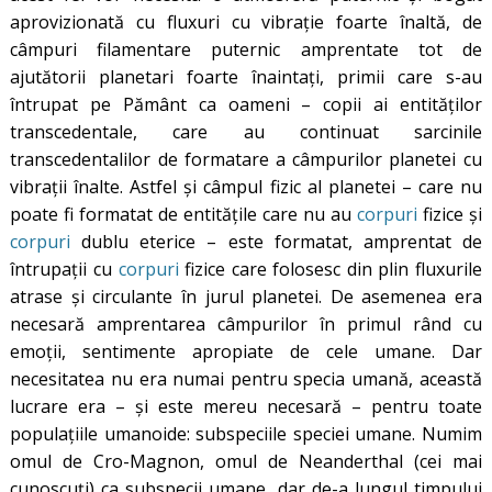
aprovizionată cu fluxuri cu vibrație foarte înaltă, de
câmpuri filamentare puternic amprentate tot de
ajutătorii planetari foarte înaintați, primii care s-au
întrupat pe Pământ ca oameni – copii ai entităților
transcedentale, care au continuat sarcinile
transcedentalilor de formatare a câmpurilor planetei cu
vibrații înalte. Astfel și câmpul fizic al planetei – care nu
poate fi formatat de entitățile care nu au
corpuri
fizice și
corpuri
dublu eterice – este formatat, amprentat de
întrupații cu
corpuri
fizice care folosesc din plin fluxurile
atrase și circulante în jurul planetei. De asemenea era
necesară amprentarea câmpurilor în primul rând cu
emoții, sentimente apropiate de cele umane. Dar
necesitatea nu era numai pentru specia umană, această
lucrare era – și este mereu necesară – pentru toate
populațiile umanoide: subspeciile speciei umane. Numim
omul de Cro-Magnon, omul de Neanderthal (cei mai
cunoscuți) ca subspecii umane, dar de-a lungul timpului