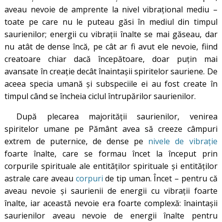
aveau nevoie de amprente la nivel vibrațional mediu –
toate pe care nu le puteau găsi în mediul din timpul
saurienilor; energii cu vibrații înalte se mai găseau, dar
nu atât de dense încă, pe cât ar fi avut ele nevoie, fiind
creatoare chiar dacă începătoare, doar puțin mai
avansate în creație decât înaintașii spiritelor sauriene. De
aceea specia umană și subspeciile ei au fost create în
timpul când se încheia ciclul întrupărilor saurienilor.
După plecarea majorității saurienilor, venirea
spiritelor umane pe Pământ avea să creeze câmpuri
extrem de puternice, de dense pe
nivele de vibrație
foarte înalte, care se formau încet la început prin
corpurile spirituale ale entităților spirituale și entităților
astrale care aveau
corpuri
de tip uman. Încet – pentru că
aveau nevoie și saurienii de energii cu vibrații foarte
înalte, iar această nevoie era foarte complexă: înaintașii
saurienilor aveau nevoie de energii înalte pentru