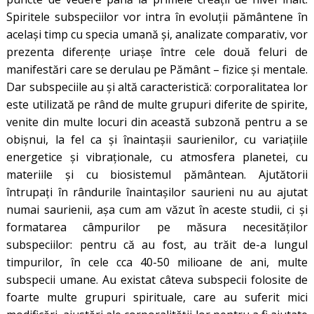
Spiritele subspeciilor vor intra în evoluții pământene în
același timp cu specia umană și, analizate comparativ, vor
prezenta diferențe uriașe între cele două feluri de
manifestări care se derulau pe Pământ – fizice și mentale.
Dar subspeciile au și altă caracteristică: corporalitatea lor
este utilizată pe rând de multe grupuri diferite de spirite,
venite din multe locuri din această subzonă pentru a se
obișnui, la fel ca și înaintașii saurienilor, cu variațiile
energetice și vibraționale, cu atmosfera planetei, cu
materiile și cu biosistemul pământean. Ajutătorii
întrupați în rândurile înaintașilor saurieni nu au ajutat
numai saurienii, așa cum am văzut în aceste studii, ci și
formatarea câmpurilor pe măsura necesităților
subspeciilor: pentru că au fost, au trăit de-a lungul
timpurilor, în cele cca 40-50 milioane de ani, multe
subspecii umane. Au existat câteva subspecii folosite de
foarte multe grupuri spirituale, care au suferit mici