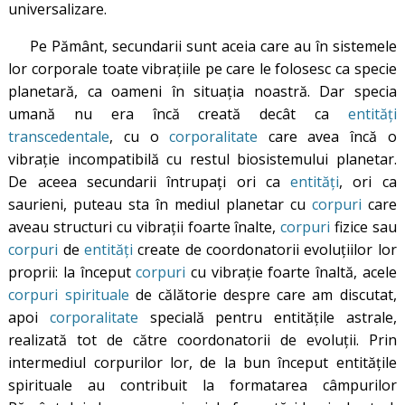
universalizare.
Pe Pământ, secundarii sunt aceia care au în sistemele
lor corporale toate vibrațiile pe care le folosesc ca specie
planetară, ca oameni în situația noastră. Dar specia
umană nu era încă creată decât ca
entități
transcedentale
, cu o
corporalitate
care avea încă o
vibrație incompatibilă cu restul biosistemului planetar.
De aceea secundarii întrupați ori ca
entități
, ori ca
saurieni, puteau sta în mediul planetar cu
corpuri
care
aveau structuri cu vibrații foarte înalte,
corpuri
fizice sau
corpuri
de
entități
create de coordonatorii evoluțiilor lor
proprii: la început
corpuri
cu vibrație foarte înaltă, acele
corpuri spirituale
de călătorie despre care am discutat,
apoi
corporalitate
specială pentru entitățile astrale,
realizată tot de către coordonatorii de evoluții. Prin
intermediul corpurilor lor, de la bun început entitățile
spirituale au contribuit la formatarea câmpurilor