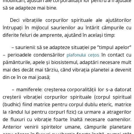
modificări, ajustări ale corporalității lor pentru a fi ajutate
să se adapteze mai bine.
Deci vibrațiile corpurilor spirituale ale ajutătorilor
întrupați în mijlocul saurienilor au întărit câmpurile cu
diferite feluri de amprente, ajutând în același timp:
– saurienii: să se adapteze situației pe ”timpul apelor”
– perioadele condensărilor
în contact cu
plafonului cețos
pământurile, apele și biosistemul, adaptări necesare mult
mai des decât mai târziu, când vibrația planetei a devenit
din ce în ce mai joasă;
– mamiferele: creșterea corporalității lor s-a datorat
creșterii vibrației corpurilor spirituale (corpul spiritual
(budhic) fiind matrice pentru corpul dublu eteric, matrice
la rândul lui pentru corpurl fizic) ca urmare a atragerilor
de fluxuri cu vibrație foarte înaltă necesare oamenilor.
Anterior venirii spiritelor umane, câmpurile planetare