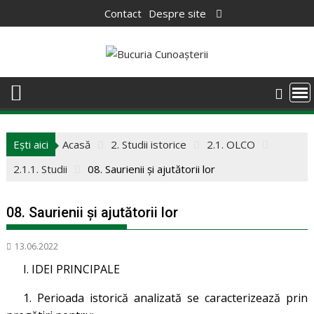
Skip
Contact
Despre site
to
content
Ești aici
Acasă
2. Studii istorice
2.1. OLCO
2.1.1. Studii
08. Saurienii și ajutătorii lor
08. Saurienii și ajutătorii lor
13.06.2022
I. IDEI PRINCIPALE
1. Perioada istorică analizată se caracterizează prin