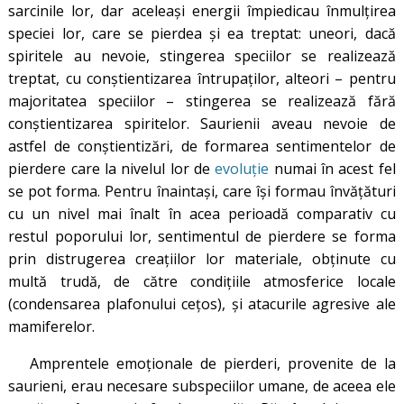
sarcinile lor, dar aceleași energii împiedicau înmulțirea
speciei lor, care se pierdea și ea treptat: uneori, dacă
spiritele au nevoie, stingerea speciilor se realizează
treptat, cu conștientizarea întrupaților, alteori – pentru
majoritatea speciilor – stingerea se realizează fără
conștientizarea spiritelor. Saurienii aveau nevoie de
astfel de conștientizări, de formarea sentimentelor de
pierdere care la nivelul lor de
evoluție
numai în acest fel
se pot forma. Pentru înaintași, care își formau învățături
cu un nivel mai înalt în acea perioadă comparativ cu
restul poporului lor, sentimentul de pierdere se forma
prin distrugerea creațiilor lor materiale, obținute cu
multă trudă, de către condițiile atmosferice locale
(condensarea plafonului cețos), și atacurile agresive ale
mamiferelor.
Amprentele emoționale de pierderi, provenite de la
saurieni, erau necesare subspeciilor umane, de aceea ele