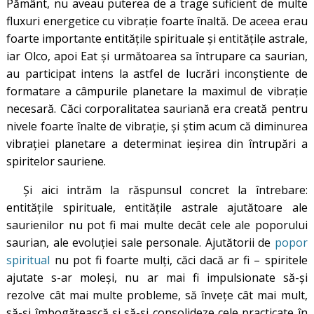
Pământ, nu aveau puterea de a trage suficient de multe
fluxuri energetice cu vibrație foarte înaltă. De aceea erau
foarte importante entitățile spirituale și entitățile astrale,
iar Olco, apoi Eat și următoarea sa întrupare ca saurian,
au participat intens la astfel de lucrări inconștiente de
formatare a câmpurile planetare la maximul de vibrație
necesară. Căci corporalitatea sauriană era creată pentru
nivele foarte înalte de vibrație, și știm acum că diminurea
vibrației planetare a determinat ieșirea din întrupări a
spiritelor sauriene.
Și aici intrăm la răspunsul concret la întrebare:
entitățile spirituale, entitățile astrale ajutătoare ale
saurienilor nu pot fi mai multe decât cele ale poporului
saurian, ale evoluției sale personale. Ajutătorii de
popor
spiritual
nu pot fi foarte mulți, căci dacă ar fi – spiritele
ajutate s-ar moleși, nu ar mai fi impulsionate să-și
rezolve cât mai multe probleme, să învețe cât mai mult,
să-și îmbogățească și să-și consolideze cele practicate în