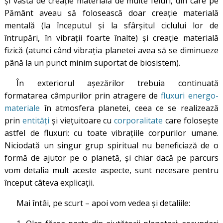
și vastă de creație materială de multe feluri, din care pe
Pământ aveau să folosească doar creație materială
mentală (la începutul și la sfârșitul ciclului lor de
întrupări, în vibrații foarte înalte) și creație materială
fizică (atunci când vibrația planetei avea să se diminueze
până la un punct minim suportat de biosistem).
În exteriorul așezărilor trebuia continuată
formatarea câmpurilor prin atragere de
fluxuri energo-
materiale
în atmosfera planetei, ceea ce se realizează
prin
entități
și viețuitoare cu
corporalitate
care folosește
astfel de fluxuri: cu toate vibrațiile corpurilor umane.
Niciodată un singur grup spiritual nu beneficiază de o
formă de ajutor pe o planetă, și chiar dacă pe parcurs
vom detalia mult aceste aspecte, sunt necesare pentru
început câteva explicații.
Mai întâi, pe scurt – apoi vom vedea și detaliile: