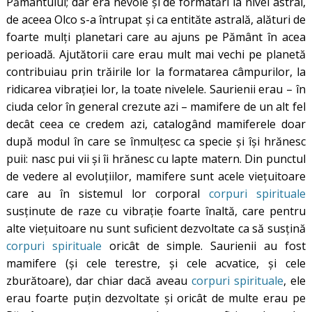
Pământului; dar era nevoie și de formatări la nivel astral,
de aceea Olco s-a întrupat și ca entităte astrală, alături de
foarte mulți planetari care au ajuns pe Pământ în acea
perioadă. Ajutătorii care erau mult mai vechi pe planetă
contribuiau prin trăirile lor la formatarea câmpurilor, la
ridicarea vibrației lor, la toate nivelele. Saurienii erau – în
ciuda celor în general crezute azi – mamifere de un alt fel
decât ceea ce credem azi, catalogând mamiferele doar
după modul în care se înmulțesc ca specie și își hrănesc
puii: nasc pui vii și îi hrănesc cu lapte matern. Din punctul
de vedere al evoluțiilor, mamifere sunt acele viețuitoare
care au în sistemul lor corporal
corpuri spirituale
susținute de raze cu vibrație foarte înaltă, care pentru
alte viețuitoare nu sunt suficient dezvoltate ca să susțină
corpuri spirituale
oricât de simple. Saurienii au fost
mamifere (și cele terestre, și cele acvatice, și cele
zburătoare), dar chiar dacă aveau
corpuri spirituale
, ele
erau foarte puțin dezvoltate și oricât de multe erau pe