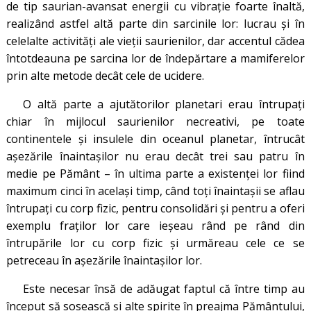
de tip saurian-avansat energii cu vibrație foarte înaltă,
realizând astfel altă parte din sarcinile lor: lucrau și în
celelalte activități ale vieții saurienilor, dar accentul cădea
întotdeauna pe sarcina lor de îndepărtare a mamiferelor
prin alte metode decât cele de ucidere.
O altă parte a ajutătorilor planetari erau întrupați
chiar în mijlocul saurienilor necreativi, pe toate
continentele și insulele din oceanul planetar, întrucât
așezările înaintașilor nu erau decât trei sau patru în
medie pe Pământ – în ultima parte a existenței lor fiind
maximum cinci în același timp, când toți înaintașii se aflau
întrupați cu corp fizic, pentru consolidări și pentru a oferi
exemplu fraților lor care ieșeau rând pe rând din
întrupările lor cu corp fizic și urmăreau cele ce se
petreceau în așezările înaintașilor lor.
Este necesar însă de adăugat faptul că între timp au
început să sosească și alte spirite în preajma Pământului,