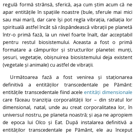
regulă formă strânsă, sferică, așa cum știm acum că ne
apar entitățile în spațiile noastre (bule, sferule mai mici
sau mai mari), dar care își pot regla vibrația, radiația lor
spirituală astfel încât să răspândească vibrații pe planetă
într-o primă fază, la un nivel foarte înalt, dar acceptabil
pentru restul biosistemului. Aceasta a fost o primă
formatare a câmpurilor și structurilor planetei: munți,
șesuri, vegetație, obișnuirea biosistemului deja existent
(vegetale și animale) cu astfel de vibrații.
Următoarea fază a fost venirea și staționarea
definitivă a entităților transcedentale pe Pământ:
entitățile transcedentale fiind acele
entități dimensionale
care făceau tranziția corporalității lor – din stratul lor
dimensional, natal, unde au creat corporalitatea lor, în
universul nostru, pe planeta noastră; și așa ne apropiem
de epoca lui Olco și Eat. După instalarea definitivă a
entităților transcedentale pe Pământ, ele au început