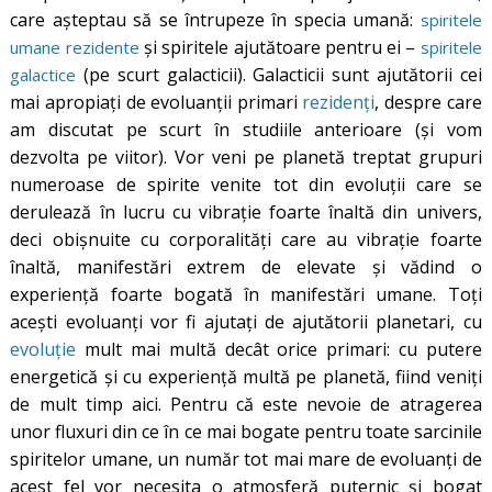
care așteptau să se întrupeze în specia umană:
spiritele
și spiritele ajutătoare pentru ei –
umane rezidente
spiritele
(pe scurt galacticii). Galacticii sunt ajutătorii cei
galactice
mai apropiați de evoluanții primari
rezidenți
, despre care
am discutat pe scurt în studiile anterioare (și vom
dezvolta pe viitor). Vor veni pe planetă treptat grupuri
numeroase de spirite venite tot din evoluții care se
derulează în lucru cu vibrație foarte înaltă din univers,
deci obișnuite cu corporalități care au vibrație foarte
înaltă, manifestări extrem de elevate și vădind o
experiență foarte bogată în manifestări umane. Toți
acești evoluanți vor fi ajutați de ajutătorii planetari, cu
evoluție
mult mai multă decât orice primari: cu putere
energetică și cu experiență multă pe planetă, fiind veniți
de mult timp aici. Pentru că este nevoie de atragerea
unor fluxuri din ce în ce mai bogate pentru toate sarcinile
spiritelor umane, un număr tot mai mare de evoluanți de
acest fel vor necesita o atmosferă puternic și bogat