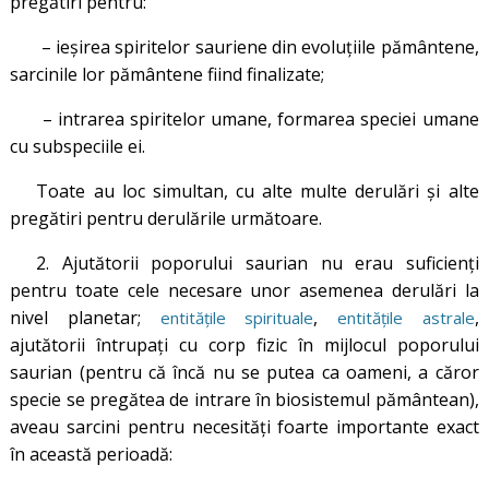
pregătiri pentru:
– ieșirea spiritelor sauriene din evoluțiile pământene,
sarcinile lor pământene fiind finalizate;
– intrarea spiritelor umane, formarea speciei umane
cu subspeciile ei.
Toate au loc simultan, cu alte multe derulări și alte
pregătiri pentru derulările următoare.
2. Ajutătorii poporului saurian nu erau suficienți
pentru toate cele necesare unor asemenea derulări la
nivel planetar;
,
,
entitățile spirituale
entitățile astrale
ajutătorii întrupați cu corp fizic în mijlocul poporului
saurian (pentru că încă nu se putea ca oameni, a căror
specie se pregătea de intrare în biosistemul pământean),
aveau sarcini pentru necesități foarte importante exact
în această perioadă: