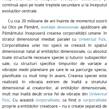
continuă apoi pe toate treptele secundare și la începutul
evoluțiilor centrale.
Cu cca. 20 milioane de ani înainte de momentul sosirii
lui Olco pe Pământ,
ajutătoare ale
entitățile dimensionale
Pământului începuseră crearea corporalității umane: în
stratul dimensional imediat paralel cu
Universul Fizic
.
Corporalitatea unei noi specii se creează în spațiul
dimensional natal al entităților dimensionale, cu absolut
toate structurile necesare speciei și tuturor subspeciilor
sale, cu structuri specifice timpurilor de variație a
vibrației medii planetare pe care le va parcurge specia,
planificate cu mult timp în avans. Crearea speciei este
realizată în vibrația extrem de înaltă a stratului
dimensional al creatorilor, al entităților dimensionale,
mult mai înaltă decât orice fel de vibrație din
Universul
Fizic
. Cu această
corporalitate
, ca fiind o
corporalitate
proprie a entităților creatoare – nu o creație separată de