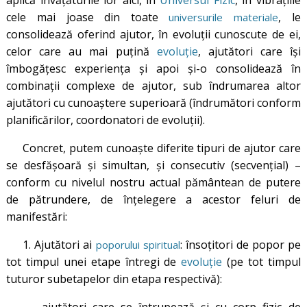
aplică învățăturile lor aici, în
Universul Fizic
, în vibrațiile
cele mai joase din toate
, le
universurile materiale
consolidează oferind ajutor, în evoluții cunoscute de ei,
celor care au mai puțină
evoluție
, ajutători care își
îmbogățesc experiența și apoi și-o consolidează în
combinații complexe de ajutor, sub îndrumarea altor
ajutători cu cunoaștere superioară (îndrumători conform
planificărilor, coordonatori de evoluții).
Concret, putem cunoaște diferite tipuri de ajutor care
se desfășoară și simultan, și consecutiv (secvențial) –
conform cu nivelul nostru actual pământean de putere
de pătrundere, de înțelegere a acestor feluri de
manifestări:
1. Ajutători ai
: însoțitori de popor pe
poporului spiritual
tot timpul unei etape întregi de
evoluție
(pe tot timpul
tuturor subetapelor din etapa respectivă):