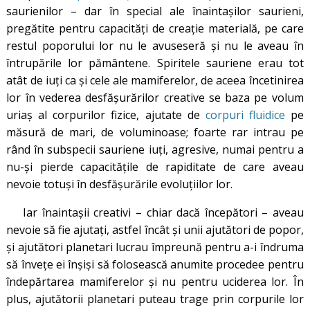
saurienilor – dar în special ale înaintașilor saurieni,
pregătite pentru capacități de creație materială, pe care
restul poporului lor nu le avuseseră și nu le aveau în
întrupările lor pământene. Spiritele sauriene erau tot
atât de iuți ca și cele ale mamiferelor, de aceea încetinirea
lor în vederea desfășurărilor creative se baza pe volum
uriaș al corpurilor fizice, ajutate de
corpuri fluidice
pe
măsură de mari, de voluminoase; foarte rar intrau pe
rând în subspecii sauriene iuți, agresive, numai pentru a
nu-și pierde capacitățile de rapiditate de care aveau
nevoie totuși în desfășurările evoluțiilor lor.
Iar înaintașii creativi – chiar dacă începători – aveau
nevoie să fie ajutați, astfel încât și unii ajutători de popor,
și ajutători planetari lucrau împreună pentru a-i îndruma
să învețe ei înșiși să folosească anumite procedee pentru
îndepărtarea mamiferelor și nu pentru uciderea lor. În
plus, ajutătorii planetari puteau trage prin corpurile lor