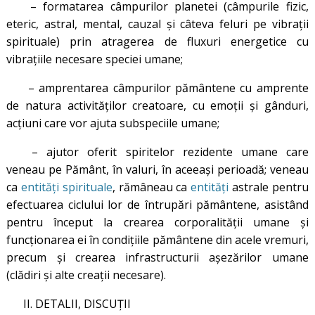
– formatarea câmpurilor planetei (câmpurile fizic,
eteric, astral, mental, cauzal și câteva feluri pe vibrații
spirituale) prin atragerea de fluxuri energetice cu
vibrațiile necesare speciei umane;
– amprentarea câmpurilor pământene cu amprente
de natura activităților creatoare, cu emoții și gânduri,
acțiuni care vor ajuta subspeciile umane;
– ajutor oferit spiritelor rezidente umane care
veneau pe Pământ, în valuri, în aceeași perioadă; veneau
ca
entități spirituale
, rămâneau ca
entități
astrale pentru
efectuarea ciclului lor de întrupări pământene, asistând
pentru început la crearea corporalității umane și
funcționarea ei în condițiile pământene din acele vremuri,
precum și crearea infrastructurii așezărilor umane
(clădiri și alte creații necesare).
II. DETALII, DISCUȚII