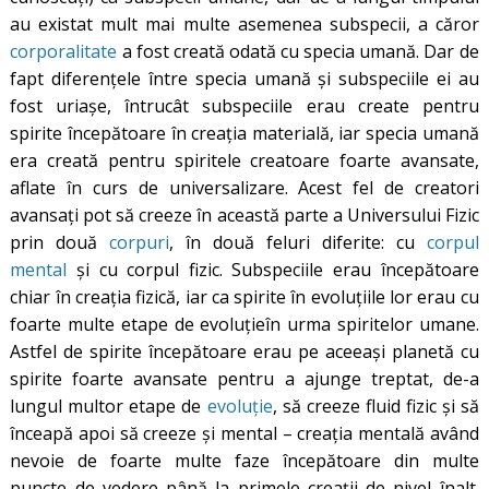
au existat mult mai multe asemenea subspecii, a căror
corporalitate
a fost creată odată cu specia umană. Dar de
fapt diferențele între specia umană și subspeciile ei au
fost uriașe, întrucât subspeciile erau create pentru
spirite începătoare în creația materială, iar specia umană
era creată pentru spiritele creatoare foarte avansate,
aflate în curs de universalizare. Acest fel de creatori
avansați pot să creeze în această parte a Universului Fizic
prin două
corpuri
, în două feluri diferite: cu
corpul
mental
și cu corpul fizic. Subspeciile erau începătoare
chiar în creația fizică, iar ca spirite în evoluțiile lor erau cu
foarte multe etape de evoluțieîn urma spiritelor umane.
Astfel de spirite începătoare erau pe aceeași planetă cu
spirite foarte avansate pentru a ajunge treptat, de-a
lungul multor etape de
evoluție
, să creeze fluid fizic și să
înceapă apoi să creeze și mental – creația mentală având
nevoie de foarte multe faze începătoare din multe
puncte de vedere până la primele creații de nivel înalt.