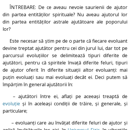
ÎNTREBARE: De ce aveau nevoie saurienii de ajutor
din partea entităților spirituale? Nu aveau ajutorul lor
din partea entităților astrale ajutătoare ale poporului
lor?
Este necesar să știm pe de o parte că fiecare evoluant
devine treptat ajutător pentru cei din jurul lui, dar tot pe
parcursul evoluțiilor se delimitează tipuri diferite de
ajutători, pentru că spiritele învață diferite feluri, tipuri
de ajutor oferit în diferite situații altor evoluanți: mai
puțin evoluați sau mai evoluați decât ei. Deci putem să
împărțim în general ajutătorii în:
– ajutători între ei, aflați pe aceeași treaptă de
evoluție
și în aceleași condiții de trăire, și generale, și
particulare;
– evoluanți care au învățat diferite feluri de ajutor și