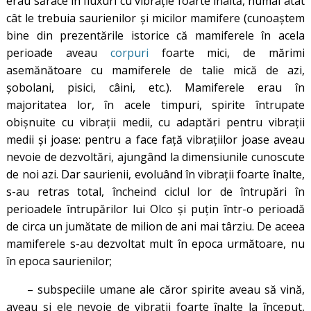
erau sărace în fluxuri cu vibrație foarte înaltă, numai atât
cât le trebuia saurienilor și micilor mamifere (cunoaștem
bine din prezentările istorice că mamiferele în acela
perioade aveau
corpuri
foarte mici, de mărimi
asemănătoare cu mamiferele de talie mică de azi,
șobolani, pisici, câini, etc.). Mamiferele erau în
majoritatea lor, în acele timpuri, spirite întrupate
obișnuite cu vibrații medii, cu adaptări pentru vibrații
medii și joase: pentru a face față vibrațiilor joase aveau
nevoie de dezvoltări, ajungând la dimensiunile cunoscute
de noi azi. Dar saurienii, evoluând în vibrații foarte înalte,
s-au retras total, încheind ciclul lor de întrupări în
perioadele întrupărilor lui Olco și puțin într-o perioadă
de circa un jumătate de milion de ani mai târziu. De aceea
mamiferele s-au dezvoltat mult în epoca următoare, nu
în epoca saurienilor;
– subspeciile umane ale căror spirite aveau să vină,
aveau și ele nevoie de vibrații foarte înalte la început,