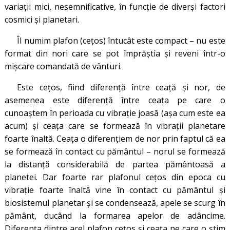
variații mici, nesemnificative, în funcție de diverși factori
cosmici și planetari.
Îl numim plafon (cețos) întucât este compact – nu este
format din nori care se pot împrăștia și reveni într-o
mișcare comandată de vânturi.
Este cețos, fiind diferență între ceață și nor, de
asemenea este diferență între ceața pe care o
cunoaștem în perioada cu vibrație joasă (așa cum este ea
acum) și ceața care se formează în vibrații planetare
foarte înaltă. Ceața o diferențiem de nor prin faptul că ea
se formează în contact cu pământul – norul se formează
la distanță considerabilă de partea pământoasă a
planetei. Dar foarte rar plafonul cețos din epoca cu
vibrație foarte înaltă vine în contact cu pământul și
biosistemul planetar și se condensează, apele se scurg în
pământ, ducând la formarea apelor de adâncime.
Diferența dintre acel plafon cețos și ceața pe care o știm