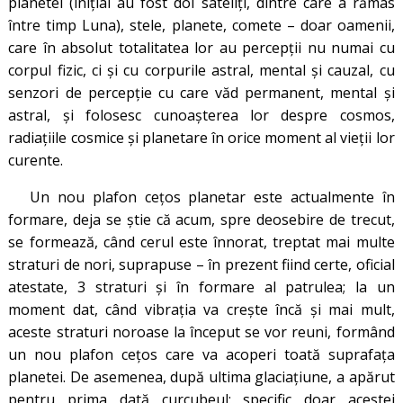
planetei (inițial au fost doi sateliți, dintre care a rămas
între timp Luna), stele, planete, comete – doar oamenii,
care în absolut totalitatea lor au percepții nu numai cu
corpul fizic, ci și cu corpurile astral, mental și cauzal, cu
senzori de percepție cu care văd permanent, mental și
astral, și folosesc cunoașterea lor despre cosmos,
radiațiile cosmice și planetare în orice moment al vieții lor
curente.
Un nou plafon cețos planetar este actualmente în
formare, deja se știe că acum, spre deosebire de trecut,
se formează, când cerul este înnorat, treptat mai multe
straturi de nori, suprapuse – în prezent fiind certe, oficial
atestate, 3 straturi și în formare al patrulea; la un
moment dat, când vibrația va crește încă și mai mult,
aceste straturi noroase la început se vor reuni, formând
un nou plafon cețos care va acoperi toată suprafața
planetei. De asemenea, după ultima glaciațiune, a apărut
pentru prima dată curcubeul: specific doar acestei