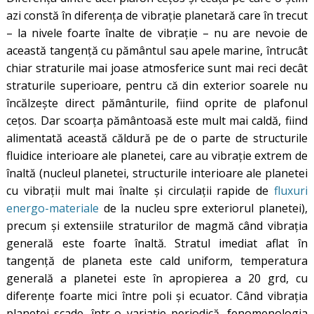
azi constă în diferența de vibrație planetară care în trecut
– la nivele foarte înalte de vibrație – nu are nevoie de
această tangență cu pământul sau apele marine, întrucât
chiar straturile mai joase atmosferice sunt mai reci decât
straturile superioare, pentru că din exterior soarele nu
încălzește direct pământurile, fiind oprite de plafonul
cețos. Dar scoarța pământoasă este mult mai caldă, fiind
alimentată această căldură pe de o parte de structurile
fluidice interioare ale planetei, care au vibrație extrem de
înaltă (nucleul planetei, structurile interioare ale planetei
cu vibrații mult mai înalte și circulații rapide de
fluxuri
energo-materiale
de la nucleu spre exteriorul planetei),
precum și extensiile straturilor de magmă când vibrația
generală este foarte înaltă. Stratul imediat aflat în
tangență de planeta este cald uniform, temperatura
generală a planetei este în apropierea a 20 grd, cu
diferențe foarte mici între poli și ecuator. Când vibrația
planetei scade, într-o variație periodică, fenomenologia