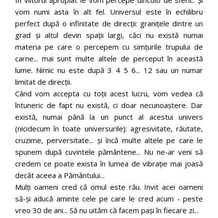
vom numi asta în alt fel. Universul este în echilibru
perfect după o infinitate de direcții: granițele dintre un
grad și altul devin spații largi, căci nu există numai
materia pe care o percepem cu simțurile trupului de
carne... mai sunt multe altele de perceput în această
lume. Nimic nu este după 3 4 5 6... 12 sau un numar
limitat de direcții.
Când vom accepta cu toții acest lucru, vom vedea că
întuneric de fapt nu există, ci doar necunoaștere. Dar
există, numai până la un punct al acestui univers
(nicidecum în toate universurile): agresivitate, răutate,
cruzime, perversitate... și încă multe altele pe care le
spunem după cuvintele pământene... Nu ne-ar veni să
credem ce poate exista în lumea de vibrație mai joasă
decât aceea a Pământului...
Mulți oameni cred că omul este rău. Invit acei oameni
să-și aducă aminte cele pe care le cred acum - peste
vreo 30 de ani... Să nu uităm că facem pași în fiecare zi...