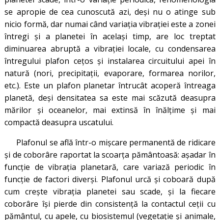
se apropie de cea cunoscută azi, deși nu o atinge sub
nicio formă, dar numai când variația vibrației este a zonei
întregi și a planetei în același timp, are loc treptat
diminuarea abruptă a vibrației locale, cu condensarea
întregului plafon cețos și instalarea circuitului apei în
natură (nori, precipitații, evaporare, formarea norilor,
etc.). Este un plafon planetar întrucât acoperă întreaga
planetă, deși densitatea sa este mai scăzută deasupra
mărilor și oceanelor, mai extinsă în înălțime și mai
compactă deasupra uscatului.
Plafonul se află într-o mișcare permanentă de ridicare
și de coborâre raportat la scoarța pământoasă: așadar în
funcție de vibrația planetară, care variază periodic în
funcție de factori diverși. Plafonul urcă și coboară după
cum crește vibrația planetei sau scade, și la fiecare
coborâre își pierde din consistență la contactul ceții cu
pământul, cu apele, cu biosistemul (vegetație și animale,