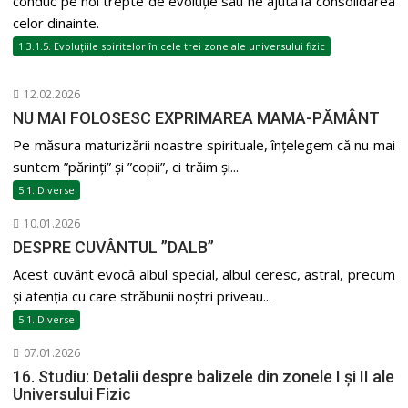
conduc pe noi trepte de evoluție sau ne ajută la consolidarea
celor dinainte.
1.3.1.5. Evoluțiile spiritelor în cele trei zone ale universului fizic
12.02.2026
NU MAI FOLOSESC EXPRIMAREA MAMA-PĂMÂNT
Pe măsura maturizării noastre spirituale, înțelegem că nu mai
suntem ”părinți” și ”copii”, ci trăim și...
5.1. Diverse
10.01.2026
DESPRE CUVÂNTUL ”DALB”
Acest cuvânt evocă albul special, albul ceresc, astral, precum
și atenția cu care străbunii noștri priveau...
5.1. Diverse
07.01.2026
16. Studiu: Detalii despre balizele din zonele I și II ale
Universului Fizic