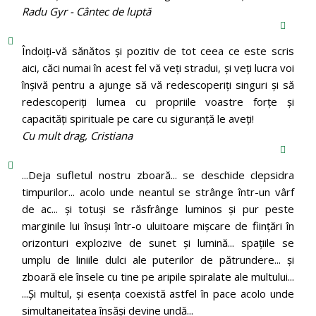
Radu Gyr - Cântec de luptă
Îndoiți-vă sănătos și pozitiv de tot ceea ce este scris
aici, căci numai în acest fel vă veți stradui, și veți lucra voi
înșivă pentru a ajunge să vă redescoperiți singuri și să
redescoperiți lumea cu propriile voastre forțe și
capacități spirituale pe care cu siguranță le aveți!
Cu mult drag, Cristiana
...Deja sufletul nostru zboară... se deschide clepsidra
timpurilor... acolo unde neantul se strânge într-un vârf
de ac... și totuși se răsfrânge luminos și pur peste
marginile lui însuși într-o uluitoare mișcare de ființări în
orizonturi explozive de sunet și lumină... spațiile se
umplu de liniile dulci ale puterilor de pătrundere... și
zboară ele însele cu tine pe aripile spiralate ale multului...
...Și multul, și esența coexistă astfel în pace acolo unde
simultaneitatea însăși devine undă...