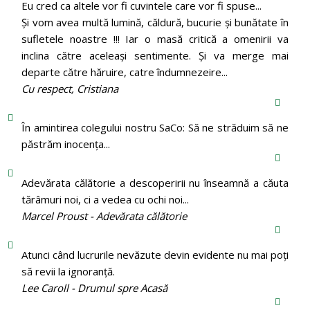
Eu cred ca altele vor fi cuvintele care vor fi spuse...
Și vom avea multă lumină, căldură, bucurie și bunătate în
sufletele noastre !!! Iar o masă critică a omenirii va
inclina către aceleași sentimente. Și va merge mai
departe către hăruire, catre îndumnezeire...
Cu respect, Cristiana
În amintirea colegului nostru SaCo: Să ne străduim să ne
păstrăm inocenţa...
Adevărata călătorie a descoperirii nu înseamnă a căuta
tărâmuri noi, ci a vedea cu ochi noi...
Marcel Proust - Adevărata călătorie
Atunci când lucrurile nevăzute devin evidente nu mai poți
să revii la ignoranță.
Lee Caroll - Drumul spre Acasă