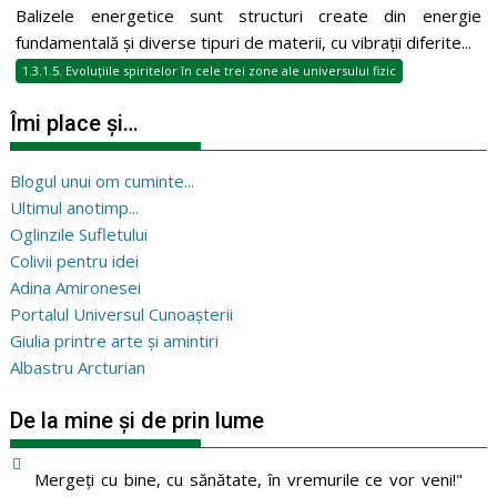
Balizele energetice sunt structuri create din energie
fundamentală și diverse tipuri de materii, cu vibrații diferite...
1.3.1.5. Evoluțiile spiritelor în cele trei zone ale universului fizic
Îmi place și…
Blogul unui om cuminte...
Ultimul anotimp...
Oglinzile Sufletului
Colivii pentru idei
Adina Amironesei
Portalul Universul Cunoașterii
Giulia printre arte și amintiri
Albastru Arcturian
De la mine și de prin lume
Mergeţi cu bine, cu sănătate, în vremurile ce vor veni!"