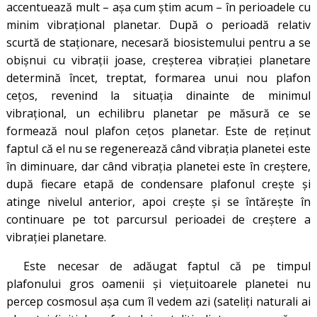
accentuează mult – așa cum știm acum – în perioadele cu
minim vibrațional planetar. După o perioadă relativ
scurtă de staționare, necesară biosistemului pentru a se
obișnui cu vibrații joase, creșterea vibrației planetare
determină încet, treptat, formarea unui nou plafon
cețos, revenind la situația dinainte de minimul
vibrațional, un echilibru planetar pe măsură ce se
formează noul plafon cețos planetar. Este de reținut
faptul că el nu se regenerează când vibrația planetei este
în diminuare, dar când vibrația planetei este în creștere,
după fiecare etapă de condensare plafonul crește și
atinge nivelul anterior, apoi crește și se întărește în
continuare pe tot parcursul perioadei de creștere a
vibrației planetare.
Este necesar de adăugat faptul că pe timpul
plafonului gros oamenii și viețuitoarele planetei nu
percep cosmosul așa cum îl vedem azi (sateliți naturali ai