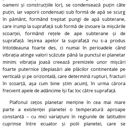
oameni și construcțiile lor), se condensează puțin câte
puțin, iar vaporii condensați sub formă de apă se scurg
în pământ, formând treptat pungi de apă subterane,
care irump la suprafață sub formă de izvoare la mișcările
scoarței, formând rețele de ape subterane și de
suprafață. Ieșirea apelor la suprafață nu s-a produs
întotdeauna foarte des, ci numai în perioadele când
vibrația atinge valori scăzute până la punctul ei planetar
minim; vibrația joasă creează premizele unor mișcări
foarte puternice (deplasări ale plăcilor continentale pe
verticală și pe orizontală, care determină rupturi, fracturi
în scoarță, așa cum bine știm acum), în urma cărora
frecvent apele de adâncime își fac loc către suprafață.
Plafonul cețos planetar menține în cea mai mare
parte a existenței planetei o temperatură aproape
constantă – cu mici variațiuni în regiunile de latitudini
cuprinse între ecuator și polii planetei, care se