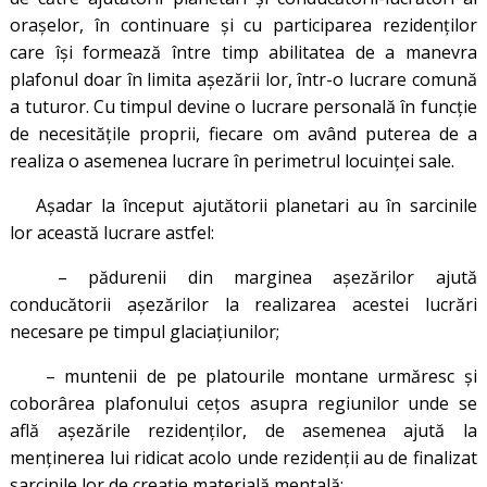
orașelor, în continuare și cu participarea rezidenților
care își formează între timp abilitatea de a manevra
plafonul doar în limita așezării lor, într-o lucrare comună
a tuturor. Cu timpul devine o lucrare personală în funcție
de necesitățile proprii, fiecare om având puterea de a
realiza o asemenea lucrare în perimetrul locuinței sale.
Așadar la început ajutătorii planetari au în sarcinile
lor această lucrare astfel:
– pădurenii din marginea așezărilor ajută
conducătorii așezărilor la realizarea acestei lucrări
necesare pe timpul glaciațiunilor;
– muntenii de pe platourile montane urmăresc și
coborârea plafonului cețos asupra regiunilor unde se
află așezările rezidenților, de asemenea ajută la
menținerea lui ridicat acolo unde rezidenții au de finalizat
sarcinile lor de creație materială mentală;