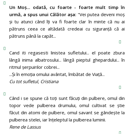
Un Moş... odată, cu foarte - foarte mult timp în
urmă, a spus unui Călător aşa:
"Vei putea deveni moş
şi tu atunci când îţi va fi foarte clar în minte că nu ai
pătruns ceea ce altădată credeai cu siguranţă că ai
pătruns până la capăt...
Cand iti regasesti linistea sufletului... el poate zbura
lângă inima albatrosului... lângă pieptul ghepardului... în
ritmul şerpuirilor cobrei...
...Şi în emoţia omului avântat, îmbătat de Viaţă...
Cu tot sufletul, Cristiana
Când i se spune că toți sunt făcuți din pulbere, omul din
topor vede pulberea drumului, omul cultivat se știe
făcut din atomi de pulbere, omul savant se gândește la
pulberea stelei, iar înțeleptul la pulberea luminii.
Rene de Lassus