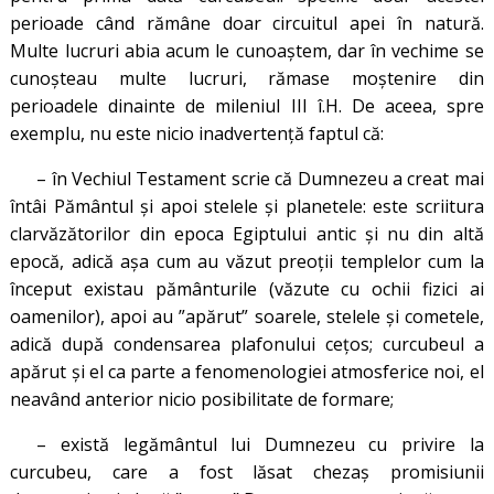
perioade când rămâne doar circuitul apei în natură.
Multe lucruri abia acum le cunoaștem, dar în vechime se
cunoșteau multe lucruri, rămase moștenire din
perioadele dinainte de mileniul III î.H. De aceea, spre
exemplu, nu este nicio inadvertență faptul că:
– în Vechiul Testament scrie că Dumnezeu a creat mai
întâi Pământul și apoi stelele și planetele: este scriitura
clarvăzătorilor din epoca Egiptului antic și nu din altă
epocă, adică așa cum au văzut preoții templelor cum la
început existau pământurile (văzute cu ochii fizici ai
oamenilor), apoi au ”apărut” soarele, stelele și cometele,
adică după condensarea plafonului cețos; curcubeul a
apărut și el ca parte a fenomenologiei atmosferice noi, el
neavând anterior nicio posibilitate de formare;
– există legământul lui Dumnezeu cu privire la
curcubeu, care a fost lăsat chezaș promisiunii