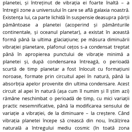
planetei, și întreținut de vibrația ei foarte înaltă – a
întregii zone a universului în care se află galaxia noastră.
Existența lui, ca parte lichidă în suspensie deasupra părții
pământoase a planetei (acoperind și pământurile
continentale, și oceanul planetar), a existat în această
formă până la ultima glaciațiune; pe măsura diminuării
vibrației planetare, plafonul cețos s-a condensat treptat
până în apropierea punctului de vibrație minimă a
planetei și, după condensarea întreagă, o perioadă
scurtă de timp planetar a fost înlocuit cu formațiuni
noroase, formate prin circuitul apei în natură, până la
absorbția apelor provenite din ultima condensare. Acest
circuit al apei în natură (așa cum îl numim și îl știm azi)
rămâne neschimbat o perioadă de timp, cu mici variații
practic nesemnificative, până la modificarea sensului de
variație a vibrației, de la diminuare – la creștere. Când
vibrația planetei începe să crească din nou, încălzirea
naturală a întregului mediu cosmic (în toată zona