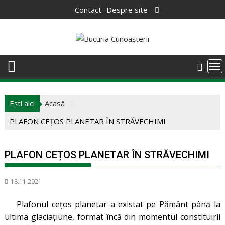
Skip
Contact
Despre site
to
content
Ești aici
Acasă
PLAFON CEȚOS PLANETAR ÎN STRĂVECHIMI
PLAFON CEȚOS PLANETAR ÎN STRĂVECHIMI
18.11.2021
Plafonul cețos planetar a existat pe Pământ până la
ultima glaciațiune, format încă din momentul constituirii