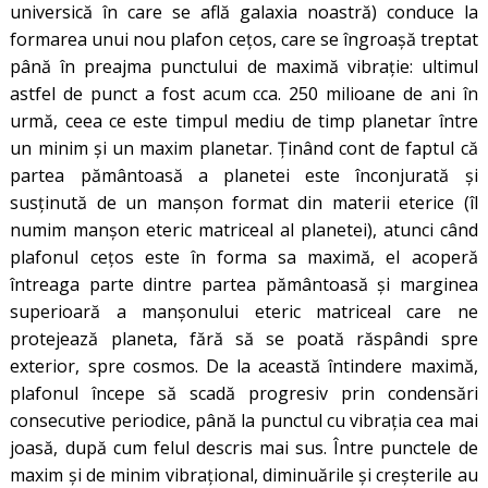
universică în care se află galaxia noastră) conduce la
formarea unui nou plafon cețos, care se îngroașă treptat
până în preajma punctului de maximă vibrație: ultimul
astfel de punct a fost acum cca. 250 milioane de ani în
urmă, ceea ce este timpul mediu de timp planetar între
un minim și un maxim planetar. Ținând cont de faptul că
partea pământoasă a planetei este înconjurată și
susținută de un manșon format din materii eterice (îl
numim manșon eteric matriceal al planetei), atunci când
plafonul cețos este în forma sa maximă, el acoperă
întreaga parte dintre partea pământoasă și marginea
superioară a manșonului eteric matriceal care ne
protejează planeta, fără să se poată răspândi spre
exterior, spre cosmos. De la această întindere maximă,
plafonul începe să scadă progresiv prin condensări
consecutive periodice, până la punctul cu vibrația cea mai
joasă, după cum felul descris mai sus. Între punctele de
maxim și de minim vibrațional, diminuările și creșterile au