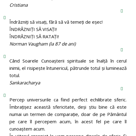
Cristiana
Îndrăzniţi să visaţi, fără să vă temeţi de eşec!
ÎNDRĂZNIȚI SĂ VISAȚI!
ÎNDRĂZNIȚI SĂ RATAȚI!
Norman Vaugham (la 87 de ani)
Când Soarele Cunoaşterii spirituale se înalţă în cerul
inimii, el risipeşte întunericul, pătrunde totul şi luminează
totul.
Sankaracharya
Percep universurile ca fiind perfect echilibrate sferic.
Îmbrațișez această sfericitate, deși știu bine că este
numai un termen de comparație, doar de pe Pământul
pe care îl percepem acum, în acest fel pe care îl
cunoaștem acum.
În viitorul apropiat le vom percepe dincolo de sferic. Și