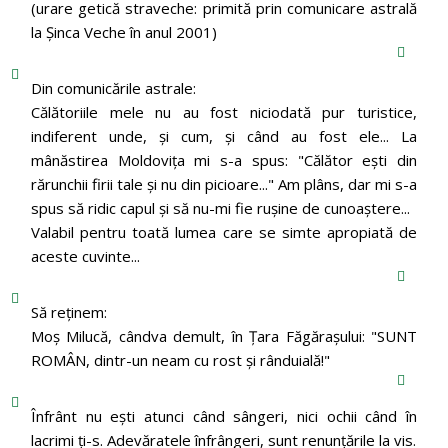
(urare getică straveche: primită prin comunicare astrală
la Şinca Veche în anul 2001)
Din comunicările astrale:
Călătoriile mele nu au fost niciodată pur turistice,
indiferent unde, și cum, și când au fost ele... La
mânăstirea Moldoviţa mi s-a spus: "Călător eşti din
rărunchii firii tale şi nu din picioare..." Am plâns, dar mi s-a
spus să ridic capul şi să nu-mi fie ruşine de cunoaştere...
Valabil pentru toată lumea care se simte apropiată de
aceste cuvinte...
Să reținem:
Moș Milucă, cândva demult, în Ţara Făgăraşului: "SUNT
ROMÂN, dintr-un neam cu rost şi rânduială!"
Înfrânt nu ești atunci când sângeri, nici ochii când în
lacrimi ți-s. Adevăratele înfrângeri, sunt renunțările la vis.