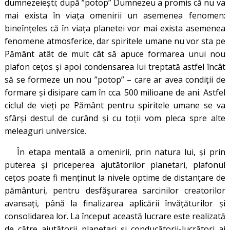
dumnezeiești; după ”potop” Dumnezeu a promis că nu va
mai exista în viața omenirii un asemenea fenomen:
bineînțeles că în viața planetei vor mai exista asemenea
fenomene atmosferice, dar spiritele umane nu vor sta pe
Pământ atât de mult cât să apuce formarea unui nou
plafon cețos și apoi condensarea lui treptată astfel încât
să se formeze un nou ”potop” – care ar avea condiții de
formare și disipare cam în cca. 500 milioane de ani. Astfel
ciclul de vieți pe Pământ pentru spiritele umane se va
sfârși destul de curând și cu toții vom pleca spre alte
meleaguri universice.
În etapa mentală a omenirii, prin natura lui, și prin
puterea și priceperea ajutătorilor planetari, plafonul
cețos poate fi menținut la nivele optime de distanțare de
pământuri, pentru desfășurarea sarcinilor creatorilor
avansați, până la finalizarea aplicării învățăturilor și
consolidarea lor. La început această lucrare este realizată
de către ajutătorii planetari și conducătorii-lucrători ai