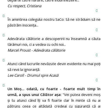
Cu respect, Cristiana
În amintirea colegului nostru SaCo: Să ne străduim să ne
păstrăm inocenţa...
Adevărata călătorie a descoperirii nu înseamnă a căuta
tărâmuri noi, ci a vedea cu ochi noi...
Marcel Proust - Adevărata călătorie
Atunci când lucrurile nevăzute devin evidente nu mai poți
să revii la ignoranță.
Lee Caroll - Drumul spre Acasă
Un Moş... odată, cu foarte - foarte mult timp în
urmă, a spus unui Călător aşa:
"Vei putea deveni moş
şi tu atunci când îţi va fi foarte clar în minte că nu ai
pătruns ceea ce altădată credeai cu siguranţă că ai