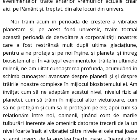
evenimentelor trăite anterior vremurilor actuale chiar
aici, pe Pământ şi, treptat, din alte locuri din univers.
Noi trăim acum în perioada de creştere a vibraţiei
planetare şi, pe acest fond universic, trăim tocmai
această perioadă de dezvoltare a corporalităţii noastre:
care a fost restrânsă mult după ultima glaciaţiune,
pentru a ne proteja şi pe noi înşine, şi planeta, şi întreg
biosistemul ei. În vârtejul evenimentelor trăite în ultimele
milenii, ne-am uitat cunoaşterea profundă, acumulând în
schimb cunoaşteri avansate despre planetă şi și despre
trăirile noastre complexe în mijlocul biosistemului ei. Am
învățat cum să ne adaptăm acestui nivel, nivelul fizic al
planetei, cum să trăim în mijlocul altor vieţuitoare, cum
să ne protejăm și cum să le protejăm pe ele; apoi cum să
relaţionăm între noi, oamenii, ţinând cont de marile
tulburări inerente ale omenirii: datorate trecerii de la un
nivel foarte înalt al vibraţiei către nivele ei cele mai joase
și apoi, invers: de la acestea foarte joase – înapoi către