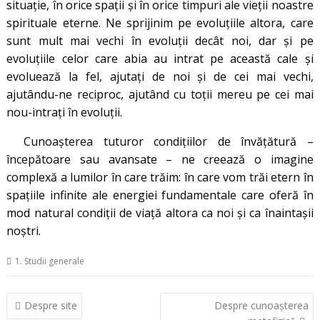
situație, în orice spații și în orice timpuri ale vieții noastre
spirituale eterne. Ne sprijinim pe evoluțiile altora, care
sunt mult mai vechi în evoluții decât noi, dar și pe
evoluțiile celor care abia au intrat pe această cale și
evoluează la fel, ajutați de noi și de cei mai vechi,
ajutându-ne reciproc, ajutând cu toții mereu pe cei mai
nou-intrați în evoluții.
Cunoașterea tuturor condițiilor de învățătură –
începătoare sau avansate – ne creează o imagine
complexă a lumilor în care trăim: în care vom trăi etern în
spațiile infinite ale energiei fundamentale care oferă în
mod natural condiții de viață altora ca noi și ca înaintașii
noștri.
1. Studii generale
Navigare
Despre site
Despre cunoașterea
în