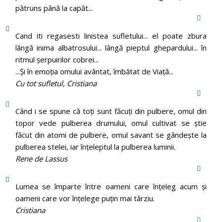
pătruns până la capăt...
Cand iti regasesti linistea sufletului... el poate zbura
lângă inima albatrosului... lângă pieptul ghepardului... în
ritmul şerpuirilor cobrei...
...Şi în emoţia omului avântat, îmbătat de Viaţă...
Cu tot sufletul, Cristiana
Când i se spune că toți sunt făcuți din pulbere, omul din
topor vede pulberea drumului, omul cultivat se știe
făcut din atomi de pulbere, omul savant se gândește la
pulberea stelei, iar înțeleptul la pulberea luminii.
Rene de Lassus
Lumea se împarte între oameni care înțeleg acum și
oameni care vor înțelege puțin mai târziu.
Cristiana