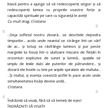
înșivă pentru a ajunge să vă redescoperiți singuri și să
redescoperiți lumea cu propriile voastre forțe și
capacități spirituale pe care cu siguranță le aveți!
Cu mult drag, Cristiana
...Deja sufletul nostru zboară... se deschide clepsidra
timpurilor... acolo unde neantul se strânge într-un vârf
de ac... și totuși se răsfrânge luminos și pur peste
marginile lui însuși într-o uluitoare mișcare de ființări în
orizonturi explozive de sunet și lumină... spațiile se
umplu de liniile dulci ale puterilor de pătrundere... și
zboară ele însele cu tine pe aripile spiralate ale multului...
...Și multul, și esența coexistă astfel în pace acolo unde
simultaneitatea însăși devine undă...
Cristiana
Îndrăzniţi să visaţi, fără să vă temeţi de eşec!
ÎNDRĂZNIȚI SĂ VISAȚI!