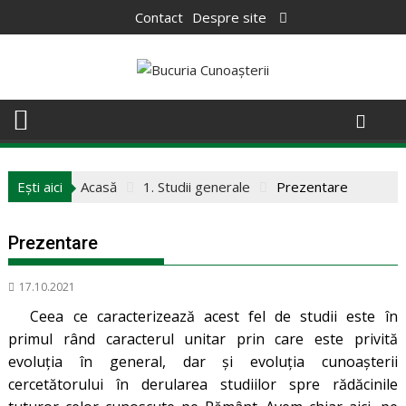
Skip
Contact
Despre site
to
content
Ești aici
Acasă
1. Studii generale
Prezentare
Prezentare
17.10.2021
Ceea ce caracterizează acest fel de studii este în
primul rând caracterul unitar prin care este privită
evoluţia în general, dar şi evoluţia cunoaşterii
cercetătorului în derularea studiilor spre rădăcinile