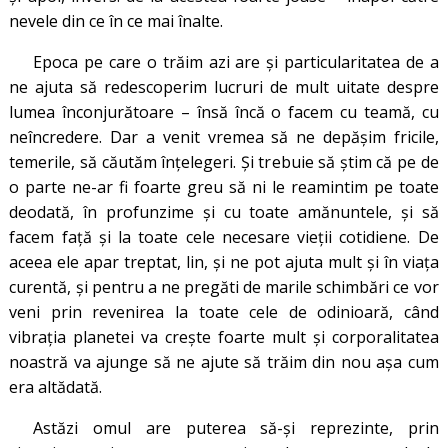
nevele din ce în ce mai înalte.
Epoca pe care o trăim azi are şi particularitatea de a
ne ajuta să redescoperim lucruri de mult uitate despre
lumea înconjurătoare – însă încă o facem cu teamă, cu
neîncredere. Dar a venit vremea să ne depășim fricile,
temerile, să căutăm înțelegeri. Și trebuie să ştim că pe de
o parte ne-ar fi foarte greu să ni le reamintim pe toate
deodată, în profunzime și cu toate amănuntele, și să
facem față și la toate cele necesare vieții cotidiene. De
aceea ele apar treptat, lin, și ne pot ajuta mult și în viața
curentă, și pentru a ne pregăti de marile schimbări ce vor
veni prin revenirea la toate cele de odinioară, când
vibrația planetei va crește foarte mult și corporalitatea
noastră va ajunge să ne ajute să trăim din nou așa cum
era altădată.
Astăzi omul are puterea să-şi reprezinte, prin