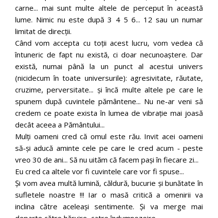
carne... mai sunt multe altele de perceput în această
lume. Nimic nu este după 3 4 5 6... 12 sau un numar
limitat de direcții.
Când vom accepta cu toții acest lucru, vom vedea că
întuneric de fapt nu există, ci doar necunoaștere. Dar
există, numai până la un punct al acestui univers
(nicidecum în toate universurile): agresivitate, răutate,
cruzime, perversitate... și încă multe altele pe care le
spunem după cuvintele pământene... Nu ne-ar veni să
credem ce poate exista în lumea de vibrație mai joasă
decât aceea a Pământului...
Mulți oameni cred că omul este rău. Invit acei oameni
să-și aducă aminte cele pe care le cred acum - peste
vreo 30 de ani... Să nu uităm că facem pași în fiecare zi...
Eu cred ca altele vor fi cuvintele care vor fi spuse...
Și vom avea multă lumină, căldură, bucurie și bunătate în
sufletele noastre !!! Iar o masă critică a omenirii va
inclina către aceleași sentimente. Și va merge mai
departe către hăruire, catre îndumnezeire...