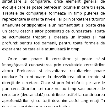
sintetizare şi comparare, orice element general de
evoluţie care se poate petrece în locurile în care trăieşte.
Treptele de comparaţie formează în timp puterea de
reprezentare la diferite nivele, iar prin cercetarea tuturor
amănuntelor disponibile la un moment dat își poate crea
un cadru deschis altor posibilităţi de cunoaştere. Toate
se acumulează treptat şi creează un înţeles şi mai
profund: pentru toți oamenii, pentru toate formele de
experiență pe care ei le acumulează în timp.
Orice om poate fi cercetător şi poate să-şi
îmbogăţească cunoaşterea prin rezultatele cercetărilor
altora. Preluarea, şi dezvoltarea rezultatelor poate
conduce în continuare la dezvăluirea altor trepte şi
direcţii de cercetare. Chiar şi prin întrebările pe care le
pun cercetătorilor, cei care nu au timp sau putere de
cercetare (deocamdată) contribuie astfel la continuarea
aprofundărilor şi cu toţii devenim astfel angrenaţi în
derularea mai departe a cunoaşterilor.