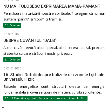
NU MAI FOLOSESC EXPRIMAREA MAMA-PĂMÂNT
Pe măsura maturizării noastre spirituale, înțelegem că nu mai
suntem ”părinți” și ”copii”, ci trăim și...
5.1. Diverse
10.01.2026
DESPRE CUVÂNTUL ”DALB”
Acest cuvânt evocă albul special, albul ceresc, astral, precum
și atenția cu care străbunii noștri priveau...
5.1. Diverse
07.01.2026
16. Studiu: Detalii despre balizele din zonele I și II ale
Universului Fizic
Balizele energetice sunt structuri create din energie
fundamentală și diverse tipuri de materii, cu vibrații diferite...
1.3.1.5. Evoluțiile spiritelor în cele trei zone ale universului fizic