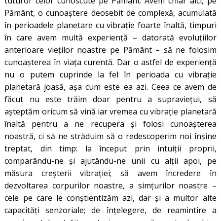
tuturor celor cunoscute pe Pământ. Avem chiar aici, pe
Pământ, o cunoaştere deosebit de complexă, acumulată
în perioadele planetare cu vibraţie foarte înaltă, timpuri
în care avem multă experienţă – datorată evoluţiilor
anterioare vieţilor noastre pe Pământ – să ne folosim
cunoaşterea în viaţa curentă. Dar o astfel de experienţă
nu o putem cuprinde la fel în perioada cu vibraţie
planetară joasă, așa cum este ea azi. Ceea ce avem de
făcut nu este trăim doar pentru a supravieţui, să
aşteptăm oricum să vină iar vremea cu vibraţie planetară
înaltă pentru a ne recupera şi folosi cunoaşterea
noastră, ci să ne străduim să o redescoperim noi înșine
treptat, din timp: la început prin intuiţii proprii,
comparându-ne şi ajutându-ne unii cu alţii apoi, pe
măsura creşterii vibraţiei; să avem încredere în
dezvoltarea corpurilor noastre, a simţurilor noastre –
cele pe care le conștientizăm azi, dar şi a multor alte
capacităţi senzoriale; de înţelegere, de reamintire a