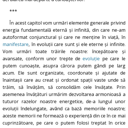
***
În acest capitol vom urmări elemente generale privind
energia fundamentală eternă și infinită, din care ne-am
autoformat conjunctural și care ne menține în viață, în
manifestare
, în evoluții care sunt și ele eterne și infinite.
Vom urmări toate trăirile noastre: începătoare și
avansate, conform unor trepte de
evoluție
pe care le
putem cunoaște, asupra cărora putem gândi pe larg
acum. Ele sunt organizate, coordonate și ajutate de
înaintașii care au creat și ordonat spații vaste unde să
trăim, să învățăm, să consolidăm cele învățate. Prin
asemenea învățături urmărim dezvoltarea armonioasă a
tuturor razelor noastre energetice, de-a lungul unor
evoluții îndelungate, având ca bază memoriile noastre;
aceste memorii ne formează o experiență din ce în ce mai
cuprinzătoare, pe care o putem folosi treptat în orice