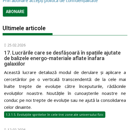
Prin abonare accepți politica de confidențialitate
Ultimele articole
25.02.2026
17. Lucrările care se desfășoară în spațiile ajutate
de balizele energo-materiale aflate înafara
galaxiilor
Această lucrare detaliază modul de derulare și aplicare a
cercetărilor pe o verticală transcendentă: de la cele mai
înalte trepte de evoluție către începuturile, rădăcinile
evoluțiilor noastre. Noutățile în cunoașterile noastre ne
conduc pe noi trepte de evoluție sau ne ajută la consolidarea
celor dinainte.
1.3.1.5. Evoluțiile spiritelor în cele trei zone ale universului fizic
12.02.2026