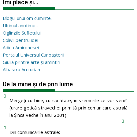
Îmi place și…
Blogul unui om cuminte...
Ultimul anotimp...
Oglinzile Sufletului
Colivii pentru idei
Adina Amironesei
Portalul Universul Cunoașterii
Giulia printre arte și amintiri
Albastru Arcturian
De la mine și de prin lume
Mergeţi cu bine, cu sănătate, în vremurile ce vor veni!"
(urare getică straveche: primită prin comunicare astrală
la Şinca Veche în anul 2001)
Din comunicările astrale: