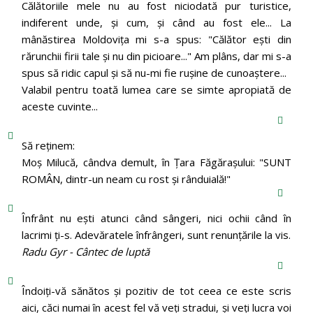
Călătoriile mele nu au fost niciodată pur turistice,
indiferent unde, și cum, și când au fost ele... La
mânăstirea Moldoviţa mi s-a spus: "Călător eşti din
rărunchii firii tale şi nu din picioare..." Am plâns, dar mi s-a
spus să ridic capul şi să nu-mi fie ruşine de cunoaştere...
Valabil pentru toată lumea care se simte apropiată de
aceste cuvinte...
Să reținem:
Moș Milucă, cândva demult, în Ţara Făgăraşului: "SUNT
ROMÂN, dintr-un neam cu rost şi rânduială!"
Înfrânt nu ești atunci când sângeri, nici ochii când în
lacrimi ți-s. Adevăratele înfrângeri, sunt renunțările la vis.
Radu Gyr - Cântec de luptă
Îndoiți-vă sănătos și pozitiv de tot ceea ce este scris
aici, căci numai în acest fel vă veți stradui, și veți lucra voi