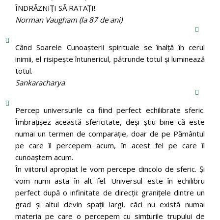
ÎNDRĂZNIȚI SĂ RATAȚI!
Norman Vaugham (la 87 de ani)
Când Soarele Cunoaşterii spirituale se înalţă în cerul
inimii, el risipeşte întunericul, pătrunde totul şi luminează
totul.
Sankaracharya
Percep universurile ca fiind perfect echilibrate sferic.
Îmbrațișez această sfericitate, deși știu bine că este
numai un termen de comparație, doar de pe Pământul
pe care îl percepem acum, în acest fel pe care îl
cunoaștem acum.
În viitorul apropiat le vom percepe dincolo de sferic. Și
vom numi asta în alt fel. Universul este în echilibru
perfect după o infinitate de direcții: granițele dintre un
grad și altul devin spații largi, căci nu există numai
materia pe care o percepem cu simțurile trupului de