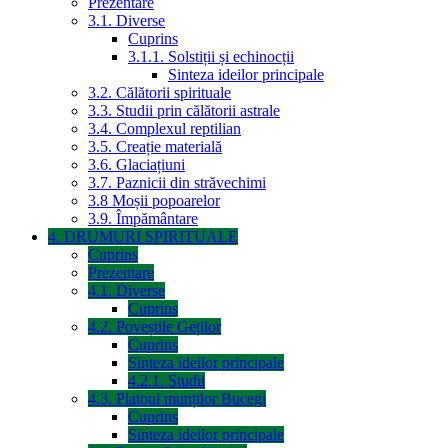
Prezentare
3.1. Diverse
Cuprins
3.1.1. Solstiții și echinocții
Sinteza ideilor principale
3.2. Călătorii spirituale
3.3. Studii prin călătorii astrale
3.4. Complexul reptilian
3.5. Creație materială
3.6. Glaciațiuni
3.7. Paznicii din străvechimi
3.8 Moșii popoarelor
3.9. Împământare
4. DRUMURI SPIRITUALE
Cuprins
Prezentare
4.1. Diverse
Cuprins
4.2. Poveștile Geților
Cuprins
Sinteza ideilor principale
4.2.1. Studii
4.3. Platoul munților Bucegi
Cuprins
Sinteza ideilor principale