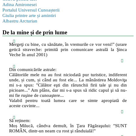
Adina Amironesei
Portalul Universul Cunoașterii
Giulia printre arte și amintiri
Albastru Arcturian
De la mine și de prin lume
Mergeţi cu bine, cu sănătate, în vremurile ce vor veni!" (urare
getică straveche: primită prin comunicare astrală la Şinca
Veche în anul 2001)
Din comunicările astrale:
Călătoriile mele nu au fost niciodată pur turistice, indiferent
unde, și cum, și când au fost ele... La mânăstirea Moldoviţa
mi s-a spus: "Călător eşti din rărunchii firii tale şi nu din
picioare..." Am plâns, dar mi s-a spus să ridic capul şi să nu-
mi fie ruşine de cunoaştere...
Valabil pentru toată lumea care se simte apropiată de
aceste cuvinte...
Să reținem:
Moș Milucă, cândva demult, în Ţara Făgăraşului: "SUNT
ROMÂN, dintr-un neam cu rost şi rânduială!"