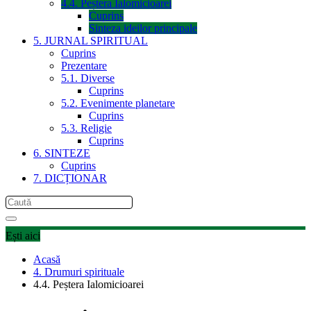
4.4. Peștera Ialomicioarei
Cuprins
Sinteza ideilor principale
5. JURNAL SPIRITUAL
Cuprins
Prezentare
5.1. Diverse
Cuprins
5.2. Evenimente planetare
Cuprins
5.3. Religie
Cuprins
6. SINTEZE
Cuprins
7. DICȚIONAR
Ești aici
Acasă
4. Drumuri spirituale
4.4. Peștera Ialomicioarei