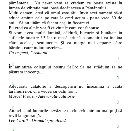
pământene... Nu ne-ar veni să credem ce poate exista în
lumea de vibrație mai joasă decât aceea a Pământului...
Mulți oameni cred că omul este rău. Invit acei oameni să-și
aducă aminte cele pe care le cred acum - peste vreo 30 de
ani... Să nu uităm că facem pași în fiecare zi...
Eu cred ca altele vor fi cuvintele care vor fi spuse...
Și vom avea multă lumină, căldură, bucurie și bunătate în
sufletele noastre !!! Iar o masă critică a omenirii va inclina
către aceleași sentimente. Și va merge mai departe către
hăruire, catre îndumnezeire...
Cu respect, Cristiana
În amintirea colegului nostru SaCo: Să ne străduim să ne
păstrăm inocenţa...
Adevărata călătorie a descoperirii nu înseamnă a căuta
tărâmuri noi, ci a vedea cu ochi noi...
Marcel Proust - Adevărata călătorie
Atunci când lucrurile nevăzute devin evidente nu mai poți să
revii la ignoranță.
Lee Caroll - Drumul spre Acasă