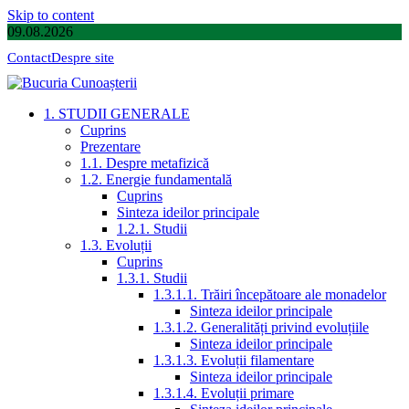
Skip to content
09.08.2026
Contact
Despre site
1. STUDII GENERALE
Cuprins
Prezentare
1.1. Despre metafizică
1.2. Energie fundamentală
Cuprins
Sinteza ideilor principale
1.2.1. Studii
1.3. Evoluții
Cuprins
1.3.1. Studii
1.3.1.1. Trăiri începătoare ale monadelor
Sinteza ideilor principale
1.3.1.2. Generalități privind evoluțiile
Sinteza ideilor principale
1.3.1.3. Evoluții filamentare
Sinteza ideilor principale
1.3.1.4. Evoluții primare