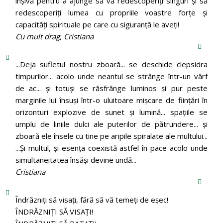
înșivă pentru a ajunge să vă redescoperiți singuri și să
redescoperiți lumea cu propriile voastre forțe și
capacități spirituale pe care cu siguranță le aveți!
Cu mult drag, Cristiana
...Deja sufletul nostru zboară... se deschide clepsidra
timpurilor... acolo unde neantul se strânge într-un vârf
de ac... și totuși se răsfrânge luminos și pur peste
marginile lui însuși într-o uluitoare mișcare de ființări în
orizonturi explozive de sunet și lumină... spațiile se
umplu de liniile dulci ale puterilor de pătrundere... și
zboară ele însele cu tine pe aripile spiralate ale multului...
...Și multul, și esența coexistă astfel în pace acolo unde
simultaneitatea însăși devine undă...
Cristiana
Îndrăzniţi să visaţi, fără să vă temeţi de eşec!
ÎNDRĂZNIȚI SĂ VISAȚI!