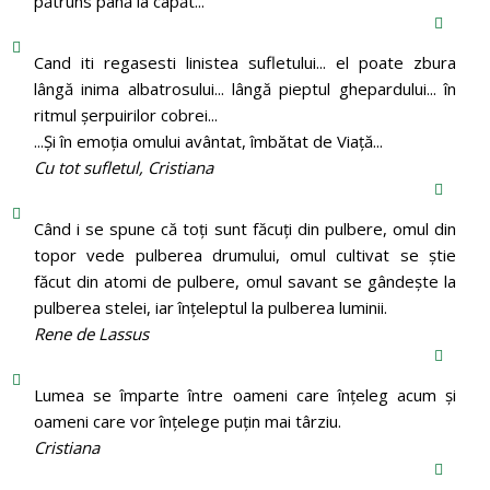
pătruns până la capăt...
Cand iti regasesti linistea sufletului... el poate zbura
lângă inima albatrosului... lângă pieptul ghepardului... în
ritmul şerpuirilor cobrei...
...Şi în emoţia omului avântat, îmbătat de Viaţă...
Cu tot sufletul, Cristiana
Când i se spune că toți sunt făcuți din pulbere, omul din
topor vede pulberea drumului, omul cultivat se știe
făcut din atomi de pulbere, omul savant se gândește la
pulberea stelei, iar înțeleptul la pulberea luminii.
Rene de Lassus
Lumea se împarte între oameni care înțeleg acum și
oameni care vor înțelege puțin mai târziu.
Cristiana