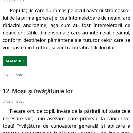
14.05.2025
Populațiile care au rămas pe locul nașterii strămoșilor
lui de la prima generație, cea întemeietoare de neam, are
rădăcini androgine, așa cum au fost întemeietorii de
neam: entitățile dimensionale care au întemeiat neamul,
conform destinelor pământene ale tuturor celor care se
vor naște din firul lor, și vor trăi în vibrațiile locului.
MAI MULT
4.2.1. Studii
12. Moşii şi învăţăturile lor
02.04.2025
Fiecare om, de copil, învăța de la părinții lui toate cele
necesare vieții din așezare, care primeau la rândul lor
toată învățătura de cunoaștere generală și aplicare a