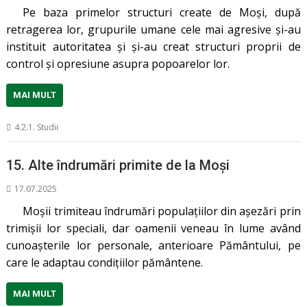
Pe baza primelor structuri create de Moși, după
retragerea lor, grupurile umane cele mai agresive și-au
instituit autoritatea și și-au creat structuri proprii de
control și opresiune asupra popoarelor lor.
MAI MULT
4.2.1. Studii
15. Alte îndrumări primite de la Moşi
17.07.2025
Moșii trimiteau îndrumări populațiilor din așezări prin
trimișii lor speciali, dar oamenii veneau în lume având
cunoașterile lor personale, anterioare Pământului, pe
care le adaptau condițiilor pământene.
MAI MULT