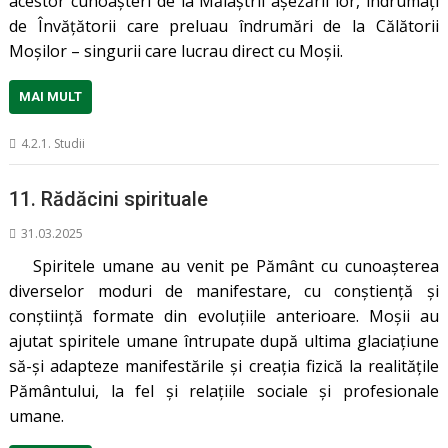
acestor cunoașteri de la Măiaştrii așezării lor, îndrumați
de Învățătorii care preluau îndrumări de la Călătorii
Moșilor – singurii care lucrau direct cu Moșii.
MAI MULT
4.2.1. Studii
11. Rădăcini spirituale
31.03.2025
Spiritele umane au venit pe Pământ cu cunoașterea
diverselor moduri de manifestare, cu conștiență și
conștiință formate din evoluțiile anterioare. Moșii au
ajutat spiritele umane întrupate după ultima glaciațiune
să-și adapteze manifestările și creația fizică la realitățile
Pământului, la fel și relațiile sociale și profesionale
umane.