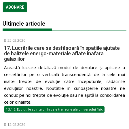
Ultimele articole
25.02.2026
17. Lucrările care se desfășoară în spațiile ajutate
de balizele energo-materiale aflate înafara
galaxiilor
Această lucrare detaliază modul de derulare și aplicare a
cercetărilor pe o verticală transcendentă: de la cele mai
înalte trepte de evoluție către începuturile, rădăcinile
evoluțiilor noastre. Noutățile în cunoașterile noastre ne
conduc pe noi trepte de evoluție sau ne ajută la consolidarea
celor dinainte.
1.3.1.5. Evoluțiile spiritelor în cele trei zone ale universului fizic
12.02.2026