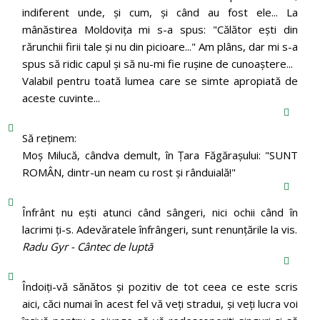
indiferent unde, și cum, și când au fost ele... La
mânăstirea Moldoviţa mi s-a spus: "Călător eşti din
rărunchii firii tale şi nu din picioare..." Am plâns, dar mi s-a
spus să ridic capul şi să nu-mi fie ruşine de cunoaştere...
Valabil pentru toată lumea care se simte apropiată de
aceste cuvinte...
Să reținem:
Moș Milucă, cândva demult, în Ţara Făgăraşului: "SUNT
ROMÂN, dintr-un neam cu rost şi rânduială!"
Înfrânt nu ești atunci când sângeri, nici ochii când în
lacrimi ți-s. Adevăratele înfrângeri, sunt renunțările la vis.
Radu Gyr - Cântec de luptă
Îndoiți-vă sănătos și pozitiv de tot ceea ce este scris
aici, căci numai în acest fel vă veți stradui, și veți lucra voi