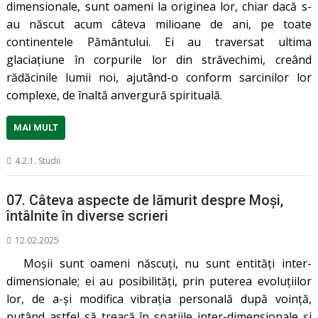
dimensionale, sunt oameni la originea lor, chiar dacă s-
au născut acum câteva milioane de ani, pe toate
continentele Pământului. Ei au traversat ultima
glaciațiune în corpurile lor din străvechimi, creând
rădăcinile lumii noi, ajutând-o conform sarcinilor lor
complexe, de înaltă anvergură spirituală.
MAI MULT
4.2.1. Studii
07. Câteva aspecte de lămurit despre Moși,
întâlnite în diverse scrieri
12.02.2025
Moșii sunt oameni născuți, nu sunt entități inter-
dimensionale; ei au posibilități, prin puterea evoluțiilor
lor, de a-și modifica vibrația personală după voință,
putând astfel să treacă în spațiile inter-dimensionale și