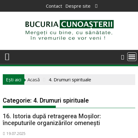
Skip
Contact
Despre site
to
content
Ești aici
Acasă
4. Drumuri spirituale
Categorie:
4. Drumuri spirituale
16. Istoria după retragerea Moşilor:
începuturile organizărilor omenești
19.07.2025