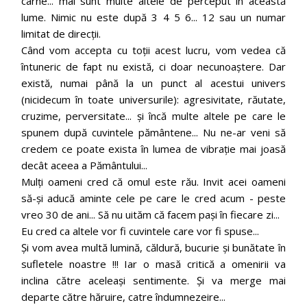
carne... mai sunt multe altele de perceput în această
lume. Nimic nu este după 3 4 5 6... 12 sau un numar
limitat de direcții.
Când vom accepta cu toții acest lucru, vom vedea că
întuneric de fapt nu există, ci doar necunoaștere. Dar
există, numai până la un punct al acestui univers
(nicidecum în toate universurile): agresivitate, răutate,
cruzime, perversitate... și încă multe altele pe care le
spunem după cuvintele pământene... Nu ne-ar veni să
credem ce poate exista în lumea de vibrație mai joasă
decât aceea a Pământului...
Mulți oameni cred că omul este rău. Invit acei oameni
să-și aducă aminte cele pe care le cred acum - peste
vreo 30 de ani... Să nu uităm că facem pași în fiecare zi...
Eu cred ca altele vor fi cuvintele care vor fi spuse...
Și vom avea multă lumină, căldură, bucurie și bunătate în
sufletele noastre !!! Iar o masă critică a omenirii va
inclina către aceleași sentimente. Și va merge mai
departe către hăruire, catre îndumnezeire...