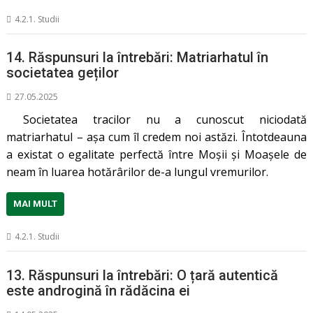
4.2.1. Studii
14. Răspunsuri la întrebări: Matriarhatul în
societatea geților
27.05.2025
Societatea tracilor nu a cunoscut niciodată
matriarhatul – așa cum îl credem noi astăzi. Întotdeauna
a existat o egalitate perfectă între Moșii și Moașele de
neam în luarea hotărârilor de-a lungul vremurilor.
MAI MULT
4.2.1. Studii
13. Răspunsuri la întrebări: O țară autentică
este androgină în rădăcina ei