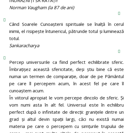
ÎNDRĂZNIȚI SĂ RATAȚI!
Norman Vaugham (la 87 de ani)
Când Soarele Cunoaşterii spirituale se înalţă în cerul
inimii, el risipeşte întunericul, pătrunde totul şi luminează
totul.
Sankaracharya
Percep universurile ca fiind perfect echilibrate sferic.
Îmbrațișez această sfericitate, deși știu bine că este
numai un termen de comparație, doar de pe Pământul
pe care îl percepem acum, în acest fel pe care îl
cunoaștem acum.
În viitorul apropiat le vom percepe dincolo de sferic. Și
vom numi asta în alt fel. Universul este în echilibru
perfect după o infinitate de direcții: granițele dintre un
grad și altul devin spații largi, căci nu există numai
materia pe care o percepem cu simțurile trupului de