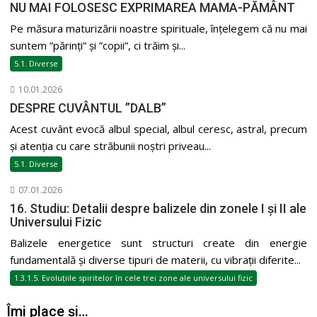
NU MAI FOLOSESC EXPRIMAREA MAMA-PĂMÂNT
Pe măsura maturizării noastre spirituale, înțelegem că nu mai
suntem ”părinți” și ”copii”, ci trăim și...
5.1. Diverse
10.01.2026
DESPRE CUVÂNTUL ”DALB”
Acest cuvânt evocă albul special, albul ceresc, astral, precum
și atenția cu care străbunii noștri priveau...
5.1. Diverse
07.01.2026
16. Studiu: Detalii despre balizele din zonele I și II ale
Universului Fizic
Balizele energetice sunt structuri create din energie
fundamentală și diverse tipuri de materii, cu vibrații diferite...
1.3.1.5. Evoluțiile spiritelor în cele trei zone ale universului fizic
Îmi place și…