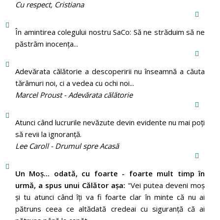
Cu respect, Cristiana
În amintirea colegului nostru SaCo: Să ne străduim să ne
păstrăm inocenţa...
Adevărata călătorie a descoperirii nu înseamnă a căuta
tărâmuri noi, ci a vedea cu ochi noi...
Marcel Proust - Adevărata călătorie
Atunci când lucrurile nevăzute devin evidente nu mai poți
să revii la ignoranță.
Lee Caroll - Drumul spre Acasă
Un Moş... odată, cu foarte - foarte mult timp în
urmă, a spus unui Călător aşa:
"Vei putea deveni moş
şi tu atunci când îţi va fi foarte clar în minte că nu ai
pătruns ceea ce altădată credeai cu siguranţă că ai