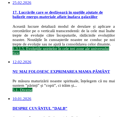
25.02.2026
17. Lucrările care se desfășoară în spațiile ajutate de
balizele energo-materiale aflate înafara galaxiilor
Această lucrare detaliază modul de derulare și aplicare a
cercetărilor pe o verticală transcendentă: de la cele mai înalte
trepte de evoluție către începuturile, rădăcinile evoluțiilor
noastre. Noutățile în cunoașterile noastre ne conduc pe noi
trepte de evoluție sau ne ajută la consolidarea celor dinainte.
1.3.1.5. Evoluțiile spiritelor în cele trei zone ale universului
fizic
12.02.2026
NU MAI FOLOSESC EXPRIMAREA MAMA-PĂMÂNT
Pe măsura maturizării noastre spirituale, înțelegem că nu mai
suntem ”părinți” și ”copii”, ci trăim și...
5.1. Diverse
10.01.2026
DESPRE CUVÂNTUL ”DALB”