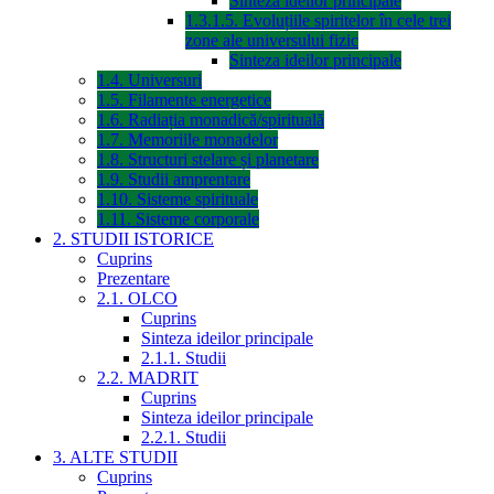
Sinteza ideilor principale
1.3.1.5. Evoluțiile spiritelor în cele trei
zone ale universului fizic
Sinteza ideilor principale
1.4. Universuri
1.5. Filamente energetice
1.6. Radiația monadică/spirituală
1.7. Memoriile monadelor
1.8. Structuri stelare și planetare
1.9. Studii amprentare
1.10. Sisteme spirituale
1.11. Sisteme corporale
2. STUDII ISTORICE
Cuprins
Prezentare
2.1. OLCO
Cuprins
Sinteza ideilor principale
2.1.1. Studii
2.2. MADRIT
Cuprins
Sinteza ideilor principale
2.2.1. Studii
3. ALTE STUDII
Cuprins