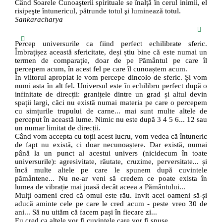
Când Soarele Cunoaşterii spirituale se înalţă în cerul inimii, el
risipeşte întunericul, pătrunde totul şi luminează totul.
Sankaracharya
Percep universurile ca fiind perfect echilibrate sferic.
Îmbrațișez această sfericitate, deși știu bine că este numai un
termen de comparație, doar de pe Pământul pe care îl
percepem acum, în acest fel pe care îl cunoaștem acum.
În viitorul apropiat le vom percepe dincolo de sferic. Și vom
numi asta în alt fel. Universul este în echilibru perfect după o
infinitate de direcții: granițele dintre un grad și altul devin
spații largi, căci nu există numai materia pe care o percepem
cu simțurile trupului de carne... mai sunt multe altele de
perceput în această lume. Nimic nu este după 3 4 5 6... 12 sau
un numar limitat de direcții.
Când vom accepta cu toții acest lucru, vom vedea că întuneric
de fapt nu există, ci doar necunoaștere. Dar există, numai
până la un punct al acestui univers (nicidecum în toate
universurile): agresivitate, răutate, cruzime, perversitate... și
încă multe altele pe care le spunem după cuvintele
pământene... Nu ne-ar veni să credem ce poate exista în
lumea de vibrație mai joasă decât aceea a Pământului...
Mulți oameni cred că omul este rău. Invit acei oameni să-și
aducă aminte cele pe care le cred acum - peste vreo 30 de
ani... Să nu uităm că facem pași în fiecare zi...
Eu cred ca altele vor fi cuvintele care vor fi spuse...