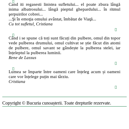
Cand iti regasesti linistea sufletului... el poate zbura lângă
inima albatrosului... lângă pieptul ghepardului... în ritmul
şerpuirilor cobrei...
...Şi în emoţia omului avântat, îmbătat de Viaţă...
Cu tot sufletul, Cristiana
Când i se spune că toți sunt făcuți din pulbere, omul din topor
vede pulberea drumului, omul cultivat se știe făcut din atomi
de pulbere, omul savant se gândește la pulberea stelei, iar
înțeleptul la pulberea luminii.
Rene de Lassus
Lumea se împarte între oameni care înțeleg acum și oameni
care vor înțelege puțin mai târziu.
Cristiana
Copyright © Bucuria cunoașterii. Toate drepturile rezervate.