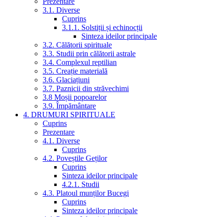
Prezentare
3.1. Diverse
Cuprins
3.1.1. Solstiții și echinocții
Sinteza ideilor principale
3.2. Călătorii spirituale
3.3. Studii prin călătorii astrale
3.4. Complexul reptilian
3.5. Creație materială
3.6. Glaciațiuni
3.7. Paznicii din străvechimi
3.8 Moșii popoarelor
3.9. Împământare
4. DRUMURI SPIRITUALE
Cuprins
Prezentare
4.1. Diverse
Cuprins
4.2. Poveștile Geților
Cuprins
Sinteza ideilor principale
4.2.1. Studii
4.3. Platoul munților Bucegi
Cuprins
Sinteza ideilor principale