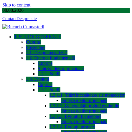
Skip to content
08.08.2026
Contact
Despre site
1. STUDII GENERALE
Cuprins
Prezentare
1.1. Despre metafizică
1.2. Energie fundamentală
Cuprins
Sinteza ideilor principale
1.2.1. Studii
1.3. Evoluții
Cuprins
1.3.1. Studii
1.3.1.1. Trăiri începătoare ale monadelor
Sinteza ideilor principale
1.3.1.2. Generalități privind evoluțiile
Sinteza ideilor principale
1.3.1.3. Evoluții filamentare
Sinteza ideilor principale
1.3.1.4. Evoluții primare