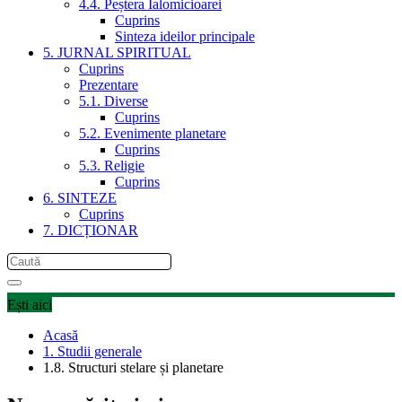
4.4. Peștera Ialomicioarei
Cuprins
Sinteza ideilor principale
5. JURNAL SPIRITUAL
Cuprins
Prezentare
5.1. Diverse
Cuprins
5.2. Evenimente planetare
Cuprins
5.3. Religie
Cuprins
6. SINTEZE
Cuprins
7. DICȚIONAR
Ești aici
Acasă
1. Studii generale
1.8. Structuri stelare și planetare