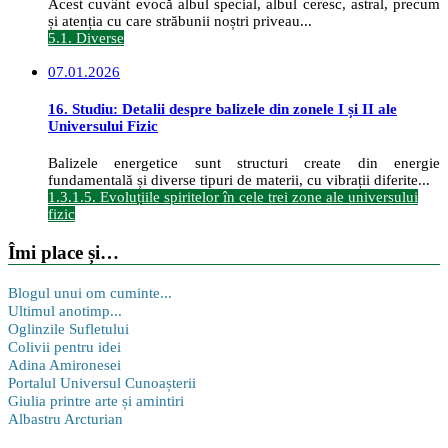
Acest cuvânt evocă albul special, albul ceresc, astral, precum
și atenția cu care străbunii noștri priveau...
5.1. Diverse
07.01.2026
16. Studiu: Detalii despre balizele din zonele I și II ale
Universului Fizic
Balizele energetice sunt structuri create din energie
fundamentală și diverse tipuri de materii, cu vibrații diferite...
1.3.1.5. Evoluțiile spiritelor în cele trei zone ale universului
fizic
Îmi place și…
Blogul unui om cuminte...
Ultimul anotimp...
Oglinzile Sufletului
Colivii pentru idei
Adina Amironesei
Portalul Universul Cunoașterii
Giulia printre arte și amintiri
Albastru Arcturian