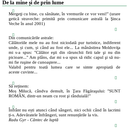
De la mine și de prin lume
Mergeţi cu bine, cu sănătate, în vremurile ce vor veni!" (urare
getică straveche: primită prin comunicare astrală la Şinca
Veche în anul 2001)
Din comunicările astrale:
Călătoriile mele nu au fost niciodată pur turistice, indiferent
unde, și cum, și când au fost ele... La mânăstirea Moldoviţa
mi s-a spus: "Călător eşti din rărunchii firii tale şi nu din
picioare..." Am plâns, dar mi s-a spus să ridic capul şi să nu-
mi fie ruşine de cunoaştere...
Valabil pentru toată lumea care se simte apropiată de
aceste cuvinte...
Să reținem:
Moș Milucă, cândva demult, în Ţara Făgăraşului: "SUNT
ROMÂN, dintr-un neam cu rost şi rânduială!"
Înfrânt nu ești atunci când sângeri, nici ochii când în lacrimi
ți-s. Adevăratele înfrângeri, sunt renunțările la vis.
Radu Gyr - Cântec de luptă