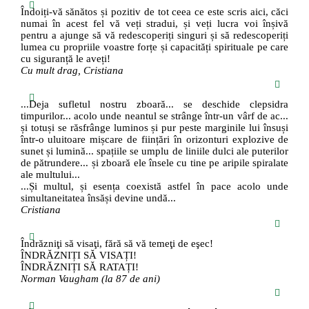
Îndoiți-vă sănătos și pozitiv de tot ceea ce este scris aici, căci
numai în acest fel vă veți stradui, și veți lucra voi înșivă
pentru a ajunge să vă redescoperiți singuri și să redescoperiți
lumea cu propriile voastre forțe și capacități spirituale pe care
cu siguranță le aveți!
Cu mult drag, Cristiana
...Deja sufletul nostru zboară... se deschide clepsidra
timpurilor... acolo unde neantul se strânge într-un vârf de ac...
și totuși se răsfrânge luminos și pur peste marginile lui însuși
într-o uluitoare mișcare de ființări în orizonturi explozive de
sunet și lumină... spațiile se umplu de liniile dulci ale puterilor
de pătrundere... și zboară ele însele cu tine pe aripile spiralate
ale multului...
...Și multul, și esența coexistă astfel în pace acolo unde
simultaneitatea însăși devine undă...
Cristiana
Îndrăzniţi să visaţi, fără să vă temeţi de eşec!
ÎNDRĂZNIȚI SĂ VISAȚI!
ÎNDRĂZNIȚI SĂ RATAȚI!
Norman Vaugham (la 87 de ani)