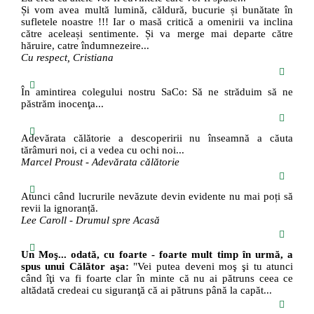
Și vom avea multă lumină, căldură, bucurie și bunătate în
sufletele noastre !!! Iar o masă critică a omenirii va inclina
către aceleași sentimente. Și va merge mai departe către
hăruire, catre îndumnezeire...
Cu respect, Cristiana
În amintirea colegului nostru SaCo: Să ne străduim să ne
păstrăm inocenţa...
Adevărata călătorie a descoperirii nu înseamnă a căuta
tărâmuri noi, ci a vedea cu ochi noi...
Marcel Proust - Adevărata călătorie
Atunci când lucrurile nevăzute devin evidente nu mai poți să
revii la ignoranță.
Lee Caroll - Drumul spre Acasă
Un Moş... odată, cu foarte - foarte mult timp în urmă, a
spus unui Călător aşa:
"Vei putea deveni moş şi tu atunci
când îţi va fi foarte clar în minte că nu ai pătruns ceea ce
altădată credeai cu siguranţă că ai pătruns până la capăt...