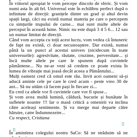
În viitorul apropiat le vom percepe dincolo de sferic. Și vom
numi asta în alt fel. Universul este în echilibru perfect după o
infinitate de direcții: granițele dintre un grad și altul devin
spații largi, căci nu există numai materia pe care o percepem
cu simțurile trupului de carne... mai sunt multe altele de
perceput în această lume. Nimic nu este după 3 4 5 6... 12 sau
un numar limitat de direcții.
Când vom accepta cu toții acest lucru, vom vedea că întuneric
de fapt nu există, ci doar necunoaștere. Dar există, numai
până la un punct al acestui univers (nicidecum în toate
universurile): agresivitate, răutate, cruzime, perversitate... și
încă multe altele pe care le spunem după cuvintele
pământene... Nu ne-ar veni să credem ce poate exista în
lumea de vibrație mai joasă decât aceea a Pământului...
Mulți oameni cred că omul este rău. Invit acei oameni să-și
aducă aminte cele pe care le cred acum - peste vreo 30 de
ani... Să nu uităm că facem pași în fiecare zi...
Eu cred ca altele vor fi cuvintele care vor fi spuse...
Și vom avea multă lumină, căldură, bucurie și bunătate în
sufletele noastre !!! Iar o masă critică a omenirii va inclina
către aceleași sentimente. Și va merge mai departe către
hăruire, catre îndumnezeire...
Cu respect, Cristiana
În amintirea colegului nostru SaCo: Să ne străduim să ne