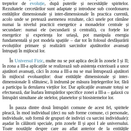
treptelor de
evoluție
, după puterile și necesitățile spiritelor.
Rezultatele cercetărilor sunt adaptate și introduse sub coordonarea
entităților dimensionale și inter-dimensionale în practica curentă,
acolo unde se pretează asemenea rezultate, căci unele pot rămâne
numai la nivelul practicii energetice a monadelor centrale și
secundare: numai ele (secundarii și centralii), cu forțele lor
energetice și experiența lor uriașă, pot manipula energia
fundamentală și pot modela spațiile – dar tot în folosul desfășurării
evoluțiilor primare și realizării sarcinilor ajutătorilor avansați
întrupați în mijlocul lor.
În
Universul Fizic
, multe nu se pot aplica decât în zonele I și II;
în zona a III-a aplicațiile se realizează sub asistența exterioară a unor
ajutători avansați, căci în zona a III-a nu se mai întrupează ajutători
în mijlocul evoluanților: doar entitățile dimensionale și inter-
dimensionale îi sfătuiesc, îi indrumă pe măsura înțelegerilor lor, fără
a participa la derularea vieților lor. Dar aplicațiile avansate totuși se
efectuează, dar înafara întrupărilor specifice zonei a III-a – galaxii cu
întrupări simultane ale stelelor, planetelor și biosistemelor lor.
În pauza dintre două întrupări comune de acest fel, spiritele
pleacă, în mod individual (deci nu sub forme comune, ci personale,
individuale, sub formă de grupuri de indivizi cu sarcini individuale):
așadar în călătorii speciale, prin zonele II și apoi I ale universului.
Toate noutățile despre care au aflat anterior de la entitățile