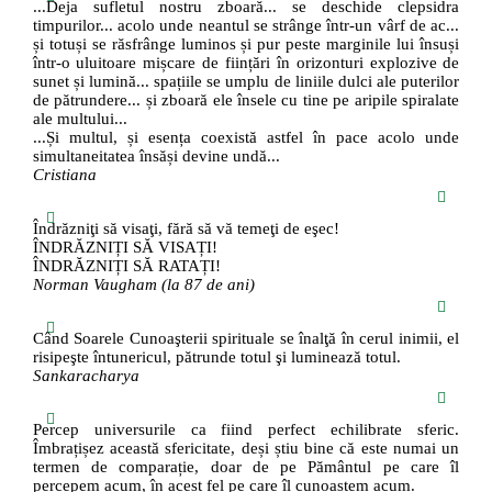
...Deja sufletul nostru zboară... se deschide clepsidra
timpurilor... acolo unde neantul se strânge într-un vârf de ac...
și totuși se răsfrânge luminos și pur peste marginile lui însuși
într-o uluitoare mișcare de ființări în orizonturi explozive de
sunet și lumină... spațiile se umplu de liniile dulci ale puterilor
de pătrundere... și zboară ele însele cu tine pe aripile spiralate
ale multului...
...Și multul, și esența coexistă astfel în pace acolo unde
simultaneitatea însăși devine undă...
Cristiana
Îndrăzniţi să visaţi, fără să vă temeţi de eşec!
ÎNDRĂZNIȚI SĂ VISAȚI!
ÎNDRĂZNIȚI SĂ RATAȚI!
Norman Vaugham (la 87 de ani)
Când Soarele Cunoaşterii spirituale se înalţă în cerul inimii, el
risipeşte întunericul, pătrunde totul şi luminează totul.
Sankaracharya
Percep universurile ca fiind perfect echilibrate sferic.
Îmbrațișez această sfericitate, deși știu bine că este numai un
termen de comparație, doar de pe Pământul pe care îl
percepem acum, în acest fel pe care îl cunoaștem acum.