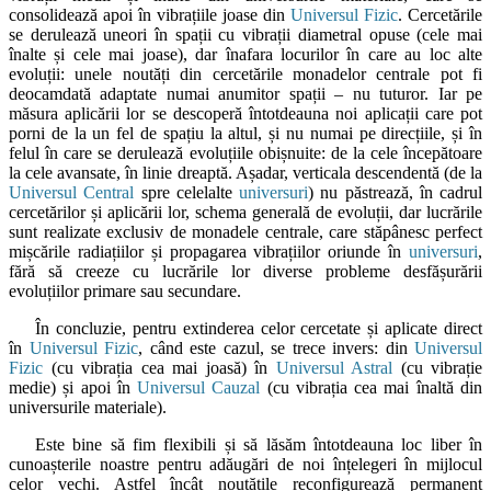
consolidează apoi în vibrațiile joase din
Universul Fizic
. Cercetările
se derulează uneori în spații cu vibrații diametral opuse (cele mai
înalte și cele mai joase), dar înafara locurilor în care au loc alte
evoluții: unele noutăți din cercetările monadelor centrale pot fi
deocamdată adaptate numai anumitor spații – nu tuturor. Iar pe
măsura aplicării lor se descoperă întotdeauna noi aplicații care pot
porni de la un fel de spațiu la altul, și nu numai pe direcțiile, și în
felul în care se derulează evoluțiile obișnuite: de la cele începătoare
la cele avansate, în linie dreaptă. Așadar, verticala descendentă (de la
Universul Central
spre celelalte
universuri
) nu păstrează, în cadrul
cercetărilor și aplicării lor, schema generală de evoluții, dar lucrările
sunt realizate exclusiv de monadele centrale, care stăpânesc perfect
mișcările radiațiilor și propagarea vibrațiilor oriunde în
universuri
,
fără să creeze cu lucrările lor diverse probleme desfășurării
evoluțiilor primare sau secundare.
În concluzie, pentru extinderea celor cercetate și aplicate direct
în
Universul Fizic
, când este cazul, se trece invers: din
Universul
Fizic
(cu vibrația cea mai joasă) în
Universul Astral
(cu vibrație
medie) și apoi în
Universul Cauzal
(cu vibrația cea mai înaltă din
universurile materiale).
Este bine să fim flexibili și să lăsăm întotdeauna loc liber în
cunoașterile noastre pentru adăugări de noi înțelegeri în mijlocul
celor vechi. Astfel încât noutățile reconfigurează permanent