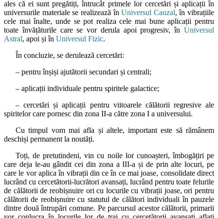
ales că ei sunt pregătiți, întrucât primele lor cercetări și aplicații în
universurile materiale se realizează în
Universul Cauzal
, în vibrațiile
cele mai înalte, unde se pot realiza cele mai bune aplicații pentru
toate învățăturile care se vor derula apoi progresiv, în
Universul
Astral
, apoi și în
Universul Fizic
.
În concluzie, se derulează cercetări:
– pentru înșiși ajutătorii secundari și centrali;
– aplicații individuale pentru spiritele galactice;
– cercetări și aplicații pentru viitoarele călătorii regresive ale
spiritelor care pornesc din zona II-a către zona I a universului.
Cu timpul vom mai afla și altele, important este să rămânem
deschiși permanent la noutăți.
Toți, de pretutindeni, vin cu noile lor cunoașteri, îmbogățiri pe
care deja le-au gândit cei din zona a III-a și de prin alte locuri, pe
care le vor aplica în vibrații din ce în ce mai joase, consolidate direct
lucrând cu cercetătorii-lucrători avansați, lucrând pentru toate felurile
de călătorii de reobișnuire ori cu locurile cu vibrații joase, ori pentru
călătorii de reobișnuire cu statutul de călători individuali în pauzele
dintre două întrupări comune. Pe parcursul acestor călătorii, primarii
vor conlucra în locurile lor de trai cu cercetătorii avansați aflați