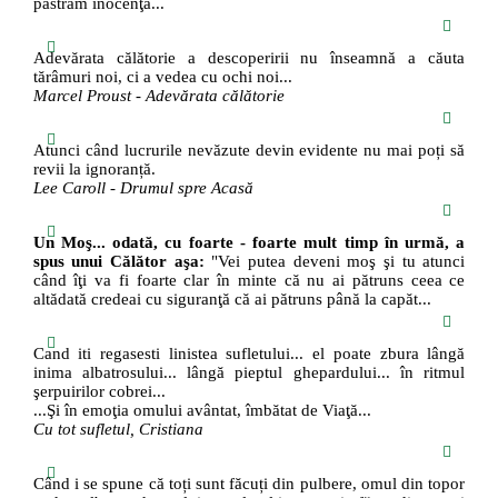
păstrăm inocenţa...
Adevărata călătorie a descoperirii nu înseamnă a căuta
tărâmuri noi, ci a vedea cu ochi noi...
Marcel Proust - Adevărata călătorie
Atunci când lucrurile nevăzute devin evidente nu mai poți să
revii la ignoranță.
Lee Caroll - Drumul spre Acasă
Un Moş... odată, cu foarte - foarte mult timp în urmă, a
spus unui Călător aşa:
"Vei putea deveni moş şi tu atunci
când îţi va fi foarte clar în minte că nu ai pătruns ceea ce
altădată credeai cu siguranţă că ai pătruns până la capăt...
Cand iti regasesti linistea sufletului... el poate zbura lângă
inima albatrosului... lângă pieptul ghepardului... în ritmul
şerpuirilor cobrei...
...Şi în emoţia omului avântat, îmbătat de Viaţă...
Cu tot sufletul, Cristiana
Când i se spune că toți sunt făcuți din pulbere, omul din topor