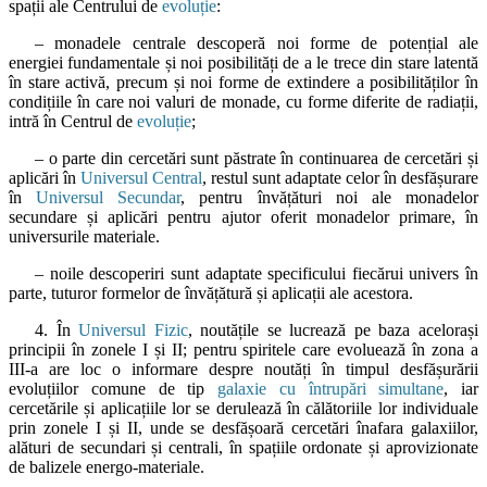
spații ale Centrului de
evoluție
:
– monadele centrale descoperă noi forme de potențial ale
energiei fundamentale și noi posibilități de a le trece din stare latentă
în stare activă, precum și noi forme de extindere a posibilităților în
condițiile în care noi valuri de monade, cu forme diferite de radiații,
intră în Centrul de
evoluție
;
– o parte din cercetări sunt păstrate în continuarea de cercetări și
aplicări în
Universul Central
, restul sunt adaptate celor în desfășurare
în
Universul Secundar
, pentru învățături noi ale monadelor
secundare și aplicări pentru ajutor oferit monadelor primare, în
universurile materiale.
– noile descoperiri sunt adaptate specificului fiecărui univers în
parte, tuturor formelor de învățătură și aplicații ale acestora.
4. În
Universul Fizic
, noutățile se lucrează pe baza acelorași
principii în zonele I și II; pentru spiritele care evoluează în zona a
III-a are loc o informare despre noutăți în timpul desfășurării
evoluțiilor comune de tip
galaxie cu întrupări simultane
, iar
cercetările și aplicațiile lor se derulează în călătoriile lor individuale
prin zonele I și II, unde se desfășoară cercetări înafara galaxiilor,
alături de secundari și centrali, în spațiile ordonate și aprovizionate
de balizele energo-materiale.