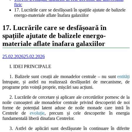
fizic
17. Lucrările care se desfășoară în spațiile ajutate de balizele
energo-materiale aflate înafara galaxiilor
17. Lucrările care se desfășoară în
spațiile ajutate de balizele energo-
materiale aflate înafara galaxiilor
25.02.2026
25.02.2026
I. IDEI PRINCIPALE
1. Balizele sunt creații ale monadelor centrale – nu sunt
entități
întrupate, și astfel nu realizează desfășurări de mecanisme, de
programe prin voință proprie, mișcări sau acțiuni.
2. Lucrările de cercetare și aplicare ale cercetărilor pornesc de la
noile cunoașteri ale monadelor centrale privind descoperiri de noi
forme de potențial latent aduse de noile monade care intră în
Centrele de
evoluție
, precum și cele descoperite în energia
fundamentală liberă dinafara Centrelor.
3. Astfel de aplicări sunt desfășurate în continuare în diferite