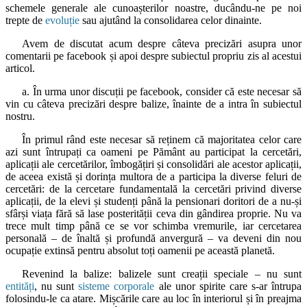
schemele generale ale cunoașterilor noastre, ducându-ne pe noi
trepte de
evoluție
sau ajutând la consolidarea celor dinainte.
Avem de discutat acum despre câteva precizări asupra unor
comentarii pe facebook și apoi despre subiectul propriu zis al acestui
articol.
a. În urma unor discuții pe facebook, consider că este necesar să
vin cu câteva precizări despre balize, înainte de a intra în subiectul
nostru.
În primul rând este necesar să reținem că majoritatea celor care
azi sunt întrupați ca oameni pe Pământ au participat la cercetări,
aplicații ale cercetărilor, îmbogățiri și consolidări ale acestor aplicații,
de aceea există și dorința multora de a participa la diverse feluri de
cercetări: de la cercetare fundamentală la cercetări privind diverse
aplicații, de la elevi și studenți până la pensionari doritori de a nu-și
sfârși viața fără să lase posterității ceva din gândirea proprie. Nu va
trece mult timp până ce se vor schimba vremurile, iar cercetarea
personală – de înaltă și profundă anvergură – va deveni din nou
ocupație extinsă pentru absolut toți oamenii pe această planetă.
Revenind la balize: balizele sunt creații speciale – nu sunt
entități
, nu sunt
sisteme corporale
ale unor spirite care s-ar întrupa
folosindu-le ca atare. Mișcările care au loc în interiorul și în preajma