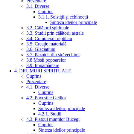
Prezentare
3.1. Diverse
Cuprins
3.1.1. Solstiții și echinocții
Sinteza ideilor principale
3.2. Călătorii spirituale
3.3. Studii prin călătorii astrale
3.4. Complexul reptilian
3.5. Creație materială
3.6. Glaciațiuni
3.7. Paznicii din străvechimi
3.8 Moșii popoarelor
3.9. Împământare
4. DRUMURI SPIRITUALE
Cuprins
Prezentare
4.1. Diverse
Cuprins
4.2. Poveștile Geților
Cuprins
Sinteza ideilor principale
4.2.1. Studii
4.3. Platoul munților Bucegi
Cuprins
Sinteza ideilor principale