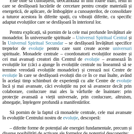
Este bine să cunoaștem, deocamdată în linii foarte mari, felul în
care se desfășoară lucrările de cercetare pentru creație materială și
energetică, de aplicare, de îmbogățire a cunoașterilor, de consolidare
a tuturor acestora în diferite spații, cu vibrații diferite, cu specific
adaptat evoluțiilor care se desfășoară în interiorul lor.
Pentru explicații, să pornim de la cele mai profunde învățături ale
monadelor. În universurile spirituale –
Universul Spiritual Central
și
în
Universul Spiritual Secundar
– se desfășoară învățături specifice
treptelor de
evoluție
pentru care sunt create aceste
universuri
spirituale. Monadele centrale – coordonatorii evoluțiilor noastre și
cei mai avansați creatori din Centrul de
evoluție
– avansează în
evoluțiile lor (căci a ajunge în evoluțiile centrale nu înseamnă să se
termine vreodată evoluțiile monadelor) și creează noi Centre de
evoluție
în care se desfășoară evoluții din ce în ce mai înalte, având
în același timp schimburi de experiență cu alte Centre de
evoluție
încă și mai avansate, căci evoluțiile nu pot să avanseze decât prin
colaborare, conlucrare mai ales la vârfurile de înaintare: prin
protecție avansată a vieții universale, prin conlucrare, altruism,
abnegație, înțelegere profundă a manifestărilor.
Să pornim de la faptul că monadele centrale, cele mai avansate
în evoluțiile Centrului nostru de
evoluție
, descoperă:
– diferite forme de potențial ale energiei fundamentale, precum și
diverse posibilități de activare ale formelor de potențial descoperite;