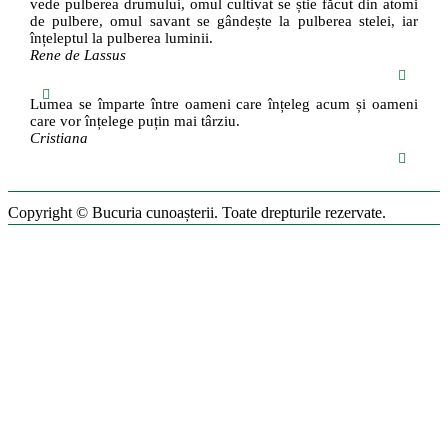
vede pulberea drumului, omul cultivat se știe făcut din atomi
de pulbere, omul savant se gândește la pulberea stelei, iar
înțeleptul la pulberea luminii.
Rene de Lassus
Lumea se împarte între oameni care înțeleg acum și oameni
care vor înțelege puțin mai târziu.
Cristiana
Copyright © Bucuria cunoașterii. Toate drepturile rezervate.