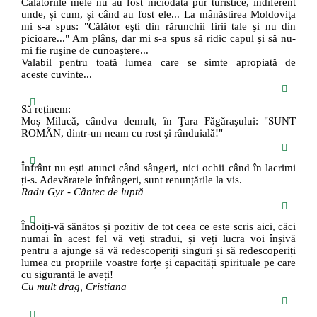
Călătoriile mele nu au fost niciodată pur turistice, indiferent
unde, și cum, și când au fost ele... La mânăstirea Moldoviţa
mi s-a spus: "Călător eşti din rărunchii firii tale şi nu din
picioare..." Am plâns, dar mi s-a spus să ridic capul şi să nu-
mi fie ruşine de cunoaştere...
Valabil pentru toată lumea care se simte apropiată de
aceste cuvinte...
Să reținem:
Moș Milucă, cândva demult, în Ţara Făgăraşului: "SUNT
ROMÂN, dintr-un neam cu rost şi rânduială!"
Înfrânt nu ești atunci când sângeri, nici ochii când în lacrimi
ți-s. Adevăratele înfrângeri, sunt renunțările la vis.
Radu Gyr - Cântec de luptă
Îndoiți-vă sănătos și pozitiv de tot ceea ce este scris aici, căci
numai în acest fel vă veți stradui, și veți lucra voi înșivă
pentru a ajunge să vă redescoperiți singuri și să redescoperiți
lumea cu propriile voastre forțe și capacități spirituale pe care
cu siguranță le aveți!
Cu mult drag, Cristiana