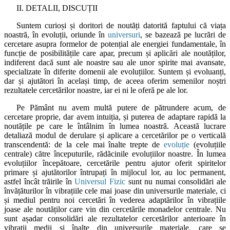
II. DETALII, DISCUȚII
Suntem curioși și doritori de noutăți datorită faptului că viața
noastră, în evoluții, oriunde în
universuri
, se bazează pe lucrări de
cercetare asupra formelor de potențial ale energiei fundamentale, în
funcție de posibilitățile care apar, precum și aplicări ale noutăților,
indiferent dacă sunt ale noastre sau ale unor spirite mai avansate,
specializate în diferite domenii ale evoluțiilor. Suntem și evoluanți,
dar și ajutători în același timp, de aceea oferim semenilor noștri
rezultatele cercetărilor noastre, iar ei ni le oferă pe ale lor.
Pe Pământ nu avem multă putere de pătrundere acum, de
cercetare proprie, dar avem intuiția, și puterea de adaptare rapidă la
noutățile pe care le întâlnim în lumea noastră. Această lucrare
detaliază modul de derulare și aplicare a cercetărilor pe o verticală
transcendentă: de la cele mai înalte trepte de
evoluție
(evoluțiile
centrale) către începuturile, rădăcinile evoluțiilor noastre. În lumea
evoluțiilor începătoare, cercetările pentru ajutor oferit spiritelor
primare și ajutătorilor întrupați în mijlocul lor, au loc permanent,
astfel încât trăirile în
Universul Fizic
sunt nu numai consolidări ale
învățăturilor în vibrațiile cele mai joase din universurile materiale, ci
și mediul pentru noi cercetări în vederea adaptărilor în vibrațiile
joase ale noutăților care vin din cercetările monadelor centrale. Nu
sunt așadar consolidări ale rezultatelor cercetărilor anterioare în
vibrații medii și înalte din universurile materiale, care se