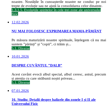
noastre. Noutățile în cunoașterile noastre ne conduc pe noi
trepte de evoluție sau ne ajută la consolidarea celor dinainte.
1.3.1.5. Evoluțiile spiritelor în cele trei zone ale universului
fizic
12.02.2026
NU MAI FOLOSESC EXPRIMAREA MAMA-PĂMÂNT
Pe măsura maturizării noastre spirituale, înțelegem că nu mai
suntem ”părinți” și ”copii”, ci trăim și...
5.1. Diverse
10.01.2026
DESPRE CUVÂNTUL ”DALB”
Acest cuvânt evocă albul special, albul ceresc, astral, precum
și atenția cu care străbunii noștri priveau...
5.1. Diverse
07.01.2026
16. Studiu: Detalii despre balizele din zonele I și II ale
Universului Fizic