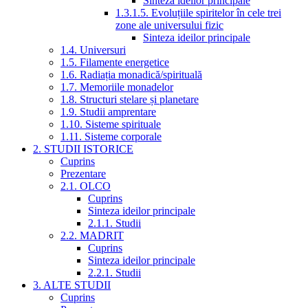
Sinteza ideilor principale
1.3.1.5. Evoluțiile spiritelor în cele trei
zone ale universului fizic
Sinteza ideilor principale
1.4. Universuri
1.5. Filamente energetice
1.6. Radiația monadică/spirituală
1.7. Memoriile monadelor
1.8. Structuri stelare și planetare
1.9. Studii amprentare
1.10. Sisteme spirituale
1.11. Sisteme corporale
2. STUDII ISTORICE
Cuprins
Prezentare
2.1. OLCO
Cuprins
Sinteza ideilor principale
2.1.1. Studii
2.2. MADRIT
Cuprins
Sinteza ideilor principale
2.2.1. Studii
3. ALTE STUDII
Cuprins