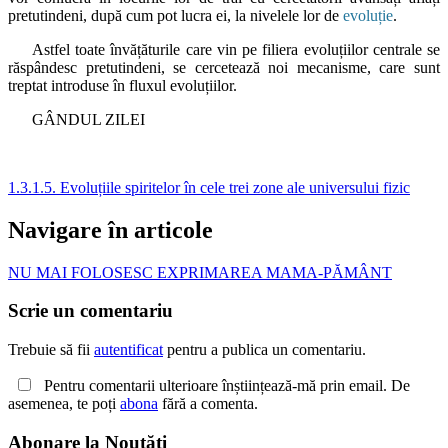
pretutindeni, după cum pot lucra ei, la nivelele lor de
evoluție
.
Astfel toate învățăturile care vin pe filiera evoluțiilor centrale se
răspândesc pretutindeni, se cercetează noi mecanisme, care sunt
treptat introduse în fluxul evoluțiilor.
GÂNDUL ZILEI
1.3.1.5. Evoluțiile spiritelor în cele trei zone ale universului fizic
Navigare în articole
NU MAI FOLOSESC EXPRIMAREA MAMA-PĂMÂNT
Scrie un comentariu
Trebuie să fii
autentificat
pentru a publica un comentariu.
Pentru comentarii ulterioare înștiințează-mă prin email. De
asemenea, te poți
abona
fără a comenta.
Abonare la Noutăți