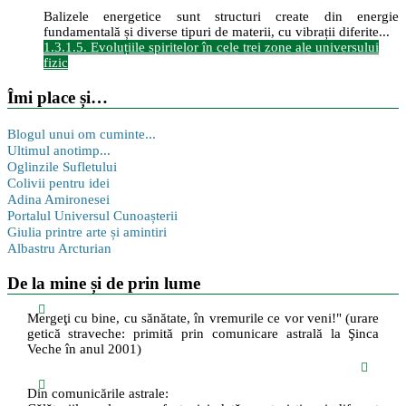
Balizele energetice sunt structuri create din energie
fundamentală și diverse tipuri de materii, cu vibrații diferite...
1.3.1.5. Evoluțiile spiritelor în cele trei zone ale universului
fizic
Îmi place și…
Blogul unui om cuminte...
Ultimul anotimp...
Oglinzile Sufletului
Colivii pentru idei
Adina Amironesei
Portalul Universul Cunoașterii
Giulia printre arte și amintiri
Albastru Arcturian
De la mine și de prin lume
Mergeţi cu bine, cu sănătate, în vremurile ce vor veni!" (urare
getică straveche: primită prin comunicare astrală la Şinca
Veche în anul 2001)
Din comunicările astrale: