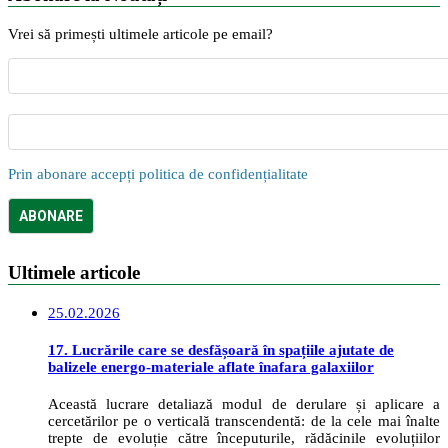
Vrei să primești ultimele articole pe email?
Prin abonare accepți politica de confidențialitate
Ultimele articole
25.02.2026
17. Lucrările care se desfășoară în spațiile ajutate de
balizele energo-materiale aflate înafara galaxiilor
Această lucrare detaliază modul de derulare și aplicare a
cercetărilor pe o verticală transcendentă: de la cele mai înalte
trepte de evoluție către începuturile, rădăcinile evoluțiilor