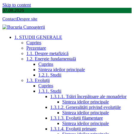
Skip to content
07.08.2026
Contact
Despre site
1. STUDII GENERALE
Cuprins
Prezentare
1.1. Despre metafizică
1.2. Energie fundamentală
Cuprins
Sinteza ideilor principale
1.2.1. Studii
1.3. Evoluții
Cuprins
1.3.1. Studii
1.3.1.1. Trăiri începătoare ale monadelor
Sinteza ideilor principale
1.3.1.2. Generalități privind evoluțiile
Sinteza ideilor principale
1.3.1.3. Evoluții filamentare
Sinteza ideilor principale
1.3.1.4. Evoluții primare