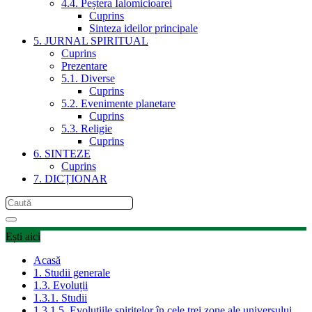
4.4. Peștera Ialomicioarei
Cuprins
Sinteza ideilor principale
5. JURNAL SPIRITUAL
Cuprins
Prezentare
5.1. Diverse
Cuprins
5.2. Evenimente planetare
Cuprins
5.3. Religie
Cuprins
6. SINTEZE
Cuprins
7. DICȚIONAR
Ești aici
Acasă
1. Studii generale
1.3. Evoluții
1.3.1. Studii
1.3.1.5. Evoluțiile spiritelor în cele trei zone ale universului