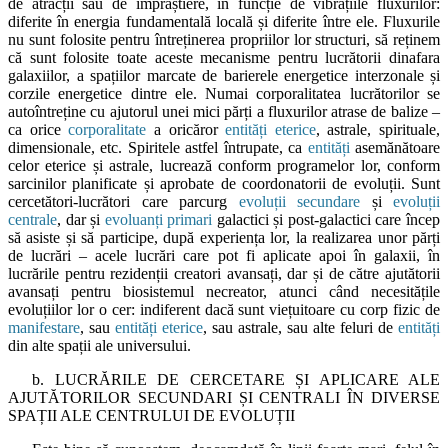
de atracții sau de împrăștiere, în funcție de vibrațiile fluxurilor:
diferite în energia fundamentală locală și diferite între ele. Fluxurile
nu sunt folosite pentru întreținerea propriilor lor structuri, să reținem
că sunt folosite toate aceste mecanisme pentru lucrătorii dinafara
galaxiilor, a spațiilor marcate de barierele energetice interzonale și
corzile energetice dintre ele. Numai corporalitatea lucrătorilor se
autoîntreține cu ajutorul unei mici părți a fluxurilor atrase de balize –
ca orice
corporalitate
a oricăror
entități eterice
, astrale, spirituale,
dimensionale, etc. Spiritele astfel întrupate, ca
entități
asemănătoare
celor eterice și astrale, lucrează conform programelor lor, conform
sarcinilor planificate și aprobate de coordonatorii de evoluții. Sunt
cercetători-lucrători care parcurg
evoluții secundare
și
evoluții
centrale
, dar și
evoluanți primari
galactici și post-galactici care încep
să asiste și să participe, după experiența lor, la realizarea unor părți
de lucrări – acele lucrări care pot fi aplicate apoi în galaxii, în
lucrările pentru rezidenții creatori avansați, dar și de către ajutătorii
avansați pentru biosistemul necreator, atunci când necesitățile
evoluțiilor lor o cer: indiferent dacă sunt viețuitoare cu corp fizic de
manifestare
, sau
entități eterice
, sau astrale, sau alte feluri de
entități
din alte spații ale universului.
b. LUCRĂRILE DE CERCETARE ȘI APLICARE ALE
AJUTĂTORILOR SECUNDARI ȘI CENTRALI ÎN DIVERSE
SPAȚII ALE CENTRULUI DE EVOLUȚII