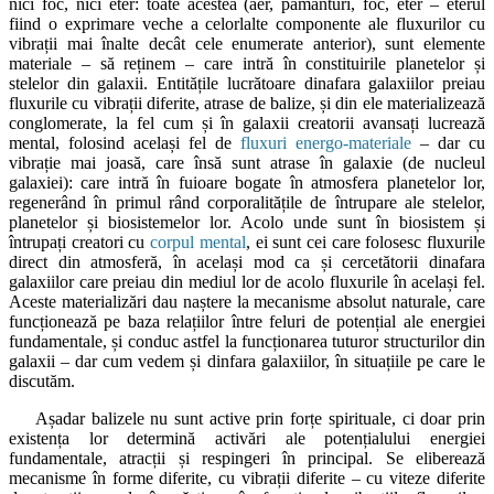
nici foc, nici eter: toate acestea (aer, pământuri, foc, eter – eterul
fiind o exprimare veche a celorlalte componente ale fluxurilor cu
vibrații mai înalte decât cele enumerate anterior), sunt elemente
materiale – să reținem – care intră în constituirile planetelor și
stelelor din galaxii. Entitățile lucrătoare dinafara galaxiilor preiau
fluxurile cu vibrații diferite, atrase de balize, și din ele materializează
conglomerate, la fel cum și în galaxii creatorii avansați lucrează
mental, folosind același fel de
fluxuri energo-materiale
– dar cu
vibrație mai joasă, care însă sunt atrase în galaxie (de nucleul
galaxiei): care intră în fuioare bogate în atmosfera planetelor lor,
regenerând în primul rând corporalitățile de întrupare ale stelelor,
planetelor și biosistemelor lor. Acolo unde sunt în biosistem și
întrupați creatori cu
corpul mental
, ei sunt cei care folosesc fluxurile
direct din atmosferă, în același mod ca și cercetătorii dinafara
galaxiilor care preiau din mediul lor de acolo fluxurile în același fel.
Aceste materializări dau naștere la mecanisme absolut naturale, care
funcționează pe baza relațiilor între feluri de potențial ale energiei
fundamentale, și conduc astfel la funcționarea tuturor structurilor din
galaxii – dar cum vedem și dinfara galaxiilor, în situațiile pe care le
discutăm.
Așadar balizele nu sunt active prin forțe spirituale, ci doar prin
existența lor determină activări ale potențialului energiei
fundamentale, atracții și respingeri în principal. Se eliberează
mecanisme în forme diferite, cu vibrații diferite – cu viteze diferite