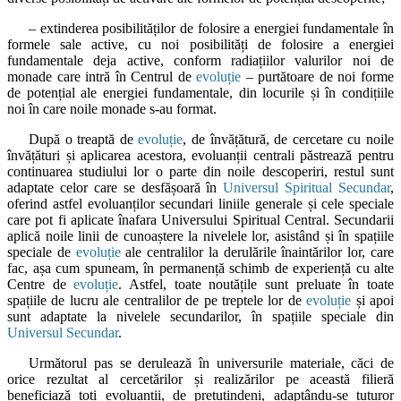
– extinderea posibilităților de folosire a energiei fundamentale în
formele sale active, cu noi posibilități de folosire a energiei
fundamentale deja active, conform radiațiilor valurilor noi de
monade care intră în Centrul de
evoluție
– purtătoare de noi forme
de potențial ale energiei fundamentale, din locurile și în condițiile
noi în care noile monade s-au format.
După o treaptă de
evoluție
, de învățătură, de cercetare cu noile
învățături și aplicarea acestora, evoluanții centrali păstrează pentru
continuarea studiului lor o parte din noile descoperiri, restul sunt
adaptate celor care se desfășoară în
Universul Spiritual Secundar
,
oferind astfel evoluanților secundari liniile generale și cele speciale
care pot fi aplicate înafara Universului Spiritual Central. Secundarii
aplică noile linii de cunoaștere la nivelele lor, asistând și în spațiile
speciale de
evoluție
ale centralilor la derulările înaintărilor lor, care
fac, așa cum spuneam, în permanență schimb de experiență cu alte
Centre de
evoluție
. Astfel, toate noutățile sunt preluate în toate
spațiile de lucru ale centralilor de pe treptele lor de
evoluție
și apoi
sunt adaptate la nivelele secundarilor, în spațiile speciale din
Universul Secundar
.
Următorul pas se derulează în universurile materiale, căci de
orice rezultat al cercetărilor și realizărilor pe această filieră
beneficiază toți evoluanții, de pretutindeni, adaptându-se tuturor