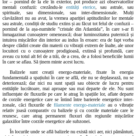
lor – pornind de la ele în exterior, pot produce azi observatorilor
mentali confuzii: crezându-le
entități eterice
, sau astrale, sau
spirituale, sau dimensionale, sau inter-dimensionale. Mulți
clavăzători nu au avut, la vremea apariției aptitudinilor lor mentale
sau astrale, condiții de studiu extins și au făcut tot felul de confuzii –
pornind de la așa-numitele ”cristale din Atlantida”, în care s-ar fi
înmagazinat cunoaștere omenească; doar luminozitatea puternică și
intuirea mișcărilor din interior au indus în eroare: era de fapt vorba
despre clădiri create din materii cu vibrații extrem de înalte, ale unor
locuitori cu o cunoaștere prodigioasă, extinsă și profundă, care
aveau cu totul alt fel de a trăi, de a crea, de a folosi beneficiile lumii
în care se aflau. Să ținem minte acest lucru.
Balizele sunt creații energo-materiale, fixate în energia
fundamentală a spațiului în care se află, ele nu se deplasează, nu se
deteriorează; dar nici nu sunt spații sau obiecte de lucru pentru
entitățile lucrătoare, mai aproape sau mai departe de ele. Nu sunt
influențate de fluxurile pe care le atrag în spațiile lor, aflate departe
de corzile energetice care se întind între barierele energetice inter-
zonale, căci fluxurile de
filamente energo-materiale
au o vibrație
relativ joasă comparativ cu balizele și cu corzile materiale care le
reunesc, care atrag permanent fluxuri din regiunile mișcărilor
galaxiilor între corzile energetice ale subzonei.
În locurile unde se află balizele nu există nici aer, nici pământuri,