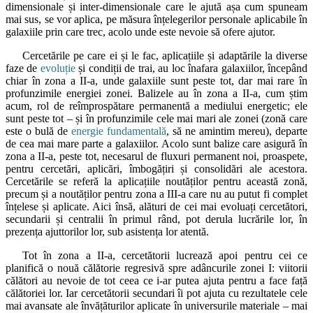
dimensionale și inter-dimensionale care le ajută așa cum spuneam
mai sus, se vor aplica, pe măsura înțelegerilor personale aplicabile în
galaxiile prin care trec, acolo unde este nevoie să ofere ajutor.
Cercetările pe care ei și le fac, aplicațiile și adaptările la diverse
faze de
evoluție
și condiții de trai, au loc înafara galaxiilor, începând
chiar în zona a II-a, unde galaxiile sunt peste tot, dar mai rare în
profunzimile energiei zonei. Balizele au în zona a II-a, cum știm
acum, rol de reîmprospătare permanentă a mediului energetic; ele
sunt peste tot – și în profunzimile cele mai mari ale zonei (zonă care
este o bulă de
energie fundamentală
, să ne amintim mereu), departe
de cea mai mare parte a galaxiilor. Acolo sunt balize care asigură în
zona a II-a, peste tot, necesarul de fluxuri permanent noi, proaspete,
pentru cercetări, aplicări, îmbogățiri și consolidări ale acestora.
Cercetările se referă la aplicațiile noutăților pentru această zonă,
precum și a noutăților pentru zona a III-a care nu au putut fi complet
înțelese și aplicate. Aici însă, alături de cei mai evoluați cercetători,
secundarii și centralii în primul rând, pot derula lucrările lor, în
prezența ajuttorilor lor, sub asistența lor atentă.
Tot în zona a II-a, cercetătorii lucrează apoi pentru cei ce
planifică o nouă călătorie regresivă spre adâncurile zonei I: viitorii
călători au nevoie de tot ceea ce i-ar putea ajuta pentru a face față
călătoriei lor. Iar cercetătorii secundari îi pot ajuta cu rezultatele cele
mai avansate ale învățăturilor aplicate în universurile materiale – mai