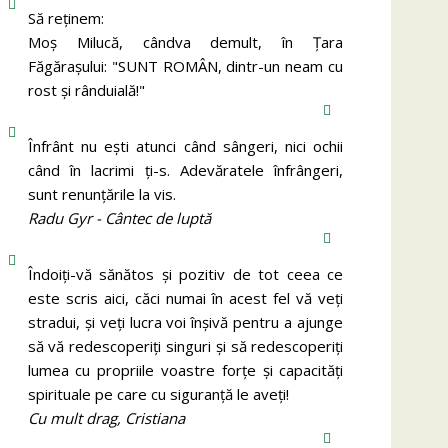
Să reținem:
Moș Milucă, cândva demult, în Ţara
Făgăraşului: "SUNT ROMÂN, dintr-un neam cu
rost şi rânduială!"
Înfrânt nu ești atunci când sângeri, nici ochii
când în lacrimi ți-s. Adevăratele înfrângeri,
sunt renunțările la vis.
Radu Gyr - Cântec de luptă
Îndoiți-vă sănătos și pozitiv de tot ceea ce
este scris aici, căci numai în acest fel vă veți
stradui, și veți lucra voi înșivă pentru a ajunge
să vă redescoperiți singuri și să redescoperiți
lumea cu propriile voastre forțe și capacități
spirituale pe care cu siguranță le aveți!
Cu mult drag, Cristiana