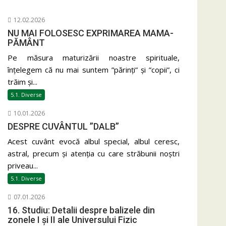
12.02.2026
NU MAI FOLOSESC EXPRIMAREA MAMA-
PĂMÂNT
Pe măsura maturizării noastre spirituale,
înțelegem că nu mai suntem ”părinți” și ”copii”, ci
trăim și...
5.1. Diverse
10.01.2026
DESPRE CUVÂNTUL ”DALB”
Acest cuvânt evocă albul special, albul ceresc,
astral, precum și atenția cu care străbunii noștri
priveau...
5.1. Diverse
07.01.2026
16. Studiu: Detalii despre balizele din
zonele I și II ale Universului Fizic