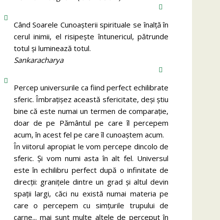
Când Soarele Cunoaşterii spirituale se înalţă în
cerul inimii, el risipeşte întunericul, pătrunde
totul şi luminează totul.
Sankaracharya
Percep universurile ca fiind perfect echilibrate
sferic. Îmbrațișez această sfericitate, deși știu
bine că este numai un termen de comparație,
doar de pe Pământul pe care îl percepem
acum, în acest fel pe care îl cunoaștem acum.
În viitorul apropiat le vom percepe dincolo de
sferic. Și vom numi asta în alt fel. Universul
este în echilibru perfect după o infinitate de
direcții: granițele dintre un grad și altul devin
spații largi, căci nu există numai materia pe
care o percepem cu simțurile trupului de
carne... mai sunt multe altele de perceput în