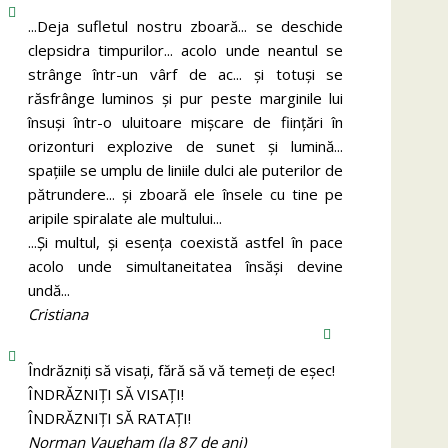
...Deja sufletul nostru zboară... se deschide
clepsidra timpurilor... acolo unde neantul se
strânge într-un vârf de ac... și totuși se
răsfrânge luminos și pur peste marginile lui
însuși într-o uluitoare mișcare de ființări în
orizonturi explozive de sunet și lumină...
spațiile se umplu de liniile dulci ale puterilor de
pătrundere... și zboară ele însele cu tine pe
aripile spiralate ale multului...
...Și multul, și esența coexistă astfel în pace
acolo unde simultaneitatea însăși devine
undă...
Cristiana
Îndrăzniţi să visaţi, fără să vă temeţi de eşec!
ÎNDRĂZNIȚI SĂ VISAȚI!
ÎNDRĂZNIȚI SĂ RATAȚI!
Norman Vaugham (la 87 de ani)