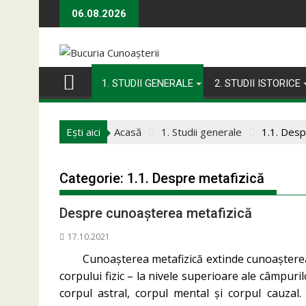
Skip
06.08.2026
to
content
1. STUDII GENERALE
2. STUDII ISTORICE
Ești aici
Acasă
1. Studii generale
1.1. Desp
Categorie:
1.1. Despre metafizică
Despre cunoașterea metafizică
17.10.2021
Cunoașterea metafizică extinde cunoașterea u
corpului fizic – la nivele superioare ale câmpuri
corpul astral, corpul mental și corpul cauzal.