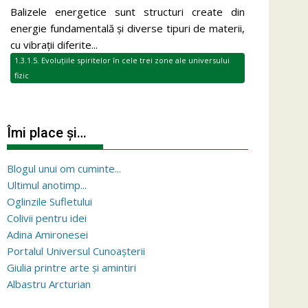
Balizele energetice sunt structuri create din
energie fundamentală și diverse tipuri de materii,
cu vibrații diferite...
1.3.1.5. Evoluțiile spiritelor în cele trei zone ale universului
fizic
Îmi place și…
Blogul unui om cuminte...
Ultimul anotimp...
Oglinzile Sufletului
Colivii pentru idei
Adina Amironesei
Portalul Universul Cunoașterii
Giulia printre arte și amintiri
Albastru Arcturian