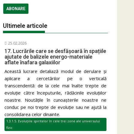
Ultimele articole
25.02.2026
17. Lucrările care se desfășoară în spațiile
ajutate de balizele energo-materiale
aflate înafara galaxiilor
Această lucrare detaliază modul de derulare și
aplicare a cercetărilor pe o verticală
transcendentă: de la cele mai înalte trepte de
evoluție către începuturile, rădăcinile evoluțiilor
noastre. Noutățile în cunoașterile noastre ne
conduc pe noi trepte de evoluție sau ne ajută la
consolidarea celor dinainte.
1.3.1.5. Evoluțiile spiritelor în cele trei zone ale universului
fizic