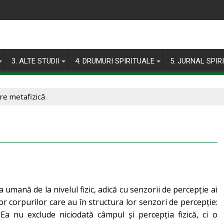
3. ALTE STUDII
4. DRUMURI SPIRITUALE
5. JURNAL SPIR
re metafizică
mană de la nivelul fizic, adică cu senzorii de percepție ai
lor corpurilor care au în structura lor senzori de percepție:
 Ea nu exclude niciodată câmpul și percepția fizică, ci o