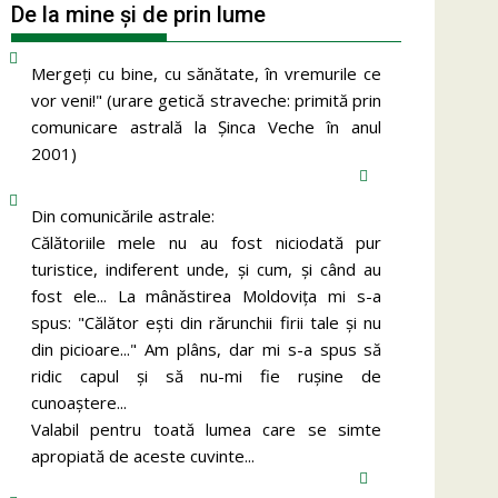
De la mine și de prin lume
Mergeţi cu bine, cu sănătate, în vremurile ce
vor veni!" (urare getică straveche: primită prin
comunicare astrală la Şinca Veche în anul
2001)
Din comunicările astrale:
Călătoriile mele nu au fost niciodată pur
turistice, indiferent unde, și cum, și când au
fost ele... La mânăstirea Moldoviţa mi s-a
spus: "Călător eşti din rărunchii firii tale şi nu
din picioare..." Am plâns, dar mi s-a spus să
ridic capul şi să nu-mi fie ruşine de
cunoaştere...
Valabil pentru toată lumea care se simte
apropiată de aceste cuvinte...