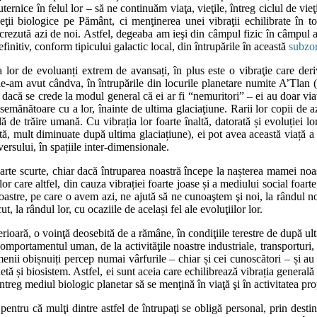
puternice în felul lor – să ne continuăm viaţa, vieţile, întreg ciclul de v
ţii biologice pe Pământ, ci menţinerea unei vibraţii echilibrate în to
rezută azi de noi. Astfel, degeaba am ieşi din câmpul fizic în câmpul as
finitiv, conform tipicului galactic local, din întrupările în această
subzon
a lor de evoluanți extrem de avansați, în plus este o vibraţie care deriv
i, le-am avut cândva, în întrupările din locurile planetare numite A’T
r dacă se crede la modul general că ei ar fi “nemuritori” – ei au doar via
ănătoare cu a lor, înainte de ultima glaciaţiune. Rarii lor copii de azi s
 de trăire umană. Cu vibrația lor foarte înaltă, datorată și evoluției lor
entă, mult diminuate după ultima glaciațiune), ei pot avea această viață a l
versului, în spațiile inter-dimensionale.
arte scurte, chiar dacă întruparea noastră începe la nașterea mamei noas
lor care altfel, din cauza vibrației foarte joase și a mediului social foar
noastre, pe care o avem azi, ne ajută să ne cunoaştem şi noi, la rândul 
t, la rândul lor, cu ocaziile de același fel ale evoluţiilor lor.
rioară, o voinţă deosebită de a rămâne, în condiţiile terestre de după ult
omportamentul uman, de la activităţile noastre industriale, transporturi, 
amenii obișnuiți percep numai vârfurile – chiar și cei cunoscători – și 
tă și biosistem. Astfel, ei sunt aceia care echilibrează vibrația generală 
întreg mediul biologic planetar să se menţină în viaţă şi în activitatea prop
pentru că mulţi dintre astfel de întrupaţi se obligă personal, prin destin