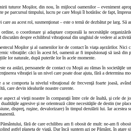
evenirii tuturor Moşilor, din nou, în mijlocul oamenilor – eveniment apropi
late pe parcursul timpului, lucru pe care Moşii îl hotărăsc de fapt, împreu
i care au acest rol, susmenţionat – este o temă de dezbătut pe larg. Să 
rdine, o coordonare şi adaptare corporală la necesităţile organizăril
 discutăm despre echilibrul vibraţional din unghiul de vedere al activităţ
mestecul Moşilor şi al oamenilor lor de contact în viaţa aşezărilor. Nici 
nic vibraţiile: căci în acest fel, oamenii ar fi impulsionaţi să iasă din p
țiile lor naturale, după puterile lor în acele momente.
ste ea astăzi, persoanele de contact cu Moşii au rămas în societăţile u
 menţinerea vibraţiei la un nivel care poate doar ajuta, fără a determina mo
 a se comporta la nivelul vibraţional de frecvenţă foarte joasă, având
tă, care devin idealurile noastre curente.
ce aspect al vieţii noastre în comparaţii între cele de înaltă, şi cele de j
 dualităţile agresive şi ne orientează către necesităţile de destin (ne pla
iune, dispreţ, ruşine, devalorizare) în timpul derulării lui. Iar acestea 
rmanentă.
 Pământului, fără de care echilibru am fi obosit de mult: ne-am fi obosit 
golind astfel planeta de viaţă. Dar încă suntem azi pe Pământ, în atare s