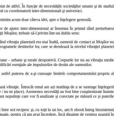
at de altfel. În funcţie de necesităţile societăţilor umane şi de stadiul
nă cu coordonatorii inter-dimensionali şi universici.
amintim acum doar câteva idei, spre o înţelegere generală.
or de ajutor inter-dimensional ar însemna în primul rând perturbarea
ii Moşilor, trebuie să-l privim într-un dublu sens:
când vibraţia planetară era mai înaltă, oamenii de contact ai Moşilor nu
rogramele destinelor lor, care se derulează la nivelul vibraţiei planetei
mane – urbane şi rurale deopotrivă. Corpurile lor nu au vibraţia medie
dificări esenţiale ale impulsurilor de destin ale oamenilor.
 astfel puterea de a-şi cunoaşte limitele comportamentului propriu al
oasă vibraţie. Întrucât omul are azi tendinţa de a se sustrage înţelegerii
ce / nu ne place). Asemenea necesități au fost bine conştientizate înainte
sunt neputințe care vor fi analizate și corectate pe măsură ce și puterile
între noi reciproc şi, cu toţii la un loc, am fi obosit întreg biosistemul
ituaţie, pentru că am avut încredere, încă dinainte de venirea noastră în