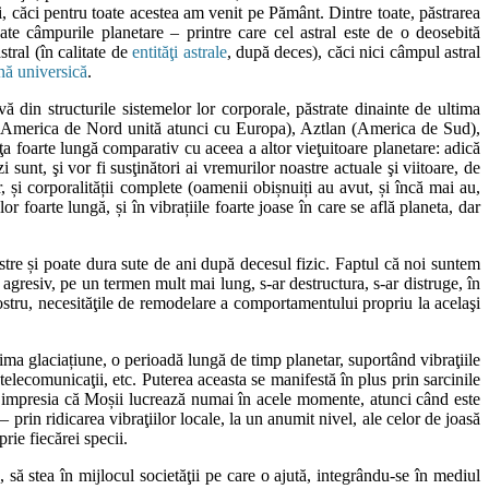
ieţi, căci pentru toate acestea am venit pe Pământ. Dintre toate, păstrarea
ate câmpurile planetare – printre care cel astral este de o deosebită
tral (în calitate de
entităţi astrale
, după deces), căci nici câmpul astral
ă universică
.
ă din structurile sistemelor lor corporale, păstrate dinainte de ultima
lan (America de Nord unită atunci cu Europa), Aztlan (America de Sud),
ţa foarte lungă comparativ cu aceea a altor vieţuitoare planetare: adică
unt, şi vor fi susţinători ai vremurilor noastre actuale şi viitoare, de
, și corporalității complete (oamenii obișnuiți au avut, și încă mai au,
or foarte lungă, și în vibrațiile foarte joase în care se află planeta, dar
tre și poate dura sute de ani după decesul fizic. Faptul că noi suntem
te agresiv, pe un termen mult mai lung, s-ar destructura, s-ar distruge, în
nostru, necesităţile de remodelare a comportamentului propriu la acelaşi
ima glaciațiune, o perioadă lungă de timp planetar, suportând vibraţiile
telecomunicaţii, etc. Puterea aceasta se manifestă în plus prin sarcinile
au impresia că Moșii lucrează numai în acele momente, atunci când este
– prin ridicarea vibraţiilor locale, la un anumit nivel, ale celor de joasă
rie fiecărei specii.
, să stea în mijlocul societăţii pe care o ajută, integrându-se în mediul