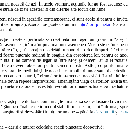
umea noastră de azi. În acele vremuri, acțiunile lor au fost ascunse cu
 străin de toate acestea) și din diferite alte locuri din lume.
 oameni născuți în așezările contemporane, ei sunt acolo și pentru a învăța
rit celor ajutați. Așadar, se poate ca anumiți
(care au
ajutători planetari
că sunt:
lecţie nu este superficială sau destinată unor aşa-numiţi oricum “aleşi”,
. De asemenea, trăirea în preajma unor asemenea Moşi este ea în sine o
 trăirea în, şi în preajma societăţii umane din orice timpuri. Căci este
 foarte puternic radianţi în spațiile din apropierea lor, pentru ca apoi
şnuită, fiind oameni de legătură între Moşi şi oameni, au şi ei radiaţia
cul de a deveni obositori pentru semenii noştri. Astfel, corpurile umane
de vibraţiile mediului şi de necesitatea împlinirii unor sarcini de destin.
 un mecanism natural, îndrumător în asemenea necesități. La rândul lor,
imale devin repede imprevizibili, ameninţând viaţa călătorilor. Există un
lanetare datorate necesităţii evoluţiilor umane actuale, sau radiaţiile
ime şi aşteptate de toate comunităţile umane, să se desfășoare la vremea
etrăgându-se înainte de termenul stabilit prin destin, sunt îndrumaţi spre
a susţinerii şi dezvoltării intuiţiilor umane – până la
clar-intuiții
și
clar-
 – dar şi a tuturor celorlalte specii planetare deopotrivă;