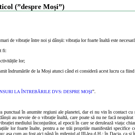
ticol (”despre Moși”)
ri de vibrație între noi și dânșii: vibrația lor foarte înaltă este necesară 
 fi:
tivitățile lor;
nsmit îndrumările de la Moși atunci când ei consideră acest lucru ca fiind
”.
UNSURI LA ÎNTREBĂRILE DVS: DESPRE MOŞI
a punctual în anumite regiuni ale planetei, dar ei nu vin în contact cu no
dânșii au nevoie de o vibrație înaltă, care poate să nu ne facă neapărat un
ibrației mediului înconjurător, al epocii în care se derulează viața: chi
iile lor foarte înalte, pentru a ne trăi propriile manifestări specifice 
u: așa cum au fost aici până în mileniul al III-lea d.H.: în Dacia, ca și în