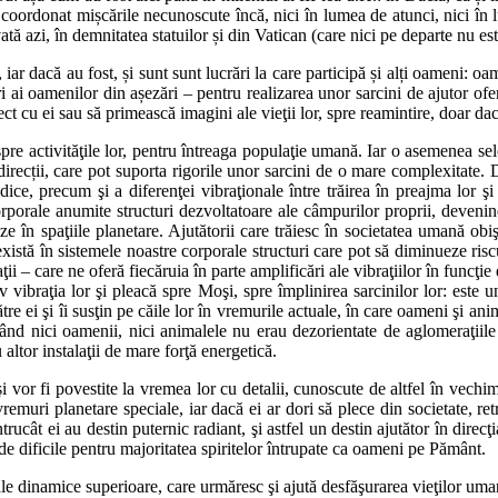
coordonat mișcările necunoscute încă, nici în lumea de atunci, nici în l
ată azi, în demnitatea statuilor și din Vatican (care nici pe departe nu este
c, iar dacă au fost, și sunt sunt lucrări la care participă și alți oameni:
ori ai oamenilor din așezări – pentru realizarea unor sarcini de ajutor ofe
ect cu ei sau să primească imagini ale vieţii lor, spre reamintire, doar da
spre activităţile lor, pentru întreaga populaţie umană. Iar o asemenea se
 direcții, care pot suporta rigorile unor sarcini de o mare complexitate
ice, precum şi a diferenţei vibraţionale între trăirea în preajma lor şi
orporale anumite structuri dezvoltatoare ale câmpurilor proprii, devenind
eze în spaţiile planetare. Ajutătorii care trăiesc în societatea umană obi
xistă în sistemele noastre corporale structuri care pot să diminueze ris
i – care ne oferă fiecăruia în parte amplificări ale vibraţiilor în funcţie 
v vibraţia lor şi pleacă spre Moşi, spre împlinirea sarcinilor lor: este
tre ei şi îi susţin pe căile lor în vremurile actuale, în care oameni şi an
ând nici oamenii, nici animalele nu erau dezorientate de aglomeraţiile p
 altor instalaţii de mare forţă energetică.
şi vor fi povestite la vremea lor cu detalii, cunoscute de altfel în vech
 vremuri planetare speciale, iar dacă ei ar dori să plece din societate, r
rucât ei au destin puternic radiant, şi astfel un destin ajutător în direcţi
de dificile pentru majoritatea spiritelor întrupate ca oameni pe Pământ.
e dinamice superioare, care urmăresc şi ajută desfăşurarea vieţilor umane