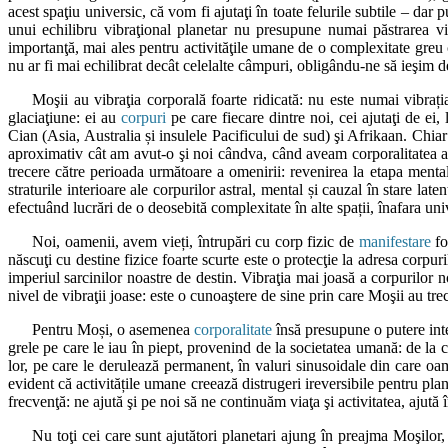
acest spaţiu universic, că vom fi ajutaţi în toate felurile subtile – dar 
unui echilibru vibraţional planetar nu presupune numai păstrarea vie
importanţă, mai ales pentru activităţile umane de o complexitate greu c
nu ar fi mai echilibrat decât celelalte câmpuri, obligându-ne să ieşim de
Moşii au vibraţia corporală foarte ridicată: nu este numai vibrați
glaciaţiune: ei au
corpuri
pe care fiecare dintre noi, cei ajutaţi de e
Cian (Asia, Australia și insulele Pacificului de sud) şi Afrikaan. Chia
aproximativ cât am avut-o şi noi cândva, când aveam corporalitatea asem
trecere către perioada următoare a omenirii: revenirea la etapa mentală
straturile interioare ale corpurilor astral, mental și cauzal în stare lat
efectuând lucrări de o deosebită complexitate în alte spații, înafara uni
Noi, oamenii, avem vieți, întrupări cu corp fizic de
manifestare
fo
născuţi cu destine fizice foarte scurte este o protecţie la adresa corpuri
imperiul sarcinilor noastre de destin. Vibraţia mai joasă a corpurilor 
nivel de vibraţii joase: este o cunoaştere de sine prin care Moşii au trecu
Pentru Moși, o asemenea
corporalitate
însă presupune o putere inte
grele pe care le iau în piept, provenind de la societatea umană: de la c
lor, pe care le derulează permanent, în valuri sinusoidale din care o
evident că activitățile umane creează distrugeri ireversibile pentru plane
frecvenţă: ne ajută şi pe noi să ne continuăm viaţa şi activitatea, ajută 
Nu toţi cei care sunt ajutători planetari ajung în preajma Moşilor, 