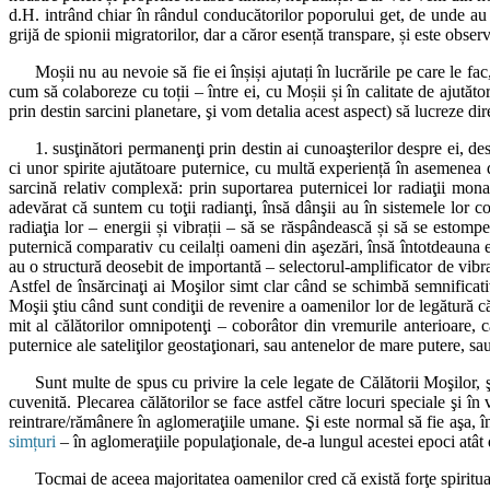
d.H. intrând chiar în rândul conducătorilor poporului get, de unde au 
grijă de spionii migratorilor, dar a căror esență transpare, și este observ
Moșii nu au nevoie să fie ei înșiși ajutați în lucrările pe care le fa
cum să colaboreze cu toții – între ei, cu Moșii și în calitate de ajutăt
prin destin sarcini planetare, şi vom detalia acest aspect) să lucreze dir
1. susţinători permanenţi prin destin ai cunoaşterilor despre ei, de
ci unor spirite ajutătoare puternice, cu multă experiență în asemenea
sarcină relativ complexă: prin suportarea puternicei lor radiaţii monad
adevărat că suntem cu toţii radianţi, însă dânşii au în sistemele lor c
radiaţia lor – energii și vibrații – să se răspândească și să se estomp
puternică comparativ cu ceilalți oameni din aşezări, însă întotdeauna e
au o structură deosebit de importantă – selectorul-amplificator de vibraţi
Astfel de însărcinaţi ai Moşilor simt clar când se schimbă semnificati
Moşii ştiu când sunt condiţii de revenire a oamenilor lor de legătură că
mit al călătorilor omnipotenţi – coborâtor din vremurile anterioare, c
puternice ale sateliţilor geostaţionari, sau antenelor de mare putere, sau
Sunt multe de spus cu privire la cele legate de Călătorii Moşilor, 
cuvenită. Plecarea călătorilor se face astfel către locuri speciale şi în
reintrare/rămânere în aglomeraţiile umane. Şi este normal să fie aşa, înt
simțuri
– în aglomeraţiile populaţionale, de-a lungul acestei epoci atât 
Tocmai de aceea majoritatea oamenilor cred că există forţe spiritual