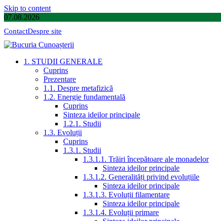
Skip to content
07.08.2026
Contact
Despre site
1. STUDII GENERALE
Cuprins
Prezentare
1.1. Despre metafizică
1.2. Energie fundamentală
Cuprins
Sinteza ideilor principale
1.2.1. Studii
1.3. Evoluții
Cuprins
1.3.1. Studii
1.3.1.1. Trăiri începătoare ale monadelor
Sinteza ideilor principale
1.3.1.2. Generalități privind evoluțiile
Sinteza ideilor principale
1.3.1.3. Evoluții filamentare
Sinteza ideilor principale
1.3.1.4. Evoluții primare