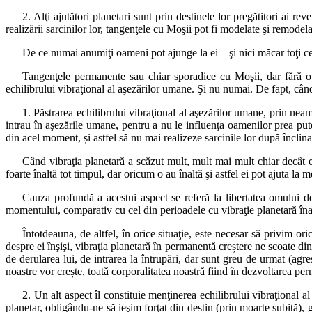
2. Alţi ajutători planetari sunt prin destinele lor pregătitori ai r
realizării sarcinilor lor, tangenţele cu Moşii pot fi modelate şi remode
De ce numai anumiţi oameni pot ajunge la ei – şi nici măcar toţi ce
Tangenţele permanente sau chiar sporadice cu Moşii, dar fără o o
echilibrului vibraţional al aşezărilor umane. Şi nu numai. De fapt, când
1. Păstrarea echilibrului vibraţional al aşezărilor umane, prin nea
intrau în aşezările umane, pentru a nu le influenţa oamenilor prea puter
din acel moment, și astfel să nu mai realizeze sarcinile lor după înclina
Când vibraţia planetară a scăzut mult, mult mai mult chiar decât e
foarte înaltă tot timpul, dar oricum o au înaltă şi astfel ei pot ajuta la
Cauza profundă a acestui aspect se referă la libertatea omului de
momentului, comparativ cu cel din perioadele cu vibraţie planetară înal
Întotdeauna, de altfel, în orice situaţie, este necesar să privim ori
despre ei înşişi, vibraţia planetară în permanentă creștere ne scoate din
de derularea lui, de intrarea la întrupări, dar sunt greu de urmat (agres
noastre vor crește, toată corporalitatea noastră fiind în dezvoltarea pe
2. Un alt aspect îl constituie menţinerea echilibrului vibraţional al
planetar, obligându-ne să ieşim forţat din destin (prin moarte subită), 