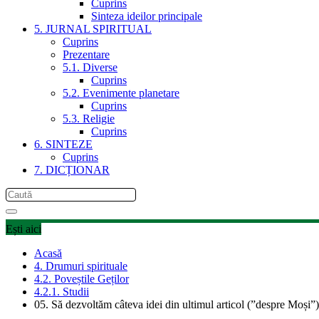
Cuprins
Sinteza ideilor principale
5. JURNAL SPIRITUAL
Cuprins
Prezentare
5.1. Diverse
Cuprins
5.2. Evenimente planetare
Cuprins
5.3. Religie
Cuprins
6. SINTEZE
Cuprins
7. DICȚIONAR
Ești aici
Acasă
4. Drumuri spirituale
4.2. Poveștile Geților
4.2.1. Studii
05. Să dezvoltăm câteva idei din ultimul articol (”despre Moși”)