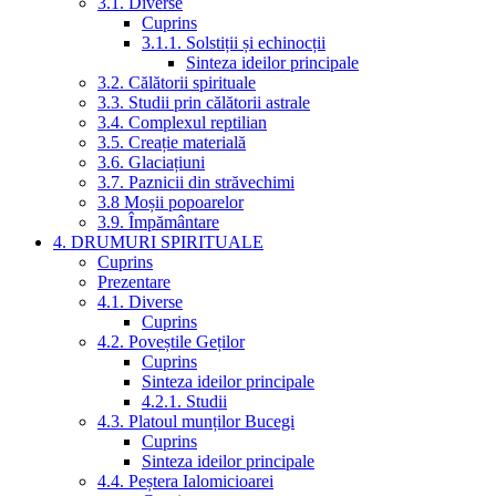
3.1. Diverse
Cuprins
3.1.1. Solstiții și echinocții
Sinteza ideilor principale
3.2. Călătorii spirituale
3.3. Studii prin călătorii astrale
3.4. Complexul reptilian
3.5. Creație materială
3.6. Glaciațiuni
3.7. Paznicii din străvechimi
3.8 Moșii popoarelor
3.9. Împământare
4. DRUMURI SPIRITUALE
Cuprins
Prezentare
4.1. Diverse
Cuprins
4.2. Poveștile Geților
Cuprins
Sinteza ideilor principale
4.2.1. Studii
4.3. Platoul munților Bucegi
Cuprins
Sinteza ideilor principale
4.4. Peștera Ialomicioarei