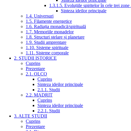
Sinteza ideilor principale
1.3.1.5. Evoluțiile spiritelor în cele trei zone
Sinteza ideilor principale
1.4. Universuri
1.5. Filamente energetice
1.6. Radiația monadică/spirituală
1.7. Memoriile monadelor
1.8. Structuri stelare și planetare
1.9. Studii amprentare
1.10. Sisteme spirituale
1.11. Sisteme corporale
2. STUDII ISTORICE
Cuprins
Prezentare
2.1. OLCO
Cuprins
Sinteza ideilor principale
2.1.1. Studii
2.2. MADRIT
Cuprins
Sinteza ideilor principale
2.2.1. Studii
3. ALTE STUDII
Cuprins
Prezentare