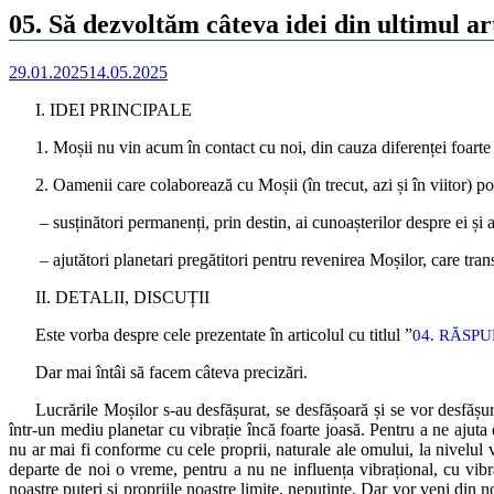
05. Să dezvoltăm câteva idei din ultimul ar
29.01.2025
14.05.2025
I. IDEI PRINCIPALE
1. Moșii nu vin acum în contact cu noi, din cauza diferenței foarte ma
2. Oamenii care colaborează cu Moșii (în trecut, azi și în viitor) pot
– susținători permanenți, prin destin, ai cunoașterilor despre ei și ac
– ajutători planetari pregătitori pentru revenirea Moșilor, care tra
II. DETALII, DISCUȚII
Este vorba despre cele prezentate în articolul cu titlul ”
04. RĂSP
Dar mai întâi să facem câteva precizări.
Lucrările Moșilor s-au desfășurat, se desfășoară și se vor desfășur
într-un mediu planetar cu vibrație încă foarte joasă. Pentru a ne ajuta 
nu ar mai fi conforme cu cele proprii, naturale ale omului, la nivelul v
departe de noi o vreme, pentru a nu ne influența vibrațional, cu vibraț
noastre puteri și propriile noastre limite, neputințe. Dar vor veni din no