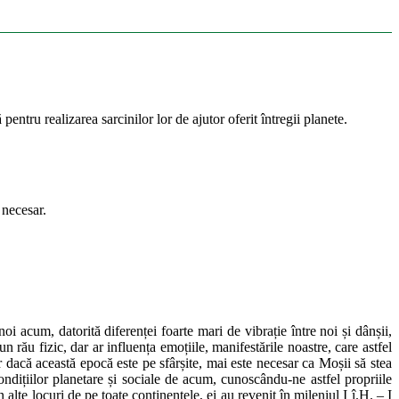
pentru realizarea sarcinilor lor de ajutor oferit întregii planete.
 necesar.
i acum, datorită diferenței foarte mari de vibrație între noi și dânșii,
 rău fizic, dar ar influența emoțiile, manifestările noastre, care astfel
ar dacă această epocă este pe sfârșite, mai este necesar ca Moșii să stea
condițiilor planetare și sociale de acum, cunoscându-ne astfel propriile
 alte locuri de pe toate continentele, ei au revenit în mileniul I î.H. – I