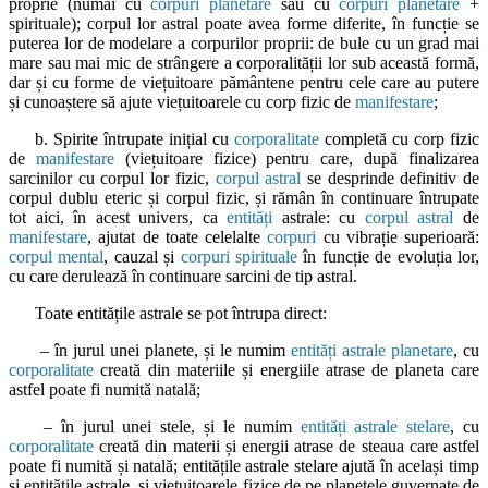
proprie (numai cu
corpuri planetare
sau cu
corpuri planetare
+
spirituale); corpul lor astral poate avea forme diferite, în funcție se
puterea lor de modelare a corpurilor proprii: de bule cu un grad mai
mare sau mai mic de strângere a corporalității lor sub această formă,
dar și cu forme de viețuitoare pământene pentru cele care au putere
și cunoaștere să ajute viețuitoarele cu corp fizic de
manifestare
;
b. Spirite întrupate inițial cu
corporalitate
completă cu corp fizic
de
manifestare
(viețuitoare fizice) pentru care, după finalizarea
sarcinilor cu corpul lor fizic,
corpul astral
se desprinde definitiv de
corpul dublu eteric și corpul fizic, și rămân în continuare întrupate
tot aici, în acest univers, ca
entități
astrale: cu
corpul astral
de
manifestare
, ajutat de toate celelalte
corpuri
cu vibrație superioară:
corpul mental
, cauzal și
corpuri spirituale
în funcție de evoluția lor,
cu care derulează în continuare sarcini de tip astral.
Toate entitățile astrale se pot întrupa direct:
– în jurul unei planete, și le numim
entități astrale planetare
, cu
corporalitate
creată din materiile și energiile atrase de planeta care
astfel poate fi numită natală;
– în jurul unei stele, și le numim
entități astrale stelare
, cu
corporalitate
creată din materii și energii atrase de steaua care astfel
poate fi numită și natală; entitățile astrale stelare ajută în același timp
și entitățile astrale, și viețuitoarele fizice de pe planetele guvernate de