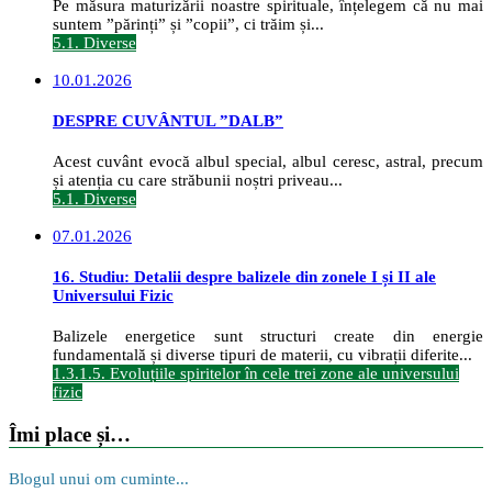
Pe măsura maturizării noastre spirituale, înțelegem că nu mai
suntem ”părinți” și ”copii”, ci trăim și...
5.1. Diverse
10.01.2026
DESPRE CUVÂNTUL ”DALB”
Acest cuvânt evocă albul special, albul ceresc, astral, precum
și atenția cu care străbunii noștri priveau...
5.1. Diverse
07.01.2026
16. Studiu: Detalii despre balizele din zonele I și II ale
Universului Fizic
Balizele energetice sunt structuri create din energie
fundamentală și diverse tipuri de materii, cu vibrații diferite...
1.3.1.5. Evoluțiile spiritelor în cele trei zone ale universului
fizic
Îmi place și…
Blogul unui om cuminte...