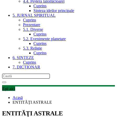
4.4. Peștera Ialomicioarei
Cuprins
Sinteza ideilor principale
5. JURNAL SPIRITUAL
Cuprins
Prezentare
5.1. Diverse
Cuprins
5.2. Evenimente planetare
Cuprins
5.3. Religie
Cuprins
6. SINTEZE
Cuprins
7. DICȚIONAR
Ești aici
Acasă
ENTITĂŢI ASTRALE
ENTITĂŢI ASTRALE