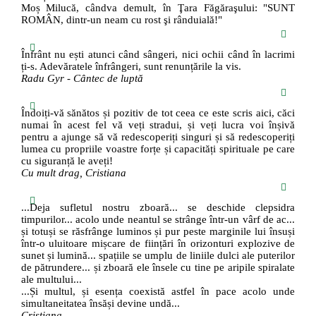
Moș Milucă, cândva demult, în Ţara Făgăraşului: "SUNT
ROMÂN, dintr-un neam cu rost şi rânduială!"
Înfrânt nu ești atunci când sângeri, nici ochii când în lacrimi
ți-s. Adevăratele înfrângeri, sunt renunțările la vis.
Radu Gyr - Cântec de luptă
Îndoiți-vă sănătos și pozitiv de tot ceea ce este scris aici, căci
numai în acest fel vă veți stradui, și veți lucra voi înșivă
pentru a ajunge să vă redescoperiți singuri și să redescoperiți
lumea cu propriile voastre forțe și capacități spirituale pe care
cu siguranță le aveți!
Cu mult drag, Cristiana
...Deja sufletul nostru zboară... se deschide clepsidra
timpurilor... acolo unde neantul se strânge într-un vârf de ac...
și totuși se răsfrânge luminos și pur peste marginile lui însuși
într-o uluitoare mișcare de ființări în orizonturi explozive de
sunet și lumină... spațiile se umplu de liniile dulci ale puterilor
de pătrundere... și zboară ele însele cu tine pe aripile spiralate
ale multului...
...Și multul, și esența coexistă astfel în pace acolo unde
simultaneitatea însăși devine undă...
Cristiana