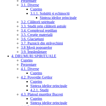
Prezentare
3.1. Diverse
Cuprins
3.1.1. Solstiții și echinocții
Sinteza ideilor principale
3.2. Călătorii spirituale
3.3. Studii prin călătorii astrale
3.4. Complexul reptilian
3.5. Creație materială
3.6. Glaciațiuni
3.7. Paznicii din străvechimi
3.8 Moșii popoarelor
3.9. Împământare
4. DRUMURI SPIRITUALE
Cuprins
Prezentare
4.1. Diverse
Cuprins
4.2. Poveștile Geților
Cuprins
Sinteza ideilor principale
4.2.1. Studii
4.3. Platoul munților Bucegi
Cuprins
Sinteza ideilor principale