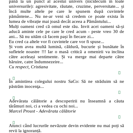
până la un punct al acestui univers (nicidecum în toate
universurile): agresivitate, răutate, cruzime, perversitate... și
încă multe altele pe care le spunem după cuvintele
pământene... Nu ne-ar veni să credem ce poate exista în
lumea de vibrație mai joasă decât aceea a Pământului...
Mulți oameni cred că omul este rău. Invit acei oameni să-și
aducă aminte cele pe care le cred acum - peste vreo 30 de
ani... Să nu uităm că facem pași în fiecare zi...
Eu cred ca altele vor fi cuvintele care vor fi spuse...
Și vom avea multă lumină, căldură, bucurie și bunătate în
sufletele noastre !!! Iar o masă critică a omenirii va inclina
către aceleași sentimente. Și va merge mai departe către
hăruire, catre îndumnezeire...
Cu respect, Cristiana
În amintirea colegului nostru SaCo: Să ne străduim să ne
păstrăm inocenţa...
Adevărata călătorie a descoperirii nu înseamnă a căuta
tărâmuri noi, ci a vedea cu ochi noi...
Marcel Proust - Adevărata călătorie
Atunci când lucrurile nevăzute devin evidente nu mai poți să
revii la ignoranță.