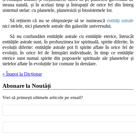
steaua natală, și în același timp și întrupații de orice fel din întreg
sistemul stelar: cu planetele, planetoizii și biosistemele lor.
Să reținem că nu se obişnuieşte să se numească
entităţi astrale
nici stelele, nici planetele astrale din galaxiile universului.
Să nu confundăm entitățile astrale cu entitățile eterice, întrucât
entitățile astrale sunt, în profunzimea lor spirituală, spirite diferite, în
evoluții diferite: entitățile astrale pot fi spirite aflate în orice fel de
evoluții, în orice fel de întrupări individuale, în timp ce entitățile
eterice sunt numai spirite din popoarele spirituale ale planetelor și
stelelor aflate în evoluțiile lor comune în derulare.
« Înapoi la Dicționar
Abonare la Noutăți
Vrei să primești ultimele articole pe email?