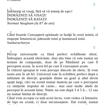
Îndrăzniţi să visaţi, fără să vă temeţi de eşec!
ÎNDRĂZNIȚI SĂ VISAȚI!
ÎNDRĂZNIȚI SĂ RATAȚI!
Norman Vaugham (la 87 de ani)
Când Soarele Cunoaşterii spirituale se înalţă în cerul inimii, el
risipeşte întunericul, pătrunde totul şi luminează totul.
Sankaracharya
Percep universurile ca fiind perfect echilibrate sferic.
Îmbrațișez această sfericitate, deși știu bine că este numai un
termen de comparație, doar de pe Pământul pe care îl
percepem acum, în acest fel pe care îl cunoaștem acum.
În viitorul apropiat le vom percepe dincolo de sferic. Și vom
numi asta în alt fel. Universul este în echilibru perfect după o
infinitate de direcții: granițele dintre un grad și altul devin
spații largi, căci nu există numai materia pe care o percepem
cu simțurile trupului de carne... mai sunt multe altele de
perceput în această lume. Nimic nu este după 3 4 5 6... 12 sau
un numar limitat de direcții.
Când vom accepta cu toții acest lucru, vom vedea că întuneric
de fapt nu există, ci doar necunoaștere. Dar există, numai