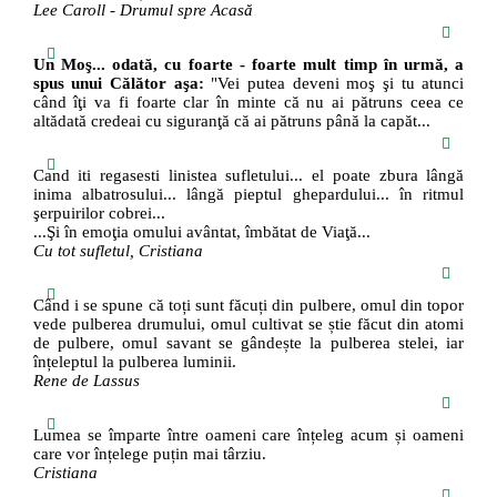
Lee Caroll - Drumul spre Acasă
Un Moş... odată, cu foarte - foarte mult timp în urmă, a
spus unui Călător aşa:
"Vei putea deveni moş şi tu atunci
când îţi va fi foarte clar în minte că nu ai pătruns ceea ce
altădată credeai cu siguranţă că ai pătruns până la capăt...
Cand iti regasesti linistea sufletului... el poate zbura lângă
inima albatrosului... lângă pieptul ghepardului... în ritmul
şerpuirilor cobrei...
...Şi în emoţia omului avântat, îmbătat de Viaţă...
Cu tot sufletul, Cristiana
Când i se spune că toți sunt făcuți din pulbere, omul din topor
vede pulberea drumului, omul cultivat se știe făcut din atomi
de pulbere, omul savant se gândește la pulberea stelei, iar
înțeleptul la pulberea luminii.
Rene de Lassus
Lumea se împarte între oameni care înțeleg acum și oameni
care vor înțelege puțin mai târziu.
Cristiana