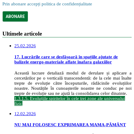
Prin abonare accepți politica de confidențialitate
Ultimele articole
25.02.2026
17. Lucrările care se desfășoară în spațiile ajutate de
balizele energo-materiale aflate înafara galaxiilor
Această lucrare detaliază modul de derulare și aplicare a
cercetărilor pe o verticală transcendentă: de la cele mai înalte
trepte de evoluție către începuturile, rădăcinile evoluțiilor
noastre. Noutățile în cunoașterile noastre ne conduc pe noi
trepte de evoluție sau ne ajută la consolidarea celor dinainte.
1.3.1.5. Evoluțiile spiritelor în cele trei zone ale universului
fizic
12.02.2026
NU MAI FOLOSESC EXPRIMAREA MAMA-PĂMÂNT