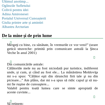
Ultimul anotimp...
Oglinzile Sufletului
Colivii pentru idei
Adina Amironesei
Portalul Universul Cunoașterii
Giulia printre arte și amintiri
Albastru Arcturian
De la mine și de prin lume
Mergeţi cu bine, cu sănătate, în vremurile ce vor veni!" (urare
getică straveche: primită prin comunicare astrală la Şinca
Veche în anul 2001)
Din comunicările astrale:
Călătoriile mele nu au fost niciodată pur turistice, indiferent
unde, și cum, și când au fost ele... La mânăstirea Moldoviţa
mi s-a spus: "Călător eşti din rărunchii firii tale şi nu din
picioare..." Am plâns, dar mi s-a spus să ridic capul şi să nu-
mi fie ruşine de cunoaştere...
Valabil pentru toată lumea care se simte apropiată de
aceste cuvinte...
Să reținem: