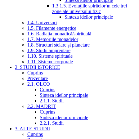
Sinteza ideilor principale
1.3.1.5. Evoluțiile spiritelor în cele trei
zone ale universului fizic
Sinteza ideilor principale
1.4. Universuri
1.5. Filamente energetice
1.6. Radiația monadică/spirituală
1.7. Memoriile monadelor
1.8. Structuri stelare și planetare
1.9. Studii amprentare
1.10. Sisteme spirituale
1.11. Sisteme corporale
2. STUDII ISTORICE
Cuprins
Prezentare
2.1. OLCO
Cuprins
Sinteza ideilor principale
2.1.1. Studii
2.2. MADRIT
Cuprins
Sinteza ideilor principale
2.2.1. Studii
3. ALTE STUDII
Cuprins