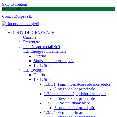
Skip to content
09.08.2026
Contact
Despre site
1. STUDII GENERALE
Cuprins
Prezentare
1.1. Despre metafizică
1.2. Energie fundamentală
Cuprins
Sinteza ideilor principale
1.2.1. Studii
1.3. Evoluții
Cuprins
1.3.1. Studii
1.3.1.1. Trăiri începătoare ale monadelor
Sinteza ideilor principale
1.3.1.2. Generalități privind evoluțiile
Sinteza ideilor principale
1.3.1.3. Evoluții filamentare
Sinteza ideilor principale
1.3.1.4. Evoluții primare