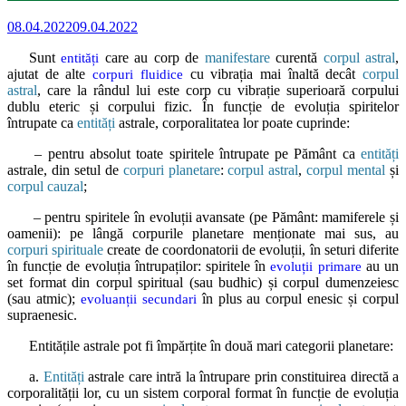
08.04.2022
09.04.2022
Sunt
care au corp de
manifestare
curentă
corpul astral
,
entități
ajutat de alte
cu vibrația mai înaltă decât
corpul
corpuri fluidice
astral
, care la rândul lui este corp cu vibrație superioară corpului
dublu eteric și corpului fizic. În funcție de evoluția spiritelor
întrupate ca
entități
astrale, corporalitatea lor poate cuprinde:
– pentru absolut toate spiritele întrupate pe Pământ ca
entități
astrale, din setul de
corpuri planetare
:
corpul astral
,
corpul mental
și
corpul cauzal
;
– pentru spiritele în evoluții avansate (pe Pământ: mamiferele și
oamenii): pe lângă corpurile planetare menționate mai sus, au
corpuri spirituale
create de coordonatorii de evoluții, în seturi diferite
în funcție de evoluția întrupaților: spiritele în
au un
evoluții primare
set format din corpul spiritual (sau budhic) și corpul dumenzeiesc
(sau atmic);
în plus au corpul enesic și corpul
evoluanții secundari
supraenesic.
Entitățile astrale pot fi împărțite în două mari categorii planetare:
a.
Entități
astrale care intră la întrupare prin constituirea directă a
corporalității lor, cu un sistem corporal format în funcție de evoluția