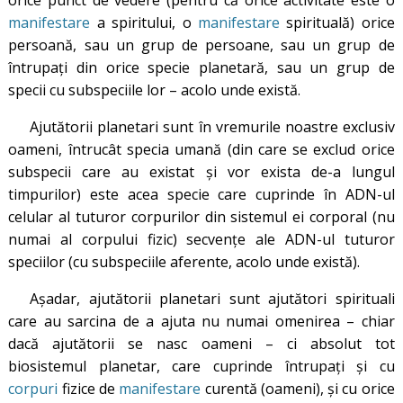
manifestare
a spiritului, o
manifestare
spirituală) orice
persoană, sau un grup de persoane, sau un grup de
întrupați din orice specie planetară, sau un grup de
specii cu subspeciile lor – acolo unde există.
Ajutătorii planetari sunt în vremurile noastre exclusiv
oameni, întrucât specia umană (din care se exclud orice
subspecii care au existat și vor exista de-a lungul
timpurilor) este acea specie care cuprinde în ADN-ul
celular al tuturor corpurilor din sistemul ei corporal (nu
numai al corpului fizic) secvențe ale ADN-ul tuturor
speciilor (cu subspeciile aferente, acolo unde există).
Așadar, ajutătorii planetari sunt ajutători spirituali
care au sarcina de a ajuta nu numai omenirea – chiar
dacă ajutătorii se nasc oameni – ci absolut tot
biosistemul planetar, care cuprinde întrupați și cu
corpuri
fizice de
manifestare
curentă (oameni), și cu orice