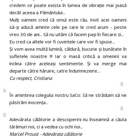
credem ce poate exista în lumea de vibrație mai joasă
decât aceea a Pământului...
Mulți oameni cred că omul este rău. Invit acei oameni
să-și aducă aminte cele pe care le cred acum - peste
vreo 30 de ani... Să nu uităm că facem pași în fiecare zi...
Eu cred ca altele vor fi cuvintele care vor fi spuse...
Și vom avea multă lumină, căldură, bucurie și bunătate în
sufletele noastre !!! Iar o masă critică a omenirii va
inclina către aceleași sentimente. Și va merge mai
departe către hăruire, catre îndumnezeire...
Cu respect, Cristiana
În amintirea colegului nostru SaCo: Să ne străduim să ne
păstrăm inocenţa...
Adevărata călătorie a descoperirii nu înseamnă a căuta
tărâmuri noi, ci a vedea cu ochi noi...
Marcel Proust - Adevărata călătorie