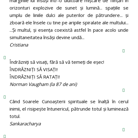
marginile lui însuși într-o uluitoare mișcare de ființări în
orizonturi explozive de sunet și lumină... spațiile se
umplu de liniile dulci ale puterilor de pătrundere... și
zboară ele însele cu tine pe aripile spiralate ale multului...
...Și multul, și esența coexistă astfel în pace acolo unde
simultaneitatea însăși devine undă...
Cristiana
Îndrăzniţi să visaţi, fără să vă temeţi de eşec!
ÎNDRĂZNIȚI SĂ VISAȚI!
ÎNDRĂZNIȚI SĂ RATAȚI!
Norman Vaugham (la 87 de ani)
Când Soarele Cunoaşterii spirituale se înalţă în cerul
inimii, el risipeşte întunericul, pătrunde totul şi luminează
totul.
Sankaracharya