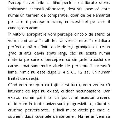
Percep universurile ca fiind perfect echilibrate sferic.
Îmbrațișez această sfericitate, deși știu bine că este
numai un termen de comparație, doar de pe Pământul
pe care îl percepem acum, în acest fel pe care îl
cunoaștem acum.
În viitorul apropiat le vom percepe dincolo de sferic. Și
vom numi asta în alt fel. Universul este în echilibru
perfect după o infinitate de direcții: granițele dintre un
grad și altul devin spații largi, căci nu există numai
materia pe care o percepem cu simțurile trupului de
carne... mai sunt multe altele de perceput în această
lume. Nimic nu este după 3 4 5 6... 12 sau un numar
limitat de direcții.
Când vom accepta cu toții acest lucru, vom vedea că
întuneric de fapt nu există, ci doar necunoaștere. Dar
există, numai până la un punct al acestui univers
(nicidecum în toate universurile): agresivitate, răutate,
cruzime, perversitate... și încă multe altele pe care le
spunem după cuvintele pământene... Nu ne-ar veni să