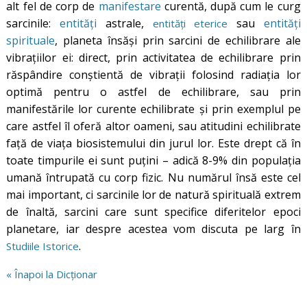
alt fel de corp de
manifestare
curentă, după cum le curg
sarcinile:
entități
astrale,
sau
entități
entități eterice
spirituale
, planeta însăși prin sarcini de echilibrare ale
vibrațiilor ei: direct, prin activitatea de echilibrare prin
răspândire conștientă de vibrații folosind radiația lor
optimă pentru o astfel de echilibrare, sau prin
manifestările lor curente echilibrate și prin exemplul pe
care astfel îl oferă altor oameni, sau atitudini echilibrate
față de viața biosistemului din jurul lor. Este drept că în
toate timpurile ei sunt puțini – adică 8-9% din populația
umană întrupată cu corp fizic. Nu numărul însă este cel
mai important, ci sarcinile lor de natură spirituală extrem
de înaltă, sarcini care sunt specifice diferitelor epoci
planetare, iar despre acestea vom discuta pe larg în
.
Studiile Istorice
« Înapoi la Dicționar