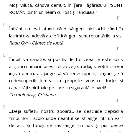
Moș Milucă, cândva demult, în Ţara Făgăraşului: "SUNT
ROMÂN, dintr-un neam cu rost şi rânduială!"
Înfrânt nu ești atunci când sângeri, nici ochii când în
lacrimi ți-s. Adevăratele înfrângeri, sunt renunțările la vis.
Radu Gyr - Cântec de luptă
Îndoiți-vă sănătos și pozitiv de tot ceea ce este scris
aici, căci numai în acest fel vă veți stradui, și veți lucra voi
înșivă pentru a ajunge să vă redescoperiți singuri și să
redescoperiți lumea cu propriile voastre forțe și
capacități spirituale pe care cu siguranță le aveți!
Cu mult drag, Cristiana
...Deja sufletul nostru zboară... se deschide clepsidra
timpurilor... acolo unde neantul se strânge într-un vârf
de ac... și totuși se răsfrânge luminos și pur peste