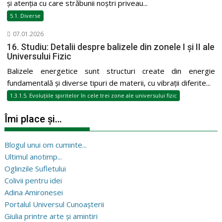
și atenția cu care străbunii noștri priveau...
5.1. Diverse
07.01.2026
16. Studiu: Detalii despre balizele din zonele I și II ale
Universului Fizic
Balizele energetice sunt structuri create din energie
fundamentală și diverse tipuri de materii, cu vibrații diferite...
1.3.1.5. Evoluțiile spiritelor în cele trei zone ale universului fizic
Îmi place și…
Blogul unui om cuminte...
Ultimul anotimp...
Oglinzile Sufletului
Colivii pentru idei
Adina Amironesei
Portalul Universul Cunoașterii
Giulia printre arte și amintiri