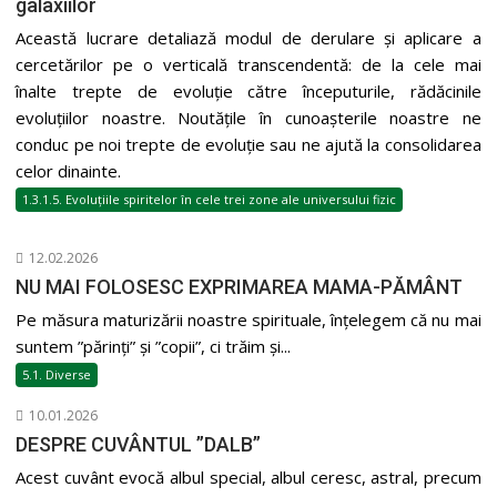
galaxiilor
Această lucrare detaliază modul de derulare și aplicare a
cercetărilor pe o verticală transcendentă: de la cele mai
înalte trepte de evoluție către începuturile, rădăcinile
evoluțiilor noastre. Noutățile în cunoașterile noastre ne
conduc pe noi trepte de evoluție sau ne ajută la consolidarea
celor dinainte.
1.3.1.5. Evoluțiile spiritelor în cele trei zone ale universului fizic
12.02.2026
NU MAI FOLOSESC EXPRIMAREA MAMA-PĂMÂNT
Pe măsura maturizării noastre spirituale, înțelegem că nu mai
suntem ”părinți” și ”copii”, ci trăim și...
5.1. Diverse
10.01.2026
DESPRE CUVÂNTUL ”DALB”
Acest cuvânt evocă albul special, albul ceresc, astral, precum