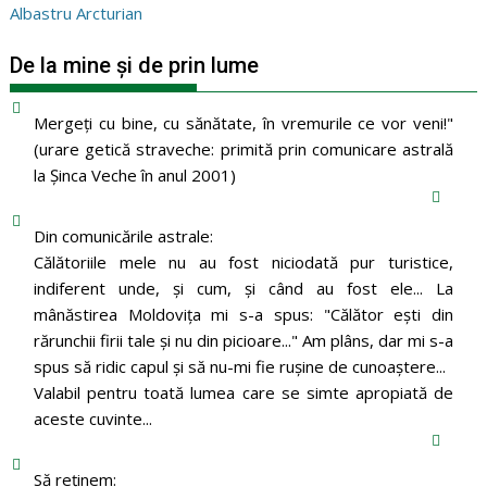
Albastru Arcturian
De la mine și de prin lume
Mergeţi cu bine, cu sănătate, în vremurile ce vor veni!"
(urare getică straveche: primită prin comunicare astrală
la Şinca Veche în anul 2001)
Din comunicările astrale:
Călătoriile mele nu au fost niciodată pur turistice,
indiferent unde, și cum, și când au fost ele... La
mânăstirea Moldoviţa mi s-a spus: "Călător eşti din
rărunchii firii tale şi nu din picioare..." Am plâns, dar mi s-a
spus să ridic capul şi să nu-mi fie ruşine de cunoaştere...
Valabil pentru toată lumea care se simte apropiată de
aceste cuvinte...
Să reținem: