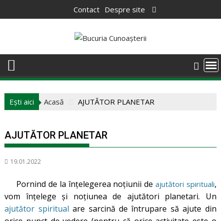
Skip
Contact
Despre site
to
content
Ești aici
Acasă
AJUTĂTOR PLANETAR
AJUTĂTOR PLANETAR
19.01.2022
Pornind de la înțelegerea noțiunii de
,
ajutători spirituali
vom înțelege și noțiunea de ajutători planetari. Un
ajutător spiritual
are sarcină de întrupare să ajute din
orice punct de vedere (pentru că orice activitate este o