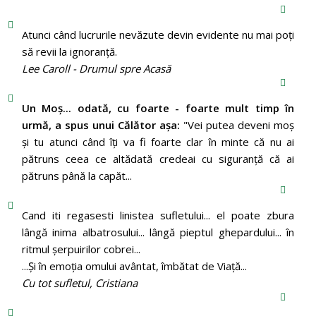
Atunci când lucrurile nevăzute devin evidente nu mai poți
să revii la ignoranță.
Lee Caroll - Drumul spre Acasă
Un Moş... odată, cu foarte - foarte mult timp în
urmă, a spus unui Călător aşa:
"Vei putea deveni moş
şi tu atunci când îţi va fi foarte clar în minte că nu ai
pătruns ceea ce altădată credeai cu siguranţă că ai
pătruns până la capăt...
Cand iti regasesti linistea sufletului... el poate zbura
lângă inima albatrosului... lângă pieptul ghepardului... în
ritmul şerpuirilor cobrei...
...Şi în emoţia omului avântat, îmbătat de Viaţă...
Cu tot sufletul, Cristiana