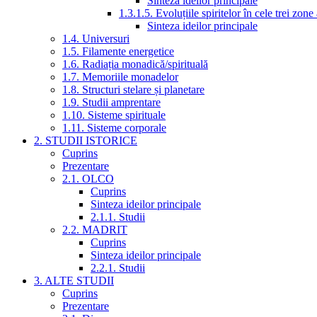
Sinteza ideilor principale
1.3.1.5. Evoluțiile spiritelor în cele trei zone
Sinteza ideilor principale
1.4. Universuri
1.5. Filamente energetice
1.6. Radiația monadică/spirituală
1.7. Memoriile monadelor
1.8. Structuri stelare și planetare
1.9. Studii amprentare
1.10. Sisteme spirituale
1.11. Sisteme corporale
2. STUDII ISTORICE
Cuprins
Prezentare
2.1. OLCO
Cuprins
Sinteza ideilor principale
2.1.1. Studii
2.2. MADRIT
Cuprins
Sinteza ideilor principale
2.2.1. Studii
3. ALTE STUDII
Cuprins
Prezentare