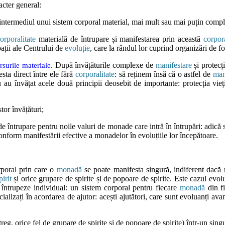
acter general:
ntermediul unui sistem corporal material, mai mult sau mai puțin complex
orporalitate
materială de întrupare și manifestarea prin această
corpora
ații ale Centrului de
evoluție
, care la rândul lor cuprind organizări de 
. După învățăturile complexe de
manifestare
și protecți
rsurile materiale
sta direct între ele fără
corporalitate
: să reținem însă că o astfel de
man
au învățat acele două principii deosebit de importante: protecția vieți
tor învățături;
 de întrupare pentru noile valuri de monade care intră în întrupări: adică
nform manifestării efective a monadelor în evoluțiile lor începătoare.
rporal prin care o
monadă
se poate manifesta singură, indiferent dac
pirit
și orice grupare de spirite și de popoare de spirite. Este cazul evo
e întrupeze individual: un sistem corporal pentru fiecare
monadă
din f
ializați în acordarea de ajutor: acești ajutători, care sunt evoluanți avan
reg, orice fel de grupare de spirite și de popoare de spirite) într-un singu