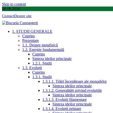
Skip to content
08.08.2026
Contact
Despre site
1. STUDII GENERALE
Cuprins
Prezentare
1.1. Despre metafizică
1.2. Energie fundamentală
Cuprins
Sinteza ideilor principale
1.2.1. Studii
1.3. Evoluții
Cuprins
1.3.1. Studii
1.3.1.1. Trăiri începătoare ale monadelor
Sinteza ideilor principale
1.3.1.2. Generalități privind evoluțiile
Sinteza ideilor principale
1.3.1.3. Evoluții filamentare
Sinteza ideilor principale
1.3.1.4. Evoluții primare