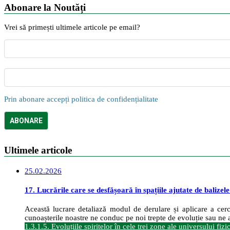
Abonare la Noutăți
Vrei să primești ultimele articole pe email?
Prin abonare accepți politica de confidențialitate
Ultimele articole
25.02.2026
17. Lucrările care se desfășoară în spațiile ajutate de balizel
Această lucrare detaliază modul de derulare și aplicare a cerce
cunoașterile noastre ne conduc pe noi trepte de evoluție sau ne a
1.3.1.5. Evoluțiile spiritelor în cele trei zone ale universului fizi