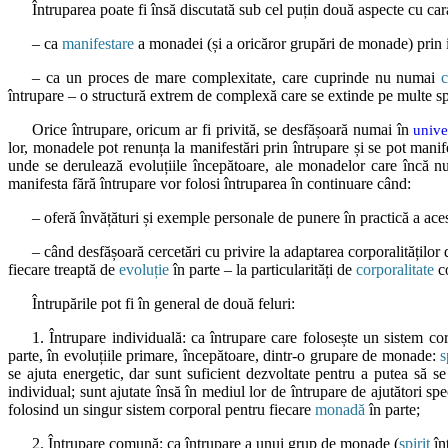
Întruparea poate fi însă discutată sub cel puțin două aspecte cu car
– ca
manifestare
a monadei (și a oricăror grupări de monade) prin i
– ca un proces de mare complexitate, care cuprinde nu numai
c
întrupare – o structură extrem de complexă care se extinde pe multe sp
Orice întrupare, oricum ar fi privită, se desfășoară numai în
unive
lor, monadele pot renunța la manifestări prin întrupare și se pot manife
unde se derulează evoluțiile începătoare, ale monadelor care încă nu 
manifesta fără întrupare vor folosi întruparea în continuare când:
– oferă învățături și exemple personale de punere în practică a aces
– când desfășoară cercetări cu privire la adaptarea corporalităților
fiecare treaptă de
evoluție
în parte – la particularități de
corporalitate
co
Întrupările pot fi în general de două feluri:
1. Întrupare individuală: ca întrupare care folosește un sistem co
parte, în evoluțiile primare, începătoare, dintr-o grupare de monade:
s
se ajuta energetic, dar sunt suficient dezvoltate pentru a putea să s
individual; sunt ajutate însă în mediul lor de întrupare de ajutători spec
folosind un singur sistem corporal pentru fiecare
monadă
în parte;
2. Întrupare comună: ca întrupare a unui grup de monade (
spirit
înt