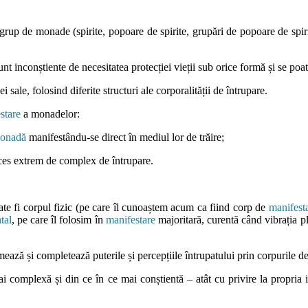
up de monade (spirite, popoare de spirite, grupări de popoare de spirit
 inconștiente de necesitatea protecției vieții sub orice formă și se poate 
 sale, folosind diferite structuri ale corporalității de întrupare.
stare
a monadelor:
onadă
manifestându-se direct în mediul lor de trăire;
oces extrem de complex de întrupare.
te fi corpul fizic (pe care îl cunoaștem acum ca fiind corp de
manifest
tal
, pe care îl folosim în
manifestare
majoritară, curentă când vibrația pla
ează și completează puterile și percepțiile întrupatului prin corpurile d
i complexă și din ce în ce mai conștientă – atât cu privire la propria in