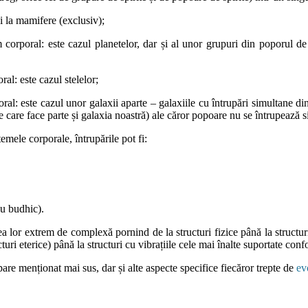
și la mamifere (exclusiv);
m corporal: este cazul planetelor, dar și al unor grupuri din poporul de
al: este cazul stelelor;
al: este cazul unor galaxii aparte – galaxiile cu întrupări simultane di
care face parte și galaxia noastră) ale căror popoare nu se întrupează simu
temele corporale, întrupările pot fi:
au budhic).
tea lor extrem de complexă pornind de la structuri fizice până la structur
ucturi eterice) până la structuri cu vibrațiile cele mai înalte suportate conf
pare menționat mai sus, dar și alte aspecte specifice fiecăror trepte de
ev