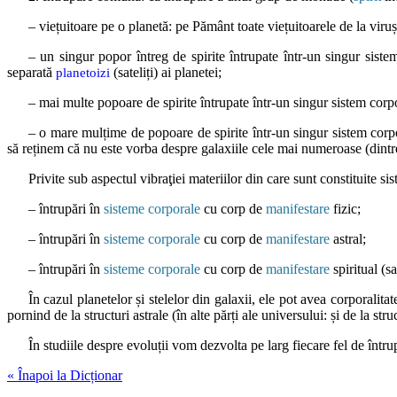
– viețuitoare pe o planetă: pe Pământ toate viețuitoarele de la viru
– un singur popor întreg de spirite întrupate într-un singur siste
separată
(sateliți) ai planetei;
planetoizi
– mai multe popoare de spirite întrupate într-un singur sistem corpor
– o mare mulțime de popoare de spirite într-un singur sistem corpor
să reținem că nu este vorba despre galaxiile cele mai numeroase (dintre 
Privite sub aspectul vibraţiei materiilor din care sunt constituite sis
– întrupări în
sisteme corporale
cu corp de
manifestare
fizic;
– întrupări în
sisteme corporale
cu corp de
manifestare
astral;
– întrupări în
sisteme corporale
cu corp de
manifestare
spiritual (s
În cazul planetelor și stelelor din galaxii, ele pot avea corporalita
pornind de la structuri astrale (în alte părți ale universului: și de la str
În studiile despre evoluții vom dezvolta pe larg fiecare fel de întru
« Înapoi la Dicționar