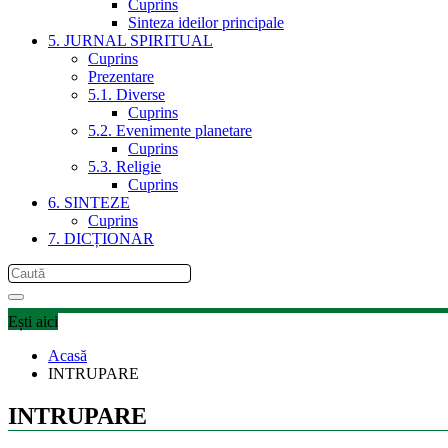
Cuprins
Sinteza ideilor principale
5. JURNAL SPIRITUAL
Cuprins
Prezentare
5.1. Diverse
Cuprins
5.2. Evenimente planetare
Cuprins
5.3. Religie
Cuprins
6. SINTEZE
Cuprins
7. DICȚIONAR
Ești aici
Acasă
INTRUPARE
INTRUPARE