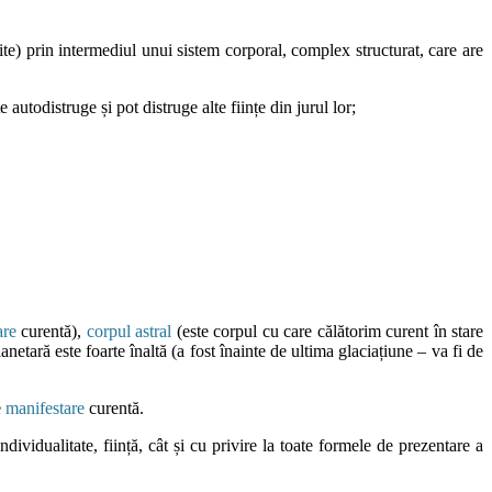
e) prin intermediul unui sistem corporal, complex structurat, care are
autodistruge și pot distruge alte ființe din jurul lor;
are
curentă),
corpul astral
(este corpul cu care călătorim curent în stare
netară este foarte înaltă (a fost înainte de ultima glaciațiune – va fi de
e
manifestare
curentă.
dividualitate, ființă, cât și cu privire la toate formele de prezentare a