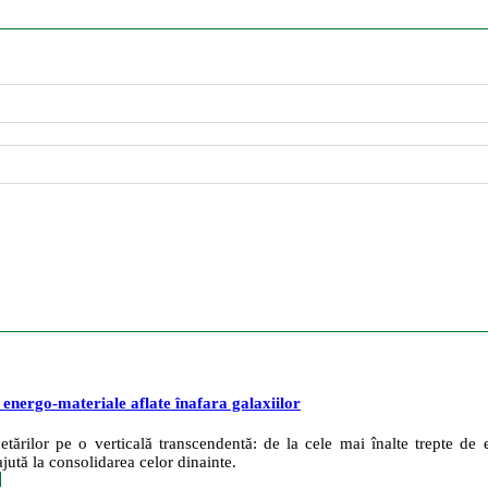
e energo-materiale aflate înafara galaxiilor
tărilor pe o verticală transcendentă: de la cele mai înalte trepte de ev
jută la consolidarea celor dinainte.
c