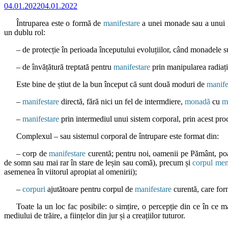
04.01.2022
04.01.2022
Întruparea este o formă de
manifestare
a unei monade sau a unui gr
un dublu rol:
– de protecție în perioada începutului evoluțiilor, când monadele sunt
– de învățătură treptată pentru
manifestare
prin manipularea radiației
Este bine de știut de la bun început că sunt două moduri de
manife
–
manifestare
directă, fără nici un fel de intermdiere,
monadă
cu
m
–
manifestare
prin intermediul unui sistem corporal, prin acest pr
Complexul – sau sistemul corporal de întrupare este format din:
– corp de
manifestare
curentă; pentru noi, oamenii pe Pământ, poa
de somn sau mai rar în stare de leșin sau comă), precum și
corpul men
asemenea în viitorul apropiat al omenirii);
–
corpuri
ajutătoare pentru corpul de
manifestare
curentă, care form
Toate la un loc fac posibile: o simțire, o percepție din ce în ce ma
mediului de trăire, a ființelor din jur și a creațiilor tuturor.