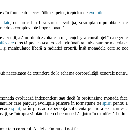
 în funcție de necesitățile etapelor, treptelor de
evoluție
;
litate
, ci – oricât ar fi și simplă evoluția, și simplă corporalitatea de
forțe de o complexitate impresionantă.
e a vieții, alături de dezvoltarea conștienței și a conștiinței în alegerile
ifestare
directă poate avea loc oriunde înafara universurilor materiale,
i și manipularea liberă a radiației proprii. Însă monadele care se pot
 sub necesitatea de extindere de la schema corporalității generale pentru
ă monada evoluează independent sau dacă în profunzime monada face
luanților care parcurg evoluțiile primare în formațiune de
spirit
pentru a
iecare
spirit
, și în plus au experiență suficientă pentru a se manifesta
sați, se întrupează alături de cei ce necesită ajutor în manifestările lor,
r sistem corporal. Astfel de întrupați pot fi: