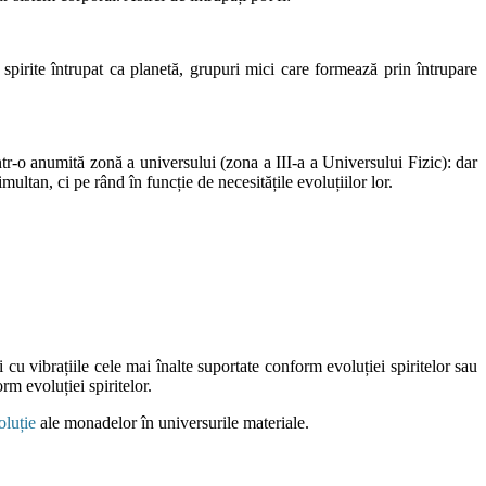
 spirite întrupat ca planetă, grupuri mici care formează prin întrupare
ntr-o anumită zonă a universului (zona a III-a a Universului Fizic): dar
ltan, ci pe rând în funcție de necesitățile evoluțiilor lor.
i cu vibrațiile cele mai înalte suportate conform evoluției spiritelor sau
orm evoluției spiritelor.
oluție
ale monadelor în universurile materiale.