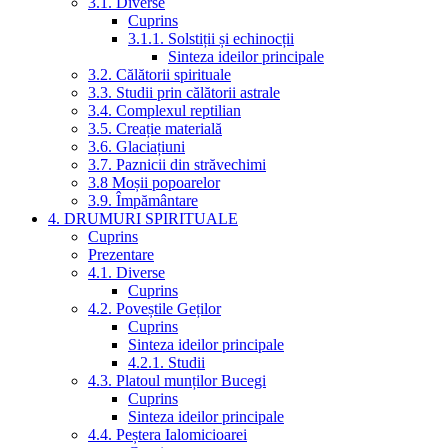
3.1. Diverse
Cuprins
3.1.1. Solstiții și echinocții
Sinteza ideilor principale
3.2. Călătorii spirituale
3.3. Studii prin călătorii astrale
3.4. Complexul reptilian
3.5. Creație materială
3.6. Glaciațiuni
3.7. Paznicii din străvechimi
3.8 Moșii popoarelor
3.9. Împământare
4. DRUMURI SPIRITUALE
Cuprins
Prezentare
4.1. Diverse
Cuprins
4.2. Poveștile Geților
Cuprins
Sinteza ideilor principale
4.2.1. Studii
4.3. Platoul munților Bucegi
Cuprins
Sinteza ideilor principale
4.4. Peștera Ialomicioarei