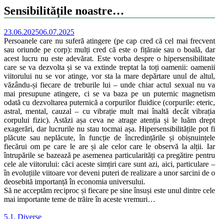
Sensibilitățile noastre…
23.06.2025
06.07.2025
Persoanele care nu suferă atingere (pe cap cred că cel mai frecvent
sau oriunde pe corp): mulți cred că este o fițăraie sau o boală, dar
acest lucru nu este adevărat. Este vorba despre o hipersensibilitate
care se va dezvolta și se va extinde treptat la toți oamenii: oamenii
viitorului nu se vor atinge, vor sta la mare depărtare unul de altul,
văzându-și fiecare de treburile lui – unde chiar actul sexual nu va
mai presupune atingere, ci se va baza pe un puternic magnetism
odată cu dezvoltarea puternică a corpurilor fluidice (corpurile: eteric,
astral, mental, cauzal – cu vibrație mult mai înaltă decât vibrația
corpului fizic). Astăzi așa ceva ne atrage atenția și le luăm drept
exagerări, dar lucrurile nu stau tocmai așa. Hipersensibilitățile pot fi
plăcute sau neplăcute, în funcție de încredințările și obișnuințele
fiecărui om pe care le are și ale celor care le observă la alții. Iar
întrupările se bazează pe asemenea particularități ca pregătire pentru
cele ale viitorului: căci aceste simțiri care sunt azi, aici, particulare –
în evoluțiile viitoare vor deveni puteri de realizare a unor sarcini de o
deosebită importanță în economia universului.
Să ne acceptăm reciproc și fiecare pe sine însuși este unul dintre cele
mai importante teme de trăire în aceste vremuri…
5.1. Diverse