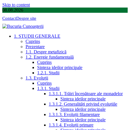
Skip to content
08.08.2026
Contact
Despre site
1. STUDII GENERALE
Cuprins
Prezentare
1.1. Despre metafizică
1.2. Energie fundamentală
Cuprins
Sinteza ideilor principale
1.2.1. Studii
1.3. Evoluții
Cuprins
1.3.1. Studii
1.3.1.1. Trăiri începătoare ale monadelor
Sinteza ideilor principale
1.3.1.2. Generalități privind evoluțiile
Sinteza ideilor principale
1.3.1.3. Evoluții filamentare
Sinteza ideilor principale
1.3.1.4. Evoluții primare