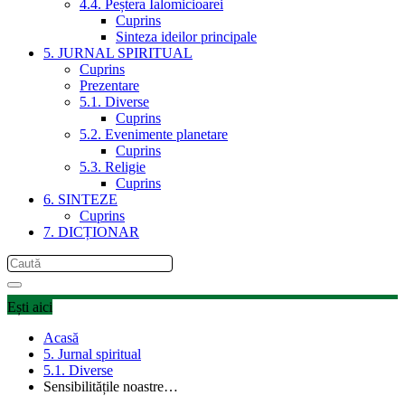
4.4. Peștera Ialomicioarei
Cuprins
Sinteza ideilor principale
5. JURNAL SPIRITUAL
Cuprins
Prezentare
5.1. Diverse
Cuprins
5.2. Evenimente planetare
Cuprins
5.3. Religie
Cuprins
6. SINTEZE
Cuprins
7. DICȚIONAR
Ești aici
Acasă
5. Jurnal spiritual
5.1. Diverse
Sensibilitățile noastre…