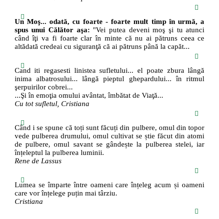
Un Moş... odată, cu foarte - foarte mult timp în urmă, a
spus unui Călător aşa:
"Vei putea deveni moş şi tu atunci
când îţi va fi foarte clar în minte că nu ai pătruns ceea ce
altădată credeai cu siguranţă că ai pătruns până la capăt...
Cand iti regasesti linistea sufletului... el poate zbura lângă
inima albatrosului... lângă pieptul ghepardului... în ritmul
şerpuirilor cobrei...
...Şi în emoţia omului avântat, îmbătat de Viaţă...
Cu tot sufletul, Cristiana
Când i se spune că toți sunt făcuți din pulbere, omul din topor
vede pulberea drumului, omul cultivat se știe făcut din atomi
de pulbere, omul savant se gândește la pulberea stelei, iar
înțeleptul la pulberea luminii.
Rene de Lassus
Lumea se împarte între oameni care înțeleg acum și oameni
care vor înțelege puțin mai târziu.
Cristiana