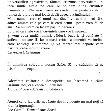
universurile): agresivitate, răutate, cruzime, perversitate... și
încă multe altele pe care le spunem după cuvintele
pământene... Nu ne-ar veni să credem ce poate exista în
lumea de vibrație mai joasă decât aceea a Pământului...
Mulți oameni cred că omul este rău. Invit acei oameni să-și
aducă aminte cele pe care le cred acum - peste vreo 30 de
ani... Să nu uităm că facem pași în fiecare zi...
Eu cred ca altele vor fi cuvintele care vor fi spuse...
Și vom avea multă lumină, căldură, bucurie și bunătate în
sufletele noastre !!! Iar o masă critică a omenirii va inclina
către aceleași sentimente. Și va merge mai departe către
hăruire, catre îndumnezeire...
Cu respect, Cristiana
În amintirea colegului nostru SaCo: Să ne străduim să ne
păstrăm inocenţa...
Adevărata călătorie a descoperirii nu înseamnă a căuta
tărâmuri noi, ci a vedea cu ochi noi...
Marcel Proust - Adevărata călătorie
Atunci când lucrurile nevăzute devin evidente nu mai poți să
revii la ignoranță.
Lee Caroll - Drumul spre Acasă