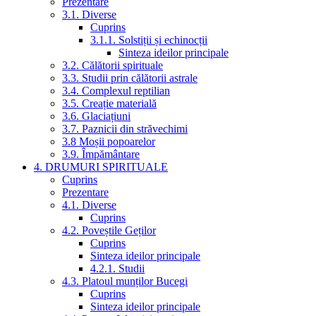
Prezentare
3.1. Diverse
Cuprins
3.1.1. Solstiții și echinocții
Sinteza ideilor principale
3.2. Călătorii spirituale
3.3. Studii prin călătorii astrale
3.4. Complexul reptilian
3.5. Creație materială
3.6. Glaciațiuni
3.7. Paznicii din străvechimi
3.8 Moșii popoarelor
3.9. Împământare
4. DRUMURI SPIRITUALE
Cuprins
Prezentare
4.1. Diverse
Cuprins
4.2. Poveștile Geților
Cuprins
Sinteza ideilor principale
4.2.1. Studii
4.3. Platoul munților Bucegi
Cuprins
Sinteza ideilor principale