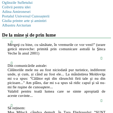
Oglinzile Sufletului
Colivii pentru idei
Adina Amironesei
Portalul Universul Cunoașterii
Giulia printre arte și amintiri
Albastru Arcturian
De la mine și de prin lume
Mergeţi cu bine, cu sănătate, în vremurile ce vor veni!" (urare
getică straveche: primită prin comunicare astrală la Şinca
Veche în anul 2001)
Din comunicările astrale:
Călătoriile mele nu au fost niciodată pur turistice, indiferent
unde, și cum, și când au fost ele... La mânăstirea Moldoviţa
mi s-a spus: "Călător eşti din rărunchii firii tale şi nu din
picioare..." Am plâns, dar mi s-a spus să ridic capul şi să nu-
mi fie ruşine de cunoaştere...
Valabil pentru toată lumea care se simte apropiată de
aceste cuvinte...
Să reținem:
Moș Milucă, cândva demult, în Ţara Făgăraşului: "SUNT