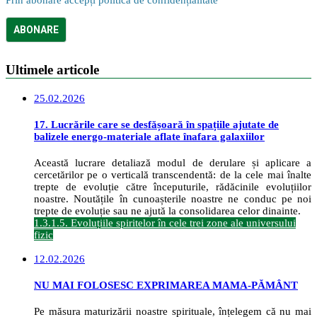
Ultimele articole
25.02.2026
17. Lucrările care se desfășoară în spațiile ajutate de
balizele energo-materiale aflate înafara galaxiilor
Această lucrare detaliază modul de derulare și aplicare a
cercetărilor pe o verticală transcendentă: de la cele mai înalte
trepte de evoluție către începuturile, rădăcinile evoluțiilor
noastre. Noutățile în cunoașterile noastre ne conduc pe noi
trepte de evoluție sau ne ajută la consolidarea celor dinainte.
1.3.1.5. Evoluțiile spiritelor în cele trei zone ale universului
fizic
12.02.2026
NU MAI FOLOSESC EXPRIMAREA MAMA-PĂMÂNT
Pe măsura maturizării noastre spirituale, înțelegem că nu mai