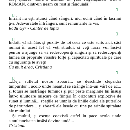
ROMÂN, dintr-un neam cu rost şi rânduială!"
Înfrânt nu ești atunci când sângeri, nici ochii când în lacrimi
ți-s. Adevăratele înfrângeri, sunt renunțările la vis.
Radu Gyr - Cântec de luptă
Îndoiți-vă sănătos și pozitiv de tot ceea ce este scris aici, căci
numai în acest fel vă veți stradui, și veți lucra voi înșivă
pentru a ajunge să vă redescoperiți singuri și să redescoperiți
lumea cu propriile voastre forțe și capacități spirituale pe care
cu siguranță le aveți!
Cu mult drag, Cristiana
...Deja sufletul nostru zboară... se deschide clepsidra
timpurilor... acolo unde neantul se strânge într-un vârf de ac...
și totuși se răsfrânge luminos și pur peste marginile lui însuși
într-o uluitoare mișcare de ființări în orizonturi explozive de
sunet și lumină... spațiile se umplu de liniile dulci ale puterilor
de pătrundere... și zboară ele însele cu tine pe aripile spiralate
ale multului...
...Și multul, și esența coexistă astfel în pace acolo unde
simultaneitatea însăși devine undă...
Cristiana