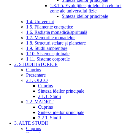
Sinteza ideilor principale
1.3.1.5. Evoluțiile spiritelor în cele trei
zone ale universului fizic
Sinteza ideilor principale
1.4. Universuri
1.5. Filamente energetice
1.6. Radiația monadică/spirituală
1.7. Memoriile monadelor
1.8. Structuri stelare și planetare
1.9. Studii amprentare
1.10. Sisteme spirituale
1.11. Sisteme corporale
2. STUDII ISTORICE
Cuprins
Prezentare
2.1. OLCO
Cuprins
Sinteza ideilor principale
2.1.1. Studii
2.2. MADRIT
Cuprins
Sinteza ideilor principale
2.2.1. Studii
3. ALTE STUDII
Cuprins