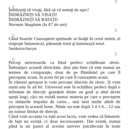
Îndrăzniţi să visaţi, fără să vă temeţi de eşec!
ÎNDRĂZNIȚI SĂ VISAȚI!
ÎNDRĂZNIȚI SĂ RATAȚI!
Norman Vaugham (la 87 de ani)
Când Soarele Cunoaşterii spirituale se înalţă în cerul inimii, el
risipeşte întunericul, pătrunde totul şi luminează totul.
Sankaracharya
Percep universurile ca fiind perfect echilibrate sferic.
Îmbrațișez această sfericitate, deși știu bine că este numai un
termen de comparație, doar de pe Pământul pe care îl
percepem acum, în acest fel pe care îl cunoaștem acum.
În viitorul apropiat le vom percepe dincolo de sferic. Și vom
numi asta în alt fel. Universul este în echilibru perfect după o
infinitate de direcții: granițele dintre un grad și altul devin
spații largi, căci nu există numai materia pe care o percepem
cu simțurile trupului de carne... mai sunt multe altele de
perceput în această lume. Nimic nu este după 3 4 5 6... 12 sau
un numar limitat de direcții.
Când vom accepta cu toții acest lucru, vom vedea că întuneric
de fapt nu există, ci doar necunoaștere. Dar există, numai
până la un punct al acestui univers (nicidecum în toate