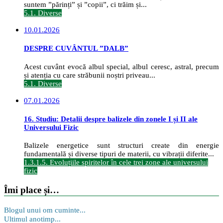
suntem ”părinți” și ”copii”, ci trăim și...
5.1. Diverse
10.01.2026
DESPRE CUVÂNTUL ”DALB”
Acest cuvânt evocă albul special, albul ceresc, astral, precum
și atenția cu care străbunii noștri priveau...
5.1. Diverse
07.01.2026
16. Studiu: Detalii despre balizele din zonele I și II ale
Universului Fizic
Balizele energetice sunt structuri create din energie
fundamentală și diverse tipuri de materii, cu vibrații diferite...
1.3.1.5. Evoluțiile spiritelor în cele trei zone ale universului
fizic
Îmi place și…
Blogul unui om cuminte...
Ultimul anotimp...