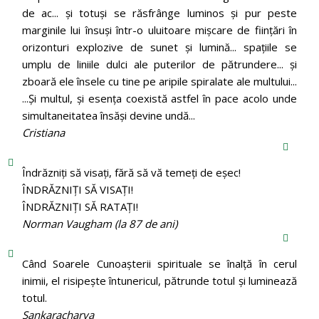
de ac... și totuși se răsfrânge luminos și pur peste
marginile lui însuși într-o uluitoare mișcare de ființări în
orizonturi explozive de sunet și lumină... spațiile se
umplu de liniile dulci ale puterilor de pătrundere... și
zboară ele însele cu tine pe aripile spiralate ale multului...
...Și multul, și esența coexistă astfel în pace acolo unde
simultaneitatea însăși devine undă...
Cristiana
Îndrăzniţi să visaţi, fără să vă temeţi de eşec!
ÎNDRĂZNIȚI SĂ VISAȚI!
ÎNDRĂZNIȚI SĂ RATAȚI!
Norman Vaugham (la 87 de ani)
Când Soarele Cunoaşterii spirituale se înalţă în cerul
inimii, el risipeşte întunericul, pătrunde totul şi luminează
totul.
Sankaracharya