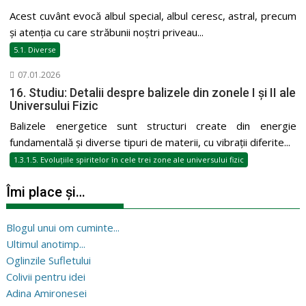
Acest cuvânt evocă albul special, albul ceresc, astral, precum
și atenția cu care străbunii noștri priveau...
5.1. Diverse
07.01.2026
16. Studiu: Detalii despre balizele din zonele I și II ale
Universului Fizic
Balizele energetice sunt structuri create din energie
fundamentală și diverse tipuri de materii, cu vibrații diferite...
1.3.1.5. Evoluțiile spiritelor în cele trei zone ale universului fizic
Îmi place și…
Blogul unui om cuminte...
Ultimul anotimp...
Oglinzile Sufletului
Colivii pentru idei
Adina Amironesei