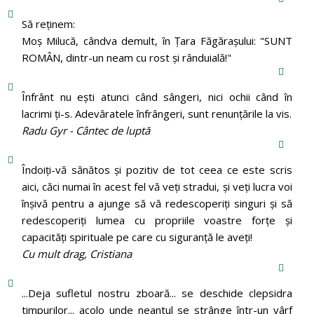
Să reținem:
Moș Milucă, cândva demult, în Ţara Făgăraşului: "SUNT
ROMÂN, dintr-un neam cu rost şi rânduială!"
Înfrânt nu ești atunci când sângeri, nici ochii când în
lacrimi ți-s. Adevăratele înfrângeri, sunt renunțările la vis.
Radu Gyr - Cântec de luptă
Îndoiți-vă sănătos și pozitiv de tot ceea ce este scris
aici, căci numai în acest fel vă veți stradui, și veți lucra voi
înșivă pentru a ajunge să vă redescoperiți singuri și să
redescoperiți lumea cu propriile voastre forțe și
capacități spirituale pe care cu siguranță le aveți!
Cu mult drag, Cristiana
...Deja sufletul nostru zboară... se deschide clepsidra
timpurilor... acolo unde neantul se strânge într-un vârf