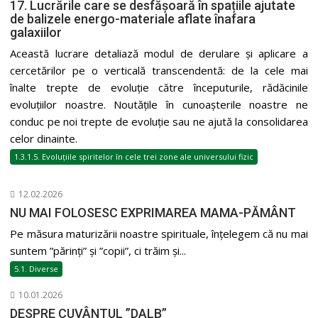
17. Lucrările care se desfășoară în spațiile ajutate
de balizele energo-materiale aflate înafara
galaxiilor
Această lucrare detaliază modul de derulare și aplicare a
cercetărilor pe o verticală transcendentă: de la cele mai
înalte trepte de evoluție către începuturile, rădăcinile
evoluțiilor noastre. Noutățile în cunoașterile noastre ne
conduc pe noi trepte de evoluție sau ne ajută la consolidarea
celor dinainte.
1.3.1.5. Evoluțiile spiritelor în cele trei zone ale universului fizic
12.02.2026
NU MAI FOLOSESC EXPRIMAREA MAMA-PĂMÂNT
Pe măsura maturizării noastre spirituale, înțelegem că nu mai
suntem ”părinți” și ”copii”, ci trăim și...
5.1. Diverse
10.01.2026
DESPRE CUVÂNTUL ”DALB”