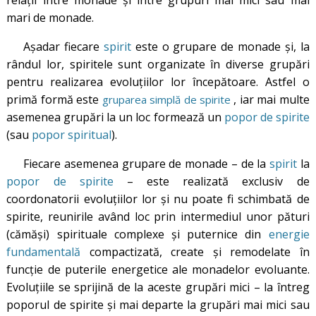
mari de monade.
Așadar fiecare
spirit
este o grupare de monade și, la
rândul lor, spiritele sunt organizate în diverse grupări
pentru realizarea evoluțiilor lor începătoare. Astfel o
primă formă este
, iar mai multe
gruparea simplă de spirite
asemenea grupări la un loc formează un
popor de spirite
(sau
popor spiritual
).
Fiecare asemenea grupare de monade – de la
spirit
la
popor de spirite
– este realizată exclusiv de
coordonatorii evoluțiilor lor și nu poate fi schimbată de
spirite, reunirile având loc prin intermediul unor pături
(cămăși) spirituale complexe și puternice din
energie
fundamentală
compactizată, create și remodelate în
funcție de puterile energetice ale monadelor evoluante.
Evoluțiile se sprijină de la aceste grupări mici – la întreg
poporul de spirite și mai departe la grupări mai mici sau