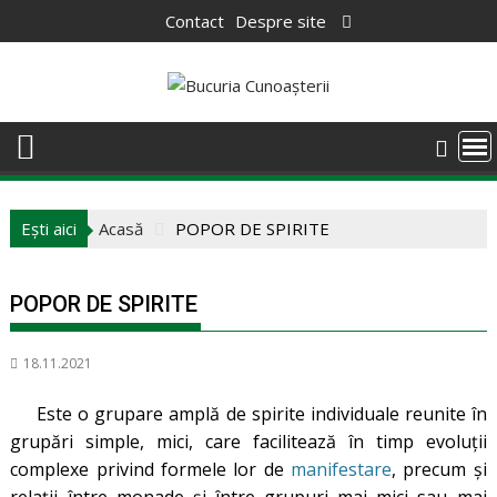
Skip
Contact
Despre site
to
content
Ești aici
Acasă
POPOR DE SPIRITE
POPOR DE SPIRITE
18.11.2021
Este o grupare amplă de spirite individuale reunite în
grupări simple, mici, care facilitează în timp evoluții
complexe privind formele lor de
manifestare
, precum și
relații între monade și între grupuri mai mici sau mai