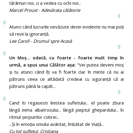
tărâmuri noi, ci a vedea cu ochi noi...
Marcel Proust - Adevărata călătorie
Atunci când lucrurile nevăzute devin evidente nu mai poți
să revii la ignoranță.
Lee Caroll - Drumul spre Acasă
Un Moş... odată, cu foarte - foarte mult timp în
urmă, a spus unui Călător aşa:
"Vei putea deveni moş
şi tu atunci când îţi va fi foarte clar în minte că nu ai
pătruns ceea ce altădată credeai cu siguranţă că ai
pătruns până la capăt...
Cand iti regasesti linistea sufletului... el poate zbura
lângă inima albatrosului... lângă pieptul ghepardului... în
ritmul şerpuirilor cobrei...
...Şi în emoţia omului avântat, îmbătat de Viaţă...
Cu tot sufletul, Cristiana