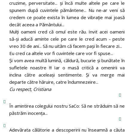
cruzime, perversitate... și încă multe altele pe care le
spunem după cuvintele pământene... Nu ne-ar veni să
credem ce poate exista în lumea de vibrație mai joasă
decât aceea a Pământului...
Mulți oameni cred că omul este rău. Invit acei oameni
să-și aducă aminte cele pe care le cred acum - peste
vreo 30 de ani... Să nu uităm că facem pași în fiecare zi...
Eu cred ca altele vor fi cuvintele care vor fi spuse...
Și vom avea multă lumină, căldură, bucurie și bunătate în
sufletele noastre !!! Iar o masă critică a omenirii va
inclina către aceleași sentimente. Și va merge mai
departe către hăruire, catre îndumnezeire...
Cu respect, Cristiana
În amintirea colegului nostru SaCo: Să ne străduim să ne
păstrăm inocenţa...
Adevărata călătorie a descoperirii nu înseamnă a căuta