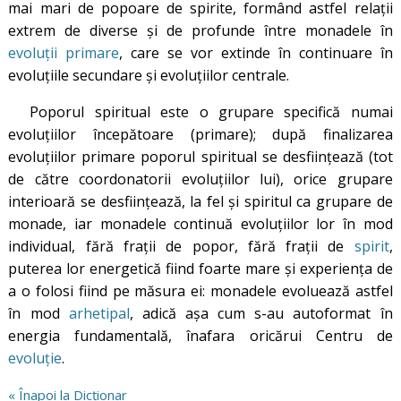
mai mari de popoare de spirite, formând astfel relații
extrem de diverse și de profunde între monadele în
evoluții primare
, care se vor extinde în continuare în
evoluțiile secundare și evoluțiilor centrale.
Poporul spiritual este o grupare specifică numai
evoluțiilor începătoare (primare); după finalizarea
evoluțiilor primare poporul spiritual se desființează (tot
de către coordonatorii evoluțiilor lui), orice grupare
interioară se desființează, la fel și spiritul ca grupare de
monade, iar monadele continuă evoluțiilor lor în mod
individual, fără frații de popor, fără frații de
spirit
,
puterea lor energetică fiind foarte mare și experiența de
a o folosi fiind pe măsura ei: monadele evoluează astfel
în mod
arhetipal
, adică așa cum s-au autoformat în
energia fundamentală, înafara oricărui Centru de
evoluție
.
« Înapoi la Dicționar