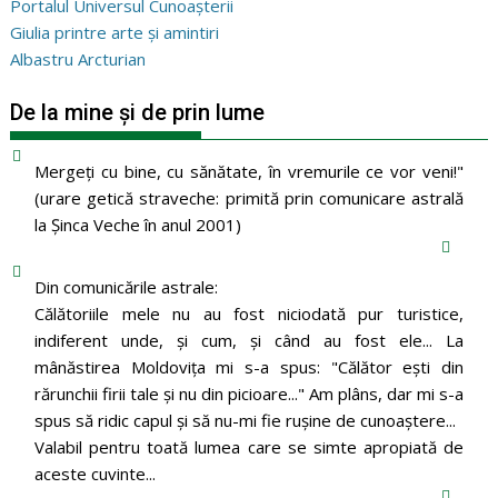
Portalul Universul Cunoașterii
Giulia printre arte și amintiri
Albastru Arcturian
De la mine și de prin lume
Mergeţi cu bine, cu sănătate, în vremurile ce vor veni!"
(urare getică straveche: primită prin comunicare astrală
la Şinca Veche în anul 2001)
Din comunicările astrale:
Călătoriile mele nu au fost niciodată pur turistice,
indiferent unde, și cum, și când au fost ele... La
mânăstirea Moldoviţa mi s-a spus: "Călător eşti din
rărunchii firii tale şi nu din picioare..." Am plâns, dar mi s-a
spus să ridic capul şi să nu-mi fie ruşine de cunoaştere...
Valabil pentru toată lumea care se simte apropiată de
aceste cuvinte...