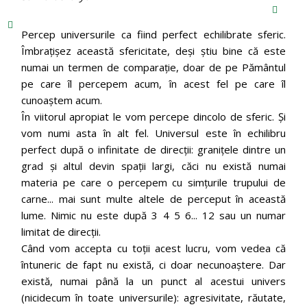
Percep universurile ca fiind perfect echilibrate sferic.
Îmbrațișez această sfericitate, deși știu bine că este
numai un termen de comparație, doar de pe Pământul
pe care îl percepem acum, în acest fel pe care îl
cunoaștem acum.
În viitorul apropiat le vom percepe dincolo de sferic. Și
vom numi asta în alt fel. Universul este în echilibru
perfect după o infinitate de direcții: granițele dintre un
grad și altul devin spații largi, căci nu există numai
materia pe care o percepem cu simțurile trupului de
carne... mai sunt multe altele de perceput în această
lume. Nimic nu este după 3 4 5 6... 12 sau un numar
limitat de direcții.
Când vom accepta cu toții acest lucru, vom vedea că
întuneric de fapt nu există, ci doar necunoaștere. Dar
există, numai până la un punct al acestui univers
(nicidecum în toate universurile): agresivitate, răutate,