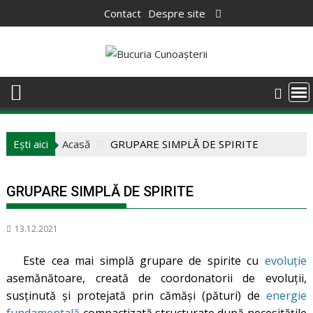
Skip
Contact
Despre site
to
content
Ești aici
Acasă
GRUPARE SIMPLĂ DE SPIRITE
GRUPARE SIMPLĂ DE SPIRITE
13.12.2021
Este cea mai simplă grupare de spirite cu
evoluție
asemănătoare, creată de coordonatorii de evoluții,
susținută și protejată prin cămăși (pături) de
energie
fundamentală
compactizată structurate după necesitățile