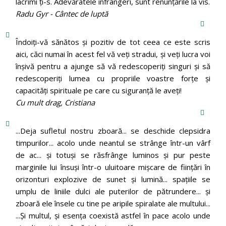
lacrimi ți-s. Adevăratele înfrângeri, sunt renunțările la vis.
Radu Gyr - Cântec de luptă
Îndoiți-vă sănătos și pozitiv de tot ceea ce este scris
aici, căci numai în acest fel vă veți stradui, și veți lucra voi
înșivă pentru a ajunge să vă redescoperiți singuri și să
redescoperiți lumea cu propriile voastre forțe și
capacități spirituale pe care cu siguranță le aveți!
Cu mult drag, Cristiana
...Deja sufletul nostru zboară... se deschide clepsidra
timpurilor... acolo unde neantul se strânge într-un vârf
de ac... și totuși se răsfrânge luminos și pur peste
marginile lui însuși într-o uluitoare mișcare de ființări în
orizonturi explozive de sunet și lumină... spațiile se
umplu de liniile dulci ale puterilor de pătrundere... și
zboară ele însele cu tine pe aripile spiralate ale multului...
...Și multul, și esența coexistă astfel în pace acolo unde