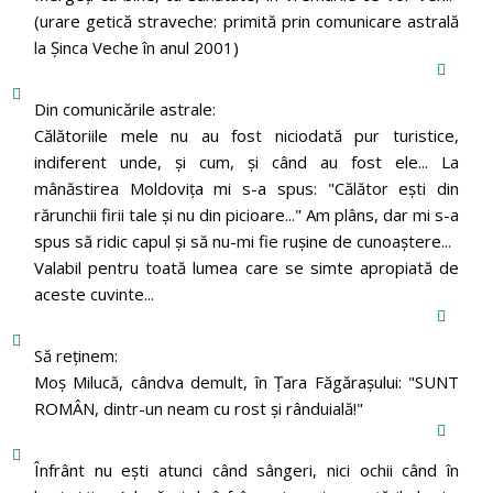
(urare getică straveche: primită prin comunicare astrală
la Şinca Veche în anul 2001)
Din comunicările astrale:
Călătoriile mele nu au fost niciodată pur turistice,
indiferent unde, și cum, și când au fost ele... La
mânăstirea Moldoviţa mi s-a spus: "Călător eşti din
rărunchii firii tale şi nu din picioare..." Am plâns, dar mi s-a
spus să ridic capul şi să nu-mi fie ruşine de cunoaştere...
Valabil pentru toată lumea care se simte apropiată de
aceste cuvinte...
Să reținem:
Moș Milucă, cândva demult, în Ţara Făgăraşului: "SUNT
ROMÂN, dintr-un neam cu rost şi rânduială!"
Înfrânt nu ești atunci când sângeri, nici ochii când în