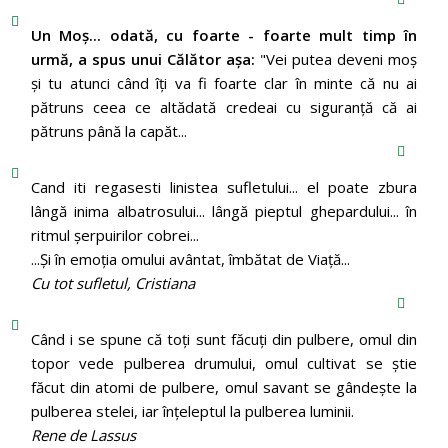
Un Moş... odată, cu foarte - foarte mult timp în
urmă, a spus unui Călător aşa:
"Vei putea deveni moş
şi tu atunci când îţi va fi foarte clar în minte că nu ai
pătruns ceea ce altădată credeai cu siguranţă că ai
pătruns până la capăt...
Cand iti regasesti linistea sufletului... el poate zbura
lângă inima albatrosului... lângă pieptul ghepardului... în
ritmul şerpuirilor cobrei...
...Şi în emoţia omului avântat, îmbătat de Viaţă...
Cu tot sufletul, Cristiana
Când i se spune că toți sunt făcuți din pulbere, omul din
topor vede pulberea drumului, omul cultivat se știe
făcut din atomi de pulbere, omul savant se gândește la
pulberea stelei, iar înțeleptul la pulberea luminii.
Rene de Lassus