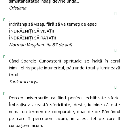
simultaneitatea însăși devine undă...
Cristiana
Îndrăzniţi să visaţi, fără să vă temeţi de eşec!
ÎNDRĂZNIȚI SĂ VISAȚI!
ÎNDRĂZNIȚI SĂ RATAȚI!
Norman Vaugham (la 87 de ani)
Când Soarele Cunoaşterii spirituale se înalţă în cerul
inimii, el risipeşte întunericul, pătrunde totul şi luminează
totul.
Sankaracharya
Percep universurile ca fiind perfect echilibrate sferic.
Îmbrațișez această sfericitate, deși știu bine că este
numai un termen de comparație, doar de pe Pământul
pe care îl percepem acum, în acest fel pe care îl
cunoaștem acum.