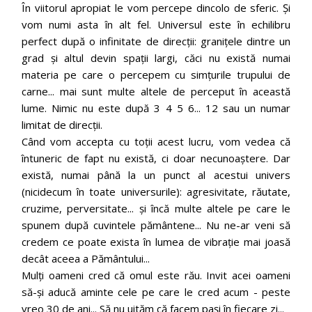
În viitorul apropiat le vom percepe dincolo de sferic. Și
vom numi asta în alt fel. Universul este în echilibru
perfect după o infinitate de direcții: granițele dintre un
grad și altul devin spații largi, căci nu există numai
materia pe care o percepem cu simțurile trupului de
carne... mai sunt multe altele de perceput în această
lume. Nimic nu este după 3 4 5 6... 12 sau un numar
limitat de direcții.
Când vom accepta cu toții acest lucru, vom vedea că
întuneric de fapt nu există, ci doar necunoaștere. Dar
există, numai până la un punct al acestui univers
(nicidecum în toate universurile): agresivitate, răutate,
cruzime, perversitate... și încă multe altele pe care le
spunem după cuvintele pământene... Nu ne-ar veni să
credem ce poate exista în lumea de vibrație mai joasă
decât aceea a Pământului...
Mulți oameni cred că omul este rău. Invit acei oameni
să-și aducă aminte cele pe care le cred acum - peste
vreo 30 de ani... Să nu uităm că facem pași în fiecare zi...