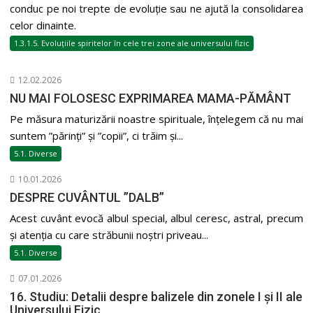
conduc pe noi trepte de evoluție sau ne ajută la consolidarea
celor dinainte.
1.3.1.5. Evoluțiile spiritelor în cele trei zone ale universului fizic
12.02.2026
NU MAI FOLOSESC EXPRIMAREA MAMA-PĂMÂNT
Pe măsura maturizării noastre spirituale, înțelegem că nu mai
suntem ”părinți” și ”copii”, ci trăim și...
5.1. Diverse
10.01.2026
DESPRE CUVÂNTUL ”DALB”
Acest cuvânt evocă albul special, albul ceresc, astral, precum
și atenția cu care străbunii noștri priveau...
5.1. Diverse
07.01.2026
16. Studiu: Detalii despre balizele din zonele I și II ale
Universului Fizic