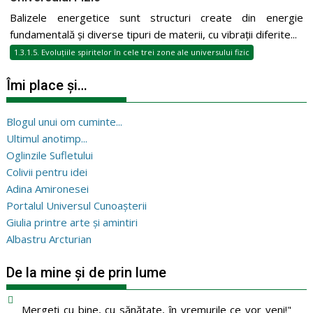
Balizele energetice sunt structuri create din energie
fundamentală și diverse tipuri de materii, cu vibrații diferite...
1.3.1.5. Evoluțiile spiritelor în cele trei zone ale universului fizic
Îmi place și…
Blogul unui om cuminte...
Ultimul anotimp...
Oglinzile Sufletului
Colivii pentru idei
Adina Amironesei
Portalul Universul Cunoașterii
Giulia printre arte și amintiri
Albastru Arcturian
De la mine și de prin lume
Mergeţi cu bine, cu sănătate, în vremurile ce vor veni!"