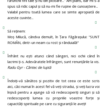
rărunchii firii tale şi nu din picioare..." Am plâns, dar mi s-a
spus să ridic capul şi să nu-mi fie ruşine de cunoaştere...
Valabil pentru toată lumea care se simte apropiată de
aceste cuvinte...
Să reținem:
Moș Milucă, cândva demult, în Ţara Făgăraşului: "SUNT
ROMÂN, dintr-un neam cu rost şi rânduială!"
Înfrânt nu ești atunci când sângeri, nici ochii când în
lacrimi ți-s. Adevăratele înfrângeri, sunt renunțările la vis.
Radu Gyr - Cântec de luptă
Îndoiți-vă sănătos și pozitiv de tot ceea ce este scris
aici, căci numai în acest fel vă veți stradui, și veți lucra voi
înșivă pentru a ajunge să vă redescoperiți singuri și să
redescoperiți lumea cu propriile voastre forțe și
capacități spirituale pe care cu siguranță le aveți!