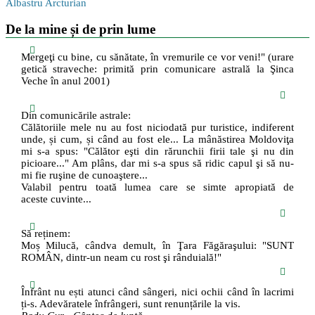
Albastru Arcturian
De la mine și de prin lume
Mergeţi cu bine, cu sănătate, în vremurile ce vor veni!" (urare
getică straveche: primită prin comunicare astrală la Şinca
Veche în anul 2001)
Din comunicările astrale:
Călătoriile mele nu au fost niciodată pur turistice, indiferent
unde, și cum, și când au fost ele... La mânăstirea Moldoviţa
mi s-a spus: "Călător eşti din rărunchii firii tale şi nu din
picioare..." Am plâns, dar mi s-a spus să ridic capul şi să nu-
mi fie ruşine de cunoaştere...
Valabil pentru toată lumea care se simte apropiată de
aceste cuvinte...
Să reținem:
Moș Milucă, cândva demult, în Ţara Făgăraşului: "SUNT
ROMÂN, dintr-un neam cu rost şi rânduială!"
Înfrânt nu ești atunci când sângeri, nici ochii când în lacrimi
ți-s. Adevăratele înfrângeri, sunt renunțările la vis.