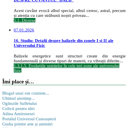
DESPRE CUVÂNTUL ”DALB”
Acest cuvânt evocă albul special, albul ceresc, astral, precum
și atenția cu care străbunii noștri priveau...
5.1. Diverse
07.01.2026
16. Studiu: Detalii despre balizele din zonele I și II ale
Universului Fizic
Balizele energetice sunt structuri create din energie
fundamentală și diverse tipuri de materii, cu vibrații diferite...
1.3.1.5. Evoluțiile spiritelor în cele trei zone ale universului
fizic
Îmi place și…
Blogul unui om cuminte...
Ultimul anotimp...
Oglinzile Sufletului
Colivii pentru idei
Adina Amironesei
Portalul Universul Cunoașterii
Giulia printre arte și amintiri