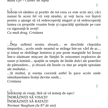
Radu Gyr - Cântec de luptă
Îndoiți-vă sănătos și pozitiv de tot ceea ce este scris aici, căci
numai în acest fel vă veți stradui, și veți lucra voi înșivă
pentru a ajunge să vă redescoperiți singuri și să redescoperiți
lumea cu propriile voastre forțe și capacități spirituale pe care
cu siguranță le aveți!
Cu mult drag, Cristiana
...Deja sufletul nostru zboară... se deschide clepsidra
timpurilor... acolo unde neantul se strânge într-un vârf de ac...
și totuși se răsfrânge luminos și pur peste marginile lui însuși
într-o uluitoare mișcare de ființări în orizonturi explozive de
sunet și lumină... spațiile se umplu de liniile dulci ale puterilor
de pătrundere... și zboară ele însele cu tine pe aripile spiralate
ale multului...
...Și multul, și esența coexistă astfel în pace acolo unde
simultaneitatea însăși devine undă...
Cristiana
Îndrăzniţi să visaţi, fără să vă temeţi de eşec!
ÎNDRĂZNIȚI SĂ VISAȚI!
ÎNDRĂZNIȚI SĂ RATAȚI!
Norman Vaugham (la 87 de ani)