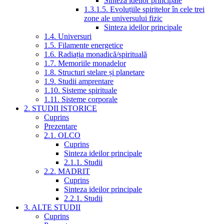
Sinteza ideilor principale
1.3.1.5. Evoluțiile spiritelor în cele trei
zone ale universului fizic
Sinteza ideilor principale
1.4. Universuri
1.5. Filamente energetice
1.6. Radiația monadică/spirituală
1.7. Memoriile monadelor
1.8. Structuri stelare și planetare
1.9. Studii amprentare
1.10. Sisteme spirituale
1.11. Sisteme corporale
2. STUDII ISTORICE
Cuprins
Prezentare
2.1. OLCO
Cuprins
Sinteza ideilor principale
2.1.1. Studii
2.2. MADRIT
Cuprins
Sinteza ideilor principale
2.2.1. Studii
3. ALTE STUDII
Cuprins