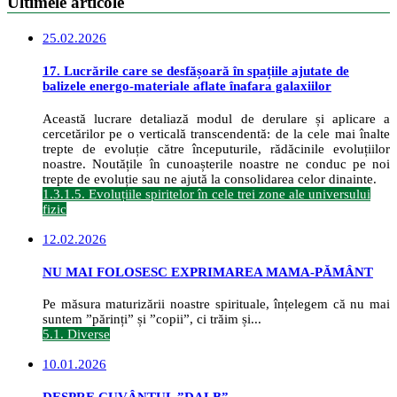
Ultimele articole
25.02.2026
17. Lucrările care se desfășoară în spațiile ajutate de
balizele energo-materiale aflate înafara galaxiilor
Această lucrare detaliază modul de derulare și aplicare a
cercetărilor pe o verticală transcendentă: de la cele mai înalte
trepte de evoluție către începuturile, rădăcinile evoluțiilor
noastre. Noutățile în cunoașterile noastre ne conduc pe noi
trepte de evoluție sau ne ajută la consolidarea celor dinainte.
1.3.1.5. Evoluțiile spiritelor în cele trei zone ale universului
fizic
12.02.2026
NU MAI FOLOSESC EXPRIMAREA MAMA-PĂMÂNT
Pe măsura maturizării noastre spirituale, înțelegem că nu mai
suntem ”părinți” și ”copii”, ci trăim și...
5.1. Diverse
10.01.2026