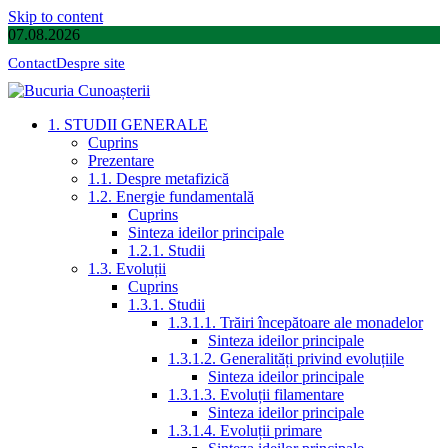
Skip to content
07.08.2026
Contact
Despre site
1. STUDII GENERALE
Cuprins
Prezentare
1.1. Despre metafizică
1.2. Energie fundamentală
Cuprins
Sinteza ideilor principale
1.2.1. Studii
1.3. Evoluții
Cuprins
1.3.1. Studii
1.3.1.1. Trăiri începătoare ale monadelor
Sinteza ideilor principale
1.3.1.2. Generalități privind evoluțiile
Sinteza ideilor principale
1.3.1.3. Evoluții filamentare
Sinteza ideilor principale
1.3.1.4. Evoluții primare