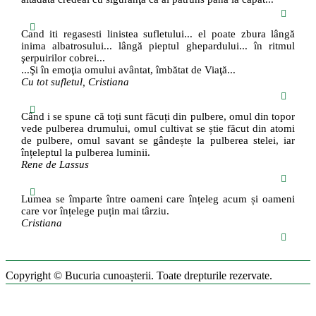
Cand iti regasesti linistea sufletului... el poate zbura lângă
inima albatrosului... lângă pieptul ghepardului... în ritmul
şerpuirilor cobrei...
...Şi în emoţia omului avântat, îmbătat de Viaţă...
Cu tot sufletul, Cristiana
Când i se spune că toți sunt făcuți din pulbere, omul din topor
vede pulberea drumului, omul cultivat se știe făcut din atomi
de pulbere, omul savant se gândește la pulberea stelei, iar
înțeleptul la pulberea luminii.
Rene de Lassus
Lumea se împarte între oameni care înțeleg acum și oameni
care vor înțelege puțin mai târziu.
Cristiana
Copyright © Bucuria cunoașterii. Toate drepturile rezervate.