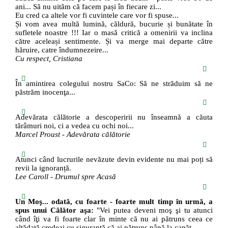
ani... Să nu uităm că facem pași în fiecare zi...
Eu cred ca altele vor fi cuvintele care vor fi spuse...
Și vom avea multă lumină, căldură, bucurie și bunătate în
sufletele noastre !!! Iar o masă critică a omenirii va inclina
către aceleași sentimente. Și va merge mai departe către
hăruire, catre îndumnezeire...
Cu respect, Cristiana
În amintirea colegului nostru SaCo: Să ne străduim să ne
păstrăm inocenţa...
Adevărata călătorie a descoperirii nu înseamnă a căuta
tărâmuri noi, ci a vedea cu ochi noi...
Marcel Proust - Adevărata călătorie
Atunci când lucrurile nevăzute devin evidente nu mai poți să
revii la ignoranță.
Lee Caroll - Drumul spre Acasă
Un Moş... odată, cu foarte - foarte mult timp în urmă, a
spus unui Călător aşa:
"Vei putea deveni moş şi tu atunci
când îţi va fi foarte clar în minte că nu ai pătruns ceea ce
altădată credeai cu siguranţă că ai pătruns până la capăt...