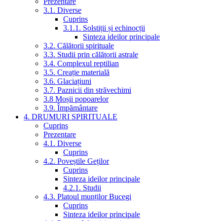
Prezentare
3.1. Diverse
Cuprins
3.1.1. Solstiții și echinocții
Sinteza ideilor principale
3.2. Călătorii spirituale
3.3. Studii prin călătorii astrale
3.4. Complexul reptilian
3.5. Creație materială
3.6. Glaciațiuni
3.7. Paznicii din străvechimi
3.8 Moșii popoarelor
3.9. Împământare
4. DRUMURI SPIRITUALE
Cuprins
Prezentare
4.1. Diverse
Cuprins
4.2. Poveștile Geților
Cuprins
Sinteza ideilor principale
4.2.1. Studii
4.3. Platoul munților Bucegi
Cuprins
Sinteza ideilor principale