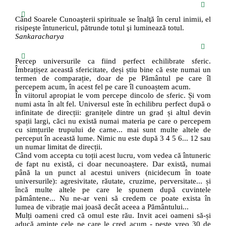
Când Soarele Cunoaşterii spirituale se înalţă în cerul inimii, el
risipeşte întunericul, pătrunde totul şi luminează totul.
Sankaracharya
Percep universurile ca fiind perfect echilibrate sferic.
Îmbrațișez această sfericitate, deși știu bine că este numai un
termen de comparație, doar de pe Pământul pe care îl
percepem acum, în acest fel pe care îl cunoaștem acum.
În viitorul apropiat le vom percepe dincolo de sferic. Și vom
numi asta în alt fel. Universul este în echilibru perfect după o
infinitate de direcții: granițele dintre un grad și altul devin
spații largi, căci nu există numai materia pe care o percepem
cu simțurile trupului de carne... mai sunt multe altele de
perceput în această lume. Nimic nu este după 3 4 5 6... 12 sau
un numar limitat de direcții.
Când vom accepta cu toții acest lucru, vom vedea că întuneric
de fapt nu există, ci doar necunoaștere. Dar există, numai
până la un punct al acestui univers (nicidecum în toate
universurile): agresivitate, răutate, cruzime, perversitate... și
încă multe altele pe care le spunem după cuvintele
pământene... Nu ne-ar veni să credem ce poate exista în
lumea de vibrație mai joasă decât aceea a Pământului...
Mulți oameni cred că omul este rău. Invit acei oameni să-și
aducă aminte cele pe care le cred acum - peste vreo 30 de