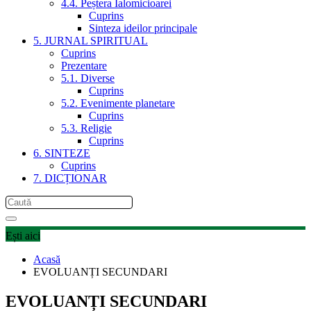
4.4. Peștera Ialomicioarei
Cuprins
Sinteza ideilor principale
5. JURNAL SPIRITUAL
Cuprins
Prezentare
5.1. Diverse
Cuprins
5.2. Evenimente planetare
Cuprins
5.3. Religie
Cuprins
6. SINTEZE
Cuprins
7. DICȚIONAR
Ești aici
Acasă
EVOLUANȚI SECUNDARI
EVOLUANȚI SECUNDARI