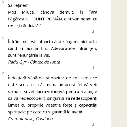
Să reținem:
Moș Milucă, cândva demult, în Ţara
Făgăraşului: "SUNT ROMÂN, dintr-un neam cu
rost şi rânduială!"
Înfrânt nu ești atunci când sângeri, nici ochii
când în lacrimi ți-s. Adevăratele înfrângeri,
sunt renunțările la vis.
Radu Gyr - Cântec de luptă
Îndoiți-vă sănătos și pozitiv de tot ceea ce
este scris aici, căci numai în acest fel vă veți
stradui, și veți lucra voi înșivă pentru a ajunge
să vă redescoperiți singuri și să redescoperiți
lumea cu propriile voastre forțe și capacități
spirituale pe care cu siguranță le aveți!
Cu mult drag, Cristiana