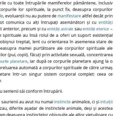
rile cu toate întrupările mamiferelor pământene, inclusiv
rpurile lor spirituale, la punct fix, deasupra corpurilor
le
, evoluanții nu au putere de
manifestare
altfel decât prin
pot comunica cu alți întrupați asemănători și cu
entități
t anterior, precum și cu
sau
–
entități astrale
entități eterice
e spirituale au însă rolul de a oferi un suport existențial
t obișnui treptat, lent cu orientarea în asemenea stare de
deasupra mamei purtătoare ale corpurilor spirituale ale
ilor (pui, copii), făcuți prin activitate sexuală, concentrarea
, iar după ce corpurile planetare ajung la o
purile planetare
 preluarea automată a corpurilor spirituale de către urmaș
anetare într-un singur sistem corporal complet: ceea ce
.
 cu semenii săi conform întrupării.
, saurienii au avut nu numai
instincte
animalice, ci și
intuiții
au, diferite așadar de instinctele animale, deși și acestea
m deasupra instinctelor obișnuite ale altor viețuitoare cu