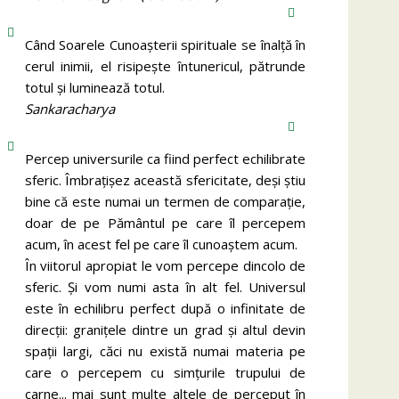
Când Soarele Cunoaşterii spirituale se înalţă în
cerul inimii, el risipeşte întunericul, pătrunde
totul şi luminează totul.
Sankaracharya
Percep universurile ca fiind perfect echilibrate
sferic. Îmbrațișez această sfericitate, deși știu
bine că este numai un termen de comparație,
doar de pe Pământul pe care îl percepem
acum, în acest fel pe care îl cunoaștem acum.
În viitorul apropiat le vom percepe dincolo de
sferic. Și vom numi asta în alt fel. Universul
este în echilibru perfect după o infinitate de
direcții: granițele dintre un grad și altul devin
spații largi, căci nu există numai materia pe
care o percepem cu simțurile trupului de
carne... mai sunt multe altele de perceput în