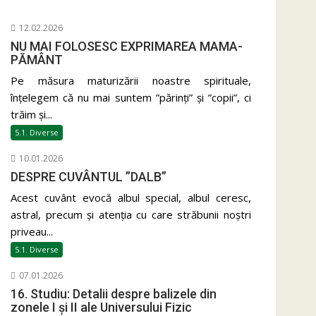
12.02.2026
NU MAI FOLOSESC EXPRIMAREA MAMA-
PĂMÂNT
Pe măsura maturizării noastre spirituale,
înțelegem că nu mai suntem ”părinți” și ”copii”, ci
trăim și...
5.1. Diverse
10.01.2026
DESPRE CUVÂNTUL ”DALB”
Acest cuvânt evocă albul special, albul ceresc,
astral, precum și atenția cu care străbunii noștri
priveau...
5.1. Diverse
07.01.2026
16. Studiu: Detalii despre balizele din
zonele I și II ale Universului Fizic