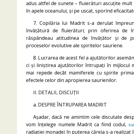
adus altfel de sunete – fluierături ascuțite mult
în apele oceanului, și pe uscat, sporind eficacitat
7. Copilăria lui Madrit s-a derulat împreu
învățătură de fluierături; prin oferirea de 
răspândeau atitudinea de învățător și de pr
proceselor evolutive ale spiritelor sauriene.
8. Lucrarea de acest fel a ajutătorilor asem
ci și liniștirea ajutătorilor întrupați în mijlocul
mai repede decât mamiferele cu spirite primare
efectele celor din apropierea saurienilor.
II. DETALII, DISCUȚII
a. DESPRE ÎNTRUPAREA MADRIT
Așadar, dacă ne amintim cele discutate despr
vom înțelege numele Madrit ca fiind codul,
su
radiației monadei în puterea căreia s-a realizat 