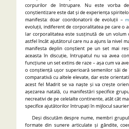
corpurilor de întrupare. Nu este vorba des
conștientizare este dat și de experiența spiritelo
manifesta: doar coordonatorii de evoluții –
m
evoluții, indiferent de corporalitatea pe care o a
Iar corporalitatea este susținută de un volum 
astfel încât ajutătorul care nu a ajuns la nivel 
manifesta deplin conștient pe un set mai res
aceasta în discuție, întrupatul nu va avea co
funcțiune un set extins de raze – așa cum va ave
o conștiență ușor superioară semenilor săi de î
comparativă cu altele elevate, dar este orientativ
acest fel Madrit se va naște și va crește orien
așezarea natală, cu manifestări specifice grupulu
necreativi de pe celelalte continente, atât cât m
specifice ajutătorilor întrupați în mijlocul saurien
Deși discutăm despre nume, membri grupului
formate din sunere articulate și gândite, coe