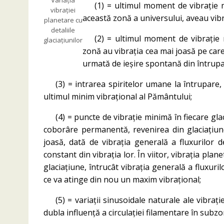
(1) = ultimul moment de vibraţie m
vibraţiei
această zonă a universului, aveau vib
planetare cu
detaliile
(2) = ultimul moment de vibraţie 
glaciaţiunilor
zonă au vibrația cea mai joasă pe care
urmată de ieşire spontană din întrupa
(3) = intrarea spiritelor umane la întrupare
ultimul minim vibraţional al Pământului;
(4) = puncte de vibraţie minimă în fiecare gla
coborâre permanentă, revenirea din glaciaţiun
joasă, dată de vibraţia generală a fluxurilor 
constant din vibrația lor. În viitor, vibraţia plan
glaciaţiune, întrucât vibraţia generală a fluxuri
ce va atinge din nou un maxim vibraţional;
(5) = variaţii sinusoidale naturale ale vibra
dubla influenţă a circulaţiei filamentare în subzo