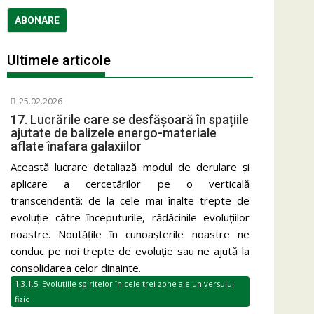
Ultimele articole
25.02.2026
17. Lucrările care se desfășoară în spațiile
ajutate de balizele energo-materiale
aflate înafara galaxiilor
Această lucrare detaliază modul de derulare și
aplicare a cercetărilor pe o verticală
transcendentă: de la cele mai înalte trepte de
evoluție către începuturile, rădăcinile evoluțiilor
noastre. Noutățile în cunoașterile noastre ne
conduc pe noi trepte de evoluție sau ne ajută la
consolidarea celor dinainte.
1.3.1.5. Evoluțiile spiritelor în cele trei zone ale universului
fizic