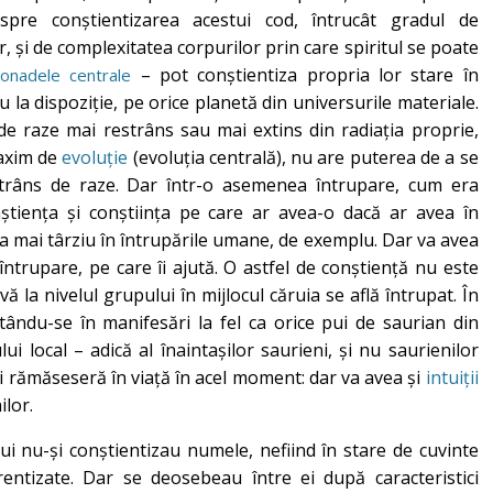
pre conștientizarea acestui cod, întrucât gradul de
r, și de complexitatea corpurilor prin care spiritul se poate
– pot conștientiza propria lor stare în
onadele centrale
u la dispoziție, pe orice planetă din universurile materiale.
de raze mai restrâns sau mai extins din radiația proprie,
maxim de
evoluție
(evoluția centrală), nu are puterea de a se
trâns de raze. Dar într-o asemenea întrupare, cum era
nștiența și conștiința pe care ar avea-o dacă ar avea în
a mai târziu în întrupările umane, de exemplu. Dar va avea
ntrupare, pe care îi ajută. O astfel de conștiență nu este
ă la nivelul grupului în mijlocul căruia se află întrupat. În
tându-se în manifesări la fel ca orice pui de saurian din
i local – adică al înaintașilor saurieni, și nu saurienilor
ai rămăseseră în viață în acel moment: dar va avea și
intuiții
ilor.
 nu-și conștientizau numele, nefiind în stare de cuvinte
rentizate. Dar se deosebeau între ei după caracteristici