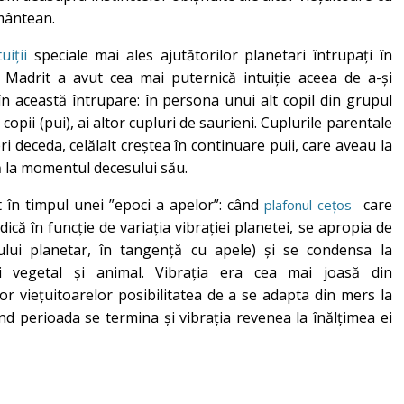
ământean.
uiții
speciale mai ales ajutătorilor planetari întrupați în
i, Madrit a avut cea mai puternică intuiție aceea de a-și
n această întrupare: în persona unui alt copil din grupul
 copii (pui), ai altor cupluri de saurieni. Cuplurile parentale
i deceda, celălalt creștea în continuare puii, care aveau la
ă la momentul decesului său.
t în timpul unei ”epoci a apelor”: când
care
plafonul cețos
că în funcție de variația vibrației planetei, se apropia de
lui planetar, în tangență cu apele) și se condensa la
i vegetal și animal. Vibrația era cea mai joasă din
r viețuitoarelor posibilitatea de a se adapta din mers la
nd perioada se termina și vibrația revenea la înălțimea ei