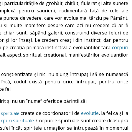
 particularitățile de grohăit, chițăit, fluierat și alte sunete
mplexă pentru saurieni, rudimentară față de cele ale
te puncte de vedere, care vor evolua mai târziu pe Pământ.
rau și multe mamifere despre care azi nu credem că ar fi
e chiar sunt, săpând galerii, construind diverse feluri de
r și lor înseși. Le credem creații din instinct, dar pentru
i pe creația primară instinctivă a evoluanților fără
corpuri
alt aspect spiritual, creațional, manifestărilor evoluanților
conștientizate și nici nu ajung întrupații să se numească
încă, codul există pentru orice întrupat, pentru orice
e fel.
it și nu un ”nume” oferit de părinții săi.
create de coordonatorii de
evoluție
, la fel ca și la
 spirituale
rpuri spirituale
. Corpurile spirituale sunt create deasupra
astfel încât spiritele urmașilor se întrupează în momentul