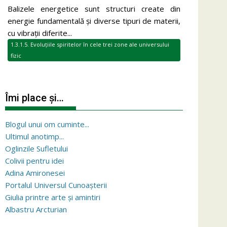
Balizele energetice sunt structuri create din
energie fundamentală și diverse tipuri de materii,
cu vibrații diferite...
1.3.1.5. Evoluțiile spiritelor în cele trei zone ale universului
fizic
Îmi place și…
Blogul unui om cuminte...
Ultimul anotimp...
Oglinzile Sufletului
Colivii pentru idei
Adina Amironesei
Portalul Universul Cunoașterii
Giulia printre arte și amintiri
Albastru Arcturian