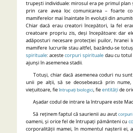
trupești individuale: mirosul era pe primul plan și
prin care avea loc comunicarea – foarte co
mamiferelor mai înaintate în evoluții din anumi
Chiar dacă erau creatori începători, la fel e
creatoare propriu zis, deși începătoare: dar el
adăposturi necesare protecției puilor, hranei lo
mamifere lucrurile stau altfel, bazându-se totuș
spirituale
: aceste
corpuri spirituale
dau cu totul 
ajunși în asemenea stadii.
Totuși, chiar dacă asemenea coduri nu sunt 
unii pe alții, să se deosebească prin nume, 
viețuitoare, fie
, fie
entități
de oric
întrupați biologici
Așadar codul de intrare la întrupare este Madr
Să reținem faptul că saurienii au avut
corpuri
oameni, și orice fel de întrupați pământeni cu
co
corporalității mamei, în momentul nașterii ei, 