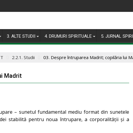
3. ALTE STUDII
4. DRUMURI SPIRITUALE
5. JURNAL SPIR
IT
2.2.1. Studii
03. Despre întruparea Madrit; copilăria lui M
ui Madrit
trupare – sunetul fundamental mediu format din sunetele
ei stabilită pentru noua întrupare, a corporalității și a