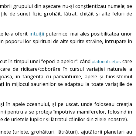
embrii grupului din așezare nu-și conștientizau numele; se
le de sunet fizic: grohăit, lătrat, chițăit și alte feluri de
ce le-a oferit
intuiții
puternice, mai ales posibilitatea unor
 poporul lor spiritual de alte spirite străine, întrupate în
ecut în timpul unei ”epoci a apelor”: când
care
plafonul cețos
are de ridicare/coborâre în cursul variației naturale a
i joasă, în tangență cu pământurile, apele și biosistemul
ți în mijlocul saurienilor se adaptau la toate variațiile de
d și în apele oceanului, și pe uscat, unde foloseau creația
ni) pentru a se proteja împotriva mamiferelor, folosind în
de urletele lupilor și lătratul câinilor din zilele noastre).
ete (urlete, grohăituri, lătrături), ajutătorii planetari au