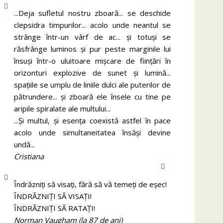
...Deja sufletul nostru zboară... se deschide
clepsidra timpurilor... acolo unde neantul se
strânge într-un vârf de ac... și totuși se
răsfrânge luminos și pur peste marginile lui
însuși într-o uluitoare mișcare de ființări în
orizonturi explozive de sunet și lumină...
spațiile se umplu de liniile dulci ale puterilor de
pătrundere... și zboară ele însele cu tine pe
aripile spiralate ale multului...
...Și multul, și esența coexistă astfel în pace
acolo unde simultaneitatea însăși devine
undă...
Cristiana
Îndrăzniţi să visaţi, fără să vă temeţi de eşec!
ÎNDRĂZNIȚI SĂ VISAȚI!
ÎNDRĂZNIȚI SĂ RATAȚI!
Norman Vaugham (la 87 de ani)