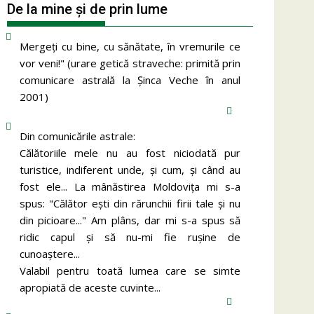
De la mine și de prin lume
Mergeţi cu bine, cu sănătate, în vremurile ce
vor veni!" (urare getică straveche: primită prin
comunicare astrală la Şinca Veche în anul
2001)
Din comunicările astrale:
Călătoriile mele nu au fost niciodată pur
turistice, indiferent unde, și cum, și când au
fost ele... La mânăstirea Moldoviţa mi s-a
spus: "Călător eşti din rărunchii firii tale şi nu
din picioare..." Am plâns, dar mi s-a spus să
ridic capul şi să nu-mi fie ruşine de
cunoaştere...
Valabil pentru toată lumea care se simte
apropiată de aceste cuvinte...