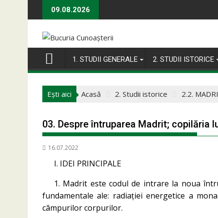
Skip
09.08.2026
to
content
1. STUDII GENERALE
2. STUDII ISTORICE
Ești aici
Acasă
2. Studii istorice
2.2. MADR
03. Despre întruparea Madrit; copilăria l
16.07.2022
I. IDEI PRINCIPALE
1. Madrit este codul de intrare la noua în
fundamentale ale: radiației energetice a monad
câmpurilor corpurilor.