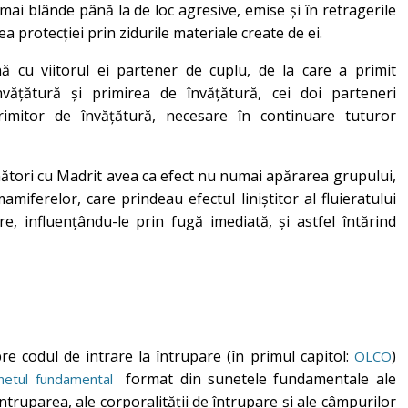
 mai blânde până la de loc agresive, emise și în retragerile
ea protecției prin zidurile materiale create de ei.
nă cu viitorul ei partener de cuplu, de la care a primit
învățătură și primirea de învățătură, cei doi parteneri
imitor de învățătură, necesare în continuare tuturor
ănători cu Madrit avea ca efect nu numai apărarea grupului,
 mamiferelor, care prindeau efectul liniștitor al fluieratului
, influențându-le prin fugă imediată, și astfel întărind
e codul de intrare la întrupare (în primul capitol:
)
OLCO
format din sunetele fundamentale ale
netul fundamental
întruparea, ale corporalității de întrupare și ale câmpurilor