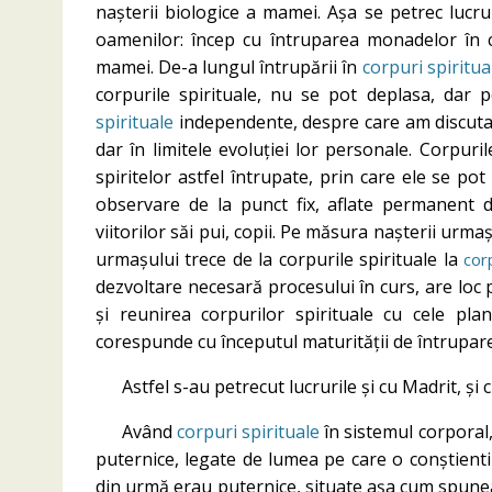
nașterii biologice a mamei. Așa se petrec lucru
oamenilor: încep cu întruparea monadelor în co
mamei. De-a lungul întrupării în
corpuri spiritua
corpurile spirituale, nu se pot deplasa, dar 
spirituale
independente, despre care am discuta
dar în limitele evoluției lor personale. Corpuril
spiritelor astfel întrupate, prin care ele se po
observare de la punct fix, aflate permanent 
viitorilor săi pui, copii. Pe măsura nașterii urmaș
urmașului trece de la corpurile spirituale la
cor
dezvoltare necesară procesului în curs, are loc
și reunirea corpurilor spirituale cu cele pl
corespunde cu începutul maturității de întrupare
Astfel s-au petrecut lucrurile și cu Madrit, și
Având
corpuri spirituale
în sistemul corporal
puternice, legate de lumea pe care o conștientiz
din urmă erau puternice, situate așa cum spunea