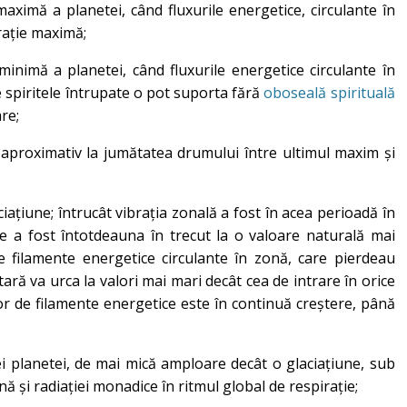
aximă a planetei, când fluxurile energetice, circulante în
rație maximă;
minimă a planetei, când fluxurile energetice circulante în
 spiritele întrupate o pot suporta fără
oboseală spirituală
re;
, aproximativ la jumătatea drumului între ultimul maxim şi
ciaţiune; întrucât vibraţia zonală a fost în acea perioadă în
e a fost întotdeauna în trecut la o valoare naturală mai
de filamente energetice circulante în zonă, care pierdeau
etară va urca la valori mai mari decât cea de intrare în orice
lor de filamente energetice este în continuă creştere, până
ţiei planetei, de mai mică amploare decât o glaciaţiune, sub
nă şi radiaţiei monadice în ritmul global de respiraţie;