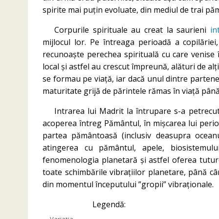
spirite mai puțin evoluate, din mediul de trai p
Corpurile spirituale au creat la saurieni
int
mijlocul lor. Pe întreaga perioadă a copilărie
recunoaște perechea spirituală cu care venise î
local și astfel au crescut împreună, alături de alți
se formau pe viață, iar dacă unul dintre partener
maturitate grijă de părintele rămas în viață pân
Intrarea lui Madrit la întrupare s-a petrecu
acoperea întreg Pământul, în mișcarea lui periodi
partea pământoasă (inclusiv deasupra oceanu
atingerea cu pământul, apele, biosistemulu
fenomenologia planetară și astfel oferea tuturo
toate schimbările vibrațiilor planetare, până câ
din momentul începutului ”gropii” vibraționale.
Legendă:
Variaţia