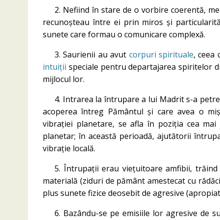
2. Nefiind în stare de o vorbire coerentă, m
recunoșteau între ei prin miros și particularități
sunete care formau o comunicare complexă.
3. Saurienii au avut
corpuri spirituale
, ceea 
intuiții
speciale pentru departajarea spiritelor din
mijlocul lor.
4. Intrarea la întrupare a lui Madrit s-a petr
acoperea întreg Pământul și care avea o mișc
vibrației planetare, se afla în poziția cea ma
planetar; în această perioadă, ajutătorii întrupa
vibrație locală.
5. Întrupații erau viețuitoare amfibii, trăin
materială (ziduri de pământ amestecat cu rădăci
plus sunete fizice deosebit de agresive (apropiate 
6. Bazându-se pe emisiile lor agresive de sun