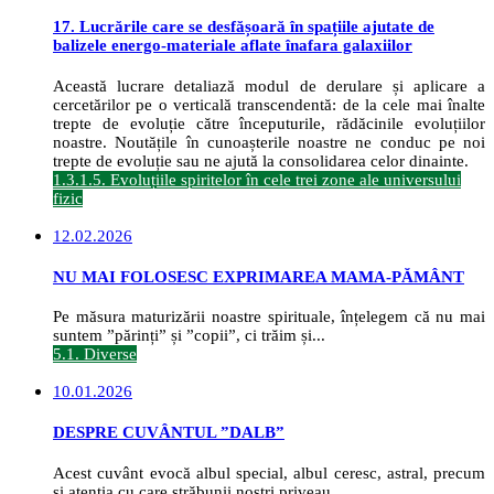
17. Lucrările care se desfășoară în spațiile ajutate de
balizele energo-materiale aflate înafara galaxiilor
Această lucrare detaliază modul de derulare și aplicare a
cercetărilor pe o verticală transcendentă: de la cele mai înalte
trepte de evoluție către începuturile, rădăcinile evoluțiilor
noastre. Noutățile în cunoașterile noastre ne conduc pe noi
trepte de evoluție sau ne ajută la consolidarea celor dinainte.
1.3.1.5. Evoluțiile spiritelor în cele trei zone ale universului
fizic
12.02.2026
NU MAI FOLOSESC EXPRIMAREA MAMA-PĂMÂNT
Pe măsura maturizării noastre spirituale, înțelegem că nu mai
suntem ”părinți” și ”copii”, ci trăim și...
5.1. Diverse
10.01.2026
DESPRE CUVÂNTUL ”DALB”
Acest cuvânt evocă albul special, albul ceresc, astral, precum
și atenția cu care străbunii noștri priveau...