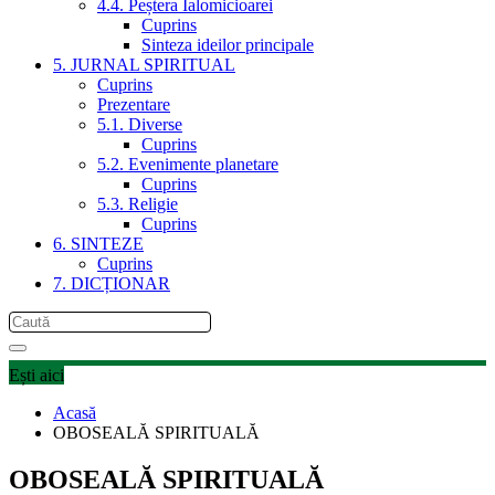
4.4. Peștera Ialomicioarei
Cuprins
Sinteza ideilor principale
5. JURNAL SPIRITUAL
Cuprins
Prezentare
5.1. Diverse
Cuprins
5.2. Evenimente planetare
Cuprins
5.3. Religie
Cuprins
6. SINTEZE
Cuprins
7. DICȚIONAR
Ești aici
Acasă
OBOSEALĂ SPIRITUALĂ
OBOSEALĂ SPIRITUALĂ