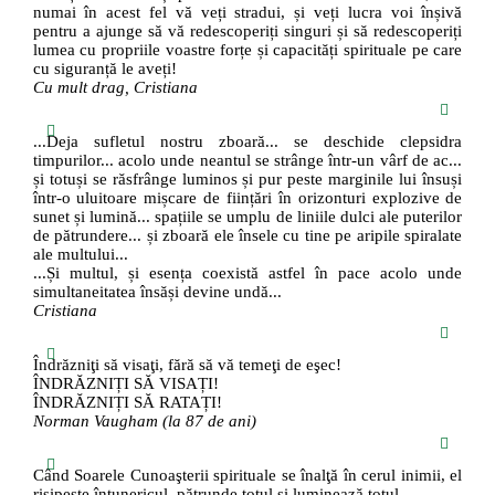
numai în acest fel vă veți stradui, și veți lucra voi înșivă
pentru a ajunge să vă redescoperiți singuri și să redescoperiți
lumea cu propriile voastre forțe și capacități spirituale pe care
cu siguranță le aveți!
Cu mult drag, Cristiana
...Deja sufletul nostru zboară... se deschide clepsidra
timpurilor... acolo unde neantul se strânge într-un vârf de ac...
și totuși se răsfrânge luminos și pur peste marginile lui însuși
într-o uluitoare mișcare de ființări în orizonturi explozive de
sunet și lumină... spațiile se umplu de liniile dulci ale puterilor
de pătrundere... și zboară ele însele cu tine pe aripile spiralate
ale multului...
...Și multul, și esența coexistă astfel în pace acolo unde
simultaneitatea însăși devine undă...
Cristiana
Îndrăzniţi să visaţi, fără să vă temeţi de eşec!
ÎNDRĂZNIȚI SĂ VISAȚI!
ÎNDRĂZNIȚI SĂ RATAȚI!
Norman Vaugham (la 87 de ani)
Când Soarele Cunoaşterii spirituale se înalţă în cerul inimii, el
risipeşte întunericul, pătrunde totul şi luminează totul.