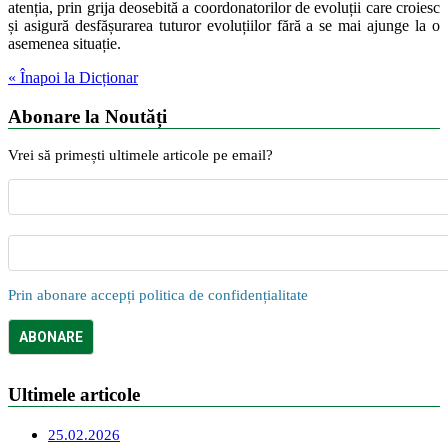
atenția, prin grija deosebită a coordonatorilor de evoluții care croiesc
și asigură desfășurarea tuturor evoluțiilor fără a se mai ajunge la o
asemenea situație.
« Înapoi la Dicționar
Abonare la Noutăți
Vrei să primești ultimele articole pe email?
Prin abonare accepți politica de confidențialitate
Ultimele articole
25.02.2026