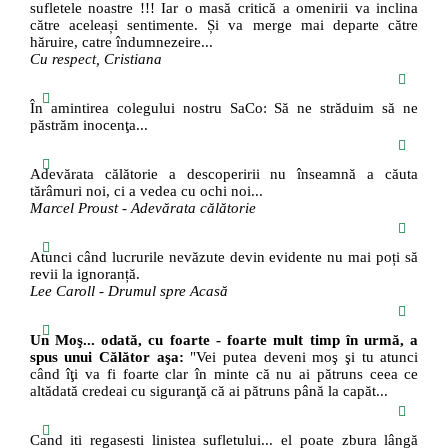
sufletele noastre !!! Iar o masă critică a omenirii va inclina
către aceleași sentimente. Și va merge mai departe către
hăruire, catre îndumnezeire...
Cu respect, Cristiana
În amintirea colegului nostru SaCo: Să ne străduim să ne
păstrăm inocenţa...
Adevărata călătorie a descoperirii nu înseamnă a căuta
tărâmuri noi, ci a vedea cu ochi noi...
Marcel Proust - Adevărata călătorie
Atunci când lucrurile nevăzute devin evidente nu mai poți să
revii la ignoranță.
Lee Caroll - Drumul spre Acasă
Un Moş... odată, cu foarte - foarte mult timp în urmă, a
spus unui Călător aşa:
"Vei putea deveni moş şi tu atunci
când îţi va fi foarte clar în minte că nu ai pătruns ceea ce
altădată credeai cu siguranţă că ai pătruns până la capăt...
Cand iti regasesti linistea sufletului... el poate zbura lângă