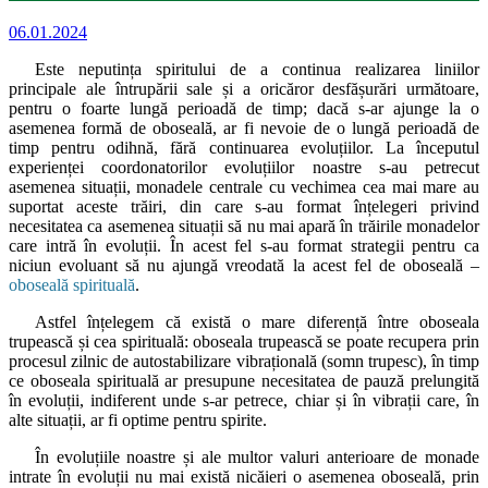
06.01.2024
Este neputința spiritului de a continua realizarea liniilor
principale ale întrupării sale și a oricăror desfășurări următoare,
pentru o foarte lungă perioadă de timp; dacă s-ar ajunge la o
asemenea formă de oboseală, ar fi nevoie de o lungă perioadă de
timp pentru odihnă, fără continuarea evoluțiilor. La începutul
experienței coordonatorilor evoluțiilor noastre s-au petrecut
asemenea situații, monadele centrale cu vechimea cea mai mare au
suportat aceste trăiri, din care s-au format înțelegeri privind
necesitatea ca asemenea situații să nu mai apară în trăirile monadelor
care intră în evoluții. În acest fel s-au format strategii pentru ca
niciun evoluant să nu ajungă vreodată la acest fel de oboseală –
oboseală spirituală
.
Astfel înțelegem că există o mare diferență între oboseala
trupească și cea spirituală: oboseala trupească se poate recupera prin
procesul zilnic de autostabilizare vibrațională (somn trupesc), în timp
ce oboseala spirituală ar presupune necesitatea de pauză prelungită
în evoluții, indiferent unde s-ar petrece, chiar și în vibrații care, în
alte situații, ar fi optime pentru spirite.
În evoluțiile noastre și ale multor valuri anterioare de monade
intrate în evoluții nu mai există nicăieri o asemenea oboseală, prin