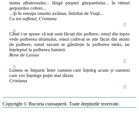
inima albatrosului... lângă pieptul ghepardului... în ritmul
şerpuirilor cobrei...
...Şi în emoţia omului avântat, îmbătat de Viaţă...
Cu tot sufletul, Cristiana
Când i se spune că toți sunt făcuți din pulbere, omul din topor
vede pulberea drumului, omul cultivat se știe făcut din atomi
de pulbere, omul savant se gândește la pulberea stelei, iar
înțeleptul la pulberea luminii.
Rene de Lassus
Lumea se împarte între oameni care înțeleg acum și oameni
care vor înțelege puțin mai târziu.
Cristiana
Copyright © Bucuria cunoașterii. Toate drepturile rezervate.