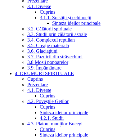
Prezentare
3.1. Diverse
Cuprins
3.1.1. Solstiții și echinocții
Sinteza ideilor principale
3.2. Călătorii spirituale
3.3. Studii prin călătorii astrale
3.4. Complexul reptilian
3.5. Creație materială
3.6. Glaciațiuni
3.7. Paznicii din străvechimi
3.8 Moșii popoarelor
3.9. Împământare
4. DRUMURI SPIRITUALE
Cuprins
Prezentare
4.1. Diverse
Cuprins
4.2. Poveștile Geților
Cuprins
Sinteza ideilor principale
4.2.1. Studii
4.3. Platoul munților Bucegi
Cuprins
Sinteza ideilor principale