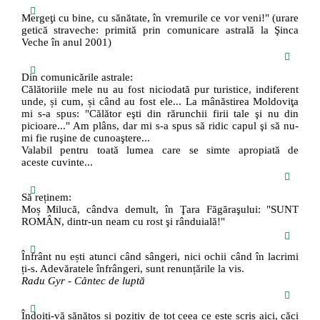
Mergeţi cu bine, cu sănătate, în vremurile ce vor veni!" (urare
getică straveche: primită prin comunicare astrală la Şinca
Veche în anul 2001)
Din comunicările astrale:
Călătoriile mele nu au fost niciodată pur turistice, indiferent
unde, și cum, și când au fost ele... La mânăstirea Moldoviţa
mi s-a spus: "Călător eşti din rărunchii firii tale şi nu din
picioare..." Am plâns, dar mi s-a spus să ridic capul şi să nu-
mi fie ruşine de cunoaştere...
Valabil pentru toată lumea care se simte apropiată de
aceste cuvinte...
Să reținem:
Moș Milucă, cândva demult, în Ţara Făgăraşului: "SUNT
ROMÂN, dintr-un neam cu rost şi rânduială!"
Înfrânt nu ești atunci când sângeri, nici ochii când în lacrimi
ți-s. Adevăratele înfrângeri, sunt renunțările la vis.
Radu Gyr - Cântec de luptă
Îndoiți-vă sănătos și pozitiv de tot ceea ce este scris aici, căci