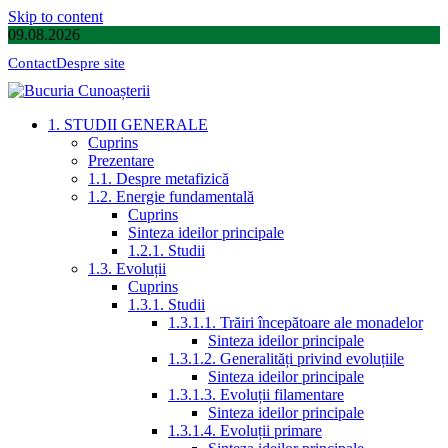
Skip to content
09.08.2026
Contact
Despre site
1. STUDII GENERALE
Cuprins
Prezentare
1.1. Despre metafizică
1.2. Energie fundamentală
Cuprins
Sinteza ideilor principale
1.2.1. Studii
1.3. Evoluții
Cuprins
1.3.1. Studii
1.3.1.1. Trăiri începătoare ale monadelor
Sinteza ideilor principale
1.3.1.2. Generalități privind evoluțiile
Sinteza ideilor principale
1.3.1.3. Evoluții filamentare
Sinteza ideilor principale
1.3.1.4. Evoluții primare