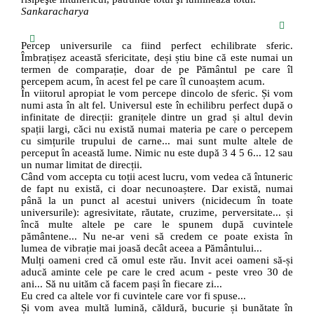
Sankaracharya
Percep universurile ca fiind perfect echilibrate sferic.
Îmbrațișez această sfericitate, deși știu bine că este numai un
termen de comparație, doar de pe Pământul pe care îl
percepem acum, în acest fel pe care îl cunoaștem acum.
În viitorul apropiat le vom percepe dincolo de sferic. Și vom
numi asta în alt fel. Universul este în echilibru perfect după o
infinitate de direcții: granițele dintre un grad și altul devin
spații largi, căci nu există numai materia pe care o percepem
cu simțurile trupului de carne... mai sunt multe altele de
perceput în această lume. Nimic nu este după 3 4 5 6... 12 sau
un numar limitat de direcții.
Când vom accepta cu toții acest lucru, vom vedea că întuneric
de fapt nu există, ci doar necunoaștere. Dar există, numai
până la un punct al acestui univers (nicidecum în toate
universurile): agresivitate, răutate, cruzime, perversitate... și
încă multe altele pe care le spunem după cuvintele
pământene... Nu ne-ar veni să credem ce poate exista în
lumea de vibrație mai joasă decât aceea a Pământului...
Mulți oameni cred că omul este rău. Invit acei oameni să-și
aducă aminte cele pe care le cred acum - peste vreo 30 de
ani... Să nu uităm că facem pași în fiecare zi...
Eu cred ca altele vor fi cuvintele care vor fi spuse...
Și vom avea multă lumină, căldură, bucurie și bunătate în