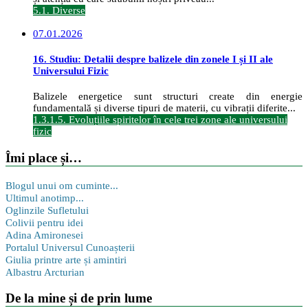
5.1. Diverse
07.01.2026
16. Studiu: Detalii despre balizele din zonele I și II ale
Universului Fizic
Balizele energetice sunt structuri create din energie
fundamentală și diverse tipuri de materii, cu vibrații diferite...
1.3.1.5. Evoluțiile spiritelor în cele trei zone ale universului
fizic
Îmi place și…
Blogul unui om cuminte...
Ultimul anotimp...
Oglinzile Sufletului
Colivii pentru idei
Adina Amironesei
Portalul Universul Cunoașterii
Giulia printre arte și amintiri
Albastru Arcturian
De la mine și de prin lume