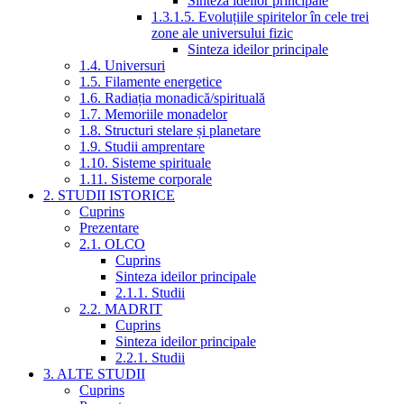
Sinteza ideilor principale
1.3.1.5. Evoluțiile spiritelor în cele trei
zone ale universului fizic
Sinteza ideilor principale
1.4. Universuri
1.5. Filamente energetice
1.6. Radiația monadică/spirituală
1.7. Memoriile monadelor
1.8. Structuri stelare și planetare
1.9. Studii amprentare
1.10. Sisteme spirituale
1.11. Sisteme corporale
2. STUDII ISTORICE
Cuprins
Prezentare
2.1. OLCO
Cuprins
Sinteza ideilor principale
2.1.1. Studii
2.2. MADRIT
Cuprins
Sinteza ideilor principale
2.2.1. Studii
3. ALTE STUDII
Cuprins