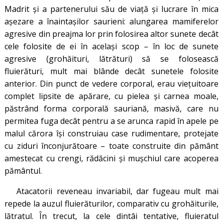
Madrit și a partenerului său de viață și lucrare în mica
așezare a înaintașilor saurieni: alungarea mamiferelor
agresive din preajma lor prin folosirea altor sunete decât
cele folosite de ei în același scop – în loc de sunete
agresive (grohăituri, lătrături) să se folosească
fluierături, mult mai blânde decât sunetele folosite
anterior. Din punct de vedere corporal, erau viețuitoare
complet lipsite de apărare, cu pielea și carnea moale,
păstrând forma corporală sauriană, masivă, care nu
permitea fuga decât pentru a se arunca rapid în apele pe
malul cărora își construiau case rudimentare, protejate
cu ziduri înconjurătoare – toate construite din pământ
amestecat cu crengi, rădăcini și mușchiul care acoperea
pământul.
Atacatorii reveneau invariabil, dar fugeau mult mai
repede la auzul fluierăturilor, comparativ cu grohăiturile,
lătratul. În trecut, la cele dintâi tentative, fluieratul