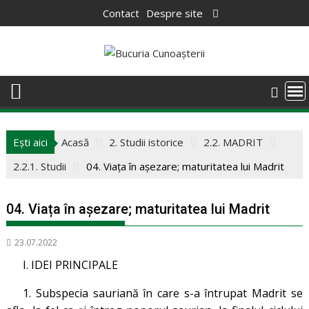
Skip
Contact
Despre site
to
content
Ești aici
Acasă
2. Studii istorice
2.2. MADRIT
2.2.1. Studii
04. Viața în așezare; maturitatea lui Madrit
04. Viața în așezare; maturitatea lui Madrit
23.07.2022
I. IDEI PRINCIPALE
1. Subspecia sauriană în care s-a întrupat Madrit se