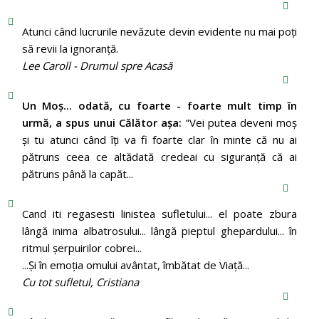
Atunci când lucrurile nevăzute devin evidente nu mai poți
să revii la ignoranță.
Lee Caroll - Drumul spre Acasă
Un Moş... odată, cu foarte - foarte mult timp în
urmă, a spus unui Călător aşa:
"Vei putea deveni moş
şi tu atunci când îţi va fi foarte clar în minte că nu ai
pătruns ceea ce altădată credeai cu siguranţă că ai
pătruns până la capăt...
Cand iti regasesti linistea sufletului... el poate zbura
lângă inima albatrosului... lângă pieptul ghepardului... în
ritmul şerpuirilor cobrei...
...Şi în emoţia omului avântat, îmbătat de Viaţă...
Cu tot sufletul, Cristiana