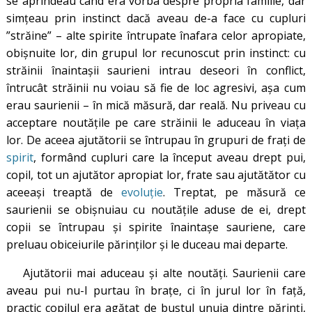
se aprindeau când era vorba despre propria familie, dar
simțeau prin instinct dacă aveau de-a face cu cupluri
”străine” – alte spirite întrupate înafara celor apropiate,
obișnuite lor, din grupul lor recunoscut prin instinct: cu
străinii înaintașii saurieni intrau deseori în conflict,
întrucât străinii nu voiau să fie de loc agresivi, așa cum
erau saurienii – în mică măsură, dar reală. Nu priveau cu
acceptare noutățile pe care străinii le aduceau în viața
lor. De aceea ajutătorii se întrupau în grupuri de frați de
spirit
, formând cupluri care la început aveau drept pui,
copil, tot un ajutător apropiat lor, frate sau ajutătător cu
aceeași treaptă de
evoluție
. Treptat, pe măsură ce
saurienii se obișnuiau cu noutățile aduse de ei, drept
copii se întrupau și spirite înaintașe sauriene, care
preluau obiceiurile părinților și le duceau mai departe.
Ajutătorii mai aduceau și alte noutăți. Saurienii care
aveau pui nu-I purtau în brațe, ci în jurul lor în față,
practic copilul era agățat de bustul unuia dintre părinți,