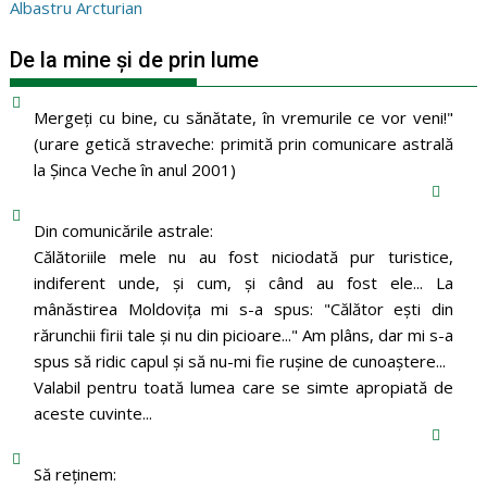
Albastru Arcturian
De la mine și de prin lume
Mergeţi cu bine, cu sănătate, în vremurile ce vor veni!"
(urare getică straveche: primită prin comunicare astrală
la Şinca Veche în anul 2001)
Din comunicările astrale:
Călătoriile mele nu au fost niciodată pur turistice,
indiferent unde, și cum, și când au fost ele... La
mânăstirea Moldoviţa mi s-a spus: "Călător eşti din
rărunchii firii tale şi nu din picioare..." Am plâns, dar mi s-a
spus să ridic capul şi să nu-mi fie ruşine de cunoaştere...
Valabil pentru toată lumea care se simte apropiată de
aceste cuvinte...
Să reținem: