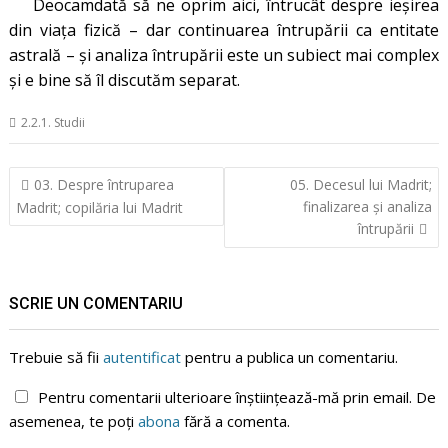
Deocamdată să ne oprim aici, întrucât despre ieșirea
din viața fizică – dar continuarea întrupării ca entitate
astrală – și analiza întrupării este un subiect mai complex
și e bine să îl discutăm separat.
2.2.1. Studii
Navigare
03. Despre întruparea
05. Decesul lui Madrit;
în
finalizarea și analiza
Madrit; copilăria lui Madrit
articole
întrupării
SCRIE UN COMENTARIU
Trebuie să fii
autentificat
pentru a publica un comentariu.
Pentru comentarii ulterioare înștiințează-mă prin email. De
asemenea, te poți
abona
fără a comenta.