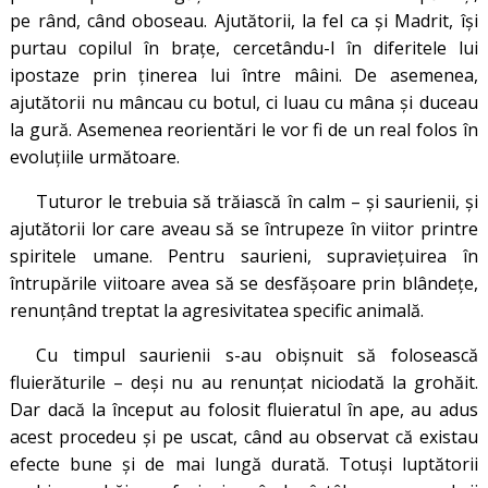
pe rând, când oboseau. Ajutătorii, la fel ca și Madrit, își
purtau copilul în brațe, cercetându-l în diferitele lui
ipostaze prin ținerea lui între mâini. De asemenea,
ajutătorii nu mâncau cu botul, ci luau cu mâna și duceau
la gură. Asemenea reorientări le vor fi de un real folos în
evoluțiile următoare.
Tuturor le trebuia să trăiască în calm – și saurienii, și
ajutătorii lor care aveau să se întrupeze în viitor printre
spiritele umane. Pentru saurieni, supraviețuirea în
întrupările viitoare avea să se desfășoare prin blândețe,
renunțând treptat la agresivitatea specific animală.
Cu timpul saurienii s-au obișnuit să folosească
fluierăturile – deși nu au renunțat niciodată la grohăit.
Dar dacă la început au folosit fluieratul în ape, au adus
acest procedeu și pe uscat, când au observat că existau
efecte bune și de mai lungă durată. Totuși luptătorii