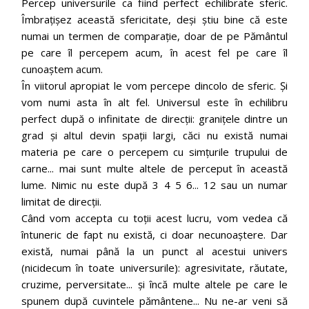
Percep universurile ca fiind perfect echilibrate sferic.
Îmbrațișez această sfericitate, deși știu bine că este
numai un termen de comparație, doar de pe Pământul
pe care îl percepem acum, în acest fel pe care îl
cunoaștem acum.
În viitorul apropiat le vom percepe dincolo de sferic. Și
vom numi asta în alt fel. Universul este în echilibru
perfect după o infinitate de direcții: granițele dintre un
grad și altul devin spații largi, căci nu există numai
materia pe care o percepem cu simțurile trupului de
carne... mai sunt multe altele de perceput în această
lume. Nimic nu este după 3 4 5 6... 12 sau un numar
limitat de direcții.
Când vom accepta cu toții acest lucru, vom vedea că
întuneric de fapt nu există, ci doar necunoaștere. Dar
există, numai până la un punct al acestui univers
(nicidecum în toate universurile): agresivitate, răutate,
cruzime, perversitate... și încă multe altele pe care le
spunem după cuvintele pământene... Nu ne-ar veni să