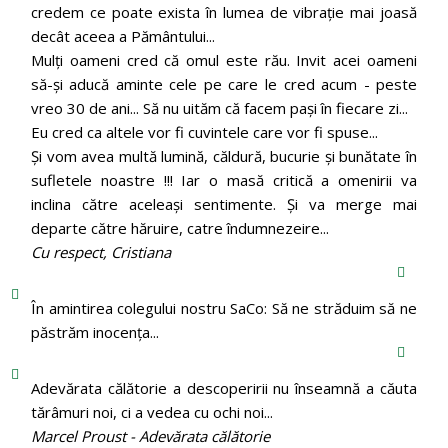
credem ce poate exista în lumea de vibrație mai joasă
decât aceea a Pământului...
Mulți oameni cred că omul este rău. Invit acei oameni
să-și aducă aminte cele pe care le cred acum - peste
vreo 30 de ani... Să nu uităm că facem pași în fiecare zi...
Eu cred ca altele vor fi cuvintele care vor fi spuse...
Și vom avea multă lumină, căldură, bucurie și bunătate în
sufletele noastre !!! Iar o masă critică a omenirii va
inclina către aceleași sentimente. Și va merge mai
departe către hăruire, catre îndumnezeire...
Cu respect, Cristiana
În amintirea colegului nostru SaCo: Să ne străduim să ne
păstrăm inocenţa...
Adevărata călătorie a descoperirii nu înseamnă a căuta
tărâmuri noi, ci a vedea cu ochi noi...
Marcel Proust - Adevărata călătorie