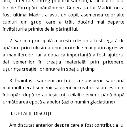
afla, la fel ca și întreg poporul saurian, la finalul ciclului
lor de întrupări pământene. Generația lui Madrit nu a
fost ultima: Madrit a avut un copil, asemenea celorlalte
cupluri din grup, care a trăit ducând mai departe
învățăturile primite de la părinții lui.
2. Sarcina principală a acestui destin a fost legată de
apărare prin folosirea unor procedee mai puțin agresive
a mamiferelor, iar a doua ca importanță a fost ajutorul
dat semenilor în creația materială: prin pricepere,
ușurința creației, orientare în spațiu și timp.
3. Înaintașii saurieni au trăit ca subspecie sauriană
mai mult decât semenii saurieni necreatori și au ieșit din
întrupări după ce au ieșit toți ceilalți semeni: până după
următoarea epocă a apelor (azi o numim glaciațiune).
II. DETALII, DISCUȚII
Am discutat anterior despre care a fost contribuția lui