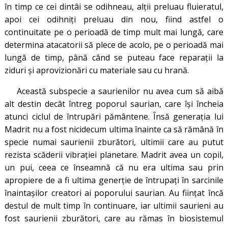
în timp ce cei dintâi se odihneau, alții preluau fluieratul,
apoi cei odihniți preluau din nou, fiind astfel o
continuitate pe o perioadă de timp mult mai lungă, care
determina atacatorii să plece de acolo, pe o perioadă mai
lungă de timp, până când se puteau face reparații la
ziduri și aprovizionări cu materiale sau cu hrană.
Această subspecie a saurienilor nu avea cum să aibă
alt destin decât întreg poporul saurian, care își încheia
atunci ciclul de întrupări pământene. Însă generația lui
Madrit nu a fost nicidecum ultima înainte ca să rămână în
specie numai saurienii zburători, ultimii care au putut
rezista scăderii vibrației planetare. Madrit avea un copil,
un pui, ceea ce înseamnă că nu era ultima sau prin
apropiere de a fi ultima generție de întrupați în sarcinile
înaintașilor creatori ai poporului saurian. Au ființat încă
destul de mult timp în continuare, iar ultimii saurieni au
fost saurienii zburători, care au rămas în biosistemul