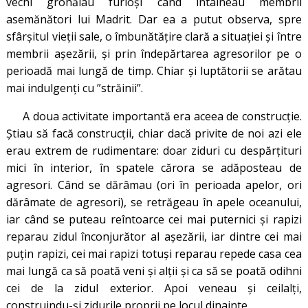
vechi grohăiau furioși când întâlneau membrii
asemănători lui Madrit. Dar ea a putut observa, spre
sfârșitul vieții sale, o îmbunătățire clară a situației și între
membrii așezării, și prin îndepărtarea agresorilor pe o
perioadă mai lungă de timp. Chiar și luptătorii se arătau
mai indulgenți cu ”străinii”.
A doua activitate importantă era aceea de construcție.
Știau să facă construcții, chiar dacă privite de noi azi ele
erau extrem de rudimentare: doar ziduri cu despărțituri
mici în interior, în spatele cărora se adăposteau de
agresori. Când se dărâmau (ori în perioada apelor, ori
dărâmate de agresori), se retrăgeau în apele oceanului,
iar când se puteau reîntoarce cei mai puternici și rapizi
reparau zidul înconjurător al așezării, iar dintre cei mai
puțin rapizi, cei mai rapizi totuși reparau repede casa cea
mai lungă ca să poată veni și alții și ca să se poată odihni
cei de la zidul exterior. Apoi veneau și ceilalți,
construindu-și zidurile proprii pe locul dinainte.