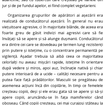
jur și de pe fundul apelor, ei fiind complet vegetarieni.
Organizarea grupurilor de apărători ai așezării era
realizată de conducătorul așezării. În general nu erau
viețuitoare agresive, ci în majoritate blânde, de aceea era
foarte greu de găsit indivizi mai agresivi care să fie
învățați să se apere și să alunge dușmanii. Conducătorul
era dintre cei care se dovedeau pe termen lung rezistenți
prin putere și istețime, cu o concentrare permanentă pe
vigilență. Așadar trebuia să aibă ceea ce majoritatea
celorlalți nu aveau: mișcări rapide, istețime în orientare
după vedere și miros, apoi auz, înclinație nativă și chiar
putere interioară de a ucide – calități necesare pentru a
putea face față prădătorilor. Masculii se pregăteau de
asemenea acțiuni încă din copilărie, în timp ce femelele
creșteau copiii, deși și ele erau gata să se apere și să-și
apere copiii, aruncându-se în fața mamiferelor când
oboseau. Când copiii creșteau, cei mai curajoși stăteau la