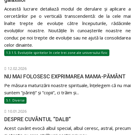
Această lucrare detaliază modul de derulare și aplicare a
cercetărilor pe o verticală transcendentă: de la cele mai
înalte trepte de evoluție către începuturile, rădăcinile
evoluțiilor noastre. Noutățile în cunoașterile noastre ne
conduc pe noi trepte de evoluție sau ne ajută la consolidarea
celor dinainte.
1.3.1.5. Evoluțiile spiritelor în cele trei zone ale universului fizic
12.02.2026
NU MAI FOLOSESC EXPRIMAREA MAMA-PĂMÂNT
Pe măsura maturizării noastre spirituale, înțelegem că nu mai
suntem ”părinți” și ”copii”, ci trăim și...
5.1. Diverse
10.01.2026
DESPRE CUVÂNTUL ”DALB”
Acest cuvânt evocă albul special, albul ceresc, astral, precum