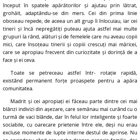
început în spatele apărătorilor și ajutau prin lătrat,
grohăit, adaptându-se din mers. Cei din prima linie
oboseau repede, de aceea un alt grup îi înlocuiau, iar cei
tineri și încă nepregătiți puteau ajuta astfel mai multe
grupuri la rând, alături și de femelele care nu aveau copii
mici, care însoțeau tinerii și copiii crescuți mai măricei,
care se apropiau frecvent din curiozitate și dorință de a
face și ei ceva.
Toate se petreceau astfel într- rotație rapidă,
existând permanent forțe proaspete pentru a apăra
comunitatea.
Madrit și cei apropiați ei făceau parte dintre cei mai
blânzi indivizi din așezare, care semănau mai curând cu o
turmă de vaci blânde, dar în felul lor inteligente și foarte
sociabile, cu oarecare prietenie între ele, deși nu erau
excluse momente de lupte interne destul de aprinse. Nu