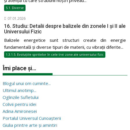
și atenția cu care străbunii noștri priveau...
5.1. Diverse
07.01.2026
16. Studiu: Detalii despre balizele din zonele I și II ale
Universului Fizic
Balizele energetice sunt structuri create din energie
fundamentală și diverse tipuri de materii, cu vibrații diferite...
1.3.1.5. Evoluțiile spiritelor în cele trei zone ale universului fizic
Îmi place și…
Blogul unui om cuminte...
Ultimul anotimp...
Oglinzile Sufletului
Colivii pentru idei
Adina Amironesei
Portalul Universul Cunoașterii
Giulia printre arte și amintiri