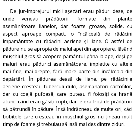
De jur-împrejurul micii așezări erau păduri dese, de
unde veneau prădătorii, formate din plante
asemănătoare lianelor, dar foarte groase, solide, cu
aspect aproape compact, o încâlceală de rădăcini
împământate cu rădăcini aeriene și liane. O astfel de
pădure nu se apropia de malul apei din apropiere, lăsând
mușchiul gros să acopere pământul până la ape, deși pe
maluri erau pădurici asemănătoare, împletite cu altele
mai fine, mai drepte, fără mare parte din încâlceala din
depărtări. În pădurea deasă de liane, pe rădăcinile
aeriene creșteau tuberculi dulci, asemănători cartofilor,
dar cu coajă pufoasă, care puteau fi folosiți ca hrană
atunci când erau găsiți copți, dar le era frică de prădători
să pătrundă în pădure. Însă îndrăzneau de multe ori, căci
bobițele care creșteau în mușchiul gros nu țineau mult
timp de foame și trebuiau să iasă mai des dintre ziduri.