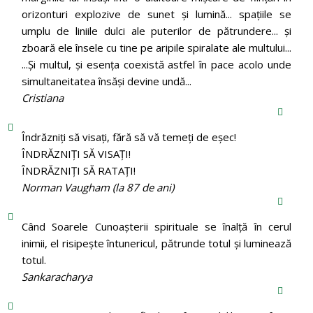
orizonturi explozive de sunet și lumină... spațiile se
umplu de liniile dulci ale puterilor de pătrundere... și
zboară ele însele cu tine pe aripile spiralate ale multului...
...Și multul, și esența coexistă astfel în pace acolo unde
simultaneitatea însăși devine undă...
Cristiana
Îndrăzniţi să visaţi, fără să vă temeţi de eşec!
ÎNDRĂZNIȚI SĂ VISAȚI!
ÎNDRĂZNIȚI SĂ RATAȚI!
Norman Vaugham (la 87 de ani)
Când Soarele Cunoaşterii spirituale se înalţă în cerul
inimii, el risipeşte întunericul, pătrunde totul şi luminează
totul.
Sankaracharya