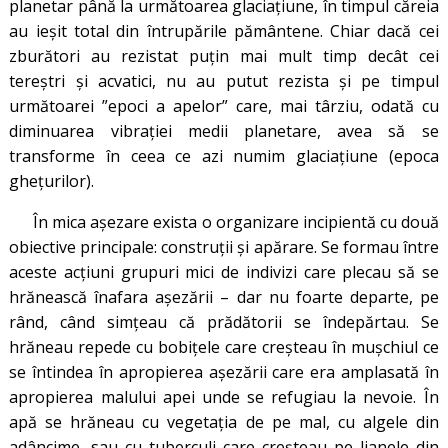
planetar până la următoarea glaciațiune, în timpul căreia
au ieșit total din întrupările pământene. Chiar dacă cei
zburători au rezistat puțin mai mult timp decât cei
tereștri și acvatici, nu au putut rezista și pe timpul
următoarei ”epoci a apelor” care, mai târziu, odată cu
diminuarea vibrației medii planetare, avea să se
transforme în ceea ce azi numim glaciațiune (epoca
ghețurilor).
În mica așezare exista o organizare incipientă cu două
obiective principale: construții și apărare. Se formau între
aceste acțiuni grupuri mici de indivizi care plecau să se
hrănească înafara așezării – dar nu foarte departe, pe
rând, când simțeau că prădătorii se îndepărtau. Se
hrăneau repede cu bobițele care creșteau în mușchiul ce
se întindea în apropierea așezării care era amplasată în
apropierea malului apei unde se refugiau la nevoie. În
apă se hrăneau cu vegetația de pe mal, cu algele din
adâncime, sau cu tuberculi care creșteau pe lianele din