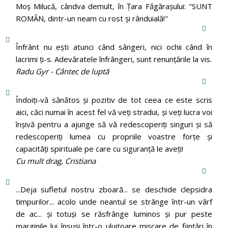
Moș Milucă, cândva demult, în Ţara Făgăraşului: "SUNT
ROMÂN, dintr-un neam cu rost şi rânduială!"
Înfrânt nu ești atunci când sângeri, nici ochii când în
lacrimi ți-s. Adevăratele înfrângeri, sunt renunțările la vis.
Radu Gyr - Cântec de luptă
Îndoiți-vă sănătos și pozitiv de tot ceea ce este scris
aici, căci numai în acest fel vă veți stradui, și veți lucra voi
înșivă pentru a ajunge să vă redescoperiți singuri și să
redescoperiți lumea cu propriile voastre forțe și
capacități spirituale pe care cu siguranță le aveți!
Cu mult drag, Cristiana
...Deja sufletul nostru zboară... se deschide clepsidra
timpurilor... acolo unde neantul se strânge într-un vârf
de ac... și totuși se răsfrânge luminos și pur peste
marginile lui însuși într-o uluitoare mișcare de ființări în