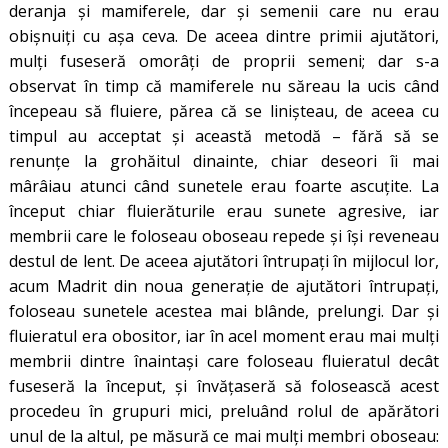
deranja și mamiferele, dar și semenii care nu erau
obișnuiți cu așa ceva. De aceea dintre primii ajutători,
mulți fuseseră omorâți de proprii semeni; dar s-a
observat în timp că mamiferele nu săreau la ucis când
începeau să fluiere, părea că se linișteau, de aceea cu
timpul au acceptat și această metodă – fără să se
renunțe la grohăitul dinainte, chiar deseori îi mai
mârâiau atunci când sunetele erau foarte ascuțite. La
început chiar fluierăturile erau sunete agresive, iar
membrii care le foloseau oboseau repede și își reveneau
destul de lent. De aceea ajutători întrupați în mijlocul lor,
acum Madrit din noua generație de ajutători întrupați,
foloseau sunetele acestea mai blânde, prelungi. Dar și
fluieratul era obositor, iar în acel moment erau mai mulți
membrii dintre înaintași care foloseau fluieratul decât
fuseseră la început, și învățaseră să folosească acest
procedeu în grupuri mici, preluând rolul de apărători
unul de la altul, pe măsură ce mai mulți membri oboseau: