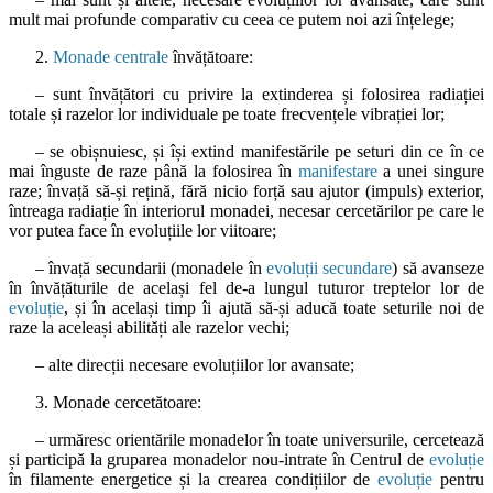
mult mai profunde comparativ cu ceea ce putem noi azi înțelege;
2.
Monade centrale
învățătoare:
– sunt învățători cu privire la extinderea și folosirea radiației
totale și razelor lor individuale pe toate frecvențele vibrației lor;
– se obișnuiesc, și își extind manifestările pe seturi din ce în ce
mai înguste de raze până la folosirea în
manifestare
a unei singure
raze; învață să-și rețină, fără nicio forță sau ajutor (impuls) exterior,
întreaga radiație în interiorul monadei, necesar cercetărilor pe care le
vor putea face în evoluțiile lor viitoare;
– învață secundarii (monadele în
evoluții secundare
) să avanseze
în învățăturile de același fel de-a lungul tuturor treptelor lor de
evoluție
, și în același timp îi ajută să-și aducă toate seturile noi de
raze la aceleași abilități ale razelor vechi;
– alte direcții necesare evoluțiilor lor avansate;
3. Monade cercetătoare:
– urmăresc orientările monadelor în toate universurile, cercetează
și participă la gruparea monadelor nou-intrate în Centrul de
evoluție
în filamente energetice și la crearea condițiilor de
evoluție
pentru