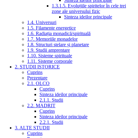
Sinteza ideilor principale
1.3.1.5. Evoluțiile spiritelor în cele trei
zone ale universului fizic
Sinteza ideilor principale
1.4. Universuri
1.5. Filamente energetice
1.6. Radiația monadică/spirituală
1.7. Memoriile monadelor
1.8. Structuri stelare și planetare
1.9. Studii amprentare
1.10. Sisteme spirituale
1.11. Sisteme corporale
2. STUDII ISTORICE
Cuprins
Prezentare
2.1. OLCO
Cuprins
Sinteza ideilor principale
2.1.1. Studii
2.2. MADRIT
Cuprins
Sinteza ideilor principale
2.2.1. Studii
3. ALTE STUDII
Cuprins