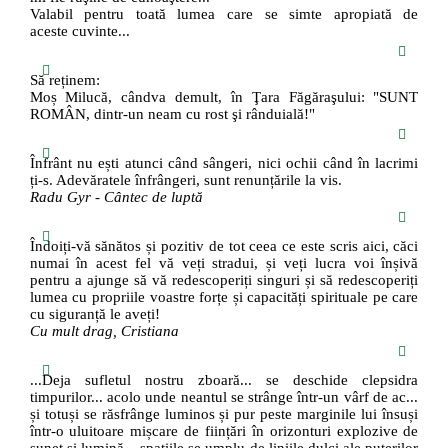
Valabil pentru toată lumea care se simte apropiată de
aceste cuvinte...
Să reținem:
Moș Milucă, cândva demult, în Ţara Făgăraşului: "SUNT
ROMÂN, dintr-un neam cu rost şi rânduială!"
Înfrânt nu ești atunci când sângeri, nici ochii când în lacrimi
ți-s. Adevăratele înfrângeri, sunt renunțările la vis.
Radu Gyr - Cântec de luptă
Îndoiți-vă sănătos și pozitiv de tot ceea ce este scris aici, căci
numai în acest fel vă veți stradui, și veți lucra voi înșivă
pentru a ajunge să vă redescoperiți singuri și să redescoperiți
lumea cu propriile voastre forțe și capacități spirituale pe care
cu siguranță le aveți!
Cu mult drag, Cristiana
...Deja sufletul nostru zboară... se deschide clepsidra
timpurilor... acolo unde neantul se strânge într-un vârf de ac...
și totuși se răsfrânge luminos și pur peste marginile lui însuși
într-o uluitoare mișcare de ființări în orizonturi explozive de