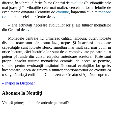
diferite, în vibrații diferite în tot Centrul de
evoluție
(în vibrațiile cele
mai joase și în vibrațiile cele mai înalte), cercetând toate felurile de
evenimente dinafara Centrului de
evoluție
, împreună cu alte
monade
centrale
din celelalte Centre de
evoluție
;
– alte activități necesare evoluțiilor lor și ale tuturor monadelor
din Centrul de
evoluție
.
Monadele centrale nu urmăresc calități, scopuri, puteri folosite
distinct: toate sunt părți, sunt faze, trepte. Și în același timp toate
capacitățile sunt folosite sferic, simultan mai mult sau mai puțin în
orice lucrare, căci lucrările lor sunt de o complexitate pe care nu o
putem pătrunde din cursul etapelor anterioare acestora. Toate sunt
proprii absolut tuturor monadelor centrale, de aceea se permite,
sintetic pentru evoluanții neștiutori în cursul evoluțiilor lor grele,
începătoare, ideea de sinteză a tuturor coordonatorilor de evoluții ca
o singură uriașă entitate – Dumnezeu ca Creator și Ajutător suprem.
« Înapoi la Dicționar
Abonare la Noutăți
Vrei să primești ultimele articole pe email?