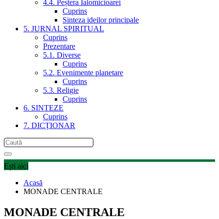
4.4. Peștera Ialomicioarei
Cuprins
Sinteza ideilor principale
5. JURNAL SPIRITUAL
Cuprins
Prezentare
5.1. Diverse
Cuprins
5.2. Evenimente planetare
Cuprins
5.3. Religie
Cuprins
6. SINTEZE
Cuprins
7. DICȚIONAR
Ești aici
Acasă
MONADE CENTRALE
MONADE CENTRALE