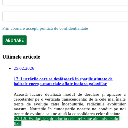
Prin abonare accepți politica de confidențialitate
Ultimele articole
25.02.2026
17. Lucrările care se desfășoară în spațiile ajutate de
balizele energo-materiale aflate înafara galaxiilor
Această lucrare detaliază modul de derulare și aplicare a
cercetărilor pe o verticală transcendentă: de la cele mai înalte
trepte de evoluție către începuturile, rădăcinile evoluțiilor
noastre. Noutățile în cunoașterile noastre ne conduc pe noi
trepte de evoluție sau ne ajută la consolidarea celor dinainte.
1.3.1.5. Evoluțiile spiritelor în cele trei zone ale universului
fizic