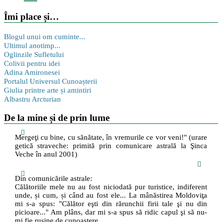
Îmi place și…
Blogul unui om cuminte...
Ultimul anotimp...
Oglinzile Sufletului
Colivii pentru idei
Adina Amironesei
Portalul Universul Cunoașterii
Giulia printre arte și amintiri
Albastru Arcturian
De la mine și de prin lume
Mergeţi cu bine, cu sănătate, în vremurile ce vor veni!" (urare
getică straveche: primită prin comunicare astrală la Şinca
Veche în anul 2001)
Din comunicările astrale:
Călătoriile mele nu au fost niciodată pur turistice, indiferent
unde, și cum, și când au fost ele... La mânăstirea Moldoviţa
mi s-a spus: "Călător eşti din rărunchii firii tale şi nu din
picioare..." Am plâns, dar mi s-a spus să ridic capul şi să nu-
mi fie ruşine de cunoaştere...