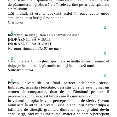
sunet și lumină... spațiile se umplu de liniile dulci ale puterilor
de pătrundere... și zboară ele însele cu tine pe aripile spiralate
ale multului...
...Și multul, și esența coexistă astfel în pace acolo unde
simultaneitatea însăși devine undă...
Cristiana
Îndrăzniţi să visaţi, fără să vă temeţi de eşec!
ÎNDRĂZNIȚI SĂ VISAȚI!
ÎNDRĂZNIȚI SĂ RATAȚI!
Norman Vaugham (la 87 de ani)
Când Soarele Cunoaşterii spirituale se înalţă în cerul inimii, el
risipeşte întunericul, pătrunde totul şi luminează totul.
Sankaracharya
Percep universurile ca fiind perfect echilibrate sferic.
Îmbrațișez această sfericitate, deși știu bine că este numai un
termen de comparație, doar de pe Pământul pe care îl
percepem acum, în acest fel pe care îl cunoaștem acum.
În viitorul apropiat le vom percepe dincolo de sferic. Și vom
numi asta în alt fel. Universul este în echilibru perfect după o
infinitate de direcții: granițele dintre un grad și altul devin
spații largi, căci nu există numai materia pe care o percepem