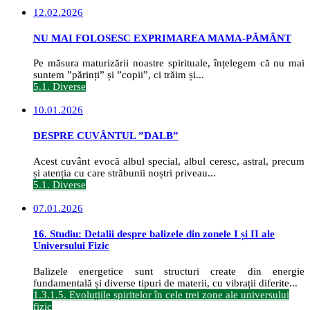
12.02.2026
NU MAI FOLOSESC EXPRIMAREA MAMA-PĂMÂNT
Pe măsura maturizării noastre spirituale, înțelegem că nu mai
suntem ”părinți” și ”copii”, ci trăim și...
5.1. Diverse
10.01.2026
DESPRE CUVÂNTUL ”DALB”
Acest cuvânt evocă albul special, albul ceresc, astral, precum
și atenția cu care străbunii noștri priveau...
5.1. Diverse
07.01.2026
16. Studiu: Detalii despre balizele din zonele I și II ale
Universului Fizic
Balizele energetice sunt structuri create din energie
fundamentală și diverse tipuri de materii, cu vibrații diferite...
1.3.1.5. Evoluțiile spiritelor în cele trei zone ale universului
fizic