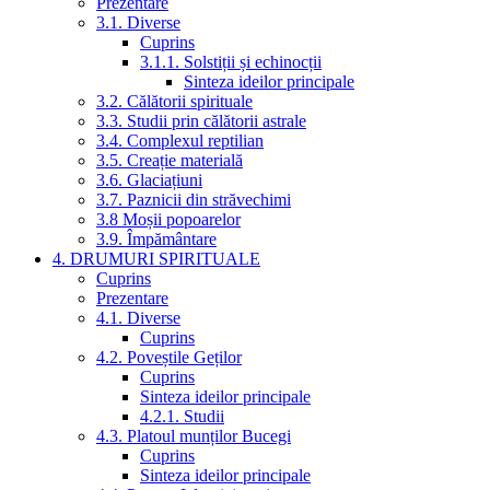
Prezentare
3.1. Diverse
Cuprins
3.1.1. Solstiții și echinocții
Sinteza ideilor principale
3.2. Călătorii spirituale
3.3. Studii prin călătorii astrale
3.4. Complexul reptilian
3.5. Creație materială
3.6. Glaciațiuni
3.7. Paznicii din străvechimi
3.8 Moșii popoarelor
3.9. Împământare
4. DRUMURI SPIRITUALE
Cuprins
Prezentare
4.1. Diverse
Cuprins
4.2. Poveștile Geților
Cuprins
Sinteza ideilor principale
4.2.1. Studii
4.3. Platoul munților Bucegi
Cuprins
Sinteza ideilor principale