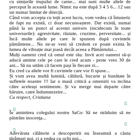
cu simțurile trupului de carne... mai sunt multe altele de
perceput în această lume. Nimic nu este după 3 4 5 6... 12 sau
un numar limitat de direcții.
Când vom accepta cu toții acest lucru, vom vedea că întuneric
de fapt nu există, ci doar necunoaștere. Dar există, numai
până la un punct al acestui univers (nicidecum în toate
universurile): agresivitate, răutate, cruzime, perversitate... și
încă multe altele pe care le spunem după cuvintele
pământene... Nu ne-ar veni să credem ce poate exista în
lumea de vibrație mai joasă decât aceea a Pământului...
Mulți oameni cred că omul este rău. Invit acei oameni să-și
aducă aminte cele pe care le cred acum - peste vreo 30 de
ani... Să nu uităm că facem pași în fiecare zi...
Eu cred ca altele vor fi cuvintele care vor fi spuse...
Și vom avea multă lumină, căldură, bucurie și bunătate în
sufletele noastre !!! Iar o masă critică a omenirii va inclina
către aceleași sentimente. Și va merge mai departe către
hăruire, catre îndumnezeire...
Cu respect, Cristiana
În amintirea colegului nostru SaCo: Să ne străduim să ne
păstrăm inocenţa...
Adevărata călătorie a descoperirii nu înseamnă a căuta
tărâmuri noi, ci a vedea cu ochi noi...