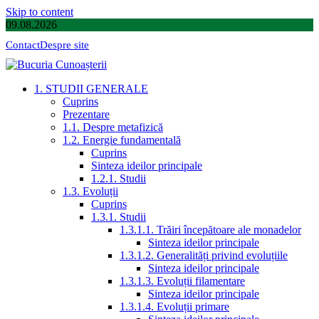
Skip to content
09.08.2026
Contact
Despre site
1. STUDII GENERALE
Cuprins
Prezentare
1.1. Despre metafizică
1.2. Energie fundamentală
Cuprins
Sinteza ideilor principale
1.2.1. Studii
1.3. Evoluții
Cuprins
1.3.1. Studii
1.3.1.1. Trăiri începătoare ale monadelor
Sinteza ideilor principale
1.3.1.2. Generalități privind evoluțiile
Sinteza ideilor principale
1.3.1.3. Evoluții filamentare
Sinteza ideilor principale
1.3.1.4. Evoluții primare