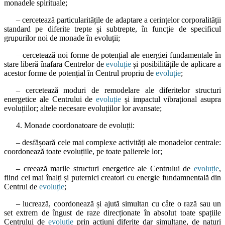
monadele spirituale;
– cercetează particularitățile de adaptare a cerințelor corporalității
standard pe diferite trepte și subtrepte, în funcție de specificul
grupurilor noi de monade în evoluții;
– cercetează noi forme de potențial ale energiei fundamentale în
stare liberă înafara Centrelor de
evoluție
și posibilitățile de aplicare a
acestor forme de potențial în Centrul propriu de
evoluție
;
– cercetează moduri de remodelare ale diferitelor structuri
energetice ale Centrului de
evoluție
și impactul vibrațional asupra
evoluțiilor; altele necesare evoluțiilor lor avansate;
4. Monade coordonatoare de evoluții:
– desfășoară cele mai complexe activități ale monadelor centrale:
coordonează toate evoluțiile, pe toate palierele lor;
– creează marile structuri energetice ale Centrului de
evoluție
,
fiind cei mai înalți și puternici creatori cu energie fundamnentală din
Centrul de
evoluție
;
– lucrează, coordonează și ajută simultan cu câte o rază sau un
set extrem de îngust de raze direcționate în absolut toate spațiile
Centrului de
evoluție
prin acțiuni diferite dar simultane, de naturi