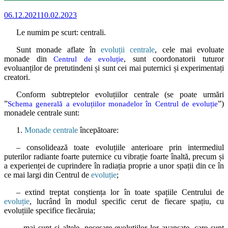
06.12.2021
10.02.2023
Le numim pe scurt: centrali.
Sunt monade aflate în
evoluții centrale
, cele mai evoluate
monade din
, sunt coordonatorii tuturor
Centrul de evoluție
evoluanților de pretutindeni și sunt cei mai puternici și experimentați
creatori.
Conform subtreptelor evoluțiilor centrale (se poate urmări
”
”)
Schema generală a evoluțiilor monadelor în Centrul de evoluție
monadele centrale sunt:
1.
Monade centrale
începătoare:
– consolidează toate evoluțiile anterioare prin intermediul
puterilor radiante foarte puternice cu vibrație foarte înaltă, precum și
a experienței de cuprindere în radiația proprie a unor spații din ce în
ce mai largi din Centrul de
evoluție
;
– extind treptat conștiența lor în toate spațiile Centrului de
evoluție
, lucrând în modul specific cerut de fiecare spațiu, cu
evoluțiile specifice fiecăruia;
– mai sunt și altele, necesare evoluțiilor lor avansate, care sunt