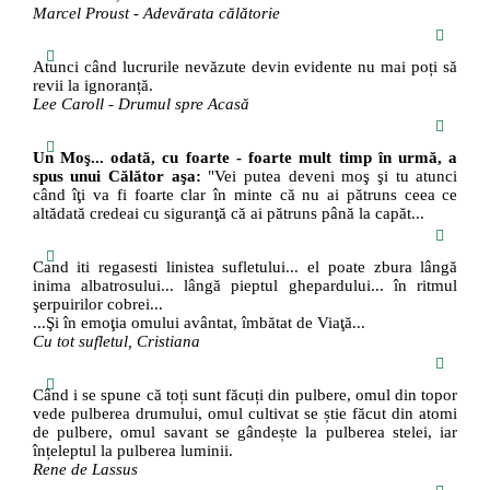
Marcel Proust - Adevărata călătorie
Atunci când lucrurile nevăzute devin evidente nu mai poți să
revii la ignoranță.
Lee Caroll - Drumul spre Acasă
Un Moş... odată, cu foarte - foarte mult timp în urmă, a
spus unui Călător aşa:
"Vei putea deveni moş şi tu atunci
când îţi va fi foarte clar în minte că nu ai pătruns ceea ce
altădată credeai cu siguranţă că ai pătruns până la capăt...
Cand iti regasesti linistea sufletului... el poate zbura lângă
inima albatrosului... lângă pieptul ghepardului... în ritmul
şerpuirilor cobrei...
...Şi în emoţia omului avântat, îmbătat de Viaţă...
Cu tot sufletul, Cristiana
Când i se spune că toți sunt făcuți din pulbere, omul din topor
vede pulberea drumului, omul cultivat se știe făcut din atomi
de pulbere, omul savant se gândește la pulberea stelei, iar
înțeleptul la pulberea luminii.
Rene de Lassus