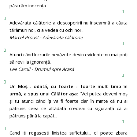
păstrăm inocenţa...
Adevărata călătorie a descoperirii nu înseamnă a căuta
tărâmuri noi, ci a vedea cu ochi noi...
Marcel Proust - Adevărata călătorie
Atunci când lucrurile nevăzute devin evidente nu mai poți
să revii la ignoranță.
Lee Caroll - Drumul spre Acasă
Un Moş... odată, cu foarte - foarte mult timp în
urmă, a spus unui Călător aşa:
"Vei putea deveni moş
şi tu atunci când îţi va fi foarte clar în minte că nu ai
pătruns ceea ce altădată credeai cu siguranţă că ai
pătruns până la capăt...
Cand iti regasesti linistea sufletului... el poate zbura