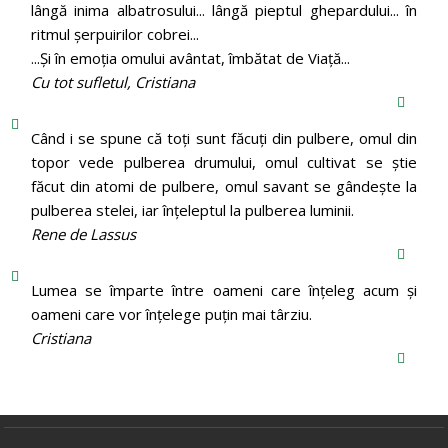
lângă inima albatrosului... lângă pieptul ghepardului... în
ritmul şerpuirilor cobrei...
...Şi în emoţia omului avântat, îmbătat de Viaţă...
Cu tot sufletul, Cristiana
Când i se spune că toți sunt făcuți din pulbere, omul din
topor vede pulberea drumului, omul cultivat se știe
făcut din atomi de pulbere, omul savant se gândește la
pulberea stelei, iar înțeleptul la pulberea luminii.
Rene de Lassus
Lumea se împarte între oameni care înțeleg acum și
oameni care vor înțelege puțin mai târziu.
Cristiana