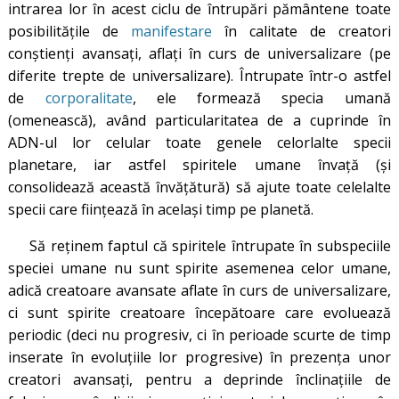
intrarea lor în acest ciclu de întrupări pământene toate
posibilitățile de
manifestare
în calitate de creatori
conștienți avansați, aflați în curs de universalizare (pe
diferite trepte de universalizare). Întrupate într-o astfel
de
corporalitate
, ele formează specia umană
(omenească), având particularitatea de a cuprinde în
ADN-ul lor celular toate genele celorlalte specii
planetare, iar astfel spiritele umane învață (și
consolidează această învățătură) să ajute toate celelalte
specii care ființează în același timp pe planetă.
Să reținem faptul că spiritele întrupate în subspeciile
speciei umane nu sunt spirite asemenea celor umane,
adică creatoare avansate aflate în curs de universalizare,
ci sunt spirite creatoare începătoare care evoluează
periodic (deci nu progresiv, ci în perioade scurte de timp
inserate în evoluțiile lor progresive) în prezența unor
creatori avansați, pentru a deprinde înclinațiile de