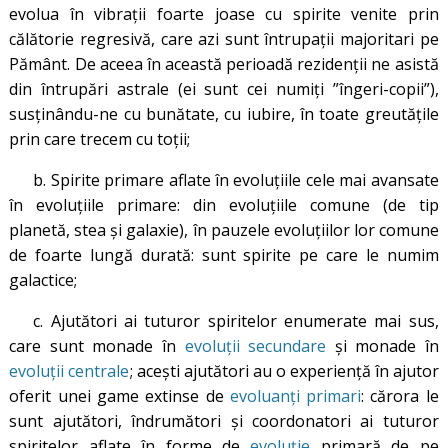
evolua în vibrații foarte joase cu spirite venite prin
călătorie regresivă, care azi sunt întrupații majoritari pe
Pământ. De aceea în această perioadă rezidenții ne asistă
din întrupări astrale (ei sunt cei numiți ”îngeri-copii”),
susținându-ne cu bunătate, cu iubire, în toate greutățile
prin care trecem cu toții;
b. Spirite primare aflate în evoluțiile cele mai avansate
în evoluțiile primare: din evoluțiile comune (de tip
planetă, stea și galaxie), în pauzele evoluțiilor lor comune
de foarte lungă durată: sunt spirite pe care le numim
galactice;
c. Ajutători ai tuturor spiritelor enumerate mai sus,
care sunt monade în
evoluții secundare
și monade în
evoluții centrale
; acești ajutători au o experiență în ajutor
oferit unei game extinse de
evoluanți primari
: cărora le
sunt ajutători, îndrumători și coordonatori ai tuturor
spiritelor aflate în forme de
evoluție
primară de pe