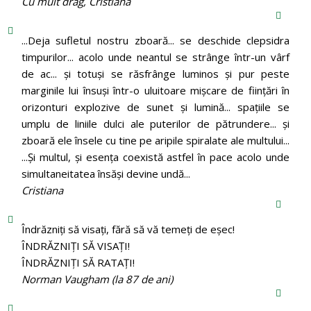
Cu mult drag, Cristiana
...Deja sufletul nostru zboară... se deschide clepsidra
timpurilor... acolo unde neantul se strânge într-un vârf
de ac... și totuși se răsfrânge luminos și pur peste
marginile lui însuși într-o uluitoare mișcare de ființări în
orizonturi explozive de sunet și lumină... spațiile se
umplu de liniile dulci ale puterilor de pătrundere... și
zboară ele însele cu tine pe aripile spiralate ale multului...
...Și multul, și esența coexistă astfel în pace acolo unde
simultaneitatea însăși devine undă...
Cristiana
Îndrăzniţi să visaţi, fără să vă temeţi de eşec!
ÎNDRĂZNIȚI SĂ VISAȚI!
ÎNDRĂZNIȚI SĂ RATAȚI!
Norman Vaugham (la 87 de ani)