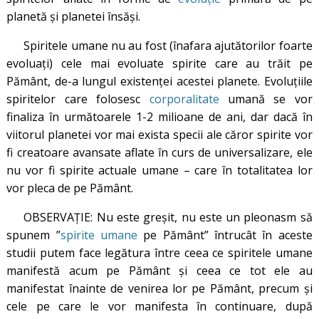
planetă și planetei însăși.
Spiritele umane nu au fost (înafara ajutătorilor foarte
evoluați) cele mai evoluate spirite care au trăit pe
Pământ, de-a lungul existenței acestei planete. Evoluțiile
spiritelor care folosesc
corporalitate
umană se vor
finaliza în următoarele 1-2 milioane de ani, dar dacă în
viitorul planetei vor mai exista specii ale căror spirite vor
fi creatoare avansate aflate în curs de universalizare, ele
nu vor fi spirite actuale umane – care în totalitatea lor
vor pleca de pe Pământ.
OBSERVAȚIE: Nu este greșit, nu este un pleonasm să
spunem ”
spirite umane
pe Pământ” întrucât în aceste
studii putem face legătura între ceea ce spiritele umane
manifestă acum pe Pământ și ceea ce tot ele au
manifestat înainte de venirea lor pe Pământ, precum și
cele pe care le vor manifesta în continuare, după