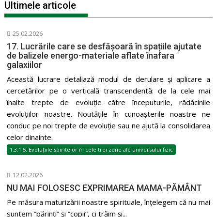
Ultimele articole
25.02.2026
17. Lucrările care se desfășoară în spațiile ajutate
de balizele energo-materiale aflate înafara
galaxiilor
Această lucrare detaliază modul de derulare și aplicare a
cercetărilor pe o verticală transcendentă: de la cele mai
înalte trepte de evoluție către începuturile, rădăcinile
evoluțiilor noastre. Noutățile în cunoașterile noastre ne
conduc pe noi trepte de evoluție sau ne ajută la consolidarea
celor dinainte.
1.3.1.5. Evoluțiile spiritelor în cele trei zone ale universului fizic
12.02.2026
NU MAI FOLOSESC EXPRIMAREA MAMA-PĂMÂNT
Pe măsura maturizării noastre spirituale, înțelegem că nu mai
suntem ”părinți” și ”copii”, ci trăim și...