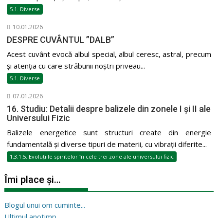
5.1. Diverse
10.01.2026
DESPRE CUVÂNTUL ”DALB”
Acest cuvânt evocă albul special, albul ceresc, astral, precum
și atenția cu care străbunii noștri priveau...
5.1. Diverse
07.01.2026
16. Studiu: Detalii despre balizele din zonele I și II ale
Universului Fizic
Balizele energetice sunt structuri create din energie
fundamentală și diverse tipuri de materii, cu vibrații diferite...
1.3.1.5. Evoluțiile spiritelor în cele trei zone ale universului fizic
Îmi place și…
Blogul unui om cuminte...
Ultimul anotimp...