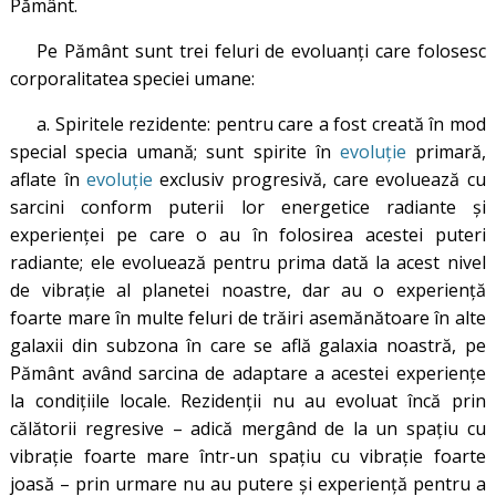
Pământ.
Pe Pământ sunt trei feluri de evoluanți care folosesc
corporalitatea speciei umane:
a. Spiritele rezidente: pentru care a fost creată în mod
special specia umană; sunt spirite în
evoluție
primară,
aflate în
evoluție
exclusiv progresivă, care evoluează cu
sarcini conform puterii lor energetice radiante și
experienței pe care o au în folosirea acestei puteri
radiante; ele evoluează pentru prima dată la acest nivel
de vibrație al planetei noastre, dar au o experiență
foarte mare în multe feluri de trăiri asemănătoare în alte
galaxii din subzona în care se află galaxia noastră, pe
Pământ având sarcina de adaptare a acestei experiențe
la condițiile locale. Rezidenții nu au evoluat încă prin
călătorii regresive – adică mergând de la un spațiu cu
vibrație foarte mare într-un spațiu cu vibrație foarte
joasă – prin urmare nu au putere și experiență pentru a