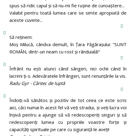
spus să ridic capul şi să nu-mi fie ruşine de cunoaştere...
Valabil pentru toată lumea care se simte apropiată de
aceste cuvinte...
Să reținem:
Moș Milucă, cândva demult, în Ţara Făgăraşului: "SUNT
ROMÂN, dintr-un neam cu rost şi rânduială!"
Înfrânt nu ești atunci când sângeri, nici ochii când în
lacrimi ți-s. Adevăratele înfrângeri, sunt renunțările la vis.
Radu Gyr - Cântec de luptă
Îndoiți-vă sănătos și pozitiv de tot ceea ce este scris
aici, căci numai în acest fel vă veți stradui, și veți lucra voi
înșivă pentru a ajunge să vă redescoperiți singuri și să
redescoperiți lumea cu propriile voastre forțe și
capacități spirituale pe care cu siguranță le aveți!