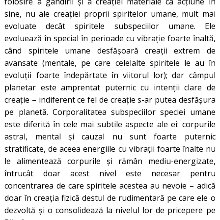
folosire a gândirii și a creației materiale ca acțiune în
sine, nu ale creației proprii spiritelor umane, mult mai
evoluate decât spiritele subspeciilor umane. Ele
evoluează în special în perioade cu vibrație foarte înaltă,
când spiritele umane desfășoară creații extrem de
avansate (mentale, pe care celelalte spiritele le au în
evoluții foarte îndepărtate în viitorul lor); dar câmpul
planetar este amprentat puternic cu intenții clare de
creație – indiferent ce fel de creație s-ar putea desfășura
pe planetă. Corporalitatea subspeciilor speciei umane
este diferită în cele mai subtile aspecte ale ei: corpurile
astral, mental și cauzal nu sunt foarte puternic
stratificate, de aceea energiile cu vibrații foarte înalte nu
le alimentează corpurile și rămân mediu-energizate,
întrucât doar acest nivel este necesar pentru
concentrarea de care spiritele acestea au nevoie – adică
doar în creația fizică destul de rudimentară pe care ele o
dezvoltă și o consolidează la nivelul lor de pricepere pe