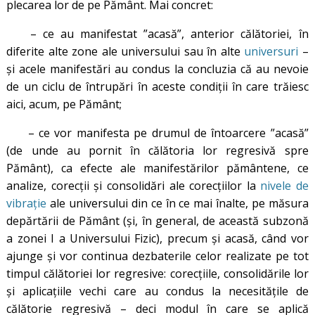
plecarea lor de pe Pământ. Mai concret:
– ce au manifestat ”acasă”, anterior călătoriei, în
diferite alte zone ale universului sau în alte
universuri
–
și acele manifestări au condus la concluzia că au nevoie
de un ciclu de întrupări în aceste condiții în care trăiesc
aici, acum, pe Pământ;
– ce vor manifesta pe drumul de întoarcere ”acasă”
(de unde au pornit în călătoria lor regresivă spre
Pământ), ca efecte ale manifestărilor pământene, ce
analize, corecții și consolidări ale corecțiilor la
nivele de
vibrație
ale universului din ce în ce mai înalte, pe măsura
depărtării de Pământ (și, în general, de această subzonă
a zonei I a Universului Fizic), precum și acasă, când vor
ajunge și vor continua dezbaterile celor realizate pe tot
timpul călătoriei lor regresive: corecțiile, consolidările lor
și aplicațiile vechi care au condus la necesitățile de
călătorie regresivă – deci modul în care se aplică