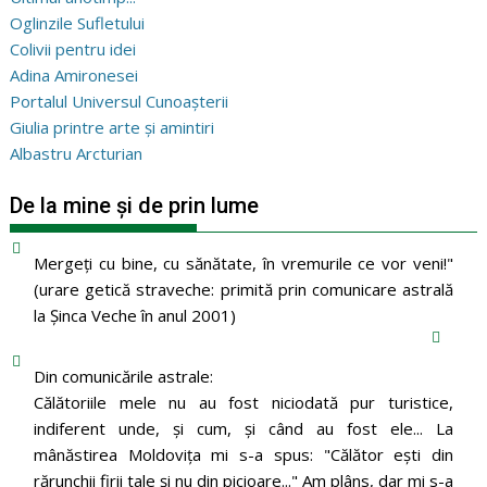
Oglinzile Sufletului
Colivii pentru idei
Adina Amironesei
Portalul Universul Cunoașterii
Giulia printre arte și amintiri
Albastru Arcturian
De la mine și de prin lume
Mergeţi cu bine, cu sănătate, în vremurile ce vor veni!"
(urare getică straveche: primită prin comunicare astrală
la Şinca Veche în anul 2001)
Din comunicările astrale:
Călătoriile mele nu au fost niciodată pur turistice,
indiferent unde, și cum, și când au fost ele... La
mânăstirea Moldoviţa mi s-a spus: "Călător eşti din
rărunchii firii tale şi nu din picioare..." Am plâns, dar mi s-a