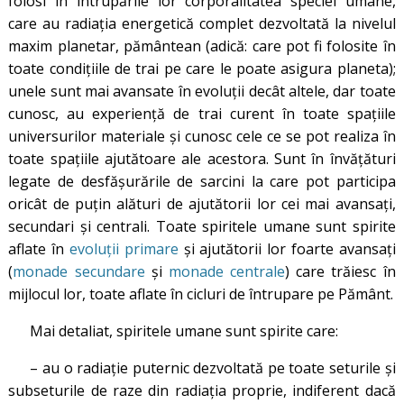
folosi în întrupările lor corporalitatea speciei umane,
care au radiația energetică complet dezvoltată la nivelul
maxim planetar, pământean (adică: care pot fi folosite în
toate condițiile de trai pe care le poate asigura planeta);
unele sunt mai avansate în evoluții decât altele, dar toate
cunosc, au experiență de trai curent în toate spațiile
universurilor materiale și cunosc cele ce se pot realiza în
toate spațiile ajutătoare ale acestora. Sunt în învățături
legate de desfășurările de sarcini la care pot participa
oricât de puțin alături de ajutătorii lor cei mai avansați,
secundari și centrali. Toate spiritele umane sunt spirite
aflate în
evoluții primare
și ajutătorii lor foarte avansați
(
monade secundare
și
monade centrale
) care trăiesc în
mijlocul lor, toate aflate în cicluri de întrupare pe Pământ.
Mai detaliat, spiritele umane sunt spirite care:
– au o radiație puternic dezvoltată pe toate seturile și
subseturile de raze din radiația proprie, indiferent dacă