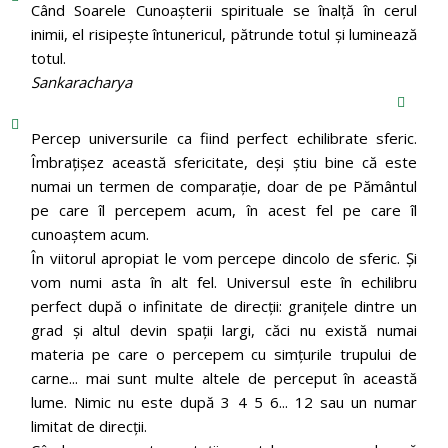
Când Soarele Cunoaşterii spirituale se înalţă în cerul
inimii, el risipeşte întunericul, pătrunde totul şi luminează
totul.
Sankaracharya
Percep universurile ca fiind perfect echilibrate sferic.
Îmbrațișez această sfericitate, deși știu bine că este
numai un termen de comparație, doar de pe Pământul
pe care îl percepem acum, în acest fel pe care îl
cunoaștem acum.
În viitorul apropiat le vom percepe dincolo de sferic. Și
vom numi asta în alt fel. Universul este în echilibru
perfect după o infinitate de direcții: granițele dintre un
grad și altul devin spații largi, căci nu există numai
materia pe care o percepem cu simțurile trupului de
carne... mai sunt multe altele de perceput în această
lume. Nimic nu este după 3 4 5 6... 12 sau un numar
limitat de direcții.