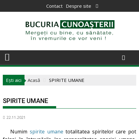
Skip
Contact
Despre site
to
content
Ești aici
Acasă
SPIRITE UMANE
SPIRITE UMANE
22.11.2021
Numim
spirite umane
totalitatea spiritelor care pot