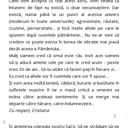
Când vom accepta cu toții acest lucru, vom vedea că
întuneric de fapt nu există, ci doar necunoaștere. Dar
există, numai până la un punct al acestui univers
(nicidecum în toate universurile): agresivitate, răutate,
cruzime, perversitate... și încă multe altele pe care le
spunem după cuvintele pământene... Nu ne-ar veni să
credem ce poate exista în lumea de vibrație mai joasă
decât aceea a Pământului...
Mulți oameni cred că omul este rău. Invit acei oameni
să-și aducă aminte cele pe care le cred acum - peste
vreo 30 de ani... Să nu uităm că facem pași în fiecare zi...
Eu cred ca altele vor fi cuvintele care vor fi spuse...
Și vom avea multă lumină, căldură, bucurie și bunătate în
sufletele noastre !!! Iar o masă critică a omenirii va
inclina către aceleași sentimente. Și va merge mai
departe către hăruire, catre îndumnezeire...
Cu respect, Cristiana
În amintirea colegului nostru SaCo: Să ne străduim să ne