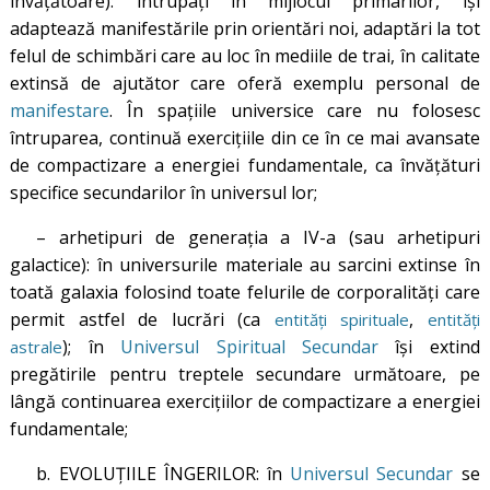
învățătoare): întrupați în mijlocul primarilor, își
adaptează manifestările prin orientări noi, adaptări la tot
felul de schimbări care au loc în mediile de trai, în calitate
extinsă de ajutător care oferă exemplu personal de
manifestare
. În spațiile universice care nu folosesc
întruparea, continuă exercițiile din ce în ce mai avansate
de compactizare a energiei fundamentale, ca învățături
specifice secundarilor în universul lor;
– arhetipuri de generația a IV-a (sau arhetipuri
galactice): în universurile materiale au sarcini extinse în
toată galaxia folosind toate felurile de corporalități care
permit astfel de lucrări (ca
,
entități spirituale
entități
); în
Universul Spiritual Secundar
își extind
astrale
pregătirile pentru treptele secundare următoare, pe
lângă continuarea exercițiilor de compactizare a energiei
fundamentale;
b. EVOLUȚIILE ÎNGERILOR: în
Universul Secundar
se