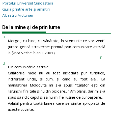
Portalul Universul Cunoașterii
Giulia printre arte și amintiri
Albastru Arcturian
De la mine și de prin lume
Mergeţi cu bine, cu sănătate, în vremurile ce vor veni!"
(urare getică straveche: primită prin comunicare astrală
la Şinca Veche în anul 2001)
Din comunicările astrale:
Călătoriile mele nu au fost niciodată pur turistice,
indiferent unde, și cum, și când au fost ele... La
mânăstirea Moldoviţa mi s-a spus: "Călător eşti din
rărunchii firii tale şi nu din picioare..." Am plâns, dar mi s-a
spus să ridic capul şi să nu-mi fie ruşine de cunoaştere...
Valabil pentru toată lumea care se simte apropiată de
aceste cuvinte...