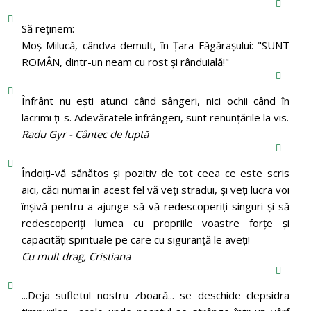
Să reținem:
Moș Milucă, cândva demult, în Ţara Făgăraşului: "SUNT
ROMÂN, dintr-un neam cu rost şi rânduială!"
Înfrânt nu ești atunci când sângeri, nici ochii când în
lacrimi ți-s. Adevăratele înfrângeri, sunt renunțările la vis.
Radu Gyr - Cântec de luptă
Îndoiți-vă sănătos și pozitiv de tot ceea ce este scris
aici, căci numai în acest fel vă veți stradui, și veți lucra voi
înșivă pentru a ajunge să vă redescoperiți singuri și să
redescoperiți lumea cu propriile voastre forțe și
capacități spirituale pe care cu siguranță le aveți!
Cu mult drag, Cristiana
...Deja sufletul nostru zboară... se deschide clepsidra