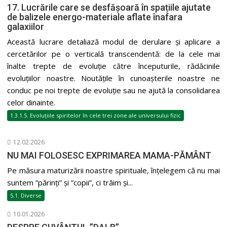
17. Lucrările care se desfășoară în spațiile ajutate
de balizele energo-materiale aflate înafara
galaxiilor
Această lucrare detaliază modul de derulare și aplicare a
cercetărilor pe o verticală transcendentă: de la cele mai
înalte trepte de evoluție către începuturile, rădăcinile
evoluțiilor noastre. Noutățile în cunoașterile noastre ne
conduc pe noi trepte de evoluție sau ne ajută la consolidarea
celor dinainte.
1.3.1.5. Evoluțiile spiritelor în cele trei zone ale universului fizic
12.02.2026
NU MAI FOLOSESC EXPRIMAREA MAMA-PĂMÂNT
Pe măsura maturizării noastre spirituale, înțelegem că nu mai
suntem ”părinți” și ”copii”, ci trăim și...
5.1. Diverse
10.01.2026