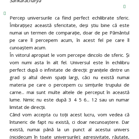
Sankaracharya
Percep universurile ca fiind perfect echilibrate sferic.
Îmbrațișez această sfericitate, deși știu bine că este
numai un termen de comparație, doar de pe Pământul
pe care îl percepem acum, în acest fel pe care îl
cunoaștem acum.
În viitorul apropiat le vom percepe dincolo de sferic. Și
vom numi asta în alt fel. Universul este în echilibru
perfect după o infinitate de direcții: granițele dintre un
grad și altul devin spații largi, căci nu există numai
materia pe care o percepem cu simțurile trupului de
carne... mai sunt multe altele de perceput în această
lume. Nimic nu este după 3 4 5 6... 12 sau un numar
limitat de direcții.
Când vom accepta cu toții acest lucru, vom vedea că
întuneric de fapt nu există, ci doar necunoaștere. Dar
există, numai până la un punct al acestui univers
(nicidecum în toate universurile): agresivitate, răutate,