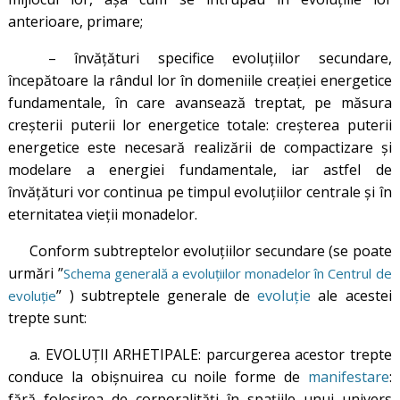
anterioare, primare;
– învățături specifice evoluțiilor secundare,
începătoare la rândul lor în domeniile creației energetice
fundamentale, în care avansează treptat, pe măsura
creșterii puterii lor energetice totale: creșterea puterii
energetice este necesară realizării de compactizare și
modelare a energiei fundamentale, iar astfel de
învățături vor continua pe timpul evoluțiilor centrale și în
eternitatea vieții monadelor.
Conform subtreptelor evoluțiilor secundare (se poate
urmări ”
Schema generală a evoluțiilor monadelor în Centrul de
” ) subtreptele generale de
evoluție
ale acestei
evoluție
trepte sunt:
a. EVOLUȚII ARHETIPALE: parcurgerea acestor trepte
conduce la obișnuirea cu noile forme de
manifestare
:
fără folosirea de corporalități în spațiile unui univers