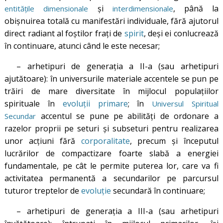
și
, până la
entitățile dimensionale
interdimensionale
obișnuirea totală cu manifestări individuale, fără ajutorul
direct radiant al foștilor frați de
spirit
, deși ei conlucrează
în continuare, atunci când le este necesar;
– arhetipuri de generația a II-a (sau arhetipuri
ajutătoare): în universurile materiale accentele se pun pe
trăiri de mare diversitate în mijlocul populațiilor
spirituale în
evoluții primare
; în
Universul Spiritual
accentul se pune pe abilități de ordonare a
Secundar
razelor proprii pe seturi și subseturi pentru realizarea
unor acțiuni fără
corporalitate
, precum și începutul
lucrărilor de compactizare foarte slabă a energiei
fundamentale, pe cât le permite puterea lor, care va fi
activitatea permanentă a secundarilor pe parcursul
tuturor treptelor de
evoluție
secundară în continuare;
– arhetipuri de generația a III-a (sau arhetipuri