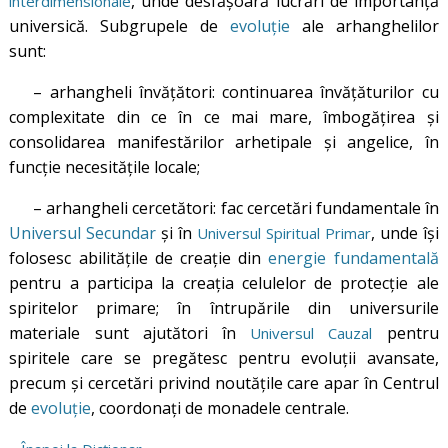
, unde desfășoară lucrări de importanță
interdimensionale
universică. Subgrupele de
evoluție
ale arhanghelilor
sunt:
– arhangheli învățători: continuarea învățăturilor cu
complexitate din ce în ce mai mare, îmbogățirea și
consolidarea manifestărilor arhetipale și angelice, în
funcție necesitățile locale;
– arhangheli cercetători: fac cercetări fundamentale în
Universul Secundar
și în
, unde își
Universul Spiritual Primar
folosesc abilitățile de creație din
energie fundamentală
pentru a participa la creația celulelor de protecție ale
spiritelor primare; în întrupările din universurile
materiale sunt ajutători în
pentru
Universul Cauzal
spiritele care se pregătesc pentru evoluții avansate,
precum și cercetări privind noutățile care apar în Centrul
de
evoluție
, coordonați de monadele centrale.