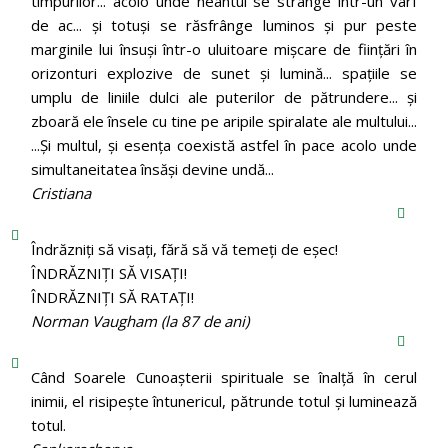
timpurilor... acolo unde neantul se strânge într-un vârf
de ac... și totuși se răsfrânge luminos și pur peste
marginile lui însuși într-o uluitoare mișcare de ființări în
orizonturi explozive de sunet și lumină... spațiile se
umplu de liniile dulci ale puterilor de pătrundere... și
zboară ele însele cu tine pe aripile spiralate ale multului...
...Și multul, și esența coexistă astfel în pace acolo unde
simultaneitatea însăși devine undă...
Cristiana
Îndrăzniţi să visaţi, fără să vă temeţi de eşec!
ÎNDRĂZNIȚI SĂ VISAȚI!
ÎNDRĂZNIȚI SĂ RATAȚI!
Norman Vaugham (la 87 de ani)
Când Soarele Cunoaşterii spirituale se înalţă în cerul
inimii, el risipeşte întunericul, pătrunde totul şi luminează
totul.