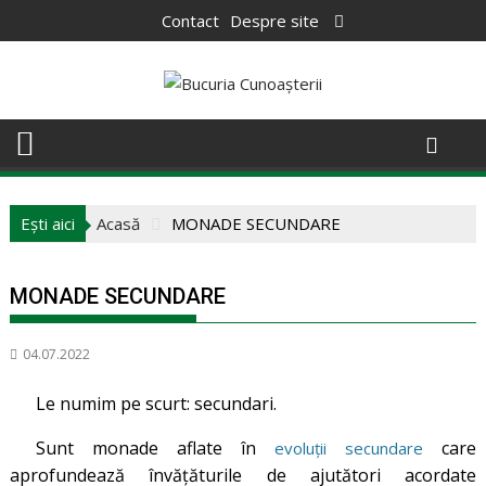
Skip
Contact
Despre site
to
content
Ești aici
Acasă
MONADE SECUNDARE
MONADE SECUNDARE
04.07.2022
Le numim pe scurt: secundari.
Sunt monade aflate în
care
evoluții secundare
aprofundează învățăturile de ajutători acordate