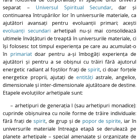
separat –
Universul Spiritual Secundar
, dar și
continuarea întrupărilor lor în universurile materiale, ca
ajutători avansați pentru evoluanții primari; acești
evoluanți secundari
arhetipali nu-și mai consolidează
ultimele învățături de treaptă în universurile materiale, ci
își folosesc tot timpul experiența pe care au acumulat-o
în
primariat
doar pentru a-și îmbogăți experiența de
ajutători și pentru a se obișnui cu trăiri fără ajutorul
energetic radiant al foștilor frați de
spirit
, ci doar forțele
energetice proprii, ajutați de
entități
astrale, angelice,
dimensionale și inter-dimensionale ajutătoare de destine.
Etapele evoluțiilor arhetipale sunt:
– arhetipuri de generația I (sau arhetipuri monadice):
cuprinde obișnuirea cu noile forme de trăire individuale:
fără frați de
spirit
, de grup și de
popor de spirite
, iar în
universurile materiale întreaga etapă se derulează pe
planete arhetipale – special amenajate și organizate de