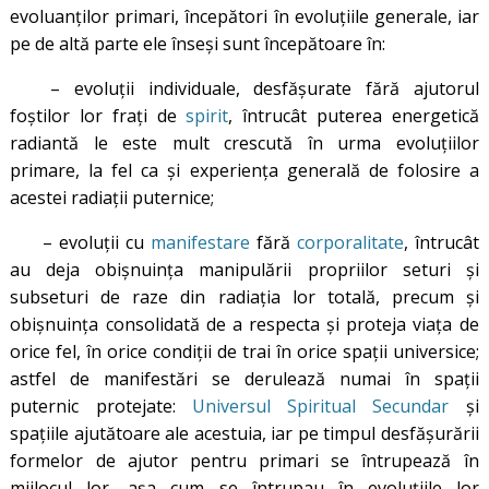
evoluanților primari, începători în evoluțiile generale, iar
pe de altă parte ele înseși sunt începătoare în:
– evoluții individuale, desfășurate fără ajutorul
foștilor lor frați de
spirit
, întrucât puterea energetică
radiantă le este mult crescută în urma evoluțiilor
primare, la fel ca și experiența generală de folosire a
acestei radiații puternice;
– evoluții cu
manifestare
fără
corporalitate
, întrucât
au deja obișnuința manipulării propriilor seturi și
subseturi de raze din radiația lor totală, precum și
obișnuința consolidată de a respecta și proteja viața de
orice fel, în orice condiții de trai în orice spații universice;
astfel de manifestări se derulează numai în spații
puternic protejate:
Universul Spiritual Secundar
și
spațiile ajutătoare ale acestuia, iar pe timpul desfășurării
formelor de ajutor pentru primari se întrupează în
mijlocul lor, așa cum se întrupau în evoluțiile lor