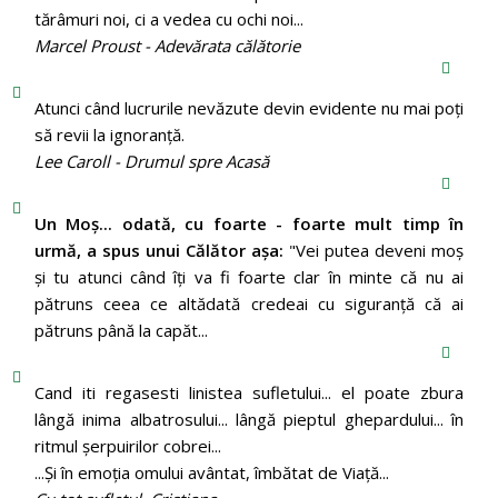
tărâmuri noi, ci a vedea cu ochi noi...
Marcel Proust - Adevărata călătorie
Atunci când lucrurile nevăzute devin evidente nu mai poți
să revii la ignoranță.
Lee Caroll - Drumul spre Acasă
Un Moş... odată, cu foarte - foarte mult timp în
urmă, a spus unui Călător aşa:
"Vei putea deveni moş
şi tu atunci când îţi va fi foarte clar în minte că nu ai
pătruns ceea ce altădată credeai cu siguranţă că ai
pătruns până la capăt...
Cand iti regasesti linistea sufletului... el poate zbura
lângă inima albatrosului... lângă pieptul ghepardului... în
ritmul şerpuirilor cobrei...
...Şi în emoţia omului avântat, îmbătat de Viaţă...