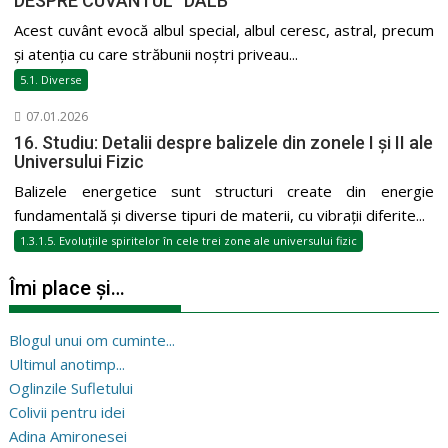
DESPRE CUVÂNTUL ”DALB”
Acest cuvânt evocă albul special, albul ceresc, astral, precum
și atenția cu care străbunii noștri priveau...
5.1. Diverse
07.01.2026
16. Studiu: Detalii despre balizele din zonele I și II ale
Universului Fizic
Balizele energetice sunt structuri create din energie
fundamentală și diverse tipuri de materii, cu vibrații diferite...
1.3.1.5. Evoluțiile spiritelor în cele trei zone ale universului fizic
Îmi place și…
Blogul unui om cuminte...
Ultimul anotimp...
Oglinzile Sufletului
Colivii pentru idei
Adina Amironesei