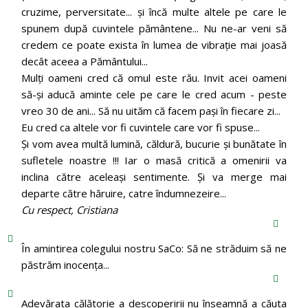
cruzime, perversitate... și încă multe altele pe care le
spunem după cuvintele pământene... Nu ne-ar veni să
credem ce poate exista în lumea de vibrație mai joasă
decât aceea a Pământului...
Mulți oameni cred că omul este rău. Invit acei oameni
să-și aducă aminte cele pe care le cred acum - peste
vreo 30 de ani... Să nu uităm că facem pași în fiecare zi...
Eu cred ca altele vor fi cuvintele care vor fi spuse...
Și vom avea multă lumină, căldură, bucurie și bunătate în
sufletele noastre !!! Iar o masă critică a omenirii va
inclina către aceleași sentimente. Și va merge mai
departe către hăruire, catre îndumnezeire...
Cu respect, Cristiana
În amintirea colegului nostru SaCo: Să ne străduim să ne
păstrăm inocenţa...
Adevărata călătorie a descoperirii nu înseamnă a căuta