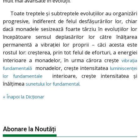
mult mai avansate în evoluții.
Toate treptele și subtreptele evoluțiilor au organizări
progresive, indiferent de felul desfășurărilor lor, chiar
dacă monadele sesizează foarte târziu în evoluțiilor lor
începătoare sensul deplasărilor lor către înălțarea
permanentă a vibrației lor proprii – căci acesta este
rostul lor: creșterea, prin tot felul de eforturi, a energiei
interioare a monadelor, în urma cărora crește
vibrația
monadelor, crește intensitatea
fundamentală
luminiscenței
interioare, crește intensitatea și
lor fundamentale
înălțimea
.
sunetului lor fundamental
« Înapoi la Dicționar
Abonare la Noutăți