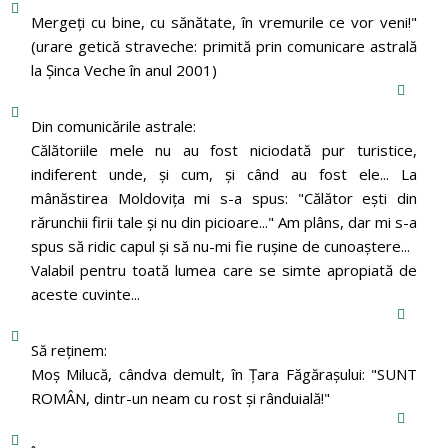
Mergeţi cu bine, cu sănătate, în vremurile ce vor veni!"
(urare getică straveche: primită prin comunicare astrală
la Şinca Veche în anul 2001)
Din comunicările astrale:
Călătoriile mele nu au fost niciodată pur turistice,
indiferent unde, și cum, și când au fost ele... La
mânăstirea Moldoviţa mi s-a spus: "Călător eşti din
rărunchii firii tale şi nu din picioare..." Am plâns, dar mi s-a
spus să ridic capul şi să nu-mi fie ruşine de cunoaştere...
Valabil pentru toată lumea care se simte apropiată de
aceste cuvinte...
Să reținem:
Moș Milucă, cândva demult, în Ţara Făgăraşului: "SUNT
ROMÂN, dintr-un neam cu rost şi rânduială!"