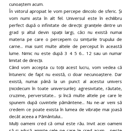
cunoaștem acum.
În viitorul apropiat le vom percepe dincolo de sferic. Și
vom numi asta în alt fel. Universul este în echilibru
perfect după o infinitate de direcții: granițele dintre un
grad și altul devin spații largi, căci nu există numai
materia pe care o percepem cu simțurile trupului de
carne... mai sunt multe altele de perceput în această
lume. Nimic nu este după 3 4 5 6... 12 sau un numar
limitat de direcții.
Când vom accepta cu toții acest lucru, vom vedea că
întuneric de fapt nu există, ci doar necunoaștere. Dar
există, numai până la un punct al acestui univers
(nicidecum în toate universurile): agresivitate, răutate,
cruzime, perversitate... și încă multe altele pe care le
spunem după cuvintele pământene... Nu ne-ar veni să
credem ce poate exista în lumea de vibrație mai joasă
decât aceea a Pământului...
Mulți oameni cred că omul este rău. Invit acei oameni
să-și aducă aminte cele pe care le cred acum - peste