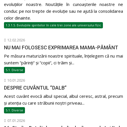
evoluțiilor noastre. Noutățile în cunoașterile noastre ne
conduc pe noi trepte de evoluție sau ne ajută la consolidarea
celor dinainte.
1.3.1.5. Evoluțiile spiritelor în cele trei zone ale universului fizic
12.02.2026
NU MAI FOLOSESC EXPRIMAREA MAMA-PĂMÂNT
Pe măsura maturizării noastre spirituale, înțelegem că nu mai
suntem ”părinți” și ”copii”, ci trăim și...
5.1. Diverse
10.01.2026
DESPRE CUVÂNTUL ”DALB”
Acest cuvânt evocă albul special, albul ceresc, astral, precum
și atenția cu care străbunii noștri priveau...
5.1. Diverse
07.01.2026