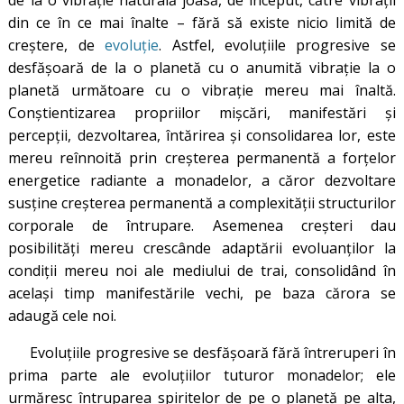
din ce în ce mai înalte – fără să existe nicio limită de
creștere, de
evoluție
. Astfel, evoluțiile progresive se
desfășoară de la o planetă cu o anumită vibrație la o
planetă următoare cu o vibrație mereu mai înaltă.
Conștientizarea propriilor mișcări, manifestări și
percepții, dezvoltarea, întărirea și consolidarea lor, este
mereu reînnoită prin creșterea permanentă a forțelor
energetice radiante a monadelor, a căror dezvoltare
susține creșterea permanentă a complexității structurilor
corporale de întrupare. Asemenea creșteri dau
posibilități mereu crescânde adaptării evoluanților la
condiții mereu noi ale mediului de trai, consolidând în
același timp manifestările vechi, pe baza cărora se
adaugă cele noi.
Evoluţiile progresive se desfăşoară fără întreruperi în
prima parte ale evoluţiilor tuturor monadelor; ele
urmăresc întruparea spiritelor de pe o planetă pe alta,