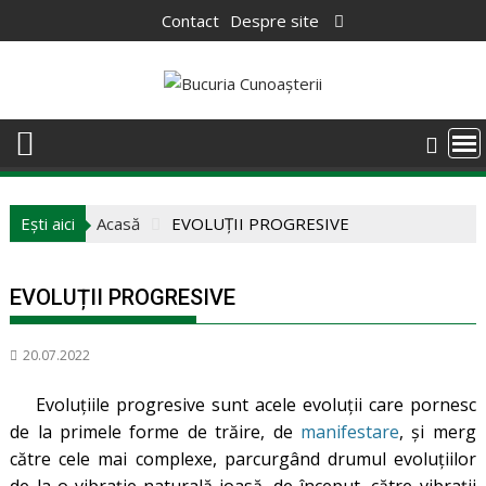
Skip
Contact
Despre site
to
content
Ești aici
Acasă
EVOLUȚII PROGRESIVE
EVOLUȚII PROGRESIVE
20.07.2022
Evoluțiile progresive sunt acele evoluții care pornesc
de la primele forme de trăire, de
manifestare
, și merg
către cele mai complexe, parcurgând drumul evoluțiilor
de la o vibrație naturală joasă, de început, către vibrații