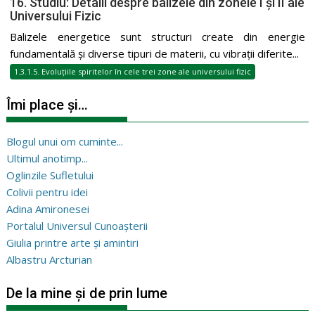
16. Studiu: Detalii despre balizele din zonele I și II ale
Universului Fizic
Balizele energetice sunt structuri create din energie
fundamentală și diverse tipuri de materii, cu vibrații diferite...
1.3.1.5. Evoluțiile spiritelor în cele trei zone ale universului fizic
Îmi place și…
Blogul unui om cuminte...
Ultimul anotimp...
Oglinzile Sufletului
Colivii pentru idei
Adina Amironesei
Portalul Universul Cunoașterii
Giulia printre arte și amintiri
Albastru Arcturian
De la mine și de prin lume