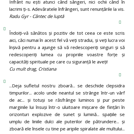
Înfrânt nu ești atunci când sângeri, nici ochii când în
lacrimi ți-s. Adevăratele înfrângeri, sunt renunțările la vis.
Radu Gyr - Cântec de luptă
Îndoiți-vă sănătos și pozitiv de tot ceea ce este scris
aici, căci numai în acest fel vă veți stradui, și veți lucra voi
înșivă pentru a ajunge să vă redescoperiți singuri și să
redescoperiți lumea cu propriile voastre forțe și
capacități spirituale pe care cu siguranță le aveți!
Cu mult drag, Cristiana
...Deja sufletul nostru zboară... se deschide clepsidra
timpurilor... acolo unde neantul se strânge într-un vârf
de ac... și totuși se răsfrânge luminos și pur peste
marginile lui însuși într-o uluitoare mișcare de ființări în
orizonturi explozive de sunet și lumină... spațiile se
umplu de liniile dulci ale puterilor de pătrundere... și
zboară ele însele cu tine pe aripile spiralate ale multului...