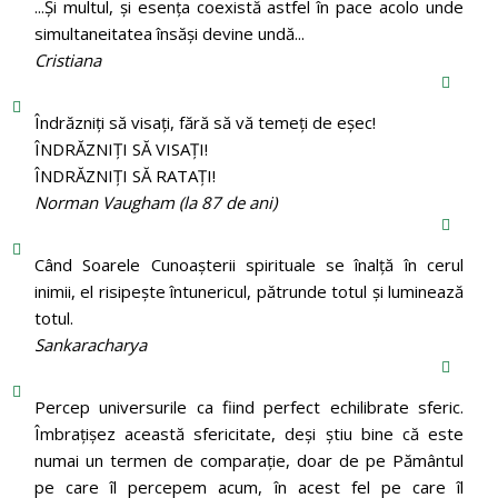
...Și multul, și esența coexistă astfel în pace acolo unde
simultaneitatea însăși devine undă...
Cristiana
Îndrăzniţi să visaţi, fără să vă temeţi de eşec!
ÎNDRĂZNIȚI SĂ VISAȚI!
ÎNDRĂZNIȚI SĂ RATAȚI!
Norman Vaugham (la 87 de ani)
Când Soarele Cunoaşterii spirituale se înalţă în cerul
inimii, el risipeşte întunericul, pătrunde totul şi luminează
totul.
Sankaracharya
Percep universurile ca fiind perfect echilibrate sferic.
Îmbrațișez această sfericitate, deși știu bine că este
numai un termen de comparație, doar de pe Pământul
pe care îl percepem acum, în acest fel pe care îl