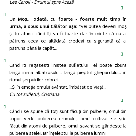
Lee Caroll - Drumul spre Acasă
Un Moş... odată, cu foarte - foarte mult timp în
urmă, a spus unui Călător aşa:
"Vei putea deveni moş
şi tu atunci când îţi va fi foarte clar în minte că nu ai
pătruns ceea ce altădată credeai cu siguranţă că ai
pătruns până la capăt...
Cand iti regasesti linistea sufletului... el poate zbura
lângă inima albatrosului... lângă pieptul ghepardului... în
ritmul şerpuirilor cobrei...
...Şi în emoţia omului avântat, îmbătat de Viaţă...
Cu tot sufletul, Cristiana
Când i se spune că toți sunt făcuți din pulbere, omul din
topor vede pulberea drumului, omul cultivat se știe
făcut din atomi de pulbere, omul savant se gândește la
pulberea stelei, iar înțeleptul la pulberea luminii.