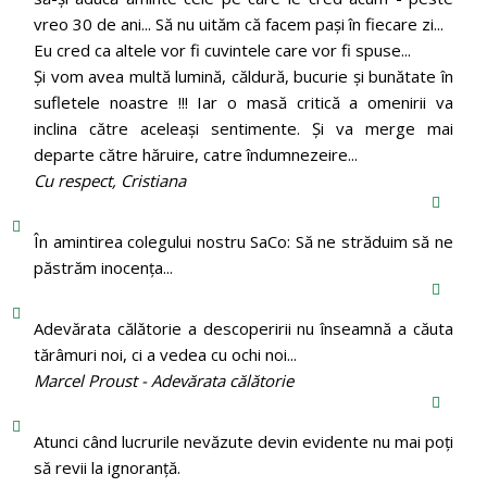
vreo 30 de ani... Să nu uităm că facem pași în fiecare zi...
Eu cred ca altele vor fi cuvintele care vor fi spuse...
Și vom avea multă lumină, căldură, bucurie și bunătate în
sufletele noastre !!! Iar o masă critică a omenirii va
inclina către aceleași sentimente. Și va merge mai
departe către hăruire, catre îndumnezeire...
Cu respect, Cristiana
În amintirea colegului nostru SaCo: Să ne străduim să ne
păstrăm inocenţa...
Adevărata călătorie a descoperirii nu înseamnă a căuta
tărâmuri noi, ci a vedea cu ochi noi...
Marcel Proust - Adevărata călătorie
Atunci când lucrurile nevăzute devin evidente nu mai poți
să revii la ignoranță.