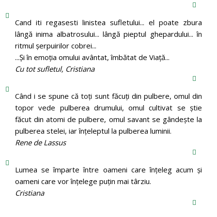
Cand iti regasesti linistea sufletului... el poate zbura
lângă inima albatrosului... lângă pieptul ghepardului... în
ritmul şerpuirilor cobrei...
...Şi în emoţia omului avântat, îmbătat de Viaţă...
Cu tot sufletul, Cristiana
Când i se spune că toți sunt făcuți din pulbere, omul din
topor vede pulberea drumului, omul cultivat se știe
făcut din atomi de pulbere, omul savant se gândește la
pulberea stelei, iar înțeleptul la pulberea luminii.
Rene de Lassus
Lumea se împarte între oameni care înțeleg acum și
oameni care vor înțelege puțin mai târziu.
Cristiana