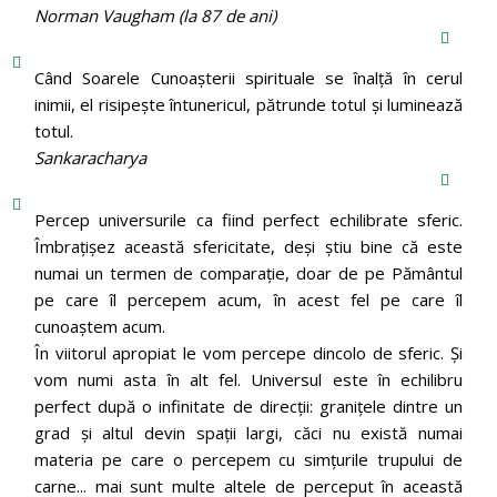
Norman Vaugham (la 87 de ani)
Când Soarele Cunoaşterii spirituale se înalţă în cerul
inimii, el risipeşte întunericul, pătrunde totul şi luminează
totul.
Sankaracharya
Percep universurile ca fiind perfect echilibrate sferic.
Îmbrațișez această sfericitate, deși știu bine că este
numai un termen de comparație, doar de pe Pământul
pe care îl percepem acum, în acest fel pe care îl
cunoaștem acum.
În viitorul apropiat le vom percepe dincolo de sferic. Și
vom numi asta în alt fel. Universul este în echilibru
perfect după o infinitate de direcții: granițele dintre un
grad și altul devin spații largi, căci nu există numai
materia pe care o percepem cu simțurile trupului de
carne... mai sunt multe altele de perceput în această