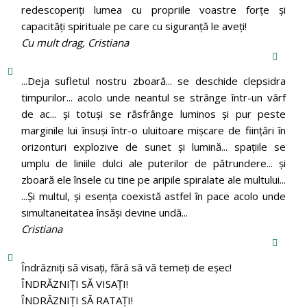
redescoperiți lumea cu propriile voastre forțe și
capacități spirituale pe care cu siguranță le aveți!
Cu mult drag, Cristiana
...Deja sufletul nostru zboară... se deschide clepsidra
timpurilor... acolo unde neantul se strânge într-un vârf
de ac... și totuși se răsfrânge luminos și pur peste
marginile lui însuși într-o uluitoare mișcare de ființări în
orizonturi explozive de sunet și lumină... spațiile se
umplu de liniile dulci ale puterilor de pătrundere... și
zboară ele însele cu tine pe aripile spiralate ale multului...
...Și multul, și esența coexistă astfel în pace acolo unde
simultaneitatea însăși devine undă...
Cristiana
Îndrăzniţi să visaţi, fără să vă temeţi de eşec!
ÎNDRĂZNIȚI SĂ VISAȚI!
ÎNDRĂZNIȚI SĂ RATAȚI!