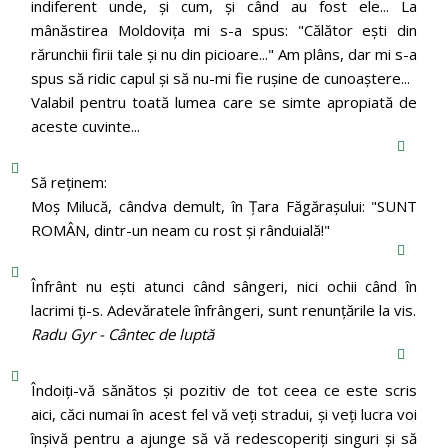
indiferent unde, și cum, și când au fost ele... La
mânăstirea Moldoviţa mi s-a spus: "Călător eşti din
rărunchii firii tale şi nu din picioare..." Am plâns, dar mi s-a
spus să ridic capul şi să nu-mi fie ruşine de cunoaştere...
Valabil pentru toată lumea care se simte apropiată de
aceste cuvinte...
Să reținem:
Moș Milucă, cândva demult, în Ţara Făgăraşului: "SUNT
ROMÂN, dintr-un neam cu rost şi rânduială!"
Înfrânt nu ești atunci când sângeri, nici ochii când în
lacrimi ți-s. Adevăratele înfrângeri, sunt renunțările la vis.
Radu Gyr - Cântec de luptă
Îndoiți-vă sănătos și pozitiv de tot ceea ce este scris
aici, căci numai în acest fel vă veți stradui, și veți lucra voi
înșivă pentru a ajunge să vă redescoperiți singuri și să