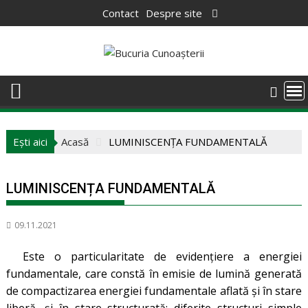
Skip
Contact
Despre site
to
content
Ești aici
Acasă
LUMINISCENȚA FUNDAMENTALĂ
LUMINISCENȚA FUNDAMENTALĂ
09.11.2021
Este o particularitate de evidențiere a energiei
fundamentale, care constă în emisie de lumină generată
de compactizarea energiei fundamentale aflată și în stare
liberă, şi în stare structurată: diferite structuri simple