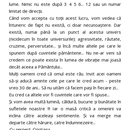
lume. Nimic nu este după 3 4 5 6... 12 sau un numar
limitat de direcții.
Când vom accepta cu toții acest lucru, vom vedea că
întuneric de fapt nu există, ci doar necunoaștere. Dar
există, numai până la un punct al acestui univers
(nicidecum în toate universurile): agresivitate, răutate,
cruzime, perversitate... și încă multe altele pe care le
spunem după cuvintele pământene... Nu ne-ar veni să
credem ce poate exista în lumea de vibrație mai joasă
decât aceea a Pământului...
Mulți oameni cred că omul este rău. Invit acei oameni
să-și aducă aminte cele pe care le cred acum - peste
vreo 30 de ani... Să nu uităm că facem pași în fiecare zi...
Eu cred ca altele vor fi cuvintele care vor fi spuse...
Și vom avea multă lumină, căldură, bucurie și bunătate în
sufletele noastre !!! Iar o masă critică a omenirii va
inclina către aceleași sentimente. Și va merge mai
departe către hăruire, catre îndumnezeire...
Cu respect, Cristiana