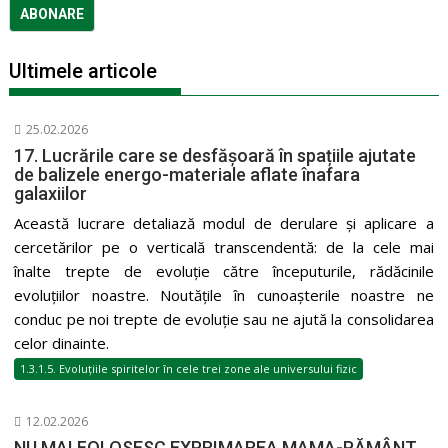
Ultimele articole
25.02.2026
17. Lucrările care se desfășoară în spațiile ajutate
de balizele energo-materiale aflate înafara
galaxiilor
Această lucrare detaliază modul de derulare și aplicare a
cercetărilor pe o verticală transcendentă: de la cele mai
înalte trepte de evoluție către începuturile, rădăcinile
evoluțiilor noastre. Noutățile în cunoașterile noastre ne
conduc pe noi trepte de evoluție sau ne ajută la consolidarea
celor dinainte.
1.3.1.5. Evoluțiile spiritelor în cele trei zone ale universului fizic
12.02.2026
NU MAI FOLOSESC EXPRIMAREA MAMA-PĂMÂNT