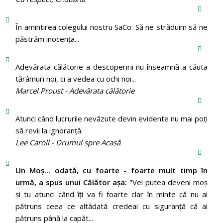
În amintirea colegului nostru SaCo: Să ne străduim să ne
păstrăm inocenţa...
Adevărata călătorie a descoperirii nu înseamnă a căuta
tărâmuri noi, ci a vedea cu ochi noi...
Marcel Proust - Adevărata călătorie
Atunci când lucrurile nevăzute devin evidente nu mai poți
să revii la ignoranță.
Lee Caroll - Drumul spre Acasă
Un Moş... odată, cu foarte - foarte mult timp în
urmă, a spus unui Călător aşa:
"Vei putea deveni moş
şi tu atunci când îţi va fi foarte clar în minte că nu ai
pătruns ceea ce altădată credeai cu siguranţă că ai
pătruns până la capăt...