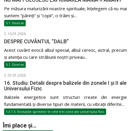
Pe măsura maturizării noastre spirituale, înțelegem că nu mai
suntem ”părinți” și ”copii”, ci trăim și...
5.1. Diverse
10.01.2026
DESPRE CUVÂNTUL ”DALB”
Acest cuvânt evocă albul special, albul ceresc, astral, precum
și atenția cu care străbunii noștri priveau...
5.1. Diverse
07.01.2026
16. Studiu: Detalii despre balizele din zonele I și II ale
Universului Fizic
Balizele energetice sunt structuri create din energie
fundamentală și diverse tipuri de materii, cu vibrații diferite...
1.3.1.5. Evoluțiile spiritelor în cele trei zone ale universului fizic
Îmi place și…