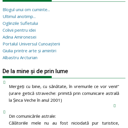
Blogul unui om cuminte...
Ultimul anotimp...
Oglinzile Sufletului
Colivii pentru idei
Adina Amironesei
Portalul Universul Cunoașterii
Giulia printre arte și amintiri
Albastru Arcturian
De la mine și de prin lume
Mergeţi cu bine, cu sănătate, în vremurile ce vor veni!"
(urare getică straveche: primită prin comunicare astrală
la Şinca Veche în anul 2001)
Din comunicările astrale:
Călătoriile mele nu au fost niciodată pur turistice,