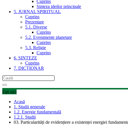
Cuprins
Sinteza ideilor principale
5. JURNAL SPIRITUAL
Cuprins
Prezentare
5.1. Diverse
Cuprins
5.2. Evenimente planetare
Cuprins
5.3. Religie
Cuprins
6. SINTEZE
Cuprins
7. DICȚIONAR
Ești aici
Acasă
1. Studii generale
1.2. Energie fundamentală
1.2.1. Studii
03. Particularități de evidențiere a existenței energiei fundament