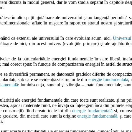
m discuta la modul general, dar le vom studia separat în capitole despr
re.
trăiesc în alte spaţii ajutătoare ale universului și au tangență periodic
interdimensionale, aflate în mișcare în raport cu stratul nostru și stratur
ionând ca extensii ale universului în care evoluăm acum, aici,
Universul 
toare de aici, din acest univers (evoluţiile primare) şi ale ajutătorilor
vele: de la particularităţile energiei fundamentale în stare liberă, înaf
r, mai corect spus: în funcție de compactizarea energiei în astfel de struc
 care se diversifică permanent, se datorează gradelor diferite de compacti
ularităţi, sub care se evidenţiază structurile din
energie fundamentală
, 
damentală
: luminiscenţa, sunetul şi vibraţia – toate fundamentale, sunt c
rități ale energiei fundamentale din care toate sunt realizate, și nu pri
cestea, așadar materiale fiind, ne învață să înțelegem încă din primele et
e construcții) fiind create toate tot din
energie fundamentală
și, cunosc
grosiere, din materii care sunt la origine
energie fundamentală
, și car
ii.
sunt aceste particularități ale energiei fundamentale, cunoscându-le mai 