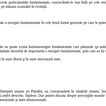
este particularități fundamentale, cunoscându-le mai întâi pe cele emi
m pe măsura avansării în evoluții.
nţiale a energiei fundamentale în cele două forme generale pe care le pu
le nu poate exista înafaraenergiei fundamentale care pătrunde (şi astfel 
aritate deosebit de importantă a energiei fundamentale, prin care ea își vi
n stare liberă şi în stare structurată sunt:
întrupări umane pe Pământ, au corespondent în simţirile umane, însă 
 şi astfel descrise, înţelese. Dar putem discuta despre percepţiile noast
imensionale şi inter-dimensionale.