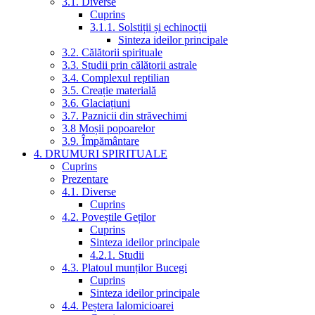
3.1. Diverse
Cuprins
3.1.1. Solstiții și echinocții
Sinteza ideilor principale
3.2. Călătorii spirituale
3.3. Studii prin călătorii astrale
3.4. Complexul reptilian
3.5. Creație materială
3.6. Glaciațiuni
3.7. Paznicii din străvechimi
3.8 Moșii popoarelor
3.9. Împământare
4. DRUMURI SPIRITUALE
Cuprins
Prezentare
4.1. Diverse
Cuprins
4.2. Poveștile Geților
Cuprins
Sinteza ideilor principale
4.2.1. Studii
4.3. Platoul munților Bucegi
Cuprins
Sinteza ideilor principale
4.4. Peștera Ialomicioarei