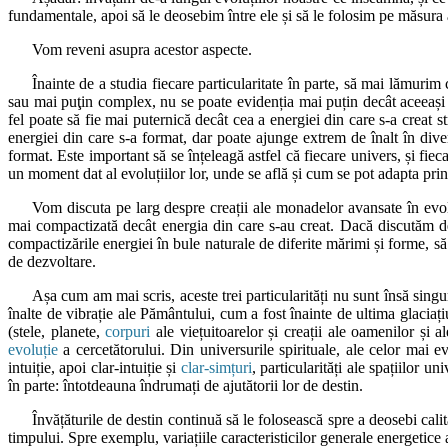
fundamentale, apoi să le deosebim între ele și să le folosim pe măsura 
Vom reveni asupra acestor aspecte.
Înainte de a studia fiecare particularitate în parte, să mai lămurim
sau mai puţin complex, nu se poate evidenția mai puțin decât aceeași 
fel poate să fie mai puternică decât cea a energiei din care s-a creat 
energiei din care s-a format, dar poate ajunge extrem de înalt în dive
format. Este important să se înțeleagă astfel că fiecare univers, și fieca
un moment dat al evoluțiilor lor, unde se află și cum se pot adapta prin
Vom discuta pe larg despre creații ale monadelor avansate în evolu
mai compactizată decât energia din care s-au creat. Dacă discutăm de
compactizările energiei în bule naturale de diferite mărimi și forme, să
de dezvoltare.
Așa cum am mai scris, aceste trei particularități nu sunt însă sing
înalte de vibrație ale Pământului, cum a fost înainte de ultima glaciați
(stele, planete,
corpuri
ale viețuitoarelor și creații ale oamenilor și a
evoluție
a cercetătorului. Din universurile spirituale, ale celor mai 
intuiție, apoi clar-intuiție și
clar-simțuri
, particularități ale spațiilor 
în parte: întotdeauna îndrumați de ajutătorii lor de destin.
Învățăturile de destin continuă să le folosească spre a deosebi calit
timpului. Spre exemplu, variațiile caracteristicilor generale energetice a