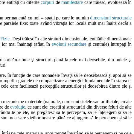
e entităţi cu diferite
corpuri
de
manifestare
care trăiesc, evoluează în
ă sau permanentă cu noi – spații pe care le numim
dimensiuni structurale
ile paralele fixe: toate având vibraţia lor locală mult mai înaltă decât a
Fizic
. Deşi trăiesc în alte straturi dimensionale, entitățile dimensionale
 lor mai înaintaţi (aflați în
evoluții secundare
şi centrale) întrupaţi în
ara oricăror bule şi structuri, până la cele mai deosebite, din bulele şi
turi.
zare, în funcţie de care monadele învaţă să le deosebească şi apoi să se
irump din gradele de compactizare a energiei fundamentale în starea ei
ele care facilitează percepțiile structurilor și deosebirea dintre ele și
n mecanisme materiale (naturale, cum sunt stelele sau artificiale, create
ape de
evoluție
, ce sunt ele: creații și structurări din diverse feluri de alte
ându-le pe ele, ne pregătesc să le percepem, să le înțelegem și să le
e sunt necesare vieților noastre până ce ajungem să le percepem și să le
întâi pe cele materiale, apoi treptat învățând să le percepem și pe cele