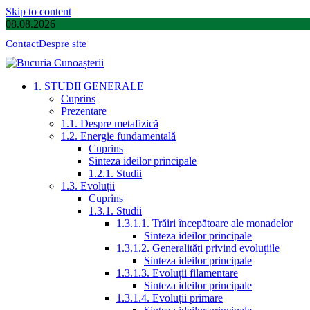
Skip to content
08.08.2026
Contact
Despre site
1. STUDII GENERALE
Cuprins
Prezentare
1.1. Despre metafizică
1.2. Energie fundamentală
Cuprins
Sinteza ideilor principale
1.2.1. Studii
1.3. Evoluții
Cuprins
1.3.1. Studii
1.3.1.1. Trăiri începătoare ale monadelor
Sinteza ideilor principale
1.3.1.2. Generalități privind evoluțiile
Sinteza ideilor principale
1.3.1.3. Evoluții filamentare
Sinteza ideilor principale
1.3.1.4. Evoluții primare