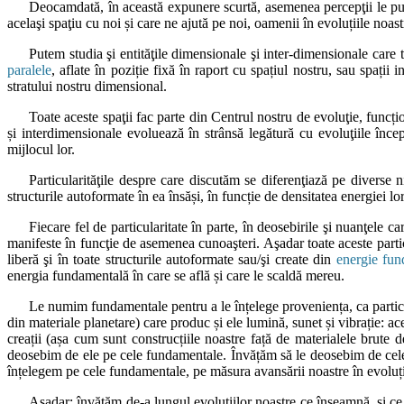
Deocamdată, în această expunere scurtă, asemenea percepţii le pute
acelaşi spaţiu cu noi și care ne ajută pe noi, oamenii în evoluțiile noast
Putem studia şi entităţile dimensionale şi inter-dimensionale care 
paralele
, aflate în poziție fixă în raport cu spațiul nostru, sau spații 
stratului nostru dimensional.
Toate aceste spaţii fac parte din Centrul nostru de evoluţie, funcț
și interdimensionale evoluează în strânsă legătură cu evoluţiile începă
mijlocul lor.
Particularităţile despre care discutăm se diferenţiază pe diverse ni
structurile autoformate în ea însăși, în funcție de densitatea energiei lo
Fiecare fel de particularitate în parte, în deosebirile şi nuanţele
manifeste în funcţie de asemenea cunoaşteri. Aşadar toate aceste partic
liberă şi în toate structurile autoformate sau/şi create din
energie fun
energia fundamentală în care se află și care le scaldă mereu.
Le numim fundamentale pentru a le înțelege proveniența, ca particula
din materiale planetare) care produc și ele lumină, sunet și vibrație: a
creații (așa cum sunt construcțiile noastre față de materialele brute d
deosebim de ele pe cele fundamentale. Învățăm să le deosebim de cele 
înțelegem pe cele fundamentale, pe măsura avansării noastre în evoluț
Așadar: învățăm de-a lungul evoluțiilor noastre ce înseamnă, și ce 