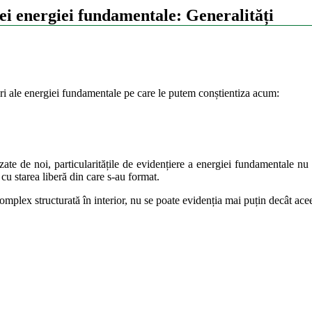
nței energiei fundamentale: Generalități
tări ale energiei fundamentale pe care le putem conștientiza acum:
zate de noi, particularitățile de evidențiere a energiei fundamentale nu po
 cu starea liberă din care s-au format.
 complex structurată în interior, nu se poate evidenția mai puțin decât ace