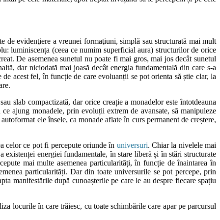
tate de evidenţiere a vreunei formaţiuni, simplă sau structurată mai mult
u: luminiscența (ceea ce numim superficial aura) structurilor de orice
a creat. De asemenea sunetul nu poate fi mai gros, mai jos decât sunetul
înaltă, dar niciodată mai joasă decât energia fundamentală din care s-a
de acest fel, în funcție de care evoluanții se pot orienta să știe clar, la
pare.
ă sau slab compactizată, dar orice creație a monadelor este întotdeauna
ea ce ajung monadele, prin evoluții extrem de avansate, să manipuleze
au autoformat ele însele, ca monade aflate în curs permanent de creștere,
ea celor ce pot fi percepute oriunde în
universuri
. Chiar la nivelele mai
existenței energiei fundamentale, în stare liberă și în stări structurate
rcepute mai multe asemenea particularități, în funcție de înaintarea în
menea particularități. Dar din toate universurile se pot percepe, prin
adapta manifestările după cunoașterile pe care le au despre fiecare spațiu
liza locurile în care trăiesc, cu toate schimbările care apar pe parcursul