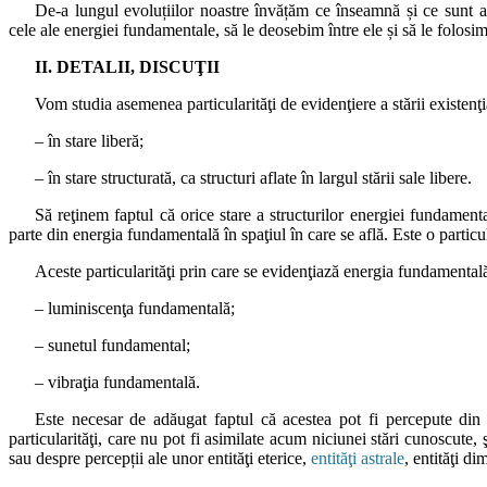
De-a lungul evoluțiilor noastre învățăm ce înseamnă și ce sunt ac
cele ale energiei fundamentale, să le deosebim între ele și să le folosi
II. DETALII, DISCUŢII
Vom studia asemenea particularităţi de evidenţiere a stării existe
– în stare liberă;
– în stare structurată, ca structuri aflate în largul stării sale libere.
Să reţinem faptul că orice stare a structurilor energiei fundamenta
parte din energia fundamentală în spaţiul în care se află. Este o particul
Aceste particularităţi prin care se evidenţiază energia fundamentală î
– luminiscenţa fundamentală;
– sunetul fundamental;
– vibraţia fundamentală.
Este necesar de adăugat faptul că acestea pot fi percepute din 
particularităţi, care nu pot fi asimilate acum niciunei stări cunoscute,
sau despre percepții ale unor entităţi eterice,
entităţi astrale
, entităţi d