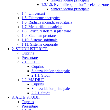
Sinteza ideilor principale
1.3.1.5. Evoluțiile spiritelor în cele trei zone
Sinteza ideilor principale
1.4. Universuri
1.5. Filamente energetice
1.6. Radiația monadică/spirituală
1.7. Memoriile monadelor
1.8. Structuri stelare și planetare
1.9. Studii amprentare
1.10. Sisteme spirituale
1.11. Sisteme corporale
2. STUDII ISTORICE
Cuprins
Prezentare
2.1. OLCO
Cuprins
Sinteza ideilor principale
2.1.1. Studii
2.2. MADRIT
Cuprins
Sinteza ideilor principale
2.2.1. Studii
3. ALTE STUDII
Cuprins
Prezentare