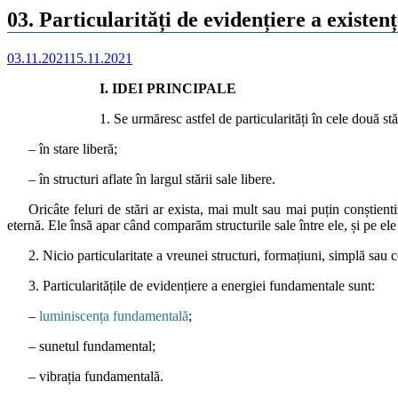
03. Particularități de evidențiere a existe
03.11.2021
15.11.2021
I. IDEI PRINCIPALE
1. Se urmăresc astfel de particularități în cele două s
– în stare liberă;
– în structuri aflate în largul stării sale libere.
Oricâte feluri de stări ar exista, mai mult sau mai puțin conștienti
eternă. Ele însă apar când comparăm structurile sale între ele, și pe ele
2. Nicio particularitate a vreunei structuri, formațiuni, simplă sau
3. Particularitățile de evidențiere a energiei fundamentale sunt:
–
luminiscența fundamentală
;
– sunetul fundamental;
– vibrația fundamentală.