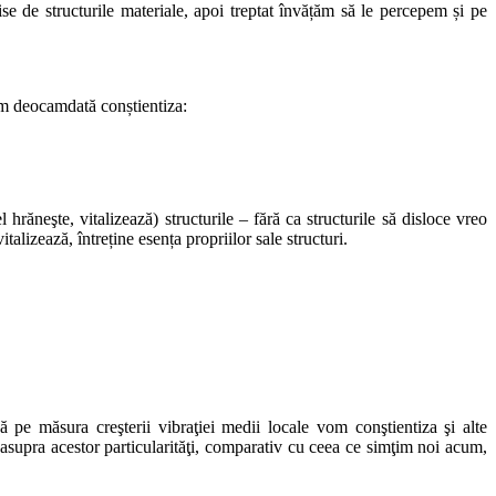
se de structurile materiale, apoi treptat învățăm să le percepem și pe
tem deocamdată conștientiza:
hrăneşte, vitalizează) structurile – fără ca structurile să disloce vreo
talizează, întreține esența propriilor sale structuri.
pe măsura creşterii vibraţiei medii locale vom conştientiza şi alte
re asupra acestor particularităţi, comparativ cu ceea ce simţim noi acum,