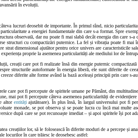
avansării în evoluții.
 câteva lucruri deosebit de importante. În primul rând, nicio particulari
particularitate a energiei fundamentale din care s-a format. Spre exempl
structura observată, dar nu poate fi mai slabă decât energia din care s-
rse structuri cu compactizări puternice. La fel și vibrația poate fi mai 
re strat dimensional ajutător pentru orice univers are caracteristicile sale 
 experiența proprie la asemenea particularități ale mediului lor de întru
ții, creații care pot fi realizate însă din energie puternic compactizat
spre structurile autoformate în energia liberă, ele sunt diferite de ce
 creeze diferite alte forme având la bază aceleași principii prin care s-
urele care pot fi percepute de spiritele umane pe Pământ, din multitudin
une, mai pot fi percepute câteva asemenea particularități de evidențiere a 
le altor
entități
ajutătoare). În plus însă, în largul universului pot fi pe
evoluate monade, se pot observa și se poate lucra cu încă mai multe ase
universice după care se pot recunoaște imediat – și apoi spiritele își pot 
atea creațiilor lor, să le folosească în diferite moduri de a percepe și ana
le locurilor în care trăiesc le deosebesc astfel: