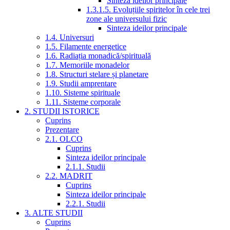
Sinteza ideilor principale
1.3.1.5. Evoluțiile spiritelor în cele trei
zone ale universului fizic
Sinteza ideilor principale
1.4. Universuri
1.5. Filamente energetice
1.6. Radiația monadică/spirituală
1.7. Memoriile monadelor
1.8. Structuri stelare și planetare
1.9. Studii amprentare
1.10. Sisteme spirituale
1.11. Sisteme corporale
2. STUDII ISTORICE
Cuprins
Prezentare
2.1. OLCO
Cuprins
Sinteza ideilor principale
2.1.1. Studii
2.2. MADRIT
Cuprins
Sinteza ideilor principale
2.2.1. Studii
3. ALTE STUDII
Cuprins