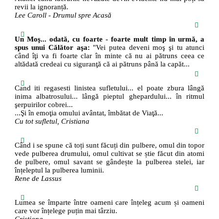
revii la ignoranță.
Lee Caroll - Drumul spre Acasă
Un Moş... odată, cu foarte - foarte mult timp în urmă, a
spus unui Călător aşa:
"Vei putea deveni moş şi tu atunci
când îţi va fi foarte clar în minte că nu ai pătruns ceea ce
altădată credeai cu siguranţă că ai pătruns până la capăt...
Cand iti regasesti linistea sufletului... el poate zbura lângă
inima albatrosului... lângă pieptul ghepardului... în ritmul
şerpuirilor cobrei...
...Şi în emoţia omului avântat, îmbătat de Viaţă...
Cu tot sufletul, Cristiana
Când i se spune că toți sunt făcuți din pulbere, omul din topor
vede pulberea drumului, omul cultivat se știe făcut din atomi
de pulbere, omul savant se gândește la pulberea stelei, iar
înțeleptul la pulberea luminii.
Rene de Lassus
Lumea se împarte între oameni care înțeleg acum și oameni
care vor înțelege puțin mai târziu.