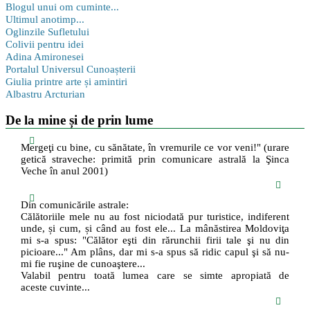
Blogul unui om cuminte...
Ultimul anotimp...
Oglinzile Sufletului
Colivii pentru idei
Adina Amironesei
Portalul Universul Cunoașterii
Giulia printre arte și amintiri
Albastru Arcturian
De la mine și de prin lume
Mergeţi cu bine, cu sănătate, în vremurile ce vor veni!" (urare
getică straveche: primită prin comunicare astrală la Şinca
Veche în anul 2001)
Din comunicările astrale:
Călătoriile mele nu au fost niciodată pur turistice, indiferent
unde, și cum, și când au fost ele... La mânăstirea Moldoviţa
mi s-a spus: "Călător eşti din rărunchii firii tale şi nu din
picioare..." Am plâns, dar mi s-a spus să ridic capul şi să nu-
mi fie ruşine de cunoaştere...
Valabil pentru toată lumea care se simte apropiată de
aceste cuvinte...