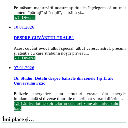
Pe măsura maturizării noastre spirituale, înțelegem că nu mai
suntem ”părinți” și ”copii”, ci trăim și...
5.1. Diverse
10.01.2026
DESPRE CUVÂNTUL ”DALB”
Acest cuvânt evocă albul special, albul ceresc, astral, precum
și atenția cu care străbunii noștri priveau...
5.1. Diverse
07.01.2026
16. Studiu: Detalii despre balizele din zonele I și II ale
Universului Fizic
Balizele energetice sunt structuri create din energie
fundamentală și diverse tipuri de materii, cu vibrații diferite...
1.3.1.5. Evoluțiile spiritelor în cele trei zone ale universului
fizic
Îmi place și…