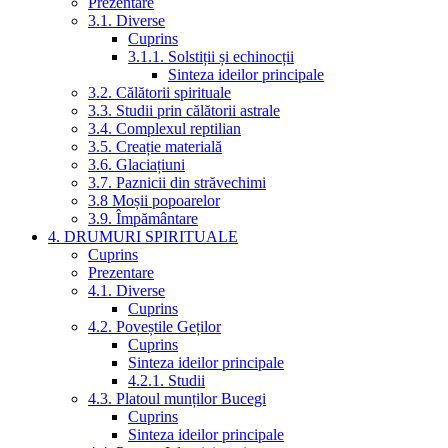
Prezentare
3.1. Diverse
Cuprins
3.1.1. Solstiții și echinocții
Sinteza ideilor principale
3.2. Călătorii spirituale
3.3. Studii prin călătorii astrale
3.4. Complexul reptilian
3.5. Creație materială
3.6. Glaciațiuni
3.7. Paznicii din străvechimi
3.8 Moșii popoarelor
3.9. Împământare
4. DRUMURI SPIRITUALE
Cuprins
Prezentare
4.1. Diverse
Cuprins
4.2. Poveștile Geților
Cuprins
Sinteza ideilor principale
4.2.1. Studii
4.3. Platoul munților Bucegi
Cuprins
Sinteza ideilor principale