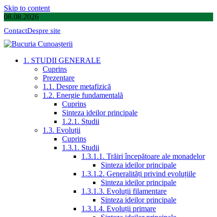
Skip to content
08.08.2026
Contact
Despre site
1. STUDII GENERALE
Cuprins
Prezentare
1.1. Despre metafizică
1.2. Energie fundamentală
Cuprins
Sinteza ideilor principale
1.2.1. Studii
1.3. Evoluții
Cuprins
1.3.1. Studii
1.3.1.1. Trăiri începătoare ale monadelor
Sinteza ideilor principale
1.3.1.2. Generalități privind evoluțiile
Sinteza ideilor principale
1.3.1.3. Evoluții filamentare
Sinteza ideilor principale
1.3.1.4. Evoluții primare