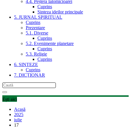
4.4. Peștera Ialomicioarei
Cuprins
Sinteza ideilor principale
5. JURNAL SPIRITUAL
Cuprins
Prezentare
5.1. Diverse
Cuprins
5.2. Evenimente planetare
Cuprins
5.3. Religie
Cuprins
6. SINTEZE
Cuprins
7. DICȚIONAR
Ești aici
Acasă
2025
iulie
17