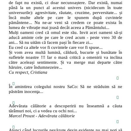
de fapt nu există, ci doar necunoaștere. Dar există, numai
până la un punct al acestui univers (nicidecum în toate
universurile): agresivitate, răutate, cruzime, perversitate... și
încă multe altele pe care le spunem după cuvintele
pământene... Nu ne-ar veni să credem ce poate exista în
lumea de vibrație mai joasă decât aceea a Pământului...
Mulți oameni cred că omul este rău. Invit acei oameni să-și
aducă aminte cele pe care le cred acum - peste vreo 30 de
ani... Să nu uităm că facem pași în fiecare zi...
Eu cred ca altele vor fi cuvintele care vor fi spuse...
Și vom avea multă lumină, căldură, bucurie și bunătate în
sufletele noastre !!! Iar o masă critică a omenirii va inclina
către aceleași sentimente. Și va merge mai departe către
hăruire, catre îndumnezeire...
Cu respect, Cristiana
În amintirea colegului nostru SaCo: Să ne străduim să ne
păstrăm inocenţa...
Adevărata călătorie a descoperirii nu înseamnă a căuta
tărâmuri noi, ci a vedea cu ochi noi...
Marcel Proust - Adevărata călătorie
Atunci când lucrurile nevăzute devin evidente nu mai poți să