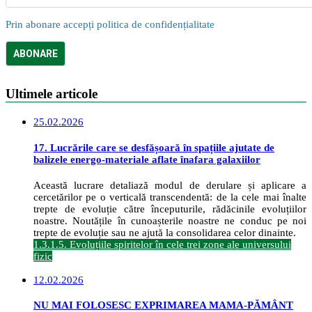
Prin abonare accepți politica de confidențialitate
Ultimele articole
25.02.2026
17. Lucrările care se desfășoară în spațiile ajutate de
balizele energo-materiale aflate înafara galaxiilor
Această lucrare detaliază modul de derulare și aplicare a
cercetărilor pe o verticală transcendentă: de la cele mai înalte
trepte de evoluție către începuturile, rădăcinile evoluțiilor
noastre. Noutățile în cunoașterile noastre ne conduc pe noi
trepte de evoluție sau ne ajută la consolidarea celor dinainte.
1.3.1.5. Evoluțiile spiritelor în cele trei zone ale universului
fizic
12.02.2026
NU MAI FOLOSESC EXPRIMAREA MAMA-PĂMÂNT