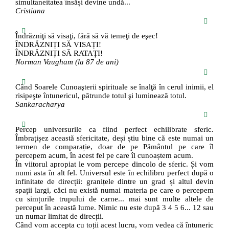
simultaneitatea însăși devine undă...
Cristiana
Îndrăzniţi să visaţi, fără să vă temeţi de eşec!
ÎNDRĂZNIȚI SĂ VISAȚI!
ÎNDRĂZNIȚI SĂ RATAȚI!
Norman Vaugham (la 87 de ani)
Când Soarele Cunoaşterii spirituale se înalţă în cerul inimii, el
risipeşte întunericul, pătrunde totul şi luminează totul.
Sankaracharya
Percep universurile ca fiind perfect echilibrate sferic.
Îmbrațișez această sfericitate, deși știu bine că este numai un
termen de comparație, doar de pe Pământul pe care îl
percepem acum, în acest fel pe care îl cunoaștem acum.
În viitorul apropiat le vom percepe dincolo de sferic. Și vom
numi asta în alt fel. Universul este în echilibru perfect după o
infinitate de direcții: granițele dintre un grad și altul devin
spații largi, căci nu există numai materia pe care o percepem
cu simțurile trupului de carne... mai sunt multe altele de
perceput în această lume. Nimic nu este după 3 4 5 6... 12 sau
un numar limitat de direcții.
Când vom accepta cu toții acest lucru, vom vedea că întuneric