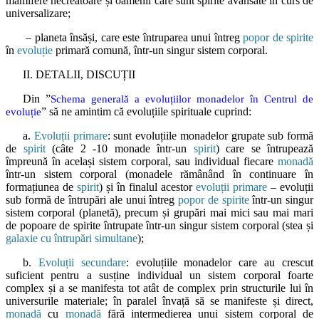
mamifere necreatoare și oamenii care sunt spirite avansate în curs de
universalizare;
– planeta însăși, care este întruparea unui întreg
popor de spirite
în
evoluție
primară comună, într-un singur sistem corporal.
II. DETALII, DISCUȚII
Din ”
Schema generală a evoluțiilor monadelor în Centrul de
” să ne amintim că evoluțiile spirituale cuprind:
evoluție
a.
Evoluții primare
: sunt evoluțiile monadelor grupate sub formă
de
spirit
(câte 2 -10 monade într-un
spirit
) care se întrupează
împreună în același sistem corporal, sau individual fiecare
monadă
într-un sistem corporal (monadele rămânând în continuare în
formațiunea de
spirit
) și în finalul acestor
evoluții primare
– evoluții
sub formă de întrupări ale unui întreg
popor de spirite
într-un singur
sistem corporal (planetă), precum și grupări mai mici sau mai mari
de popoare de spirite întrupate într-un singur sistem corporal (stea și
galaxie cu întrupări simultane
);
b.
Evoluții secundare
: evoluțiile monadelor care au crescut
suficient pentru a susține individual un sistem corporal foarte
complex și a se manifesta tot atât de complex prin structurile lui în
universurile materiale; în paralel învață să se manifeste și direct,
monadă
cu
monadă
fără intermedierea unui sistem corporal de