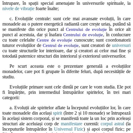
întrupare, în spații special amenajate în universurile spirituale, la
nivele de vibrație
foarte înalte;
c. Evoluțiile centrale: sunt cele mai avansate evoluții, în care
monadele au o putere energetică radiantă care crește uriaș, putând să
se manifeste din orice punct al
în orice alt
Centrului de evoluție
punct al acestuia, dar și înafara
, în conlucrare
Centrului de evoluție
cu toate celelalte
cunoscute; sunt coordonatorii
Centre de evoluție
tuturor evoluțiilor de
, sunt creatori de
universuri
Centrul de evoluție
cu toate structurile lor interioare, dar și creatori ai celor mai fine și
totodată puternice structuri din interiorul și exteriorul universurilor.
Pe scurt aceasta este o prezentare generală a evoluțiilor
monadelor, care pot fi grupate în diferite feluri, după necesitățile de
studiu.
Evoluțiile primare sunt cele dintâi pe care le vom studia. Ele pot
fi împărțite, prin intermediul întrupărilor spiritelor, în trei mari
categorii:
a. Evoluții ale spiritelor aflate la începutul evoluțiilor lor, în care
toate monadele din același
spirit
(între 2 și 10 monade) se întrupează
în același sistem corporal, și se manifestă toate la un loc prin aceleași
structuri ale aceluiași corp de
manifestare
curentă:
corpul astral
(la
începuturile întrupărilor în
Universul Fizic
) și apoi corpul fizic; pe