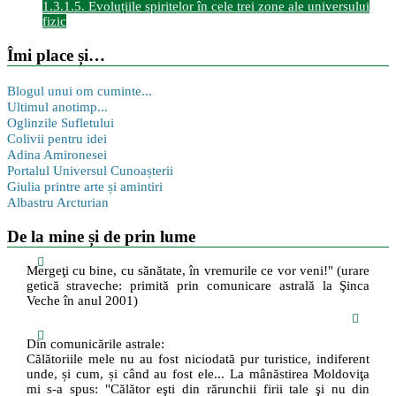
1.3.1.5. Evoluțiile spiritelor în cele trei zone ale universului
fizic
Îmi place și…
Blogul unui om cuminte...
Ultimul anotimp...
Oglinzile Sufletului
Colivii pentru idei
Adina Amironesei
Portalul Universul Cunoașterii
Giulia printre arte și amintiri
Albastru Arcturian
De la mine și de prin lume
Mergeţi cu bine, cu sănătate, în vremurile ce vor veni!" (urare
getică straveche: primită prin comunicare astrală la Şinca
Veche în anul 2001)
Din comunicările astrale:
Călătoriile mele nu au fost niciodată pur turistice, indiferent
unde, și cum, și când au fost ele... La mânăstirea Moldoviţa
mi s-a spus: "Călător eşti din rărunchii firii tale şi nu din