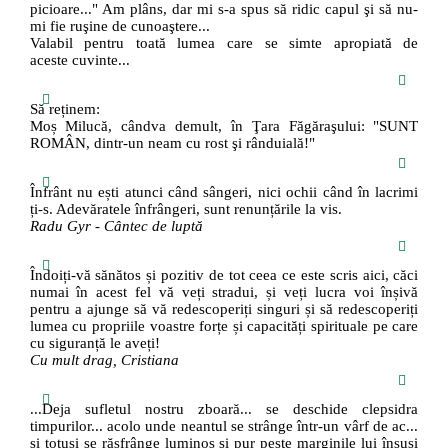
picioare..." Am plâns, dar mi s-a spus să ridic capul şi să nu-
mi fie ruşine de cunoaştere...
Valabil pentru toată lumea care se simte apropiată de
aceste cuvinte...
Să reținem:
Moș Milucă, cândva demult, în Ţara Făgăraşului: "SUNT
ROMÂN, dintr-un neam cu rost şi rânduială!"
Înfrânt nu ești atunci când sângeri, nici ochii când în lacrimi
ți-s. Adevăratele înfrângeri, sunt renunțările la vis.
Radu Gyr - Cântec de luptă
Îndoiți-vă sănătos și pozitiv de tot ceea ce este scris aici, căci
numai în acest fel vă veți stradui, și veți lucra voi înșivă
pentru a ajunge să vă redescoperiți singuri și să redescoperiți
lumea cu propriile voastre forțe și capacități spirituale pe care
cu siguranță le aveți!
Cu mult drag, Cristiana
...Deja sufletul nostru zboară... se deschide clepsidra
timpurilor... acolo unde neantul se strânge într-un vârf de ac...
și totuși se răsfrânge luminos și pur peste marginile lui însuși