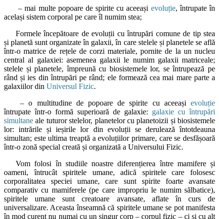
– mai multe popoare de spirite cu aceeași
evoluție
, întrupate în
același sistem corporal pe care îl numim stea;
Formele începătoare de evoluții cu întrupări comune de tip stea
și planetă sunt organizate în galaxii, în care stelele și planetele se află
într-o matrice de rețele de corzi materiale, pornite de la un nucleu
central al galaxiei: asemenea galaxii le numim galaxii matriceale;
stelele și planetele, împreună cu biosistemele lor, se întrupează pe
rând și ies din întrupări pe rând; ele formează cea mai mare parte a
galaxiilor din
Universul Fizic
.
– o multitudine de popoare de spirite cu aceeași
evoluție
întrupate într-o formă superioară de galaxie:
galaxie cu întrupări
simultane
ale tuturor stelelor, planetelor cu planetoizii și biosistemele
lor: intrările și ieșirile lor din evoluții se derulează întotdeauna
simultan; este ultima treaptă a evoluțiilor primare, care se desfășoară
într-o zonă special creată și organizată a Universului Fizic.
Vom folosi în studiile noastre diferențierea între mamifere și
oameni, întrucât spiritele umane, adică spiritele care folosesc
corporalitatea speciei umane, care sunt spirite foarte avansate
comparativ cu mamiferele (pe care impropriu le numim sălbatice),
spiritele umane sunt creatoare avansate, aflate în curs de
universalizare. Aceasta înseamnă că spiritele umane se pot manifesta
în mod curent nu numai cu un singur corp – corpul fizic – ci și cu alt