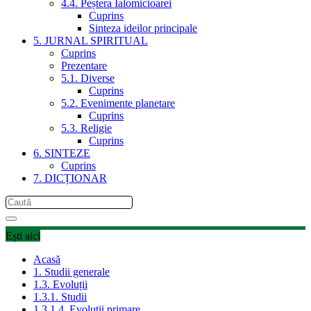
4.4. Peștera Ialomicioarei
Cuprins
Sinteza ideilor principale
5. JURNAL SPIRITUAL
Cuprins
Prezentare
5.1. Diverse
Cuprins
5.2. Evenimente planetare
Cuprins
5.3. Religie
Cuprins
6. SINTEZE
Cuprins
7. DICȚIONAR
Ești aici
Acasă
1. Studii generale
1.3. Evoluții
1.3.1. Studii
1.3.1.4. Evoluții primare