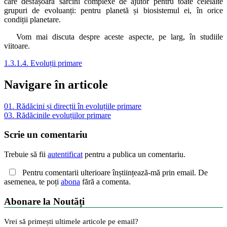
care desfășoară sarcini complexe de ajutor pentru toate celelalte
grupuri de evoluanți: pentru planetă și biosistemul ei, în orice
condiții planetare.
Vom mai discuta despre aceste aspecte, pe larg, în studiile
viitoare.
1.3.1.4. Evoluții primare
Navigare în articole
01. Rădăcini și direcții în evoluțiile primare
03. Rădăcinile evoluțiilor primare
Scrie un comentariu
Trebuie să fii
autentificat
pentru a publica un comentariu.
Pentru comentarii ulterioare înștiințează-mă prin email. De
asemenea, te poți
abona
fără a comenta.
Abonare la Noutăți
Vrei să primești ultimele articole pe email?