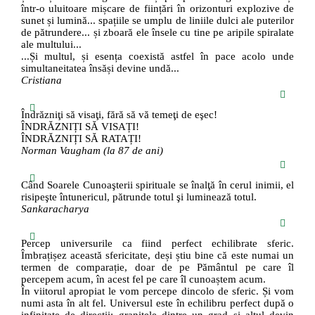
într-o uluitoare mișcare de ființări în orizonturi explozive de
sunet și lumină... spațiile se umplu de liniile dulci ale puterilor
de pătrundere... și zboară ele însele cu tine pe aripile spiralate
ale multului...
...Și multul, și esența coexistă astfel în pace acolo unde
simultaneitatea însăși devine undă...
Cristiana
Îndrăzniţi să visaţi, fără să vă temeţi de eşec!
ÎNDRĂZNIȚI SĂ VISAȚI!
ÎNDRĂZNIȚI SĂ RATAȚI!
Norman Vaugham (la 87 de ani)
Când Soarele Cunoaşterii spirituale se înalţă în cerul inimii, el
risipeşte întunericul, pătrunde totul şi luminează totul.
Sankaracharya
Percep universurile ca fiind perfect echilibrate sferic.
Îmbrațișez această sfericitate, deși știu bine că este numai un
termen de comparație, doar de pe Pământul pe care îl
percepem acum, în acest fel pe care îl cunoaștem acum.
În viitorul apropiat le vom percepe dincolo de sferic. Și vom
numi asta în alt fel. Universul este în echilibru perfect după o