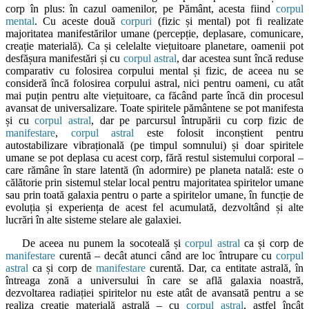
corp în plus: în cazul oamenilor, pe Pământ, acesta fiind
corpul
mental
. Cu aceste două
corpuri
(fizic și mental) pot fi realizate
majoritatea manifestărilor umane (percepție, deplasare, comunicare,
creație materială). Ca și celelalte viețuitoare planetare, oamenii pot
desfășura manifestări și cu
corpul astral
, dar acestea sunt încă reduse
comparativ cu folosirea corpului mental și fizic, de aceea nu se
consideră încă folosirea corpului astral, nici pentru oameni, cu atât
mai puțin pentru alte viețuitoare, ca făcând parte încă din procesul
avansat de universalizare. Toate spiritele pământene se pot manifesta
și cu
corpul astral
, dar pe parcursul întrupării cu corp fizic de
manifestare
,
corpul astral
este folosit inconștient pentru
autostabilizare vibrațională (pe timpul somnului) și doar spiritele
umane se pot deplasa cu acest corp, fără restul sistemului corporal –
care rămâne în stare latentă (în adormire) pe planeta natală: este o
călătorie prin sistemul stelar local pentru majoritatea spiritelor umane
sau prin toată galaxia pentru o parte a spiritelor umane, în funcție de
evoluția și experiența de acest fel acumulată, dezvoltând și alte
lucrări în alte sisteme stelare ale galaxiei.
De aceea nu punem la socoteală și
corpul astral
ca și corp de
manifestare
curentă – decât atunci când are loc întrupare cu
corpul
astral
ca și corp de
manifestare
curentă. Dar, ca entitate astrală, în
întreaga zonă a universului în care se află galaxia noastră,
dezvoltarea radiației spiritelor nu este atât de avansată pentru a se
realiza creație materială astrală – cu
corpul astral
, astfel încât