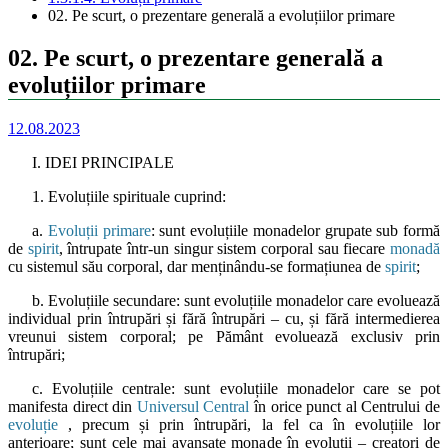
02. Pe scurt, o prezentare generală a evoluțiilor primare
02. Pe scurt, o prezentare generală a
evoluțiilor primare
12.08.2023
I. IDEI PRINCIPALE
1. Evoluțiile spirituale cuprind:
a.
Evoluții primare
: sunt evoluțiile monadelor grupate sub formă
de
spirit
, întrupate într-un singur sistem corporal sau fiecare
monadă
cu sistemul său corporal, dar menținându-se formațiunea de
spirit
;
b. Evoluțiile secundare: sunt evoluțiile monadelor care evoluează
individual prin întrupări și fără întrupări – cu, și fără intermedierea
vreunui sistem corporal; pe Pământ evoluează exclusiv prin
întrupări;
c. Evoluțiile centrale: sunt evoluțiile monadelor care se pot
manifesta direct din
Universul Central
în orice punct al Centrului de
evoluție
, precum și prin întrupări, la fel ca în evoluțiile lor
anterioare; sunt cele mai avansate monade în evoluții – creatori de