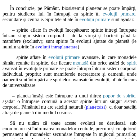
În concluzie, pe Pământ, biosistemul planetar se poate împărți,
pentru studierea lui, în întrupați cu spirite în
evoluții primare
,
secundare și centrale. Spiritele aflate în
evoluții primare
sunt așadar:
– spirite aflate în evoluții începătoare: spirite întregi întrupate
într-un singur sistem corporal – de la viruși și bacterii până la
mamifere (exclusiv); sunt spirite în evoluții ajutate de planetă (le
numim spirite în
)
evoluții intraplanetare
– spirite aflate în
evoluții primare
avansate, în care monadele
rămân reunite în spirite, dar fiecare
monadă
din orice astfel de
spirit
avansat în evoluțiile primare se poate întrupa într-un sistem corporal
individual, propriu: sunt mamiferele necreatoare și oamenii, unde
oamenii sunt întrupări ale spiritelor avansate în evoluții, aflate în curs
de universalizare.
– planeta însăși este întrupare a unui întreg
popor de spirite
,
așadar o întrupare comună a acestor spirite într-un singur sistem
corporal. Pământul nu are sateliți naturali (
), ci doar sateliți
planetoizi
atrași de planetă din mediul cosmic.
Să nu uităm că toate aceste evoluții se derulează sub
coordonarea și îndrumarea monadelor centrale, precum și cu ajutorul
permanent al monadelor secundare întrupate în mijlocul primarilor,