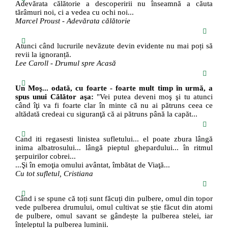
Adevărata călătorie a descoperirii nu înseamnă a căuta
tărâmuri noi, ci a vedea cu ochi noi...
Marcel Proust - Adevărata călătorie
Atunci când lucrurile nevăzute devin evidente nu mai poți să
revii la ignoranță.
Lee Caroll - Drumul spre Acasă
Un Moş... odată, cu foarte - foarte mult timp în urmă, a
spus unui Călător aşa:
"Vei putea deveni moş şi tu atunci
când îţi va fi foarte clar în minte că nu ai pătruns ceea ce
altădată credeai cu siguranţă că ai pătruns până la capăt...
Cand iti regasesti linistea sufletului... el poate zbura lângă
inima albatrosului... lângă pieptul ghepardului... în ritmul
şerpuirilor cobrei...
...Şi în emoţia omului avântat, îmbătat de Viaţă...
Cu tot sufletul, Cristiana
Când i se spune că toți sunt făcuți din pulbere, omul din topor
vede pulberea drumului, omul cultivat se știe făcut din atomi
de pulbere, omul savant se gândește la pulberea stelei, iar
înțeleptul la pulberea luminii.