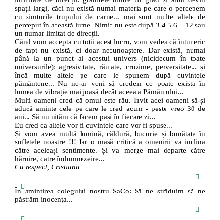
infinitate de direcții: granițele dintre un grad și altul devin
spații largi, căci nu există numai materia pe care o percepem
cu simțurile trupului de carne... mai sunt multe altele de
perceput în această lume. Nimic nu este după 3 4 5 6... 12 sau
un numar limitat de direcții.
Când vom accepta cu toții acest lucru, vom vedea că întuneric
de fapt nu există, ci doar necunoaștere. Dar există, numai
până la un punct al acestui univers (nicidecum în toate
universurile): agresivitate, răutate, cruzime, perversitate... și
încă multe altele pe care le spunem după cuvintele
pământene... Nu ne-ar veni să credem ce poate exista în
lumea de vibrație mai joasă decât aceea a Pământului...
Mulți oameni cred că omul este rău. Invit acei oameni să-și
aducă aminte cele pe care le cred acum - peste vreo 30 de
ani... Să nu uităm că facem pași în fiecare zi...
Eu cred ca altele vor fi cuvintele care vor fi spuse...
Și vom avea multă lumină, căldură, bucurie și bunătate în
sufletele noastre !!! Iar o masă critică a omenirii va inclina
către aceleași sentimente. Și va merge mai departe către
hăruire, catre îndumnezeire...
Cu respect, Cristiana
În amintirea colegului nostru SaCo: Să ne străduim să ne
păstrăm inocenţa...