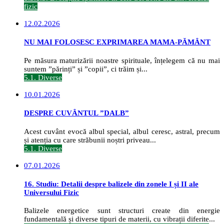
fizic
12.02.2026
NU MAI FOLOSESC EXPRIMAREA MAMA-PĂMÂNT
Pe măsura maturizării noastre spirituale, înțelegem că nu mai
suntem ”părinți” și ”copii”, ci trăim și...
5.1. Diverse
10.01.2026
DESPRE CUVÂNTUL ”DALB”
Acest cuvânt evocă albul special, albul ceresc, astral, precum
și atenția cu care străbunii noștri priveau...
5.1. Diverse
07.01.2026
16. Studiu: Detalii despre balizele din zonele I și II ale
Universului Fizic
Balizele energetice sunt structuri create din energie
fundamentală și diverse tipuri de materii, cu vibrații diferite...