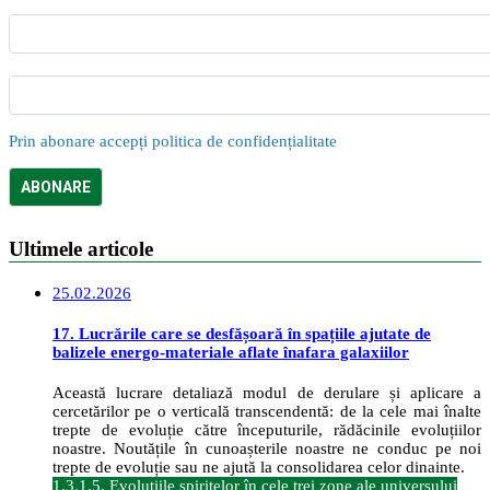
Prin abonare accepți politica de confidențialitate
Ultimele articole
25.02.2026
17. Lucrările care se desfășoară în spațiile ajutate de
balizele energo-materiale aflate înafara galaxiilor
Această lucrare detaliază modul de derulare și aplicare a
cercetărilor pe o verticală transcendentă: de la cele mai înalte
trepte de evoluție către începuturile, rădăcinile evoluțiilor
noastre. Noutățile în cunoașterile noastre ne conduc pe noi
trepte de evoluție sau ne ajută la consolidarea celor dinainte.
1.3.1.5. Evoluțiile spiritelor în cele trei zone ale universului