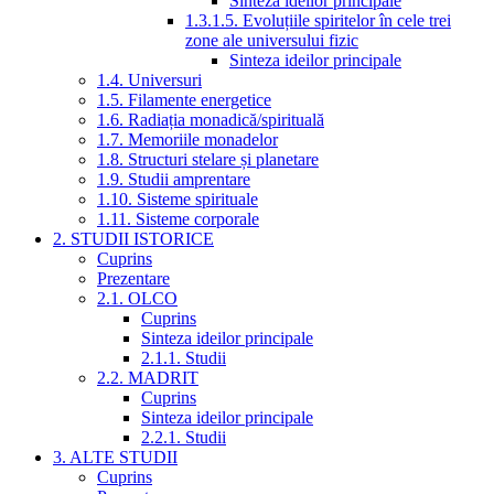
Sinteza ideilor principale
1.3.1.5. Evoluțiile spiritelor în cele trei
zone ale universului fizic
Sinteza ideilor principale
1.4. Universuri
1.5. Filamente energetice
1.6. Radiația monadică/spirituală
1.7. Memoriile monadelor
1.8. Structuri stelare și planetare
1.9. Studii amprentare
1.10. Sisteme spirituale
1.11. Sisteme corporale
2. STUDII ISTORICE
Cuprins
Prezentare
2.1. OLCO
Cuprins
Sinteza ideilor principale
2.1.1. Studii
2.2. MADRIT
Cuprins
Sinteza ideilor principale
2.2.1. Studii
3. ALTE STUDII
Cuprins