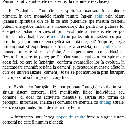
Pământ sunt viețuitoarele de la viruși la mamifere (exclusiv);
b. Evoluții cu întrupări ale spiritelor avansate în evoluțiile
primare, în care monadele rămân reunite într-un
spirit
prin pături
(cămăși) spirituale din ce în ce mai puternice (pe măsura creșterii
puterii energetice radiante a monadelor), dar pentru că puterea lor
energetică radiantă a crescut prin evoluțiile anterioare, ele se pot
întrupa individual, fiecare
monadă
în parte, într-un sistem corporal
propriu; și cum puterea energetică radiantă crește fără oprire, crește
proporțional și experiența de folosire a acesteia, de
manifestare
a
monadelor, care și ea se îmbogățește permanent, consolidată cu
fiecare întrupare în parte; pe Pământ sunt viețuitoare cu spirite de
acest fel, pe care le împărțim, conform avansărilor lor în evoluții, în
necreatoare (mamifere până la oameni) și creatoare avansate aflate în
curs de universalizare (oameni); toate se pot manifesta prin întrupări
cu corp astral și întrupări cu corp fizic;
c. Evoluții cu întrupări ale unor popoare întregi de spirite într-un
singur sistem corporal, fără manifestări fizice individuale sau
comune, ci doar cu activitate mentală și astrală sub formă de
percepții, informare, analiză și comunicare mentală cu
entități
astrale,
eterice și spirituale. Sunt de mai multe feluri:
– întruparea unui întreg
popor de spirite
într-un singur sistem
corporal pe care îl numim planetă;