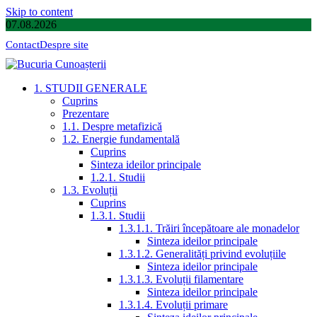
Skip to content
07.08.2026
Contact
Despre site
1. STUDII GENERALE
Cuprins
Prezentare
1.1. Despre metafizică
1.2. Energie fundamentală
Cuprins
Sinteza ideilor principale
1.2.1. Studii
1.3. Evoluții
Cuprins
1.3.1. Studii
1.3.1.1. Trăiri începătoare ale monadelor
Sinteza ideilor principale
1.3.1.2. Generalități privind evoluțiile
Sinteza ideilor principale
1.3.1.3. Evoluții filamentare
Sinteza ideilor principale
1.3.1.4. Evoluții primare