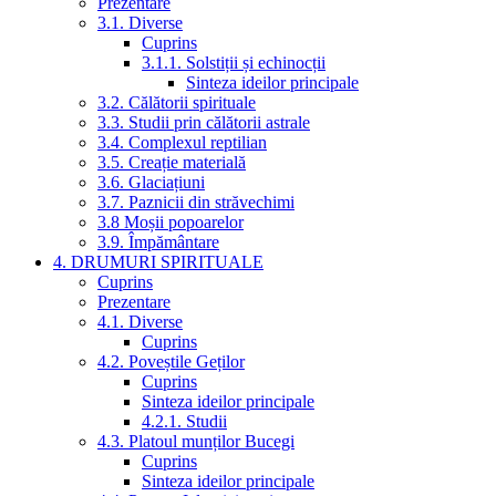
Prezentare
3.1. Diverse
Cuprins
3.1.1. Solstiții și echinocții
Sinteza ideilor principale
3.2. Călătorii spirituale
3.3. Studii prin călătorii astrale
3.4. Complexul reptilian
3.5. Creație materială
3.6. Glaciațiuni
3.7. Paznicii din străvechimi
3.8 Moșii popoarelor
3.9. Împământare
4. DRUMURI SPIRITUALE
Cuprins
Prezentare
4.1. Diverse
Cuprins
4.2. Poveștile Geților
Cuprins
Sinteza ideilor principale
4.2.1. Studii
4.3. Platoul munților Bucegi
Cuprins
Sinteza ideilor principale