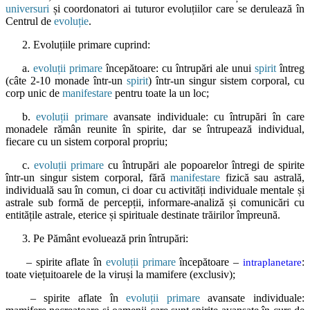
universuri
și coordonatori ai tuturor evoluțiilor care se derulează în
Centrul de
evoluție
.
2. Evoluțiile primare cuprind:
a.
evoluții primare
începătoare: cu întrupări ale unui
spirit
întreg
(câte 2-10 monade într-un
spirit
) într-un singur sistem corporal, cu
corp unic de
manifestare
pentru toate la un loc;
b.
evoluții primare
avansate individuale: cu întrupări în care
monadele rămân reunite în spirite, dar se întrupează individual,
fiecare cu un sistem corporal propriu;
c.
evoluții primare
cu întrupări ale popoarelor întregi de spirite
într-un singur sistem corporal, fără
manifestare
fizică sau astrală,
individuală sau în comun, ci doar cu activități individuale mentale și
astrale sub formă de percepții, informare-analiză și comunicări cu
entitățile astrale, eterice și spirituale destinate trăirilor împreună.
3. Pe Pământ evoluează prin întrupări:
– spirite aflate în
evoluții primare
începătoare –
:
intraplanetare
toate viețuitoarele de la viruși la mamifere (exclusiv);
– spirite aflate în
evoluții primare
avansate individuale: