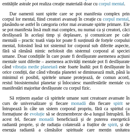
entitățile astrale pot realiza creație materială doar cu
corpul mental
.
Dar oamenii sunt spirite care se pot manifesta complex prin
corpul lor mental, fiind creatori avansați în creație cu
corpul mental
,
plasându-se astfel în categoria celor mai avansate spirite primare. Ele
se pot manifesta însă mult mai complex, nu numai ca și creatori, căci
desfășoară în același timp și deplasare, și comunicare pe cale
mentală – practic toată viața lor poate fi susținută de forțele corpului
mental, folosind însă tot sistemul lor corporal sub diferite aspecte,
fără să rămână nimic nefolosit din sistemul corporal al speciei
umane. Doar condițiile în care poate fi desfășurate asemenea acțiuni
mentale sunt diferite – asemenea activități mentale pot fi desfășurate
când
vibrația medie planetară
este foarte înaltă: pot fi desfășurate în
orice condiții, dar când vibrația planetei se diminuează mult, până la
minimul ei posibil, spiritele umane protejează, de comun acord,
restul biosistemului planetar și înlocuiesc manifestările mentale cu
manifestări majoritar desfășurate cu corpul fizic.
Să reținem așadar că spiritele umane sunt creatoare avansate în
curs de universalizare și fiecare
monadă
din fiecare
spirit
se
întrupează în câte un sistem corporal propriu, fără ca spiritul ca
formațiune de
evoluție
să se dezmembreze de-a lungul întrupării. În
acest fel, fiecare
monadă
beneficiază și de puterea energetică
radiantă proprie, și de radiația colaterală a fraților de
spirit
, și de
energia radiantă a cămășilor spirituale care mențin unitatea