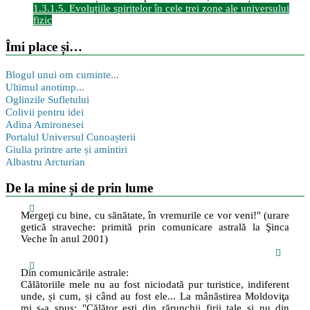
1.3.1.5. Evoluțiile spiritelor în cele trei zone ale universului
fizic
Îmi place și…
Blogul unui om cuminte...
Ultimul anotimp...
Oglinzile Sufletului
Colivii pentru idei
Adina Amironesei
Portalul Universul Cunoașterii
Giulia printre arte și amintiri
Albastru Arcturian
De la mine și de prin lume
Mergeţi cu bine, cu sănătate, în vremurile ce vor veni!" (urare
getică straveche: primită prin comunicare astrală la Şinca
Veche în anul 2001)
Din comunicările astrale:
Călătoriile mele nu au fost niciodată pur turistice, indiferent
unde, și cum, și când au fost ele... La mânăstirea Moldoviţa
mi s-a spus: "Călător eşti din rărunchii firii tale şi nu din