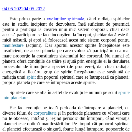
04.05.2022
04.05.2022
Este prima parte a
, când radiaţia spiritelor
evoluţiilor spirituale
este în stadiu incipient de dezvoltare, însă suficient de puternică
pentru a participa la crearea unui mic sistem corporal, chiar dacă
această participare se face inconștient la început, și chiar dacă este în
mică măsură, şi apoi să folosească acest mic sistem corporal pentru
manifestare
(acțiuni). Dar aportul acestor spirite începătoare este
insuficient, de aceea planeta pe care evoluează participă în cea mai
mare proporţie la constituirea sistemului lor corporal. Nu numai că
planeta oferă condițiile de trăire și ajută prin energiile ei la derularea
procesului de înmulțire a speciei (de procreere), dar chiar radiația
energetică a fiecărui grup de spirite începătoare este susținută de
radiația unui
spirit
din poporul spiritual care se întrupează ca planetă:
propria planetă pe care se întrupează aceste spirite.
Spiritele care se află în astfel de evoluții le numim pe scurt
spirite
intraplanetare
.
Ele fac evoluţie pe toată perioada de întrupare a planetei, cu
diverse feluri de
corporalitate
şi în perioade planetare cu vibrații care
nu le obosesc, intrând şi ieşind periodic din întrupări, când vibraţia
planetei este optimă manifestării lor. Pe timpul cât poporul spiritual
al planetei efectuează o singură, foarte lungă întrupare, popoarele de