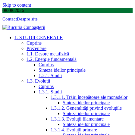
Skip to content
08.08.2026
Contact
Despre site
1. STUDII GENERALE
Cuprins
Prezentare
1.1. Despre metafizică
1.2. Energie fundamentală
Cuprins
Sinteza ideilor principale
1.2.1. Studii
1.3. Evoluții
Cuprins
1.3.1. Studii
1.3.1.1. Trăiri începătoare ale monadelor
Sinteza ideilor principale
1.3.1.2. Generalități privind evoluțiile
Sinteza ideilor principale
1.3.1.3. Evoluții filamentare
Sinteza ideilor principale
1.3.1.4. Evoluții primare