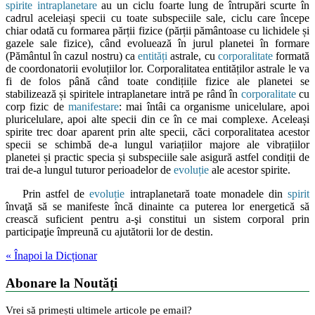
spirite intraplanetare
au un ciclu foarte lung de întrupări scurte în
cadrul aceleiași specii cu toate subspeciile sale, ciclu care începe
chiar odată cu formarea părții fizice (părții pământoase cu lichidele și
gazele sale fizice), când evoluează în jurul planetei în formare
(Pământul în cazul nostru) ca
entități
astrale, cu
corporalitate
formată
de coordonatorii evoluțiilor lor. Corporalitatea entităților astrale le va
fi de folos până când toate condițiile fizice ale planetei se
stabilizează și spiritele intraplanetare intră pe rând în
corporalitate
cu
corp fizic de
manifestare
: mai întâi ca organisme unicelulare, apoi
pluricelulare, apoi alte specii din ce în ce mai complexe. Aceleași
spirite trec doar aparent prin alte specii, căci corporalitatea acestor
specii se schimbă de-a lungul variațiilor majore ale vibrațiilor
planetei și practic specia și subspeciile sale asigură astfel condiții de
trai de-a lungul tuturor perioadelor de
evoluție
ale acestor spirite.
Prin astfel de
evoluție
intraplanetară toate monadele din
spirit
învaţă să se manifeste încă dinainte ca puterea lor energetică să
crească suficient pentru a-şi constitui un sistem corporal prin
participaţie împreună cu ajutătorii lor de destin.
« Înapoi la Dicționar
Abonare la Noutăți
Vrei să primești ultimele articole pe email?