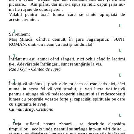
picioare..." Am plâns, dar mi s-a spus să ridic capul şi să nu-
mi fie ruşine de cunoaştere...
Valabil pentru toată lumea care se simte apropiată de
aceste cuvinte...
Să reținem:
Moș Milucă, cândva demult, în Ţara Făgăraşului: "SUNT
ROMÂN, dintr-un neam cu rost şi rânduială!"
Înfrânt nu ești atunci când sângeri, nici ochii când în lacrimi
ți-s. Adevăratele înfrângeri, sunt renunțările la vis.
Radu Gyr - Cântec de luptă
Îndoiți-vă sănătos și pozitiv de tot ceea ce este scris aici, căci
numai în acest fel vă veți stradui, și veți lucra voi înșivă
pentru a ajunge să vă redescoperiți singuri și să redescoperiți
lumea cu propriile voastre forțe și capacități spirituale pe care
cu siguranță le aveți!
Cu mult drag, Cristiana
...Deja sufletul nostru zboară... se deschide clepsidra
timpurilor... acolo unde neantul se strânge într-un vârf de ac...