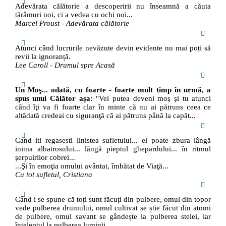
Adevărata călătorie a descoperirii nu înseamnă a căuta
tărâmuri noi, ci a vedea cu ochi noi...
Marcel Proust - Adevărata călătorie
Atunci când lucrurile nevăzute devin evidente nu mai poți să
revii la ignoranță.
Lee Caroll - Drumul spre Acasă
Un Moş... odată, cu foarte - foarte mult timp în urmă, a
spus unui Călător aşa:
"Vei putea deveni moş şi tu atunci
când îţi va fi foarte clar în minte că nu ai pătruns ceea ce
altădată credeai cu siguranţă că ai pătruns până la capăt...
Cand iti regasesti linistea sufletului... el poate zbura lângă
inima albatrosului... lângă pieptul ghepardului... în ritmul
şerpuirilor cobrei...
...Şi în emoţia omului avântat, îmbătat de Viaţă...
Cu tot sufletul, Cristiana
Când i se spune că toți sunt făcuți din pulbere, omul din topor
vede pulberea drumului, omul cultivat se știe făcut din atomi
de pulbere, omul savant se gândește la pulberea stelei, iar
înțeleptul la pulberea luminii.