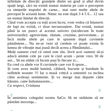
infinitate de direcții: granițele dintre un grad și altul devin
spații largi, căci nu există numai materia pe care o percepem
cu simțurile trupului de carne... mai sunt multe altele de
perceput în această lume. Nimic nu este după 3 4 5 6... 12 sau
un numar limitat de direcții.
Când vom accepta cu toții acest lucru, vom vedea că întuneric
de fapt nu există, ci doar necunoaștere. Dar există, numai
până la un punct al acestui univers (nicidecum în toate
universurile): agresivitate, răutate, cruzime, perversitate... și
încă multe altele pe care le spunem după cuvintele
pământene... Nu ne-ar veni să credem ce poate exista în
lumea de vibrație mai joasă decât aceea a Pământului...
Mulți oameni cred că omul este rău. Invit acei oameni să-și
aducă aminte cele pe care le cred acum - peste vreo 30 de
ani... Să nu uităm că facem pași în fiecare zi...
Eu cred ca altele vor fi cuvintele care vor fi spuse...
Și vom avea multă lumină, căldură, bucurie și bunătate în
sufletele noastre !!! Iar o masă critică a omenirii va inclina
către aceleași sentimente. Și va merge mai departe către
hăruire, catre îndumnezeire...
Cu respect, Cristiana
În amintirea colegului nostru SaCo: Să ne străduim să ne
păstrăm inocenţa...