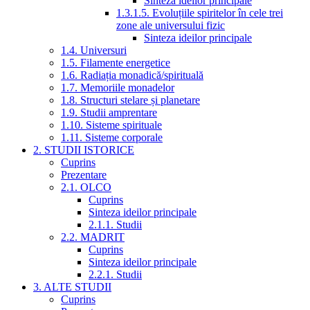
Sinteza ideilor principale
1.3.1.5. Evoluțiile spiritelor în cele trei
zone ale universului fizic
Sinteza ideilor principale
1.4. Universuri
1.5. Filamente energetice
1.6. Radiația monadică/spirituală
1.7. Memoriile monadelor
1.8. Structuri stelare și planetare
1.9. Studii amprentare
1.10. Sisteme spirituale
1.11. Sisteme corporale
2. STUDII ISTORICE
Cuprins
Prezentare
2.1. OLCO
Cuprins
Sinteza ideilor principale
2.1.1. Studii
2.2. MADRIT
Cuprins
Sinteza ideilor principale
2.2.1. Studii
3. ALTE STUDII
Cuprins