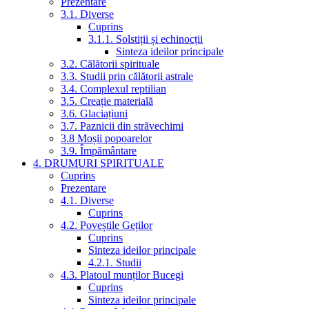
Prezentare
3.1. Diverse
Cuprins
3.1.1. Solstiții și echinocții
Sinteza ideilor principale
3.2. Călătorii spirituale
3.3. Studii prin călătorii astrale
3.4. Complexul reptilian
3.5. Creație materială
3.6. Glaciațiuni
3.7. Paznicii din străvechimi
3.8 Moșii popoarelor
3.9. Împământare
4. DRUMURI SPIRITUALE
Cuprins
Prezentare
4.1. Diverse
Cuprins
4.2. Poveștile Geților
Cuprins
Sinteza ideilor principale
4.2.1. Studii
4.3. Platoul munților Bucegi
Cuprins
Sinteza ideilor principale