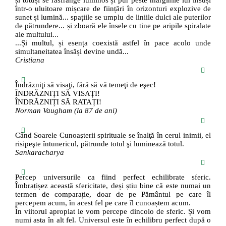
și totuși se răsfrânge luminos și pur peste marginile lui însuși
într-o uluitoare mișcare de ființări în orizonturi explozive de
sunet și lumină... spațiile se umplu de liniile dulci ale puterilor
de pătrundere... și zboară ele însele cu tine pe aripile spiralate
ale multului...
...Și multul, și esența coexistă astfel în pace acolo unde
simultaneitatea însăși devine undă...
Cristiana
Îndrăzniţi să visaţi, fără să vă temeţi de eşec!
ÎNDRĂZNIȚI SĂ VISAȚI!
ÎNDRĂZNIȚI SĂ RATAȚI!
Norman Vaugham (la 87 de ani)
Când Soarele Cunoaşterii spirituale se înalţă în cerul inimii, el
risipeşte întunericul, pătrunde totul şi luminează totul.
Sankaracharya
Percep universurile ca fiind perfect echilibrate sferic.
Îmbrațișez această sfericitate, deși știu bine că este numai un
termen de comparație, doar de pe Pământul pe care îl
percepem acum, în acest fel pe care îl cunoaștem acum.
În viitorul apropiat le vom percepe dincolo de sferic. Și vom
numi asta în alt fel. Universul este în echilibru perfect după o