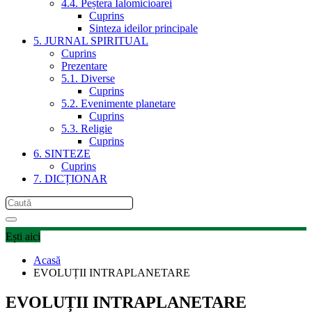
4.4. Peștera Ialomicioarei
Cuprins
Sinteza ideilor principale
5. JURNAL SPIRITUAL
Cuprins
Prezentare
5.1. Diverse
Cuprins
5.2. Evenimente planetare
Cuprins
5.3. Religie
Cuprins
6. SINTEZE
Cuprins
7. DICȚIONAR
Ești aici
Acasă
EVOLUȚII INTRAPLANETARE
EVOLUȚII INTRAPLANETARE