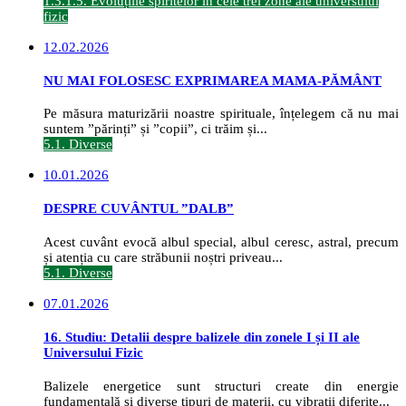
1.3.1.5. Evoluțiile spiritelor în cele trei zone ale universului
fizic
12.02.2026
NU MAI FOLOSESC EXPRIMAREA MAMA-PĂMÂNT
Pe măsura maturizării noastre spirituale, înțelegem că nu mai
suntem ”părinți” și ”copii”, ci trăim și...
5.1. Diverse
10.01.2026
DESPRE CUVÂNTUL ”DALB”
Acest cuvânt evocă albul special, albul ceresc, astral, precum
și atenția cu care străbunii noștri priveau...
5.1. Diverse
07.01.2026
16. Studiu: Detalii despre balizele din zonele I și II ale
Universului Fizic
Balizele energetice sunt structuri create din energie
fundamentală și diverse tipuri de materii, cu vibrații diferite...