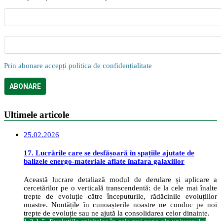
Prin abonare accepți politica de confidențialitate
Ultimele articole
25.02.2026
17. Lucrările care se desfășoară în spațiile ajutate de
balizele energo-materiale aflate înafara galaxiilor
Această lucrare detaliază modul de derulare și aplicare a
cercetărilor pe o verticală transcendentă: de la cele mai înalte
trepte de evoluție către începuturile, rădăcinile evoluțiilor
noastre. Noutățile în cunoașterile noastre ne conduc pe noi
trepte de evoluție sau ne ajută la consolidarea celor dinainte.