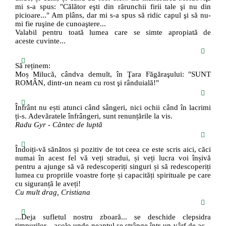
mi s-a spus: "Călător eşti din rărunchii firii tale şi nu din
picioare..." Am plâns, dar mi s-a spus să ridic capul şi să nu-
mi fie ruşine de cunoaştere...
Valabil pentru toată lumea care se simte apropiată de
aceste cuvinte...
Să reținem:
Moș Milucă, cândva demult, în Ţara Făgăraşului: "SUNT
ROMÂN, dintr-un neam cu rost şi rânduială!"
Înfrânt nu ești atunci când sângeri, nici ochii când în lacrimi
ți-s. Adevăratele înfrângeri, sunt renunțările la vis.
Radu Gyr - Cântec de luptă
Îndoiți-vă sănătos și pozitiv de tot ceea ce este scris aici, căci
numai în acest fel vă veți stradui, și veți lucra voi înșivă
pentru a ajunge să vă redescoperiți singuri și să redescoperiți
lumea cu propriile voastre forțe și capacități spirituale pe care
cu siguranță le aveți!
Cu mult drag, Cristiana
...Deja sufletul nostru zboară... se deschide clepsidra
timpurilor... acolo unde neantul se strânge într-un vârf de ac...