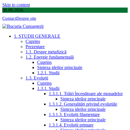
Skip to content
08.08.2026
Contact
Despre site
1. STUDII GENERALE
Cuprins
Prezentare
1.1. Despre metafizică
1.2. Energie fundamentală
Cuprins
Sinteza ideilor principale
1.2.1. Studii
1.3. Evoluții
Cuprins
1.3.1. Studii
1.3.1.1. Trăiri începătoare ale monadelor
Sinteza ideilor principale
1.3.1.2. Generalități privind evoluțiile
Sinteza ideilor principale
1.3.1.3. Evoluții filamentare
Sinteza ideilor principale
1.3.1.4. Evoluții primare