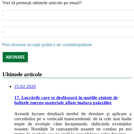
Vrei să primești ultimele articole pe email?
Prin abonare accepți politica de confidențialitate
Ultimele articole
25.02.2026
17. Lucrările care se desfășoară în spațiile ajutate de
balizele energo-materiale aflate înafara galaxiilor
Această lucrare detaliază modul de derulare și aplicare a
cercetărilor pe o verticală transcendentă: de la cele mai înalte
trepte de evoluție către începuturile, rădăcinile evoluțiilor
noastre. Noutățile în cunoașterile noastre ne conduc pe noi
trepte de evoluție sau ne ajută la consolidarea celor dinainte.