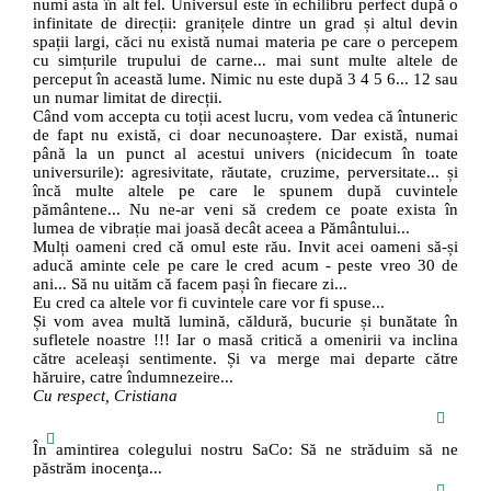
numi asta în alt fel. Universul este în echilibru perfect după o
infinitate de direcții: granițele dintre un grad și altul devin
spații largi, căci nu există numai materia pe care o percepem
cu simțurile trupului de carne... mai sunt multe altele de
perceput în această lume. Nimic nu este după 3 4 5 6... 12 sau
un numar limitat de direcții.
Când vom accepta cu toții acest lucru, vom vedea că întuneric
de fapt nu există, ci doar necunoaștere. Dar există, numai
până la un punct al acestui univers (nicidecum în toate
universurile): agresivitate, răutate, cruzime, perversitate... și
încă multe altele pe care le spunem după cuvintele
pământene... Nu ne-ar veni să credem ce poate exista în
lumea de vibrație mai joasă decât aceea a Pământului...
Mulți oameni cred că omul este rău. Invit acei oameni să-și
aducă aminte cele pe care le cred acum - peste vreo 30 de
ani... Să nu uităm că facem pași în fiecare zi...
Eu cred ca altele vor fi cuvintele care vor fi spuse...
Și vom avea multă lumină, căldură, bucurie și bunătate în
sufletele noastre !!! Iar o masă critică a omenirii va inclina
către aceleași sentimente. Și va merge mai departe către
hăruire, catre îndumnezeire...
Cu respect, Cristiana
În amintirea colegului nostru SaCo: Să ne străduim să ne
păstrăm inocenţa...