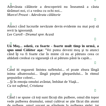
Adevărata călătorie a descoperirii nu înseamnă a căuta
tărâmuri noi, ci a vedea cu ochi noi...
Marcel Proust - Adevărata călătorie
Atunci când lucrurile nevăzute devin evidente nu mai poți să
revii la ignoranță.
Lee Caroll - Drumul spre Acasă
Un Moş... odată, cu foarte - foarte mult timp în urmă, a
spus unui Călător aşa:
"Vei putea deveni moş şi tu atunci
când îţi va fi foarte clar în minte că nu ai pătruns ceea ce
altădată credeai cu siguranţă că ai pătruns până la capăt...
Cand iti regasesti linistea sufletului... el poate zbura lângă
inima albatrosului... lângă pieptul ghepardului... în ritmul
şerpuirilor cobrei...
...Şi în emoţia omului avântat, îmbătat de Viaţă...
Cu tot sufletul, Cristiana
Când i se spune că toți sunt făcuți din pulbere, omul din topor
vede pulberea drumului, omul cultivat se știe făcut din atomi
de pulbere, omul savant se gândește la pulberea stelei, iar