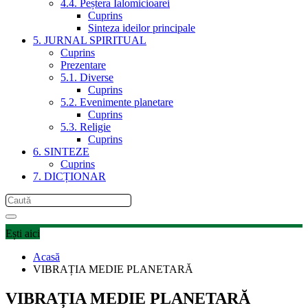
4.4. Peștera Ialomicioarei
Cuprins
Sinteza ideilor principale
5. JURNAL SPIRITUAL
Cuprins
Prezentare
5.1. Diverse
Cuprins
5.2. Evenimente planetare
Cuprins
5.3. Religie
Cuprins
6. SINTEZE
Cuprins
7. DICȚIONAR
Ești aici
Acasă
VIBRAȚIA MEDIE PLANETARĂ
VIBRAȚIA MEDIE PLANETARĂ