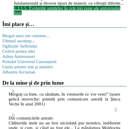
fundamentală și diverse tipuri de materii, cu vibrații diferite...
1.3.1.5. Evoluțiile spiritelor în cele trei zone ale universului
fizic
Îmi place și…
Blogul unui om cuminte...
Ultimul anotimp...
Oglinzile Sufletului
Colivii pentru idei
Adina Amironesei
Portalul Universul Cunoașterii
Giulia printre arte și amintiri
Albastru Arcturian
De la mine și de prin lume
Mergeţi cu bine, cu sănătate, în vremurile ce vor veni!" (urare
getică straveche: primită prin comunicare astrală la Şinca
Veche în anul 2001)
Din comunicările astrale:
Călătoriile mele nu au fost niciodată pur turistice, indiferent
unde, și cum, și când au fost ele... La mânăstirea Moldoviţa