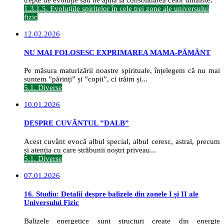
1.3.1.5. Evoluțiile spiritelor în cele trei zone ale universului
fizic
12.02.2026
NU MAI FOLOSESC EXPRIMAREA MAMA-PĂMÂNT
Pe măsura maturizării noastre spirituale, înțelegem că nu mai
suntem ”părinți” și ”copii”, ci trăim și...
5.1. Diverse
10.01.2026
DESPRE CUVÂNTUL ”DALB”
Acest cuvânt evocă albul special, albul ceresc, astral, precum
și atenția cu care străbunii noștri priveau...
5.1. Diverse
07.01.2026
16. Studiu: Detalii despre balizele din zonele I și II ale
Universului Fizic
Balizele energetice sunt structuri create din energie