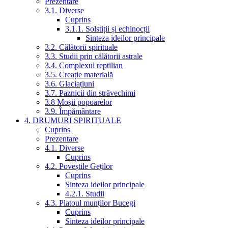
Prezentare
3.1. Diverse
Cuprins
3.1.1. Solstiții și echinocții
Sinteza ideilor principale
3.2. Călătorii spirituale
3.3. Studii prin călătorii astrale
3.4. Complexul reptilian
3.5. Creație materială
3.6. Glaciațiuni
3.7. Paznicii din străvechimi
3.8 Moșii popoarelor
3.9. Împământare
4. DRUMURI SPIRITUALE
Cuprins
Prezentare
4.1. Diverse
Cuprins
4.2. Poveștile Geților
Cuprins
Sinteza ideilor principale
4.2.1. Studii
4.3. Platoul munților Bucegi
Cuprins
Sinteza ideilor principale