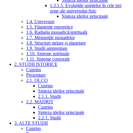
Sinteza ideilor principale
1.3.1.5. Evoluțiile spiritelor în cele trei
zone ale universului fizic
Sinteza ideilor principale
1.4. Universuri
1.5. Filamente energetice
1.6. Radiația monadică/spirituală
1.7. Memoriile monadelor
1.8. Structuri stelare și planetare
1.9. Studii amprentare
1.10. Sisteme spirituale
1.11. Sisteme corporale
2. STUDII ISTORICE
Cuprins
Prezentare
2.1. OLCO
Cuprins
Sinteza ideilor principale
2.1.1. Studii
2.2. MADRIT
Cuprins
Sinteza ideilor principale
2.2.1. Studii
3. ALTE STUDII
Cuprins