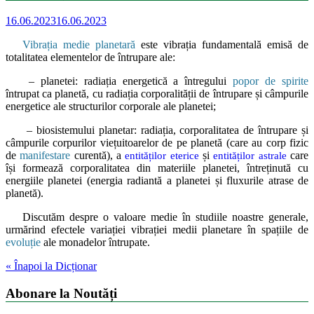
16.06.2023
16.06.2023
Vibrația medie planetară
este vibrația fundamentală emisă de
totalitatea elementelor de întrupare ale:
– planetei: radiația energetică a întregului
popor de spirite
întrupat ca planetă, cu radiația corporalității de întrupare și câmpurile
energetice ale structurilor corporale ale planetei;
– biosistemului planetar: radiația, corporalitatea de întrupare și
câmpurile corpurilor viețuitoarelor de pe planetă (care au corp fizic
de
manifestare
curentă), a
și
care
entităților eterice
entităților astrale
își formează corporalitatea din materiile planetei, întreținută cu
energiile planetei (energia radiantă a planetei și fluxurile atrase de
planetă).
Discutăm despre o valoare medie în studiile noastre generale,
urmărind efectele variației vibrației medii planetare în spațiile de
evoluție
ale monadelor întrupate.
« Înapoi la Dicționar
Abonare la Noutăți