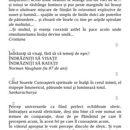
și totuși se răsfrânge luminos și pur peste marginile lui însuși
într-o uluitoare mișcare de ființări în orizonturi explozive de
sunet și lumină... spațiile se umplu de liniile dulci ale puterilor
de pătrundere... și zboară ele însele cu tine pe aripile spiralate
ale multului...
...Și multul, și esența coexistă astfel în pace acolo unde
simultaneitatea însăși devine undă...
Cristiana
Îndrăzniţi să visaţi, fără să vă temeţi de eşec!
ÎNDRĂZNIȚI SĂ VISAȚI!
ÎNDRĂZNIȚI SĂ RATAȚI!
Norman Vaugham (la 87 de ani)
Când Soarele Cunoaşterii spirituale se înalţă în cerul inimii, el
risipeşte întunericul, pătrunde totul şi luminează totul.
Sankaracharya
Percep universurile ca fiind perfect echilibrate sferic.
Îmbrațișez această sfericitate, deși știu bine că este numai un
termen de comparație, doar de pe Pământul pe care îl
percepem acum, în acest fel pe care îl cunoaștem acum.
În viitorul apropiat le vom percepe dincolo de sferic. Și vom