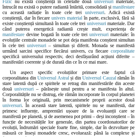
Fizic
nu există conștiență în celelalte două
universuri
materiale,
întrucât nu există o putere radiantă întărită, consolidată și
manifestare
cu această radiație în toate cele trei
universuri
. Adică există
conștiență, dar în fiecare
univers material
în parte, exclusivă, fără să
existe conștiență simultană în toate cele trei
universuri
materiale. Dar
când puterea energetică radiantă crește mult, experiența de
manifestare
devine bogată în toate cele trei
universuri
materiale: în
evoluțiile centrale monadele se pot deja manifesta conștient simultan
în cele trei
universuri
– simultan și diferit. Monada se manifestă
urmând sarcini specifice fiecărui univers, cu fiecare
corporalitate
specifică universului respectiv, deci desfășurând acțiuni diferite –
manifestări coerente și de durată din ce în ce mai mare.
Un aspect specific evoluțiilor primare este faptul că
corporalitatea din
Universul Astral
și din
Universul Cauzal
rămân în
stare latentă după ce spiritele se retrag din manifestările din aceste
două
universuri
– părăsește unul pentru a se manifesta în altul.
Corporalitățile nu se distrug, ele rămân incorporate în corpul planetei
în forma lor originală, prin mecanismele proprii acestor două
universuri
. În această stare latentă, spiritele nu se manifestă, dar
primesc influențe, amprentări ușoare de la evoluanții care se
manifestă pe planetă, și de asemenea pot primi – deși inconștient – în
funcție de necesitățile lor generale, din partea coordonatorilor de
evoluții, îndrumări speciale foarte fine, simple, dar în dezvoltare pe
măsură ce înseși monadele cresc, evoluează: până la complexe și