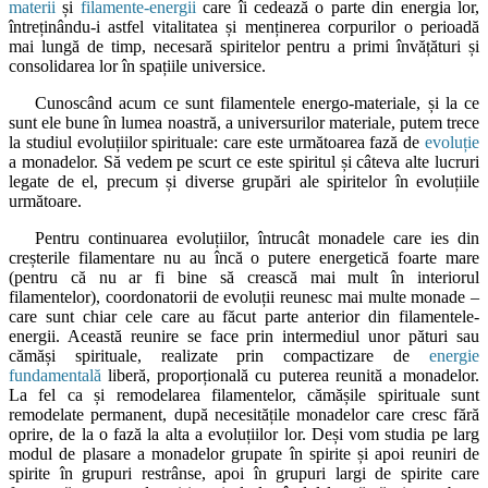
materii
și
filamente-energii
care îi cedează o parte din energia lor,
întreținându-i astfel vitalitatea și menținerea corpurilor o perioadă
mai lungă de timp, necesară spiritelor pentru a primi învățături și
consolidarea lor în spațiile universice.
Cunoscând acum ce sunt filamentele energo-materiale, și la ce
sunt ele bune în lumea noastră, a universurilor materiale, putem trece
la studiul evoluțiilor spirituale: care este următoarea fază de
evoluție
a monadelor. Să vedem pe scurt ce este spiritul și câteva alte lucruri
legate de el, precum și diverse grupări ale spiritelor în evoluțiile
următoare.
Pentru continuarea evoluțiilor, întrucât monadele care ies din
creșterile filamentare nu au încă o putere energetică foarte mare
(pentru că nu ar fi bine să crească mai mult în interiorul
filamentelor), coordonatorii de evoluții reunesc mai multe monade –
care sunt chiar cele care au făcut parte anterior din filamentele-
energii. Această reunire se face prin intermediul unor pături sau
cămăși spirituale, realizate prin compactizare de
energie
fundamentală
liberă, proporțională cu puterea reunită a monadelor.
La fel ca și remodelarea filamentelor, cămășile spirituale sunt
remodelate permanent, după necesitățile monadelor care cresc fără
oprire, de la o fază la alta a evoluțiilor lor. Deși vom studia pe larg
modul de plasare a monadelor grupate în spirite și apoi reuniri de
spirite în grupuri restrânse, apoi în grupuri largi de spirite care