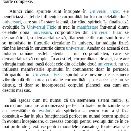
foarte complexe.
Atunci când spiritele sunt întrupate în
Universul Fizic
, ele
beneficiază astfel de influențele corporalităților lor din celelalte două
universuri
, care sunt în stare latentă, dar când spiritele își finalizează
evoluțiile în
Universul Fizic
și trec în
manifestare
într-unul dintre
celelalte două
universuri
, corporalitatea din
Universul Fizic
se
destramă total, se dematerializează, filamentele din care sunt formate
se împrăștie în fluxurile circulante în univers, iar radiația fizică
rămâne latentă în structurile dintre
universuri
. Așadar de această dată
radiația rămâne astfel latentă – nu corporalitatea, care se
dematerializează complet. În acest fel, corporalitatea de aici, care are
vibrația mult mai joasă decât cele din celelalte două
universuri
, nu va
influența manifestările spiritului în continuare: doar în perioada
întrupărilor în
Universul Fizic
spiritul are nevoie de susținere
vibrațională din partea celorlalte corporalități și de aceea ele nu se
distrug, ci doar se incorporează corpului planetei, așa cum am
descris mai sus.
Iată așadar cum nu numai că un asemenea sistem multi-, și
macro-funcțional se armonizează perfect în toate profunzimile sale
cu necesitățile de
evoluție
ale spiritelor – pentru care a și fost
constituit – dar în plus funcționează perfect nu numai pentru spiritele
în evoluții începătoare, ci creează condiții pentru evoluții din ce în ce
mai profunde și extinse pentru monadele avansate și foarte avansate