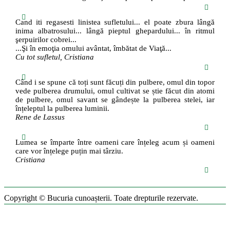
Cand iti regasesti linistea sufletului... el poate zbura lângă
inima albatrosului... lângă pieptul ghepardului... în ritmul
şerpuirilor cobrei...
...Şi în emoţia omului avântat, îmbătat de Viaţă...
Cu tot sufletul, Cristiana
Când i se spune că toți sunt făcuți din pulbere, omul din topor
vede pulberea drumului, omul cultivat se știe făcut din atomi
de pulbere, omul savant se gândește la pulberea stelei, iar
înțeleptul la pulberea luminii.
Rene de Lassus
Lumea se împarte între oameni care înțeleg acum și oameni
care vor înțelege puțin mai târziu.
Cristiana
Copyright © Bucuria cunoașterii. Toate drepturile rezervate.