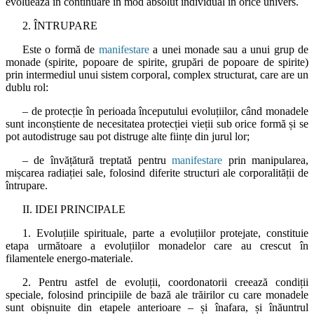
evoluează în continuare în mod absolut individual în orice univers.
2. ÎNTRUPARE
Este o formă de
manifestare
a unei monade sau a unui grup de
monade (spirite, popoare de spirite, grupări de popoare de spirite)
prin intermediul unui sistem corporal, complex structurat, care are un
dublu rol:
– de protecție în perioada începutului evoluțiilor, când monadele
sunt inconștiente de necesitatea protecției vieții sub orice formă și se
pot autodistruge sau pot distruge alte ființe din jurul lor;
– de învățătură treptată pentru
manifestare
prin manipularea,
mișcarea radiației sale, folosind diferite structuri ale corporalității de
întrupare.
II. IDEI PRINCIPALE
1. Evoluțiile spirituale, parte a evoluțiilor protejate, constituie
etapa următoare a evoluțiilor monadelor care au crescut în
filamentele energo-materiale.
2. Pentru astfel de evoluții, coordonatorii creează condiții
speciale, folosind principiile de bază ale trăirilor cu care monadele
sunt obișnuite din etapele anterioare – și înafara, și înăuntrul