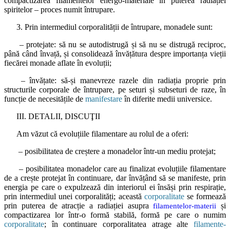
compactizarea filamentelor energo-materiale în puterea radiației
spiritelor – proces numit întrupare.
3. Prin intermediul corporalității de întrupare, monadele sunt:
– protejate: să nu se autodistrugă și să nu se distrugă reciproc,
până când învață, și consolidează învățătura despre importanța vieții
fiecărei monade aflate în evoluții;
– învățate: să-și manevreze razele din radiația proprie prin
structurile corporale de întrupare, pe seturi și subseturi de raze, în
funcție de necesitățile de
manifestare
în diferite medii universice.
III. DETALII, DISCUŢII
Am văzut că evoluțiile filamentare au rolul de a oferi:
– posibilitatea de creștere a monadelor într-un mediu protejat;
– posibilitatea monadelor care au finalizat evoluțiile filamentare
de a crește protejat în continuare, dar învățând să se manifeste, prin
energia pe care o expulzează din interiorul ei însăși prin respirație,
prin intermediul unei corporalități; această
corporalitate
se formează
prin puterea de atracție a radiației asupra
și
filamentelor-materii
compactizarea lor într-o formă stabilă, formă pe care o numim
corporalitate
; în continuare corporalitatea atrage alte
filamente-