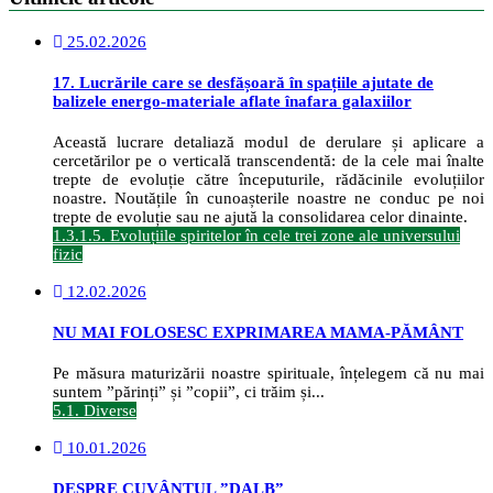
25.02.2026
17. Lucrările care se desfășoară în spațiile ajutate de
balizele energo-materiale aflate înafara galaxiilor
Această lucrare detaliază modul de derulare și aplicare a
cercetărilor pe o verticală transcendentă: de la cele mai înalte
trepte de evoluție către începuturile, rădăcinile evoluțiilor
noastre. Noutățile în cunoașterile noastre ne conduc pe noi
trepte de evoluție sau ne ajută la consolidarea celor dinainte.
1.3.1.5. Evoluțiile spiritelor în cele trei zone ale universului
fizic
12.02.2026
NU MAI FOLOSESC EXPRIMAREA MAMA-PĂMÂNT
Pe măsura maturizării noastre spirituale, înțelegem că nu mai
suntem ”părinți” și ”copii”, ci trăim și...
5.1. Diverse
10.01.2026
DESPRE CUVÂNTUL ”DALB”