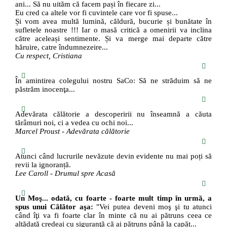
ani... Să nu uităm că facem pași în fiecare zi...
Eu cred ca altele vor fi cuvintele care vor fi spuse...
Și vom avea multă lumină, căldură, bucurie și bunătate în
sufletele noastre !!! Iar o masă critică a omenirii va inclina
către aceleași sentimente. Și va merge mai departe către
hăruire, catre îndumnezeire...
Cu respect, Cristiana
În amintirea colegului nostru SaCo: Să ne străduim să ne
păstrăm inocenţa...
Adevărata călătorie a descoperirii nu înseamnă a căuta
tărâmuri noi, ci a vedea cu ochi noi...
Marcel Proust - Adevărata călătorie
Atunci când lucrurile nevăzute devin evidente nu mai poți să
revii la ignoranță.
Lee Caroll - Drumul spre Acasă
Un Moş... odată, cu foarte - foarte mult timp în urmă, a
spus unui Călător aşa:
"Vei putea deveni moş şi tu atunci
când îţi va fi foarte clar în minte că nu ai pătruns ceea ce
altădată credeai cu siguranţă că ai pătruns până la capăt...