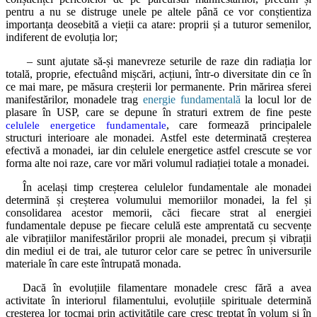
pentru a nu se distruge unele pe altele până ce vor conștientiza
importanța deosebită a vieții ca atare: proprii și a tuturor semenilor,
indiferent de evoluția lor;
– sunt ajutate să-și manevreze seturile de raze din radiația lor
totală, proprie, efectuând mișcări, acțiuni, într-o diversitate din ce în
ce mai mare, pe măsura creșterii lor permanente. Prin mărirea sferei
manifestărilor, monadele trag
energie fundamentală
la locul lor de
plasare în USP, care se depune în straturi extrem de fine peste
, care formează principalele
celulele energetice fundamentale
structuri interioare ale monadei. Astfel este determinată creșterea
efectivă a monadei, iar din celulele energetice astfel crescute se vor
forma alte noi raze, care vor mări volumul radiației totale a monadei.
În același timp creșterea celulelor fundamentale ale monadei
determină și creșterea volumului memoriilor monadei, la fel și
consolidarea acestor memorii, căci fiecare strat al energiei
fundamentale depuse pe fiecare celulă este amprentată cu secvențe
ale vibrațiilor manifestărilor proprii ale monadei, precum și vibrații
din mediul ei de trai, ale tuturor celor care se petrec în universurile
materiale în care este întrupată monada.
Dacă în evoluțiile filamentare monadele cresc fără a avea
activitate în interiorul filamentului, evoluțiile spirituale determină
creșterea lor tocmai prin activitățile care cresc treptat în volum și în