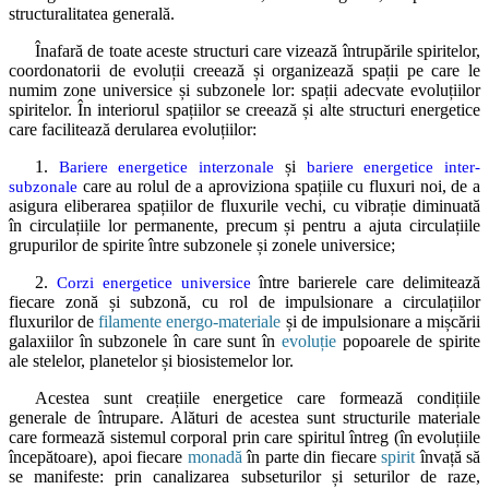
structuralitatea generală.
Înafară de toate aceste structuri care vizează întrupările spiritelor,
coordonatorii de evoluții creează și organizează spații pe care le
numim zone universice și subzonele lor: spații adecvate evoluțiilor
spiritelor. În interiorul spațiilor se creează și alte structuri energetice
care facilitează derularea evoluțiilor:
1.
și
Bariere energetice interzonale
bariere energetice inter-
care au rolul de a aproviziona spațiile cu fluxuri noi, de a
subzonale
asigura eliberarea spațiilor de fluxurile vechi, cu vibrație diminuată
în circulațiile lor permanente, precum și pentru a ajuta circulațiile
grupurilor de spirite între subzonele și zonele universice;
2.
între barierele care delimitează
Corzi energetice universice
fiecare zonă și subzonă, cu rol de impulsionare a circulațiilor
fluxurilor de
filamente energo-materiale
și de impulsionare a mișcării
galaxiilor în subzonele în care sunt în
evoluție
popoarele de spirite
ale stelelor, planetelor și biosistemelor lor.
Acestea sunt creațiile energetice care formează condițiile
generale de întrupare. Alături de acestea sunt structurile materiale
care formează sistemul corporal prin care spiritul întreg (în evoluțiile
începătoare), apoi fiecare
monadă
în parte din fiecare
spirit
învață să
se manifeste: prin canalizarea subseturilor și seturilor de raze,