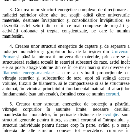
3. Crearea unor structuri energetice complexe de direcționare a
radiației spiritelor către alte trei spații: adică către universurile
materiale, destinate învățăturilor și consolidărilor învățăturilor; se
dezvoltă astfel seturi din ce în ce mai complexe de mișcări și
activități ordonate și treptat conștientizate, pe care le numim
manifestări.
4. Crearea unor structuri energetice de captare și de separare a
radiației monadelor și grupărilor lor: de la ieșirea din
Universul
Primar
și până la intrarea în universurile materiale, prin care se și
structurează radiația totoală în seturi și subseturi de raze, astfel încât
ele să poată atrage volume din ce în ce mai mari și mai diverse de
filamente energo-materiale
– care au vibrații proporționale cu
vibrația seturilor și subseturilor de raze, apoi să strângă aceste
volume, fluxuri de filamente, să le compactizeze și să le structureze
automat, în virtutea principiului fundamental natural al atracțiilor
fundamentale (sau universale), formând ceea ce numim
corpuri
.
5. Crearea unor structuri energetice de protecție a păstrării
vibrației corpurilor în anumite limite, necesare derulării
manifestărilor monadelor, în perioade distincte de
evoluție
: sunt
structuri generale pentru întreg sistemul corporal al întrupatului și
structuri individuale pentru fiecare corp în parte, având și o serie
întreagă de alte structuri conexe, tot energetice, cuprinse în