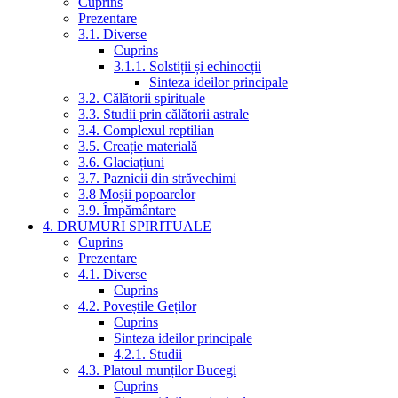
Cuprins
Prezentare
3.1. Diverse
Cuprins
3.1.1. Solstiții și echinocții
Sinteza ideilor principale
3.2. Călătorii spirituale
3.3. Studii prin călătorii astrale
3.4. Complexul reptilian
3.5. Creație materială
3.6. Glaciațiuni
3.7. Paznicii din străvechimi
3.8 Moșii popoarelor
3.9. Împământare
4. DRUMURI SPIRITUALE
Cuprins
Prezentare
4.1. Diverse
Cuprins
4.2. Poveștile Geților
Cuprins
Sinteza ideilor principale
4.2.1. Studii
4.3. Platoul munților Bucegi
Cuprins