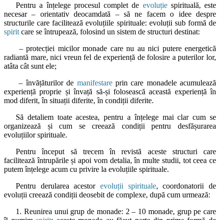
Pentru a înțelege procesul complet de
evoluție
spirituală, este
necesar – orientativ deocamdată – să ne facem o idee despre
structurile care facilitează evoluțiile spirituale: evoluții sub formă de
spirit
care se întrupează, folosind un sistem de structuri destinat:
– protecției micilor monade care nu au nici putere energetică
radiantă mare, nici vreun fel de experiență de folosire a puterilor lor,
atâta cât sunt ele;
– învățăturilor de
manifestare
prin care monadele acumulează
experiență proprie și învață să-și folosească această experiență în
mod diferit, în situații diferite, în condiții diferite.
Să detaliem toate acestea, pentru a înțelege mai clar cum se
organizează și cum se creează condiții pentru desfășurarea
evoluțiilor spirituale.
Pentru început să trecem în revistă aceste structuri care
facilitează întrupările și apoi vom detalia, în multe studii, tot ceea ce
putem înțelege acum cu privire la evoluțiile spirituale.
Pentru derularea acestor
evoluții spirituale
, coordonatorii de
evoluții creează condiții deosebit de complexe, după cum urmează:
1. Reunirea unui grup de monade: 2 – 10 monade, grup pe care