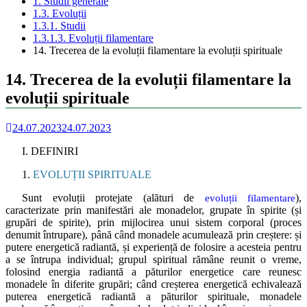
1. Studii generale
1.3. Evoluții
1.3.1. Studii
1.3.1.3. Evoluții filamentare
14. Trecerea de la evoluții filamentare la evoluții spirituale
14. Trecerea de la evoluții filamentare la
evoluții spirituale
24.07.2023
24.07.2023
I. DEFINIRI
1.
EVOLUȚII SPIRITUALE
Sunt evoluții protejate (alături de
),
evoluții filamentare
caracterizate prin manifestări ale monadelor, grupate în spirite (și
grupări de spirite), prin mijlocirea unui sistem corporal (proces
denumit întrupare), până când monadele acumulează prin creștere: și
putere energetică radiantă, și experiență de folosire a acesteia pentru
a se întrupa individual; grupul spiritual rămâne reunit o vreme,
folosind energia radiantă a păturilor energetice care reunesc
monadele în diferite grupări; când creșterea energetică echivalează
puterea energetică radiantă a păturilor spirituale, monadele