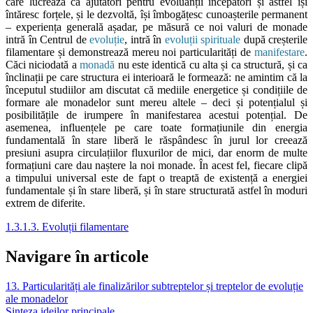
care lucrează ca ajutători pentru evoluanții începători și astfel își
întăresc forțele, și le dezvoltă, își îmbogățesc cunoașterile permanent
– experiența generală așadar, pe măsură ce noi valuri de monade
intră în Centrul de
evoluție
, intră în
evoluții spirituale
după creșterile
filamentare și demonstrează mereu noi particularități de
manifestare
.
Căci niciodată a
monadă
nu este identică cu alta și ca structură, și ca
înclinații pe care structura ei interioară le formează: ne amintim că la
începutul studiilor am discutat că mediile energetice și condițiile de
formare ale monadelor sunt mereu altele – deci și potențialul și
posibilitățile de irumpere în manifestarea acestui potențial. De
asemenea, influențele pe care toate formațiunile din energia
fundamentală în stare liberă le răspândesc în jurul lor creează
presiuni asupra circulațiilor fluxurilor de mici, dar enorm de multe
formațiuni care dau naștere la noi monade. În acest fel, fiecare clipă
a timpului universal este de fapt o treaptă de existență a energiei
fundamentale și în stare liberă, și în stare structurată astfel în moduri
extrem de diferite.
1.3.1.3. Evoluții filamentare
Navigare în articole
13. Particularități ale finalizărilor subtreptelor și treptelor de evoluție
ale monadelor
Sinteza ideilor principale