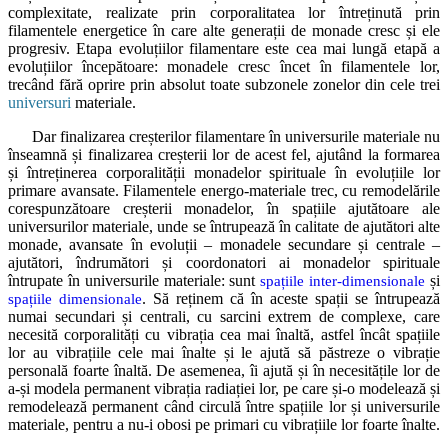
complexitate, realizate prin corporalitatea lor întreținută prin
filamentele energetice în care alte generații de monade cresc și ele
progresiv. Etapa evoluțiilor filamentare este cea mai lungă etapă a
evoluțiilor începătoare: monadele cresc încet în filamentele lor,
trecând fără oprire prin absolut toate subzonele zonelor din cele trei
universuri
materiale.
Dar finalizarea creșterilor filamentare în universurile materiale nu
înseamnă și finalizarea creșterii lor de acest fel, ajutând la formarea
și întreținerea corporalității monadelor spirituale în evoluțiile lor
primare avansate. Filamentele energo-materiale trec, cu remodelările
corespunzătoare creșterii monadelor, în spațiile ajutătoare ale
universurilor materiale, unde se întrupează în calitate de ajutători alte
monade, avansate în evoluții – monadele secundare și centrale –
ajutători, îndrumători și coordonatori ai monadelor spirituale
întrupate în universurile materiale: sunt
și
spațiile inter-dimensionale
. Să reținem că în aceste spații se întrupează
spațiile dimensionale
numai secundari și centrali, cu sarcini extrem de complexe, care
necesită corporalități cu vibrația cea mai înaltă, astfel încât spațiile
lor au vibrațiile cele mai înalte și le ajută să păstreze o vibrație
personală foarte înaltă. De asemenea, îi ajută și în necesitățile lor de
a-și modela permanent vibrația radiației lor, pe care și-o modelează și
remodelează permanent când circulă între spațiile lor și universurile
materiale, pentru a nu-i obosi pe primari cu vibrațiile lor foarte înalte.