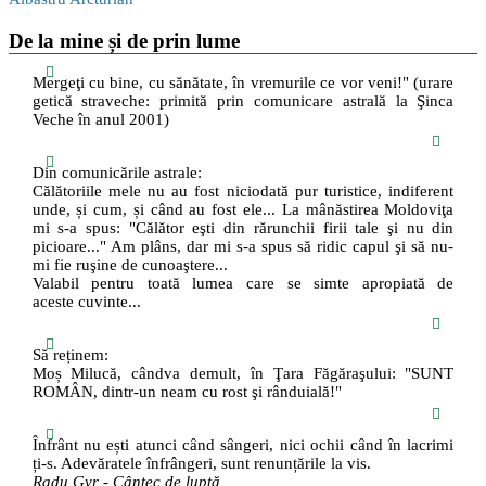
De la mine și de prin lume
Mergeţi cu bine, cu sănătate, în vremurile ce vor veni!" (urare
getică straveche: primită prin comunicare astrală la Şinca
Veche în anul 2001)
Din comunicările astrale:
Călătoriile mele nu au fost niciodată pur turistice, indiferent
unde, și cum, și când au fost ele... La mânăstirea Moldoviţa
mi s-a spus: "Călător eşti din rărunchii firii tale şi nu din
picioare..." Am plâns, dar mi s-a spus să ridic capul şi să nu-
mi fie ruşine de cunoaştere...
Valabil pentru toată lumea care se simte apropiată de
aceste cuvinte...
Să reținem:
Moș Milucă, cândva demult, în Ţara Făgăraşului: "SUNT
ROMÂN, dintr-un neam cu rost şi rânduială!"
Înfrânt nu ești atunci când sângeri, nici ochii când în lacrimi
ți-s. Adevăratele înfrângeri, sunt renunțările la vis.
Radu Gyr - Cântec de luptă