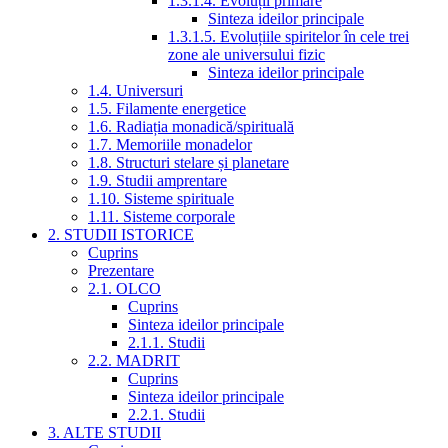
1.3.1.4. Evoluții primare
Sinteza ideilor principale
1.3.1.5. Evoluțiile spiritelor în cele trei
zone ale universului fizic
Sinteza ideilor principale
1.4. Universuri
1.5. Filamente energetice
1.6. Radiația monadică/spirituală
1.7. Memoriile monadelor
1.8. Structuri stelare și planetare
1.9. Studii amprentare
1.10. Sisteme spirituale
1.11. Sisteme corporale
2. STUDII ISTORICE
Cuprins
Prezentare
2.1. OLCO
Cuprins
Sinteza ideilor principale
2.1.1. Studii
2.2. MADRIT
Cuprins
Sinteza ideilor principale
2.2.1. Studii
3. ALTE STUDII