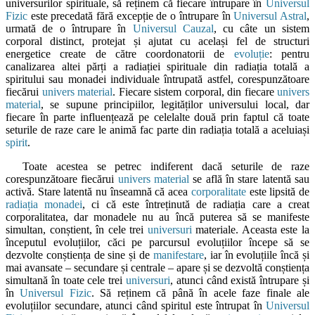
universurilor spirituale, să reținem că fiecare întrupare în
Universul
Fizic
este precedată fără excepție de o întrupare în
Universul Astral
,
urmată de o întrupare în
Universul Cauzal
, cu câte un sistem
corporal distinct, protejat și ajutat cu același fel de structuri
energetice create de către coordonatorii de
evoluție
: pentru
canalizarea altei părți a radiației spirituale din radiația totală a
spiritului sau monadei individuale întrupată astfel, corespunzătoare
fiecărui
univers material
. Fiecare sistem corporal, din fiecare
univers
material
, se supune principiilor, legităților universului local, dar
fiecare în parte influențează pe celelalte două prin faptul că toate
seturile de raze care le animă fac parte din radiația totală a aceluiași
spirit
.
Toate acestea se petrec indiferent dacă seturile de raze
corespunzătoare fiecărui
univers material
se află în stare latentă sau
activă. Stare latentă nu înseamnă că acea
corporalitate
este lipsită de
radiația monadei
, ci că este întreținută de radiația care a creat
corporalitatea, dar monadele nu au încă puterea să se manifeste
simultan, conștient, în cele trei
universuri
materiale. Aceasta este la
începutul evoluțiilor, căci pe parcursul evoluțiilor începe să se
dezvolte conștiența de sine și de
manifestare
, iar în evoluțiile încă și
mai avansate – secundare și centrale – apare și se dezvoltă conștiența
simultană în toate cele trei
universuri
, atunci când există întrupare și
în
Universul Fizic
. Să reținem că până în acele faze finale ale
evoluțiilor secundare, atunci când spiritul este întrupat în
Universul