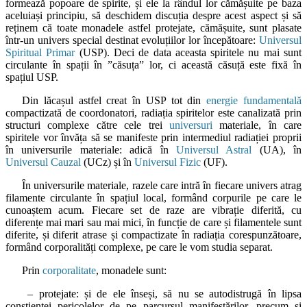
formează popoare de spirite, și ele la rândul lor cămășuite pe baza
aceluiași principiu, să deschidem discuția despre acest aspect și să
reținem că toate monadele astfel protejate, cămășuite, sunt plasate
într-un univers special destinat evoluțiilor lor începătoare:
Universul
Spiritual Primar
(USP). Deci de data aceasta spiritele nu mai sunt
circulante în spații în ”căsuța” lor, ci această căsuță este fixă în
spațiul USP.
Din lăcașul astfel creat în USP tot din
energie fundamentală
compactizată de coordonatori, radiația spiritelor este canalizată prin
structuri complexe către cele trei
universuri
materiale, în care
spiritele vor învăța să se manifeste prin intermediul radiației proprii
în universurile materiale: adică în
Universul Astral
(UA), în
Universul Cauzal
(UCz) și în
Universul Fizic
(UF).
În universurile materiale, razele care intră în fiecare univers atrag
filamente circulante în spațiul local, formând corpurile pe care le
cunoaștem acum. Fiecare set de raze are vibrație diferită, cu
diferențe mai mari sau mai mici, în funcție de care și filamentele sunt
diferite, și diferit atrase și compactizate în radiația corespunzătoare,
formând corporalități complexe, pe care le vom studia separat.
Prin
corporalitate
, monadele sunt:
– protejate: și de ele înseși, să nu se autodistrugă în lipsa
conștienței pericolelor de pe parcursul manifestărilor, precum și