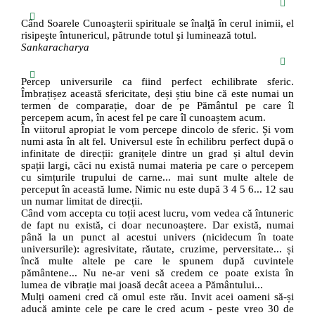
Când Soarele Cunoaşterii spirituale se înalţă în cerul inimii, el
risipeşte întunericul, pătrunde totul şi luminează totul.
Sankaracharya
Percep universurile ca fiind perfect echilibrate sferic.
Îmbrațișez această sfericitate, deși știu bine că este numai un
termen de comparație, doar de pe Pământul pe care îl
percepem acum, în acest fel pe care îl cunoaștem acum.
În viitorul apropiat le vom percepe dincolo de sferic. Și vom
numi asta în alt fel. Universul este în echilibru perfect după o
infinitate de direcții: granițele dintre un grad și altul devin
spații largi, căci nu există numai materia pe care o percepem
cu simțurile trupului de carne... mai sunt multe altele de
perceput în această lume. Nimic nu este după 3 4 5 6... 12 sau
un numar limitat de direcții.
Când vom accepta cu toții acest lucru, vom vedea că întuneric
de fapt nu există, ci doar necunoaștere. Dar există, numai
până la un punct al acestui univers (nicidecum în toate
universurile): agresivitate, răutate, cruzime, perversitate... și
încă multe altele pe care le spunem după cuvintele
pământene... Nu ne-ar veni să credem ce poate exista în
lumea de vibrație mai joasă decât aceea a Pământului...
Mulți oameni cred că omul este rău. Invit acei oameni să-și
aducă aminte cele pe care le cred acum - peste vreo 30 de