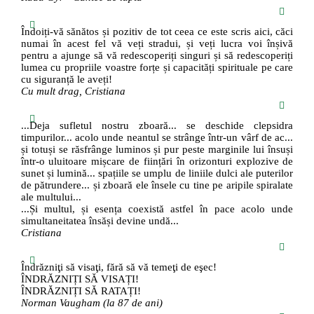
Îndoiți-vă sănătos și pozitiv de tot ceea ce este scris aici, căci
numai în acest fel vă veți stradui, și veți lucra voi înșivă
pentru a ajunge să vă redescoperiți singuri și să redescoperiți
lumea cu propriile voastre forțe și capacități spirituale pe care
cu siguranță le aveți!
Cu mult drag, Cristiana
...Deja sufletul nostru zboară... se deschide clepsidra
timpurilor... acolo unde neantul se strânge într-un vârf de ac...
și totuși se răsfrânge luminos și pur peste marginile lui însuși
într-o uluitoare mișcare de ființări în orizonturi explozive de
sunet și lumină... spațiile se umplu de liniile dulci ale puterilor
de pătrundere... și zboară ele însele cu tine pe aripile spiralate
ale multului...
...Și multul, și esența coexistă astfel în pace acolo unde
simultaneitatea însăși devine undă...
Cristiana
Îndrăzniţi să visaţi, fără să vă temeţi de eşec!
ÎNDRĂZNIȚI SĂ VISAȚI!
ÎNDRĂZNIȚI SĂ RATAȚI!
Norman Vaugham (la 87 de ani)