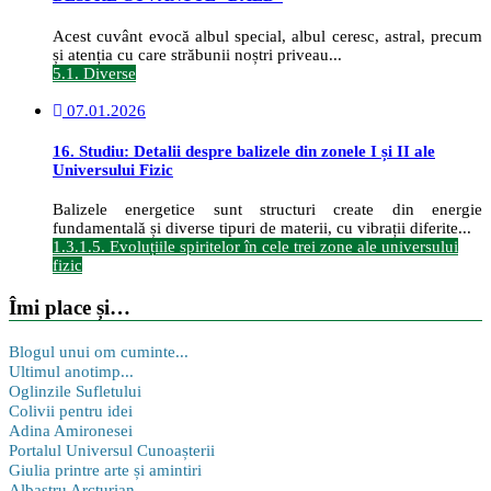
Acest cuvânt evocă albul special, albul ceresc, astral, precum
și atenția cu care străbunii noștri priveau...
5.1. Diverse
07.01.2026
16. Studiu: Detalii despre balizele din zonele I și II ale
Universului Fizic
Balizele energetice sunt structuri create din energie
fundamentală și diverse tipuri de materii, cu vibrații diferite...
1.3.1.5. Evoluțiile spiritelor în cele trei zone ale universului
fizic
Îmi place și…
Blogul unui om cuminte...
Ultimul anotimp...
Oglinzile Sufletului
Colivii pentru idei
Adina Amironesei
Portalul Universul Cunoașterii
Giulia printre arte și amintiri
Albastru Arcturian