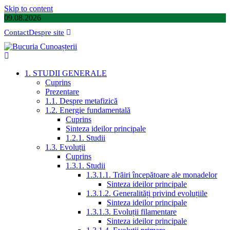
Skip to content
09.08.2026
Contact
Despre site
1. STUDII GENERALE
Cuprins
Prezentare
1.1. Despre metafizică
1.2. Energie fundamentală
Cuprins
Sinteza ideilor principale
1.2.1. Studii
1.3. Evoluții
Cuprins
1.3.1. Studii
1.3.1.1. Trăiri începătoare ale monadelor
Sinteza ideilor principale
1.3.1.2. Generalități privind evoluțiile
Sinteza ideilor principale
1.3.1.3. Evoluții filamentare
Sinteza ideilor principale