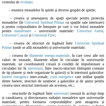
centrului de
evoluție
:
– reunirea monadelor în spirite și diverse grupări de spirite;
– crearea și amenajarea de spații speciale pentru protecția
monadelor (în
Universul Spiritual Primar
cu spațiile sale interioare)
și pentru corporalitatea de întrupare pe care o vor folosi monadele
pentru
manifestare
– universurile materiale:
Universul Astral
,
Universul Cauzal
și
Universul Fizic
;
– crearea de structuri de legătură între
Universul Spiritual
Primar
(unde se află monadele) și universurile materiale;
– crearea de
filamente energo-materiale
, în care cresc alte noi
valuri de monade, filamente aflate în circulație în universurile
materiale, iar coordonatorii crează și condiții de impulsionare a
circulației lor în
universuri
, între macro-structuri (întrupări comune
de tip planete și stele organizate în galaxii) și în interiorul galaxiilor:
bariere energetice
inter-zonale,
corzi energetice
care străbat spațiile
dintre bariere, structuri de susținere a galaxiilor și de ajutor pentru
crearea unor structuri interioare ale acestora, etc.;
– structurile de legătură între
universuri
creează în același timp
și canalizarea, și direcționarea radiației monadelor spre universurile
materiale, pentru formarea corporalităților: prin atragerea și