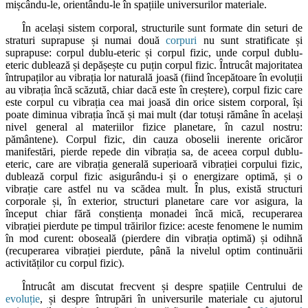
mișcându-le, orientându-le în spațiile universurilor materiale.
În același sistem corporal, structurile sunt formate din seturi de
straturi suprapuse și numai două
corpuri
nu sunt stratificate și
suprapuse: corpul dublu-eteric și corpul fizic, unde corpul dublu-
eteric dublează și depășește cu puțin corpul fizic. Întrucât majoritatea
întrupaților au vibrația lor naturală joasă (fiind începătoare în evoluții
au vibrația încă scăzută, chiar dacă este în creștere), corpul fizic care
este corpul cu vibrația cea mai joasă din orice sistem corporal, își
poate diminua vibrația încă și mai mult (dar totuși rămâne în același
nivel general al materiilor fizice planetare, în cazul nostru:
pământene). Corpul fizic, din cauza oboselii inerente oricăror
manifestări, pierde repede din vibrația sa, de aceea corpul dublu-
eteric, care are vibrația generală superioară vibrației corpului fizic,
dublează corpul fizic asigurându-i și o energizare optimă, și o
vibrație care astfel nu va scădea mult. În plus, există structuri
corporale și, în exterior, structuri planetare care vor asigura, la
început chiar fără conștiența monadei încă mică, recuperarea
vibrației pierdute pe timpul trăirilor fizice: aceste fenomene le numim
în mod curent: oboseală (pierdere din vibrația optimă) și odihnă
(recuperarea vibrației pierdute, până la nivelul optim continuării
activităților cu corpul fizic).
Întrucât am discutat frecvent și despre spațiile Centrului de
evoluție
, și despre întrupări în universurile materiale cu ajutorul