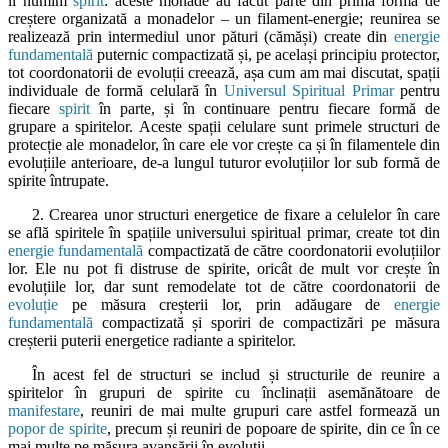
îl numim
spirit
: aceste monade au făcut parte din prima formă de
creștere organizată a monadelor – un filament-energie; reunirea se
realizează prin intermediul unor pături (cămăși) create din
energie
fundamentală
puternic compactizată și, pe același principiu protector,
tot coordonatorii de evoluții creează, așa cum am mai discutat, spații
individuale de formă celulară în
Universul Spiritual Primar
pentru
fiecare
spirit
în parte, și în continuare pentru fiecare formă de
grupare a spiritelor. Aceste spații celulare sunt primele structuri de
protecție ale monadelor, în care ele vor crește ca și în filamentele din
evoluțiile anterioare, de-a lungul tuturor evoluțiilor lor sub formă de
spirite întrupate.
2. Crearea unor structuri energetice de fixare a celulelor în care
se află spiritele în spațiile universului spiritual primar, create tot din
energie fundamentală
compactizată de către coordonatorii evoluțiilor
lor. Ele nu pot fi distruse de spirite, oricât de mult vor crește în
evoluțiile lor, dar sunt remodelate tot de către coordonatorii de
evoluție
pe măsura creșterii lor, prin adăugare de
energie
fundamentală
compactizată și sporiri de compactizări pe măsura
creșterii puterii energetice radiante a spiritelor.
În acest fel de structuri se includ și structurile de reunire a
spiritelor în grupuri de spirite cu înclinații asemănătoare de
manifestare
, reuniri de mai multe grupuri care astfel formează un
popor de spirite
, precum și reuniri de popoare de spirite, din ce în ce
mai multe pe măsura avansării în evoluții.