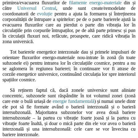
primirea/evacuarea fluxurilor de
filamente energo-materiale
din și
către
Universul Central
, unde sunt create/remodelate de
coordonatorii de
evoluție
pentru a ajuta la formarea și întreținerea
corporalității de întrupare a spiritelor: pe de o parte barierele ajută la
evacuarea fluxurilor care au pierdut o parte din vibrația lor în
circulațiile prin corpurile întrupaților, pe de altă parte primesc și pun
în circulații fluxuri noi, refăcute, proaspete, care ridică vibrația în
zona universică.
Tot barierele energetice interzonale dau și primele impulsuri de
orientare fluxurilor energo-materiale nou-intrate în zonă (în toate
subzonele ei) pentru intrarea lor în circulațiile cosmice, pentru a nu
se aglomera în regiunea barierei; în continuare vor fi atrase de
corzile energetice universice, continuând circulația lor spre interiorul
spațiilor cosmice.
Să reținem faptul că, dacă zonele universice sunt aliniate
concentric, subzonele sunt răspândite în tot volumul zonei (zonă
care este o bulă uriașă de
energie fundamentală
) și numai unele dintr
ele pot să fie formate având o barieră interzonală și o barieră
intersubzonală. Majoritatea subzonelor vor avea două bariere
intersubzonale – la partea cu vibrație foarte joasă și la partea cu
vibrație foarte înaltă, și doar o mică parte din ele vor avea o barieră
interzonală și una intersubzonală: cele care se vor învecina cu
bariere interzonale.