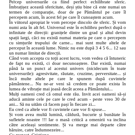
Percep universurile ca fiind perfect echilibrate sferic.
Îmbrațișez această sfericitate, deși știu bine că este numai un
termen de comparație, doar de pe Pământul pe care îl
percepem acum, în acest fel pe care îl cunoaștem acum.
În viitorul apropiat le vom percepe dincolo de sferic. Și vom
numi asta în alt fel. Universul este în echilibru perfect după o
infinitate de direcții: granițele dintre un grad și altul devin
spații largi, căci nu există numai materia pe care o percepem
cu simțurile trupului de carne... mai sunt multe altele de
perceput în această lume. Nimic nu este după 3 4 5 6... 12 sau
un numar limitat de direcții.
Când vom accepta cu toții acest lucru, vom vedea că întuneric
de fapt nu există, ci doar necunoaștere. Dar există, numai
până la un punct al acestui univers (nicidecum în toate
universurile): agresivitate, răutate, cruzime, perversitate... și
încă multe altele pe care le spunem după cuvintele
pământene... Nu ne-ar veni să credem ce poate exista în
lumea de vibrație mai joasă decât aceea a Pământului...
Mulți oameni cred că omul este rău. Invit acei oameni să-și
aducă aminte cele pe care le cred acum - peste vreo 30 de
ani... Să nu uităm că facem pași în fiecare zi...
Eu cred ca altele vor fi cuvintele care vor fi spuse...
Și vom avea multă lumină, căldură, bucurie și bunătate în
sufletele noastre !!! Iar o masă critică a omenirii va inclina
către aceleași sentimente. Și va merge mai departe către
hăruire, catre îndumnezeire...