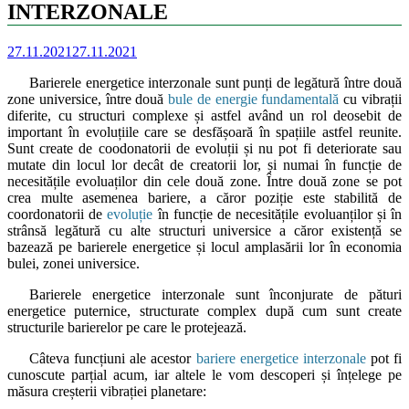
INTERZONALE
27.11.2021
27.11.2021
Barierele energetice interzonale sunt punți de legătură între două
zone universice, între două
bule de energie fundamentală
cu vibrații
diferite, cu structuri complexe și astfel având un rol deosebit de
important în evoluțiile care se desfășoară în spațiile astfel reunite.
Sunt create de coodonatorii de evoluții și nu pot fi deteriorate sau
mutate din locul lor decât de creatorii lor, și numai în funcție de
necesitățile evoluaților din cele două zone. Între două zone se pot
crea multe asemenea bariere, a căror poziție este stabilită de
coordonatorii de
evoluție
în funcție de necesitățile evoluanților și în
strânsă legătură cu alte structuri universice a căror existență se
bazează pe barierele energetice și locul amplasării lor în economia
bulei, zonei universice.
Barierele energetice interzonale sunt înconjurate de pături
energetice puternice, structurate complex după cum sunt create
structurile barierelor pe care le protejează.
Câteva funcțiuni ale acestor
bariere energetice interzonale
pot fi
cunoscute parțial acum, iar altele le vom descoperi și înțelege pe
măsura creșterii vibrației planetare: