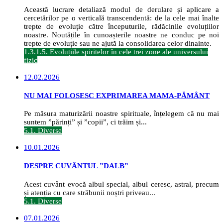
Această lucrare detaliază modul de derulare și aplicare a
cercetărilor pe o verticală transcendentă: de la cele mai înalte
trepte de evoluție către începuturile, rădăcinile evoluțiilor
noastre. Noutățile în cunoașterile noastre ne conduc pe noi
trepte de evoluție sau ne ajută la consolidarea celor dinainte.
1.3.1.5. Evoluțiile spiritelor în cele trei zone ale universului
fizic
12.02.2026
NU MAI FOLOSESC EXPRIMAREA MAMA-PĂMÂNT
Pe măsura maturizării noastre spirituale, înțelegem că nu mai
suntem ”părinți” și ”copii”, ci trăim și...
5.1. Diverse
10.01.2026
DESPRE CUVÂNTUL ”DALB”
Acest cuvânt evocă albul special, albul ceresc, astral, precum
și atenția cu care străbunii noștri priveau...
5.1. Diverse
07.01.2026