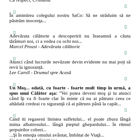
Cu respect, Cristiana
În amintirea colegului nostru SaCo: Să ne străduim să ne
păstrăm inocenţa...
Adevărata călătorie a descoperirii nu înseamnă a căuta
tărâmuri noi, ci a vedea cu ochi noi...
Marcel Proust - Adevărata călătorie
Atunci când lucrurile nevăzute devin evidente nu mai poți să
revii la ignoranță.
Lee Caroll - Drumul spre Acasă
Un Moş... odată, cu foarte - foarte mult timp în urmă, a
spus unui Călător aşa:
"Vei putea deveni moş şi tu atunci
când îţi va fi foarte clar în minte că nu ai pătruns ceea ce
altădată credeai cu siguranţă că ai pătruns până la capăt...
Cand iti regasesti linistea sufletului... el poate zbura lângă
inima albatrosului... lângă pieptul ghepardului... în ritmul
şerpuirilor cobrei...
...Şi în emoţia omului avântat, îmbătat de Viaţă...