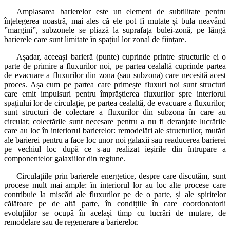
Amplasarea barierelor este un element de subtilitate pentru
înțelegerea noastră, mai ales că ele pot fi mutate și bula neavând
”margini”, subzonele se pliază la suprafața bulei-zonă, pe lângă
barierele care sunt limitate în spațiul lor zonal de ființare.
Așadar, aceeași barieră (punte) cuprinde printre structurile ei o
parte de primire a fluxurilor noi, pe partea cealaltă cuprinde partea
de evacuare a fluxurilor din zona (sau subzona) care necesită acest
proces. Așa cum pe partea care primește fluxuri noi sunt structuri
care emit impulsuri pentru împrăștierea fluxurilor spre interiorul
spațiului lor de circulație, pe partea cealaltă, de evacuare a fluxurilor,
sunt structuri de colectare a fluxurilor din subzona în care au
circulat; colectările sunt necesare pentru a nu fi deranjate lucrările
care au loc în interiorul barierelor: remodelări ale structurilor, mutări
ale barierei pentru a face loc unor noi galaxii sau readucerea barierei
pe vechiul loc după ce s-au realizat ieșirile din întrupare a
componentelor galaxiilor din regiune.
Circulațiile prin barierele energetice, despre care discutăm, sunt
procese mult mai ample: în interiorul lor au loc alte procese care
contribuie la mișcări ale fluxurilor pe de o parte, și ale spiritelor
călătoare pe de altă parte, în condițiile în care coordonatorii
evoluțiilor se ocupă în același timp cu lucrări de mutare, de
remodelare sau de regenerare a barierelor.