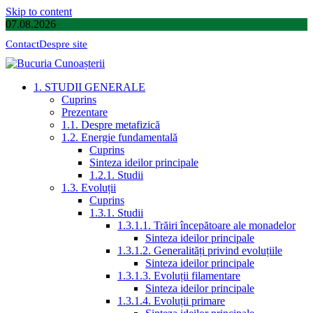
Skip to content
07.08.2026
Contact
Despre site
1. STUDII GENERALE
Cuprins
Prezentare
1.1. Despre metafizică
1.2. Energie fundamentală
Cuprins
Sinteza ideilor principale
1.2.1. Studii
1.3. Evoluții
Cuprins
1.3.1. Studii
1.3.1.1. Trăiri începătoare ale monadelor
Sinteza ideilor principale
1.3.1.2. Generalități privind evoluțiile
Sinteza ideilor principale
1.3.1.3. Evoluții filamentare
Sinteza ideilor principale
1.3.1.4. Evoluții primare