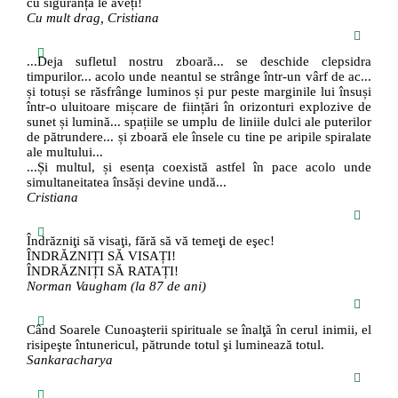
cu siguranță le aveți!
Cu mult drag, Cristiana
...Deja sufletul nostru zboară... se deschide clepsidra
timpurilor... acolo unde neantul se strânge într-un vârf de ac...
și totuși se răsfrânge luminos și pur peste marginile lui însuși
într-o uluitoare mișcare de ființări în orizonturi explozive de
sunet și lumină... spațiile se umplu de liniile dulci ale puterilor
de pătrundere... și zboară ele însele cu tine pe aripile spiralate
ale multului...
...Și multul, și esența coexistă astfel în pace acolo unde
simultaneitatea însăși devine undă...
Cristiana
Îndrăzniţi să visaţi, fără să vă temeţi de eşec!
ÎNDRĂZNIȚI SĂ VISAȚI!
ÎNDRĂZNIȚI SĂ RATAȚI!
Norman Vaugham (la 87 de ani)
Când Soarele Cunoaşterii spirituale se înalţă în cerul inimii, el
risipeşte întunericul, pătrunde totul şi luminează totul.
Sankaracharya