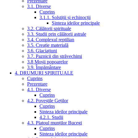
Prezentare
3.1. Diverse
Cuprins
3.1.1. Solstiții și echinocții
Sinteza ideilor principale
3.2. Călătorii spirituale
3.3. Studii prin călătorii astrale
3.4. Complexul reptilian
3.5. Creație materială
3.6. Glaciațiuni
3.7. Paznicii din străvechimi
3.8 Moșii popoarelor
3.9. Împământare
4. DRUMURI SPIRITUALE
Cuprins
Prezentare
4.1. Diverse
Cuprins
4.2. Poveștile Geților
Cuprins
Sinteza ideilor principale
4.2.1. Studii
4.3. Platoul munților Bucegi
Cuprins
Sinteza ideilor principale