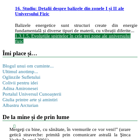
16. Studiu: Detalii despre balizele din zonele I și II ale
Universului Fizic
Balizele energetice sunt structuri create din energie
fundamentală și diverse tipuri de materii, cu vibrații diferite...
1.3.1.5. Evoluțiile spiritelor în cele trei zone ale universului
fizic
Îmi place și…
Blogul unui om cuminte...
Ultimul anotimp...
Oglinzile Sufletului
Colivii pentru idei
Adina Amironesei
Portalul Universul Cunoașterii
Giulia printre arte și amintiri
Albastru Arcturian
De la mine și de prin lume
Mergeţi cu bine, cu sănătate, în vremurile ce vor veni!" (urare
getică straveche: primită prin comunicare astrală la Şinca