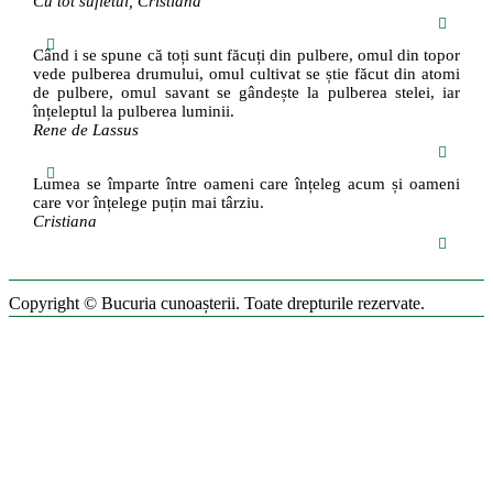
Cu tot sufletul, Cristiana
Când i se spune că toți sunt făcuți din pulbere, omul din topor
vede pulberea drumului, omul cultivat se știe făcut din atomi
de pulbere, omul savant se gândește la pulberea stelei, iar
înțeleptul la pulberea luminii.
Rene de Lassus
Lumea se împarte între oameni care înțeleg acum și oameni
care vor înțelege puțin mai târziu.
Cristiana
Copyright © Bucuria cunoașterii. Toate drepturile rezervate.