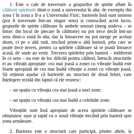
1. Este o cale de traversare a grupurilor de spirite aflate în
călătorii spirituale
dintr-o zonă a universului în alta: de exemplu din
zona I în zona a II-a a Universului Fizic; barierele însă sunt unisens
(pot fi traversate într-un singur sens) și cunoscând acest lucru,
grupurile de spirite călătoare în ambele sensuri (merg undeva – se
întorc din locul de plecare în călătorie) nu pot trece decât într-un
sens dintr-o zonă în alta, dar la întoarcere nu pot merge pe același
drum, ci pe o altă rută, trecând printr-o altă barieră, prin care se
poate trece invers, pentru ca spiritele călătoare să se poată întoarce
acasă, de unde au venit. Trecerea spiritelor prin barieră – indiferent
în ce sens – nu este de loc dificilă pentru călători, întrucât structurile
ei au vibrații apropiate: cea mai joasă a zonei cu vibrație înaltă este
foarte apropiată de cea mai înaltă vibrație a zonei cu vibrație joasă.
Să reținem așadar că barierele au structuri de două feluri, care
înțelegere rezidă din faptul că ele reunesc:
– un spațiu cu vibrația cea mai joasă a unei zone;
– un spațiu cu vibrația cea mai înaltă a celeilalte zone.
Vibrațiile sunt însă apropiate de aceea spiritele călătoare se
obișnuiesc ușor și rapid cu o nouă vibrație trecând prin barieră spre
zona următoare.
2. Barierea este o structură care participă, printre altele, la