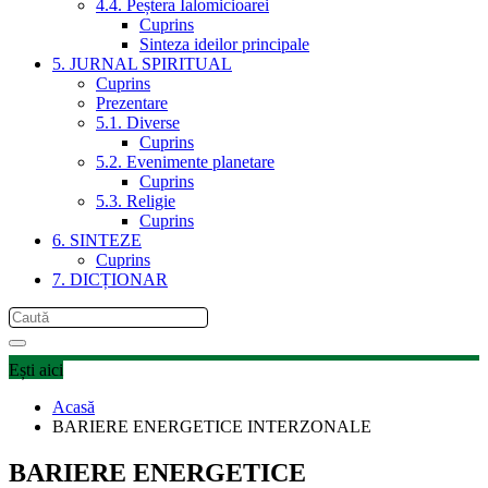
4.4. Peștera Ialomicioarei
Cuprins
Sinteza ideilor principale
5. JURNAL SPIRITUAL
Cuprins
Prezentare
5.1. Diverse
Cuprins
5.2. Evenimente planetare
Cuprins
5.3. Religie
Cuprins
6. SINTEZE
Cuprins
7. DICȚIONAR
Ești aici
Acasă
BARIERE ENERGETICE INTERZONALE
BARIERE ENERGETICE