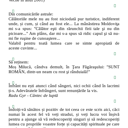
Veche în anul 2001)
Din comunicările astrale:
Călătoriile mele nu au fost niciodată pur turistice, indiferent
unde, și cum, și când au fost ele... La mânăstirea Moldoviţa
mi s-a spus: "Călător eşti din rărunchii firii tale şi nu din
picioare..." Am plâns, dar mi s-a spus să ridic capul şi să nu-
mi fie ruşine de cunoaştere...
Valabil pentru toată lumea care se simte apropiată de
aceste cuvinte...
Să reținem:
Moș Milucă, cândva demult, în Ţara Făgăraşului: "SUNT
ROMÂN, dintr-un neam cu rost şi rânduială!"
Înfrânt nu ești atunci când sângeri, nici ochii când în lacrimi
ți-s. Adevăratele înfrângeri, sunt renunțările la vis.
Radu Gyr - Cântec de luptă
Îndoiți-vă sănătos și pozitiv de tot ceea ce este scris aici, căci
numai în acest fel vă veți stradui, și veți lucra voi înșivă
pentru a ajunge să vă redescoperiți singuri și să redescoperiți
lumea cu propriile voastre forțe și capacități spirituale pe care