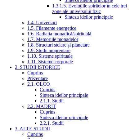
Sinteza ideilor principale
1.3.1.5. Evoluțiile spiritelor în cele trei
zone ale universului fizic
Sinteza ideilor principale
1.4. Universuri
1.5. Filamente energetice
1.6. Radiația monadică/spirituală
1.7. Memoriile monadelor
1.8. Structuri stelare și planetare
1.9. Studii amprentare
1.10. Sisteme spirituale
1.11. Sisteme corporale
2. STUDII ISTORICE
Cuprins
Prezentare
2.1. OLCO
Cuprins
Sinteza ideilor principale
2.1.1. Studii
2.2. MADRIT
Cuprins
Sinteza ideilor principale
2.2.1. Studii
3. ALTE STUDII
Cuprins