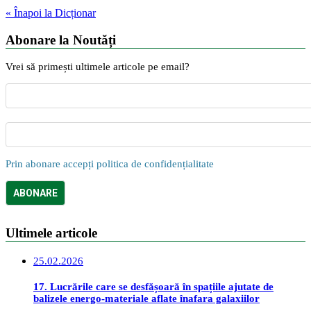
« Înapoi la Dicționar
Abonare la Noutăți
Vrei să primești ultimele articole pe email?
Prin abonare accepți politica de confidențialitate
Ultimele articole
25.02.2026
17. Lucrările care se desfășoară în spațiile ajutate de
balizele energo-materiale aflate înafara galaxiilor