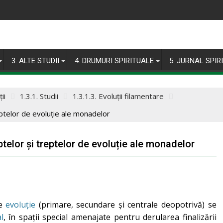
3. ALTE STUDII
4. DRUMURI SPIRITUALE
5. JURNAL SPIR
ii
1.3.1. Studii
1.3.1.3. Evoluții filamentare
treptelor de evoluție ale monadelor
reptelor și treptelor de evoluție ale monadelor
de
evoluție
(primare, secundare și centrale deopotrivă) se
l
, în spații special amenajate pentru derularea finalizării