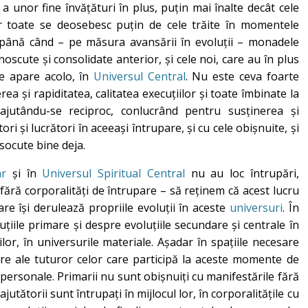
 a unor fine învățături în plus, puțin mai înalte decât cele
dar toate se deosebesc puțin de cele trăite în momentele
 până când – pe măsura avansării în evoluții – monadele
noscute și consolidate anterior, și cele noi, care au în plus
ce apare acolo, în
Universul Central
. Nu este ceva foarte
a și rapiditatea, calitatea execuțiilor și toate îmbinate la
ajutându-se reciproc, conlucrând pentru susținerea și
ori și lucrători în aceeași întrupare, și cu cele obișnuite, și
socute bine deja.
ar
și în
Universul Spiritual Central
nu au loc întrupări,
fără corporalități de întrupare – să reținem că acest lucru
are își derulează propriile evoluții în aceste
universuri
. În
țiile primare și despre evoluțiile secundare și centrale în
rilor, în universurile materiale. Așadar în spațiile necesare
are ale tuturor celor care participă la aceste momente de
or personale. Primarii nu sunt obișnuiți cu manifestările fără
ajutătorii sunt întrupați în mijlocul lor, în corporalitățile cu