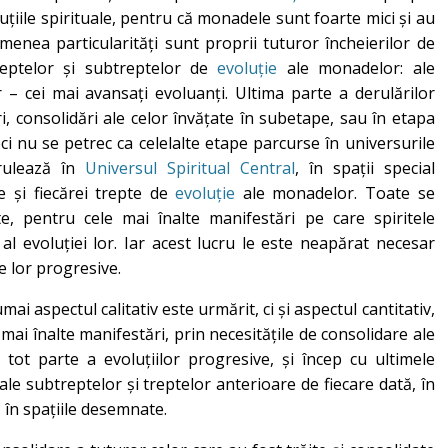
luțiile spirituale, pentru că monadele sunt foarte mici și au
menea particularități sunt proprii tuturor încheierilor de
eptelor și subtreptelor de
evoluție
ale monadelor: ale
or – cei mai avansați evoluanți. Ultima parte a derulărilor
i, consolidări ale celor învățate în subetape, sau în etapa
 nu se petrec ca celelalte etape parcurse în universurile
erulează în
Universul Spiritual Central
, în spații special
e și fiecărei trepte de
evoluție
ale monadelor. Toate se
e, pentru cele mai înalte manifestări pe care spiritele
l evoluției lor. Iar acest lucru le este neapărat necesar
e lor progresive.
ai aspectul calitativ este urmărit, ci și aspectul cantitativ,
mai înalte manifestări, prin necesitățile de consolidare ale
 tot parte a evoluțiilor progresive, și încep cu ultimele
 ale subtreptelor și treptelor anterioare de fiecare dată, în
, în spațiile desemnate.