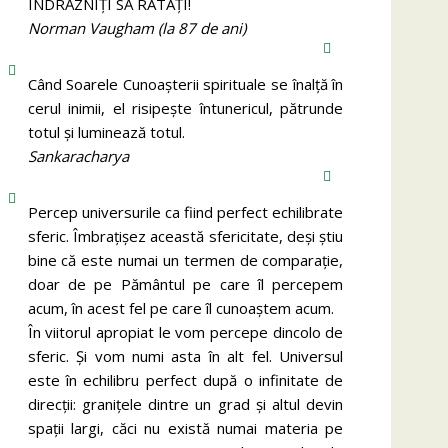
ÎNDRĂZNIȚI SĂ RATAȚI!
Norman Vaugham (la 87 de ani)
Când Soarele Cunoaşterii spirituale se înalţă în
cerul inimii, el risipeşte întunericul, pătrunde
totul şi luminează totul.
Sankaracharya
Percep universurile ca fiind perfect echilibrate
sferic. Îmbrațișez această sfericitate, deși știu
bine că este numai un termen de comparație,
doar de pe Pământul pe care îl percepem
acum, în acest fel pe care îl cunoaștem acum.
În viitorul apropiat le vom percepe dincolo de
sferic. Și vom numi asta în alt fel. Universul
este în echilibru perfect după o infinitate de
direcții: granițele dintre un grad și altul devin
spații largi, căci nu există numai materia pe