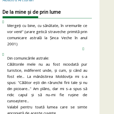
De la mine și de prin lume
Mergeţi cu bine, cu sănătate, în vremurile ce
vor veni!" (urare getică straveche: primită prin
comunicare astrală la Şinca Veche în anul
2001)
Din comunicările astrale:
Călătoriile mele nu au fost niciodată pur
turistice, indiferent unde, și cum, și când au
fost ele... La mânăstirea Moldoviţa mi s-a
spus: "Călător eşti din rărunchii firii tale şi nu
din picioare..." Am plâns, dar mi s-a spus să
ridic capul şi să nu-mi fie ruşine de
cunoaştere...
Valabil pentru toată lumea care se simte
apropiată de aceste cuvinte...