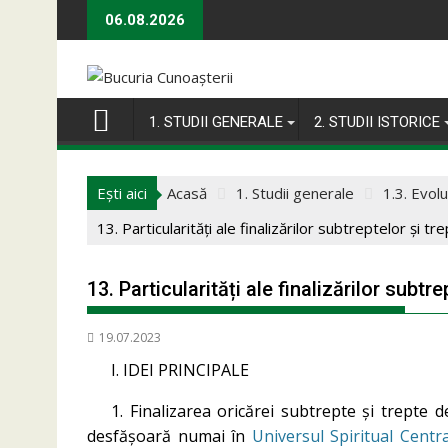
Skip
06.08.2026
to
content
1. STUDII GENERALE
2. STUDII ISTORICE
Ești aici
Acasă
1. Studii generale
1.3. Evoluț
13. Particularități ale finalizărilor subtreptelor și 
13. Particularități ale finalizărilor subt
19.07.2023
I. IDEI PRINCIPALE
1. Finalizarea oricărei subtrepte și trepte 
desfășoară numai în
Universul Spiritual Centra