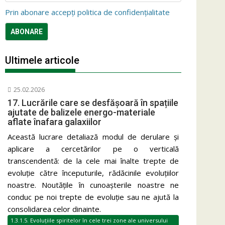
Prin abonare accepți politica de confidențialitate
Ultimele articole
25.02.2026
17. Lucrările care se desfășoară în spațiile
ajutate de balizele energo-materiale
aflate înafara galaxiilor
Această lucrare detaliază modul de derulare și
aplicare a cercetărilor pe o verticală
transcendentă: de la cele mai înalte trepte de
evoluție către începuturile, rădăcinile evoluțiilor
noastre. Noutățile în cunoașterile noastre ne
conduc pe noi trepte de evoluție sau ne ajută la
consolidarea celor dinainte.
1.3.1.5. Evoluțiile spiritelor în cele trei zone ale universului