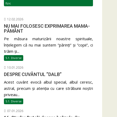
fizic
12.02.2026
NU MAI FOLOSESC EXPRIMAREA MAMA-
PĂMÂNT
Pe măsura maturizării noastre spirituale,
înțelegem că nu mai suntem ”părinți” și ”copii”, ci
trăim și...
5.1. Diverse
10.01.2026
DESPRE CUVÂNTUL ”DALB”
Acest cuvânt evocă albul special, albul ceresc,
astral, precum și atenția cu care străbunii noștri
priveau...
5.1. Diverse
07.01.2026