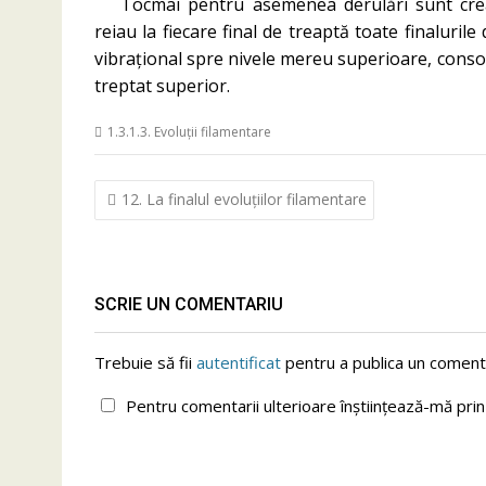
Tocmai pentru asemenea derulări sunt crea
reiau la fiecare final de treaptă toate finaluril
vibrațional spre nivele mereu superioare, consoli
treptat superior.
1.3.1.3. Evoluții filamentare
Navigare
12. La finalul evoluțiilor filamentare
în
articole
SCRIE UN COMENTARIU
Trebuie să fii
autentificat
pentru a publica un comenta
Pentru comentarii ulterioare înștiințează-mă pri