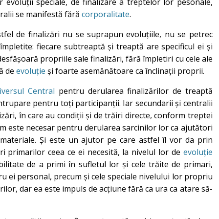
 evoluții speciale, de finalizare a treptelor lor pesonale,
tralii se manifestă fără
corporalitate
.
fel de finalizări nu se suprapun evoluțiile, nu se petrec
, împletite: fiecare subtreaptă și treaptă are specificul ei și
sfășoară propriile sale finalizări, fără împletiri cu cele ale
tă de
evoluție
și foarte asemănătoare ca înclinații proprii.
iversul Central
pentru derularea finalizărilor de treaptă
trupare pentru toți participanții. Iar secundarii și centralii
ări, în care au condiții și de trăiri directe, conform treptei
 cum este necesar pentru derularea sarcinilor lor ca ajutători
 materiale. Și este un ajutor pe care astfel îl vor da prin
ri primarilor ceea ce ei necesită, la nivelul lor de
evoluție
ilitate de a primi în sufletul lor și cele trăite de primari,
tru ei personal, precum și cele speciale nivelului lor propriu
rilor, dar ea este impuls de acțiune fără ca ura ca atare să-