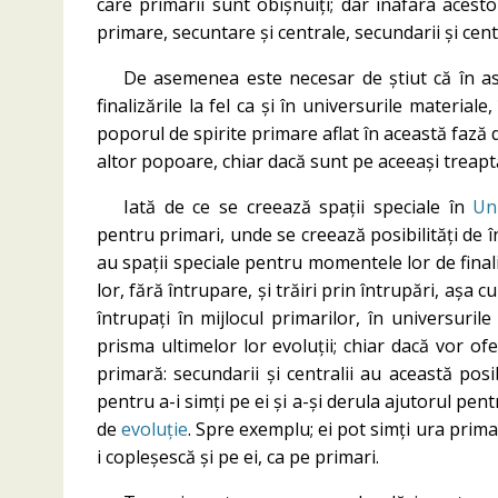
care primarii sunt obișnuiți; dar înafara acestor
primare, secuntare și centrale, secundarii și cen
De asemenea este necesar de știut că în ast
finalizările la fel ca și în universurile materiale
poporul de spirite primare aflat în această fază de
altor popoare, chiar dacă sunt pe aceeași treap
Iată de ce se creează spații speciale în
Un
pentru primari, unde se creează posibilități de în
au spații speciale pentru momentele lor de finaliz
lor, fără întrupare, și trăiri prin întrupări, așa
întrupați în mijlocul primarilor, în universurile
prisma ultimelor lor evoluții; chiar dacă vor ofe
primară: secundarii și centralii au această posib
pentru a-i simți pe ei și a-și derula ajutorul pen
de
evoluție
. Spre exemplu; ei pot simți ura prima
i copleșescă și pe ei, ca pe primari.