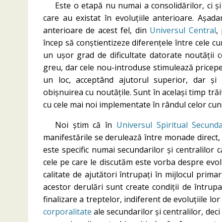
Este o etapă nu numai a consolidărilor, ci și
care au existat în evoluțiile anterioare. Așa
anterioare de acest fel, din
Universul Central
,
încep să conștientizeze diferențele între cele cu
un ușor grad de dificultate datorate noutății 
greu, dar cele nou-introduse stimulează pricepere
un loc, acceptând ajutorul superior, dar și 
obișnuirea cu noutățile. Sunt în același timp trăit
cu cele mai noi implementate în rândul celor cun
Noi știm că în
Universul Spiritual Secund
manifestările se derulează între monade direct, 
este specific numai secundarilor și centralilor c
cele pe care le discutăm este vorba despre evolu
calitate de ajutători întrupați în mijlocul prima
acestor derulări sunt create condiții de întrup
finalizare a treptelor, indiferent de evoluțiile l
corporalitate
ale secundarilor și centralilor, deci 