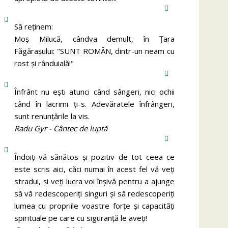
Să reținem:
Moș Milucă, cândva demult, în Ţara
Făgăraşului: "SUNT ROMÂN, dintr-un neam cu
rost şi rânduială!"
Înfrânt nu ești atunci când sângeri, nici ochii
când în lacrimi ți-s. Adevăratele înfrângeri,
sunt renunțările la vis.
Radu Gyr - Cântec de luptă
Îndoiți-vă sănătos și pozitiv de tot ceea ce
este scris aici, căci numai în acest fel vă veți
stradui, și veți lucra voi înșivă pentru a ajunge
să vă redescoperiți singuri și să redescoperiți
lumea cu propriile voastre forțe și capacități
spirituale pe care cu siguranță le aveți!