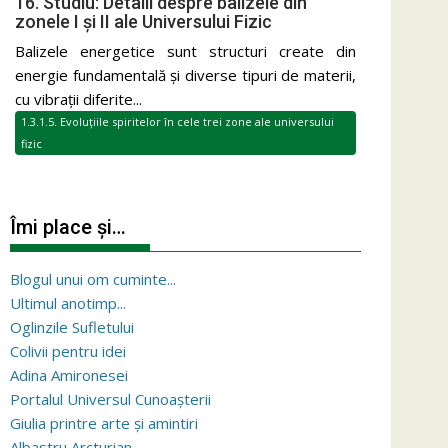
16. Studiu: Detalii despre balizele din
zonele I și II ale Universului Fizic
Balizele energetice sunt structuri create din
energie fundamentală și diverse tipuri de materii,
cu vibrații diferite...
1.3.1.5. Evoluțiile spiritelor în cele trei zone ale universului
fizic
Îmi place și…
Blogul unui om cuminte...
Ultimul anotimp...
Oglinzile Sufletului
Colivii pentru idei
Adina Amironesei
Portalul Universul Cunoașterii
Giulia printre arte și amintiri
Albastru Arcturian