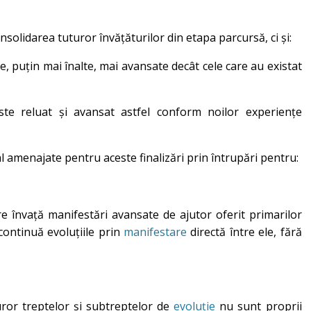
solidarea tuturor învățăturilor din etapa parcursă, ci și:
, puțin mai înalte, mai avansate decât cele care au existat
este reluat și avansat astfel conform noilor experiențe
al amenajate pentru aceste finalizări prin întrupări pentru:
 învață manifestări avansate de ajutor oferit primarilor
i continuă evoluțiile prin
manifestare
directă între ele, fără
uror treptelor și subtreptelor de
evoluție
nu sunt proprii