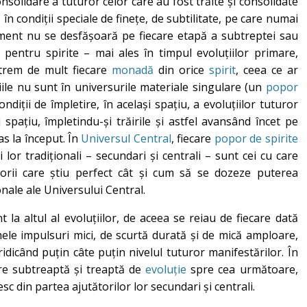
nsolidare a tuturor celor care au fost trăite și consolidate
 în condiții speciale de finețe, de subtilitate, pe care numai
ment nu se desfășoară pe fiecare etapă a subtreptei sau
 pentru spirite – mai ales în timpul evoluțiilor primare,
trem de mult fiecare
monadă
din orice
spirit
, ceea ce ar
țiile nu sunt în universurile materiale singulare (un
popor
diții de împletire, în același spațiu, a evoluțiilor tuturor
i spațiu, împletindu-și trăirile și astfel avansând încet pe
pas la început. În
Universul Central
, fiecare
popor de spirite
i lor tradiționali – secundari și centrali – sunt cei cu care
tătorii care știu perfect cât și cum să se dozeze puterea
onale ale Universului Central.
 la altul al evoluțiilor, de aceea se reiau de fiecare dată
nele impulsuri mici, de scurtă durată și de mică amploare,
dicând puțin câte puțin nivelul tuturor manifestărilor. În
care subtreaptă și treaptă de
evoluție
spre cea următoare,
sc din partea ajutătorilor lor secundari și centrali.