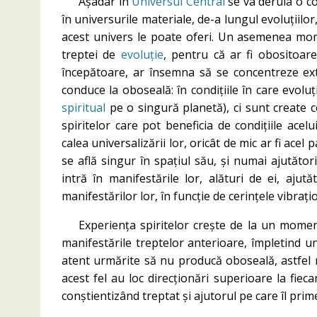
Așadar în
Universul Central
se va derula o co
în universurile materiale, de-a lungul evoluțiilor,
acest univers le poate oferi. Un asemenea mo
treptei de
evoluție
, pentru că ar fi obositoare
începătoare, ar însemna să se concentreze ex
conduce la oboseală: în condițiile în care evolu
spiritual
pe o singură planetă), ci sunt create con
spiritelor care pot beneficia de condițiile acelu
calea universalizării lor, oricât de mic ar fi acel 
se află singur în spațiul său, și numai ajutători
intră în manifestările lor, alături de ei, aju
manifestărilor lor, în funcție de cerințele vibrați
Experiența spiritelor crește de la un moment
manifestările treptelor anterioare, împletind u
atent urmărite să nu producă oboseală, astfel ri
acest fel au loc direcționări superioare la fie
conștientizând treptat și ajutorul pe care îl prime