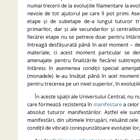
numai trecerii de la evoluțiile filamentare la evo
nevoie de tot ajutorul pe care îl pot primi. Ase
etape și de subetape de-a lungul tuturor tr
primarilor, dar și ale secundarilor și centralil
fiecărei etape nu se petrece doar pentru întărir
întreagă desfășurată până în acel moment – deci
materiale, ci acest moment particular se d
amenajate pentru finalizările fiecărei subtrept
întăresc în asemenea condiții special amenjat
(monadele) le-au învățat până în acel moment a
pentru trecerea pe un nivel superior, în evoluțiil
În aceste spații ale Universului Central, nu num
care formează rezistența în
manifestare
a celor 
absolut tuturor manifestărilor. Astfel ele sunt
manifestări, din ultimele întrupări, reluând cele
condiții de vibrații corespunzătoare evoluției lor