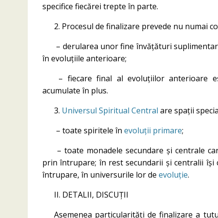
specifice fiecărei trepte în parte.
2. Procesul de finalizare prevede nu numai con
– derularea unor fine învățături suplimentare
în evoluțiile anterioare;
– fiecare final al evoluțiilor anterioare 
acumulate în plus.
3.
Universul Spiritual Central
are spații speci
– toate spiritele în
evoluții primare
;
– toate monadele secundare și centrale care
prin întrupare; în rest secundarii și centralii îș
întrupare, în universurile lor de
evoluție
.
II. DETALII, DISCUȚII
Asemenea particularități de finalizare a tut