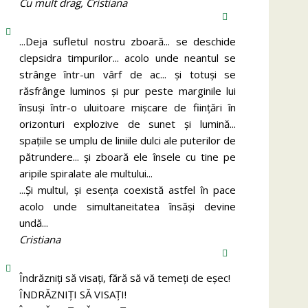
Cu mult drag, Cristiana
...Deja sufletul nostru zboară... se deschide
clepsidra timpurilor... acolo unde neantul se
strânge într-un vârf de ac... și totuși se
răsfrânge luminos și pur peste marginile lui
însuși într-o uluitoare mișcare de ființări în
orizonturi explozive de sunet și lumină...
spațiile se umplu de liniile dulci ale puterilor de
pătrundere... și zboară ele însele cu tine pe
aripile spiralate ale multului...
...Și multul, și esența coexistă astfel în pace
acolo unde simultaneitatea însăși devine
undă...
Cristiana
Îndrăzniţi să visaţi, fără să vă temeţi de eşec!
ÎNDRĂZNIȚI SĂ VISAȚI!