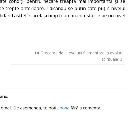
te condiții pentru fiecare treaptă mai importantă și se
e de trepte anterioare, ridicându-se puțin câte puțin nivelul
dând astfel în același timp toate manifestările pe un nivel
14. Trecerea de la evoluții filamentare la evoluții
spirituale
riu.
n email. De asemenea, te poți
abona
fără a comenta.