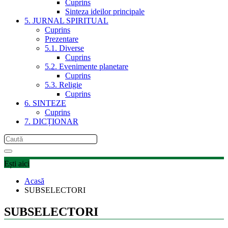
Cuprins
Sinteza ideilor principale
5. JURNAL SPIRITUAL
Cuprins
Prezentare
5.1. Diverse
Cuprins
5.2. Evenimente planetare
Cuprins
5.3. Religie
Cuprins
6. SINTEZE
Cuprins
7. DICȚIONAR
Ești aici
Acasă
SUBSELECTORI
SUBSELECTORI