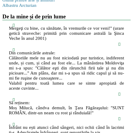
Albastru Arcturian
De la mine și de prin lume
Mergeţi cu bine, cu sănătate, în vremurile ce vor veni!" (urare
getică straveche: primită prin comunicare astrală la Şinca
Veche în anul 2001)
Din comunicările astrale:
Călătoriile mele nu au fost niciodată pur turistice, indiferent
unde, și cum, și când au fost ele... La mânăstirea Moldoviţa
mi s-a spus: "Călător eşti din rărunchii firii tale şi nu din
picioare..." Am plâns, dar mi s-a spus să ridic capul şi să nu-
mi fie ruşine de cunoaştere...
Valabil pentru toată lumea care se simte apropiată de
aceste cuvinte...
Să reținem:
Moș Milucă, cândva demult, în Ţara Făgăraşului: "SUNT
ROMÂN, dintr-un neam cu rost şi rânduială!"
Înfrânt nu ești atunci când sângeri, nici ochii când în lacrimi
ți-s. Adevăratele înfrângeri, sunt renunțările la vis.