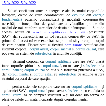
15.04.2022
15.04.2022
Subselectorii sunt structuri energetice ale sistemului corporal de
întrupare, create de către coordonatorii de
evoluție
din
energie
fundamentală
puternic compactizată și modelată corespunzător
necesităților funcțiunilor de gestionare a vibrațiilor primite din
mediul de trai, conform sarcinilor de destin ale întrupatului. Sunt de
aceeași natură cu
(prescurtat:
selectorul amplificator de vibrații
SAV), dar subselectorii au un rol restrâns comparativ cu SAV: în
primul rând acest rol este exercitat asupra unui singur corp – corpul
de care aparțin. Fiecare strat al fiecărui
stratificat din
corp fluidic
sistemul corporal:
corpul astral
,
corpul mental
și
corpul cauzal
, care
pot avea un sistem de
subselectori
în anumite condiții:
– sistemul corporal cu
corpuri spirituale
care are SAV plasat
între corpurile spirituale și
corpul cauzal
, nu mai are și
subselectori
la
corpul cauzal
;
corpul cauzal
se află sub influența puternică a SAV,
dar
corpul mental
și
corpul astral
au
subselectori
cu acțiune asupra
stratului corporal de care aparțin;
– pentru sistemele corporale care nu au
corpuri spirituale
– și
așadar nici SAV,
corpul cauzal
poate avea
subselectori
cu condiția ca
corpul cauzal
să fie complet structurat – și nu doar sub formă de
plasă de celule din materii cauzale atașată corpului mental.