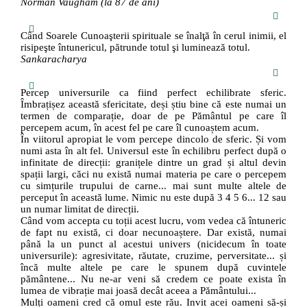
Norman Vaugham (la 87 de ani)
Când Soarele Cunoaşterii spirituale se înalţă în cerul inimii, el
risipeşte întunericul, pătrunde totul şi luminează totul.
Sankaracharya
Percep universurile ca fiind perfect echilibrate sferic.
Îmbrațișez această sfericitate, deși știu bine că este numai un
termen de comparație, doar de pe Pământul pe care îl
percepem acum, în acest fel pe care îl cunoaștem acum.
În viitorul apropiat le vom percepe dincolo de sferic. Și vom
numi asta în alt fel. Universul este în echilibru perfect după o
infinitate de direcții: granițele dintre un grad și altul devin
spații largi, căci nu există numai materia pe care o percepem
cu simțurile trupului de carne... mai sunt multe altele de
perceput în această lume. Nimic nu este după 3 4 5 6... 12 sau
un numar limitat de direcții.
Când vom accepta cu toții acest lucru, vom vedea că întuneric
de fapt nu există, ci doar necunoaștere. Dar există, numai
până la un punct al acestui univers (nicidecum în toate
universurile): agresivitate, răutate, cruzime, perversitate... și
încă multe altele pe care le spunem după cuvintele
pământene... Nu ne-ar veni să credem ce poate exista în
lumea de vibrație mai joasă decât aceea a Pământului...
Mulți oameni cred că omul este rău. Invit acei oameni să-și