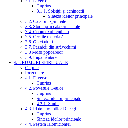
3.1. Diverse
Cuprins
3.1.1. Solstiții și echinocții
Sinteza ideilor principale
3.2. Călătorii spirituale
3.3. Studii prin călătorii astrale
3.4. Complexul reptilian
3.5. Creație materială
3.6. Glaciațiuni
3.7. Paznicii din străvechimi
3.8 Moșii popoarelor
3.9. Împământare
4. DRUMURI SPIRITUALE
Cuprins
Prezentare
4.1. Diverse
Cuprins
4.2. Poveștile Geților
Cuprins
Sinteza ideilor principale
4.2.1. Studii
4.3. Platoul munților Bucegi
Cuprins
Sinteza ideilor principale
4.4. Peștera Ialomicioarei