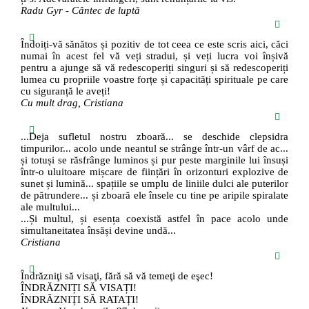
Radu Gyr - Cântec de luptă
Îndoiți-vă sănătos și pozitiv de tot ceea ce este scris aici, căci
numai în acest fel vă veți stradui, și veți lucra voi înșivă
pentru a ajunge să vă redescoperiți singuri și să redescoperiți
lumea cu propriile voastre forțe și capacități spirituale pe care
cu siguranță le aveți!
Cu mult drag, Cristiana
...Deja sufletul nostru zboară... se deschide clepsidra
timpurilor... acolo unde neantul se strânge într-un vârf de ac...
și totuși se răsfrânge luminos și pur peste marginile lui însuși
într-o uluitoare mișcare de ființări în orizonturi explozive de
sunet și lumină... spațiile se umplu de liniile dulci ale puterilor
de pătrundere... și zboară ele însele cu tine pe aripile spiralate
ale multului...
...Și multul, și esența coexistă astfel în pace acolo unde
simultaneitatea însăși devine undă...
Cristiana
Îndrăzniţi să visaţi, fără să vă temeţi de eşec!
ÎNDRĂZNIȚI SĂ VISAȚI!
ÎNDRĂZNIȚI SĂ RATAȚI!