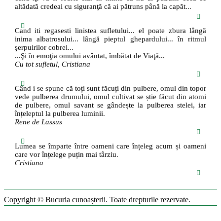
altădată credeai cu siguranţă că ai pătruns până la capăt...
Cand iti regasesti linistea sufletului... el poate zbura lângă
inima albatrosului... lângă pieptul ghepardului... în ritmul
şerpuirilor cobrei...
...Şi în emoţia omului avântat, îmbătat de Viaţă...
Cu tot sufletul, Cristiana
Când i se spune că toți sunt făcuți din pulbere, omul din topor
vede pulberea drumului, omul cultivat se știe făcut din atomi
de pulbere, omul savant se gândește la pulberea stelei, iar
înțeleptul la pulberea luminii.
Rene de Lassus
Lumea se împarte între oameni care înțeleg acum și oameni
care vor înțelege puțin mai târziu.
Cristiana
Copyright © Bucuria cunoașterii. Toate drepturile rezervate.