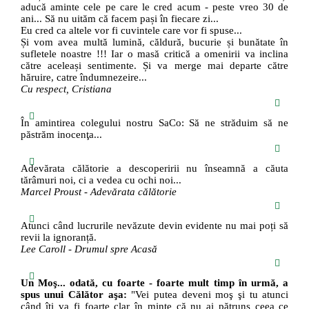
aducă aminte cele pe care le cred acum - peste vreo 30 de
ani... Să nu uităm că facem pași în fiecare zi...
Eu cred ca altele vor fi cuvintele care vor fi spuse...
Și vom avea multă lumină, căldură, bucurie și bunătate în
sufletele noastre !!! Iar o masă critică a omenirii va inclina
către aceleași sentimente. Și va merge mai departe către
hăruire, catre îndumnezeire...
Cu respect, Cristiana
În amintirea colegului nostru SaCo: Să ne străduim să ne
păstrăm inocenţa...
Adevărata călătorie a descoperirii nu înseamnă a căuta
tărâmuri noi, ci a vedea cu ochi noi...
Marcel Proust - Adevărata călătorie
Atunci când lucrurile nevăzute devin evidente nu mai poți să
revii la ignoranță.
Lee Caroll - Drumul spre Acasă
Un Moş... odată, cu foarte - foarte mult timp în urmă, a
spus unui Călător aşa:
"Vei putea deveni moş şi tu atunci
când îţi va fi foarte clar în minte că nu ai pătruns ceea ce