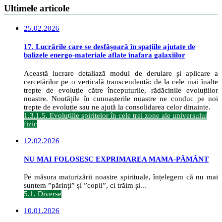
Ultimele articole
25.02.2026
17. Lucrările care se desfășoară în spațiile ajutate de
balizele energo-materiale aflate înafara galaxiilor
Această lucrare detaliază modul de derulare și aplicare a
cercetărilor pe o verticală transcendentă: de la cele mai înalte
trepte de evoluție către începuturile, rădăcinile evoluțiilor
noastre. Noutățile în cunoașterile noastre ne conduc pe noi
trepte de evoluție sau ne ajută la consolidarea celor dinainte.
1.3.1.5. Evoluțiile spiritelor în cele trei zone ale universului
fizic
12.02.2026
NU MAI FOLOSESC EXPRIMAREA MAMA-PĂMÂNT
Pe măsura maturizării noastre spirituale, înțelegem că nu mai
suntem ”părinți” și ”copii”, ci trăim și...
5.1. Diverse
10.01.2026