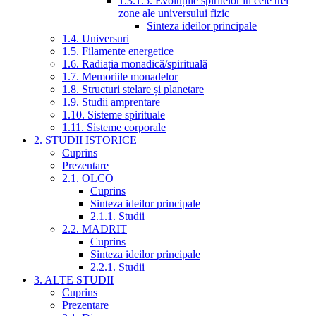
1.3.1.5. Evoluțiile spiritelor în cele trei
zone ale universului fizic
Sinteza ideilor principale
1.4. Universuri
1.5. Filamente energetice
1.6. Radiația monadică/spirituală
1.7. Memoriile monadelor
1.8. Structuri stelare și planetare
1.9. Studii amprentare
1.10. Sisteme spirituale
1.11. Sisteme corporale
2. STUDII ISTORICE
Cuprins
Prezentare
2.1. OLCO
Cuprins
Sinteza ideilor principale
2.1.1. Studii
2.2. MADRIT
Cuprins
Sinteza ideilor principale
2.2.1. Studii
3. ALTE STUDII
Cuprins
Prezentare