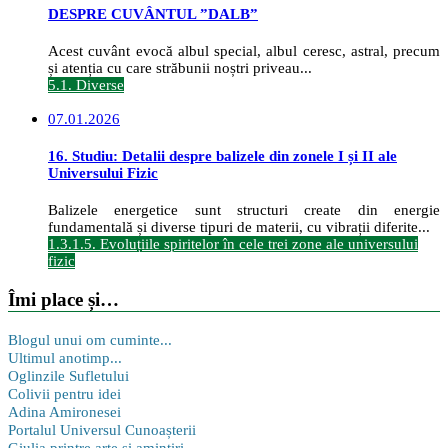
DESPRE CUVÂNTUL ”DALB”
Acest cuvânt evocă albul special, albul ceresc, astral, precum
și atenția cu care străbunii noștri priveau...
5.1. Diverse
07.01.2026
16. Studiu: Detalii despre balizele din zonele I și II ale
Universului Fizic
Balizele energetice sunt structuri create din energie
fundamentală și diverse tipuri de materii, cu vibrații diferite...
1.3.1.5. Evoluțiile spiritelor în cele trei zone ale universului
fizic
Îmi place și…
Blogul unui om cuminte...
Ultimul anotimp...
Oglinzile Sufletului
Colivii pentru idei
Adina Amironesei
Portalul Universul Cunoașterii
Giulia printre arte și amintiri