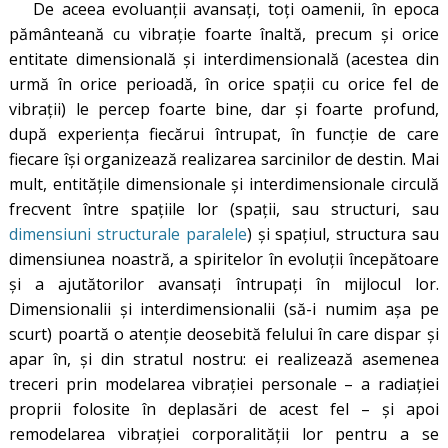
De aceea evoluanţii avansaţi, toţi oamenii, în epoca
pământeană cu vibraţie foarte înaltă, precum şi orice
entitate dimensională şi interdimensională (acestea din
urmă în orice perioadă, în orice spaţii cu orice fel de
vibraţii) le percep foarte bine, dar şi foarte profund,
după experienţa fiecărui întrupat, în funcţie de care
fiecare îşi organizează realizarea sarcinilor de destin. Mai
mult, entităţile dimensionale şi interdimensionale circulă
frecvent între spaţiile lor (spaţii, sau structuri, sau
dimensiuni structurale paralele
) și spaţiul, structura sau
dimensiunea noastră, a spiritelor în evoluţii începătoare
şi a ajutătorilor avansaţi întrupaţi în mijlocul lor.
Dimensionalii și interdimensionalii (să-i numim așa pe
scurt) poartă o atenţie deosebită felului în care dispar şi
apar în, şi din stratul nostru: ei realizează asemenea
treceri prin modelarea vibraţiei personale – a radiaţiei
proprii folosite în deplasări de acest fel – şi apoi
remodelarea vibraţiei corporalităţii lor pentru a se