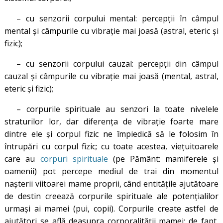
– cu senzorii corpului mental: percepţii în câmpul
mental şi câmpurile cu vibraţie mai joasă (astral, eteric şi
fizic);
– cu senzorii corpului cauzal: percepţii din câmpul
cauzal şi câmpurile cu vibraţie mai joasă (mental, astral,
eteric și fizic);
– corpurile spirituale au senzori la toate nivelele
straturilor lor, dar diferenţa de vibraţie foarte mare
dintre ele şi corpul fizic ne împiedică să le folosim în
întrupări cu corpul fizic; cu toate acestea, vieţuitoarele
care au
corpuri spirituale
(pe Pământ: mamiferele şi
oamenii) pot percepe mediul de trai din momentul
naşterii viitoarei mame proprii, când entităţile ajutătoare
de destin creează corpurile spirituale ale potenţialilor
urmaşi ai mamei (pui, copii). Corpurile create astfel de
ajutători se află deasupra corporalităţii mamei: de fapt,