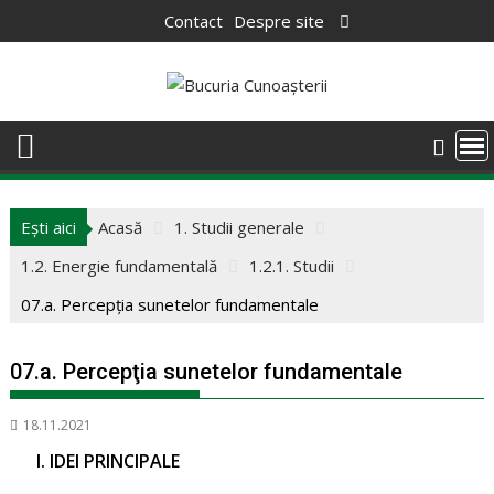
Skip
Contact
Despre site
to
content
Ești aici
Acasă
1. Studii generale
1.2. Energie fundamentală
1.2.1. Studii
07.a. Percepţia sunetelor fundamentale
07.a. Percepţia sunetelor fundamentale
18.11.2021
I. IDEI PRINCIPALE