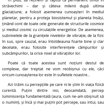
În plus, să reţinem şi faptul că permanent omul în
străvechimi – dar și câteva milenii după ultima
glaciațiune, a folosit asemenea cunoaşteri în mediul
planetar, pentru a proteja biosistemul și planeta însăși,
ţinând cont de toate cele generate de structurile cosmice
şi mediul cosmic cu circulaţiile energetice. De asemenea,
subnivelele de la graniţele nivelelor de vibraţie, de la fizic
în sus, spre cauzal, erau întotdeauna foarte bine şi clar
decelate, erau folosite interferenţele câmpurilor şi
subcâmpurilor, la orice nivel al vibraţiilor lor.
Poate că toate acestea sunt noţiuni destul de
complexe, dar treptat ne vom reobişnui cu ele, căci
oricum cunoaşterea lor este în sufletele noastre…
Azi trăim cu percepţiile pe care ni le ştim în viaţa fizică
curentă. Puţini dintre noi, deocamdată, percep
luminiscenţa fundamentală (aura, cum ne-am obişnuit să
o numim), şi încă şi mai puţini pot percepe, sau intui, sau