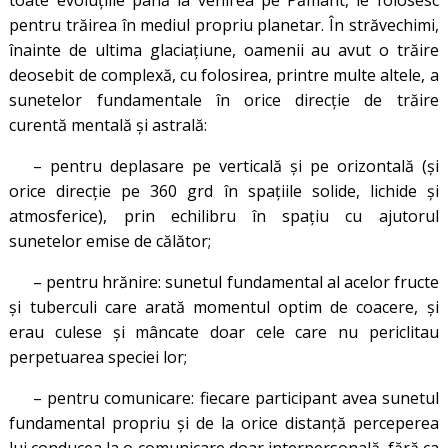
toate evoluţiile până la venirea pe Pământ, le folosesc
pentru trăirea în mediul propriu planetar. În străvechimi,
înainte de ultima glaciațiune, oamenii au avut o trăire
deosebit de complexă, cu folosirea, printre multe altele, a
sunetelor fundamentale în orice direcţie de trăire
curentă mentală şi astrală:
– pentru deplasare pe verticală şi pe orizontală (şi
orice direcţie pe 360 grd în spaţiile solide, lichide şi
atmosferice), prin echilibru în spaţiu cu ajutorul
sunetelor emise de călător;
– pentru hrănire: sunetul fundamental al acelor fructe
şi tuberculi care arată momentul optim de coacere, şi
erau culese și mâncate doar cele care nu periclitau
perpetuarea speciei lor;
– pentru comunicare: fiecare participant avea sunetul
fundamental propriu şi de la orice distanţă perceperea