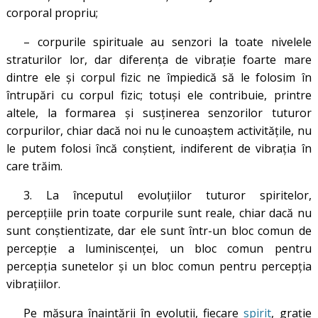
corporal propriu;
– corpurile spirituale au senzori la toate nivelele
straturilor lor, dar diferenţa de vibraţie foarte mare
dintre ele şi corpul fizic ne împiedică să le folosim în
întrupări cu corpul fizic; totuși ele contribuie, printre
altele, la formarea și susținerea senzorilor tuturor
corpurilor, chiar dacă noi nu le cunoaștem activitățile, nu
le putem folosi încă conștient, indiferent de vibrația în
care trăim.
3. La începutul evoluţiilor tuturor spiritelor,
percepţiile prin toate corpurile sunt reale, chiar dacă nu
sunt conștientizate, dar ele sunt într-un bloc comun de
percepţie a luminiscenţei, un bloc comun pentru
percepția sunetelor şi un bloc comun pentru percepția
vibraţiilor.
Pe măsura înaintării în evoluţii, fiecare
spirit
, graţie