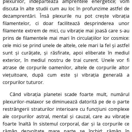
plexurilor, îndepărtează amprentele energetice; vom
discuta în alte studii cum au loc în profunzime astfel de
dezamprentări. Însă plexurile nu pot creşte vibraţia
filamentelor, ci doar facilitează desprinderea unor
filamente extrem de mici, cu vibraţie mai joasă care s-au
prins de filamentele mai mari în circulaţiilor lor cosmice:
cele mici se prind unele de altele, cele mari la fel şi astfel
sunt și curățate, și răsfirate, apoi eliberate în mediul
exterior, în mediul nostru de trai curent. Unele vor fi
atrase de corpurile oamenilor, altele de corpurile altor
vieţuitoare, după cum este şi vibraţia generală a
corpurilor tuturor.
Când vibraţia planetei scade foarte mult, numărul
plexurilor-malaxor se diminuează datorită pe de o parte
restrângerii straturilor interioare cu funcţiuni complexe
ale corpurilor astral, mental şi cauzal, care au vibraţie
foarte înaltă în sistemul corporal, dar şi la corpurile ce
rămân dezvoltate mare parte se închid; rămân în