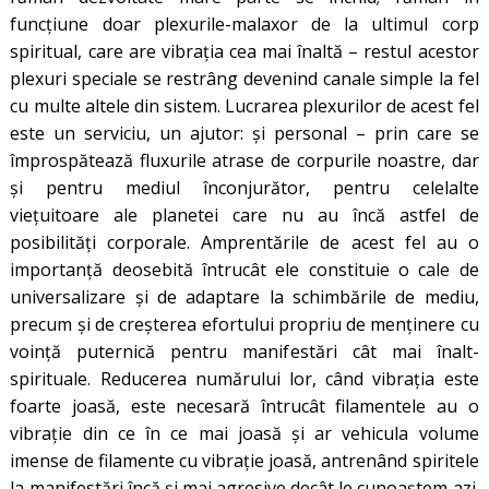
funcţiune doar plexurile-malaxor de la ultimul corp
spiritual, care are vibraţia cea mai înaltă – restul acestor
plexuri speciale se restrâng devenind canale simple la fel
cu multe altele din sistem. Lucrarea plexurilor de acest fel
este un serviciu, un ajutor: şi personal – prin care se
împrospătează fluxurile atrase de corpurile noastre, dar
şi pentru mediul înconjurător, pentru celelalte
vieţuitoare ale planetei care nu au încă astfel de
posibilități corporale. Amprentările de acest fel au o
importanță deosebită întrucât ele constituie o cale de
universalizare și de adaptare la schimbările de mediu,
precum și de creșterea efortului propriu de menținere cu
voință puternică pentru manifestări cât mai înalt-
spirituale. Reducerea numărului lor, când vibrația este
foarte joasă, este necesară întrucât filamentele au o
vibrație din ce în ce mai joasă și ar vehicula volume
imense de filamente cu vibrație joasă, antrenând spiritele
la manifestări încă și mai agresive decât le cunoaștem azi.