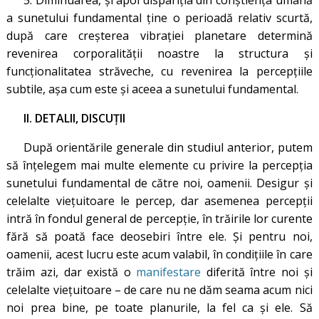
5. Diminuarea, și apoi dispariția din conștiența umană
a sunetului fundamental ține o perioadă relativ scurtă,
după care creșterea vibrației planetare determină
revenirea corporalității noastre la structura și
funcționalitatea străveche, cu revenirea la percepțiile
subtile, așa cum este și aceea a sunetului fundamental.
II. DETALII, DISCUŢII
După orientările generale din studiul anterior, putem
să înţelegem mai multe elemente cu privire la percepţia
sunetului fundamental de către noi, oamenii. Desigur şi
celelalte vieţuitoare le percep, dar asemenea percepţii
intră în fondul general de percepţie, în trăirile lor curente
fără să poată face deosebiri între ele. Şi pentru noi,
oamenii, acest lucru este acum valabil, în condițiile în care
trăim azi, dar există o
manifestare
diferită între noi şi
celelalte vieţuitoare – de care nu ne dăm seama acum nici
noi prea bine, pe toate planurile, la fel ca şi ele. Să