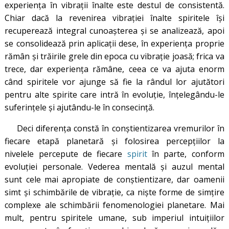
experienţa în vibraţii înalte este destul de consistentă.
Chiar dacă la revenirea vibraţiei înalte spiritele îşi
recuperează integral cunoaşterea și se analizează, apoi
se consolidează prin aplicații dese, în experienţa proprie
rămân şi trăirile grele din epoca cu vibraţie joasă; frica va
trece, dar experiența rămâne, ceea ce va ajuta enorm
când spiritele vor ajunge să fie la rândul lor ajutători
pentru alte spirite care intră în evoluţie, înțelegându-le
suferințele și ajutându-le în consecință.
Deci diferenţa constă în conştientizarea vremurilor în
fiecare etapă planetară şi folosirea percepţiilor la
nivelele percepute de fiecare
spirit
în parte, conform
evoluţiei personale. Vederea mentală și auzul mental
sunt cele mai apropiate de conștientizare, dar oamenii
simt și schimbările de vibrație, ca niște forme de simțire
complexe ale schimbării fenomenologiei planetare. Mai
mult, pentru spiritele umane, sub imperiul intuiţiilor