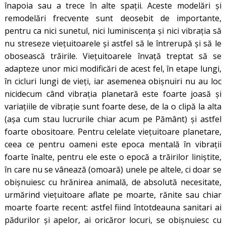
înapoia sau a trece în alte spații. Aceste modelări și
remodelări frecvente sunt deosebit de importante,
pentru ca nici sunetul, nici luminiscenţa şi nici vibrația să
nu streseze vieţuitoarele şi astfel să le întrerupă și să le
obosească trăirile. Viețuitoarele învaţă treptat să se
adapteze unor mici modificări de acest fel, în etape lungi,
în cicluri lungi de vieţi, iar asemenea obişnuiri nu au loc
nicidecum când vibraţia planetară este foarte joasă şi
variaţiile de vibraţie sunt foarte dese, de la o clipă la alta
(aşa cum stau lucrurile chiar acum pe Pământ) și astfel
foarte obositoare. Pentru celelate vieţuitoare planetare,
ceea ce pentru oameni este epoca mentală în vibraţii
foarte înalte, pentru ele este o epocă a trăirilor liniştite,
în care nu se vânează (omoară) unele pe altele, ci doar se
obişnuiesc cu hrănirea animală, de absolută necesitate,
urmărind viețuitoare aflate pe moarte, rănite sau chiar
moarte foarte recent: astfel fiind întotdeauna sanitari ai
pădurilor și apelor, ai oricăror locuri, se obișnuiesc cu