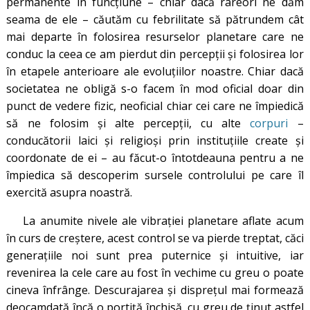
permanente în funcţiune – chiar dacă rareori ne dăm
seama de ele – căutăm cu febrilitate să pătrundem cât
mai departe în folosirea resurselor planetare care ne
conduc la ceea ce am pierdut din percepţii şi folosirea lor
în etapele anterioare ale evoluţiilor noastre. Chiar dacă
societatea ne obligă s-o facem în mod oficial doar din
punct de vedere fizic, neoficial chiar cei care ne împiedică
să ne folosim şi alte percepţii, cu alte
corpuri
–
conducătorii laici şi religioşi prin instituţiile create şi
coordonate de ei – au făcut-o întotdeauna pentru a ne
împiedica să descoperim sursele controlului pe care îl
exercită asupra noastră.
La anumite nivele ale vibraţiei planetare aflate acum
în curs de creştere, acest control se va pierde treptat, căci
generaţiile noi sunt prea puternice şi intuitive, iar
revenirea la cele care au fost în vechime cu greu o poate
cineva înfrânge. Descurajarea și disprețul mai formează
deocamdată încă o portiţă închisă, cu greu de ţinut astfel