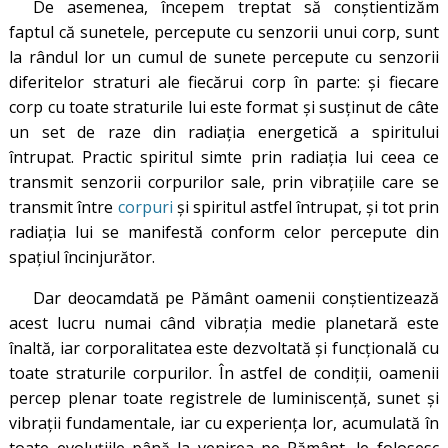
De asemenea, începem treptat să conştientizăm
faptul că sunetele, percepute cu senzorii unui corp, sunt
la rândul lor un cumul de sunete percepute cu senzorii
diferitelor straturi ale fiecărui corp în parte: și fiecare
corp cu toate straturile lui este format și susținut de câte
un set de raze din radiația energetică a spiritului
întrupat. Practic spiritul simte prin radiația lui ceea ce
transmit senzorii corpurilor sale, prin vibrațiile care se
transmit între
corpuri
și spiritul astfel întrupat, și tot prin
radiația lui se manifestă conform celor percepute din
spațiul încinjurător.
Dar deocamdată pe Pământ oamenii conştientizează
acest lucru numai când vibraţia medie planetară este
înaltă, iar corporalitatea este dezvoltată și funcțională cu
toate straturile corpurilor. În astfel de condiţii, oamenii
percep plenar toate registrele de luminiscenţă, sunet şi
vibraţii fundamentale, iar cu experienţa lor, acumulată în