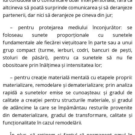
lui conducea la o comunicare doar interpersonală, fără ca
altcineva să poată surprinde comunicarea şi să deranjeze
partenerii, dar nici să deranjeze pe cineva din jur;
– pentru protejarea mediului înconjurător: se
foloseau sunete proporționale cu sunetele
fundamentale ale fiecărei viețuitoare în parte sau a unui
grup compact (turme, ierburi, codri, bancuri de pești,
stoluri de păsări), pentru ca sunetele să nu fie
obositoare prin înălțimea și intensitatea lor;
– pentru creaţie materială mentală cu etapele proprii:
materializare, remodelare şi dematerializare; prin analiza
rapidă a sunetelor emise se cunoaşteau: şi gradul de
calitate a creaţiei pentru structurile materiale, şi gradul
de adâncime la care se împământau resturile provenite
din dematerializare, gradul de transformare, calitate şi
funcţionalitate în cazul remodelării.