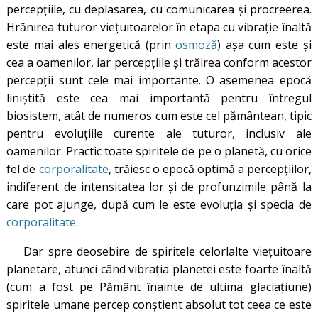
percepțiile, cu deplasarea, cu comunicarea şi procreerea.
Hrănirea tuturor vieţuitoarelor în etapa cu vibrație înaltă
este mai ales energetică (prin
osmoză
) aşa cum este şi
cea a oamenilor, iar percepţiile şi trăirea conform acestor
percepţii sunt cele mai importante. O asemenea epocă
liniştită este cea mai importantă pentru întregul
biosistem, atât de numeros cum este cel pământean, tipic
pentru evoluţiile curente ale tuturor, inclusiv ale
oamenilor. Practic toate spiritele de pe o planetă, cu orice
fel de
corporalitate
, trăiesc o epocă optimă a percepţiilor,
indiferent de intensitatea lor şi de profunzimile până la
care pot ajunge, după cum le este evoluţia şi specia de
corporalitate
.
Dar spre deosebire de spiritele celorlalte vieţuitoare
planetare, atunci când vibraţia planetei este foarte înaltă
(cum a fost pe Pământ înainte de ultima glaciaţiune)
spiritele umane percep conştient absolut tot ceea ce este