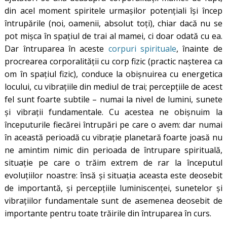
din acel moment spiritele urmaşilor potenţiali îşi încep
întrupările (noi, oamenii, absolut toți), chiar dacă nu se
pot mișca în spațiul de trai al mamei, ci doar odată cu ea.
Dar întruparea în aceste
corpuri spirituale
, înainte de
procrearea corporalității cu corp fizic (practic nașterea ca
om în spațiul fizic), conduce la obișnuirea cu energetica
locului, cu vibraţiile din mediul de trai; percepţiile de acest
fel sunt foarte subtile – numai la nivel de lumini, sunete
şi vibraţii fundamentale. Cu acestea ne obișnuim la
începuturile fiecărei întrupări pe care o avem: dar numai
în această perioadă cu vibrație planetară foarte joasă nu
ne amintim nimic din perioada de întrupare spirituală,
situație pe care o trăim extrem de rar la începutul
evoluțiilor noastre: însă și situația aceasta este deosebit
de importantă, și percepțiile luminiscenței, sunetelor și
vibrațiilor fundamentale sunt de asemenea deosebit de
importante pentru toate trăirile din întruparea în curs.