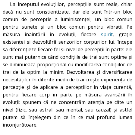
La începutul evoluţiilor, percepţiile sunt reale, chiar
dacă nu sunt conștientizate, dar ele sunt într-un bloc
comun de percepţie a luminiscenţei, un bloc comun
pentru sunete şi un bloc comun pentru vibraţii. Pe
măsura înaintării în evoluţii, fiecare
spirit
, graţie
existenţei și dezvoltării senzorilor corpurilor lui, începe
să diferenţieze fiecare fel și nivel de percepţii în parte: ele
sunt mai puternice când condiţiile de trai sunt optime și
se diminuează proporțional cu modificarea condițiilor de
trai de la optim la minim. Dezvoltarea şi diversificarea
necesităţilor în diferite medii de trai creşte experienţa de
percepţie şi de aplicare a percepțiilor în viaţa curentă,
pentru fiecare corp în parte pe măsura avansării în
evoluţii: spunem că ne concentrăm atenţia pe câte un
nivel (fizic, sau astral, sau mental, sau cauzal) şi astfel
putem să înţelegem din ce în ce mai profund lumea
înconjurătoare.