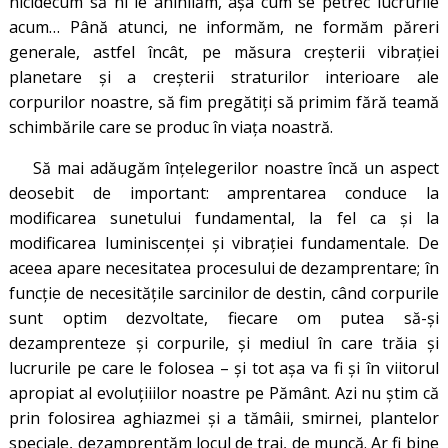
nicidecum să ni le anihilăm, aşa cum se petrec lucrurile
acum… Până atunci, ne informăm, ne formăm păreri
generale, astfel încât, pe măsura creşterii vibraţiei
planetare şi a creşterii straturilor interioare ale
corpurilor noastre, să fim pregătiţi să primim fără teamă
schimbările care se produc în viaţa noastră.
Să mai adăugăm înţelegerilor noastre încă un aspect
deosebit de important: amprentarea conduce la
modificarea sunetului fundamental, la fel ca şi la
modificarea luminiscenţei şi vibraţiei fundamentale. De
aceea apare necesitatea procesului de dezamprentare; în
funcție de necesităţile sarcinilor de destin, când corpurile
sunt optim dezvoltate, fiecare om putea să-și
dezamprenteze și corpurile, și mediul în care trăia și
lucrurile pe care le folosea – și tot așa va fi și în viitorul
apropiat al evoluțiiilor noastre pe Pământ. Azi nu știm că
prin folosirea aghiazmei și a tămâii, smirnei, plantelor
speciale, dezamprentăm locul de trai, de muncă. Ar fi bine