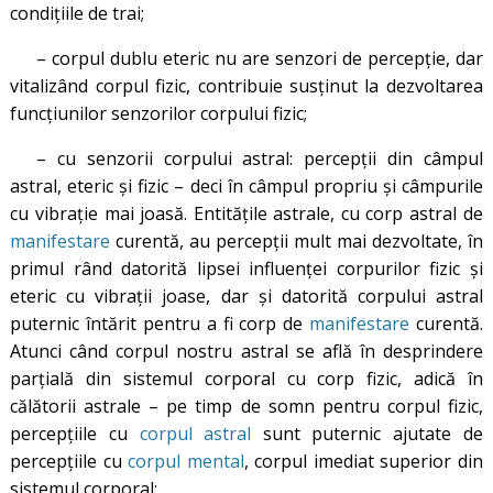
condiţiile de trai;
– corpul dublu eteric nu are senzori de percepţie, dar
vitalizând corpul fizic, contribuie susţinut la dezvoltarea
funcţiunilor senzorilor corpului fizic;
– cu senzorii corpului astral: percepţii din câmpul
astral, eteric şi fizic – deci în câmpul propriu şi câmpurile
cu vibraţie mai joasă. Entităţile astrale, cu corp astral de
manifestare
curentă, au percepţii mult mai dezvoltate, în
primul rând datorită lipsei influenţei corpurilor fizic şi
eteric cu vibraţii joase, dar şi datorită corpului astral
puternic întărit pentru a fi corp de
manifestare
curentă.
Atunci când corpul nostru astral se află în desprindere
parţială din sistemul corporal cu corp fizic, adică în
călătorii astrale – pe timp de somn pentru corpul fizic,
percepţiile cu
corpul astral
sunt puternic ajutate de
percepţiile cu
corpul mental
, corpul imediat superior din
sistemul corporal;