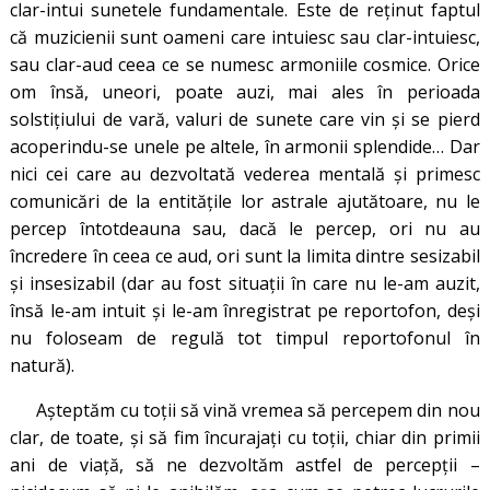
clar-intui sunetele fundamentale. Este de reținut faptul
că muzicienii sunt oameni care intuiesc sau clar-intuiesc,
sau clar-aud ceea ce se numesc armoniile cosmice. Orice
om însă, uneori, poate auzi, mai ales în perioada
solstiţiului de vară, valuri de sunete care vin şi se pierd
acoperindu-se unele pe altele, în armonii splendide… Dar
nici cei care au dezvoltată vederea mentală şi primesc
comunicări de la entităţile lor astrale ajutătoare, nu le
percep întotdeauna sau, dacă le percep, ori nu au
încredere în ceea ce aud, ori sunt la limita dintre sesizabil
şi insesizabil (dar au fost situaţii în care nu le-am auzit,
însă le-am intuit și le-am înregistrat pe reportofon, deși
nu foloseam de regulă tot timpul reportofonul în
natură).
Aşteptăm cu toţii să vină vremea să percepem din nou
clar, de toate, şi să fim încurajaţi cu toţii, chiar din primii
ani de viaţă, să ne dezvoltăm astfel de percepţii –