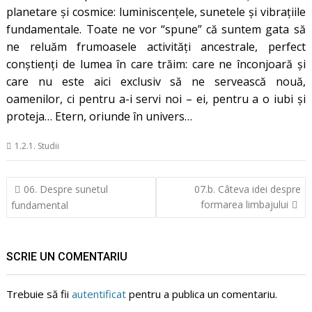
planetare și cosmice: luminiscențele, sunetele și vibrațiile
fundamentale. Toate ne vor “spune” că suntem gata să
ne reluăm frumoasele activităţi ancestrale, perfect
conştienţi de lumea în care trăim: care ne înconjoară şi
care nu este aici exclusiv să ne servească nouă,
oamenilor, ci pentru a-i servi noi – ei, pentru a o iubi şi
proteja… Etern, oriunde în univers…
1.2.1. Studii
Navigare
06. Despre sunetul
07.b. Câteva idei despre
în
formarea limbajului
fundamental
articole
SCRIE UN COMENTARIU
Trebuie să fii
autentificat
pentru a publica un comentariu.