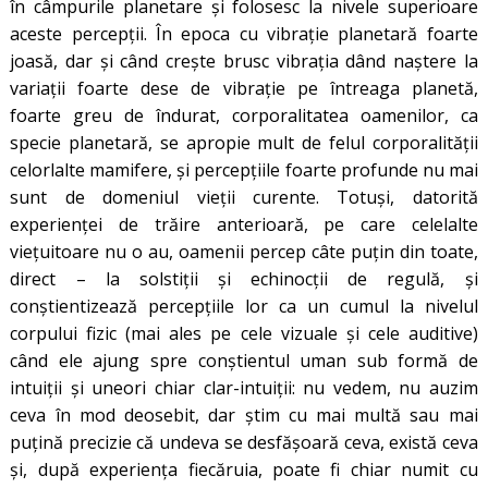
în câmpurile planetare şi folosesc la nivele superioare
aceste percepţii. În epoca cu vibraţie planetară foarte
joasă, dar şi când creşte brusc vibraţia dând naştere la
variaţii foarte dese de vibraţie pe întreaga planetă,
foarte greu de îndurat, corporalitatea oamenilor, ca
specie planetară, se apropie mult de felul corporalităţii
celorlalte mamifere, şi percepţiile foarte profunde nu mai
sunt de domeniul vieţii curente. Totuşi, datorită
experienţei de trăire anterioară, pe care celelalte
vieţuitoare nu o au, oamenii percep câte puţin din toate,
direct – la solstiţii şi echinocţii de regulă, și
conștientizează percepţiile lor ca un cumul la nivelul
corpului fizic (mai ales pe cele vizuale și cele auditive)
când ele ajung spre conştientul uman sub formă de
intuiţii şi uneori chiar clar-intuiţii: nu vedem, nu auzim
ceva în mod deosebit, dar ştim cu mai multă sau mai
puțină precizie că undeva se desfăşoară ceva, există ceva
şi, după experienţa fiecăruia, poate fi chiar numit cu