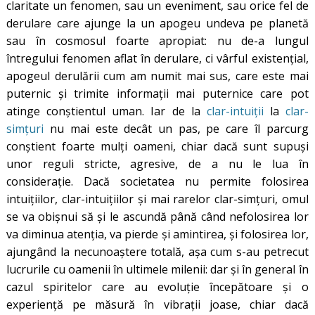
claritate un fenomen, sau un eveniment, sau orice fel de
derulare care ajunge la un apogeu undeva pe planetă
sau în cosmosul foarte apropiat: nu de-a lungul
întregului fenomen aflat în derulare, ci vârful existențial,
apogeul derulării cum am numit mai sus, care este mai
puternic și trimite informații mai puternice care pot
atinge conștientul uman. Iar de la
clar-intuiții
la
clar-
simțuri
nu mai este decât un pas, pe care îl parcurg
conștient foarte mulți oameni, chiar dacă sunt supuși
unor reguli stricte, agresive, de a nu le lua în
considerație. Dacă societatea nu permite folosirea
intuiţiilor, clar-intuiţiilor şi mai rarelor clar-simţuri, omul
se va obişnui să şi le ascundă până când nefolosirea lor
va diminua atenţia, va pierde şi amintirea, şi folosirea lor,
ajungând la necunoaştere totală, așa cum s-au petrecut
lucrurile cu oamenii în ultimele milenii: dar și în general în
cazul spiritelor care au evoluţie începătoare şi o
experienţă pe măsură în vibraţii joase, chiar dacă