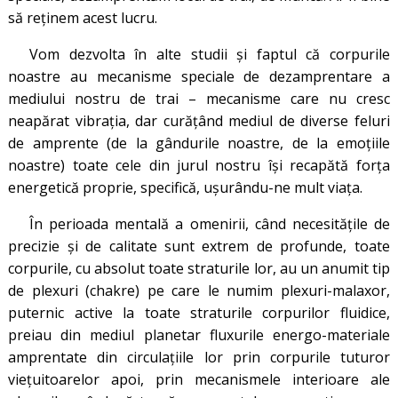
să reținem acest lucru.
Vom dezvolta în alte studii și faptul că corpurile
noastre au mecanisme speciale de dezamprentare a
mediului nostru de trai – mecanisme care nu cresc
neapărat vibrația, dar curățând mediul de diverse feluri
de amprente (de la gândurile noastre, de la emoțiile
noastre) toate cele din jurul nostru își recapătă forța
energetică proprie, specifică, ușurându-ne mult viața.
În perioada mentală a omenirii, când necesităţile de
precizie şi de calitate sunt extrem de profunde, toate
corpurile, cu absolut toate straturile lor, au un anumit tip
de plexuri (chakre) pe care le numim plexuri-malaxor,
puternic active la toate straturile corpurilor fluidice,
preiau din mediul planetar fluxurile energo-materiale
amprentate din circulațiile lor prin corpurile tuturor
viețuitoarelor apoi, prin mecanismele interioare ale