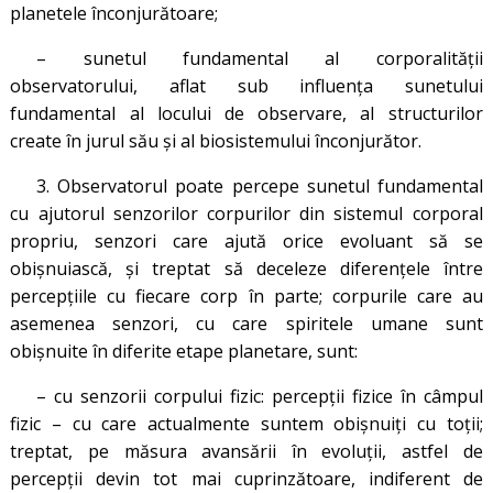
planetele înconjurătoare;
– sunetul fundamental al corporalității
observatorului, aflat sub influența sunetului
fundamental al locului de observare, al structurilor
create în jurul său și al biosistemului înconjurător.
3. Observatorul poate percepe sunetul fundamental
cu ajutorul senzorilor corpurilor din sistemul corporal
propriu, senzori care ajută orice evoluant să se
obişnuiască, şi treptat să deceleze diferenţele între
percepţiile cu fiecare corp în parte; corpurile care au
asemenea senzori, cu care spiritele umane sunt
obişnuite în diferite etape planetare, sunt:
– cu senzorii corpului fizic: percepţii fizice în câmpul
fizic – cu care actualmente suntem obişnuiţi cu toţii;
treptat, pe măsura avansării în evoluţii, astfel de
percepţii devin tot mai cuprinzătoare, indiferent de