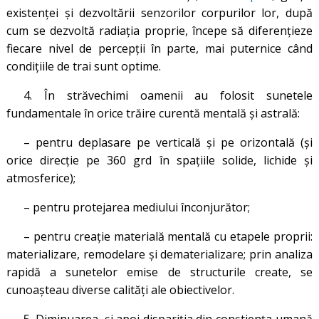
existenţei și dezvoltării senzorilor corpurilor lor, după
cum se dezvoltă radiația proprie, începe să diferenţieze
fiecare nivel de percepţii în parte, mai puternice când
condiţiile de trai sunt optime.
4. În străvechimi oamenii au folosit sunetele
fundamentale în orice trăire curentă mentală şi astrală:
– pentru deplasare pe verticală şi pe orizontală (şi
orice direcţie pe 360 grd în spaţiile solide, lichide şi
atmosferice);
– pentru protejarea mediului înconjurător;
– pentru creaţie materială mentală cu etapele proprii:
materializare, remodelare şi dematerializare; prin analiza
rapidă a sunetelor emise de structurile create, se
cunoaşteau diverse calități ale obiectivelor.