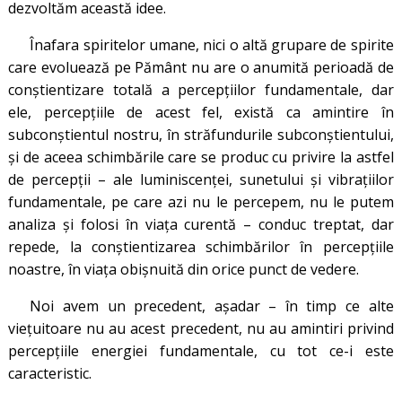
dezvoltăm această idee.
Înafara spiritelor umane, nici o altă grupare de spirite
care evoluează pe Pământ nu are o anumită perioadă de
conştientizare totală a percepţiilor fundamentale, dar
ele, percepţiile de acest fel, există ca amintire în
subconştientul nostru, în străfundurile subconştientului,
şi de aceea schimbările care se produc cu privire la astfel
de percepţii – ale luminiscenţei, sunetului şi vibraţiilor
fundamentale, pe care azi nu le percepem, nu le putem
analiza şi folosi în viaţa curentă – conduc treptat, dar
repede, la conştientizarea schimbărilor în percepţiile
noastre, în viaţa obişnuită din orice punct de vedere.
Noi avem un precedent, așadar – în timp ce alte
viețuitoare nu au acest precedent, nu au amintiri privind
percepțiile energiei fundamentale, cu tot ce-i este
caracteristic.