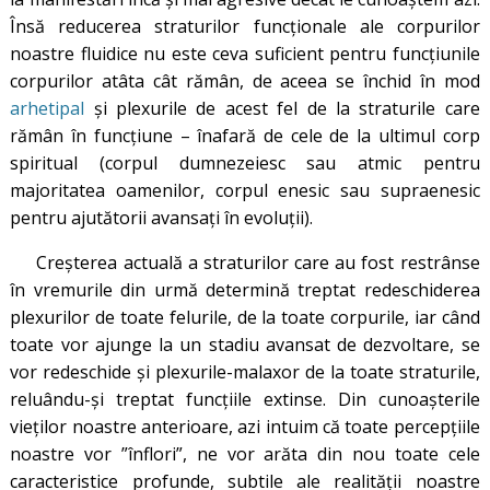
Însă reducerea straturilor funcționale ale corpurilor
noastre fluidice nu este ceva suficient pentru funcțiunile
corpurilor atâta cât rămân, de aceea se închid în mod
arhetipal
și plexurile de acest fel de la straturile care
rămân în funcțiune – înafară de cele de la ultimul corp
spiritual (corpul dumnezeiesc sau atmic pentru
majoritatea oamenilor, corpul enesic sau supraenesic
pentru ajutătorii avansați în evoluții).
Creşterea actuală a straturilor care au fost restrânse
în vremurile din urmă determină treptat redeschiderea
plexurilor de toate felurile, de la toate corpurile, iar când
toate vor ajunge la un stadiu avansat de dezvoltare, se
vor redeschide şi plexurile-malaxor de la toate straturile,
reluându-şi treptat funcţiile extinse. Din cunoaşterile
vieților noastre anterioare, azi intuim că toate percepțiile
noastre vor ”înflori”, ne vor arăta din nou toate cele
caracteristice profunde, subtile ale realității noastre