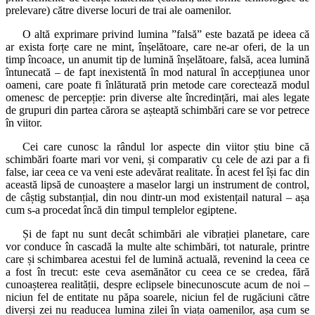
prelevare) către diverse locuri de trai ale oamenilor.
O altă exprimare privind lumina ”falsă” este bazată pe ideea că
ar exista forțe care ne mint, înșelătoare, care ne-ar oferi, de la un
timp încoace, un anumit tip de lumină înșelătoare, falsă, acea lumină
întunecată – de fapt inexistentă în mod natural în accepțiunea unor
oameni, care poate fi înlăturată prin metode care corectează modul
omenesc de percepție: prin diverse alte încredințări, mai ales legate
de grupuri din partea cărora se așteaptă schimbări care se vor petrece
în viitor.
Cei care cunosc la rândul lor aspecte din viitor știu bine că
schimbări foarte mari vor veni, și comparativ cu cele de azi par a fi
false, iar ceea ce va veni este adevărat realitate. În acest fel își fac din
această lipsă de cunoaștere a maselor largi un instrument de control,
de câștig substanțial, din nou dintr-un mod existențail natural – așa
cum s-a procedat încă din timpul templelor egiptene.
Și de fapt nu sunt decât schimbări ale vibrației planetare, care
vor conduce în cascadă la multe alte schimbări, tot naturale, printre
care și schimbarea acestui fel de lumină actuală, revenind la ceea ce
a fost în trecut: este ceva asemănător cu ceea ce se credea, fără
cunoașterea realității, despre eclipsele binecunoscute acum de noi –
niciun fel de entitate nu păpa soarele, niciun fel de rugăciuni către
diverși zei nu readucea lumina zilei în viața oamenilor, așa cum se