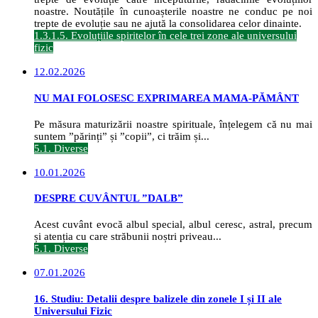
noastre. Noutățile în cunoașterile noastre ne conduc pe noi
trepte de evoluție sau ne ajută la consolidarea celor dinainte.
1.3.1.5. Evoluțiile spiritelor în cele trei zone ale universului
fizic
12.02.2026
NU MAI FOLOSESC EXPRIMAREA MAMA-PĂMÂNT
Pe măsura maturizării noastre spirituale, înțelegem că nu mai
suntem ”părinți” și ”copii”, ci trăim și...
5.1. Diverse
10.01.2026
DESPRE CUVÂNTUL ”DALB”
Acest cuvânt evocă albul special, albul ceresc, astral, precum
și atenția cu care străbunii noștri priveau...
5.1. Diverse
07.01.2026
16. Studiu: Detalii despre balizele din zonele I și II ale
Universului Fizic