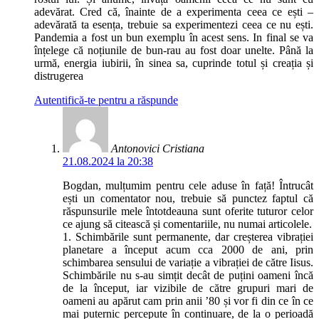
adevărat. Cred că, înainte de a experimenta ceea ce ești –
adevărată ta esența, trebuie sa experimentezi ceea ce nu ești.
Pandemia a fost un bun exemplu în acest sens. In final se va
înțelege că noțiunile de bun-rau au fost doar unelte. Până la
urmă, energia iubirii, în sinea sa, cuprinde totul și creația și
distrugerea
Autentifică-te pentru a răspunde
Antonovici Cristiana
21.08.2024 la 20:38
Bogdan, mulțumim pentru cele aduse în față! Întrucât
ești un comentator nou, trebuie să punctez faptul că
răspunsurile mele întotdeauna sunt oferite tuturor celor
ce ajung să citească și comentariile, nu numai articolele.
1. Schimbările sunt permanente, dar creșterea vibrației
planetare a început acum cca 2000 de ani, prin
schimbarea sensului de variație a vibrației de către Iisus.
Schimbările nu s-au simțit decât de puțini oameni încă
de la început, iar vizibile de către grupuri mari de
oameni au apărut cam prin anii ’80 și vor fi din ce în ce
mai puternic percepute în continuare, de la o perioadă