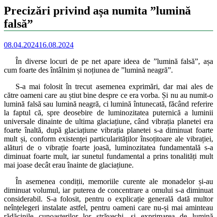
Precizări privind așa numita ”lumină
falsă”
08.04.2024
16.08.2024
În diverse locuri de pe net apare ideea de ”lumină falsă”, așa
cum foarte des întâlnim și noțiunea de ”lumină neagră”.
S-a mai folosit în trecut asemenea exprimări, dar mai ales de
către oameni care au știut bine despre ce era vorba. Și nu au numit-o
lumină falsă sau lumină neagră, ci lumină întunecată, făcând referire
la faptul că, spre deosebire de luminozitatea puternică a luminii
universale dinainte de ultima glaciațiune, când vibrația planetei era
foarte înaltă, după glaciațiune vibrația planetei s-a diminuat foarte
mult și, conform existenței particularităților însoțitoare ale vibrației,
alături de o vibrație foarte joasă, luminozitatea fundamentală s-a
diminuat foarte mult, iar sunetul fundamental a prins tonalități mult
mai joase decât erau înainte de glaciațiune.
În asemenea condiții, memoriile curente ale monadelor și-au
diminuat volumul, iar puterea de concentrare a omului s-a diminuat
considerabil. S-a folosit, pentru o explicație generală dată multor
neînțelegeri instalate astfel, pentru oameni care nu-și mai aminteau
rădăcinile cunoașterilor lor străvechi, și exprimarea de lumină