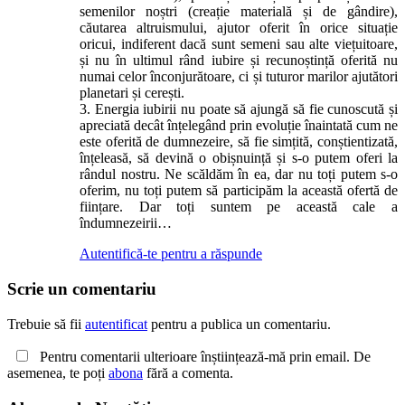
semenilor noștri (creație materială și de gândire),
căutarea altruismului, ajutor oferit în orice situație
oricui, indiferent dacă sunt semeni sau alte viețuitoare,
și nu în ultimul rând iubire și recunoștință oferită nu
numai celor înconjurătoare, ci și tuturor marilor ajutători
planetari și cerești.
3. Energia iubirii nu poate să ajungă să fie cunoscută și
apreciată decât înțelegând prin evoluție înaintată cum ne
este oferită de dumnezeire, să fie simțită, conștientizată,
înțeleasă, să devină o obișnuință și s-o putem oferi la
rândul nostru. Ne scăldăm în ea, dar nu toți putem s-o
oferim, nu toți putem să participăm la această ofertă de
ființare. Dar toți suntem pe această cale a
îndumnezeirii…
Autentifică-te pentru a răspunde
Scrie un comentariu
Trebuie să fii
autentificat
pentru a publica un comentariu.
Pentru comentarii ulterioare înștiințează-mă prin email. De
asemenea, te poți
abona
fără a comenta.