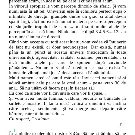
percepem acum, în acest fel pe care îl cunoaștem acum.
În viitorul apropiat le vom percepe dincolo de sferic. Și vom
numi asta în alt fel. Universul este în echilibru perfect după o
infinitate de direcții: granițele dintre un grad și altul devin
spații largi, căci nu există numai materia pe care o percepem
cu simțurile trupului de carne... mai sunt multe altele de
perceput în această lume. Nimic nu este după 3 4 5 6... 12 sau
un numar limitat de direcții.
Când vom accepta cu toții acest lucru, vom vedea că întuneric
de fapt nu există, ci doar necunoaștere. Dar există, numai
până la un punct al acestui univers (nicidecum în toate
universurile): agresivitate, răutate, cruzime, perversitate... și
încă multe altele pe care le spunem după cuvintele
pământene... Nu ne-ar veni să credem ce poate exista în
lumea de vibrație mai joasă decât aceea a Pământului...
Mulți oameni cred că omul este rău. Invit acei oameni să-și
aducă aminte cele pe care le cred acum - peste vreo 30 de
ani... Să nu uităm că facem pași în fiecare zi...
Eu cred ca altele vor fi cuvintele care vor fi spuse...
Și vom avea multă lumină, căldură, bucurie și bunătate în
sufletele noastre !!! Iar o masă critică a omenirii va inclina
către aceleași sentimente. Și va merge mai departe către
hăruire, catre îndumnezeire...
Cu respect, Cristiana
În amintirea colegului nostru SaCo: Să ne străduim să ne