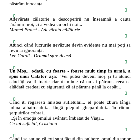
păstrăm inocenţa...
Adevărata călătorie a descoperirii nu înseamnă a căuta
tărâmuri noi, ci a vedea cu ochi noi...
Marcel Proust - Adevărata călătorie
Atunci când lucrurile nevăzute devin evidente nu mai poți să
revii la ignoranță.
Lee Caroll - Drumul spre Acasă
Un Moş... odată, cu foarte - foarte mult timp în urmă, a
spus unui Călător aşa:
"Vei putea deveni moş şi tu atunci
când îţi va fi foarte clar în minte că nu ai pătruns ceea ce
altădată credeai cu siguranţă că ai pătruns până la capăt...
Cand iti regasesti linistea sufletului... el poate zbura lângă
inima albatrosului... lângă pieptul ghepardului... în ritmul
şerpuirilor cobrei...
...Şi în emoţia omului avântat, îmbătat de Viaţă...
Cu tot sufletul, Cristiana
Când i se spune că toți sunt făcuți din pulbere, omul din topor