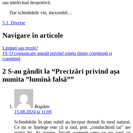
sau intelectual deopotrivă.
Dar schimbările vin, inexorabil…
5.1. Diverse
Navigare în articole
Limitați sau treziți?
19. O comunicare astrală privind relația dintre conștiență și
conștiință
2 S-au gândit la “Precizări privind așa
numita ”lumină falsă””
Bogdan
15.08.2024 la 11:09
Schimbările în plan subtil au început demult în mod natural.
Ce nu se înțelege este că și raul, prin „conducătorii rai” are
rostul lui. Și anume, învață oamenii ceea ce nu sunt cu