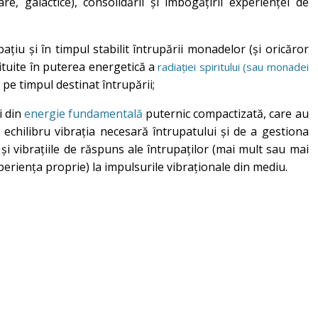
re, galactice), consolidării și îmbogățirii experienței de
ațiu și în timpul stabilit întrupării monadelor (și oricăror
ituite în puterea energetică a
radiației spiritului (sau monadei
pe timpul destinat întrupării;
i din
energie fundamentală
puternic compactizată, care au
 echilibru vibrația necesară întrupatului și de a gestiona
r și vibrațiile de răspuns ale întrupaților (mai mult sau mai
periența proprie) la impulsurile vibraționale din mediu.