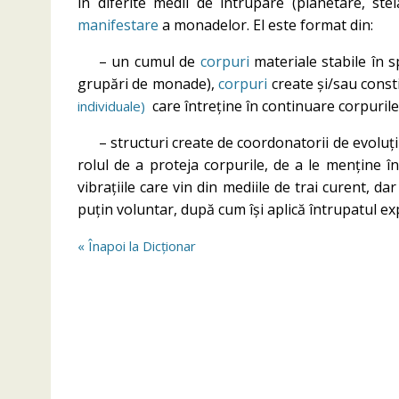
în diferite medii de întrupare (planetare, stela
manifestare
a monadelor. El este format din:
– un cumul de
corpuri
materiale stabile în sp
grupări de monade),
corpuri
create și/sau const
care întreține în continuare corpurile 
individuale)
– structuri create de coordonatorii de evoluți
rolul de a proteja corpurile, de a le menține în
vibrațiile care vin din mediile de trai curent, da
puțin voluntar, după cum își aplică întrupatul ex
« Înapoi la Dicționar