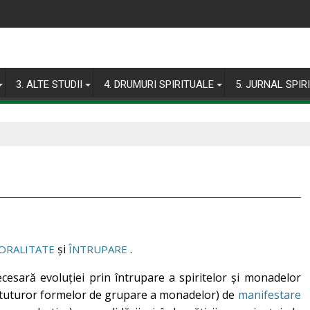
3. ALTE STUDII
4. DRUMURI SPIRITUALE
5. JURNAL SPIR
și
.
ORALITATE
ÎNTRUPARE
esară evoluției prin întrupare a spiritelor și monadelor
și tuturor formelor de grupare a monadelor) de
manifestare