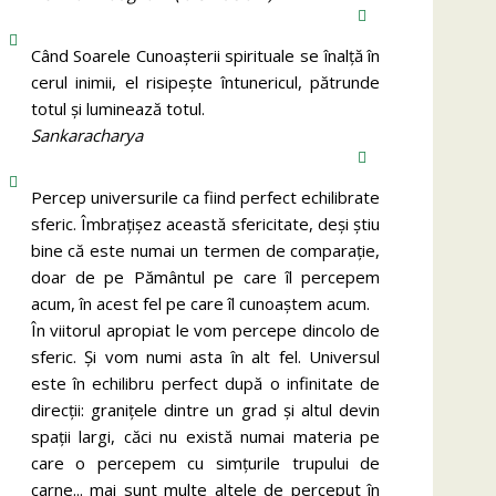
Când Soarele Cunoaşterii spirituale se înalţă în
cerul inimii, el risipeşte întunericul, pătrunde
totul şi luminează totul.
Sankaracharya
Percep universurile ca fiind perfect echilibrate
sferic. Îmbrațișez această sfericitate, deși știu
bine că este numai un termen de comparație,
doar de pe Pământul pe care îl percepem
acum, în acest fel pe care îl cunoaștem acum.
În viitorul apropiat le vom percepe dincolo de
sferic. Și vom numi asta în alt fel. Universul
este în echilibru perfect după o infinitate de
direcții: granițele dintre un grad și altul devin
spații largi, căci nu există numai materia pe
care o percepem cu simțurile trupului de
carne... mai sunt multe altele de perceput în