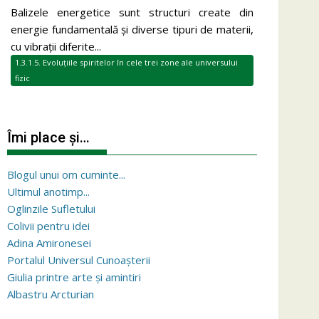
Balizele energetice sunt structuri create din
energie fundamentală și diverse tipuri de materii,
cu vibrații diferite...
1.3.1.5. Evoluțiile spiritelor în cele trei zone ale universului
fizic
Îmi place și…
Blogul unui om cuminte...
Ultimul anotimp...
Oglinzile Sufletului
Colivii pentru idei
Adina Amironesei
Portalul Universul Cunoașterii
Giulia printre arte și amintiri
Albastru Arcturian