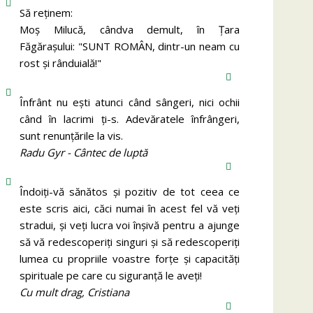
Să reținem:
Moș Milucă, cândva demult, în Ţara
Făgăraşului: "SUNT ROMÂN, dintr-un neam cu
rost şi rânduială!"
Înfrânt nu ești atunci când sângeri, nici ochii
când în lacrimi ți-s. Adevăratele înfrângeri,
sunt renunțările la vis.
Radu Gyr - Cântec de luptă
Îndoiți-vă sănătos și pozitiv de tot ceea ce
este scris aici, căci numai în acest fel vă veți
stradui, și veți lucra voi înșivă pentru a ajunge
să vă redescoperiți singuri și să redescoperiți
lumea cu propriile voastre forțe și capacități
spirituale pe care cu siguranță le aveți!
Cu mult drag, Cristiana