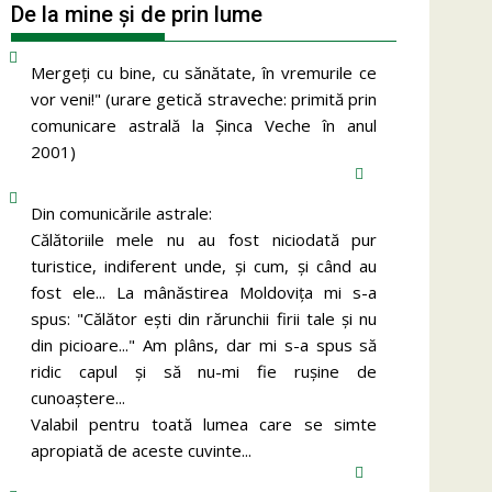
De la mine și de prin lume
Mergeţi cu bine, cu sănătate, în vremurile ce
vor veni!" (urare getică straveche: primită prin
comunicare astrală la Şinca Veche în anul
2001)
Din comunicările astrale:
Călătoriile mele nu au fost niciodată pur
turistice, indiferent unde, și cum, și când au
fost ele... La mânăstirea Moldoviţa mi s-a
spus: "Călător eşti din rărunchii firii tale şi nu
din picioare..." Am plâns, dar mi s-a spus să
ridic capul şi să nu-mi fie ruşine de
cunoaştere...
Valabil pentru toată lumea care se simte
apropiată de aceste cuvinte...