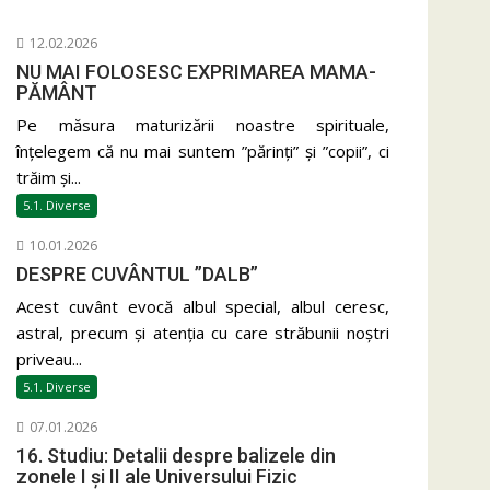
12.02.2026
NU MAI FOLOSESC EXPRIMAREA MAMA-
PĂMÂNT
Pe măsura maturizării noastre spirituale,
înțelegem că nu mai suntem ”părinți” și ”copii”, ci
trăim și...
5.1. Diverse
10.01.2026
DESPRE CUVÂNTUL ”DALB”
Acest cuvânt evocă albul special, albul ceresc,
astral, precum și atenția cu care străbunii noștri
priveau...
5.1. Diverse
07.01.2026
16. Studiu: Detalii despre balizele din
zonele I și II ale Universului Fizic