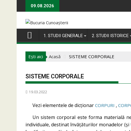
Skip
09.08.2026
to
content
1. STUDII GENERALE
2. STUDII ISTORICE
Ești aici
Acasă
SISTEME CORPORALE
SISTEME CORPORALE
19.03.2022
Vezi elementele de dicționar
,
CORPURI
CORP
Un sistem corporal este forma materială nec
individuale, destinat învățăturilor monadelor (