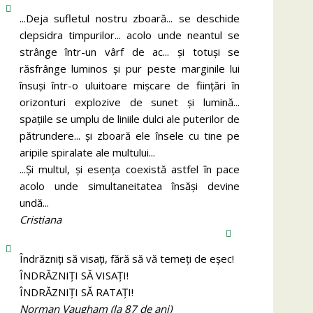
...Deja sufletul nostru zboară... se deschide
clepsidra timpurilor... acolo unde neantul se
strânge într-un vârf de ac... și totuși se
răsfrânge luminos și pur peste marginile lui
însuși într-o uluitoare mișcare de ființări în
orizonturi explozive de sunet și lumină...
spațiile se umplu de liniile dulci ale puterilor de
pătrundere... și zboară ele însele cu tine pe
aripile spiralate ale multului...
...Și multul, și esența coexistă astfel în pace
acolo unde simultaneitatea însăși devine
undă...
Cristiana
Îndrăzniţi să visaţi, fără să vă temeţi de eşec!
ÎNDRĂZNIȚI SĂ VISAȚI!
ÎNDRĂZNIȚI SĂ RATAȚI!
Norman Vaugham (la 87 de ani)