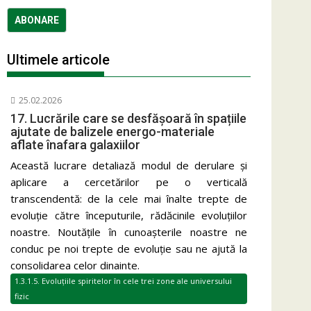
Ultimele articole
25.02.2026
17. Lucrările care se desfășoară în spațiile
ajutate de balizele energo-materiale
aflate înafara galaxiilor
Această lucrare detaliază modul de derulare și
aplicare a cercetărilor pe o verticală
transcendentă: de la cele mai înalte trepte de
evoluție către începuturile, rădăcinile evoluțiilor
noastre. Noutățile în cunoașterile noastre ne
conduc pe noi trepte de evoluție sau ne ajută la
consolidarea celor dinainte.
1.3.1.5. Evoluțiile spiritelor în cele trei zone ale universului
fizic