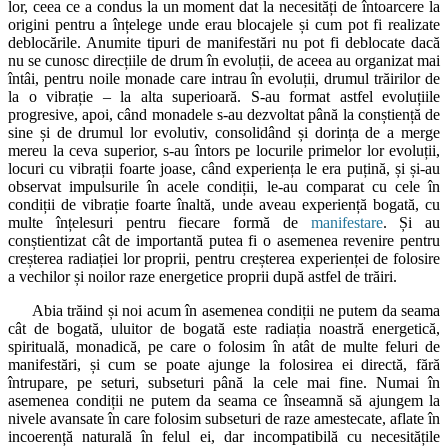
lor, ceea ce a condus la un moment dat la necesități de întoarcere la
origini pentru a înțelege unde erau blocajele și cum pot fi realizate
deblocările. Anumite tipuri de manifestări nu pot fi deblocate dacă
nu se cunosc direcțiile de drum în evoluții, de aceea au organizat mai
întâi, pentru noile monade care intrau în evoluții, drumul trăirilor de
la o vibrație – la alta superioară. S-au format astfel evoluțiile
progresive, apoi, când monadele s-au dezvoltat până la conștiență de
sine și de drumul lor evolutiv, consolidând și dorința de a merge
mereu la ceva superior, s-au întors pe locurile primelor lor evoluții,
locuri cu vibrații foarte joase, când experiența le era puțină, și și-au
observat impulsurile în acele condiții, le-au comparat cu cele în
condiții de vibrație foarte înaltă, unde aveau experiență bogată, cu
multe înțelesuri pentru fiecare formă de
manifestare
. Și au
conștientizat cât de importantă putea fi o asemenea revenire pentru
creșterea radiației lor proprii, pentru creșterea experienței de folosire
a vechilor și noilor raze energetice proprii după astfel de trăiri.
Abia trăind și noi acum în asemenea condiții ne putem da seama
cât de bogată, uluitor de bogată este radiația noastră energetică,
spirituală, monadică, pe care o folosim în atât de multe feluri de
manifestări, și cum se poate ajunge la folosirea ei directă, fără
întrupare, pe seturi, subseturi până la cele mai fine. Numai în
asemenea condiții ne putem da seama ce înseamnă să ajungem la
nivele avansate în care folosim subseturi de raze amestecate, aflate în
incoerență naturală în felul ei, dar incompatibilă cu necesitățile