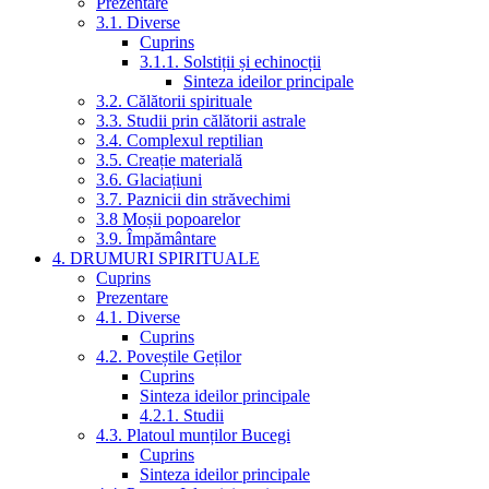
Prezentare
3.1. Diverse
Cuprins
3.1.1. Solstiții și echinocții
Sinteza ideilor principale
3.2. Călătorii spirituale
3.3. Studii prin călătorii astrale
3.4. Complexul reptilian
3.5. Creație materială
3.6. Glaciațiuni
3.7. Paznicii din străvechimi
3.8 Moșii popoarelor
3.9. Împământare
4. DRUMURI SPIRITUALE
Cuprins
Prezentare
4.1. Diverse
Cuprins
4.2. Poveștile Geților
Cuprins
Sinteza ideilor principale
4.2.1. Studii
4.3. Platoul munților Bucegi
Cuprins
Sinteza ideilor principale