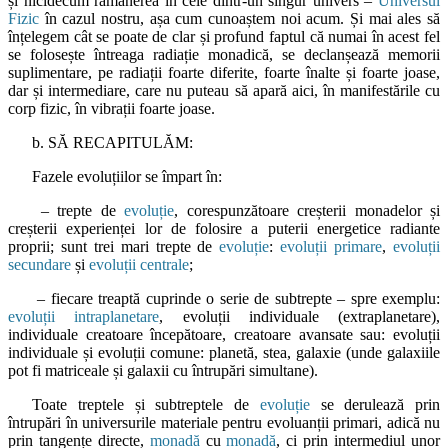
și nicidecum rămânerea în cele dintr-un singur univers –
Universul
Fizic
în cazul nostru, așa cum cunoaștem noi acum. Și mai ales să
înțelegem cât se poate de clar și profund faptul că numai în acest fel
se folosește întreaga radiație monadică, se declanșează memorii
suplimentare, pe radiații foarte diferite, foarte înalte și foarte joase,
dar și intermediare, care nu puteau să apară aici, în manifestările cu
corp fizic, în vibrații foarte joase.
b. SĂ RECAPITULĂM:
Fazele evoluțiilor se împart în:
– trepte de
evoluție
, corespunzătoare creșterii monadelor și
creșterii experienței lor de folosire a puterii energetice radiante
proprii; sunt trei mari trepte de
evoluție
:
evoluții primare
,
evoluții
secundare
și
evoluții centrale
;
– fiecare treaptă cuprinde o serie de subtrepte – spre exemplu:
evoluții intraplanetare
, evoluții individuale (extraplanetare),
individuale creatoare începătoare, creatoare avansate sau: evoluții
individuale și evoluții comune: planetă, stea, galaxie (unde galaxiile
pot fi matriceale și galaxii cu întrupări simultane).
Toate treptele și subtreptele de
evoluție
se derulează prin
întrupări în universurile materiale pentru evoluanții primari, adică nu
prin tangențe directe,
monadă
cu
monadă
, ci prin intermediul unor