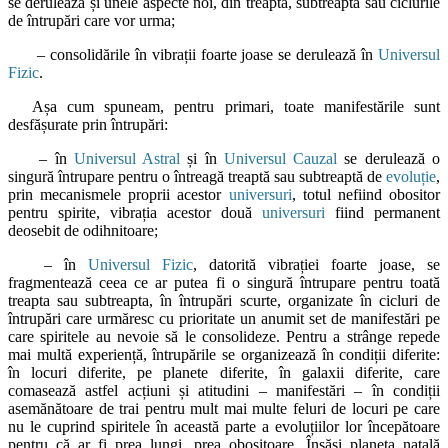
se derulează și unele aspecte noi, din treapta, subtreapta sau ciclurile
de întrupări care vor urma;
– consolidările în vibrații foarte joase se derulează în
Universul
Fizic
.
Așa cum spuneam, pentru primari, toate manifestările sunt
desfășurate prin întrupări:
– în
Universul Astral
și în
Universul Cauzal
se derulează o
singură întrupare pentru o întreagă treaptă sau subtreaptă de
evoluție
,
prin mecanismele proprii acestor
universuri
, totul nefiind obositor
pentru spirite, vibrația acestor două
universuri
fiind permanent
deosebit de odihnitoare;
– în
Universul Fizic
, datorită vibrației foarte joase, se
fragmentează ceea ce ar putea fi o singură întrupare pentru toată
treapta sau subtreapta, în întrupări scurte, organizate în cicluri de
întrupări care urmăresc cu prioritate un anumit set de manifestări pe
care spiritele au nevoie să le consolideze. Pentru a strânge repede
mai multă experiență, întrupările se organizează în condiții diferite:
în locuri diferite, pe planete diferite, în galaxii diferite, care
comasează astfel acțiuni și atitudini – manifestări – în condiții
asemănătoare de trai pentru mult mai multe feluri de locuri pe care
nu le cuprind spiritele în această parte a evoluțiilor lor începătoare
pentru că ar fi prea lungi, prea obositoare. Însăși planeta natală