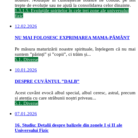
trepte de evoluție sau ne ajută la consolidarea celor dinainte.
1.3.1.5. Evoluțiile spiritelor în cele trei zone ale universului
fizic
12.02.2026
NU MAI FOLOSESC EXPRIMAREA MAMA-PĂMÂNT
Pe măsura maturizării noastre spirituale, înțelegem că nu mai
suntem ”părinți” și ”copii”, ci trăim și...
5.1. Diverse
10.01.2026
DESPRE CUVÂNTUL ”DALB”
Acest cuvânt evocă albul special, albul ceresc, astral, precum
și atenția cu care străbunii noștri priveau...
5.1. Diverse
07.01.2026
16. Studiu: Detalii despre balizele din zonele I și II ale
Universului Fizic