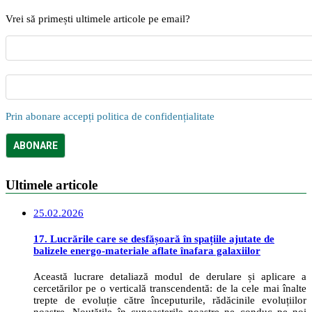
Vrei să primești ultimele articole pe email?
Prin abonare accepți politica de confidențialitate
Ultimele articole
25.02.2026
17. Lucrările care se desfășoară în spațiile ajutate de
balizele energo-materiale aflate înafara galaxiilor
Această lucrare detaliază modul de derulare și aplicare a
cercetărilor pe o verticală transcendentă: de la cele mai înalte
trepte de evoluție către începuturile, rădăcinile evoluțiilor
noastre. Noutățile în cunoașterile noastre ne conduc pe noi