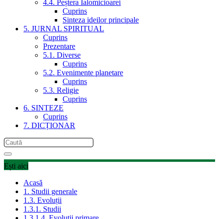
4.4. Peștera Ialomicioarei
Cuprins
Sinteza ideilor principale
5. JURNAL SPIRITUAL
Cuprins
Prezentare
5.1. Diverse
Cuprins
5.2. Evenimente planetare
Cuprins
5.3. Religie
Cuprins
6. SINTEZE
Cuprins
7. DICȚIONAR
Ești aici
Acasă
1. Studii generale
1.3. Evoluții
1.3.1. Studii
1.3.1.4. Evoluții primare