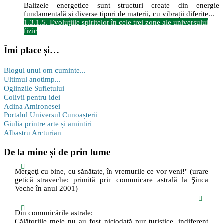
Balizele energetice sunt structuri create din energie
fundamentală și diverse tipuri de materii, cu vibrații diferite...
1.3.1.5. Evoluțiile spiritelor în cele trei zone ale universului
fizic
Îmi place și…
Blogul unui om cuminte...
Ultimul anotimp...
Oglinzile Sufletului
Colivii pentru idei
Adina Amironesei
Portalul Universul Cunoașterii
Giulia printre arte și amintiri
Albastru Arcturian
De la mine și de prin lume
Mergeţi cu bine, cu sănătate, în vremurile ce vor veni!" (urare
getică straveche: primită prin comunicare astrală la Şinca
Veche în anul 2001)
Din comunicările astrale:
Călătoriile mele nu au fost niciodată pur turistice, indiferent