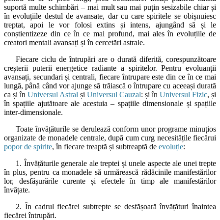
suportă multe schimbări – mai mult sau mai puțin sesizabile chiar și
în evoluțiile destul de avansate, dar cu care spiritele se obișnuiesc
treptat, apoi le vor folosi extins și intens, ajungând să și le
conștientizeze din ce în ce mai profund, mai ales în evoluțiile de
creatori mentali avansați și în cercetări astrale.
Fiecare ciclu de întrupări are o durată diferită, corespunzătoare
creșterii puterii energetice radiante a spiritelor. Pentru evoluanții
avansați, secundari și centrali, fiecare întrupare este din ce în ce mai
lungă, până când vor ajunge să trăiască o întrupare cu aceeași durată
ca și în
Universul Astral
și
Universul Cauzal
: și în
Universul Fizic
, și
în spațiile ajutătoare ale acestuia – spațiile dimensionale și spațiile
inter-dimensionale.
Toate învățăturile se derulează conform unor programe minuțios
organizate de monadele centrale, după cum curg necesitățile fiecărui
popor de spirite
, în fiecare treaptă și subtreaptă de
evoluție
:
1. Învățăturile generale ale treptei și unele aspecte ale unei trepte
în plus, pentru ca monadele să urmărească rădăcinile manifestărilor
lor, desfășurările curente și efectele în timp ale manifestărilor
învățate.
2. În cadrul fiecărei subtrepte se desfășoară învățături înaintea
fiecărei întrupări.