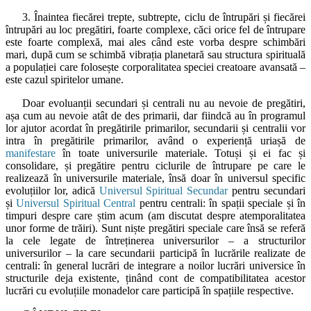
3. Înaintea fiecărei trepte, subtrepte, ciclu de întrupări și fiecărei
întrupări au loc pregătiri, foarte complexe, căci orice fel de întrupare
este foarte complexă, mai ales când este vorba despre schimbări
mari, după cum se schimbă vibrația planetară sau structura spirituală
a populației care folosește corporalitatea speciei creatoare avansată –
este cazul spiritelor umane.
Doar evoluanții secundari și centrali nu au nevoie de pregătiri,
așa cum au nevoie atât de des primarii, dar fiindcă au în programul
lor ajutor acordat în pregătirile primarilor, secundarii și centralii vor
intra în pregătirile primarilor, având o experiență uriașă de
manifestare
în toate universurile materiale. Totuși și ei fac și
consolidare, și pregătire pentru ciclurile de întrupare pe care le
realizează în universurile materiale, însă doar în universul specific
evoluțiilor lor, adică
Universul Spiritual Secundar
pentru secundari
și
Universul Spiritual Central
pentru centrali: în spații speciale și în
timpuri despre care știm acum (am discutat despre atemporalitatea
unor forme de trăiri). Sunt niște pregătiri speciale care însă se referă
la cele legate de întreținerea universurilor – a structurilor
universurilor – la care secundarii participă în lucrările realizate de
centrali: în general lucrări de integrare a noilor lucrări universice în
structurile deja existente, ținând cont de compatibilitatea acestor
lucrări cu evoluțiile monadelor care participă în spațiile respective.