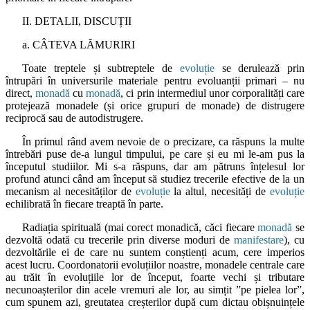
II. DETALII, DISCUȚII
a. CÂTEVA LĂMURIRI
Toate treptele și subtreptele de
evoluție
se derulează prin
întrupări în universurile materiale pentru evoluanții primari – nu
direct,
monadă
cu
monadă
, ci prin intermediul unor corporalități care
protejează monadele (și orice grupuri de monade) de distrugere
reciprocă sau de autodistrugere.
În primul rând avem nevoie de o precizare, ca răspuns la multe
întrebări puse de-a lungul timpului, pe care și eu mi le-am pus la
începutul studiilor. Mi s-a răspuns, dar am pătruns înțelesul lor
profund atunci când am început să studiez trecerile efective de la un
mecanism al necesităților de
evoluție
la altul, necesități de
evoluție
echilibrată în fiecare treaptă în parte.
Radiația spirituală (mai corect monadică, căci fiecare
monadă
se
dezvoltă odată cu trecerile prin diverse moduri de
manifestare
), cu
dezvoltările ei de care nu suntem conștienți acum, cere imperios
acest lucru. Coordonatorii evoluțiilor noastre, monadele centrale care
au trăit în evoluțiile lor de început, foarte vechi și tributare
necunoașterilor din acele vremuri ale lor, au simțit ”pe pielea lor”,
cum spunem azi, greutatea creșterilor după cum dictau obișnuințele