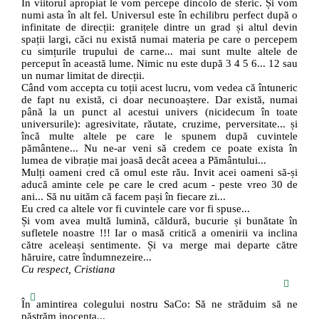
În viitorul apropiat le vom percepe dincolo de sferic. Și vom
numi asta în alt fel. Universul este în echilibru perfect după o
infinitate de direcții: granițele dintre un grad și altul devin
spații largi, căci nu există numai materia pe care o percepem
cu simțurile trupului de carne... mai sunt multe altele de
perceput în această lume. Nimic nu este după 3 4 5 6... 12 sau
un numar limitat de direcții.
Când vom accepta cu toții acest lucru, vom vedea că întuneric
de fapt nu există, ci doar necunoaștere. Dar există, numai
până la un punct al acestui univers (nicidecum în toate
universurile): agresivitate, răutate, cruzime, perversitate... și
încă multe altele pe care le spunem după cuvintele
pământene... Nu ne-ar veni să credem ce poate exista în
lumea de vibrație mai joasă decât aceea a Pământului...
Mulți oameni cred că omul este rău. Invit acei oameni să-și
aducă aminte cele pe care le cred acum - peste vreo 30 de
ani... Să nu uităm că facem pași în fiecare zi...
Eu cred ca altele vor fi cuvintele care vor fi spuse...
Și vom avea multă lumină, căldură, bucurie și bunătate în
sufletele noastre !!! Iar o masă critică a omenirii va inclina
către aceleași sentimente. Și va merge mai departe către
hăruire, catre îndumnezeire...
Cu respect, Cristiana
În amintirea colegului nostru SaCo: Să ne străduim să ne
păstrăm inocenţa...