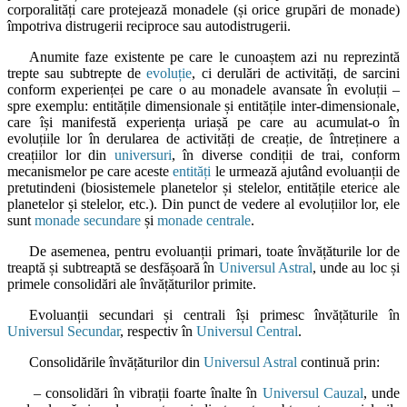
corporalități care protejează monadele (și orice grupări de monade)
împotriva distrugerii reciproce sau autodistrugerii.
Anumite faze existente pe care le cunoaștem azi nu reprezintă
trepte sau subtrepte de
evoluție
, ci derulări de activități, de sarcini
conform experienței pe care o au monadele avansate în evoluții –
spre exemplu: entitățile dimensionale și entitățile inter-dimensionale,
care își manifestă experiența uriașă pe care au acumulat-o în
evoluțiile lor în derularea de activități de creație, de întreținere a
creațiilor lor din
universuri
, în diverse condiții de trai, conform
mecanismelor pe care aceste
entități
le urmează ajutând evoluanții de
pretutindeni (biosistemele planetelor și stelelor, entitățile eterice ale
planetelor și stelelor, etc.). Din punct de vedere al evoluțiilor lor, ele
sunt
monade secundare
și
monade centrale
.
De asemenea, pentru evoluanții primari, toate învățăturile lor de
treaptă și subtreaptă se desfășoară în
Universul Astral
, unde au loc și
primele consolidări ale învățăturilor primite.
Evoluanții secundari și centrali își primesc învățăturile în
Universul Secundar
, respectiv în
Universul Central
.
Consolidările învățăturilor din
Universul Astral
continuă prin:
– consolidări în vibrații foarte înalte în
Universul Cauzal
, unde