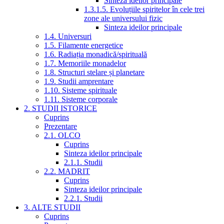
Sinteza ideilor principale
1.3.1.5. Evoluțiile spiritelor în cele trei
zone ale universului fizic
Sinteza ideilor principale
1.4. Universuri
1.5. Filamente energetice
1.6. Radiația monadică/spirituală
1.7. Memoriile monadelor
1.8. Structuri stelare și planetare
1.9. Studii amprentare
1.10. Sisteme spirituale
1.11. Sisteme corporale
2. STUDII ISTORICE
Cuprins
Prezentare
2.1. OLCO
Cuprins
Sinteza ideilor principale
2.1.1. Studii
2.2. MADRIT
Cuprins
Sinteza ideilor principale
2.2.1. Studii
3. ALTE STUDII
Cuprins