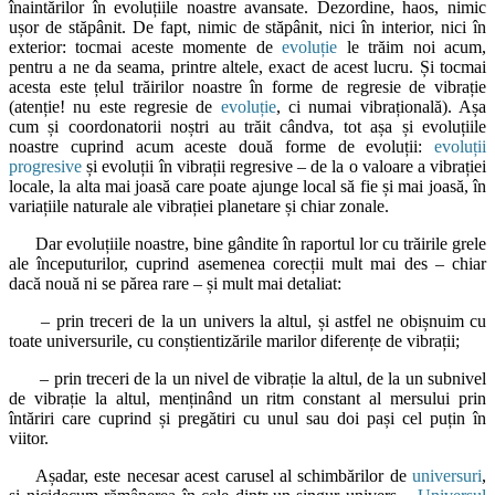
înaintărilor în evoluțiile noastre avansate. Dezordine, haos, nimic
ușor de stăpânit. De fapt, nimic de stăpânit, nici în interior, nici în
exterior: tocmai aceste momente de
evoluție
le trăim noi acum,
pentru a ne da seama, printre altele, exact de acest lucru. Și tocmai
acesta este țelul trăirilor noastre în forme de regresie de vibrație
(atenție! nu este regresie de
evoluție
, ci numai vibrațională). Așa
cum și coordonatorii noștri au trăit cândva, tot așa și evoluțiile
noastre cuprind acum aceste două forme de evoluții:
evoluții
progresive
și evoluții în vibrații regresive – de la o valoare a vibrației
locale, la alta mai joasă care poate ajunge local să fie și mai joasă, în
variațiile naturale ale vibrației planetare și chiar zonale.
Dar evoluțiile noastre, bine gândite în raportul lor cu trăirile grele
ale începuturilor, cuprind asemenea corecții mult mai des – chiar
dacă nouă ni se părea rare – și mult mai detaliat:
– prin treceri de la un univers la altul, și astfel ne obișnuim cu
toate universurile, cu conștientizările marilor diferențe de vibrații;
– prin treceri de la un nivel de vibrație la altul, de la un subnivel
de vibrație la altul, menținând un ritm constant al mersului prin
întăriri care cuprind și pregătiri cu unul sau doi pași cel puțin în
viitor.
Așadar, este necesar acest carusel al schimbărilor de
universuri
,