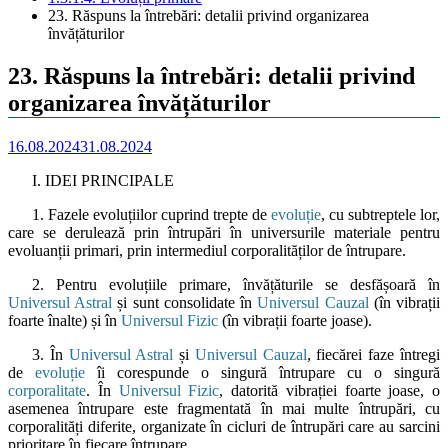
23. Răspuns la întrebări: detalii privind organizarea
învățăturilor
23. Răspuns la întrebări: detalii privind
organizarea învățăturilor
16.08.2024
31.08.2024
I. IDEI PRINCIPALE
1. Fazele evoluțiilor cuprind trepte de
evoluție
, cu subtreptele lor,
care se derulează prin întrupări în universurile materiale pentru
evoluanții primari, prin intermediul corporalităților de întrupare.
2. Pentru evoluțiile primare, învățăturile se desfășoară în
Universul Astral
și sunt consolidate în
Universul Cauzal
(în vibrații
foarte înalte) și în
Universul Fizic
(în vibrații foarte joase).
3. În
Universul Astral
și
Universul Cauzal
, fiecărei faze întregi
de
evoluție
îi corespunde o singură întrupare cu o singură
corporalitate
. În
Universul Fizic
, datorită vibrației foarte joase, o
asemenea întrupare este fragmentată în mai multe întrupări, cu
corporalități diferite, organizate în cicluri de întrupări care au sarcini
prioritare în fiecare întrupare.