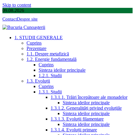
Skip to content
09.08.2026
Contact
Despre site
1. STUDII GENERALE
Cuprins
Prezentare
1.1. Despre metafizică
1.2. Energie fundamentală
Cuprins
Sinteza ideilor principale
1.2.1. Studii
1.3. Evoluții
Cuprins
1.3.1. Studii
1.3.1.1. Trăiri începătoare ale monadelor
Sinteza ideilor principale
1.3.1.2. Generalități privind evoluțiile
Sinteza ideilor principale
1.3.1.3. Evoluții filamentare
Sinteza ideilor principale
1.3.1.4. Evoluții primare