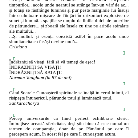
timpurilor... acolo unde neantul se strânge într-un vârf de ac...
și totuși se răsfrânge luminos și pur peste marginile lui însuși
într-o uluitoare mișcare de ființări în orizonturi explozive de
sunet și lumină... spațiile se umplu de liniile dulci ale puterilor
de pătrundere... și zboară ele însele cu tine pe aripile spiralate
ale multului...
...Și multul, și esența coexistă astfel în pace acolo unde
simultaneitatea însăși devine undă...
Cristiana
Îndrăzniţi să visaţi, fără să vă temeţi de eşec!
ÎNDRĂZNIȚI SĂ VISAȚI!
ÎNDRĂZNIȚI SĂ RATAȚI!
Norman Vaugham (la 87 de ani)
Când Soarele Cunoaşterii spirituale se înalţă în cerul inimii, el
risipeşte întunericul, pătrunde totul şi luminează totul.
Sankaracharya
Percep universurile ca fiind perfect echilibrate sferic.
Îmbrațișez această sfericitate, deși știu bine că este numai un
termen de comparație, doar de pe Pământul pe care îl
percepem acum, în acest fel pe care îl cunoaștem acum.