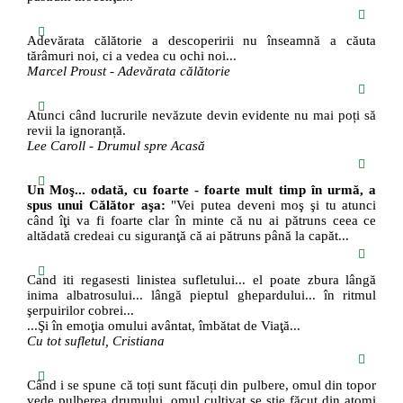
Adevărata călătorie a descoperirii nu înseamnă a căuta
tărâmuri noi, ci a vedea cu ochi noi...
Marcel Proust - Adevărata călătorie
Atunci când lucrurile nevăzute devin evidente nu mai poți să
revii la ignoranță.
Lee Caroll - Drumul spre Acasă
Un Moş... odată, cu foarte - foarte mult timp în urmă, a
spus unui Călător aşa:
"Vei putea deveni moş şi tu atunci
când îţi va fi foarte clar în minte că nu ai pătruns ceea ce
altădată credeai cu siguranţă că ai pătruns până la capăt...
Cand iti regasesti linistea sufletului... el poate zbura lângă
inima albatrosului... lângă pieptul ghepardului... în ritmul
şerpuirilor cobrei...
...Şi în emoţia omului avântat, îmbătat de Viaţă...
Cu tot sufletul, Cristiana
Când i se spune că toți sunt făcuți din pulbere, omul din topor
vede pulberea drumului, omul cultivat se știe făcut din atomi