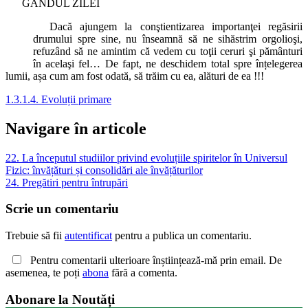
GÂNDUL ZILEI
Dacă ajungem la conştientizarea importanţei regăsirii
drumului spre sine, nu înseamnă să ne sihăstrim orgolioşi,
refuzând să ne amintim că vedem cu toţii ceruri şi pământuri
în acelaşi fel… De fapt, ne deschidem total spre înțelegerea
lumii, așa cum am fost odată, să trăim cu ea, alături de ea !!!
1.3.1.4. Evoluții primare
Navigare în articole
22. La începutul studiilor privind evoluțiile spiritelor în Universul
Fizic: învățături și consolidări ale învățăturilor
24. Pregătiri pentru întrupări
Scrie un comentariu
Trebuie să fii
autentificat
pentru a publica un comentariu.
Pentru comentarii ulterioare înștiințează-mă prin email. De
asemenea, te poți
abona
fără a comenta.
Abonare la Noutăți