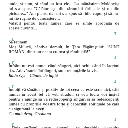
unde, și cum, și când au fost ele... La mânăstirea Moldoviţa
mi s-a spus: "Călător eşti din rărunchii firii tale şi nu din
picioare..." Am plâns, dar mi s-a spus să ridic capul şi să nu-
mi fie ruşine de cunoaştere...
Valabil pentru toată lumea care se simte apropiată de
aceste cuvinte...
Să reținem:
Moș Milucă, cândva demult, în Ţara Făgăraşului: "SUNT
ROMÂN, dintr-un neam cu rost şi rânduială!"
Înfrânt nu ești atunci când sângeri, nici ochii când în lacrimi
ți-s. Adevăratele înfrângeri, sunt renunțările la vis.
Radu Gyr - Cântec de luptă
Îndoiți-vă sănătos și pozitiv de tot ceea ce este scris aici, căci
numai în acest fel vă veți stradui, și veți lucra voi înșivă
pentru a ajunge să vă redescoperiți singuri și să redescoperiți
lumea cu propriile voastre forțe și capacități spirituale pe care
cu siguranță le aveți!
Cu mult drag, Cristiana
...Deja sufletul nostru zboară... se deschide clepsidra