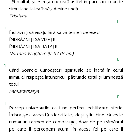
...Și multul, și esența coexistă astfel în pace acolo unde
simultaneitatea însăși devine undă...
Cristiana
Îndrăzniţi să visaţi, fără să vă temeţi de eşec!
ÎNDRĂZNIȚI SĂ VISAȚI!
ÎNDRĂZNIȚI SĂ RATAȚI!
Norman Vaugham (la 87 de ani)
Când Soarele Cunoaşterii spirituale se înalţă în cerul
inimii, el risipeşte întunericul, pătrunde totul şi luminează
totul.
Sankaracharya
Percep universurile ca fiind perfect echilibrate sferic.
Îmbrațișez această sfericitate, deși știu bine că este
numai un termen de comparație, doar de pe Pământul
pe care îl percepem acum, în acest fel pe care îl