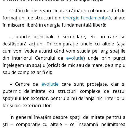
– stări de observare: înafara / înăuntrul unor astfel de
formațiuni, de structuri din
energie fundamentală
, aflate
în mișcare liberă în energia fundamentală liberă;
– puncte principale / secundare, etc., în care se
desfășoară acțiuni, în comparație unele cu altele (așa
cum vom vedea atunci când vom studia pe larg spațiile
din interiorul Centrului de
evoluție
) unde prin punct
înțelegem un spațiu (oricât de mic sau de mare, de simplu
sau de complez ar fi el);
– Centre de
evoluție
care sunt protejate, clar și
puternic delimitate cu structuri complexe de restul
spațiului lor exterior, pentru a nu deranja nici interiorul
lor și nici exteriorul lor.
În general învățăm despre spații delimitate pentru a
ști – comparativ cu altele – ce înseamnă nelimitarea