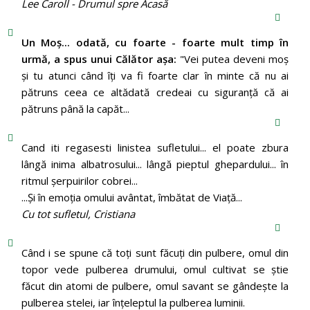
Lee Caroll - Drumul spre Acasă
Un Moş... odată, cu foarte - foarte mult timp în
urmă, a spus unui Călător aşa:
"Vei putea deveni moş
şi tu atunci când îţi va fi foarte clar în minte că nu ai
pătruns ceea ce altădată credeai cu siguranţă că ai
pătruns până la capăt...
Cand iti regasesti linistea sufletului... el poate zbura
lângă inima albatrosului... lângă pieptul ghepardului... în
ritmul şerpuirilor cobrei...
...Şi în emoţia omului avântat, îmbătat de Viaţă...
Cu tot sufletul, Cristiana
Când i se spune că toți sunt făcuți din pulbere, omul din
topor vede pulberea drumului, omul cultivat se știe
făcut din atomi de pulbere, omul savant se gândește la
pulberea stelei, iar înțeleptul la pulberea luminii.