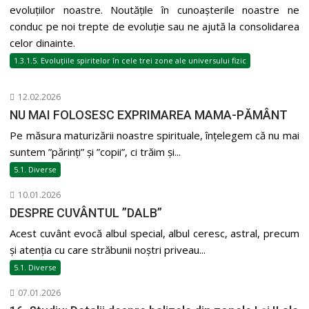
evoluțiilor noastre. Noutățile în cunoașterile noastre ne
conduc pe noi trepte de evoluție sau ne ajută la consolidarea
celor dinainte.
1.3.1.5. Evoluțiile spiritelor în cele trei zone ale universului fizic
12.02.2026
NU MAI FOLOSESC EXPRIMAREA MAMA-PĂMÂNT
Pe măsura maturizării noastre spirituale, înțelegem că nu mai
suntem ”părinți” și ”copii”, ci trăim și...
5.1. Diverse
10.01.2026
DESPRE CUVÂNTUL ”DALB”
Acest cuvânt evocă albul special, albul ceresc, astral, precum
și atenția cu care străbunii noștri priveau...
5.1. Diverse
07.01.2026