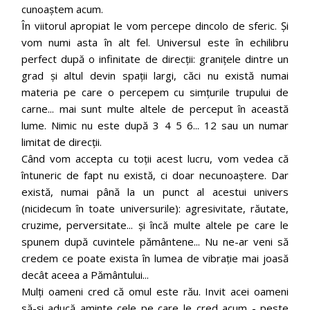
cunoaștem acum.
În viitorul apropiat le vom percepe dincolo de sferic. Și
vom numi asta în alt fel. Universul este în echilibru
perfect după o infinitate de direcții: granițele dintre un
grad și altul devin spații largi, căci nu există numai
materia pe care o percepem cu simțurile trupului de
carne... mai sunt multe altele de perceput în această
lume. Nimic nu este după 3 4 5 6... 12 sau un numar
limitat de direcții.
Când vom accepta cu toții acest lucru, vom vedea că
întuneric de fapt nu există, ci doar necunoaștere. Dar
există, numai până la un punct al acestui univers
(nicidecum în toate universurile): agresivitate, răutate,
cruzime, perversitate... și încă multe altele pe care le
spunem după cuvintele pământene... Nu ne-ar veni să
credem ce poate exista în lumea de vibrație mai joasă
decât aceea a Pământului...
Mulți oameni cred că omul este rău. Invit acei oameni
să-și aducă aminte cele pe care le cred acum - peste