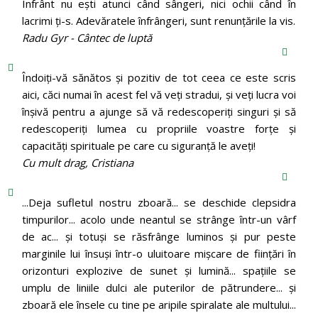
Înfrânt nu ești atunci când sângeri, nici ochii când în
lacrimi ți-s. Adevăratele înfrângeri, sunt renunțările la vis.
Radu Gyr - Cântec de luptă
Îndoiți-vă sănătos și pozitiv de tot ceea ce este scris
aici, căci numai în acest fel vă veți stradui, și veți lucra voi
înșivă pentru a ajunge să vă redescoperiți singuri și să
redescoperiți lumea cu propriile voastre forțe și
capacități spirituale pe care cu siguranță le aveți!
Cu mult drag, Cristiana
...Deja sufletul nostru zboară... se deschide clepsidra
timpurilor... acolo unde neantul se strânge într-un vârf
de ac... și totuși se răsfrânge luminos și pur peste
marginile lui însuși într-o uluitoare mișcare de ființări în
orizonturi explozive de sunet și lumină... spațiile se
umplu de liniile dulci ale puterilor de pătrundere... și
zboară ele însele cu tine pe aripile spiralate ale multului...