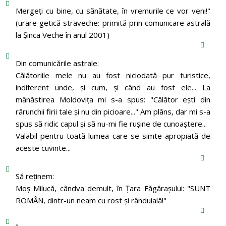
Mergeţi cu bine, cu sănătate, în vremurile ce vor veni!"
(urare getică straveche: primită prin comunicare astrală
la Şinca Veche în anul 2001)
Din comunicările astrale:
Călătoriile mele nu au fost niciodată pur turistice,
indiferent unde, și cum, și când au fost ele... La
mânăstirea Moldoviţa mi s-a spus: "Călător eşti din
rărunchii firii tale şi nu din picioare..." Am plâns, dar mi s-a
spus să ridic capul şi să nu-mi fie ruşine de cunoaştere...
Valabil pentru toată lumea care se simte apropiată de
aceste cuvinte...
Să reținem:
Moș Milucă, cândva demult, în Ţara Făgăraşului: "SUNT
ROMÂN, dintr-un neam cu rost şi rânduială!"