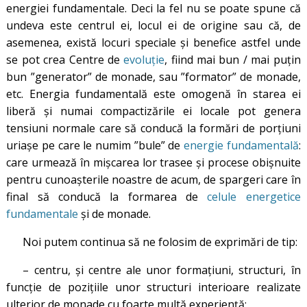
energiei fundamentale. Deci la fel nu se poate spune că
undeva este centrul ei, locul ei de origine sau că, de
asemenea, există locuri speciale și benefice astfel unde
se pot crea Centre de
evoluție
, fiind mai bun / mai puțin
bun ”generator” de monade, sau ”formator” de monade,
etc. Energia fundamentală este omogenă în starea ei
liberă și numai compactizările ei locale pot genera
tensiuni normale care să conducă la formări de porțiuni
uriașe pe care le numim ”bule” de
energie fundamentală
:
care urmează în mișcarea lor trasee și procese obișnuite
pentru cunoașterile noastre de acum, de spargeri care în
final să conducă la formarea de
celule energetice
fundamentale
și de monade.
Noi putem continua să ne folosim de exprimări de tip:
– centru, și centre ale unor formațiuni, structuri, în
funcție de pozițiile unor structuri interioare realizate
ulterior de monade cu foarte multă experiență;