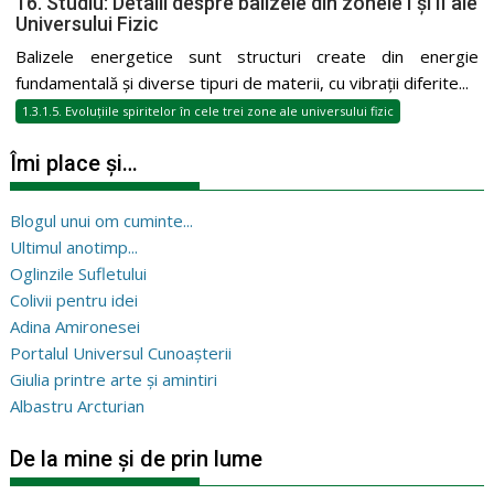
16. Studiu: Detalii despre balizele din zonele I și II ale
Universului Fizic
Balizele energetice sunt structuri create din energie
fundamentală și diverse tipuri de materii, cu vibrații diferite...
1.3.1.5. Evoluțiile spiritelor în cele trei zone ale universului fizic
Îmi place și…
Blogul unui om cuminte...
Ultimul anotimp...
Oglinzile Sufletului
Colivii pentru idei
Adina Amironesei
Portalul Universul Cunoașterii
Giulia printre arte și amintiri
Albastru Arcturian
De la mine și de prin lume