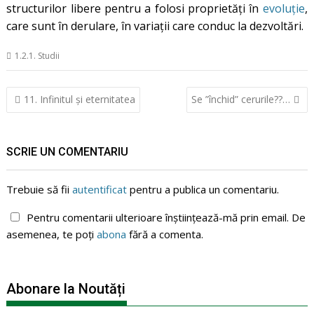
structurilor libere pentru a folosi proprietăți în
evoluție
,
care sunt în derulare, în variații care conduc la dezvoltări.
1.2.1. Studii
Navigare
11. Infinitul și eternitatea
Se ”închid” cerurile??…
în
articole
SCRIE UN COMENTARIU
Trebuie să fii
autentificat
pentru a publica un comentariu.
Pentru comentarii ulterioare înștiințează-mă prin email. De
asemenea, te poți
abona
fără a comenta.
Abonare la Noutăți