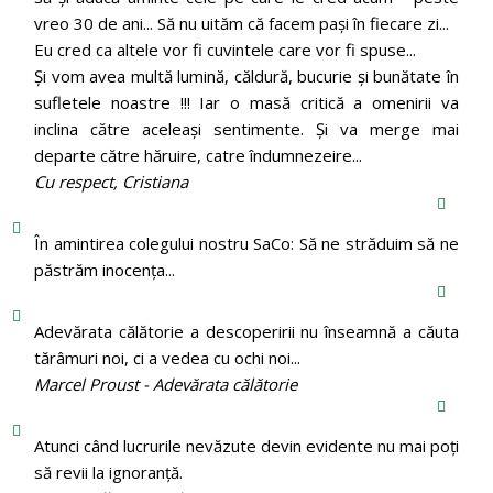
vreo 30 de ani... Să nu uităm că facem pași în fiecare zi...
Eu cred ca altele vor fi cuvintele care vor fi spuse...
Și vom avea multă lumină, căldură, bucurie și bunătate în
sufletele noastre !!! Iar o masă critică a omenirii va
inclina către aceleași sentimente. Și va merge mai
departe către hăruire, catre îndumnezeire...
Cu respect, Cristiana
În amintirea colegului nostru SaCo: Să ne străduim să ne
păstrăm inocenţa...
Adevărata călătorie a descoperirii nu înseamnă a căuta
tărâmuri noi, ci a vedea cu ochi noi...
Marcel Proust - Adevărata călătorie
Atunci când lucrurile nevăzute devin evidente nu mai poți
să revii la ignoranță.