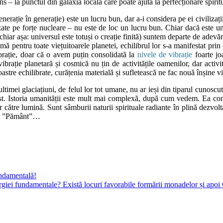
ns – la punctul din galaxia locală care poate ajuta la perfecționare spirit
enerație în generație) este un lucru bun, dar a-i considera pe ei civiliza
azate pe forțe nucleare – nu este de loc un lucru bun. Chiar dacă este 
chiar așa: universul este totuși o creație finită) suntem departe de adevăr
mă pentru toate viețuitoarele planetei, echilibrul lor s-a manifestat pri
ibrație, doar că o avem puțin consolidată la
nivele de vibrație
foarte jo
 vibrație planetară și cosmică nu țin de activitățile oamenilor, dar activ
noastre echilibrate, curățenia materială și sufletească ne fac nouă înșin
timei glaciațiuni, de felul lor tot umane, nu ar ieși din tiparul cunoscut
alist. Istoria umanității este mult mai complexă, după cum vedem. Ea conț
lor către lumină. Sunt sâmburii naturii spirituale radiante în plină dezv
tul ”Pământ”…
undamentală!
rgiei fundamentale? Există locuri favorabile formării monadelor și apoi 