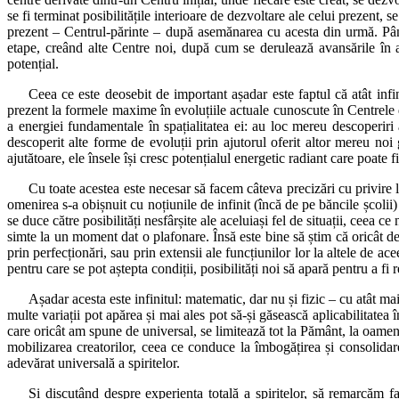
se fi terminat posibilitățile interioare de dezvoltare ale celui prezent,
prezent – Centrul-părinte – după asemănarea cu acesta din urmă. Pân
etape, creând alte Centre noi, după cum se derulează avansările în ap
potențial.
Ceea ce este deosebit de important așadar este faptul că atât infin
prezent la formele maxime în evoluțiile actuale cunoscute în Centrele
a energiei fundamentale în spațialitatea ei: au loc mereu descoperiri
descoperit alte forme de evoluții prin ajutorul oferit altor mereu no
ajutătoare, ele însele își cresc potențialul energetic radiant care poate fi
Cu toate acestea este necesar să facem câteva precizări cu privire l
omenirea s-a obișnuit cu noțiunile de infinit (încă de pe băncile școlii)
se duce către posibilități nesfârșite ale aceluiași fel de situații, ceea ce 
simte la un moment dat o plafonare. Însă este bine să știm că oricât de mu
prin perfecționări, sau prin extensii ale funcțiunilor lor la altele de ace
pentru care se pot aștepta condiții, posibilități noi să apară pentru a fi
Așadar acesta este infinitul: matematic, dar nu și fizic – cu atât ma
multe variații pot apărea și mai ales pot să-și găsească aplicabilitatea 
care oricât am spune de universal, se limitează tot la Pământ, la oamen
mobilizarea creatorilor, ceea ce conduce la îmbogățirea și consolidare
adevărat universală a spiritelor.
Și discutând despre experiența totală a spiritelor, să remarcăm 