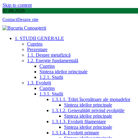
Skip to content
07.08.2026
Contact
Despre site
1. STUDII GENERALE
Cuprins
Prezentare
1.1. Despre metafizică
1.2. Energie fundamentală
Cuprins
Sinteza ideilor principale
1.2.1. Studii
1.3. Evoluții
Cuprins
1.3.1. Studii
1.3.1.1. Trăiri începătoare ale monadelor
Sinteza ideilor principale
1.3.1.2. Generalități privind evoluțiile
Sinteza ideilor principale
1.3.1.3. Evoluții filamentare
Sinteza ideilor principale
1.3.1.4. Evoluții primare