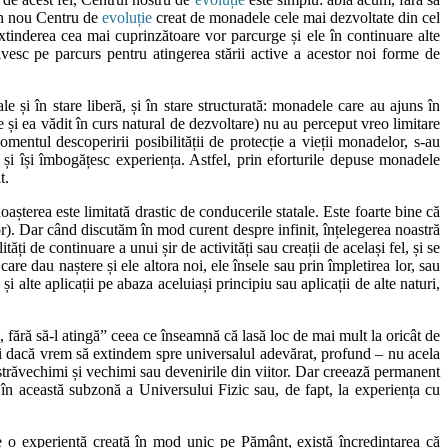
 un nou Centru de
evoluție
creat de monadele cele mai dezvoltate din cel
inderea cea mai cuprinzătoare vor parcurge și ele în continuare alte
ivesc pe parcurs pentru atingerea stării active a acestor noi forme de
e și în stare liberă, și în stare structurată: monadele care au ajuns în
te și ea vădit în curs natural de dezvoltare) nu au perceput vreo limitare
entul descoperirii posibilității de protecție a vieții monadelor, s-au
 și își îmbogățesc experiența. Astfel, prin eforturile depuse monadele
t.
așterea este limitată drastic de conducerile statale. Este foarte bine că
ilor). Dar când discutăm în mod curent despre infinit, înțelegerea noastră
ități de continuare a unui șir de activități sau creații de același fel, și se
care dau naștere și ele altora noi, ele însele sau prin împletirea lor, sau
și alte aplicații pe abaza aceluiași principiu sau aplicații de alte naturi,
t, fără să-l atingă” ceea ce înseamnă că lasă loc de mai mult la oricât de
rupați dacă vrem să extindem spre universalul adevărat, profund – nu acela
 străvechimi și vechimi sau devenirile din viitor. Dar creează permanent
a în această subzonă a Universului Fizic sau, de fapt, la experiența cu
te o experiență creată în mod unic pe Pământ, există încredințarea că