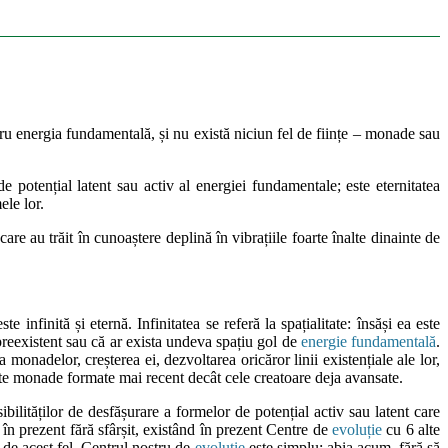
tru energia fundamentală, și nu există niciun fel de ființe – monade sau
de potențial latent sau activ al energiei fundamentale; este eternitatea
ele lor.
care au trăit în cunoaștere deplină în vibrațiile foarte înalte dinainte de
finită și eternă. Infinitatea se referă la spațialitate: însăși ea este
preexistent sau că ar exista undeva spațiu gol de
energie fundamentală
.
onadelor, creșterea ei, dezvoltarea oricăror linii existențiale ale lor,
e alte monade formate mai recent decât cele creatoare deja avansate.
osibilităților de desfășurare a formelor de potențial activ sau latent care
în prezent fără sfârșit, existând în prezent Centre de
evoluție
cu 6 alte
e de acest fel, Centrul nostru de
evoluție
este simplu: abia acum, fără să