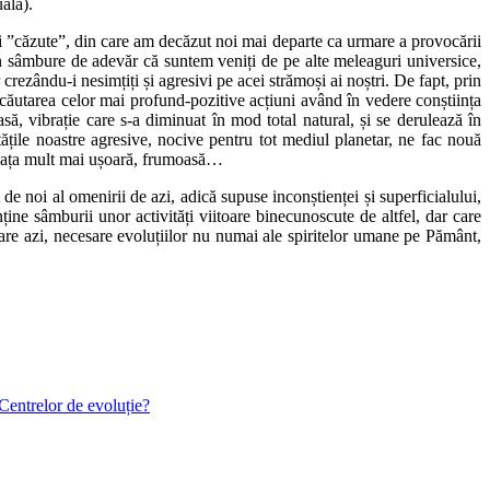
uală).
ții ”căzute”, din care am decăzut noi mai departe ca urmare a provocării
un sâmbure de adevăr că suntem veniți de pe alte meleaguri universice,
 crezându-i nesimțiți și agresivi pe acei strămoși ai noștri. De fapt, prin
n căutarea celor mai profund-pozitive acțiuni având în vedere conștiința
asă, vibrație care s-a diminuat în mod total natural, și se derulează în
itățile noastre agresive, nocive pentru tot mediul planetar, ne fac nouă
e viața mult mai ușoară, frumoasă…
 de noi al omenirii de azi, adică supuse inconștienței și superficialului,
ine sâmburii unor activități viitoare binecunoscute de altfel, dar care
oltare azi, necesare evoluțiilor nu numai ale spiritelor umane pe Pământ,
Centrelor de evoluție?