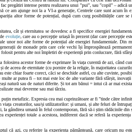
 se fac pregătiri intense pentru realizarea unui ”pui”, sau ”copil” – adică
ă ce am ajunge noi la a VI-a generație, Centrele care sunt acum în ext
ariția altor forme de potențial, după cum curg posibilitățile care se 
itatea, cât și eternitatea se dovedesc a fi specifice energiei fundamental
 de
evoluție
, care au o percepție uriașă în prezent (dar care percepție es
 ale unor noi alte forme de potențial ale energiei fundamentale. Din mom
i generații de monade prin care cele vechi își împrospătează permanent
 folosit pentru alte noi împletiri de experiență prin conlucrare, fără sfârși
a folosirea acestor forme de exprimare în viața curentă de azi, când cuno
 și de aceea de eternitate (cu pornire de la religie, în majoritatea cazur
nu este chiar foarte corect, căci se deschide astfel, cu alte cuvinte, posibil
lte ar putea fi – tot mai este loc de alte variante fără sfârșit, inovații 
eași natură sau de naturi diferite. Și tot am bănui = intui că ar mai exista 
 realizate mai devreme sau mai târziu.
i puțin metafizic. Expresia cea mai cuprinzătoare ar fi ”tinde către infini
în viața creatorilor, sau/și utilizatorilor: și umani, și alte feluri de înt
i, la gândirea umană în felul contemporan, fără să-i știm rădăcinile din
a experienței totale a acestora, indiferent dacă se referă la experienț
faptul că azi, cu referire la experiența pământeană, care oricum nu es