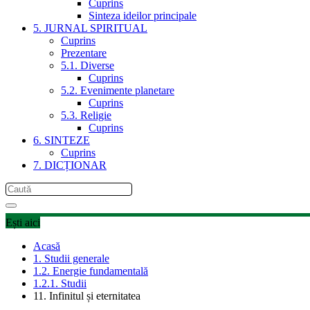
Cuprins
Sinteza ideilor principale
5. JURNAL SPIRITUAL
Cuprins
Prezentare
5.1. Diverse
Cuprins
5.2. Evenimente planetare
Cuprins
5.3. Religie
Cuprins
6. SINTEZE
Cuprins
7. DICȚIONAR
Ești aici
Acasă
1. Studii generale
1.2. Energie fundamentală
1.2.1. Studii
11. Infinitul și eternitatea