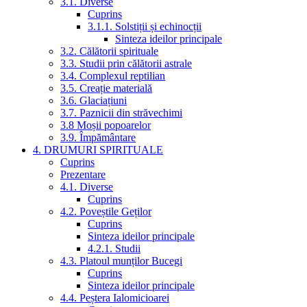
3.1. Diverse
Cuprins
3.1.1. Solstiții și echinocții
Sinteza ideilor principale
3.2. Călătorii spirituale
3.3. Studii prin călătorii astrale
3.4. Complexul reptilian
3.5. Creație materială
3.6. Glaciațiuni
3.7. Paznicii din străvechimi
3.8 Moșii popoarelor
3.9. Împământare
4. DRUMURI SPIRITUALE
Cuprins
Prezentare
4.1. Diverse
Cuprins
4.2. Poveștile Geților
Cuprins
Sinteza ideilor principale
4.2.1. Studii
4.3. Platoul munților Bucegi
Cuprins
Sinteza ideilor principale
4.4. Peștera Ialomicioarei