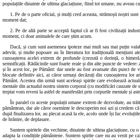
populațiile dinainte de ultima glaciațiune, fiind tot umane, nu aveau 
1. Pe de o parte oficial, și mulți cred aceasta, strămoșii noștri sun
moment dat;
2. Pe de altă parte se acceptă faptul că ar fi fost civilizații indu
moment, ci doar animalele de care știm acum.
Dacă, și cum sunt asemenea ipoteze mai mult sau mai puțin valabil
adevăr, și multe popoare au în literatura lor tradițională mențiuni ale c
cunoașterea acelei extrem de profunde (crezută o dorință, o himeră,
semnificații. Rădăcinile sunt foarte reale și din alte puncte de vedere:
și în acest loc, pe Pământ: dar unele au fost avansate din punct de v
blocate definitiv aici, ai căror urmași decăzuți din cunoașterea lor a
Pământ. Acestea din urmă sunt aceleași spirite care evoluează actualm
mentale din actualul nostru sistem corporal (cu modificări cauzate de sc
treptat vom reveni la astfel de manifestări prin corpurile mentale și astra
În paralel cu aceste populații umane extrem de dezvoltate, au trăit
pământean, dar ale căror oseminte le descoperim noi azi și credem că ar
după finalizarea lor, au plecat acasă la ele, acolo unde își fac evoluț
de hrănire, de deplasare.
Suntem spiritele din vechime, dinainte de ultima glaciațiune, cu o 
adapta la condițiile pământene. Suntem spirite care nu au venit pe cale 