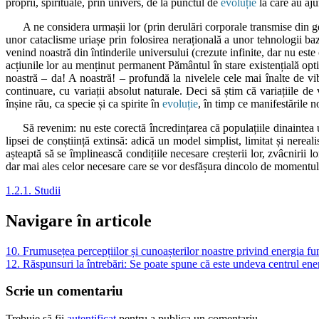
proprii, spirituale, prin univers, de la punctul de
evoluție
la care au aju
A ne considera urmașii lor (prin derulări corporale transmise din g
unor cataclisme uriașe prin folosirea nerațională a unor tehnologii b
venind noastră din întinderile universului (crezute infinite, dar nu este 
acțiunile lor au menținut permanent Pământul în stare existențială opti
noastră – da! A noastră! – profundă la nivelele cele mai înalte de v
continuare, cu variații absolut naturale. Deci să știm că variațiile de
înșine rău, ca specie și ca spirite în
evoluție
, în timp ce manifestările 
Să revenim: nu este corectă încredințarea că populațiile dinaintea ul
lipsei de conștiință extinsă: adică un model simplist, limitat și nere
așteaptă să se împlinească condițiile necesare creșterii lor, zvâcnirii 
dar mai ales celor necesare care se vor desfășura dincolo de momen
1.2.1. Studii
Navigare în articole
10. Frumusețea percepțiilor și cunoașterilor noastre privind energia f
12. Răspunsuri la întrebări: Se poate spune că este undeva centrul ene
Scrie un comentariu
Trebuie să fii
autentificat
pentru a publica un comentariu.