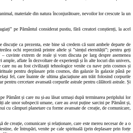
p animal, materiale din natura înconjurătoare, nevoilor lor crescute la un
ragiați” pe Pământul considerat pustiu, fără creatori conștienți, la acel
e discuție ca prezenta, este bine să credem că sunt ambele departe de
reilea ochi reprezintă printre altele și ”simțul eternității”; pentru geți
te” – cuvinte extrem de reale și vom discuta pe larg despre asemenea
 ample, aflate în dezvoltare de experiență și în alte locuri din univers,
 care nu au fost civilizații tehnologice venite cu nave prin cosmos și
spirituale pentru deplasare prin cosmos, din galaxie în galaxie până pe
și fel, care înainte de ultima glaciațiune am trăit folosind corpurile
 pentru cercetare avansată corpurile astrale pentru călătorii astrale. Și
ă pe Pământ și care nu și-au lăsat urmași după terminarea periplului lor
tăți ale unor subspecii umane, care au avut puține sarcini pe Pământ și,
bișnui cu câmpuri planetare cu forme avansate de creație, de comunicare,
șă de creație, comunicare și relaționare, care este mereu necesar de a o
stine, de întrupări, venite pe cale spirituală (prin deplasare prin forțe