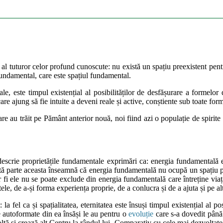
l al tuturor celor profund cunoscute: nu există un spațiu preexistent pen
 fundamental, care este spațiul fundamental.
ale, este timpul existențial al posibilităților de desfășurare a formelor 
are ajung să fie intuite a deveni reale și active, conștiente sub toate form
are au trăit pe Pământ anterior nouă, noi fiind azi o populație de spirite 
rie proprietățile fundamentale exprimări ca: energia fundamentală este in
 altă parte aceasta înseamnă că energia fundamentală nu ocupă un spațiu 
i ele nu se poate exclude din energia fundamentală care întreține viața m
altele, de a-și forma experiența proprie, de a conlucra și de a ajuta și p
la fel ca și spațialitatea, eternitatea este însuși timpul existențial al p
e autoformate din ea însăși le au pentru o
evoluție
care s-a dovedit până 
voltă și crează alt Centru la rândul lui. Comparativ cu cele mai dezvoltat