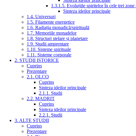
Sinteza ideilor principale
1.3.1.5. Evoluțiile spiritelor în cele trei zone
Sinteza ideilor principale
1.4. Universuri
1.5. Filamente energetice
1.6. Radiația monadică/spirituală
1.7. Memoriile monadelor
1.8. Structuri stelare și planetare
1.9. Studii amprentare
1.10. Sisteme spirituale
1.11. Sisteme corporale
2. STUDII ISTORICE
Cuprins
Prezentare
2.1. OLCO
Cuprins
Sinteza ideilor principale
2.1.1. Studii
2.2. MADRIT
Cuprins
Sinteza ideilor principale
2.2.1. Studii
3. ALTE STUDII
Cuprins
Prezentare