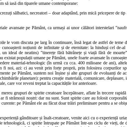
cum să iasă din tiparele umane contemporane:
t crezuți sălbatici, necreatori – doar adaptând, prin mică pricepere de ti
striale avansate pe Pământ, ca urmași ai unor călători interstelari ”nauf
e le vom discuta pe larg în continuare, însă legat de astfel de teme d
unoașterii noțiunii de infinitate și de eternitate: la hinduși cel de-al t
 un ideal de neatins) ”tinerețe fără bătrânețe și viață fără de moar
 au existat populații umane pe Pământ, unele foarte avansate în cunoașteri
edere material-tehnologic (în urmă cu cca. 400 milioane de ani), altele
m fi noi, azi: ci au venit prin forțe proprii, prin folosirea corpurilor 
ente pe Pământ, suntem noi înșine și alte grupuri de evoluanți de acela
himbările planetare): pentru creație materială, comunicare, deplasare, iar
le, care vor reveni treptat la capacitățile lor anterioare.
 mereu grupuri de spirite creatoare începătoare, aflate în trecere rapid
 fi strămoșii noștri: dar nu sunt. Sunt spirite care au folosit corporali
iile curente: pe Pământ ele au făcut doar trăiri preliminare pentru a se o
experiență gânditoare și înalt-creatoare, venite aici cu o experiență uria
tehnologică, ci spirite întrupate pe Pământ într-un ciclu de vieți, de de