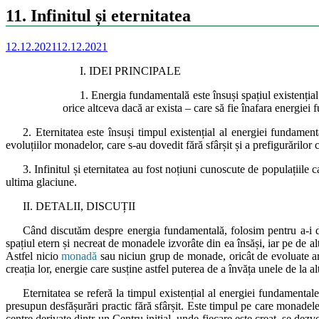
11. Infinitul și eternitatea
12.12.2021
12.12.2021
I. IDEI PRINCIPALE
1. Energia fundamentală este însuși spațiul existenția
orice altceva dacă ar exista – care să fie înafara energiei
2. Eternitatea este însuși timpul existențial al energiei fundament
evoluțiilor monadelor, care s-au dovedit fără sfârșit și a prefigurărilor c
3. Infinitul și eternitatea au fost noțiuni cunoscute de populațiile c
ultima glaciune.
II. DETALII, DISCUȚII
Când discutăm despre energia fundamentală, folosim pentru a-i desc
spațiul etern și necreat de monadele izvorâte din ea însăși, iar pe de
Astfel nicio
monadă
sau niciun grup de monade, oricât de evoluate ar f
creația lor, energie care susține astfel puterea de a învăța unele de la 
Eternitatea se referă la timpul existențial al energiei fundamentale: 
presupun desfășurări practic fără sfârșit. Este timpul pe care monadel
centre derivate dintr-un Centru inițial, unde fiecare este creat, se dez