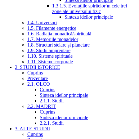
Sinteza ideilor principale
1.3.1.5. Evoluțiile spiritelor în cele trei
zone ale universului fizic
Sinteza ideilor principale
1.4. Universuri
1.5. Filamente energetice
1.6. Radiația monadică/spirituală
1.7. Memoriile monadelor
1.8. Structuri stelare și planetare
1.9. Studii amprentare
1.10. Sisteme spirituale
1.11. Sisteme corporale
2. STUDII ISTORICE
Cuprins
Prezentare
2.1. OLCO
Cuprins
Sinteza ideilor principale
2.1.1. Studii
2.2. MADRIT
Cuprins
Sinteza ideilor principale
2.2.1. Studii
3. ALTE STUDII
Cuprins