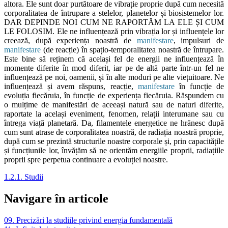
altora. Ele sunt doar purtătoare de vibrație proprie după cum necesită
corporalitatea de întrupare a stelelor, planetelor și biosistemelor lor.
DAR DEPINDE NOI CUM NE RAPORTĂM LA ELE ȘI CUM
LE FOLOSIM. Ele ne influențează prin vibrația lor și influențele lor
creează, după experiența noastră de
manifestare
, impulsuri de
manifestare
(de reacție) în spațio-temporalitatea noastră de întrupare.
Este bine să reținem că același fel de energii ne influențează în
momente diferite în mod diferit, iar pe de altă parte într-un fel ne
influențează pe noi, oamenii, și în alte moduri pe alte viețuitoare. Ne
influențează și avem răspuns, reacție,
manifestare
în funcție de
evoluția fiecăruia, în funcție de experiența fiecăruia. Răspundem cu
o mulțime de manifestări de aceeași natură sau de naturi diferite,
raportate la același eveniment, fenomen, relații interumane sau cu
întrega viață planetară. Da, filamentele energetice ne hrănesc după
cum sunt atrase de corporalitatea noastră, de radiația noastră proprie,
după cum se prezintă structurile noastre corporale și, prin capacitățile
și funcțiunile lor, învățăm să ne orientăm energiile proprii, radiațiile
proprii spre perpetua continuare a evoluției noastre.
1.2.1. Studii
Navigare în articole
09. Precizări la studiile privind energia fundamentală