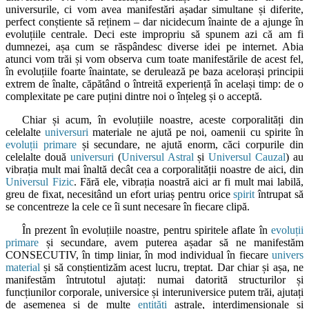
universurile, ci vom avea manifestări așadar simultane și diferite,
perfect conștiente să reținem – dar nicidecum înainte de a ajunge în
evoluțiile centrale. Deci este impropriu să spunem azi că am fi
dumnezei, așa cum se răspândesc diverse idei pe internet. Abia
atunci vom trăi și vom observa cum toate manifestările de acest fel,
în evoluțiile foarte înaintate, se derulează pe baza acelorași principii
extrem de înalte, căpătând o întreită experiență în același timp: de o
complexitate pe care puțini dintre noi o înțeleg și o acceptă.
Chiar și acum, în evoluțiile noastre, aceste corporalități din
celelalte
universuri
materiale ne ajută pe noi, oamenii cu spirite în
evoluții primare
și secundare, ne ajută enorm, căci corpurile din
celelalte două
universuri
(
Universul Astral
și
Universul Cauzal
) au
vibrația mult mai înaltă decât cea a corporalității noastre de aici, din
Universul Fizic
. Fără ele, vibrația noastră aici ar fi mult mai labilă,
greu de fixat, necesitând un efort uriaș pentru orice
spirit
întrupat să
se concentreze la cele ce îi sunt necesare în fiecare clipă.
În prezent în evoluțiile noastre, pentru spiritele aflate în
evoluții
primare
și secundare, avem puterea așadar să ne manifestăm
CONSECUTIV, în timp liniar, în mod individual în fiecare
univers
material
și să conștientizăm acest lucru, treptat. Dar chiar și așa, ne
manifestăm întrutotul ajutați: numai datorită structurilor și
funcțiunilor corporale, universice și interuniversice putem trăi, ajutați
de asemenea și de multe
entități
astrale, interdimensionale și