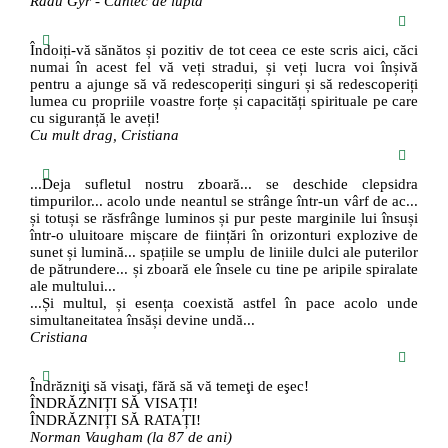
Radu Gyr - Cântec de luptă
Îndoiți-vă sănătos și pozitiv de tot ceea ce este scris aici, căci
numai în acest fel vă veți stradui, și veți lucra voi înșivă
pentru a ajunge să vă redescoperiți singuri și să redescoperiți
lumea cu propriile voastre forțe și capacități spirituale pe care
cu siguranță le aveți!
Cu mult drag, Cristiana
...Deja sufletul nostru zboară... se deschide clepsidra
timpurilor... acolo unde neantul se strânge într-un vârf de ac...
și totuși se răsfrânge luminos și pur peste marginile lui însuși
într-o uluitoare mișcare de ființări în orizonturi explozive de
sunet și lumină... spațiile se umplu de liniile dulci ale puterilor
de pătrundere... și zboară ele însele cu tine pe aripile spiralate
ale multului...
...Și multul, și esența coexistă astfel în pace acolo unde
simultaneitatea însăși devine undă...
Cristiana
Îndrăzniţi să visaţi, fără să vă temeţi de eşec!
ÎNDRĂZNIȚI SĂ VISAȚI!
ÎNDRĂZNIȚI SĂ RATAȚI!
Norman Vaugham (la 87 de ani)