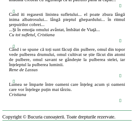
Cand iti regasesti linistea sufletului... el poate zbura lângă
inima albatrosului... lângă pieptul ghepardului... în ritmul
şerpuirilor cobrei...
...Şi în emoţia omului avântat, îmbătat de Viaţă...
Cu tot sufletul, Cristiana
Când i se spune că toți sunt făcuți din pulbere, omul din topor
vede pulberea drumului, omul cultivat se știe făcut din atomi
de pulbere, omul savant se gândește la pulberea stelei, iar
înțeleptul la pulberea luminii.
Rene de Lassus
Lumea se împarte între oameni care înțeleg acum și oameni
care vor înțelege puțin mai târziu.
Cristiana
Copyright © Bucuria cunoașterii. Toate drepturile rezervate.