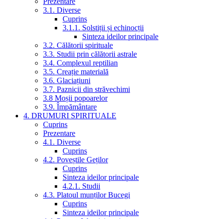
Prezentare
3.1. Diverse
Cuprins
3.1.1. Solstiții și echinocții
Sinteza ideilor principale
3.2. Călătorii spirituale
3.3. Studii prin călătorii astrale
3.4. Complexul reptilian
3.5. Creație materială
3.6. Glaciațiuni
3.7. Paznicii din străvechimi
3.8 Moșii popoarelor
3.9. Împământare
4. DRUMURI SPIRITUALE
Cuprins
Prezentare
4.1. Diverse
Cuprins
4.2. Poveștile Geților
Cuprins
Sinteza ideilor principale
4.2.1. Studii
4.3. Platoul munților Bucegi
Cuprins
Sinteza ideilor principale