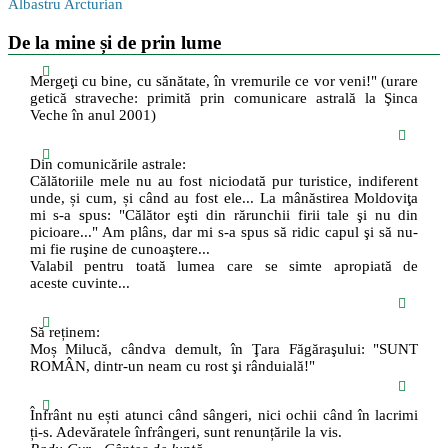
Albastru Arcturian
De la mine și de prin lume
Mergeţi cu bine, cu sănătate, în vremurile ce vor veni!" (urare
getică straveche: primită prin comunicare astrală la Şinca
Veche în anul 2001)
Din comunicările astrale:
Călătoriile mele nu au fost niciodată pur turistice, indiferent
unde, și cum, și când au fost ele... La mânăstirea Moldoviţa
mi s-a spus: "Călător eşti din rărunchii firii tale şi nu din
picioare..." Am plâns, dar mi s-a spus să ridic capul şi să nu-
mi fie ruşine de cunoaştere...
Valabil pentru toată lumea care se simte apropiată de
aceste cuvinte...
Să reținem:
Moș Milucă, cândva demult, în Ţara Făgăraşului: "SUNT
ROMÂN, dintr-un neam cu rost şi rânduială!"
Înfrânt nu ești atunci când sângeri, nici ochii când în lacrimi
ți-s. Adevăratele înfrângeri, sunt renunțările la vis.