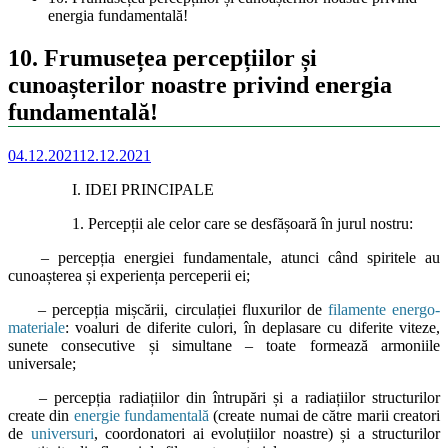
energia fundamentală!
10. Frumusețea percepțiilor și
cunoașterilor noastre privind energia
fundamentală!
04.12.2021
12.12.2021
I. IDEI PRINCIPALE
1. Percepții ale celor care se desfășoară în jurul nostru:
– percepția energiei fundamentale, atunci când spiritele au
cunoașterea și experiența perceperii ei;
– percepția mișcării, circulației fluxurilor de
filamente energo-
materiale
: voaluri de diferite culori, în deplasare cu diferite viteze,
sunete consecutive și simultane – toate formează armoniile
universale;
– percepția radiațiilor din întrupări și a radiațiilor structurilor
create din
energie fundamentală
(create numai de către marii creatori
de
universuri
, coordonatori ai evoluțiilor noastre) și a structurilor