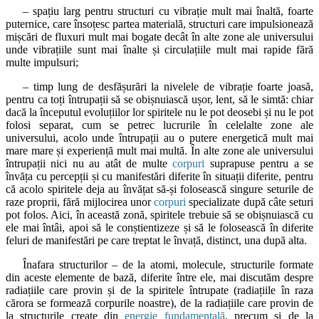
– spațiu larg pentru structuri cu vibrație mult mai înaltă, foarte
puternice, care însoțesc partea materială, structuri care impulsionează
mișcări de fluxuri mult mai bogate decât în alte zone ale universului
unde vibrațiile sunt mai înalte și circulațiile mult mai rapide fără
multe impulsuri;
– timp lung de desfășurări la nivelele de vibrație foarte joasă,
pentru ca toți întrupații să se obișnuiască ușor, lent, să le simtă: chiar
dacă la începutul evoluțiilor lor spiritele nu le pot deosebi și nu le pot
folosi separat, cum se petrec lucrurile în celelalte zone ale
universului, acolo unde întrupații au o putere energetică mult mai
mare mare și experiență mult mai multă. În alte zone ale universului
întrupații nici nu au atât de multe
corpuri
suprapuse pentru a se
învăța cu percepții și cu manifestări diferite în situații diferite, pentru
că acolo spiritele deja au învățat să-și folosească singure seturile de
raze proprii, fără mijlocirea unor
corpuri
specializate după câte seturi
pot folos. Aici, în această zonă, spiritele trebuie să se obișnuiască cu
ele mai întâi, apoi să le conștientizeze și să le folosească în diferite
feluri de manifestări pe care treptat le învață, distinct, una după alta.
Înafara structurilor – de la atomi, molecule, structurile formate
din aceste elemente de bază, diferite între ele, mai discutăm despre
radiațiile care provin și de la spiritele întrupate (radiațiile în raza
cărora se formează corpurile noastre), de la radiațiile care provin de
la structurile create din
energie fundamentală
, precum și de la