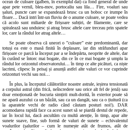
ocean de culoare (galben, în exemplul dat) ca fond general de unde
apar pete vernil, bleu-mov, portocaliu sau lila… Fire, voaluri sau
șaluri, puncte care se expandează brusc ca un boboc ce irumpe în
floare… Dacă intri într-un fluviu de o anume culoare, se poate vedea
că acolo sunt miliarde de firișoare subțiri, de filamente, care se
spiralează sau unduiesc și atrag brusc altele care treceau prin spatele
lor, care la rândul lor atrag altele…
Se poate observa că uneori o ”culoare” este predominantă, dar
totuși ea este o masă finită în deplasare, iar din străfunduri apar
firișoare ce parcă la început par a se îndepărta, neoprite de altele, dar
în curând se întorc mai bogate, din ce în ce mai bogate și umplu la
rândul lor orizontul observatorului… în timp ce alte picături, ca niște
lacrimi, clipesc în peisaj și anunță astfel alte valuri ce vor cuprinde
orizonturi vechi sau noi…
În plus, la începutul călătoriilor noastre astrale, ieșirea tensionată
a corpului astral (din frică, neîncredere sau orice alt fel de jenă) sau
doar emoționată de bucuria simțirii mult-dorită, în exterior poate să
ne apară auzului ca un bâzâit, sau ca un dangăt, sau ca o țiuitură (ca
la aparatele vechi de radio când căutam posturi noi!). DAR
acomodarea rapidă face ca acest sunet să se piardă destul de repede,
iar în locul lui, dacă ascultăm cu multă atenție, în timp, apar alte
sunete suave, fine, sub formă de valuri de sunete – echivalentul
voalurilor (șalurilor – cum le numește atât de frumos, atât de