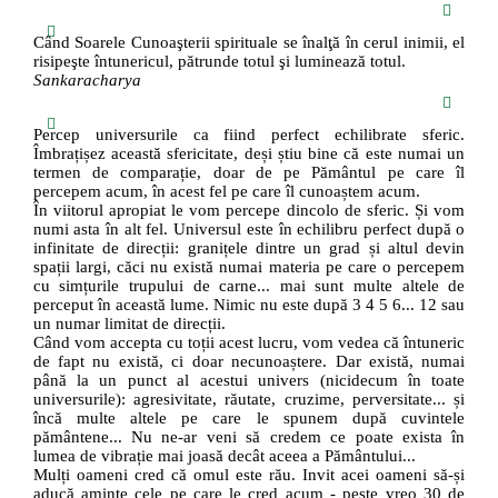
Când Soarele Cunoaşterii spirituale se înalţă în cerul inimii, el
risipeşte întunericul, pătrunde totul şi luminează totul.
Sankaracharya
Percep universurile ca fiind perfect echilibrate sferic.
Îmbrațișez această sfericitate, deși știu bine că este numai un
termen de comparație, doar de pe Pământul pe care îl
percepem acum, în acest fel pe care îl cunoaștem acum.
În viitorul apropiat le vom percepe dincolo de sferic. Și vom
numi asta în alt fel. Universul este în echilibru perfect după o
infinitate de direcții: granițele dintre un grad și altul devin
spații largi, căci nu există numai materia pe care o percepem
cu simțurile trupului de carne... mai sunt multe altele de
perceput în această lume. Nimic nu este după 3 4 5 6... 12 sau
un numar limitat de direcții.
Când vom accepta cu toții acest lucru, vom vedea că întuneric
de fapt nu există, ci doar necunoaștere. Dar există, numai
până la un punct al acestui univers (nicidecum în toate
universurile): agresivitate, răutate, cruzime, perversitate... și
încă multe altele pe care le spunem după cuvintele
pământene... Nu ne-ar veni să credem ce poate exista în
lumea de vibrație mai joasă decât aceea a Pământului...
Mulți oameni cred că omul este rău. Invit acei oameni să-și
aducă aminte cele pe care le cred acum - peste vreo 30 de