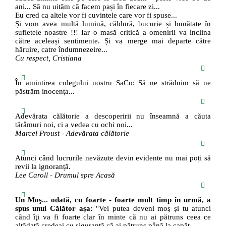
ani... Să nu uităm că facem pași în fiecare zi...
Eu cred ca altele vor fi cuvintele care vor fi spuse...
Și vom avea multă lumină, căldură, bucurie și bunătate în
sufletele noastre !!! Iar o masă critică a omenirii va inclina
către aceleași sentimente. Și va merge mai departe către
hăruire, catre îndumnezeire...
Cu respect, Cristiana
În amintirea colegului nostru SaCo: Să ne străduim să ne
păstrăm inocenţa...
Adevărata călătorie a descoperirii nu înseamnă a căuta
tărâmuri noi, ci a vedea cu ochi noi...
Marcel Proust - Adevărata călătorie
Atunci când lucrurile nevăzute devin evidente nu mai poți să
revii la ignoranță.
Lee Caroll - Drumul spre Acasă
Un Moş... odată, cu foarte - foarte mult timp în urmă, a
spus unui Călător aşa:
"Vei putea deveni moş şi tu atunci
când îţi va fi foarte clar în minte că nu ai pătruns ceea ce
altădată credeai cu siguranţă că ai pătruns până la capăt...