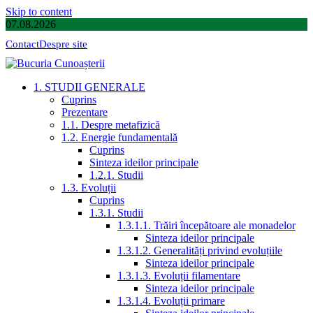
Skip to content
07.08.2026
Contact
Despre site
1. STUDII GENERALE
Cuprins
Prezentare
1.1. Despre metafizică
1.2. Energie fundamentală
Cuprins
Sinteza ideilor principale
1.2.1. Studii
1.3. Evoluții
Cuprins
1.3.1. Studii
1.3.1.1. Trăiri începătoare ale monadelor
Sinteza ideilor principale
1.3.1.2. Generalități privind evoluțiile
Sinteza ideilor principale
1.3.1.3. Evoluții filamentare
Sinteza ideilor principale
1.3.1.4. Evoluții primare