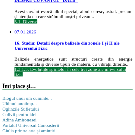
DESPRE CUVÂNTUL ”DALB”
Acest cuvânt evocă albul special, albul ceresc, astral, precum
și atenția cu care străbunii noștri priveau...
5.1. Diverse
07.01.2026
16. Studiu: Detalii despre balizele din zonele I și II ale
Universului Fizic
Balizele energetice sunt structuri create din energie
fundamentală și diverse tipuri de materii, cu vibrații diferite...
1.3.1.5. Evoluțiile spiritelor în cele trei zone ale universului
fizic
Îmi place și…
Blogul unui om cuminte...
Ultimul anotimp...
Oglinzile Sufletului
Colivii pentru idei
Adina Amironesei
Portalul Universul Cunoașterii
Giulia printre arte și amintiri