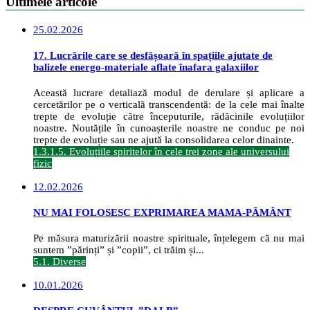
Ultimele articole
25.02.2026
17. Lucrările care se desfășoară în spațiile ajutate de
balizele energo-materiale aflate înafara galaxiilor
Această lucrare detaliază modul de derulare și aplicare a
cercetărilor pe o verticală transcendentă: de la cele mai înalte
trepte de evoluție către începuturile, rădăcinile evoluțiilor
noastre. Noutățile în cunoașterile noastre ne conduc pe noi
trepte de evoluție sau ne ajută la consolidarea celor dinainte.
1.3.1.5. Evoluțiile spiritelor în cele trei zone ale universului
fizic
12.02.2026
NU MAI FOLOSESC EXPRIMAREA MAMA-PĂMÂNT
Pe măsura maturizării noastre spirituale, înțelegem că nu mai
suntem ”părinți” și ”copii”, ci trăim și...
5.1. Diverse
10.01.2026