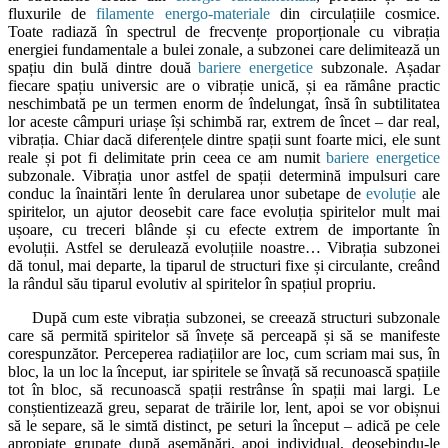
fluxurile de
filamente energo-materiale
din circulațiile cosmice.
Toate radiază în spectrul de frecvențe proporționale cu vibrația
energiei fundamentale a bulei zonale, a subzonei care delimitează un
spațiu din bulă dintre două
bariere energetice
subzonale. Așadar
fiecare spațiu universic are o vibrație unică, și ea rămâne practic
neschimbată pe un termen enorm de îndelungat, însă în subtilitatea
lor aceste câmpuri uriașe își schimbă rar, extrem de încet – dar real,
vibrația. Chiar dacă diferențele dintre spații sunt foarte mici, ele sunt
reale și pot fi delimitate prin ceea ce am numit
bariere energetice
subzonale. Vibrația unor astfel de spații determină impulsuri care
conduc la înaintări lente în derularea unor subetape de
evoluție
ale
spiritelor, un ajutor deosebit care face evoluția spiritelor mult mai
ușoare, cu treceri blânde și cu efecte extrem de importante în
evoluții. Astfel se derulează evoluțiile noastre… Vibrația subzonei
dă tonul, mai departe, la tiparul de structuri fixe și circulante, creând
la rândul său tiparul evolutiv al spiritelor în spațiul propriu.
După cum este vibrația subzonei, se creează structuri subzonale
care să permită spiritelor să învețe să perceapă și să se manifeste
corespunzător. Perceperea radiațiilor are loc, cum scriam mai sus, în
bloc, la un loc la început, iar spiritele se învață să recunoască spațiile
tot în bloc, să recunoască spații restrânse în spații mai largi. Le
conștientizează greu, separat de trăirile lor, lent, apoi se vor obișnui
să le separe, să le simtă distinct, pe seturi la început – adică pe cele
apropiate grupate după asemănări, apoi individual, deosebindu-le