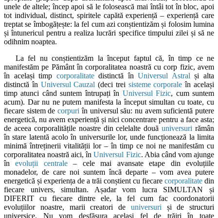
unele de altele; încep apoi să le folosească mai întâi tot în bloc, apoi
tot individual, distinct, spiritele capătă experiență – experiență care
treptat se îmbogățește: la fel cum azi conștientizăm și folosim lumina
și întunericul pentru a realiza lucrări specifice timpului zilei și să ne
odihnim noaptea.
La fel nu conștientizăm la început faptul că, în timp ce ne
manifestăm pe Pământ în corporalitatea noastră cu corp fizic, avem
în același timp
corporalitate
distinctă în
Universul Astral
și alta
distinctă în
Universul Cauzal
(deci trei
sisteme corporale
în același
timp atunci când suntem întrupați în
Universul Fizic
, cum suntem
acum). Dar nu ne putem manifesta la început simultan cu toate, cu
fiecare sistem de
corpuri
în universul său: nu avem suficientă putere
energetică, nu avem experiență și nici concentrare pentru a face asta;
de aceea corporalitățile noastre din celelalte două
universuri
rămân
în stare latentă acolo în universurile lor, unde funcționează la limita
minimă întreținerii vitalității lor – în timp ce noi ne manifestăm cu
corporalitatea noastră aici, în
Universul Fizic
. Abia când vom ajunge
în
evoluții centrale
– cele mai avansate etape din evoluțiile
monadelor, de care noi suntem încă departe – vom avea putere
energetică și experiența de a trăi conștient cu fiecare
corporalitate
din
fiecare univers, simultan. Așadar vom lucra SIMULTAN și
DIFERIT cu fiecare dintre ele, la fel cum fac coordonatorii
evoluțiilor noastre, marii creatori de
universuri
și de structuri
universice. Nu vom desfășura același fel de trăiri în toate