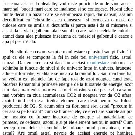
la steaua asta si la alealalte, vad niste puncte de unde vine aceast
mare șal, bucati mari care se intalnesc si se contopesc. Nu-mi aduc
minte decat un bazait care se estompeaza rapid, dar dansul, asa am
decodificat eu ”chestiile astea danseaza” si formeaza o masa de
culoare care se umfla si dezumfla si parca asta-i da si miscarea si
asta-i da si viata galbenul ala e sucul in care traiesc celelalte culori si
atunci daca alea pulseaza inseamna ca traiesc si galbenul e ceace e
apa pt pesti Viata.
Nu stiu daca ce-am vazut e manifestarea pt astral sau pt fizic .Tu
spui ca ele se comporta la fel in cele trei
universuri
fizic, astral,
cauzal. Dar eu cred ca si daca au aceiasi
manifestare
culoarea se
schimba in functie de nivel si de univers: Intra in univers, hraneste,
aduce informatie, vitalitate se incarca la randul lor. Sau mai bine hai
sa vedem ex: plantele fac de fapt rost de azot noaptea cand toata
biosfera Pamantului primeste energie de la fuioarele de energie, azot
care daca n-ar exista n-ar exista nici fotosinteza de peste zi, ca sa nu
mai vorbim ca ziua acumuleaza CO2 si noaptea vor da O2 afara,
azotul fiind cel de-al treilea element care desii neutru va folosii
producerii de O2. Si acum stim ca flori sunt si-n astral ”precum in
cer asa si pe Pamant” cum se hranesc ele, ce efect are soarele asupra
lor, noaptea cu fuioare incarcate de energie si materialism, ce
primesc, ce cedeaza, azotul e si pt ele element neutru in astral? Cum
percep monadele sistemului de fuioare omul pamantean, omul
astral? Are omul astral nevoie de aceiasi energie pt hranirea