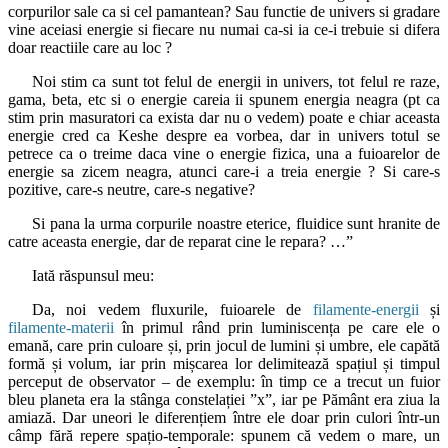
corpurilor sale ca si cel pamantean? Sau functie de univers si gradare
vine aceiasi energie si fiecare nu numai ca-si ia ce-i trebuie si difera
doar reactiile care au loc ?
Noi stim ca sunt tot felul de energii in univers, tot felul re raze,
gama, beta, etc si o energie careia ii spunem energia neagra (pt ca
stim prin masuratori ca exista dar nu o vedem) poate e chiar aceasta
energie cred ca Keshe despre ea vorbea, dar in univers totul se
petrece ca o treime daca vine o energie fizica, una a fuioarelor de
energie sa zicem neagra, atunci care-i a treia energie ? Si care-s
pozitive, care-s neutre, care-s negative?
Si pana la urma corpurile noastre eterice, fluidice sunt hranite de
catre aceasta energie, dar de reparat cine le repara? …”
Iată răspunsul meu:
Da, noi vedem fluxurile, fuioarele de
filamente-energii
și
filamente-materii
în primul rând prin luminiscența pe care ele o
emană, care prin culoare și, prin jocul de lumini și umbre, ele capătă
formă și volum, iar prin mișcarea lor delimitează spațiul și timpul
perceput de observator – de exemplu: în timp ce a trecut un fuior
bleu planeta era la stânga constelației ”x”, iar pe Pământ era ziua la
amiază. Dar uneori le diferențiem între ele doar prin culori într-un
câmp fără repere spațio-temporale: spunem că vedem o mare, un