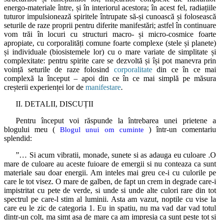
energo-materiale între, și în interiorul acestora; în acest fel, radiațiile
tuturor impulsionează spiritele întrupate să-și cunoască și folosească
seturile de raze proprii pentru diferite manifestări; astfel în continuare
vom trăi în locuri cu structuri macro- și micro-cosmice foarte
apropiate, cu corporalități comune foarte complexe (stele și planete)
și individuale (biosistemele lor) cu o mare variate de simplitate și
complexitate: pentru spirite care se dezvoltă și își pot manevra prin
voință seturile de raze folosind
corporalitate
din ce în ce mai
complexă la început – apoi din ce în ce mai simplă pe măsura
creșterii experienței lor de
manifestare
.
II. DETALII, DISCUȚII
Pentru început voi răspunde la întrebarea unei prietene a
blogului meu (
) într-un comentariu
Blogul unui om cuminte
splendid:
”… Si acum vibratii, monade, sunete si as adauga eu culoare .O
mare de culoare au aceste fuioare de emergii si nu conteaza ca sunt
materiale sau doar energii. Am inteles mai greu ce-i cu culorile pe
care le tot visez. O mare de galben, de fapt un crem in degrade care-i
impistritat cu pete de verde, si unde si unde alte culori rare din tot
spectrul pe care-l stim al luminii. Asta am vazut, noptile cu vise la
care eu le zic de categoria 1. Eu in spatiu, nu ma vad dar vad totul
dintr-un colt, ma simt asa de mare ca am impresia ca sunt peste tot si