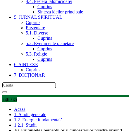
4.4. Peștera Ialomicioarei
Cuprins
Sinteza ideilor principale
5. JURNAL SPIRITUAL
Cuprins
Prezentare
5.1. Diverse
Cuprins
5.2. Evenimente planetare
Cuprins
5.3. Religie
Cuprins
6. SINTEZE
Cuprins
7. DICȚIONAR
Ești aici
Acasă
1. Studii generale
1.2. Energie fundamentală
1.2.1. Studii
10. Frumusețea percepțiilor și cunoașterilor noastre privind