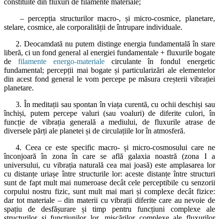
constituite din fluxuri de filamente materiale;
– percepția structurilor macro-, și micro-cosmice, planetare,
stelare, cosmice, ale corporalității de întrupare individuale.
2. Deocamdată nu putem distinge energia fundamentală în stare
liberă, ci un fond general al energiei fundamentale + fluxurile bogate
de
filamente energo-materiale
circulante în fondul energetic
fundamental; percepții mai bogate și particularizări ale elementelor
din acest fond general le vom percepe pe măsura creșterii vibrației
planetare.
3. În meditații sau spontan în viața curentă, cu ochii deschiși sau
închiși, putem percepe valuri (sau voaluri) de diferite culori, în
funcție de vibrația generală a mediului, de fluxurile atrase de
diversele părți ale planetei și de circulațiile lor în atmosferă.
4. Ceea ce este specific macro- și micro-cosmosului care ne
înconjoară în zona în care se află galaxia noastră (zona I a
universului, cu vibrația naturală cea mai joasă) este amplasarea lor
cu distanțe uriașe între structurile lor: aceste distanțe între structuri
sunt de fapt mult mai numeroase decât cele perceptibile cu senzorii
corpului nostru fizic, sunt mult mai mari și complexe decât fizice:
dar tot materiale – din materii cu vibrații diferite care au nevoie de
spațiu de desfășurare și timp pentru funcțiuni complexe ale
structurilor și funcțiunilor lor, mișcărilor complexe ale fluxurilor