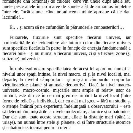
românește dna Simona!) de culoare, care vin unele după altele sau
unele peste altele într-o maree de sunete atât de armonios împletite
între ele, încât atunci când ne aducem aminte aproape că ne dau
lacrimile!…
Ei… și acum să ne cufundăm în pătrunderile cunoașterilor!…
Fuioarele, fluxurile sunt specifice fiecărui univers, iar
particularitățile de evidențiere ale tuturor celor din fiecare univers
sunt specifice fiecăruia în parte: în funcție de energia fundamentală a
fiecărei bule – și nu numai a fiecărui univers, ci și a fiecărei zone (și
subzone) universice.
În universul nostru specificitatea de acest fel apare nu numai la
nivelul unor spații întinse, la nivel macro, ci și la nivel local și, mai
departe, la nivelul câmpurilor – și mișcării câmpurilor corpurilor
viețuitoarelor: plante și animale deopotrivă. Dacă la nivel macro-
universic, macro-cosmic, mișcările sunt ample și relativ ușor de
urmărit, este din ce în ce mai greu de urmărit la nivel local (între
forme de relief) și individual, dar cu atât mai greu – fără un studiu și
o atenție întărită prin experiență îndelungată a observatorului – este
să determinăm mișcările la nivele moleculare, atomice și subatomice.
Dar ele sunt, toate aceste structuri, aflate la distanțe mari (până la
uriașe), nu numai între stele și planete, ci și între structurile atomice
și subatomice: tocmai pentru a oferi: