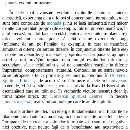
ușurarea evoluțiilor noastre.
În cele mai avansate evoluții: evoluțiile centrale, puterea
energetică, experiența de a o folosi și concentrarea întrupatului, toate
sunt bine controlate de
monadă
și nu se lasă influențată nici măcar
de alte corporalități proprii (de exemplu: într-un univers mănâncă, în
altul creează, în altul face cercetări pentru alte viețuitoare planetare);
orice evoluant central poate să aibă destine extrem de lungi
(milioane de ani pe Pământ, de exemplu) în care se manifestă
simultan și diferit (cu sarcini diferite, în conjuncturi diferite între ele)
în toate universurile: și materiale, și spirituale. Dar până să ajungem
astfel și noi, învățăm treptat, de-a lungul evoluțiilor primare și
secundare, să ne echilibrăm și să ne controlăm reacțiile în diferite
împrejurări, comportamente, atitudini. Centralii nu au astfel nevoie
să se întrupeze la fel ca primarii și secundarii, coborând în
Universul
Spiritual Primar
și de acolo să se întrupeze în cele trei
universuri
materiale, ci (și se știe acest lucru cu privire la Iisus Hristos și alții
asemănători care au trăit aici în vremurile vieților noastre) doar își
trimit razele direct, din
Universul Spiritual Central
– în fiecare
univers material
, realizând sarcinile pe care le au de înplinit.
În altă ordine de idei, nici energia fundamentală, nici fluxurile de
filamente circulante în atmosferă, nici structurile de orice fel – fie de
întrupare, fie de creație a spiritelor întrupate – nu sunt nici negative,
nici pozitive, nici neutre față de o beneficitate sau negativitate a