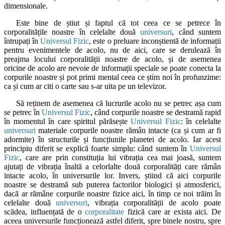
dimensionale.
Este bine de știut și faptul că tot ceea ce se petrece în
corporalitățile noastre în celelalte două
universuri
, când suntem
întrupați în
Universul Fizic
, este o preluare inconștientă de informații
pentru evenimentele de acolo, nu de aici, care se derulează în
preajma locului corporalității noastre de acolo, și de asemenea
oricine de acolo are nevoie de informații speciale se poate conecta la
corpurile noastre și pot primi mental ceea ce știm noi în profunzime:
ca și cum ar citi o carte sau s-ar uita pe un televizor.
Să reținem de asemenea că lucrurile acolo nu se petrec așa cum
se petrec în
Universul Fizic
, când corpurile noastre se destramă rapid
în momentul în care spiritul părăsește
Universul Fizic
: în celelalte
universuri
materiale corpurile noastre rămân intacte (ca și cum ar fi
adormite) în structurile și funcțiunile planetei de acolo. Iar acest
principiu diferit se explică foarte simplu: când suntem în
Universul
Fizic
, care are prin constituția lui vibrația cea mai joasă, suntem
ajutați de vibrația înaltă a celorlalte două corporalități care rămân
intacte acolo, în universurile lor. Invers, știind că aici corpurile
noastre se destramă sub puterea factorilor biologici și atmosferici,
dacă ar rămâne corpurile noastre fizice aici, în timp ce noi trăim în
celelalte două
universuri
, vibrația corporalității de acolo poate
scădea, influențată de o
corporalitate
fizică care ar exista aici. De
aceea universurile funcționează astfel diferit, spre binele nostru, spre