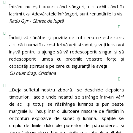
Înfrânt nu ești atunci când sângeri, nici ochii când în
lacrimi ți-s. Adevăratele înfrângeri, sunt renunțările la vis.
Radu Gyr - Cântec de luptă
Îndoiți-vă sănătos și pozitiv de tot ceea ce este scris
aici, căci numai în acest fel vă veți stradui, și veți lucra voi
înșivă pentru a ajunge să vă redescoperiți singuri și să
redescoperiți lumea cu propriile voastre forțe și
capacități spirituale pe care cu siguranță le aveți!
Cu mult drag, Cristiana
...Deja sufletul nostru zboară... se deschide clepsidra
timpurilor... acolo unde neantul se strânge într-un vârf
de ac... și totuși se răsfrânge luminos și pur peste
marginile lui însuși într-o uluitoare mișcare de ființări în
orizonturi explozive de sunet și lumină... spațiile se
umplu de liniile dulci ale puterilor de pătrundere... și
zboară ele însele cu tine pe aripile spiralate ale multului...