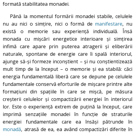
formată stabilitatea monadei.
Până la momentul formării monadei stabile, celulele
nu au nici o simţire, nici o formă de
manifestare
, nu
există o memorie sau experienţă individuală. Însă
monada cu mişcări energetice interioare şi simţirea
infimă care apare prin puterea atragerii şi eliberării
naturale, spontane de energie care îi spală interiorul,
ajunge să-şi formeze inconştient – şi nu conştientizează
mult timp de la început – o memorie şi ea stabilă: căci
energia fundamentală liberă care se depune pe celulele
fundamentale conservă eforturile de mişcare printre alte
formaţiuni din spaţiile în care se mişcă, pe măsura
creşterii celulelor şi compactizării energiei în interiorul
lor. Este o experienţă extrem de puţină la început, care
imprimă senzaţiile monadei în funcţie de straturile
energiei fundamentale care ea însăşi pătrunde în
monadă
, atrasă de ea, ea având compactizări diferite în