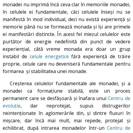
monadei nu imprimă încă ceva clar în memoriile monadei,
în celulele ei fundamentale, căci celulele înseși nu se
manifestă în mod individual, deci nu există experiență și
memorie până nu se formează monada și își are primele
ei manifestări distincte. În acest fel miezul celulelor este
purtător de energie nedefinită din punct de vedere
experienţial, câtă vreme monada era doar un grup
instabil de
celule energetice
fără experiență de trăire
proprie, celule care nu deveniseră fundamentale pentru
formarea și stabilitatea unei monade.
Creşterea celulelor fundamentale ale monadei, şi a
monadei ca formaţiune stabilă, este un proces
permanent care se desfăşoară şi înafara unui
Centru de
evoluţie
, dar neprotejat, supus distrugerilor
neintenționate în aglomerările din, și dintre fluxuri în
mișcare, dar încă mai mult, mai repede, protejat şi
echilibrat, după intrarea monadelor într-un
Centru de