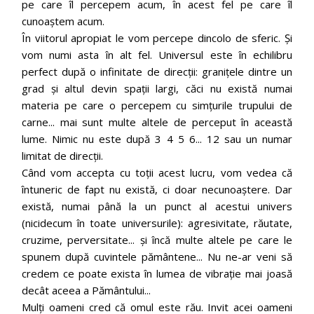
pe care îl percepem acum, în acest fel pe care îl
cunoaștem acum.
În viitorul apropiat le vom percepe dincolo de sferic. Și
vom numi asta în alt fel. Universul este în echilibru
perfect după o infinitate de direcții: granițele dintre un
grad și altul devin spații largi, căci nu există numai
materia pe care o percepem cu simțurile trupului de
carne... mai sunt multe altele de perceput în această
lume. Nimic nu este după 3 4 5 6... 12 sau un numar
limitat de direcții.
Când vom accepta cu toții acest lucru, vom vedea că
întuneric de fapt nu există, ci doar necunoaștere. Dar
există, numai până la un punct al acestui univers
(nicidecum în toate universurile): agresivitate, răutate,
cruzime, perversitate... și încă multe altele pe care le
spunem după cuvintele pământene... Nu ne-ar veni să
credem ce poate exista în lumea de vibrație mai joasă
decât aceea a Pământului...
Mulți oameni cred că omul este rău. Invit acei oameni