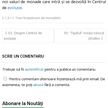
noi valuri de monade care intră și se dezvoltă în Centrul
de
evoluție
.
1.3.1.1. Trăiri începătoare ale monadelor
Navigare
03. Despre Centrul de
05. ”Țipătul” noului născut
în
(studiu)
evoluţie
articole
SCRIE UN COMENTARIU
Trebuie să fii
autentificat
pentru a publica un comentariu.
Pentru comentarii ulterioare înștiințează-mă prin email. De
asemenea, te poți
abona
fără a comenta.
Abonare la Noutăți