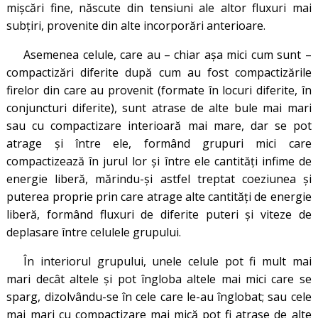
mişcări fine, născute din tensiuni ale altor fluxuri mai
subţiri, provenite din alte incorporări anterioare.
Asemenea celule, care au – chiar aşa mici cum sunt –
compactizări diferite după cum au fost compactizările
firelor din care au provenit (formate în locuri diferite, în
conjuncturi diferite), sunt atrase de alte bule mai mari
sau cu compactizare interioară mai mare, dar se pot
atrage şi între ele, formând grupuri mici care
compactizează în jurul lor şi între ele cantităţi infime de
energie liberă, mărindu-şi astfel treptat coeziunea şi
puterea proprie prin care atrage alte cantităţi de energie
liberă, formând fluxuri de diferite puteri şi viteze de
deplasare între celulele grupului.
În interiorul grupului, unele celule pot fi mult mai
mari decât altele şi pot îngloba altele mai mici care se
sparg, dizolvându-se în cele care le-au înglobat; sau cele
mai mari cu compactizare mai mică pot fi atrase de alte