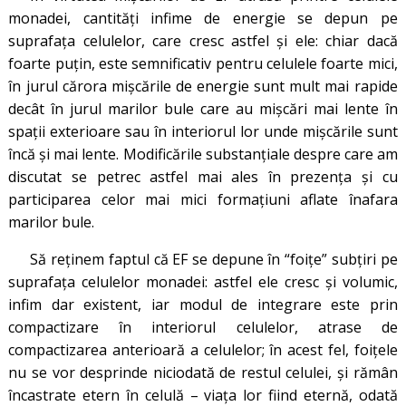
monadei, cantităţi infime de energie se depun pe
suprafaţa celulelor, care cresc astfel şi ele: chiar dacă
foarte puţin, este semnificativ pentru celulele foarte mici,
în jurul cărora mişcările de energie sunt mult mai rapide
decât în jurul marilor bule care au mişcări mai lente în
spaţii exterioare sau în interiorul lor unde mişcările sunt
încă şi mai lente. Modificările substanţiale despre care am
discutat se petrec astfel mai ales în prezenţa şi cu
participarea celor mai mici formaţiuni aflate înafara
marilor bule.
Să reţinem faptul că EF se depune în “foiţe” subţiri pe
suprafaţa celulelor monadei: astfel ele cresc şi volumic,
infim dar existent, iar modul de integrare este prin
compactizare în interiorul celulelor, atrase de
compactizarea anterioară a celulelor; în acest fel, foițele
nu se vor desprinde niciodată de restul celulei, și rămân
încastrate etern în celulă – viața lor fiind eternă, odată