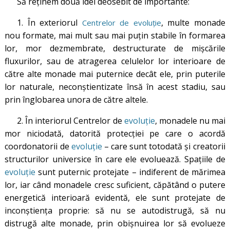
Să reținem două idei deosebit de importante:
1. În exteriorul
, multe monade
Centrelor de evoluție
nou formate, mai mult sau mai puțin stabile în formarea
lor, mor dezmembrate, destructurate de mișcările
fluxurilor, sau de atragerea celulelor lor interioare de
către alte monade mai puternice decât ele, prin puterile
lor naturale, neconștientizate însă în acest stadiu, sau
prin înglobarea unora de către altele.
2. În interiorul Centrelor de
evoluție
, monadele nu mai
mor niciodată, datorită protecției pe care o acordă
coordonatorii de
evoluție
– care sunt totodată și creatorii
structurilor universice în care ele evoluează. Spațiile de
evoluție
sunt puternic protejate – indiferent de mărimea
lor, iar când monadele cresc suficient, căpătând o putere
energetică interioară evidentă, ele sunt protejate de
inconștiența proprie: să nu se autodistrugă, să nu
distrugă alte monade, prin obișnuirea lor să evolueze