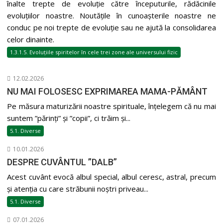
înalte trepte de evoluție către începuturile, rădăcinile
evoluțiilor noastre. Noutățile în cunoașterile noastre ne
conduc pe noi trepte de evoluție sau ne ajută la consolidarea
celor dinainte.
1.3.1.5. Evoluțiile spiritelor în cele trei zone ale universului fizic
12.02.2026
NU MAI FOLOSESC EXPRIMAREA MAMA-PĂMÂNT
Pe măsura maturizării noastre spirituale, înțelegem că nu mai
suntem ”părinți” și ”copii”, ci trăim și...
5.1. Diverse
10.01.2026
DESPRE CUVÂNTUL ”DALB”
Acest cuvânt evocă albul special, albul ceresc, astral, precum
și atenția cu care străbunii noștri priveau...
5.1. Diverse
07.01.2026