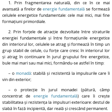
1. Prin fragmentarea naturală, din ce în ce mai
avansată a firelor de
energie fundamentală
se formează
celulele energetice fundamentale: cele mai mici, mai fine
formaţiuni primordiale.
2. Prin forţele de atracţie dezvoltate între straturile
energiei fundamentale şi între formaţiunile energetice
din interiorul lor, celulele se atrag şi formează în timp un
grup stabil de celule, cu forţe care cresc în interiorul lor
şi atrag în continuare în jurul grupului fire energetice,
bule mai mari sau mai mici, formându-se astfel în timp:
– o
monadă
: stabilă şi rezistentă la impulsurile care îi
vin din exterior;
– o protecţie în jurul monadei (pătură, câmp
concentrat de
energie fundamentală
) care îi creşte
stabilitatea şi rezistenţa la impulsuri exterioare: destul de
slabă în fază incipientă, dar reală și crescând permanent.