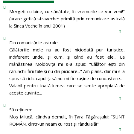
Mergeţi cu bine, cu sănătate, în vremurile ce vor veni!"
(urare getică straveche: primită prin comunicare astrală
la Şinca Veche în anul 2001)
Din comunicările astrale:
Călătoriile mele nu au fost niciodată pur turistice,
indiferent unde, și cum, și când au fost ele... La
mânăstirea Moldoviţa mi s-a spus: "Călător eşti din
rărunchii firii tale şi nu din picioare..." Am plâns, dar mi s-a
spus să ridic capul şi să nu-mi fie ruşine de cunoaştere...
Valabil pentru toată lumea care se simte apropiată de
aceste cuvinte...
Să reținem:
Moș Milucă, cândva demult, în Ţara Făgăraşului: "SUNT
ROMÂN, dintr-un neam cu rost şi rânduială!"