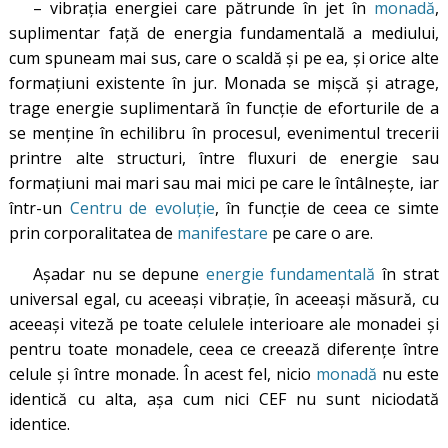
– vibraţia energiei care pătrunde în jet în
monadă
,
suplimentar faţă de energia fundamentală a mediului,
cum spuneam mai sus, care o scaldă şi pe ea, şi orice alte
formaţiuni existente în jur. Monada se mişcă şi atrage,
trage energie suplimentară în funcţie de eforturile de a
se menţine în echilibru în procesul, evenimentul trecerii
printre alte structuri, între fluxuri de energie sau
formaţiuni mai mari sau mai mici pe care le întâlneşte, iar
într-un
Centru de evoluţie
, în funcţie de ceea ce simte
prin corporalitatea de
manifestare
pe care o are.
Aşadar nu se depune
energie fundamentală
în strat
universal egal, cu aceeaşi vibraţie, în aceeaşi măsură, cu
aceeaşi viteză pe toate celulele interioare ale monadei și
pentru toate monadele, ceea ce creează diferențe între
celule și între monade. În acest fel, nicio
monadă
nu este
identică cu alta, așa cum nici CEF nu sunt niciodată
identice.