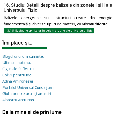
16. Studiu: Detalii despre balizele din zonele I și II ale
Universului Fizic
Balizele energetice sunt structuri create din energie
fundamentală și diverse tipuri de materii, cu vibrații diferite...
1.3.1.5. Evoluțiile spiritelor în cele trei zone ale universului fizic
Îmi place și…
Blogul unui om cuminte...
Ultimul anotimp...
Oglinzile Sufletului
Colivii pentru idei
Adina Amironesei
Portalul Universul Cunoașterii
Giulia printre arte și amintiri
Albastru Arcturian
De la mine și de prin lume