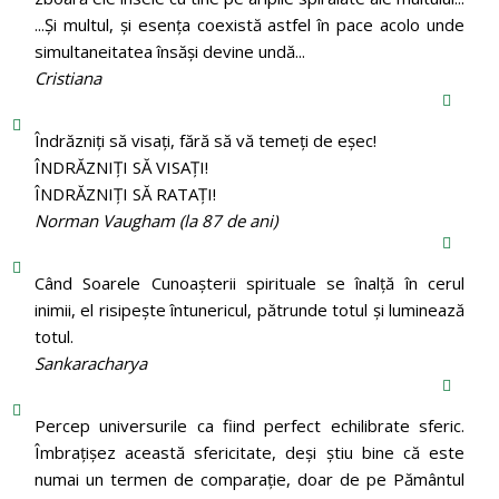
...Și multul, și esența coexistă astfel în pace acolo unde
simultaneitatea însăși devine undă...
Cristiana
Îndrăzniţi să visaţi, fără să vă temeţi de eşec!
ÎNDRĂZNIȚI SĂ VISAȚI!
ÎNDRĂZNIȚI SĂ RATAȚI!
Norman Vaugham (la 87 de ani)
Când Soarele Cunoaşterii spirituale se înalţă în cerul
inimii, el risipeşte întunericul, pătrunde totul şi luminează
totul.
Sankaracharya
Percep universurile ca fiind perfect echilibrate sferic.
Îmbrațișez această sfericitate, deși știu bine că este
numai un termen de comparație, doar de pe Pământul