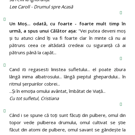
Lee Caroll - Drumul spre Acasă
Un Moş... odată, cu foarte - foarte mult timp în
urmă, a spus unui Călător aşa:
"Vei putea deveni moş
şi tu atunci când îţi va fi foarte clar în minte că nu ai
pătruns ceea ce altădată credeai cu siguranţă că ai
pătruns până la capăt...
Cand iti regasesti linistea sufletului... el poate zbura
lângă inima albatrosului... lângă pieptul ghepardului... în
ritmul şerpuirilor cobrei...
...Şi în emoţia omului avântat, îmbătat de Viaţă...
Cu tot sufletul, Cristiana
Când i se spune că toți sunt făcuți din pulbere, omul din
topor vede pulberea drumului, omul cultivat se știe
făcut din atomi de pulbere, omul savant se gândește la