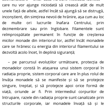
care nu vor ajunge niciodată să crească atât de mult
unele față de altele, astfel încât să ajungă să se distrugă,
inconștient, din simțirea nevoii de hrănire, așa cum au loc
de multe ori lucrurile înafara Centrului, prin
dezmembrare sau prin înglobare. Filamentele sunt
reîmprospătate permanent în funcție de creșterea
micilor monade din interiorul lor, astfel încât monadele
care se hrănesc cu energia din interiorul filamentului se
dezvoltă acolo încet, în deplină siguranță;
– pe parcursul evoluțiilor următoare, protecția de
monadelor constă în atașarea unui sistem corporal în
radiația proprie, sistem corporal care are în plus rolul de
învăța monadele să se manifeste și să se protejeze
singure, treptat, și să protejeze apoi orice formă de
viață, oriunde ar fi. Prin intermediul corpurilor de
întrupare, razele din radiația proprie sunt canalizate prin
structurile corporale, iar monadele învață să și le