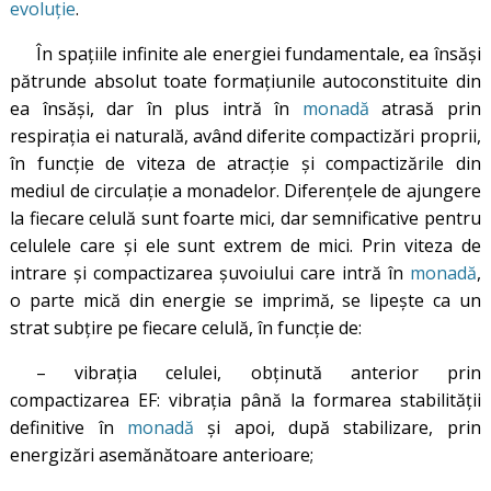
evoluţie
.
În spațiile infinite ale energiei fundamentale, ea însăși
pătrunde absolut toate formațiunile autoconstituite din
ea însăși, dar în plus intră în
monadă
atrasă prin
respirația ei naturală, având diferite compactizări proprii,
în funcție de viteza de atracție și compactizările din
mediul de circulație a monadelor. Diferențele de ajungere
la fiecare celulă sunt foarte mici, dar semnificative pentru
celulele care şi ele sunt extrem de mici. Prin viteza de
intrare şi compactizarea şuvoiului care intră în
monadă
,
o parte mică din energie se imprimă, se lipeşte ca un
strat subţire pe fiecare celulă, în funcţie de:
– vibraţia celulei, obţinută anterior prin
compactizarea EF: vibrația până la formarea stabilităţii
definitive în
monadă
şi apoi, după stabilizare, prin
energizări asemănătoare anterioare;