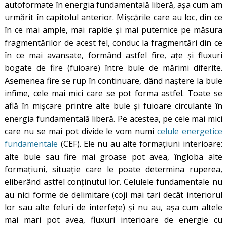
autoformate în energia fundamentală liberă, aşa cum am
urmărit în capitolul anterior. Mişcările care au loc, din ce
în ce mai ample, mai rapide şi mai puternice pe măsura
fragmentărilor de acest fel, conduc la fragmentări din ce
în ce mai avansate, formând astfel fire, aţe şi fluxuri
bogate de fire (fuioare) între bule de mărimi diferite.
Asemenea fire se rup în continuare, dând naştere la bule
infime, cele mai mici care se pot forma astfel. Toate se
află în mişcare printre alte bule şi fuioare circulante în
energia fundamentală liberă. Pe acestea, pe cele mai mici
care nu se mai pot divide le vom numi
celule energetice
fundamentale
(CEF). Ele nu au alte formaţiuni interioare:
alte bule sau fire mai groase pot avea, îngloba alte
formaţiuni, situaţie care le poate determina ruperea,
eliberând astfel conţinutul lor. Celulele fundamentale nu
au nici forme de delimitare (coji mai tari decât interiorul
lor sau alte feluri de interfeţe) şi nu au, aşa cum altele
mai mari pot avea, fluxuri interioare de energie cu