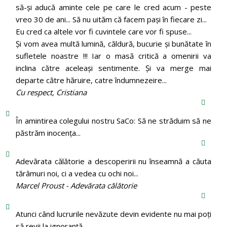
să-și aducă aminte cele pe care le cred acum - peste
vreo 30 de ani... Să nu uităm că facem pași în fiecare zi...
Eu cred ca altele vor fi cuvintele care vor fi spuse...
Și vom avea multă lumină, căldură, bucurie și bunătate în
sufletele noastre !!! Iar o masă critică a omenirii va
inclina către aceleași sentimente. Și va merge mai
departe către hăruire, catre îndumnezeire...
Cu respect, Cristiana
În amintirea colegului nostru SaCo: Să ne străduim să ne
păstrăm inocenţa...
Adevărata călătorie a descoperirii nu înseamnă a căuta
tărâmuri noi, ci a vedea cu ochi noi...
Marcel Proust - Adevărata călătorie
Atunci când lucrurile nevăzute devin evidente nu mai poți
să revii la ignoranță.