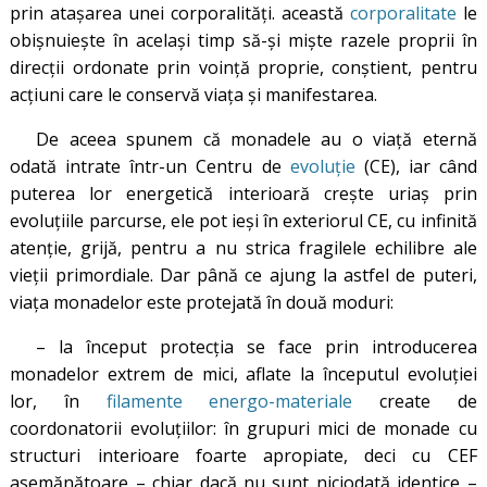
prin atașarea unei corporalități. această
corporalitate
le
obișnuiește în același timp să-și miște razele proprii în
direcții ordonate prin voință proprie, conștient, pentru
acțiuni care le conservă viața și manifestarea.
De aceea spunem că monadele au o viață eternă
odată intrate într-un Centru de
evoluție
(CE), iar când
puterea lor energetică interioară crește uriaș prin
evoluțiile parcurse, ele pot ieși în exteriorul CE, cu infinită
atenție, grijă, pentru a nu strica fragilele echilibre ale
vieții primordiale. Dar până ce ajung la astfel de puteri,
viața monadelor este protejată în două moduri:
– la început protecția se face prin introducerea
monadelor extrem de mici, aflate la începutul evoluției
lor, în
filamente energo-materiale
create de
coordonatorii evoluțiilor: în grupuri mici de monade cu
structuri interioare foarte apropiate, deci cu CEF
asemănătoare – chiar dacă nu sunt niciodată identice –