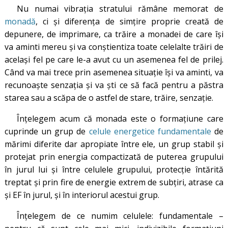
Nu numai vibraţia stratului rămâne memorat de
monadă
, ci şi diferenţa de simţire proprie creată de
depunere, de imprimare, ca trăire a monadei de care îşi
va aminti mereu şi va conştientiza toate celelalte trăiri de
acelaşi fel pe care le-a avut cu un asemenea fel de prilej.
Când va mai trece prin asemenea situaţie îşi va aminti, va
recunoaşte senzaţia şi va şti ce să facă pentru a păstra
starea sau a scăpa de o astfel de stare, trăire, senzaţie.
Înţelegem acum că monada este o formaţiune care
cuprinde un grup de
celule energetice fundamentale
de
mărimi diferite dar apropiate între ele, un grup stabil şi
protejat prin energia compactizată de puterea grupului
în jurul lui şi între celulele grupului, protecţie întărită
treptat și prin fire de energie extrem de subțiri, atrase ca
și EF în jurul, şi în interiorul acestui grup.
Înţelegem de ce numim celulele: fundamentale –