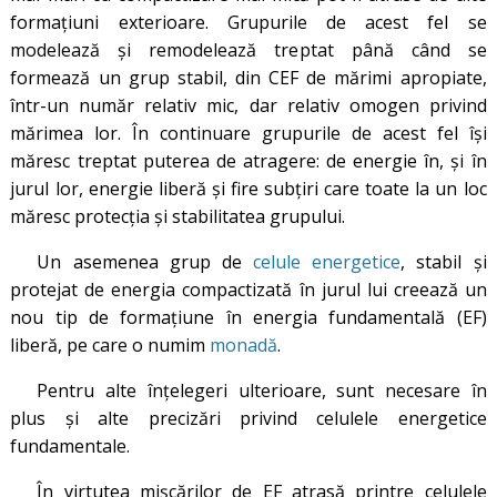
formaţiuni exterioare. Grupurile de acest fel se
modelează şi remodelează treptat până când se
formează un grup stabil, din CEF de mărimi apropiate,
într-un număr relativ mic, dar relativ omogen privind
mărimea lor. În continuare grupurile de acest fel îşi
măresc treptat puterea de atragere: de energie în, şi în
jurul lor, energie liberă şi fire subţiri care toate la un loc
măresc protecţia şi stabilitatea grupului.
Un asemenea grup de
celule energetice
, stabil şi
protejat de energia compactizată în jurul lui creează un
nou tip de formaţiune în energia fundamentală (EF)
liberă, pe care o numim
monadă
.
Pentru alte înţelegeri ulterioare, sunt necesare în
plus şi alte precizări privind celulele energetice
fundamentale.
În virtutea mişcărilor de EF atrasă printre celulele