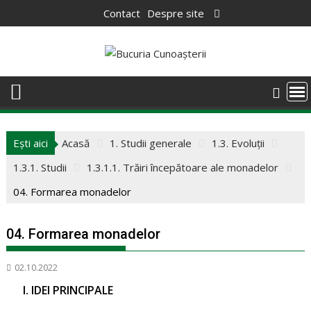
Skip
Contact
Despre site
to
content
Ești aici
Acasă
1. Studii generale
1.3. Evoluții
1.3.1. Studii
1.3.1.1. Trăiri începătoare ale monadelor
04. Formarea monadelor
04. Formarea monadelor
02.10.2022
I. IDEI PRINCIPALE