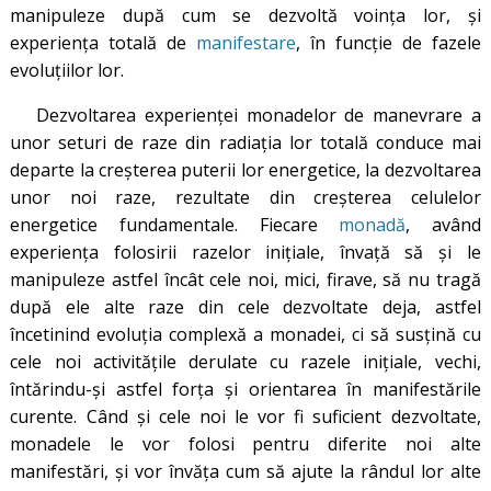
manipuleze după cum se dezvoltă voința lor, și
experiența totală de
manifestare
, în funcție de fazele
evoluțiilor lor.
Dezvoltarea experienței monadelor de manevrare a
unor seturi de raze din radiația lor totală conduce mai
departe la creșterea puterii lor energetice, la dezvoltarea
unor noi raze, rezultate din creșterea celulelor
energetice fundamentale. Fiecare
monadă
, având
experiența folosirii razelor inițiale, învață să și le
manipuleze astfel încât cele noi, mici, firave, să nu tragă
după ele alte raze din cele dezvoltate deja, astfel
încetinind evoluția complexă a monadei, ci să susțină cu
cele noi activitățile derulate cu razele inițiale, vechi,
întărindu-și astfel forța și orientarea în manifestările
curente. Când și cele noi le vor fi suficient dezvoltate,
monadele le vor folosi pentru diferite noi alte
manifestări, și vor învăța cum să ajute la rândul lor alte