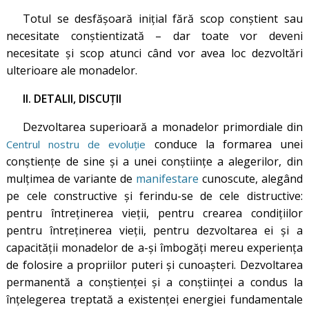
Totul se desfăşoară iniţial fără scop conştient sau
necesitate conştientizată – dar toate vor deveni
necesitate şi scop atunci când vor avea loc dezvoltări
ulterioare ale monadelor.
II. DETALII, DISCUŢII
Dezvoltarea superioară a monadelor primordiale din
conduce la formarea unei
Centrul nostru de evoluţie
conştienţe de sine şi a unei conştiinţe a alegerilor, din
mulţimea de variante de
manifestare
cunoscute, alegând
pe cele constructive și ferindu-se de cele distructive:
pentru întreţinerea vieţii, pentru crearea condiţiilor
pentru întreţinerea vieţii, pentru dezvoltarea ei și a
capacităţii monadelor de a-şi îmbogăţi mereu experienţa
de folosire a propriilor puteri şi cunoaşteri. Dezvoltarea
permanentă a conştienţei şi a conştiinţei a condus la
înţelegerea treptată a existenţei energiei fundamentale