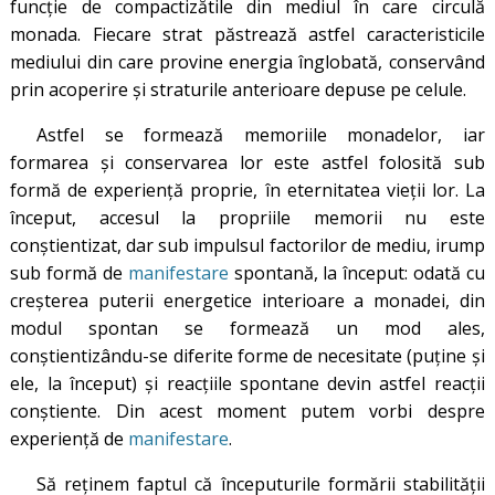
funcţie de compactizătile din mediul în care circulă
monada. Fiecare strat păstrează astfel caracteristicile
mediului din care provine energia înglobată, conservând
prin acoperire şi straturile anterioare depuse pe celule.
Astfel se formează memoriile monadelor, iar
formarea și conservarea lor este astfel folosită sub
formă de experienţă proprie, în eternitatea vieții lor. La
început, accesul la propriile memorii nu este
conștientizat, dar sub impulsul factorilor de mediu, irump
sub formă de
manifestare
spontană, la început: odată cu
creșterea puterii energetice interioare a monadei, din
modul spontan se formează un mod ales,
conștientizându-se diferite forme de necesitate (puține și
ele, la început) și reacțiile spontane devin astfel reacții
conștiente. Din acest moment putem vorbi despre
experiență de
manifestare
.
Să reţinem faptul că începuturile formării stabilităţii