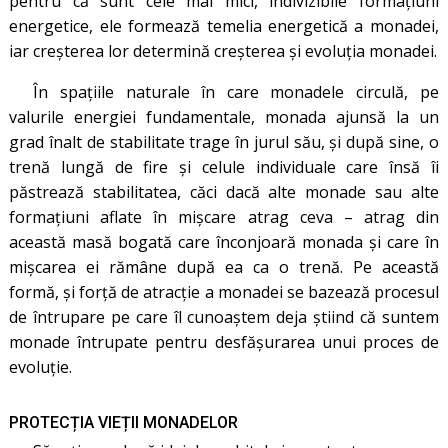
pentru că sunt cele mai mici, indivizibile formaţiuni
energetice, ele formează temelia energetică a monadei,
iar creşterea lor determină creşterea şi evoluţia monadei.
În spaţiile naturale în care monadele circulă, pe
valurile energiei fundamentale, monada ajunsă la un
grad înalt de stabilitate trage în jurul său, şi după sine, o
trenă lungă de fire şi celule individuale care însă îi
păstrează stabilitatea, căci dacă alte monade sau alte
formaţiuni aflate în mişcare atrag ceva – atrag din
această masă bogată care înconjoară monada şi care în
mişcarea ei rămâne după ea ca o trenă. Pe această
formă, și forţă de atracţie a monadei se bazează procesul
de întrupare pe care îl cunoaştem deja ştiind că suntem
monade întrupate pentru desfăşurarea unui proces de
evoluţie.
PROTECȚIA VIEȚII MONADELOR