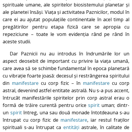
spirituale umane, ale spiritelor biosistemului planetar și
ale planetei însăși. Viața și activitatea Paznicilor, modul în
care ei au ajutat populațiile continentale în acel timp al
pregătirilor pentru etapa fizică care se apropia cu
repeziciune – toate le vom evidenția rând pe rând în
aceste studii.
Dar Paznicii nu au introdus în îndrumările lor un
aspect deosebit de important cu privire la viața umană,
care avea să se schimbe fundamental în epoca planetară
cu vibrație foarte joasă: decesul și restrângerea spiritului
din
manifestare
cu corp fizic – în
manifestare
cu corp
astral, devenind astfel entitate astrală. Nu s-a pus accent,
întrucât manifestările spiritelor prin corp astral erau o
formă de trăire curentă pentru orice
spirit
uman; dintr-
un
spirit
întreg, una sau două monade întotdeauna s-au
întrupat cu corp fizic de
manifestare
, iar restul fraților
spirituali s-au întrupat ca
entități
astrale, în calitate de