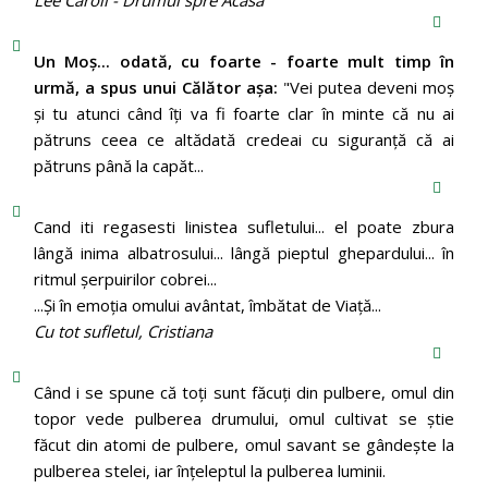
Un Moş... odată, cu foarte - foarte mult timp în
urmă, a spus unui Călător aşa:
"Vei putea deveni moş
şi tu atunci când îţi va fi foarte clar în minte că nu ai
pătruns ceea ce altădată credeai cu siguranţă că ai
pătruns până la capăt...
Cand iti regasesti linistea sufletului... el poate zbura
lângă inima albatrosului... lângă pieptul ghepardului... în
ritmul şerpuirilor cobrei...
...Şi în emoţia omului avântat, îmbătat de Viaţă...
Cu tot sufletul, Cristiana
Când i se spune că toți sunt făcuți din pulbere, omul din
topor vede pulberea drumului, omul cultivat se știe
făcut din atomi de pulbere, omul savant se gândește la
pulberea stelei, iar înțeleptul la pulberea luminii.