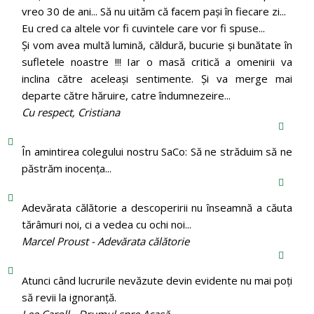
vreo 30 de ani... Să nu uităm că facem pași în fiecare zi...
Eu cred ca altele vor fi cuvintele care vor fi spuse...
Și vom avea multă lumină, căldură, bucurie și bunătate în
sufletele noastre !!! Iar o masă critică a omenirii va
inclina către aceleași sentimente. Și va merge mai
departe către hăruire, catre îndumnezeire...
Cu respect, Cristiana
În amintirea colegului nostru SaCo: Să ne străduim să ne
păstrăm inocenţa...
Adevărata călătorie a descoperirii nu înseamnă a căuta
tărâmuri noi, ci a vedea cu ochi noi...
Marcel Proust - Adevărata călătorie
Atunci când lucrurile nevăzute devin evidente nu mai poți
să revii la ignoranță.
Lee Caroll - Drumul spre Acasă