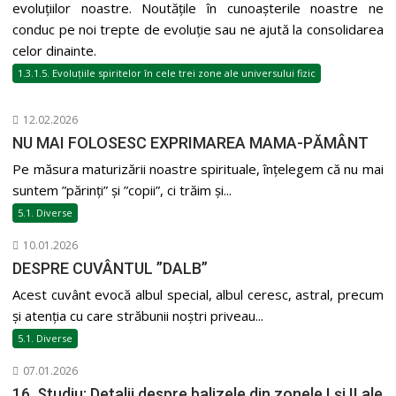
evoluțiilor noastre. Noutățile în cunoașterile noastre ne
conduc pe noi trepte de evoluție sau ne ajută la consolidarea
celor dinainte.
1.3.1.5. Evoluțiile spiritelor în cele trei zone ale universului fizic
12.02.2026
NU MAI FOLOSESC EXPRIMAREA MAMA-PĂMÂNT
Pe măsura maturizării noastre spirituale, înțelegem că nu mai
suntem ”părinți” și ”copii”, ci trăim și...
5.1. Diverse
10.01.2026
DESPRE CUVÂNTUL ”DALB”
Acest cuvânt evocă albul special, albul ceresc, astral, precum
și atenția cu care străbunii noștri priveau...
5.1. Diverse
07.01.2026
16. Studiu: Detalii despre balizele din zonele I și II ale