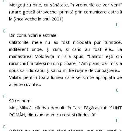
Mergeţi cu bine, cu sănătate, în vremurile ce vor veni!"
(urare getică straveche: primită prin comunicare astrală
la Şinca Veche în anul 2001)
Din comunicările astrale:
Călătoriile mele nu au fost niciodată pur turistice,
indiferent unde, și cum, și când au fost ele... La
mânăstirea Moldoviţa mi s-a spus: "Călător eşti din
rărunchii firii tale şi nu din picioare..." Am plâns, dar mi s-a
spus să ridic capul şi să nu-mi fie ruşine de cunoaştere...
Valabil pentru toată lumea care se simte apropiată de
aceste cuvinte...
Să reținem:
Moș Milucă, cândva demult, în Ţara Făgăraşului: "SUNT
ROMÂN, dintr-un neam cu rost şi rânduială!"
Înfrânt nu ești atunci când sângeri, nici ochii când în