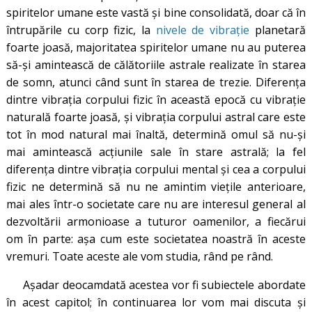
spiritelor umane este vastă și bine consolidată, doar că în
întrupările cu corp fizic, la
nivele de vibrație
planetară
foarte joasă, majoritatea spiritelor umane nu au puterea
să-și amintească de călătoriile astrale realizate în starea
de somn, atunci când sunt în starea de trezie. Diferența
dintre vibrația corpului fizic în această epocă cu vibrație
naturală foarte joasă, și vibrația corpului astral care este
tot în mod natural mai înaltă, determină omul să nu-și
mai amintească acțiunile sale în stare astrală; la fel
diferența dintre vibrația corpului mental și cea a corpului
fizic ne determină să nu ne amintim viețile anterioare,
mai ales într-o societate care nu are interesul general al
dezvoltării armonioase a tuturor oamenilor, a fiecărui
om în parte: așa cum este societatea noastră în aceste
vremuri. Toate aceste ale vom studia, rând pe rând.
Așadar deocamdată acestea vor fi subiectele abordate
în acest capitol; în continuarea lor vom mai discuta și