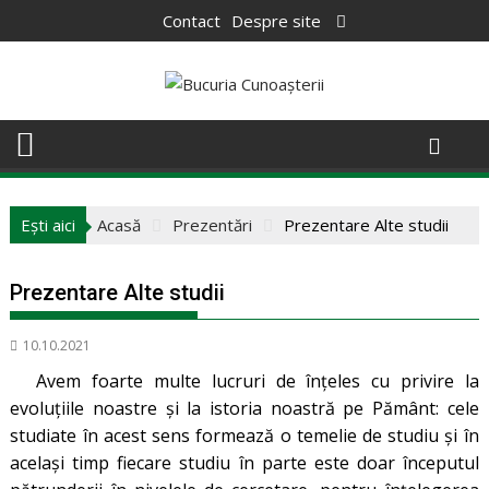
Skip
Contact
Despre site
to
content
Ești aici
Acasă
Prezentări
Prezentare Alte studii
Prezentare Alte studii
10.10.2021
Avem foarte multe lucruri de înțeles cu privire la
evoluțiile noastre și la istoria noastră pe Pământ: cele
studiate în acest sens formează o temelie de studiu și în
același timp fiecare studiu în parte este doar începutul