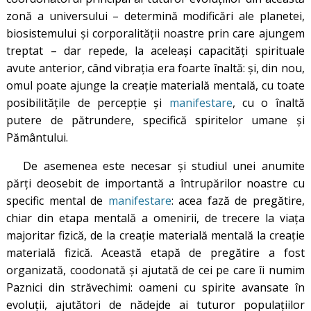
zonă a universului – determină modificări ale planetei,
biosistemului și corporalității noastre prin care ajungem
treptat – dar repede, la aceleași capacități spirituale
avute anterior, când vibrația era foarte înaltă: și, din nou,
omul poate ajunge la creație materială mentală, cu toate
posibilitățile de percepție și
manifestare
, cu o înaltă
putere de pătrundere, specifică spiritelor umane și
Pământului.
De asemenea este necesar și studiul unei anumite
părți deosebit de importantă a întrupărilor noastre cu
specific mental de
manifestare
: acea fază de pregătire,
chiar din etapa mentală a omenirii, de trecere la viața
majoritar fizică, de la creație materială mentală la creație
materială fizică. Această etapă de pregătire a fost
organizată, coodonată și ajutată de cei pe care îi numim
Paznici din străvechimi: oameni cu spirite avansate în
evoluții, ajutători de nădejde ai tuturor populațiilor