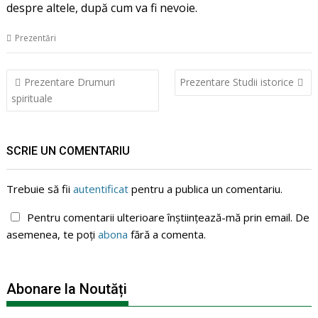
despre altele, după cum va fi nevoie.
Prezentări
Navigare
Prezentare Drumuri
Prezentare Studii istorice
în
spirituale
articole
SCRIE UN COMENTARIU
Trebuie să fii
autentificat
pentru a publica un comentariu.
Pentru comentarii ulterioare înștiințează-mă prin email. De
asemenea, te poți
abona
fără a comenta.
Abonare la Noutăți