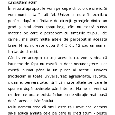
cunoaștem acum.
În viitorul apropiat le vom percepe dincolo de sferic. Și
vom numi asta în alt fel. Universul este în echilibru
perfect după o infinitate de direcții: granițele dintre un
grad și altul devin spații largi, căci nu există numai
materia pe care o percepem cu simțurile trupului de
carne... mai sunt multe altele de perceput în această
lume. Nimic nu este după 3 4 5 6... 12 sau un numar
limitat de direcții.
Când vom accepta cu toții acest lucru, vom vedea că
întuneric de fapt nu există, ci doar necunoaștere. Dar
există, numai până la un punct al acestui univers
(nicidecum în toate universurile): agresivitate, răutate,
cruzime, perversitate... și încă multe altele pe care le
spunem după cuvintele pământene... Nu ne-ar veni să
credem ce poate exista în lumea de vibrație mai joasă
decât aceea a Pământului...
Mulți oameni cred că omul este rău. Invit acei oameni
să-și aducă aminte cele pe care le cred acum - peste