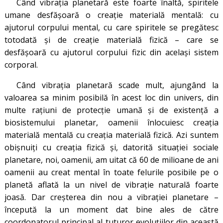
Când vibrația planetară este foarte înaltă, spiritele
umane desfășoară o creație materială mentală: cu
ajutorul corpului mental, cu care spiritele se pregătesc
totodată și de creație materială fizică – care se
desfășoară cu ajutorul corpului fizic din același sistem
corporal.
Când vibrația planetară scade mult, ajungând la
valoarea sa minim posibilă în acest loc din univers, din
multe rațiuni de protecție umană și de existență a
biosistemului planetar, oamenii înlocuiesc creația
materială mentală cu creația materială fizică. Azi suntem
obișnuiți cu creația fizică și, datorită situației sociale
planetare, noi, oamenii, am uitat că 60 de milioane de ani
oamenii au creat mental în toate felurile posibile pe o
planetă aflată la un nivel de vibrație naturală foarte
joasă. Dar creșterea din nou a vibrației planetare –
începută la un moment dat bine ales de către
coordonatorul principal al tuturor evoluțiilor din această