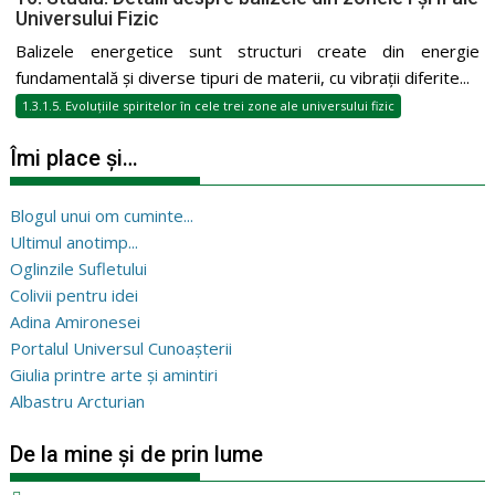
Universului Fizic
Balizele energetice sunt structuri create din energie
fundamentală și diverse tipuri de materii, cu vibrații diferite...
1.3.1.5. Evoluțiile spiritelor în cele trei zone ale universului fizic
Îmi place și…
Blogul unui om cuminte...
Ultimul anotimp...
Oglinzile Sufletului
Colivii pentru idei
Adina Amironesei
Portalul Universul Cunoașterii
Giulia printre arte și amintiri
Albastru Arcturian
De la mine și de prin lume