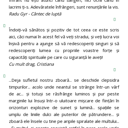
lacrimi ți-s. Adevăratele înfrângeri, sunt renunțările la vis.
Radu Gyr - Cântec de luptă
Îndoiți-vă sănătos și pozitiv de tot ceea ce este scris
aici, căci numai în acest fel vă veți stradui, și veți lucra voi
înșivă pentru a ajunge să vă redescoperiți singuri și să
redescoperiți lumea cu propriile voastre forțe și
capacități spirituale pe care cu siguranță le aveți!
Cu mult drag, Cristiana
...Deja sufletul nostru zboară... se deschide clepsidra
timpurilor... acolo unde neantul se strânge într-un vârf
de ac... și totuși se răsfrânge luminos și pur peste
marginile lui însuși într-o uluitoare mișcare de ființări în
orizonturi explozive de sunet și lumină... spațiile se
umplu de liniile dulci ale puterilor de pătrundere... și
zboară ele însele cu tine pe aripile spiralate ale multului...
...Și multul, și esența coexistă astfel în pace acolo unde