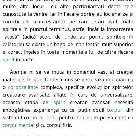
multe alte locuri, cu alte particularități decât cele
cunoscute la venire; iar în fiecare oprire au loc analize și
corecții ale manifestărilor pe care le-au avut toate
spiritele în punctul terminus, astfel încât la întoarcerea
”acasă” (adică acolo de unde au pornit spiritele în
călătorie) să existe un bagaj de manifestări mult superior
și corect înțeles în toate momentele lui, de către fiecare
spirit
în parte.
Atenția ni se va muta în domeniul vast al creației
materiale. În punctul terminus se derulează întrupări cu
o
corporalitate
complexă, specifice evoluțiilor spiritelor
creatoare avansate, aflate în curs de universalizare:
această etapă de
spirit
creator avansat necesită
îmbogățirea experienței cu cel puțin două
corpuri
din
sistemul corporal local, pentru noi acum pe Pământ: cu
corpul mental
și cu corpul fizic.