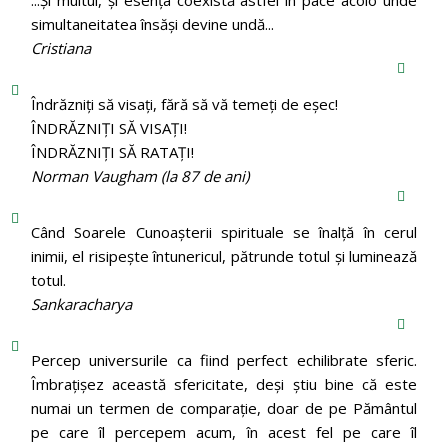
simultaneitatea însăși devine undă...
Cristiana
Îndrăzniţi să visaţi, fără să vă temeţi de eşec!
ÎNDRĂZNIȚI SĂ VISAȚI!
ÎNDRĂZNIȚI SĂ RATAȚI!
Norman Vaugham (la 87 de ani)
Când Soarele Cunoaşterii spirituale se înalţă în cerul
inimii, el risipeşte întunericul, pătrunde totul şi luminează
totul.
Sankaracharya
Percep universurile ca fiind perfect echilibrate sferic.
Îmbrațișez această sfericitate, deși știu bine că este
numai un termen de comparație, doar de pe Pământul
pe care îl percepem acum, în acest fel pe care îl