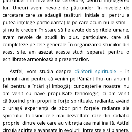
pătrunderii în nivelele de cercetare, pentru înțelegerea
lor. Uneori avem nevoie de pătrunderi în nivelele de
cercetare care se adaugă țesăturii inițiale și, pentru a
putea înțelege particularitățile pe care acum nu le știm –
și nu le credem în stare să fie avute de spiritele umane,
avem nevoie de studii în plus, particulare, care să
completeze pe cele generale. În organizarea studiilor din
acest site, am așezat aceste studii separat, pentru o
echilibrate armonioasă a prezentărilor.
Astfel, vom studia despre
călătorii spirituale
– în
primul rând pentru că venim pe Pământ într-un anumit
fel pentru a întări și îmbogăți cunoașterile noastre: nu
am venit cu nave propulsate tehnologic, ci am venit
călătorind prin propriile forțe spirituale, radiante, având
o uriașă experiență de zbor prin forțele radiante ale
spiritului: folosind cele mai dezvoltate raze din radiația
proprie, dintre cele care au vibrația cea mai înaltă. Astfel
circulă spiritele avansate în evoluții, între stele și planete,