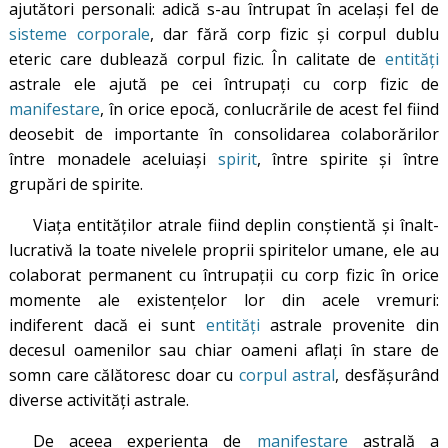
ajutători personali: adică s-au întrupat în același fel de
sisteme corporale
, dar fără corp fizic și corpul dublu
eteric care dublează corpul fizic. În calitate de
entități
astrale ele ajută pe cei întrupați cu corp fizic de
manifestare
, în orice epocă, conlucrările de acest fel fiind
deosebit de importante în consolidarea colaborărilor
între monadele aceluiași
spirit
, între spirite și între
grupări de spirite.
Viața entităților atrale fiind deplin conștientă și înalt-
lucrativă la toate nivelele proprii spiritelor umane, ele au
colaborat permanent cu întrupații cu corp fizic în orice
momente ale existențelor lor din acele vremuri:
indiferent dacă ei sunt
entități
astrale provenite din
decesul oamenilor sau chiar oameni aflați în stare de
somn care călătoresc doar cu
corpul astral
, desfășurând
diverse activități astrale.
De aceea experiența de
manifestare
astrală a