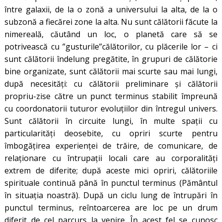
între galaxii, de la o zonă a universului la alta, de la o
subzonă a fiecărei zone la alta. Nu sunt călătorii făcute la
nimereală, căutând un loc, o planetă care să se
potrivească cu ”gusturile”călătorilor, cu plăcerile lor – ci
sunt călătorii îndelung pregătite, în grupuri de călătorie
bine organizate, sunt călătorii mai scurte sau mai lungi,
după necesități: cu călătorii preliminare și călătorii
propriu-zise către un punct terminus stabilit împreună
cu coordonatorii tuturor evoluțiilor din întregul univers.
Sunt călătorii în circuite lungi, în multe spații cu
particularități deosebite, cu opriri scurte pentru
îmbogățirea experienței de trăire, de comunicare, de
relaționare cu întrupații locali care au corporalități
extrem de diferite; după aceste mici opriri, călătoriile
spirituale continuă până în punctul terminus (Pământul
în situația noastră). După un ciclu lung de întrupări în
punctul terminus, reîntoarcerea are loc pe un drum
diferit de cel parcurs la venire. În acest fel se cunosc