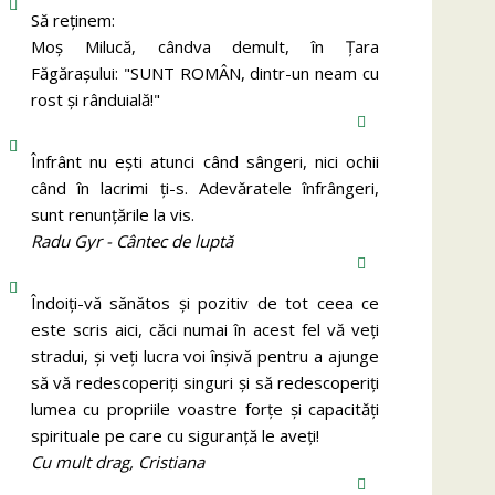
Să reținem:
Moș Milucă, cândva demult, în Ţara
Făgăraşului: "SUNT ROMÂN, dintr-un neam cu
rost şi rânduială!"
Înfrânt nu ești atunci când sângeri, nici ochii
când în lacrimi ți-s. Adevăratele înfrângeri,
sunt renunțările la vis.
Radu Gyr - Cântec de luptă
Îndoiți-vă sănătos și pozitiv de tot ceea ce
este scris aici, căci numai în acest fel vă veți
stradui, și veți lucra voi înșivă pentru a ajunge
să vă redescoperiți singuri și să redescoperiți
lumea cu propriile voastre forțe și capacități
spirituale pe care cu siguranță le aveți!
Cu mult drag, Cristiana