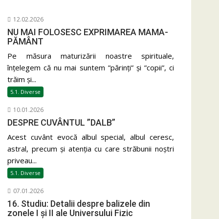
12.02.2026
NU MAI FOLOSESC EXPRIMAREA MAMA-
PĂMÂNT
Pe măsura maturizării noastre spirituale,
înțelegem că nu mai suntem ”părinți” și ”copii”, ci
trăim și...
5.1. Diverse
10.01.2026
DESPRE CUVÂNTUL ”DALB”
Acest cuvânt evocă albul special, albul ceresc,
astral, precum și atenția cu care străbunii noștri
priveau...
5.1. Diverse
07.01.2026
16. Studiu: Detalii despre balizele din
zonele I și II ale Universului Fizic