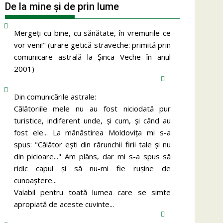
De la mine și de prin lume
Mergeţi cu bine, cu sănătate, în vremurile ce
vor veni!" (urare getică straveche: primită prin
comunicare astrală la Şinca Veche în anul
2001)
Din comunicările astrale:
Călătoriile mele nu au fost niciodată pur
turistice, indiferent unde, și cum, și când au
fost ele... La mânăstirea Moldoviţa mi s-a
spus: "Călător eşti din rărunchii firii tale şi nu
din picioare..." Am plâns, dar mi s-a spus să
ridic capul şi să nu-mi fie ruşine de
cunoaştere...
Valabil pentru toată lumea care se simte
apropiată de aceste cuvinte...