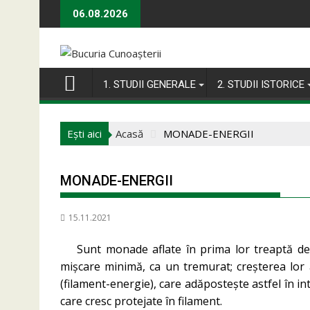
Skip
06.08.2026
to
content
1. STUDII GENERALE
2. STUDII ISTORICE
Ești aici
Acasă
MONADE-ENERGII
MONADE-ENERGII
15.11.2021
Sunt monade aflate în prima lor treaptă d
mișcare minimă, ca un tremurat; creșterea lor 
(filament-energie), care adăpostește astfel în in
care cresc protejate în filament.