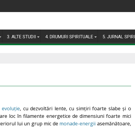
3. ALTE STUDII
4. DRUMURI SPIRITUALE
5. JURNAL SPIR
e
evoluție
, cu dezvoltări lente, cu simțiri foarte slabe și o
are loc în filamente energetice de dimensiuni foarte mici
teriorul lui un grup mic de
monade-energii
asemănătoare,