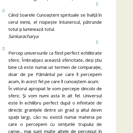
Când Soarele Cunoaşterii spirituale se înalţă în
cerul inimii, el risipeşte întunericul, pătrunde
totul şi luminează totul.
Sankaracharya
Percep universurile ca fiind perfect echilibrate
sferic. Îmbrațișez această sfericitate, deși știu
bine că este numai un termen de comparație,
doar de pe Pământul pe care îl percepem
acum, în acest fel pe care îl cunoaștem acum.
În viitorul apropiat le vom percepe dincolo de
sferic. Și vom numi asta în alt fel. Universul
este în echilibru perfect după o infinitate de
direcții: granițele dintre un grad și altul devin
spații largi, căci nu există numai materia pe
care o percepem cu simțurile trupului de
carne... mai sunt multe altele de perceput în