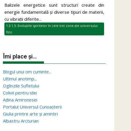
Balizele energetice sunt structuri create din
energie fundamentală și diverse tipuri de materii,
cu vibrații diferite...
1.3.1.5. Evoluțiile spiritelor în cele trei zone ale universului
fizic
Îmi place și…
Blogul unui om cuminte...
Ultimul anotimp...
Oglinzile Sufletului
Colivii pentru idei
Adina Amironesei
Portalul Universul Cunoașterii
Giulia printre arte și amintiri
Albastru Arcturian