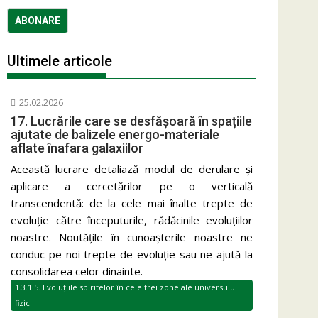
Ultimele articole
25.02.2026
17. Lucrările care se desfășoară în spațiile
ajutate de balizele energo-materiale
aflate înafara galaxiilor
Această lucrare detaliază modul de derulare și
aplicare a cercetărilor pe o verticală
transcendentă: de la cele mai înalte trepte de
evoluție către începuturile, rădăcinile evoluțiilor
noastre. Noutățile în cunoașterile noastre ne
conduc pe noi trepte de evoluție sau ne ajută la
consolidarea celor dinainte.
1.3.1.5. Evoluțiile spiritelor în cele trei zone ale universului
fizic