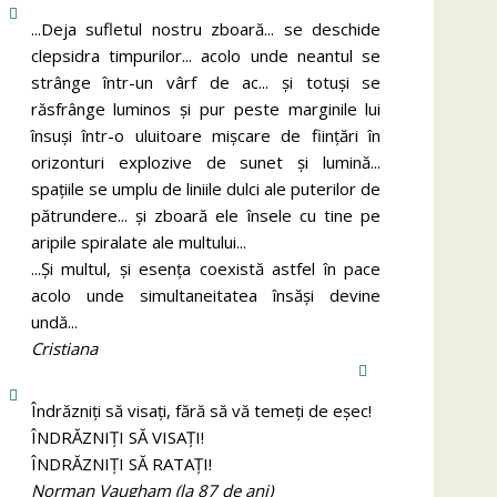
...Deja sufletul nostru zboară... se deschide
clepsidra timpurilor... acolo unde neantul se
strânge într-un vârf de ac... și totuși se
răsfrânge luminos și pur peste marginile lui
însuși într-o uluitoare mișcare de ființări în
orizonturi explozive de sunet și lumină...
spațiile se umplu de liniile dulci ale puterilor de
pătrundere... și zboară ele însele cu tine pe
aripile spiralate ale multului...
...Și multul, și esența coexistă astfel în pace
acolo unde simultaneitatea însăși devine
undă...
Cristiana
Îndrăzniţi să visaţi, fără să vă temeţi de eşec!
ÎNDRĂZNIȚI SĂ VISAȚI!
ÎNDRĂZNIȚI SĂ RATAȚI!
Norman Vaugham (la 87 de ani)