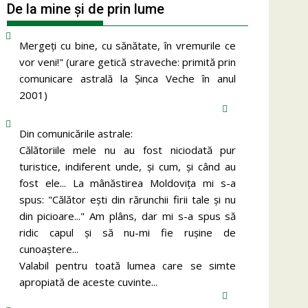
De la mine și de prin lume
Mergeţi cu bine, cu sănătate, în vremurile ce
vor veni!" (urare getică straveche: primită prin
comunicare astrală la Şinca Veche în anul
2001)
Din comunicările astrale:
Călătoriile mele nu au fost niciodată pur
turistice, indiferent unde, și cum, și când au
fost ele... La mânăstirea Moldoviţa mi s-a
spus: "Călător eşti din rărunchii firii tale şi nu
din picioare..." Am plâns, dar mi s-a spus să
ridic capul şi să nu-mi fie ruşine de
cunoaştere...
Valabil pentru toată lumea care se simte
apropiată de aceste cuvinte...