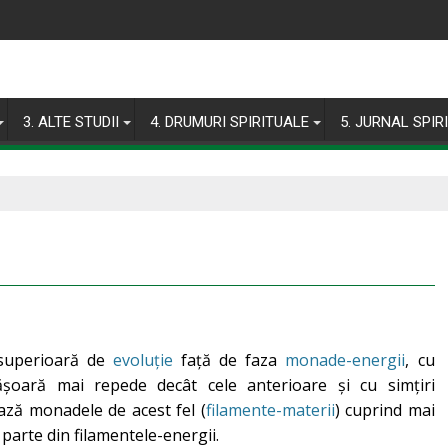
3. ALTE STUDII
4. DRUMURI SPIRITUALE
5. JURNAL SPIR
-superioară de
evoluție
față de faza
monade-energii
, cu
ășoară mai repede decât cele anterioare și cu simțiri
ază monadele de acest fel (
filamente-materii
) cuprind mai
parte din filamentele-energii.