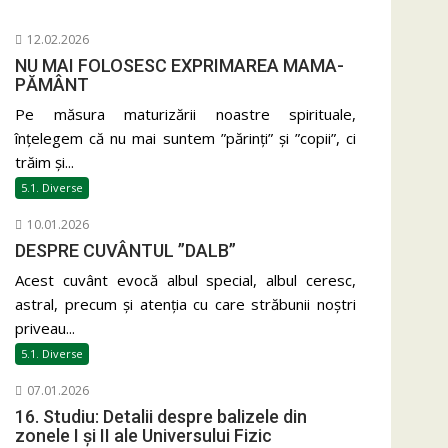
12.02.2026
NU MAI FOLOSESC EXPRIMAREA MAMA-
PĂMÂNT
Pe măsura maturizării noastre spirituale,
înțelegem că nu mai suntem ”părinți” și ”copii”, ci
trăim și...
5.1. Diverse
10.01.2026
DESPRE CUVÂNTUL ”DALB”
Acest cuvânt evocă albul special, albul ceresc,
astral, precum și atenția cu care străbunii noștri
priveau...
5.1. Diverse
07.01.2026
16. Studiu: Detalii despre balizele din
zonele I și II ale Universului Fizic