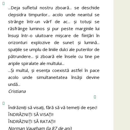
...Deja sufletul nostru zboară... se deschide
clepsidra timpurilor... acolo unde neantul se
strânge într-un vârf de ac... și totuși se
răsfrânge luminos și pur peste marginile lui
însuși într-o uluitoare mișcare de ființări în
orizonturi explozive de sunet și lumină...
spațiile se umplu de liniile dulci ale puterilor de
pătrundere... și zboară ele însele cu tine pe
aripile spiralate ale multului...
...Și multul, și esența coexistă astfel în pace
acolo unde simultaneitatea însăși devine
undă...
Cristiana
Îndrăzniţi să visaţi, fără să vă temeţi de eşec!
ÎNDRĂZNIȚI SĂ VISAȚI!
ÎNDRĂZNIȚI SĂ RATAȚI!
Norman Vaugham (la 87 de ani)