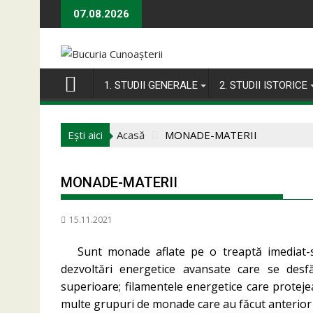
Skip
07.08.2026
to
content
1. STUDII GENERALE
2. STUDII ISTORICE
Ești aici
Acasă
MONADE-MATERII
MONADE-MATERII
15.11.2021
Sunt monade aflate pe o treaptă imediat
dezvoltări energetice avansate care se desf
superioare; filamentele energetice care proteje
multe grupuri de monade care au făcut anterior 