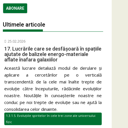
Ultimele articole
25.02.2026
17. Lucrările care se desfășoară în spațiile
ajutate de balizele energo-materiale
aflate înafara galaxiilor
Această lucrare detaliază modul de derulare și
aplicare a cercetărilor pe o verticală
transcendentă: de la cele mai înalte trepte de
evoluție către începuturile, rădăcinile evoluțiilor
noastre. Noutățile în cunoașterile noastre ne
conduc pe noi trepte de evoluție sau ne ajută la
consolidarea celor dinainte.
1.3.1.5. Evoluțiile spiritelor în cele trei zone ale universului
fizic