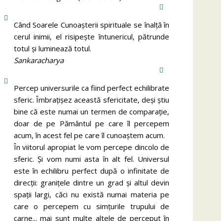
Când Soarele Cunoaşterii spirituale se înalţă în
cerul inimii, el risipeşte întunericul, pătrunde
totul şi luminează totul.
Sankaracharya
Percep universurile ca fiind perfect echilibrate
sferic. Îmbrațișez această sfericitate, deși știu
bine că este numai un termen de comparație,
doar de pe Pământul pe care îl percepem
acum, în acest fel pe care îl cunoaștem acum.
În viitorul apropiat le vom percepe dincolo de
sferic. Și vom numi asta în alt fel. Universul
este în echilibru perfect după o infinitate de
direcții: granițele dintre un grad și altul devin
spații largi, căci nu există numai materia pe
care o percepem cu simțurile trupului de
carne... mai sunt multe altele de perceput în