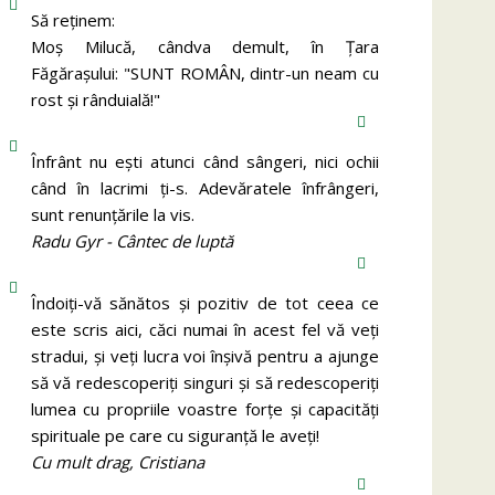
Să reținem:
Moș Milucă, cândva demult, în Ţara
Făgăraşului: "SUNT ROMÂN, dintr-un neam cu
rost şi rânduială!"
Înfrânt nu ești atunci când sângeri, nici ochii
când în lacrimi ți-s. Adevăratele înfrângeri,
sunt renunțările la vis.
Radu Gyr - Cântec de luptă
Îndoiți-vă sănătos și pozitiv de tot ceea ce
este scris aici, căci numai în acest fel vă veți
stradui, și veți lucra voi înșivă pentru a ajunge
să vă redescoperiți singuri și să redescoperiți
lumea cu propriile voastre forțe și capacități
spirituale pe care cu siguranță le aveți!
Cu mult drag, Cristiana