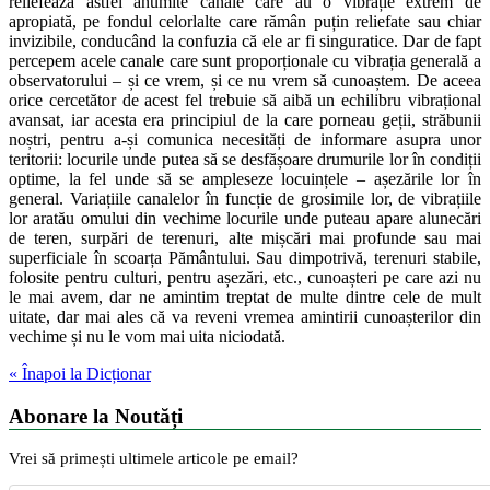
reliefează astfel anumite canale care au o vibrație extrem de
apropiată, pe fondul celorlalte care rămân puțin reliefate sau chiar
invizibile, conducând la confuzia că ele ar fi singuratice. Dar de fapt
percepem acele canale care sunt proporționale cu vibrația generală a
observatorului – și ce vrem, și ce nu vrem să cunoaștem. De aceea
orice cercetător de acest fel trebuie să aibă un echilibru vibrațional
avansat, iar acesta era principiul de la care porneau geții, străbunii
noștri, pentru a-și comunica necesități de informare asupra unor
teritorii: locurile unde putea să se desfășoare drumurile lor în condiții
optime, la fel unde să se ampleseze locuințele – așezările lor în
general. Variațiile canalelor în funcție de grosimile lor, de vibrațiile
lor aratău omului din vechime locurile unde puteau apare alunecări
de teren, surpări de terenuri, alte mișcări mai profunde sau mai
superficiale în scoarța Pământului. Sau dimpotrivă, terenuri stabile,
folosite pentru culturi, pentru așezări, etc., cunoașteri pe care azi nu
le mai avem, dar ne amintim treptat de multe dintre cele de mult
uitate, dar mai ales că va reveni vremea amintirii cunoașterilor din
vechime și nu le vom mai uita niciodată.
« Înapoi la Dicționar
Abonare la Noutăți
Vrei să primești ultimele articole pe email?