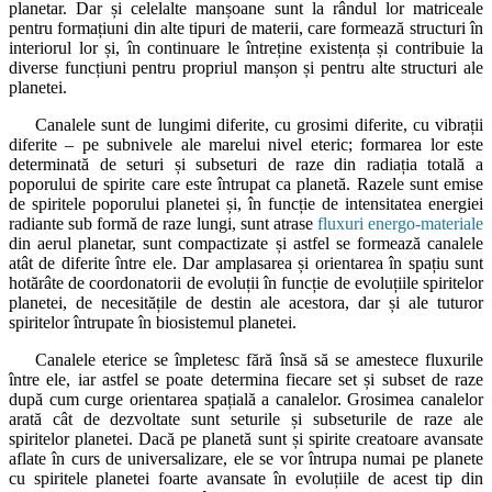
planetar. Dar și celelalte manșoane sunt la rândul lor matriceale
pentru formațiuni din alte tipuri de materii, care formează structuri în
interiorul lor și, în continuare le întreține existența și contribuie la
diverse funcțiuni pentru propriul manșon și pentru alte structuri ale
planetei.
Canalele sunt de lungimi diferite, cu grosimi diferite, cu vibrații
diferite – pe subnivele ale marelui nivel eteric; formarea lor este
determinată de seturi și subseturi de raze din radiația totală a
poporului de spirite care este întrupat ca planetă. Razele sunt emise
de spiritele poporului planetei și, în funcție de intensitatea energiei
radiante sub formă de raze lungi, sunt atrase
fluxuri energo-materiale
din aerul planetar, sunt compactizate și astfel se formează canalele
atât de diferite între ele. Dar amplasarea și orientarea în spațiu sunt
hotărâte de coordonatorii de evoluții în funcție de evoluțiile spiritelor
planetei, de necesitățile de destin ale acestora, dar și ale tuturor
spiritelor întrupate în biosistemul planetei.
Canalele eterice se împletesc fără însă să se amestece fluxurile
între ele, iar astfel se poate determina fiecare set și subset de raze
după cum curge orientarea spațială a canalelor. Grosimea canalelor
arată cât de dezvoltate sunt seturile și subseturile de raze ale
spiritelor planetei. Dacă pe planetă sunt și spirite creatoare avansate
aflate în curs de universalizare, ele se vor întrupa numai pe planete
cu spiritele planetei foarte avansate în evoluțiile de acest tip din