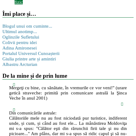
fizic
Îmi place și…
Blogul unui om cuminte...
Ultimul anotimp...
Oglinzile Sufletului
Colivii pentru idei
Adina Amironesei
Portalul Universul Cunoașterii
Giulia printre arte și amintiri
Albastru Arcturian
De la mine și de prin lume
Mergeţi cu bine, cu sănătate, în vremurile ce vor veni!" (urare
getică straveche: primită prin comunicare astrală la Şinca
Veche în anul 2001)
Din comunicările astrale:
Călătoriile mele nu au fost niciodată pur turistice, indiferent
unde, și cum, și când au fost ele... La mânăstirea Moldoviţa
mi s-a spus: "Călător eşti din rărunchii firii tale şi nu din
picioare..." Am plâns, dar mi s-a spus să ridic capul şi să nu-