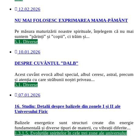
12.02.2026
NU MAI FOLOSESC EXPRIMAREA MAMA-PĂMÂNT
Pe măsura maturizării noastre spirituale, înțelegem că nu mai
suntem ”părinți” și ”copii”, ci trăim și...
5.1. Diverse
10.01.2026
DESPRE CUVÂNTUL ”DALB”
Acest cuvânt evocă albul special, albul ceresc, astral, precum
și atenția cu care străbunii noștri priveau...
5.1. Diverse
07.01.2026
16. Studiu: Detalii despre balizele din zonele I și II ale
Universului Fizic
Balizele energetice sunt structuri create din energie
fundamentală și diverse tipuri de materii, cu vibrații diferite...
1.3.1.5. Evoluțiile spiritelor în cele trei zone ale universului