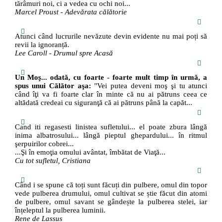
tărâmuri noi, ci a vedea cu ochi noi...
Marcel Proust - Adevărata călătorie
Atunci când lucrurile nevăzute devin evidente nu mai poți să
revii la ignoranță.
Lee Caroll - Drumul spre Acasă
Un Moş... odată, cu foarte - foarte mult timp în urmă, a
spus unui Călător aşa:
"Vei putea deveni moş şi tu atunci
când îţi va fi foarte clar în minte că nu ai pătruns ceea ce
altădată credeai cu siguranţă că ai pătruns până la capăt...
Cand iti regasesti linistea sufletului... el poate zbura lângă
inima albatrosului... lângă pieptul ghepardului... în ritmul
şerpuirilor cobrei...
...Şi în emoţia omului avântat, îmbătat de Viaţă...
Cu tot sufletul, Cristiana
Când i se spune că toți sunt făcuți din pulbere, omul din topor
vede pulberea drumului, omul cultivat se știe făcut din atomi
de pulbere, omul savant se gândește la pulberea stelei, iar
înțeleptul la pulberea luminii.
Rene de Lassus