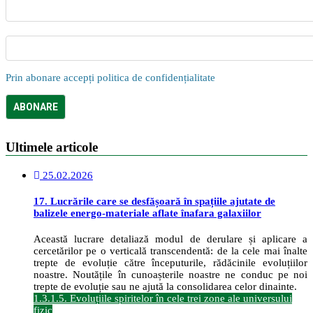
Prin abonare accepți politica de confidențialitate
Ultimele articole
25.02.2026
17. Lucrările care se desfășoară în spațiile ajutate de
balizele energo-materiale aflate înafara galaxiilor
Această lucrare detaliază modul de derulare și aplicare a
cercetărilor pe o verticală transcendentă: de la cele mai înalte
trepte de evoluție către începuturile, rădăcinile evoluțiilor
noastre. Noutățile în cunoașterile noastre ne conduc pe noi
trepte de evoluție sau ne ajută la consolidarea celor dinainte.
1.3.1.5. Evoluțiile spiritelor în cele trei zone ale universului
fizic