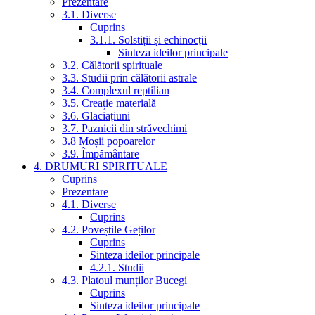
Prezentare
3.1. Diverse
Cuprins
3.1.1. Solstiții și echinocții
Sinteza ideilor principale
3.2. Călătorii spirituale
3.3. Studii prin călătorii astrale
3.4. Complexul reptilian
3.5. Creație materială
3.6. Glaciațiuni
3.7. Paznicii din străvechimi
3.8 Moșii popoarelor
3.9. Împământare
4. DRUMURI SPIRITUALE
Cuprins
Prezentare
4.1. Diverse
Cuprins
4.2. Poveștile Geților
Cuprins
Sinteza ideilor principale
4.2.1. Studii
4.3. Platoul munților Bucegi
Cuprins
Sinteza ideilor principale