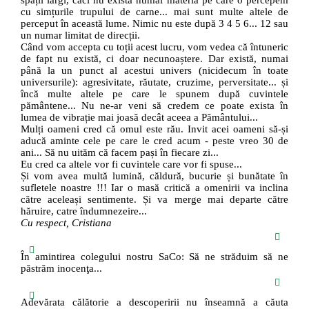
spații largi, căci nu există numai materia pe care o percepem
cu simțurile trupului de carne... mai sunt multe altele de
perceput în această lume. Nimic nu este după 3 4 5 6... 12 sau
un numar limitat de direcții.
Când vom accepta cu toții acest lucru, vom vedea că întuneric
de fapt nu există, ci doar necunoaștere. Dar există, numai
până la un punct al acestui univers (nicidecum în toate
universurile): agresivitate, răutate, cruzime, perversitate... și
încă multe altele pe care le spunem după cuvintele
pământene... Nu ne-ar veni să credem ce poate exista în
lumea de vibrație mai joasă decât aceea a Pământului...
Mulți oameni cred că omul este rău. Invit acei oameni să-și
aducă aminte cele pe care le cred acum - peste vreo 30 de
ani... Să nu uităm că facem pași în fiecare zi...
Eu cred ca altele vor fi cuvintele care vor fi spuse...
Și vom avea multă lumină, căldură, bucurie și bunătate în
sufletele noastre !!! Iar o masă critică a omenirii va inclina
către aceleași sentimente. Și va merge mai departe către
hăruire, catre îndumnezeire...
Cu respect, Cristiana
În amintirea colegului nostru SaCo: Să ne străduim să ne
păstrăm inocenţa...
Adevărata călătorie a descoperirii nu înseamnă a căuta