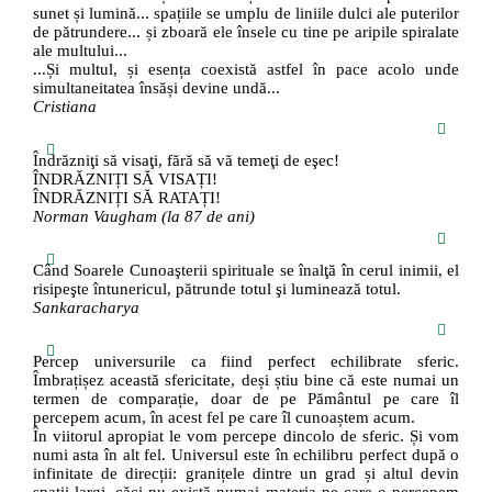
sunet și lumină... spațiile se umplu de liniile dulci ale puterilor
de pătrundere... și zboară ele însele cu tine pe aripile spiralate
ale multului...
...Și multul, și esența coexistă astfel în pace acolo unde
simultaneitatea însăși devine undă...
Cristiana
Îndrăzniţi să visaţi, fără să vă temeţi de eşec!
ÎNDRĂZNIȚI SĂ VISAȚI!
ÎNDRĂZNIȚI SĂ RATAȚI!
Norman Vaugham (la 87 de ani)
Când Soarele Cunoaşterii spirituale se înalţă în cerul inimii, el
risipeşte întunericul, pătrunde totul şi luminează totul.
Sankaracharya
Percep universurile ca fiind perfect echilibrate sferic.
Îmbrațișez această sfericitate, deși știu bine că este numai un
termen de comparație, doar de pe Pământul pe care îl
percepem acum, în acest fel pe care îl cunoaștem acum.
În viitorul apropiat le vom percepe dincolo de sferic. Și vom
numi asta în alt fel. Universul este în echilibru perfect după o
infinitate de direcții: granițele dintre un grad și altul devin