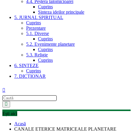
4.4. Peștera Ialomicioarei
Cuprins
Sinteza ideilor principale
5. JURNAL SPIRITUAL
Cuprins
Prezentare
5.1. Diverse
Cuprins
5.2. Evenimente planetare
Cuprins
5.3. Religie
Cuprins
6. SINTEZE
Cuprins
7. DICȚIONAR
Ești aici
Acasă
CANALE ETERICE MATRICEALE PLANETARE