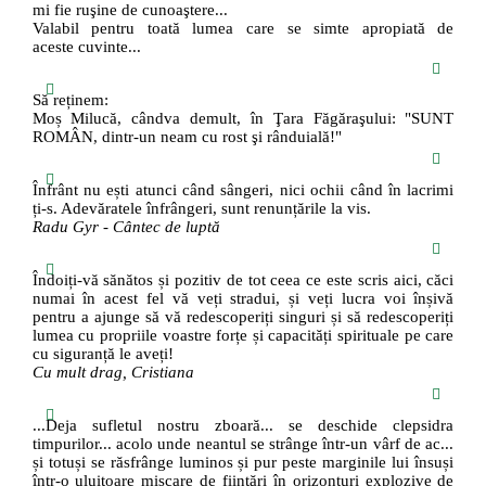
mi fie ruşine de cunoaştere...
Valabil pentru toată lumea care se simte apropiată de
aceste cuvinte...
Să reținem:
Moș Milucă, cândva demult, în Ţara Făgăraşului: "SUNT
ROMÂN, dintr-un neam cu rost şi rânduială!"
Înfrânt nu ești atunci când sângeri, nici ochii când în lacrimi
ți-s. Adevăratele înfrângeri, sunt renunțările la vis.
Radu Gyr - Cântec de luptă
Îndoiți-vă sănătos și pozitiv de tot ceea ce este scris aici, căci
numai în acest fel vă veți stradui, și veți lucra voi înșivă
pentru a ajunge să vă redescoperiți singuri și să redescoperiți
lumea cu propriile voastre forțe și capacități spirituale pe care
cu siguranță le aveți!
Cu mult drag, Cristiana
...Deja sufletul nostru zboară... se deschide clepsidra
timpurilor... acolo unde neantul se strânge într-un vârf de ac...
și totuși se răsfrânge luminos și pur peste marginile lui însuși
într-o uluitoare mișcare de ființări în orizonturi explozive de