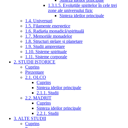
Sinteza ideilor principale
1.3.1.5. Evoluțiile spiritelor în cele trei
zone ale universului fizic
Sinteza ideilor principale
1.4. Universuri
1.5. Filamente energetice
1.6. Radiația monadică/spirituală
1.7. Memoriile monadelor
1.8. Structuri stelare și planetare
1.9. Studii amprentare
1.10. Sisteme spirituale
1.11. Sisteme corporale
2. STUDII ISTORICE
Cuprins
Prezentare
2.1. OLCO
Cuprins
Sinteza ideilor principale
2.1.1. Studii
2.2. MADRIT
Cuprins
Sinteza ideilor principale
2.2.1. Studii
3. ALTE STUDII
Cuprins