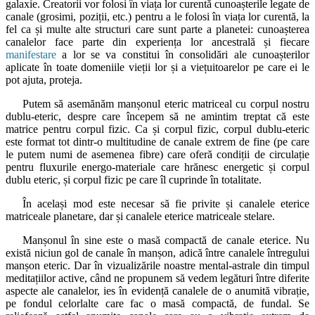
galaxie. Creatorii vor folosi în viața lor curentă cunoașterile legate de
canale (grosimi, poziții, etc.) pentru a le folosi în viața lor curentă, la
fel ca și multe alte structuri care sunt parte a planetei: cunoașterea
canalelor face parte din experiența lor ancestrală și fiecare
manifestare
a lor se va constitui în consolidări ale cunoașterilor
aplicate în toate domeniile vieții lor și a viețuitoarelor pe care ei le
pot ajuta, proteja.
Putem să asemănăm manșonul eteric matriceal cu corpul nostru
dublu-eteric, despre care începem să ne amintim treptat că este
matrice pentru corpul fizic. Ca și corpul fizic, corpul dublu-eteric
este format tot dintr-o multitudine de canale extrem de fine (pe care
le putem numi de asemenea fibre) care oferă condiții de circulație
pentru fluxurile energo-materiale care hrănesc energetic și corpul
dublu eteric, și corpul fizic pe care îl cuprinde în totalitate.
În același mod este necesar să fie privite și canalele eterice
matriceale planetare, dar și canalele eterice matriceale stelare.
Manșonul în sine este o masă compactă de canale eterice. Nu
există niciun gol de canale în manșon, adică între canalele întregului
manșon eteric. Dar în vizualizările noastre mental-astrale din timpul
meditațiilor active, când ne propunem să vedem legături între diferite
aspecte ale canalelor, ies în evidență canalele de o anumită vibrație,
pe fondul celorlalte care fac o masă compactă, de fundal. Se