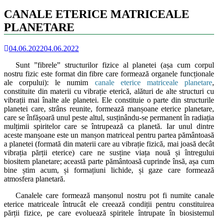
CANALE ETERICE MATRICEALE
PLANETARE
04.06.2022
04.06.2022
Sunt ”fibrele” structurilor fizice al planetei (așa cum corpul
nostru fizic este format din fibre care formează organele funcționale
ale corpului): le numim
canale eterice matriceale planetare
,
constituite din materii cu vibrație eterică, alături de alte structuri cu
vibrații mai înalte ale planetei. Ele constituie o parte din structurile
planetei care, strâns reunite, formează manșoane eterice planetare,
care se înfășoară unul peste altul, susținându-se permanent în radiația
mulțimii spiritelor care se întrupează ca planetă. Iar unul dintre
aceste manșoane este un manșon matriceal pentru partea pământoasă
a planetei (formată din materii care au vibrație fizică, mai joasă decât
vibrația părții eterice) care ne susține viața nouă și întregului
biositem planetare; această parte pământoasă cuprinde însă, așa cum
bine știm acum, și formațiuni lichide, și gaze care formează
atmosfera planetară.
Canalele care formează manșonul nostru pot fi numite canale
eterice matriceale întrucât ele creează condiții pentru constituirea
părții fizice, pe care evoluează spiritele întrupate în biosistemul