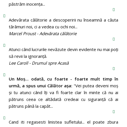
păstrăm inocenţa...
Adevărata călătorie a descoperirii nu înseamnă a căuta
tărâmuri noi, ci a vedea cu ochi noi...
Marcel Proust - Adevărata călătorie
Atunci când lucrurile nevăzute devin evidente nu mai poți
să revii la ignoranță.
Lee Caroll - Drumul spre Acasă
Un Moş... odată, cu foarte - foarte mult timp în
urmă, a spus unui Călător aşa:
"Vei putea deveni moş
şi tu atunci când îţi va fi foarte clar în minte că nu ai
pătruns ceea ce altădată credeai cu siguranţă că ai
pătruns până la capăt...
Cand iti regasesti linistea sufletului... el poate zbura