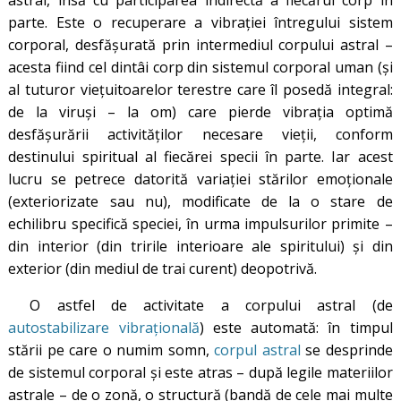
parte. Este o recuperare a vibraţiei întregului sistem
corporal, desfăşurată prin intermediul corpului astral –
acesta fiind cel dintâi corp din sistemul corporal uman (şi
al tuturor vieţuitoarelor terestre care îl posedă integral:
de la viruși – la om) care pierde vibraţia optimă
desfăşurării activităţilor necesare vieții, conform
destinului spiritual al fiecărei specii în parte. Iar acest
lucru se petrece datorită variaţiei stărilor emoţionale
(exteriorizate sau nu), modificate de la o stare de
echilibru specifică speciei, în urma impulsurilor primite –
din interior (din tririle interioare ale spiritului) şi din
exterior (din mediul de trai curent) deopotrivă.
O astfel de activitate a corpului astral (de
autostabilizare vibraţională
) este automată: în timpul
stării pe care o numim somn,
corpul astral
se desprinde
de sistemul corporal şi este atras – după legile materiilor
astrale – de o zonă, o structură (bandă de cele mai multe