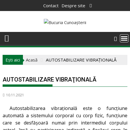
Skip
Contact
Despre site
to
content
Ești aici
Acasă
AUTOSTABILIZARE VIBRAŢIONALĂ
AUTOSTABILIZARE VIBRAŢIONALĂ
10.11.2021
Autostabilizarea vibraţională este o funcţiune
automată a sistemului corporal cu corp fizic, funcţiune
care se desfăşoară numai prin intermediul corpului
astral, însă cu participarea indirectă a fiecărui corp în