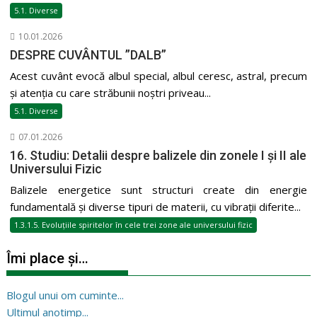
5.1. Diverse
10.01.2026
DESPRE CUVÂNTUL ”DALB”
Acest cuvânt evocă albul special, albul ceresc, astral, precum
și atenția cu care străbunii noștri priveau...
5.1. Diverse
07.01.2026
16. Studiu: Detalii despre balizele din zonele I și II ale
Universului Fizic
Balizele energetice sunt structuri create din energie
fundamentală și diverse tipuri de materii, cu vibrații diferite...
1.3.1.5. Evoluțiile spiritelor în cele trei zone ale universului fizic
Îmi place și…
Blogul unui om cuminte...
Ultimul anotimp...