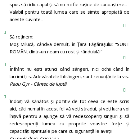
spus să ridic capul şi să nu-mi fie ruşine de cunoaştere...
Valabil pentru toată lumea care se simte apropiată de
aceste cuvinte...
Să reținem:
Moș Milucă, cândva demult, în Ţara Făgăraşului: "SUNT
ROMÂN, dintr-un neam cu rost şi rânduială!"
Înfrânt nu ești atunci când sângeri, nici ochii când în
lacrimi ți-s. Adevăratele înfrângeri, sunt renunțările la vis.
Radu Gyr - Cântec de luptă
Îndoiți-vă sănătos și pozitiv de tot ceea ce este scris
aici, căci numai în acest fel vă veți stradui, și veți lucra voi
înșivă pentru a ajunge să vă redescoperiți singuri și să
redescoperiți lumea cu propriile voastre forțe și
capacități spirituale pe care cu siguranță le aveți!
Cu mult drag, Cristiana