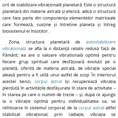
ori) de stabilizare vibraţională planetară. Este o structură
planetară din materie astrală şi eterică, adică o structură
care face parte din componenţa elementelor matriceale
care formează, susţine şi întreţine planeta şi întreg
biosistemul ei însoţitor.
Zona, structura planetară de
autostabilizare
vibraţională
se afla la o distanţă relativ redusă faţă de
Pământ; ea are o valoare vibratională optimă pentru
fiecare grup spiritual care desfăşoară evoluţii pe o
planetă, oferită de materia astrală, de vibraţie special
aleasă pentru a fi utilă unui astfel de scop. În interiorul
acestei benzi,
corpul astral
îşi recuperează vibraţia
pierdută în activităţile desfăşurate în stare de activitate –
în starea pe care o numim de trezie – şi, după ce ajunge
la o vibraţie optimă pentru individualitatea sa, se
reîntoarce în sistemul corporal; de la
corpul astral
altfel
stabilizat vibrațional, prin radiație, vibrația se