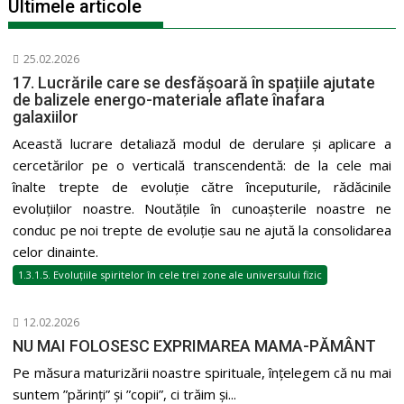
Ultimele articole
25.02.2026
17. Lucrările care se desfășoară în spațiile ajutate
de balizele energo-materiale aflate înafara
galaxiilor
Această lucrare detaliază modul de derulare și aplicare a
cercetărilor pe o verticală transcendentă: de la cele mai
înalte trepte de evoluție către începuturile, rădăcinile
evoluțiilor noastre. Noutățile în cunoașterile noastre ne
conduc pe noi trepte de evoluție sau ne ajută la consolidarea
celor dinainte.
1.3.1.5. Evoluțiile spiritelor în cele trei zone ale universului fizic
12.02.2026
NU MAI FOLOSESC EXPRIMAREA MAMA-PĂMÂNT
Pe măsura maturizării noastre spirituale, înțelegem că nu mai
suntem ”părinți” și ”copii”, ci trăim și...