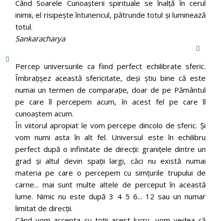
Când Soarele Cunoaşterii spirituale se înalţă în cerul
inimii, el risipeşte întunericul, pătrunde totul şi luminează
totul.
Sankaracharya
Percep universurile ca fiind perfect echilibrate sferic.
Îmbrațișez această sfericitate, deși știu bine că este
numai un termen de comparație, doar de pe Pământul
pe care îl percepem acum, în acest fel pe care îl
cunoaștem acum.
În viitorul apropiat le vom percepe dincolo de sferic. Și
vom numi asta în alt fel. Universul este în echilibru
perfect după o infinitate de direcții: granițele dintre un
grad și altul devin spații largi, căci nu există numai
materia pe care o percepem cu simțurile trupului de
carne... mai sunt multe altele de perceput în această
lume. Nimic nu este după 3 4 5 6... 12 sau un numar
limitat de direcții.
Când vom accepta cu toții acest lucru, vom vedea că