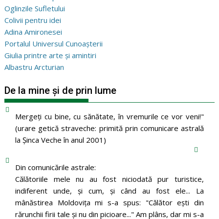
Oglinzile Sufletului
Colivii pentru idei
Adina Amironesei
Portalul Universul Cunoașterii
Giulia printre arte și amintiri
Albastru Arcturian
De la mine și de prin lume
Mergeţi cu bine, cu sănătate, în vremurile ce vor veni!"
(urare getică straveche: primită prin comunicare astrală
la Şinca Veche în anul 2001)
Din comunicările astrale:
Călătoriile mele nu au fost niciodată pur turistice,
indiferent unde, și cum, și când au fost ele... La
mânăstirea Moldoviţa mi s-a spus: "Călător eşti din
rărunchii firii tale şi nu din picioare..." Am plâns, dar mi s-a