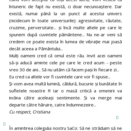
întuneric de fapt nu există, ci doar necunoaștere. Dar
există, numai până la un punct al acestui univers
(nicidecum în toate universurile): agresivitate, răutate,
cruzime, perversitate... și încă multe altele pe care le
spunem după cuvintele pământene... Nu ne-ar veni să
credem ce poate exista în lumea de vibrație mai joasă
decât aceea a Pământului...
Mulți oameni cred că omul este rău. Invit acei oameni
să-și aducă aminte cele pe care le cred acum - peste
vreo 30 de ani... Să nu uităm că facem pași în fiecare zi...
Eu cred ca altele vor fi cuvintele care vor fi spuse...
Și vom avea multă lumină, căldură, bucurie și bunătate în
sufletele noastre !!! Iar o masă critică a omenirii va
inclina către aceleași sentimente. Și va merge mai
departe către hăruire, catre îndumnezeire...
Cu respect, Cristiana
În amintirea colegului nostru SaCo: Să ne străduim să ne