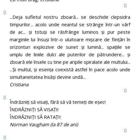
...Deja sufletul nostru zboară... se deschide clepsidra
timpurilor... acolo unde neantul se strânge într-un vârf
de ac... și totuși se răsfrânge luminos și pur peste
marginile lui însuși într-o uluitoare mișcare de ființări în
orizonturi explozive de sunet și lumină... spațiile se
umplu de liniile dulci ale puterilor de pătrundere... și
zboară ele însele cu tine pe aripile spiralate ale multului...
...Și multul, și esența coexistă astfel în pace acolo unde
simultaneitatea însăși devine undă...
Cristiana
Îndrăzniţi să visaţi, fără să vă temeţi de eşec!
ÎNDRĂZNIȚI SĂ VISAȚI!
ÎNDRĂZNIȚI SĂ RATAȚI!
Norman Vaugham (la 87 de ani)