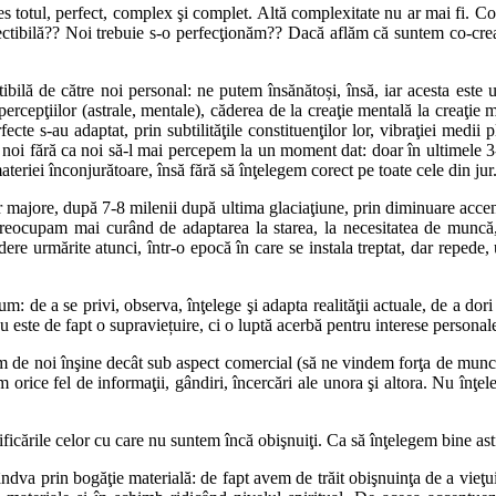
 totul, perfect, complex şi complet. Altă complexitate nu ar mai fi. Co
ectibilă?? Noi trebuie s-o perfecţionăm?? Dacă aflăm că suntem co-cr
ibilă de către noi personal: ne putem însănătoși, însă, iar acesta este u
ercepţiilor (astrale, mentale), căderea de la creaţie mentală la creaţie
fecte s-au adaptat, prin subtilităţile constituenţilor lor, vibraţiei medi
noi fără ca noi să-l mai percepem la un moment dat: doar în ultimele 3-4
riei înconjurătoare, însă fără să înţelegem corect pe toate cele din jur
r majore, după 7-8 milenii după ultima glaciaţiune, prin diminuare accen
reocupam mai curând de adaptarea la starea, la necesitatea de muncă, d
ere urmărite atunci, într-o epocă în care se instala treptat, dar repede,
: de a se privi, observa, înţelege şi adapta realităţii actuale, de a dor
 este de fapt o supraviețuire, ci o luptă acerbă pentru interese personal
m de noi înşine decât sub aspect comercial (să ne vindem forţa de muncă
orice fel de informaţii, gândiri, încercări ale unora şi altora. Nu înţele
lificările celor cu care nu suntem încă obişnuiţi. Ca să înţelegem bine a
dva prin bogăţie materială: de fapt avem de trăit obişnuinţa de a vieţui 