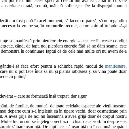
z cât pot mai mult acest spect al creatorului avansat, aflat în curs de
steritate curată, senină, înălțată sufletește. De la dispreţul muncii
a decât am fost până în acel moment, să facem o pauză, să ne regândim
cesar la vreme sa, în vremurile trecute, acum spiritul trebuie să-şi
tinţe se manifestă prin pierdere de energie – ceea ce în aceste condiţii
getic, când, de fapt, noi pierdem energie fără să ne dăm seama: este
oi demonstra în continuare faptul că de cele mai multe ori nu avem de-a
ligându-l să facă efort pentru a schimba rapid modul de
manifestare
.
 care nu o pot face încă să nu-şi piardă răbdarea şi să vină poate doar
epede cu putinţă.
devărat – care se formează însă treptat, dar sigur.
i, de familie, de muncă, de toate celelalte aspecte ale vieţii noastre.
 mai departe cum s-a înţelenit ea în tipare vechi, doar cosmetizate prin
ut. A avea grijă de noi nu înseamnă a avea grijă doar de corpul nostru
Multe lucruri nu se înţeleg corect azi – chiar dacă vorbim despre ele.
u surprinzătoare uşurinţă. De fapt această uşurinţă nu înseamnă neapărat