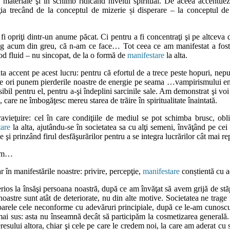
le materiale şi în schimb ridicând nivelul spiritual. De aceea accentue
ia trecând de la conceptul de mizerie și disperare – la conceptul de au
i opriţi dintr-un anume păcat. Ci pentru a fi concentraţi şi pe altcev
ag acum din greu, că n-am ce face… Tot ceea ce am manifestat a fost ne
 mod fluid – nu sincopat, de la o formă de
manifestare
la alta.
ta accent pe acest lucru: pentru că efortul de a trece peste hopuri, nepu
e ori punem pierderile noastre de energie pe seama …vampirismului ener
sibil pentru el, pentru a-şi îndeplini sarcinile sale. Am demonstrat şi v
 care ne îmbogăţesc mereu starea de trăire în spiritualitate înaintată.
vieţuire: cel în care condiţiile de mediul se pot schimba brusc, ob
tare
la alta, ajutându-se în societatea sa cu alţi semeni, învăţând pe cei
 şi prinzând firul desfăşurărilor pentru a se integra lucrărilor cât mai r
vem…
în manifestările noastre: privire, percepţie,
manifestare
conștientă cu a
s la însăşi persoana noastră, după ce am învăţat să avem grijă de stăpân
oastre sunt atât de deteriorate, nu din alte motive. Societatea ne trage
 tiparele cele neconforme cu adevăruri principiale, după ce le-am cunosc
i sus: asta nu înseamnă decât să participăm la cosmetizarea generală. 
teresului altora, chiar şi cele pe care le credem noi, la care am aderat c