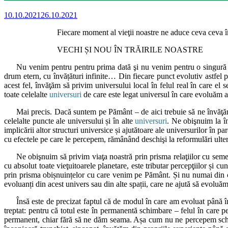
10.10.2021
26.10.2021
Fiecare moment al vieţii noastre ne aduce ceva ceva în
VECHI ȘI NOU ÎN TRĂIRILE NOASTRE
Nu venim pentru pentru prima dată şi nu venim pentru o singură da
drum etern, cu învățături infinite… Din fiecare punct evolutiv astfel p
acest fel, învăţăm să privim universului local în felul real în care el
toate celelalte
universuri
de care este legat universul în care evoluăm 
Mai precis. Dacă suntem pe Pământ – de aici trebuie să ne învăţăm
celelalte puncte ale universului și în alte
universuri
. Ne obişnuim la în
implicării altor structuri universice și ajutătoare ale universurilor în 
cu efectele pe care le percepem, rămânând deschişi la reformulări ulteri
Ne obişnuim să privim viaţa noastră prin prisma relaţiilor cu semeni
cu absolut toate vieţuitoarele planetare, este tributar percepţiilor și 
prin prisma obișnuințelor cu care venim pe Pământ. Și nu numai din cele
evoluanți din acest univers sau din alte spații, care ne ajută să evoluăm 
Însă este de precizat faptul că de modul în care am evoluat până î
treptat: pentru că totul este în permanentă schimbare – felul în care
permanent, chiar fără să ne dăm seama. Așa cum nu ne percepem schim