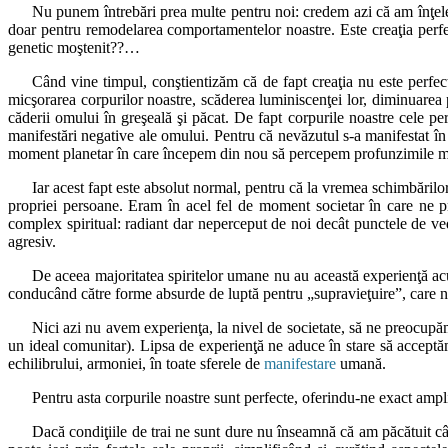
Nu punem întrebări prea multe pentru noi: credem azi că am înţeles
doar pentru remodelarea comportamentelor noastre. Este creaţia perf
genetic moştenit??…
Când vine timpul, conştientizăm că de fapt creaţia nu este perfect
micşorarea corpurilor noastre, scăderea luminiscenţei lor, diminuarea p
căderii omului în greşeală şi păcat. De fapt corpurile noastre cele per
manifestări negative ale omului. Pentru că nevăzutul s-a manifestat în 
moment planetar în care începem din nou să percepem profunzimile mate
Iar acest fapt este absolut normal, pentru că la vremea schimbărilo
propriei persoane. Eram în acel fel de moment societar în care ne p
complex spiritual: radiant dar neperceput de noi decât punctele de ved
agresiv.
De aceea majoritatea spiritelor umane nu au această experienţă acum
conducând către forme absurde de luptă pentru „supravieţuire”, care nu
Nici azi nu avem experienţa, la nivel de societate, să ne preocupă
un ideal comunitar). Lipsa de experienţă ne aduce în stare să acceptăm 
echilibrului, armoniei, în toate sferele de
manifestare
umană.
Pentru asta corpurile noastre sunt perfecte, oferindu-ne exact amp
Dacă condiţiile de trai ne sunt dure nu înseamnă că am păcătuit cân