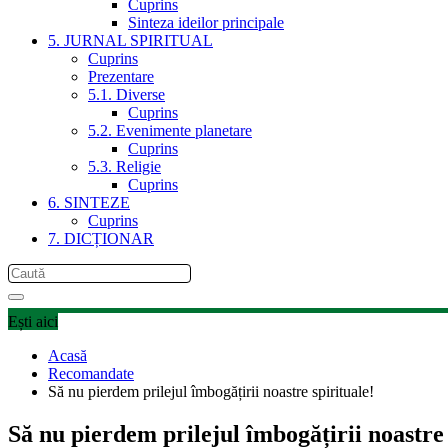
Cuprins
Sinteza ideilor principale
5. JURNAL SPIRITUAL
Cuprins
Prezentare
5.1. Diverse
Cuprins
5.2. Evenimente planetare
Cuprins
5.3. Religie
Cuprins
6. SINTEZE
Cuprins
7. DICȚIONAR
Ești aici
Acasă
Recomandate
Să nu pierdem prilejul îmbogățirii noastre spirituale!
Să nu pierdem prilejul îmbogățirii noastre 