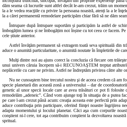
înconjoară trunchiat, sincopat, învăţăm din propriile experienţe până 
dăm seama că lucrurile sunt altfel decât le-am crezut, trăim un moment s
la a le vedea reacţiile cu privire la persoana noastră, atenți la a le î
la a cărei permanentă remodelare participăm chiar fără să ne dăm seam
Întrupare după întrupare suportăm și participăm la astfel de schim
îmbogățim lumea și ne îmbogățim noi înșine cu tot ceea ce facem. Pe de
cele știute anterior.
Astfel învăţăm permanent să extragem toată seva spirituală din tră
aduce o anumită particularitate, o anumită noutate în împletirile de car
Mulţi dintre noi au ajuns corect la concluzia că fiecare om trăieşte
unui univers căruia începem să-i RECUNOAŞTEM treptat atributele.
neplăcerile cu care ne privim. Astfel ne îndreptăm privirea către alte 
Nu ne cunoaştem bine trecutul nostru şi de aceea credem că am fost 
specie planetară din această zonă a universului – dar de coordonatorii 
genetic al unor specii locale care ar avea trăsături ce pot fi folos
remodelăm „adeneic”. Când vom ajunge toţi în situaţia de a putea face
pe care l-am crezut până acum: creaţia aceasta este perfectă prin adapt
aduce contribuţia prin participare, oferind fiinţei noastre îngrijirea 
adapta momentului şi locului planetar. Căci aşa cum corpurile noastre 
conştient ni-l cere, tot aşa contribuim conştient la dezvoltarea noastr
spritual.