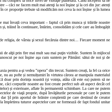
ncă nu complex la orice nivel de vibraţie planetară. Când începem să ne
e – căci ne facem mult mai atenţi la noi înşine şi la cei din jur: atenți
s în ce proporţie trebuie să modificăm noi ceva la noi înșine și în lumea
e mai învață ceva important – faptul că prin munca și trăirile noastre
și, trăind în continuare, întărim, consolidăm și cele care au îmbogățit
 de religia, de vârsta şi sexul fiecăruia dintre noi… Fiecare moment ne
ii de alţii prin fire mai mult sau mai puţin vizibile. Suntem în mijlocul
noscut pe noi înşine aşa cum suntem pe Pământ: sătui de noi şi de
xia pentru a-şi vedea ”opera” din trecut. Suntem creați, la fel ca orice
ve, nu au pofte și nemulțumiri în virtutea cărora ar manipula materialul
 doar prin dorința noastră (și voința, atâta cât este ea) putem să ne
căci corpurile noastre au fost create perfect sub alt aspect decât cel
ritelor) și exterioare, aflate în permanentă schimbare. La care ne putem
spectelor de viaţă proprie, după învăţăturile personale pe care le putem
, dar ŞI prin aportul de hrănire conştientă pe care destinul de creator
 la împletirea tuturor aspectelor care ne formează de fapt fondul unitar