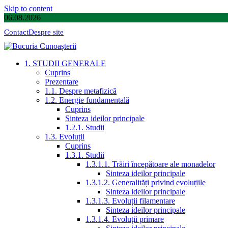
Skip to content
06.08.2026
Contact
Despre site
1. STUDII GENERALE
Cuprins
Prezentare
1.1. Despre metafizică
1.2. Energie fundamentală
Cuprins
Sinteza ideilor principale
1.2.1. Studii
1.3. Evoluții
Cuprins
1.3.1. Studii
1.3.1.1. Trăiri începătoare ale monadelor
Sinteza ideilor principale
1.3.1.2. Generalități privind evoluțiile
Sinteza ideilor principale
1.3.1.3. Evoluții filamentare
Sinteza ideilor principale
1.3.1.4. Evoluții primare