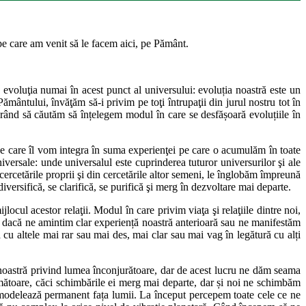
 pe care am venit să le facem aici, pe Pământ.
voluţia numai în acest punct al universului: evoluția noastră este un
mântului, învăţăm să-i privim pe toţi întrupaţii din jurul nostru tot în
ul rând să căutăm să înțelegem modul în care se desfășoară evoluțiile în
pe care îl vom integra în suma experienţei pe care o acumulăm în toate
iversale: unde universalul este cuprinderea tuturor universurilor şi ale
 cercetările proprii şi din cercetările altor semeni, le înglobăm împreună
versifică, se clarifică, se purifică şi merg în dezvoltare mai departe.
ocul acestor relaţii. Modul în care privim viaţa şi relaţiile dintre noi,
rent dacă ne amintim clar experiență noastră anterioară sau ne manifestăm
 cu altele mai rar sau mai des, mai clar sau mai vag în legătură cu alți
a noastră privind lumea înconjurătoare, dar de acest lucru ne dăm seama
rmătoare, căci schimbările ei merg mai departe, dar și noi ne schimbăm
modelează permanent fața lumii. La început percepem toate cele ce ne