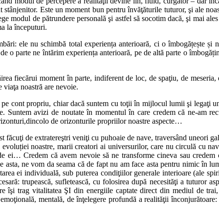
când modul de percepere a realităţii devine lin, fluid, curgător – dar î
tânjenitor. Este un moment bun pentru învăţăturile tuturor, şi ale noastr
nţelege modul de pătrundere personală şi astfel să socotim dacă, şi mai ale
a la începuturi.
bări: ele nu schimbă total experiența anterioară, ci o îmbogățește și n
 o parte ne întărim experiența anterioară, pe de altă parte o îmbogățim 
irea fiecărui moment în parte, indiferent de loc, de spaţiu, de meseria,
e viaţa noastră are nevoie.
 pe cont propriu, chiar dacă suntem cu toţii în mijlocul lumii şi legaţi un
 Suntem avizi de noutate în momentul în care credem că ne-am recu
orizonturi,dincolo de orizonturile propriilor noastre aspecte…
făcuţi de extratereştri veniţi cu puhoaie de nave, traversând uneori gala
evoluției noastre, marii creatori ai universurilor, care nu circulă cu na
ite de ei… Credem că avem nevoie să ne transforme cineva sau credem că
 asta, ne vom da seama că de fapt nu am face asta pentru nimic în lume, 
area ei individuală, sub puterea condiţiilor generale interioare (ale spi
necesară: trupească, sufletească, cu folosirea după necesităţi a tuturor a
îşi trag vitalitatea ŞI din energiile captate direct din mediul de trai
ă emoţională, mentală, de înţelegere profundă a realităţii înconjurătoare: