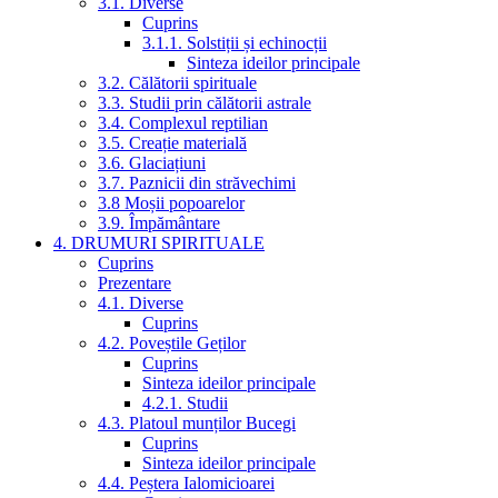
3.1. Diverse
Cuprins
3.1.1. Solstiții și echinocții
Sinteza ideilor principale
3.2. Călătorii spirituale
3.3. Studii prin călătorii astrale
3.4. Complexul reptilian
3.5. Creație materială
3.6. Glaciațiuni
3.7. Paznicii din străvechimi
3.8 Moșii popoarelor
3.9. Împământare
4. DRUMURI SPIRITUALE
Cuprins
Prezentare
4.1. Diverse
Cuprins
4.2. Poveștile Geților
Cuprins
Sinteza ideilor principale
4.2.1. Studii
4.3. Platoul munților Bucegi
Cuprins
Sinteza ideilor principale
4.4. Peștera Ialomicioarei