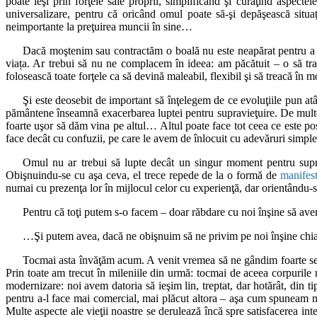
poate ieşi prin forţele sale proprii, simplificând şi curăţind aspecte
universalizare, pentru că oricând omul poate să-şi depăşească situaţ
neimportante la preţuirea muncii în sine…
Dacă moştenim sau contractăm o boală nu este neapărat pentru a f
viața. Ar trebui să nu ne complacem în ideea: am păcătuit – o să tr
folosească toate forţele ca să devină maleabil, flexibil şi să treacă în
Şi este deosebit de important să înţelegem de ce evoluţiile pun atâ
pământene înseamnă exacerbarea luptei pentru supravieţuire. De mult
foarte uşor să dăm vina pe altul… Altul poate face tot ceea ce este po
face decât cu confuzii, pe care le avem de înlocuit cu adevăruri simple,
Omul nu ar trebui să lupte decât un singur moment pentru supra
Obişnuindu-se cu aşa ceva, el trece repede de la o formă de
manifes
numai cu prezenţa lor în mijlocul celor cu experienţă, dar orientându-se
Pentru că toţi putem s-o facem – doar răbdare cu noi înşine să a
…Şi putem avea, dacă ne obişnuim să ne privim pe noi înşine chiar 
Tocmai asta învăţăm acum. A venit vremea să ne gândim foarte serio
Prin toate am trecut în mileniile din urmă: tocmai de aceea corpurile n
modernizare: noi avem datoria să ieşim lin, treptat, dar hotărât, din
pentru a-l face mai comercial, mai plăcut altora – aşa cum spuneam ma
Multe aspecte ale vieţii noastre se derulează încă spre satisfacerea in