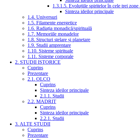
Sinteza ideilor principale
1.3.1.5. Evoluțiile spiritelor în cele trei zone
Sinteza ideilor principale
1.4. Universuri
1.5. Filamente energetice
1.6. Radiația monadică/spirituală
1.7. Memoriile monadelor
1.8. Structuri stelare și planetare
1.9. Studii amprentare
1.10. Sisteme spirituale
1.11. Sisteme corporale
2. STUDII ISTORICE
Cuprins
Prezentare
2.1. OLCO
Cuprins
Sinteza ideilor principale
2.1.1. Studii
2.2. MADRIT
Cuprins
Sinteza ideilor principale
2.2.1. Studii
3. ALTE STUDII
Cuprins
Prezentare