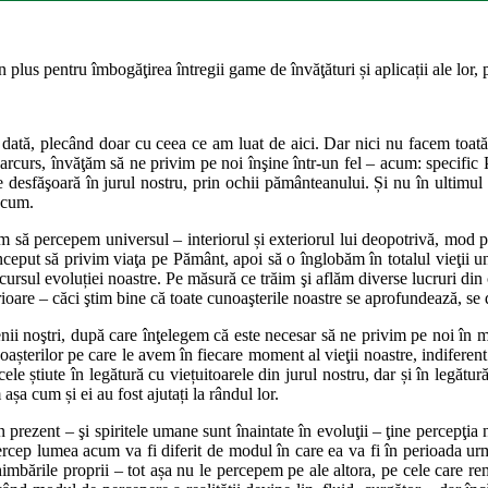
 plus pentru îmbogăţirea întregii game de învăţături și aplicații ale lor,
tă, plecând doar cu ceea ce am luat de aici. Dar nici nu facem toată e
arcurs, învăţăm să ne privim pe noi înşine într-un fel – acum: specific Pă
 se desfăşoară în jurul nostru, prin ochii pământeanului. Și nu în ultim
acum.
 să percepem universul – interiorul și exteriorul lui deopotrivă, mod 
ceput să privim viaţa pe Pământ, apoi să o înglobăm în totalul vieţii un
parcursul evoluției noastre. Pe măsură ce trăim şi aflăm diverse lucruri din
oare – căci ştim bine că toate cunoaşterile noastre se aprofundează, se di
i noştri, după care înţelegem că este necesar să ne privim pe noi în mijl
cunoașterilor pe care le avem în fiecare moment al vieţii noastre, indife
 știute în legătură cu viețuitoarele din jurul nostru, dar și în legătură
așa cum și ei au fost ajutați la rândul lor.
n prezent – şi spiritele umane sunt înaintate în evoluţii – ţine percepţi
 percep lumea acum va fi diferit de modul în care ea va fi în perioada u
bările proprii – tot așa nu le percepem pe ale altora, pe cele care re