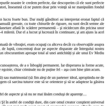
rpurile noastre le credem perfecte, dar descoperim că ele sunt perfecte
eatori, înseamnă că ne putem doar prin voinţă să ne manipulăm fondul
n lucru foarte bun. Dar mulți gânditori au interpretat eronat faptul că
 manuală greoaie, cu toate chinurile de rigoare, nu sunt decât semne ale
i planetare aflată în scădere permanentă – şi nicidecum din pricina unor
 milenii. Dar el a lucrat şi lucrează în continuare, şi am ajuns la acel
.
tuată de vibraţiei, eram ocupaţi cu altceva decât cu observaţiile asupra
e luptă, concentraţi doar pe aspecte disparate ale întregului nostru
 un obscurantism aproape total al unei antichități și ale unui Ev Mediu
i cunoașterea, de a o înbogăți permanent. Iar disperarea ia forme acute,
e egoiste, chiar criminale nu de puține fel – aşa cum bine ştim acum.
) sau matrimonial (să fim aleşi de un partener ideal, apropiindu-ne de
gem că sarcina tuturor este să se orienteze şi să se adapteze la găsirea
stfel de aspecte şi să nu ne mai lăsăm conduşi de aparenţe…
ŞI în astfel de condiţii dure, din care omul creator conştient universal