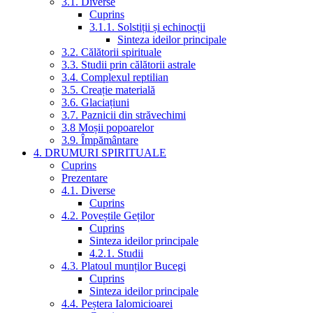
3.1. Diverse
Cuprins
3.1.1. Solstiții și echinocții
Sinteza ideilor principale
3.2. Călătorii spirituale
3.3. Studii prin călătorii astrale
3.4. Complexul reptilian
3.5. Creație materială
3.6. Glaciațiuni
3.7. Paznicii din străvechimi
3.8 Moșii popoarelor
3.9. Împământare
4. DRUMURI SPIRITUALE
Cuprins
Prezentare
4.1. Diverse
Cuprins
4.2. Poveștile Geților
Cuprins
Sinteza ideilor principale
4.2.1. Studii
4.3. Platoul munților Bucegi
Cuprins
Sinteza ideilor principale
4.4. Peștera Ialomicioarei