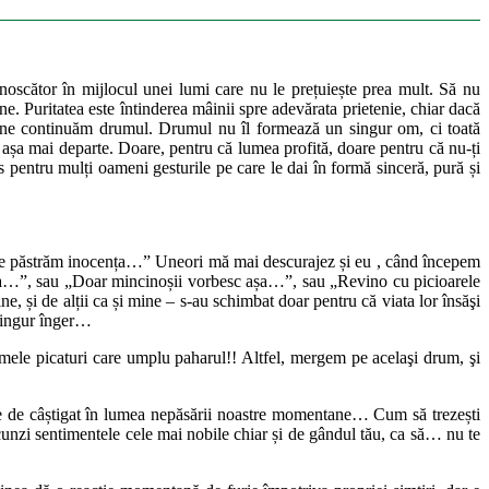
noscător în mijlocul unei lumi care nu le prețuiește prea mult. Să nu
e. Puritatea este întinderea mâinii spre adevărata prietenie, chiar dacă
 să ne continuăm drumul. Drumul nu îl formează un singur om, ci toată
, și așa mai departe. Doare, pentru că lumea profită, doare pentru că nu-ți
es pentru mulți oameni gesturile pe care le dai în formă sinceră, pură și
 să ne păstrăm inocența…” Uneori mă mai descurajez și eu , când începem
r așa…”, sau „Doar mincinoșii vorbesc așa…”, sau „Revino cu picioarele
e, și de alții ca și mine – s-au schimbat doar pentru că viata lor însăşi
 singur înger…
mele picaturi care umplu paharul!! Altfel, mergem pe acelaşi drum, şi
 are de câștigat în lumea nepăsării noastre momentane… Cum să trezești
cunzi sentimentele cele mai nobile chiar și de gândul tău, ca să… nu te