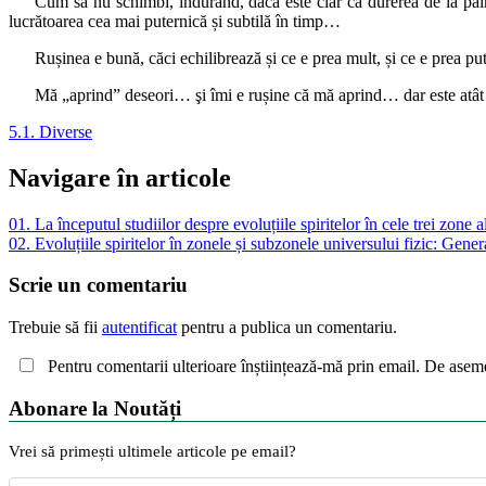
Cum să nu schimbi, îndurând, dacă este clar că durerea de la pal
lucrătoarea cea mai puternică și subtilă în timp…
Rușinea e bună, căci echilibrează și ce e prea mult, și ce e prea p
Mă „aprind” deseori… şi îmi e rușine că mă aprind… dar este atât 
5.1. Diverse
Navigare în articole
01. La începutul studiilor despre evoluțiile spiritelor în cele trei zone a
02. Evoluțiile spiritelor în zonele și subzonele universului fizic: Genera
Scrie un comentariu
Trebuie să fii
autentificat
pentru a publica un comentariu.
Pentru comentarii ulterioare înștiințează-mă prin email. De asem
Abonare la Noutăți
Vrei să primești ultimele articole pe email?