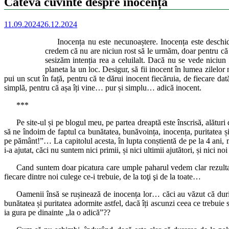
Câteva cuvinte despre inocență
11.09.2024
26.12.2024
Inocența nu este necunoaștere. Inocența este deschid
credem că nu are niciun rost să le urmăm, doar pentru că l
sesizăm intenția rea a celuilalt. Dacă nu se vede niciu
planeta la un loc. Desigur, să fii inocent în lumea zilelor 
pui un scut în față, pentru că te dărui inocent fiecăruia, de fiecare da
simplă, pentru că așa îți vine… pur și simplu… adică inocent.
***
Pe site-ul și pe blogul meu, pe partea dreaptă este înscrisă, alăt
să ne îndoim de faptul ca bunătatea, bunăvoința, inocența, puritatea 
pe pământ!”… La capitolul acesta, în lupta conștientă de pe la 4 ani, mă
i-a ajutat, căci nu suntem nici primii, și nici ultimii ajutători, și n
Cand suntem doar picatura care umple paharul vedem clar rezultatu
fiecare dintre noi culege ce-i trebuie, de la toţi şi de la toate…
Oamenii însă se rușinează de inocența lor… căci au văzut că durit
bunătatea și puritatea adormite astfel, dacă îți ascunzi ceea ce trebu
ia gura pe dinainte „la o adică”??