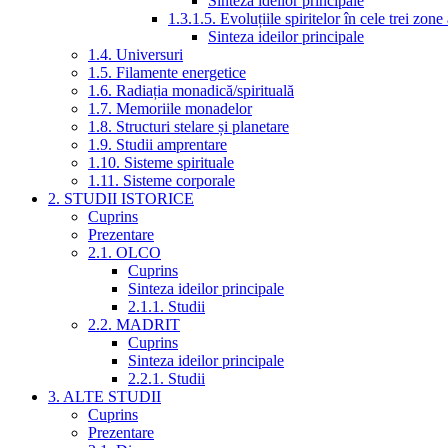
Sinteza ideilor principale
1.3.1.5. Evoluțiile spiritelor în cele trei zone
Sinteza ideilor principale
1.4. Universuri
1.5. Filamente energetice
1.6. Radiația monadică/spirituală
1.7. Memoriile monadelor
1.8. Structuri stelare și planetare
1.9. Studii amprentare
1.10. Sisteme spirituale
1.11. Sisteme corporale
2. STUDII ISTORICE
Cuprins
Prezentare
2.1. OLCO
Cuprins
Sinteza ideilor principale
2.1.1. Studii
2.2. MADRIT
Cuprins
Sinteza ideilor principale
2.2.1. Studii
3. ALTE STUDII
Cuprins
Prezentare