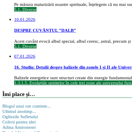
Pe măsura maturizării noastre spirituale, înțelegem că nu mai sunt
5.1. Diverse
10.01.2026
DESPRE CUVÂNTUL ”DALB”
Acest cuvânt evocă albul special, albul ceresc, astral, precum și a
5.1. Diverse
07.01.2026
16. Studiu: Detalii despre balizele din zonele I și II ale Univer
Balizele energetice sunt structuri create din energie fundamentală ș
1.3.1.5. Evoluțiile spiritelor în cele trei zone ale universului fizi
Îmi place și…
Blogul unui om cuminte...
Ultimul anotimp...
Oglinzile Sufletului
Colivii pentru idei
Adina Amironesei