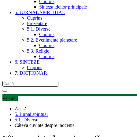
Cuprins
Sinteza ideilor principale
5. JURNAL SPIRITUAL
Cuprins
Prezentare
5.1. Diverse
Cuprins
5.2. Evenimente planetare
Cuprins
5.3. Religie
Cuprins
6. SINTEZE
Cuprins
7. DICȚIONAR
Ești aici
Acasă
5. Jurnal spiritual
5.1. Diverse
Câteva cuvinte despre inocență