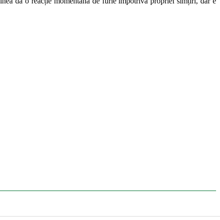
nea dă o reacție momentană de furie împotriva propriei simțiri, dar e