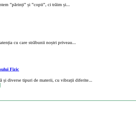
em ”părinți” și ”copii”, ci trăim și...
tenția cu care străbunii noștri priveau...
sului Fizic
i diverse tipuri de materii, cu vibrații diferite...
c