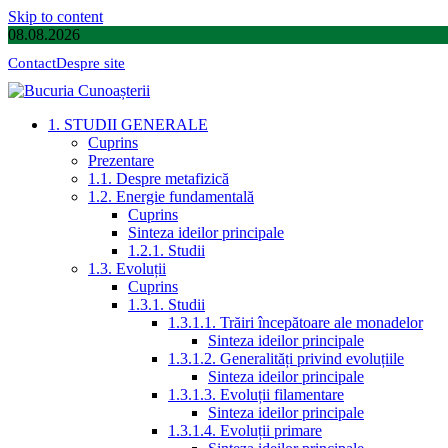
Skip to content
08.08.2026
Contact
Despre site
1. STUDII GENERALE
Cuprins
Prezentare
1.1. Despre metafizică
1.2. Energie fundamentală
Cuprins
Sinteza ideilor principale
1.2.1. Studii
1.3. Evoluții
Cuprins
1.3.1. Studii
1.3.1.1. Trăiri începătoare ale monadelor
Sinteza ideilor principale
1.3.1.2. Generalități privind evoluțiile
Sinteza ideilor principale
1.3.1.3. Evoluții filamentare
Sinteza ideilor principale
1.3.1.4. Evoluții primare