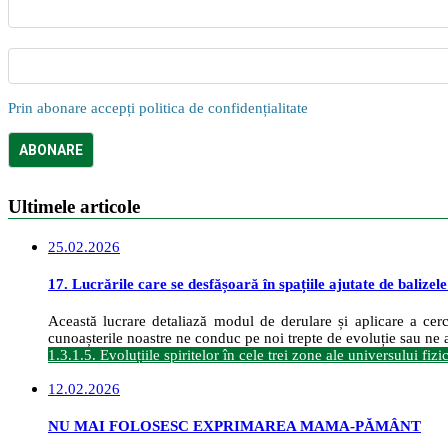
Prin abonare accepți politica de confidențialitate
Ultimele articole
25.02.2026
17. Lucrările care se desfășoară în spațiile ajutate de balizel
Această lucrare detaliază modul de derulare și aplicare a cerce
cunoașterile noastre ne conduc pe noi trepte de evoluție sau ne a
1.3.1.5. Evoluțiile spiritelor în cele trei zone ale universului fizi
12.02.2026
NU MAI FOLOSESC EXPRIMAREA MAMA-PĂMÂNT