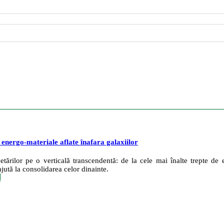
e energo-materiale aflate înafara galaxiilor
tărilor pe o verticală transcendentă: de la cele mai înalte trepte de ev
jută la consolidarea celor dinainte.
c