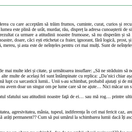
erea cu care acceptăm să trăim frumos, cuminte, curat, curios și recu
umea este plină de urât, murdar, rău, dispreț la adresa cunoașterii de sin
n rezultat ca urmare a atitudinii noastre frumoase, să nu disperăm și
noastre, doare, căci ești etichetat ca fraier, ignorant, fără logică, prost
tă, mereu, și asta este de neînțeles pentru cei mai mulți. Sunt de neînțel
uri de mai multe idei și citate, şi următoarea insuflare: „Să ne străduim
și alte multe de același fel sunt întâmpinate cu replica: „Da’nici chia
 lupt cu sarcasticii lumii.. Unii s-au schimbat, probabil ajutați și de min
ici noi nu avem doar un singur om pe lume care să ne ajute… Nici măcar un
l sfatului sau atitudinii noastre faţă de ei… sau mă rog… printre ulti
atea, agresivitatea, mânia, tupeul, indiferența în cel mai fericit caz,
ie să arăți permanent?? Cum să pui umărul la schimbarea lumii dacă îți as