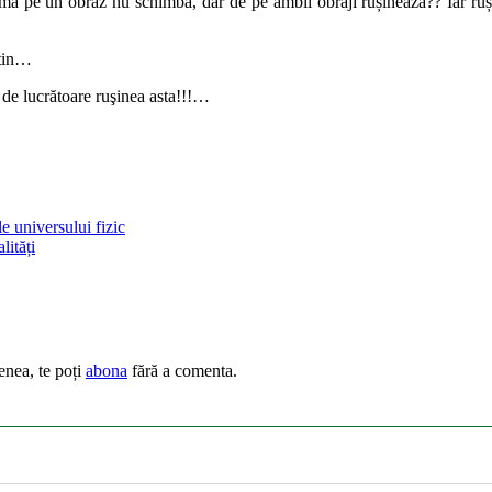
ma pe un obraz nu schimbă, dar de pe ambii obraji rușinează?? Iar ruși
utin…
de lucrătoare ruşinea asta!!!…
le universului fizic
lități
enea, te poți
abona
fără a comenta.