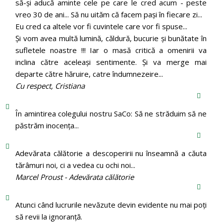
să-și aducă aminte cele pe care le cred acum - peste
vreo 30 de ani... Să nu uităm că facem pași în fiecare zi...
Eu cred ca altele vor fi cuvintele care vor fi spuse...
Și vom avea multă lumină, căldură, bucurie și bunătate în
sufletele noastre !!! Iar o masă critică a omenirii va
inclina către aceleași sentimente. Și va merge mai
departe către hăruire, catre îndumnezeire...
Cu respect, Cristiana
În amintirea colegului nostru SaCo: Să ne străduim să ne
păstrăm inocenţa...
Adevărata călătorie a descoperirii nu înseamnă a căuta
tărâmuri noi, ci a vedea cu ochi noi...
Marcel Proust - Adevărata călătorie
Atunci când lucrurile nevăzute devin evidente nu mai poți
să revii la ignoranță.