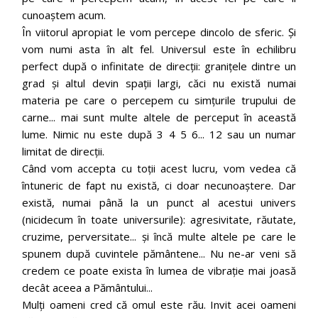
cunoaștem acum.
În viitorul apropiat le vom percepe dincolo de sferic. Și
vom numi asta în alt fel. Universul este în echilibru
perfect după o infinitate de direcții: granițele dintre un
grad și altul devin spații largi, căci nu există numai
materia pe care o percepem cu simțurile trupului de
carne... mai sunt multe altele de perceput în această
lume. Nimic nu este după 3 4 5 6... 12 sau un numar
limitat de direcții.
Când vom accepta cu toții acest lucru, vom vedea că
întuneric de fapt nu există, ci doar necunoaștere. Dar
există, numai până la un punct al acestui univers
(nicidecum în toate universurile): agresivitate, răutate,
cruzime, perversitate... și încă multe altele pe care le
spunem după cuvintele pământene... Nu ne-ar veni să
credem ce poate exista în lumea de vibrație mai joasă
decât aceea a Pământului...
Mulți oameni cred că omul este rău. Invit acei oameni