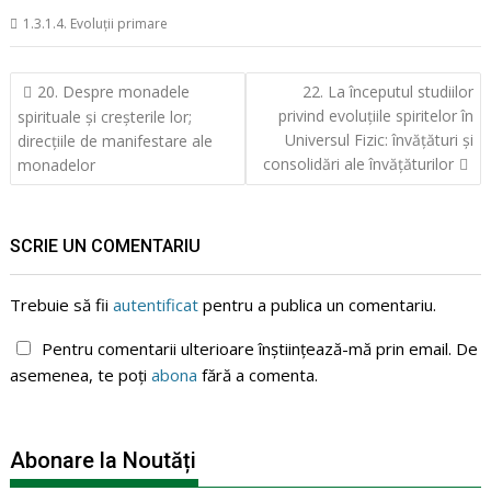
1.3.1.4. Evoluții primare
Navigare
20. Despre monadele
22. La începutul studiilor
în
privind evoluțiile spiritelor în
spirituale și creșterile lor;
articole
Universul Fizic: învățături și
direcțiile de manifestare ale
consolidări ale învățăturilor
monadelor
SCRIE UN COMENTARIU
Trebuie să fii
autentificat
pentru a publica un comentariu.
Pentru comentarii ulterioare înștiințează-mă prin email. De
asemenea, te poți
abona
fără a comenta.
Abonare la Noutăți