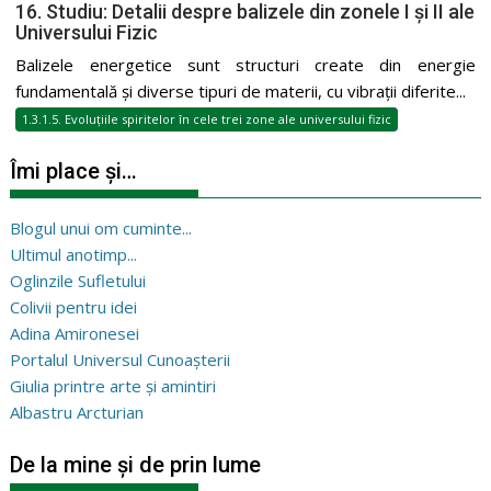
16. Studiu: Detalii despre balizele din zonele I și II ale
Universului Fizic
Balizele energetice sunt structuri create din energie
fundamentală și diverse tipuri de materii, cu vibrații diferite...
1.3.1.5. Evoluțiile spiritelor în cele trei zone ale universului fizic
Îmi place și…
Blogul unui om cuminte...
Ultimul anotimp...
Oglinzile Sufletului
Colivii pentru idei
Adina Amironesei
Portalul Universul Cunoașterii
Giulia printre arte și amintiri
Albastru Arcturian
De la mine și de prin lume