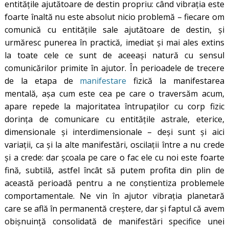
entitățile ajutătoare de destin propriu: când vibrația este
foarte înaltă nu este absolut nicio problemă – fiecare om
comunică cu entitățile sale ajutătoare de destin, și
urmăresc punerea în practică, imediat și mai ales extins
la toate cele ce sunt de aceeași natură cu sensul
comunicărilor primite în ajutor. În perioadele de trecere
de la etapa de
manifestare
fizică la manifestarea
mentală, așa cum este cea pe care o traversăm acum,
apare repede la majoritatea întrupaților cu corp fizic
dorința de comunicare cu entitățile astrale, eterice,
dimensionale și interdimensionale – deși sunt și aici
variații, ca și la alte manifestări, oscilații între a nu crede
și a crede: dar școala pe care o fac ele cu noi este foarte
fină, subtilă, astfel încât să putem profita din plin de
această perioadă pentru a ne conștientiza problemele
comportamentale. Ne vin în ajutor vibrația planetară
care se află în permanentă creștere, dar și faptul că avem
obișnuință consolidată de manifestări specifice unei