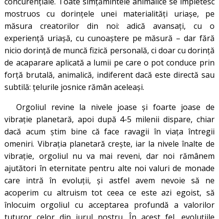
concurențiale. Toate simțămintele animalice se împletesc
mostruos cu dorințele unei materialități uriașe, pe
măsura creatorilor din noi: adică avansați, cu o
experiență uriașă, cu cunoaștere pe măsură – dar fără
nicio dorință de muncă fizică personală, ci doar cu dorință
de acaparare aplicată a lumii pe care o pot conduce prin
forță brutală, animalică, indiferent dacă este directă sau
subtilă: țelurile josnice rămân aceleași.
Orgoliul revine la nivele joase și foarte joase de
vibrație planetară, apoi după 4-5 milenii dispare, chiar
dacă acum știm bine că face ravagii în viața întregii
omeniri. Vibrația planetară crește, iar la nivele înalte de
vibrație, orgoliul nu va mai reveni, dar noi rămânem
ajutători în eternitate pentru alte noi valuri de monade
care intră în evoluții, și astfel avem nevoie să ne
acoperim cu altruism tot ceea ce este azi egoist, să
înlocuim orgoliul cu acceptarea profundă a valorilor
tuturor celor din jurul nostru. În acest fel, evoluțiile