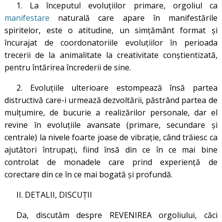
1. La începutul evoluțiilor primare, orgoliul ca
manifestare
naturală care apare în manifestările
spiritelor, este o atitudine, un simțământ format și
încurajat de coordonatoriile evoluțiilor în perioada
trecerii de la animalitate la creativitate conștientizată,
pentru întărirea încrederii de sine.
2. Evoluțiile ulterioare estompează însă partea
distructivă care-i urmează dezvoltării, păstrând partea de
mulțumire, de bucurie a realizărilor personale, dar el
revine în evoluțiile avansate (primare, secundare și
centrale) la nivele foarte joase de vibrație, când trăiesc ca
ajutători întrupați, fiind însă din ce în ce mai bine
controlat de monadele care prind experiență de
corectare din ce în ce mai bogată și profundă.
II. DETALII, DISCUȚII
Da, discutăm despre REVENIREA orgoliului, căci