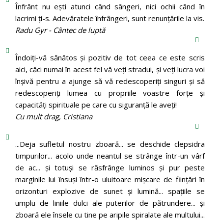
Înfrânt nu ești atunci când sângeri, nici ochii când în
lacrimi ți-s. Adevăratele înfrângeri, sunt renunțările la vis.
Radu Gyr - Cântec de luptă
Îndoiți-vă sănătos și pozitiv de tot ceea ce este scris
aici, căci numai în acest fel vă veți stradui, și veți lucra voi
înșivă pentru a ajunge să vă redescoperiți singuri și să
redescoperiți lumea cu propriile voastre forțe și
capacități spirituale pe care cu siguranță le aveți!
Cu mult drag, Cristiana
...Deja sufletul nostru zboară... se deschide clepsidra
timpurilor... acolo unde neantul se strânge într-un vârf
de ac... și totuși se răsfrânge luminos și pur peste
marginile lui însuși într-o uluitoare mișcare de ființări în
orizonturi explozive de sunet și lumină... spațiile se
umplu de liniile dulci ale puterilor de pătrundere... și
zboară ele însele cu tine pe aripile spiralate ale multului...