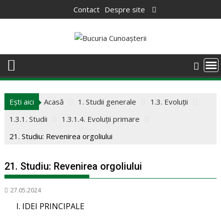
Skip
Contact
Despre site
to
content
Ești aici
Acasă
1. Studii generale
1.3. Evoluții
1.3.1. Studii
1.3.1.4. Evoluții primare
21. Studiu: Revenirea orgoliului
21. Studiu: Revenirea orgoliului
27.05.2024
I. IDEI PRINCIPALE