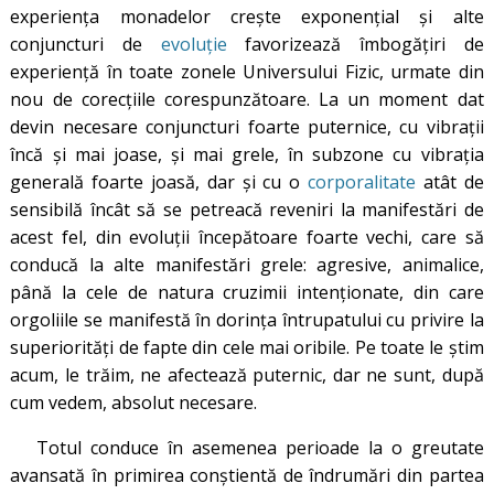
experiența monadelor crește exponențial și alte
conjuncturi de
evoluție
favorizează îmbogățiri de
experiență în toate zonele Universului Fizic, urmate din
nou de corecțiile corespunzătoare. La un moment dat
devin necesare conjuncturi foarte puternice, cu vibrații
încă și mai joase, și mai grele, în subzone cu vibrația
generală foarte joasă, dar și cu o
corporalitate
atât de
sensibilă încât să se petreacă reveniri la manifestări de
acest fel, din evoluții începătoare foarte vechi, care să
conducă la alte manifestări grele: agresive, animalice,
până la cele de natura cruzimii intenționate, din care
orgoliile se manifestă în dorința întrupatului cu privire la
superiorități de fapte din cele mai oribile. Pe toate le știm
acum, le trăim, ne afectează puternic, dar ne sunt, după
cum vedem, absolut necesare.
Totul conduce în asemenea perioade la o greutate
avansată în primirea conștientă de îndrumări din partea