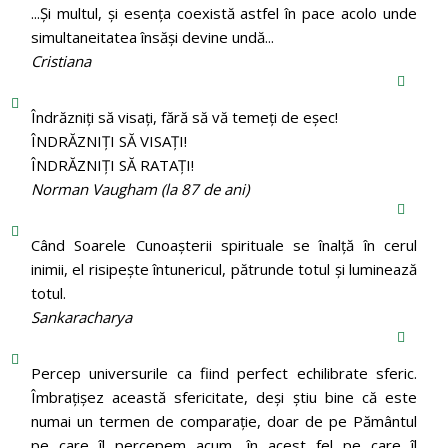
...Și multul, și esența coexistă astfel în pace acolo unde
simultaneitatea însăși devine undă...
Cristiana
Îndrăzniţi să visaţi, fără să vă temeţi de eşec!
ÎNDRĂZNIȚI SĂ VISAȚI!
ÎNDRĂZNIȚI SĂ RATAȚI!
Norman Vaugham (la 87 de ani)
Când Soarele Cunoaşterii spirituale se înalţă în cerul
inimii, el risipeşte întunericul, pătrunde totul şi luminează
totul.
Sankaracharya
Percep universurile ca fiind perfect echilibrate sferic.
Îmbrațișez această sfericitate, deși știu bine că este
numai un termen de comparație, doar de pe Pământul
pe care îl percepem acum, în acest fel pe care îl