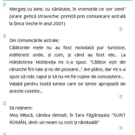
Mergeţi cu bine, cu sănătate, în vremurile ce vor veni!"
(urare getică straveche: primită prin comunicare astrală
la Şinca Veche în anul 2001)
Din comunicările astrale:
Călătoriile mele nu au fost niciodată pur turistice,
indiferent unde, și cum, și când au fost ele... La
mânăstirea Moldoviţa mi s-a spus: "Călător eşti din
rărunchii firii tale şi nu din picioare..." Am plâns, dar mi s-a
spus să ridic capul şi să nu-mi fie ruşine de cunoaştere...
Valabil pentru toată lumea care se simte apropiată de
aceste cuvinte...
Să reținem:
Moș Milucă, cândva demult, în Ţara Făgăraşului: "SUNT
ROMÂN, dintr-un neam cu rost şi rânduială!"