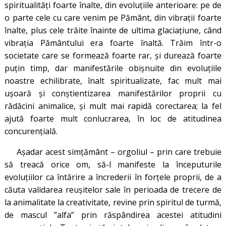
spiritualități foarte înalte, din evoluțiile anterioare: pe de
o parte cele cu care venim pe Pământ, din vibrații foarte
înalte, plus cele trăite înainte de ultima glaciațiune, când
vibrația Pământului era foarte înaltă. Trăim într-o
societate care se formează foarte rar, și durează foarte
puțin timp, dar manifestările obișnuite din evoluțiile
noastre echilibrate, înalt spiritualizate, fac mult mai
ușoară și conștientizarea manifestărilor proprii cu
rădăcini animalice, și mult mai rapidă corectarea; la fel
ajută foarte mult conlucrarea, în loc de atitudinea
concurențială.
Așadar acest simțământ – orgoliul – prin care trebuie
să treacă orice om, să-l manifeste la începuturile
evoluțiilor ca întărire a încrederii în forțele proprii, de a
căuta validarea reușitelor sale în perioada de trecere de
la animalitate la creativitate, revine prin spiritul de turmă,
de mascul ”alfa” prin răspândirea acestei atitudini