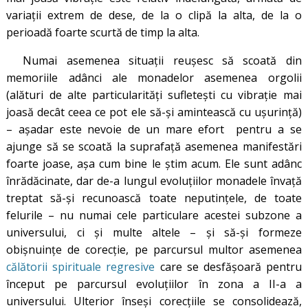
variații extrem de dese, de la o clipă la alta, de la o
perioadă foarte scurtă de timp la alta.
Numai asemenea situații reușesc să scoată din
memoriile adânci ale monadelor asemenea orgolii
(alături de alte particularități sufletești cu vibrație mai
joasă decât ceea ce pot ele să-și amintească cu ușurință)
– așadar este nevoie de un mare efort pentru a se
ajunge să se scoată la suprafață asemenea manifestări
foarte joase, așa cum bine le știm acum. Ele sunt adânc
înrădăcinate, dar de-a lungul evoluțiilor monadele învață
treptat să-și recunoască toate neputințele, de toate
felurile – nu numai cele particulare acestei subzone a
universului, ci și multe altele – și să-și formeze
obișnuințe de corecție, pe parcursul multor asemenea
călătorii spirituale regresive
care se desfășoară pentru
început pe parcursul evoluțiilor în zona a II-a a
universului. Ulterior înseși corecțiile se consolidează,