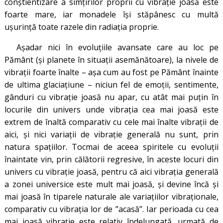
conștientizare a simțirilor proprii cu vibrație joasă este
foarte mare, iar monadele își stăpânesc cu multă
ușurință toate razele din radiația proprie.
Așadar nici în evoluțiile avansate care au loc pe
Pământ (și planete în situații asemănătoare), la nivele de
vibrații foarte înalte – așa cum au fost pe Pământ înainte
de ultima glaciațiune – niciun fel de emoții, sentimente,
gânduri cu vibrație joasă nu apar, cu atât mai puțin în
locurile din univers unde vibrația cea mai joasă este
extrem de înaltă comparativ cu cele mai înalte vibrații de
aici, și nici variații de vibrație generală nu sunt, prin
natura spațiilor. Tocmai de aceea spiritele cu evoluții
înaintate vin, prin călătorii regresive, în aceste locuri din
univers cu vibrație joasă, pentru că aici vibrația generală
a zonei universice este mult mai joasă, și devine încă și
mai joasă în tiparele naturale ale variațiilor vibraționale,
comparativ cu vibrația lor de ”acasă”. Iar perioada cu cea
mai joasă vibrație este relativ îndelungată, urmată de