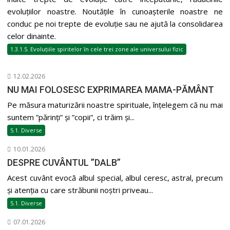
evoluțiilor noastre. Noutățile în cunoașterile noastre ne
conduc pe noi trepte de evoluție sau ne ajută la consolidarea
celor dinainte.
1.3.1.5. Evoluțiile spiritelor în cele trei zone ale universului fizic
12.02.2026
NU MAI FOLOSESC EXPRIMAREA MAMA-PĂMÂNT
Pe măsura maturizării noastre spirituale, înțelegem că nu mai
suntem ”părinți” și ”copii”, ci trăim și...
5.1. Diverse
10.01.2026
DESPRE CUVÂNTUL ”DALB”
Acest cuvânt evocă albul special, albul ceresc, astral, precum
și atenția cu care străbunii noștri priveau...
5.1. Diverse
07.01.2026