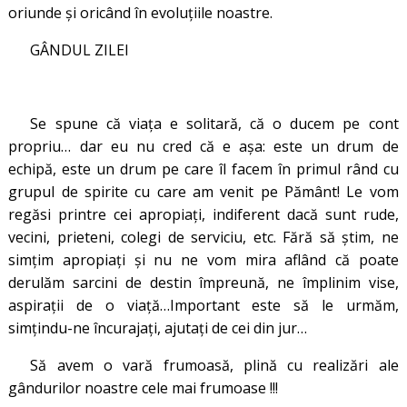
oriunde și oricând în evoluțiile noastre.
GÂNDUL ZILEI
Se spune că viața e solitară, că o ducem pe cont
propriu… dar eu nu cred că e așa: este un drum de
echipă, este un drum pe care îl facem în primul rând cu
grupul de spirite cu care am venit pe Pământ! Le vom
regăsi printre cei apropiați, indiferent dacă sunt rude,
vecini, prieteni, colegi de serviciu, etc. Fără să știm, ne
simțim apropiați și nu ne vom mira aflând că poate
derulăm sarcini de destin împreună, ne împlinim vise,
aspirații de o viață…Important este să le urmăm,
simțindu-ne încurajați, ajutați de cei din jur…
Să avem o vară frumoasă, plină cu realizări ale
gândurilor noastre cele mai frumoase !!!