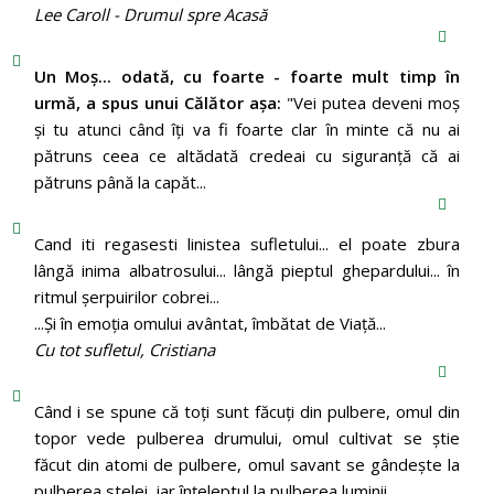
Lee Caroll - Drumul spre Acasă
Un Moş... odată, cu foarte - foarte mult timp în
urmă, a spus unui Călător aşa:
"Vei putea deveni moş
şi tu atunci când îţi va fi foarte clar în minte că nu ai
pătruns ceea ce altădată credeai cu siguranţă că ai
pătruns până la capăt...
Cand iti regasesti linistea sufletului... el poate zbura
lângă inima albatrosului... lângă pieptul ghepardului... în
ritmul şerpuirilor cobrei...
...Şi în emoţia omului avântat, îmbătat de Viaţă...
Cu tot sufletul, Cristiana
Când i se spune că toți sunt făcuți din pulbere, omul din
topor vede pulberea drumului, omul cultivat se știe
făcut din atomi de pulbere, omul savant se gândește la
pulberea stelei, iar înțeleptul la pulberea luminii.