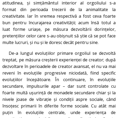
atitudinea, și simțământul interior al orgoliului s-a
format din perioada trecerii de la animalitate la
creativitate. Iar în vremea respectivă a fost ceva foarte
bun pentru încurajarea creativității; acum însă totul a
luat forme uriașe, pe măsura dezvoltării dorințelor,
pretențiilor celor care s-au obișnuit să știe că se pot face
multe lucruri, și nu și le doresc decât pentru sine.
De-a lungul evoluțiilor primare orgoliul se dezvoltă
treptat, pe măsura creșterii experienței de creator; după
dezvoltare în perioadele de creator avansat, el nu va mai
reveni în evoluțiile progresive niciodată, fiind specific
evoluțiilor începătoare. În continuare, în evoluțiile
secundare, impulsurile apar – dar sunt controlate cu
foarte multă ușurință de monadele secundare chiar și la
nivele joase de vibrație și condiții aspre sociale, când
însoțesc primarii în diferite forme sociale. Cu atât mai
puțin în evoluțiile centrale, unde experiența de