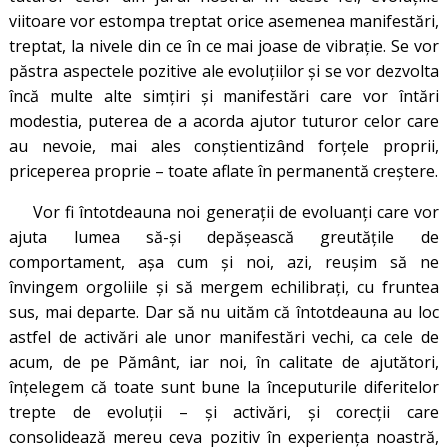
viitoare vor estompa treptat orice asemenea manifestări,
treptat, la nivele din ce în ce mai joase de vibrație. Se vor
păstra aspectele pozitive ale evoluțiilor și se vor dezvolta
încă multe alte simțiri și manifestări care vor întări
modestia, puterea de a acorda ajutor tuturor celor care
au nevoie, mai ales conștientizând forțele proprii,
priceperea proprie – toate aflate în permanentă creștere.
Vor fi întotdeauna noi generații de evoluanți care vor
ajuta lumea să-și depășească greutățile de
comportament, așa cum și noi, azi, reușim să ne
învingem orgoliile și să mergem echilibrați, cu fruntea
sus, mai departe. Dar să nu uităm că întotdeauna au loc
astfel de activări ale unor manifestări vechi, ca cele de
acum, de pe Pământ, iar noi, în calitate de ajutători,
înțelegem că toate sunt bune la începuturile diferitelor
trepte de evoluții – și activări, și corecții care
consolidează mereu ceva pozitiv în experiența noastră,